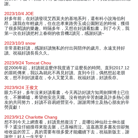
謝。
2023/10/4 JOE
好多年前，在好讀發現艾西莫夫的基地系列，還有科小說海伯利
昂，讓我在年輕歲月，住在忠孝東路旁玉成公園附近的時候，獲得
了很多閱讀的樂趣。時隔多年，又想在好讀看點書，到了今天，我
第一次在好讀把村上春樹的收音機2讀完，感謝好讀~
2023/10/3 snow
非常喜歡好讀，感謝好讀無私的付出與陪伴的歲月。永遠支持好
讀。祝福好讀長長久久。
2023/9/24 Tomcat Chou
從2006年起，好讀就這麼伴我度過了這麼長的時間。直到2017.12
的噩耗傳來，我以為就此不再見好讀。直到今日，偶然想起老朋
友，想不到好讀還在，令人又驚又喜。祝福好讀，好讀長存。
2023/9/24 王俊文
眼力不好，多年沒來好讀看書，今天再訪好讀方知周劍輝博士已往
生，不勝唏噓，希望他安息天國。沒有他的辛苦創建及許多熱心朋
友的共同努力，好讀不容易經營至今。謝謝周博士及熱心朋友的辛
勞貢獻！
2023/9/12 Charlotte Chang
想不到今天上網查看，好讀竟然復活了，是哪位神仙壯士伸出援
手？還沒仔細搜尋來龍去脈，已喜極而泣。這嘉惠眾多書友但卻無
啥收益的苦工，真的需要有很多愛才能繼續下去，祝福新版主，謝
謝您！好人一生平安！