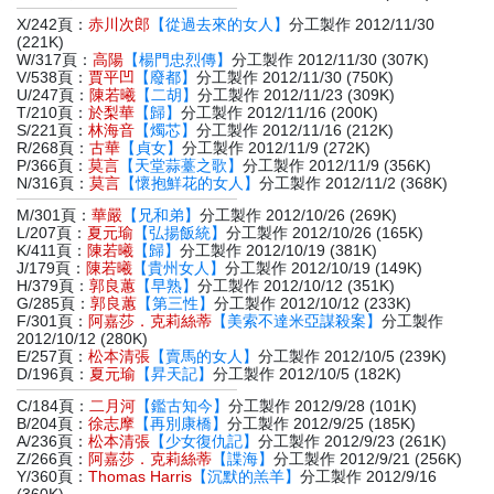
X/242頁：
赤川次郎
【從過去來的女人】
分工製作 2012/11/30
(221K)
W/317頁：
高陽
【楊門忠烈傳】
分工製作 2012/11/30 (307K)
V/538頁：
賈平凹
【廢都】
分工製作 2012/11/30 (750K)
U/247頁：
陳若曦
【二胡】
分工製作 2012/11/23 (309K)
T/210頁：
於梨華
【歸】
分工製作 2012/11/16 (200K)
S/221頁：
林海音
【燭芯】
分工製作 2012/11/16 (212K)
R/268頁：
古華
【貞女】
分工製作 2012/11/9 (272K)
P/366頁：
莫言
【天堂蒜薹之歌】
分工製作 2012/11/9 (356K)
N/316頁：
莫言
【懷抱鮮花的女人】
分工製作 2012/11/2 (368K)
M/301頁：
華嚴
【兄和弟】
分工製作 2012/10/26 (269K)
L/207頁：
夏元瑜
【弘揚飯統】
分工製作 2012/10/26 (165K)
K/411頁：
陳若曦
【歸】
分工製作 2012/10/19 (381K)
J/179頁：
陳若曦
【貴州女人】
分工製作 2012/10/19 (149K)
H/379頁：
郭良蕙
【早熟】
分工製作 2012/10/12 (351K)
G/285頁：
郭良蕙
【第三性】
分工製作 2012/10/12 (233K)
F/301頁：
阿嘉莎．克莉絲蒂
【美索不達米亞謀殺案】
分工製作
2012/10/12 (280K)
E/257頁：
松本清張
【賣馬的女人】
分工製作 2012/10/5 (239K)
D/196頁：
夏元瑜
【昇天記】
分工製作 2012/10/5 (182K)
C/184頁：
二月河
【鑑古知今】
分工製作 2012/9/28 (101K)
B/204頁：
徐志摩
【再別康橋】
分工製作 2012/9/25 (185K)
A/236頁：
松本清張
【少女復仇記】
分工製作 2012/9/23 (261K)
Z/266頁：
阿嘉莎．克莉絲蒂
【諜海】
分工製作 2012/9/21 (256K)
Y/360頁：
Thomas Harris
【沉默的羔羊】
分工製作 2012/9/16