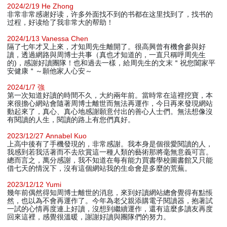
2024/2/19 He Zhong
非常非常感谢好读，许多外面找不到的书都在这里找到了，找书的
过程，好读给了我非常大的帮助！
2024/1/13 Vanessa Chen
隔了七年才又上來，才知周先生離開了。很高興曾有機會參與好
讀，透過網路與周博士共事（真也才知道的，一直只稱呼周先生
的)，感謝好讀團隊！也和過去一樣，給周先生的文末＂祝您闔家平
安健康＂～願他家人心安～
2024/1/7 強
第一次知道好讀的時間不久，大約兩年前。當時常在這裡挖寶，本
來很擔心網站會隨著周博士離世而無法再運作，今日再來發現網站
動起來了，真心、真心地感謝願意付出的善心人士們。無法想像沒
有閱讀的人生，閱讀的路上有您們真好。
2023/12/27 Annabel Kuo
上高中後有了手機發現的，非常感謝。我本身是個很愛閱讀的人，
我感到若我活著而不去欣賞這一種人類的藝術那將毫無意義可言。
總而言之，萬分感謝，我不知道在每有能力買書學校圖書館又只能
借七天的情況下，沒有這個網站我的生命會是多麼的荒蕪。
2023/12/12 Yumi
幾年前偶然得知周博士離世的消息，來到好讀網站總會覺得有點悵
然，也以為不會再運作了。今年為老父親添購電子閱讀器，抱著試
一試的心情再度連上好讀，沒想到繼續運作，還有這麼多讀友再度
回來這裡，感覺很溫暖，謝謝好讀與團隊們的努力。