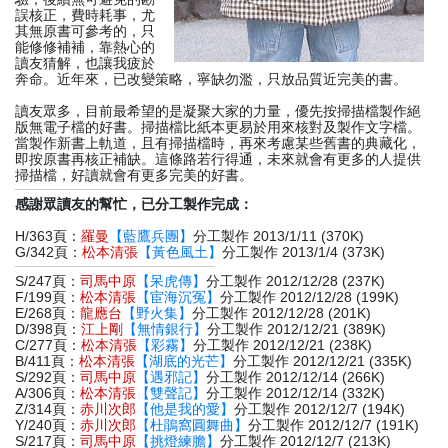
誤核正，費時耗事，尤
其無原書可參考的，只
能修修補補，靠熱心的
讀友猜解，也讓我疲於
奔命。近年來，已改變策略，寧缺勿濫，只放品質近完美的書。
讀友眾多，目前最希望的是凝聚大家的力量，優先按掃描檔製作絕
版無電子檔的好書。掃描檔比紙本更易於用來核對及製作文字檔。
當製作新書上軌道，且有掃描檔時，再來考慮某些舊書的典藏化，
即按原書再核正補缺。這條路若行得通，未來就會有更多的人提供
掃描檔，好讀就會有更多完美的好書。
感謝眾讀友的幫忙，已分工製作完成：
H/363頁：
羅曼
【藍鷹兵團】
分工製作 2013/1/11 (370K)
G/342頁：
松本清張
【黃色風土】
分工製作 2013/1/4 (373K)
S/247頁：
司馬中原
【呆虎傳】
分工製作 2012/12/28 (237K)
F/199頁：
松本清張
【宦海沉冤】
分工製作 2012/12/28 (199K)
E/268頁：
龍應台
【野火集】
分工製作 2012/12/28 (201K)
D/398頁：
江上剛
【無情銀行】
分工製作 2012/12/21 (389K)
C/277頁：
松本清張
【彩霧】
分工製作 2012/12/21 (238K)
B/411頁：
松本清張
【湖底的光芒】
分工製作 2012/12/21 (335K)
S/292頁：
司馬中原
【遇邪記】
分工製作 2012/12/14 (266K)
A/306頁：
松本清張
【雙聲記】
分工製作 2012/12/14 (332K)
Z/314頁：
赤川次郎
【他是我的愛】
分工製作 2012/12/7 (194K)
Y/240頁：
赤川次郎
【杜鵑窩圓舞曲】
分工製作 2012/12/7 (191K)
S/217頁：
司馬中原
【挑燈練膽】
分工製作 2012/12/7 (213K)