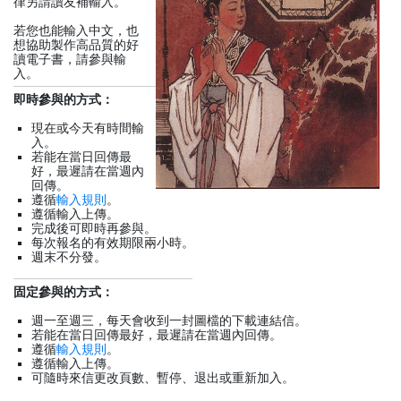
律另請讀友補輸入。
若您也能輸入中文，也
想協助製作高品質的好
讀電子書，請參與輸
入。
即時參與的方式：
現在或今天有時間輸
入。
若能在當日回傳最
好，最遲請在當週內
回傳。
遵循
輸入規則
。
遵循輸入上傳。
完成後可即時再參與。
每次報名的有效期限兩小時。
週末不分發。
固定參與的方式：
週一至週三，每天會收到一封圖檔的下載連結信。
若能在當日回傳最好，最遲請在當週內回傳。
遵循
輸入規則
。
遵循輸入上傳。
可隨時來信更改頁數、暫停、退出或重新加入。