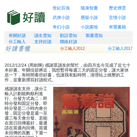
世紀百強
隨身智囊
歷史煙雲
武俠小說
懸疑小說
言情小說
奇幻小說
小說園地
有聲書籍
有關好讀
讀友需知
勘誤需知
製書需知
分工輸入
支持好讀
聯絡好讀
分工輸入2012
分工輸入2017
2012/12/24 (周劍輝) 感謝眾讀友的幫忙，由四月迄今完成了近七十
本好書。年關佳節將近，我想暫停每週三天的固定分發，讓大家休
息一下，有時間看些好書，也讓我有點時間，清理站上積壓的工
作，並重新撰寫好讀程式。
感謝讀友支持，讓分工
輸入計劃能夠順利進
行。分發方式為二：即
時分發和固定分發。即
時分發是二小時內會分
發，固定分發是週一至
週三每天會分發。若能
在當日回傳最好，最遲
請在當週內回傳。當週
未回傳的頁數，下週一