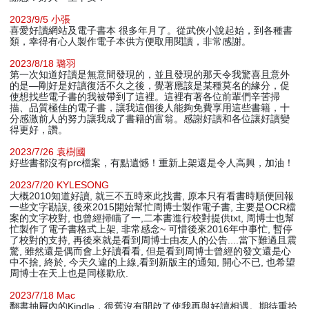
2023/9/5 小張
喜愛好讀網站及電子書本 很多年月了。從武俠小說起始，到各種書
類，幸得有心人製作電子本供方便取用閱讀，非常感謝。
2023/8/18 璐羽
第一次知道好讀是無意間發現的，並且發現的那天令我驚喜且意外
的是—剛好是好讀復活不久之後，覺著應該是某種莫名的緣分，促
使想找些電子書的我被帶到了這裡。這裡有著各位前輩們辛苦掃
描、品質極佳的電子書，讓我這個後人能夠免費享用這些書籍，十
分感激前人的努力讓我成了書籍的富翁。感謝好讀和各位讓好讀變
得更好，讚。
2023/7/26 袁樹國
好些書都沒有prc檔案，有點遺憾！重新上架還是令人高興，加油！
2023/7/20 KYLESONG
大概2010知道好讀, 就三不五時來此找書, 原本只有看書時順便回報
一些文字勘誤, 後來2015開始幫忙周博士製作電子書, 主要是OCR檔
案的文字校對, 也曾經掃瞄了一,二本書進行校對提供txt, 周博士也幫
忙製作了電子書格式上架, 非常感念~ 可惜後來2016年中事忙, 暫停
了校對的支持, 再後來就是看到周博士由友人的公告....當下難過且震
驚, 雖然還是偶而會上好讀看看, 但是看到周博士曾經的發文還是心
中不捨, 終於, 今天久違的上線,看到新版主的通知, 開心不已, 也希望
周博士在天上也是同樣歡欣.
2023/7/18 Mac
翻書抽屜內的Kindle，很舊沒有開啟了使我再與好讀相遇。期待重拾