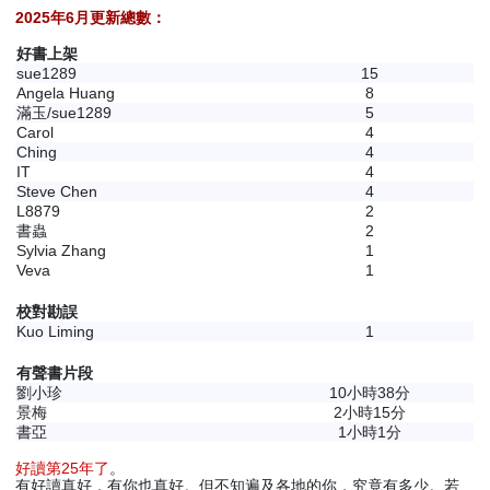
2025年6月更新總數：
好書上架
sue1289
15
Angela Huang
8
滿玉/sue1289
5
Carol
4
Ching
4
IT
4
Steve Chen
4
L8879
2
書蟲
2
Sylvia Zhang
1
Veva
1
校對勘誤
Kuo Liming
1
有聲書片段
劉小珍
10小時38分
景梅
2小時15分
書亞
1小時1分
好讀第25年了
。
有好讀真好，有你也真好。但不知遍及各地的你，究竟有多少。若