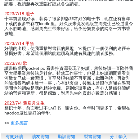
讀趣，祝讀趣再次重臨好讀及各位讀者。
2023/7/18 池子
十年前发现好读，获得了很多排版非常好的电子书，现在还有当年
下载的很多书存在kindle里。好久没来竟发现版主周先生已经过世令
人不胜唏嘘。感谢周先生带来好读，给予纷繁复杂的网络一方书香
雅地。
2023/7/14 甲魚
好讀的出現，使我重措對書籍的興趣，它提供了一個便利的途徑來
發掘好書，希望這個網站能繼續為其他有興趣的讀者服務。
2023/7/8 歌
讀書時期用pocket pc 看書持資源發現了好讀，然後好讀一直陪伴我
至大學畢業然後踏足社會。雖然工作事忙，但是上好讀網閒逛看黃
河散文已成一種習慣，直至發現好讀不再更新，繼而停站，再從別
的論壇得悉網主離世一事，心有點哀傷，後悔未曾跟他言謝在學習
期間他的網站是我的精神食糧。見到好讀重啟，有心人延續好讀網
站的營運和更新，很是感激，對周先生的貢獻亦致萬分感謝！
2023/7/4 葉扁舟先生
相识十年，前面看过不少好书，谢谢你。今年时间更多了，希望在
haodoo度过更好的年华。
>>
更多感言
有關好讀
讀友需知
勘誤需知
製書需知
分工輸入