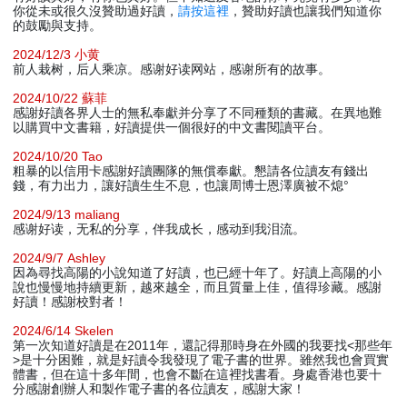
你從未或很久沒贊助過好讀，
請按這裡
，贊助好讀也讓我們知道你
的鼓勵與支持。
2024/12/3 小黄
前人栽树，后人乘凉。感谢好读网站，感谢所有的故事。
2024/10/22 蘇菲
感謝好讀各界人士的無私奉獻并分享了不同種類的書藏。在異地難
以購買中文書籍，好讀提供一個很好的中文書閱讀平台。
2024/10/20 Tao
粗暴的以信用卡感謝好讀團隊的無償奉獻。懇請各位讀友有錢出
錢，有力出力，讓好讀生生不息，也讓周博士恩澤廣被不熄°
2024/9/13 maliang
感谢好读，无私的分享，伴我成长，感动到我泪流。
2024/9/7 Ashley
因為尋找高陽的小說知道了好讀，也已經十年了。好讀上高陽的小
說也慢慢地持續更新，越來越全，而且質量上佳，值得珍藏。感謝
好讀！感謝校對者！
2024/6/14 Skelen
第一次知道好讀是在2011年，還記得那時身在外國的我要找<那些年
>是十分困難，就是好讀令我發現了電子書的世界。雖然我也會買實
體書，但在這十多年間，也會不斷在這裡找書看。身處香港也要十
分感謝創辦人和製作電子書的各位讀友，感謝大家！