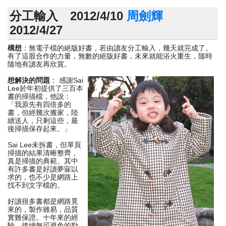
分工輸入 2012/4/10
周劍輝
2012/4/27
構想
：無電子檔的絕版好書，若由讀友分工輸入，幾天就完成了。
有了這股合作的力量，無數的絕版好書，未來就能浴火重生，隨時
隨地有讀友再欣賞。
想解決的問題
： 感謝Sai
Lee於年初提供了三百本
書的掃描檔，他說：
「我原先有四倍多的
書，但經幾次搬家，陸
續送人，只剩這些，最
後掃描保存起來。」
Sai Lee未拆書，但單頁
掃描的結果清晰整齊，
真是掃描的典範。其中
有許多書是好讀夢寐以
求的，也不少是網路上
找不到文字檔的。
好讀很多書都是網路覓
來的，製作雖易，品質
實難保證。十年來的經
驗，後續無可避免的勘