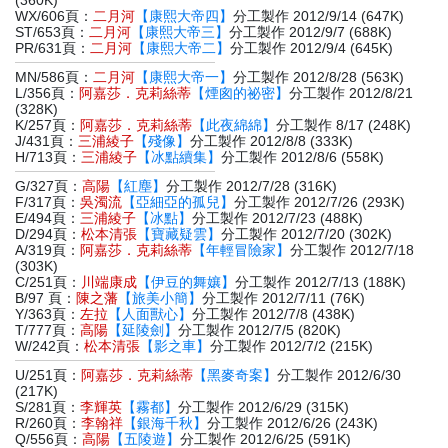
(360K)
WX/606頁：
二月河
【康熙大帝四】
分工製作 2012/9/14 (647K)
ST/653頁：
二月河
【康熙大帝三】
分工製作 2012/9/7 (688K)
PR/631頁：
二月河
【康熙大帝二】
分工製作 2012/9/4 (645K)
MN/586頁：
二月河
【康熙大帝一】
分工製作 2012/8/28 (563K)
L/356頁：
阿嘉莎．克莉絲蒂
【煙囪的祕密】
分工製作 2012/8/21
(328K)
K/257頁：
阿嘉莎．克莉絲蒂
【此夜綿綿】
分工製作 8/17 (248K)
J/431頁：
三浦綾子
【殘像】
分工製作 2012/8/8 (333K)
H/713頁：
三浦綾子
【冰點續集】
分工製作 2012/8/6 (558K)
G/327頁：
高陽
【紅塵】
分工製作 2012/7/28 (316K)
F/317頁：
吳濁流
【亞細亞的孤兒】
分工製作 2012/7/26 (293K)
E/494頁：
三浦綾子
【冰點】
分工製作 2012/7/23 (488K)
D/294頁：
松本清張
【寶藏疑雲】
分工製作 2012/7/20 (302K)
A/319頁：
阿嘉莎．克莉絲蒂
【年輕冒險家】
分工製作 2012/7/18
(303K)
C/251頁：
川端康成
【伊豆的舞孃】
分工製作 2012/7/13 (188K)
B/97 頁：
陳之藩
【旅美小簡】
分工製作 2012/7/11 (76K)
Y/363頁：
左拉
【人面獸心】
分工製作 2012/7/8 (438K)
T/777頁：
高陽
【延陵劍】
分工製作 2012/7/5 (820K)
W/242頁：
松本清張
【影之車】
分工製作 2012/7/2 (215K)
U/251頁：
阿嘉莎．克莉絲蒂
【黑麥奇案】
分工製作 2012/6/30
(217K)
S/281頁：
李輝英
【霧都】
分工製作 2012/6/29 (315K)
R/260頁：
李翰祥
【銀海千秋】
分工製作 2012/6/26 (243K)
Q/556頁：
高陽
【五陵遊】
分工製作 2012/6/25 (591K)