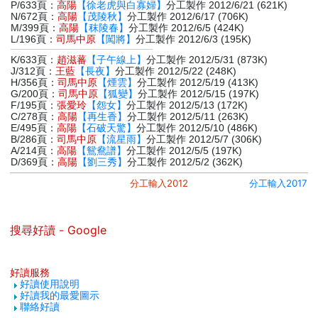
P/633頁：
高陽
【徐老虎與白寡婦】
分工製作 2012/6/21 (621K)
N/672頁：
高陽
【茂陵秋】
分工製作 2012/6/17 (706K)
M/399頁：
高陽
【秣陵春】
分工製作 2012/6/5 (424K)
L/196頁：
司馬中原
【闖將】
分工製作 2012/6/3 (195K)
K/633頁：
趙滋蕃
【子午線上】
分工製作 2012/5/31 (873K)
J/312頁：
王藍
【長夜】
分工製作 2012/5/22 (248K)
H/356頁：
司馬中原
【煙雲】
分工製作 2012/5/19 (413K)
G/200頁：
司馬中原
【狐變】
分工製作 2012/5/15 (197K)
F/195頁：
張愛玲
【怨女】
分工製作 2012/5/13 (172K)
C/278頁：
高陽
【再生香】
分工製作 2012/5/11 (263K)
E/495頁：
高陽
【石破天驚】
分工製作 2012/5/10 (486K)
B/286頁：
司馬中原
【流星雨】
分工製作 2012/5/7 (306K)
A/214頁：
高陽
【鴛鴦譜】
分工製作 2012/5/5 (197K)
D/369頁：
高陽
【劉三秀】
分工製作 2012/5/2 (362K)
分工輸入2012
分工輸入2017
搜尋好讀 - Google
好讀服務
好讀使用說明
好讀我的最愛圖示
聯絡好讀