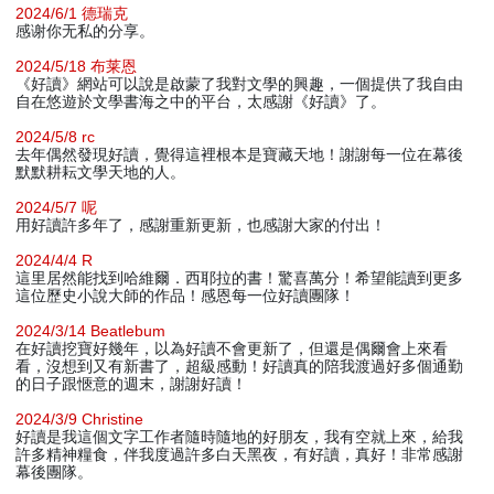
2024/6/1 德瑞克
感谢你无私的分享。
2024/5/18 布莱恩
《好讀》網站可以說是啟蒙了我對文學的興趣，一個提供了我自由
自在悠遊於文學書海之中的平台，太感謝《好讀》了。
2024/5/8 rc
去年偶然發現好讀，覺得這裡根本是寶藏天地！謝謝每一位在幕後
默默耕耘文學天地的人。
2024/5/7 呢
用好讀許多年了，感謝重新更新，也感謝大家的付出！
2024/4/4 R
這里居然能找到哈維爾．西耶拉的書！驚喜萬分！希望能讀到更多
這位歷史小說大師的作品！感恩每一位好讀團隊！
2024/3/14 Beatlebum
在好讀挖寶好幾年，以為好讀不會更新了，但還是偶爾會上來看
看，沒想到又有新書了，超級感動！好讀真的陪我渡過好多個通勤
的日子跟愜意的週末，謝謝好讀！
2024/3/9 Christine
好讀是我這個文字工作者隨時隨地的好朋友，我有空就上來，給我
許多精神糧食，伴我度過許多白天黑夜，有好讀，真好！非常感謝
幕後團隊。