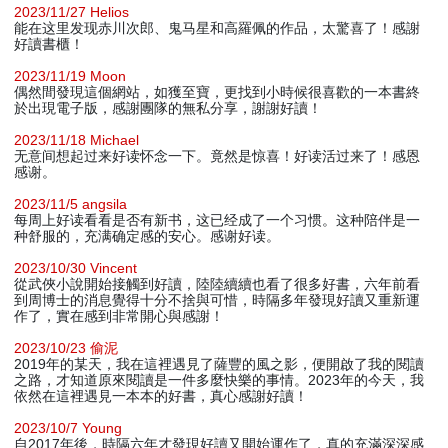
2023/11/27 Helios
能在这里发现赤川次郎、鬼马星和高羅佩的作品，太驚喜了！感謝
好讀書櫃！
2023/11/19 Moon
偶然間發現這個網站，如獲至寶，更找到小時候很喜歡的一本書終
於出現電子版，感謝團隊的無私分享，謝謝好讀！
2023/11/18 Michael
无意间想起过来好读怀念一下。竟然是惊喜！好读活过来了！感恩
感谢。
2023/11/5 angsila
每周上好读看看是否有新书，这已经成了一个习惯。这种陪伴是一
种舒服的，充满确定感的安心。感谢好读。
2023/10/30 Vincent
從武俠小說開始接觸到好讀，陸陸續續也看了很多好書，六年前看
到周博士的消息覺得十分不捨與可惜，時隔多年發現好讀又重新運
作了，實在感到非常開心與感謝！
2023/10/23 偷泥
2019年的某天，我在這裡遇見了薩豐的風之影，便開啟了我的閱讀
之路，才知道原來閱讀是一件多麼快樂的事情。2023年的今天，我
依然在這裡遇見一本本的好書，真心感謝好讀！
2023/10/7 Young
自2017年後，時隔六年才發現好讀又開始運作了，真的充滿深深感