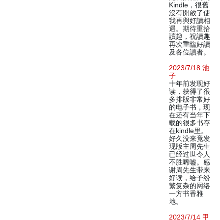
Kindle，很舊
沒有開啟了使
我再與好讀相
遇。期待重拾
讀趣，祝讀趣
再次重臨好讀
及各位讀者。
2023/7/18 池
子
十年前发现好
读，获得了很
多排版非常好
的电子书，现
在还有当年下
载的很多书存
在kindle里。
好久没来竟发
现版主周先生
已经过世令人
不胜唏嘘。感
谢周先生带来
好读，给予纷
繁复杂的网络
一方书香雅
地。
2023/7/14 甲