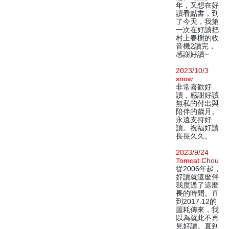
年，又想在好
讀看點書，到
了今天，我第
一次在好讀把
村上春樹的收
音機2讀完，
感謝好讀~
2023/10/3
snow
非常喜歡好
讀，感謝好讀
無私的付出與
陪伴的歲月。
永遠支持好
讀。祝福好讀
長長久久。
2023/9/24
Tomcat Chou
從2006年起，
好讀就這麼伴
我度過了這麼
長的時間。直
到2017.12的
噩耗傳來，我
以為就此不再
見好讀。直到