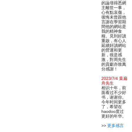
的論壇得悉網
主離世一事，
心有點哀傷，
後悔未曾跟他
言謝在學習期
間他的網站是
我的精神食
糧。見到好讀
重啟，有心人
延續好讀網站
的營運和更
新，很是感
激，對周先生
的貢獻亦致萬
分感謝！
2023/7/4 葉扁
舟先生
相识十年，前
面看过不少好
书，谢谢你。
今年时间更多
了，希望在
haodoo度过
更好的年华。
>>
更多感言