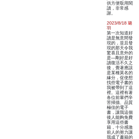
供方便取用閱
讀，非常感
謝。
2023/8/18 璐
羽
第一次知道好
讀是無意間發
現的，並且發
現的那天令我
驚喜且意外的
是—剛好是好
讀復活不久之
後，覺著應該
是某種莫名的
緣分，促使想
找些電子書的
我被帶到了這
裡。這裡有著
各位前輩們辛
苦掃描、品質
極佳的電子
書，讓我這個
後人能夠免費
享用這些書
籍，十分感激
前人的努力讓
我成了書籍的