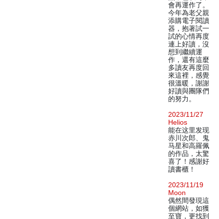
會再運作了。
今年為老父親
添購電子閱讀
器，抱著試一
試的心情再度
連上好讀，沒
想到繼續運
作，還有這麼
多讀友再度回
來這裡，感覺
很溫暖，謝謝
好讀與團隊們
的努力。
2023/11/27
Helios
能在这里发现
赤川次郎、鬼
马星和高羅佩
的作品，太驚
喜了！感謝好
讀書櫃！
2023/11/19
Moon
偶然間發現這
個網站，如獲
至寶，更找到