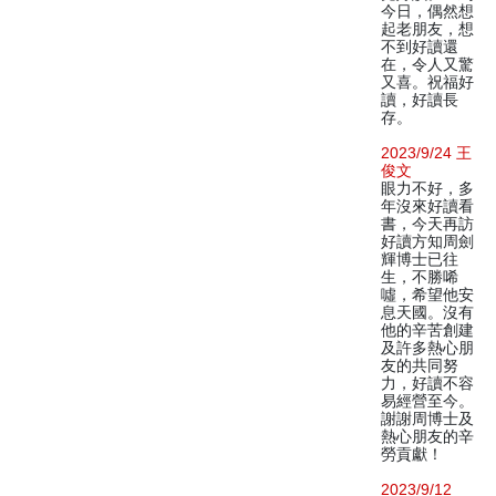
今日，偶然想
起老朋友，想
不到好讀還
在，令人又驚
又喜。祝福好
讀，好讀長
存。
2023/9/24 王
俊文
眼力不好，多
年沒來好讀看
書，今天再訪
好讀方知周劍
輝博士已往
生，不勝唏
噓，希望他安
息天國。沒有
他的辛苦創建
及許多熱心朋
友的共同努
力，好讀不容
易經營至今。
謝謝周博士及
熱心朋友的辛
勞貢獻！
2023/9/12