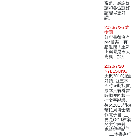
富翁。感謝好
讀和各位讓好
讀變得更好，
讚。
2023/7/26 袁
樹國
好些書都沒有
prc檔案，有
點遺憾！重新
上架還是令人
高興，加油！
2023/7/20
KYLESONG
大概2010知道
好讀, 就三不
五時來此找書,
原本只有看書
時順便回報一
些文字勘誤,
後來2015開始
幫忙周博士製
作電子書, 主
要是OCR檔案
的文字校對,
也曾經掃瞄了
一,二本書進行