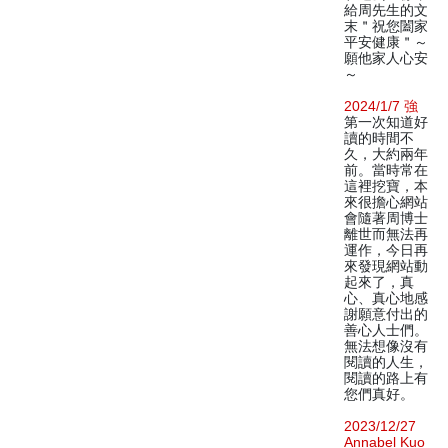
給周先生的文
末＂祝您闔家
平安健康＂～
願他家人心安
～
2024/1/7 強
第一次知道好
讀的時間不
久，大約兩年
前。當時常在
這裡挖寶，本
來很擔心網站
會隨著周博士
離世而無法再
運作，今日再
來發現網站動
起來了，真
心、真心地感
謝願意付出的
善心人士們。
無法想像沒有
閱讀的人生，
閱讀的路上有
您們真好。
2023/12/27
Annabel Kuo