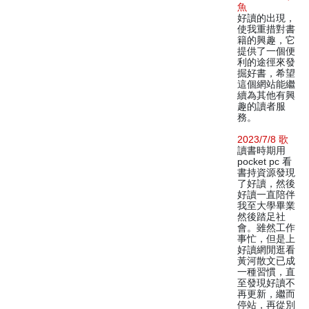
魚
好讀的出現，
使我重措對書
籍的興趣，它
提供了一個便
利的途徑來發
掘好書，希望
這個網站能繼
續為其他有興
趣的讀者服
務。
2023/7/8 歌
讀書時期用
pocket pc 看
書持資源發現
了好讀，然後
好讀一直陪伴
我至大學畢業
然後踏足社
會。雖然工作
事忙，但是上
好讀網閒逛看
黃河散文已成
一種習慣，直
至發現好讀不
再更新，繼而
停站，再從別