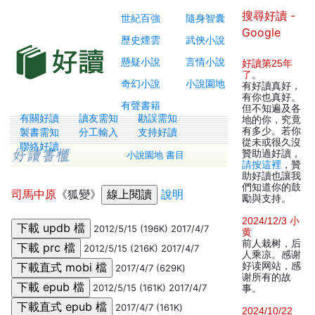
搜尋好讀 -
世紀百強
隨身智囊
Google
歷史煙雲
武俠小說
懸疑小說
言情小說
好讀第25年
了
。
奇幻小說
小說園地
有好讀真好，
有你也真好。
有聲書籍
但不知遍及各
有關好讀
讀友需知
勘誤需知
地的你，究竟
有多少。若你
製書需知
分工輸入
支持好讀
從未或很久沒
聯絡好讀
贊助過好讀，
小說園地 書目
請按這裡
，贊
助好讀也讓我
們知道你的鼓
司馬中原
《狐變》
說明
勵與支持。
2024/12/3 小
2012/5/15 (196K) 2017/4/7
黄
前人栽树，后
2012/5/15 (216K) 2017/4/7
人乘凉。感谢
好读网站，感
2017/4/7 (629K)
谢所有的故
2012/5/15 (161K) 2017/4/7
事。
2017/4/7 (161K)
2024/10/22