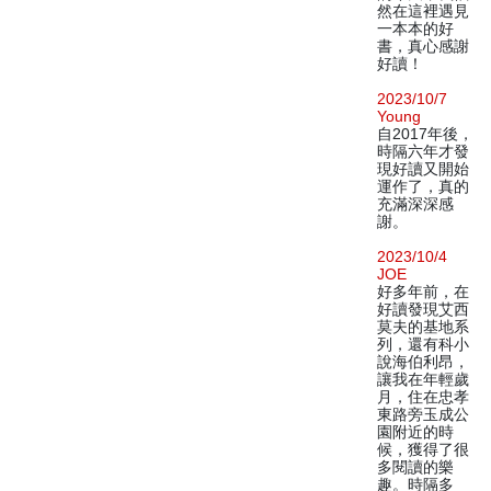
然在這裡遇見
一本本的好
書，真心感謝
好讀！
2023/10/7
Young
自2017年後，
時隔六年才發
現好讀又開始
運作了，真的
充滿深深感
謝。
2023/10/4
JOE
好多年前，在
好讀發現艾西
莫夫的基地系
列，還有科小
說海伯利昂，
讓我在年輕歲
月，住在忠孝
東路旁玉成公
園附近的時
候，獲得了很
多閱讀的樂
趣。時隔多