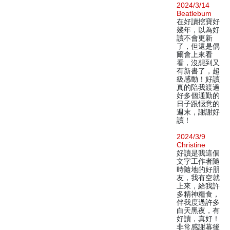
2024/3/14
Beatlebum
在好讀挖寶好
幾年，以為好
讀不會更新
了，但還是偶
爾會上來看
看，沒想到又
有新書了，超
級感動！好讀
真的陪我渡過
好多個通勤的
日子跟愜意的
週末，謝謝好
讀！
2024/3/9
Christine
好讀是我這個
文字工作者隨
時隨地的好朋
友，我有空就
上來，給我許
多精神糧食，
伴我度過許多
白天黑夜，有
好讀，真好！
非常感謝幕後