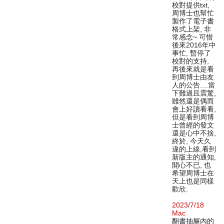
校對提供txt,
周博士也幫忙
製作了電子書
格式上架, 非
常感念~ 可惜
後來2016年中
事忙, 暫停了
校對的支持,
再後來就是看
到周博士由友
人的公告....當
下難過且震驚,
雖然還是偶而
會上好讀看看,
但是看到周博
士曾經的發文
還是心中不捨,
終於, 今天久
違的上線,看到
新版主的通知,
開心不已, 也
希望周博士在
天上也是同樣
歡欣.
2023/7/18
Mac
翻書抽屜內的