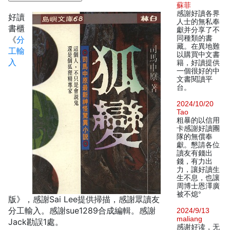
蘇菲
感謝好讀各界
好讀
人士的無私奉
書櫃
獻并分享了不
同種類的書
《
分
藏。在異地難
工輸
以購買中文書
入
籍，好讀提供
一個很好的中
文書閱讀平
台。
2024/10/20
Tao
粗暴的以信用
卡感謝好讀團
隊的無償奉
獻。懇請各位
讀友有錢出
錢，有力出
力，讓好讀生
生不息，也讓
周博士恩澤廣
被不熄°
版》，感謝Sai Lee提供掃描，感謝眾讀友
分工輸入。感謝sue1289合成編輯。感謝
2024/9/13
maliang
Jack勘誤1處。
感谢好读，无