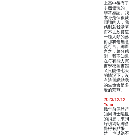
上高中後有了
手機發現的，
非常感謝。我
本身是個很愛
閱讀的人，我
感到若我活著
而不去欣賞這
一種人類的藝
術那將毫無意
義可言。總而
言之，萬分感
謝，我不知道
在每有能力買
書學校圖書館
又只能借七天
的情況下，沒
有這個網站我
的生命會是多
麼的荒蕪。
2023/12/12
Yumi
幾年前偶然得
知周博士離世
的消息，來到
好讀網站總會
覺得有點悵
然，也以為不