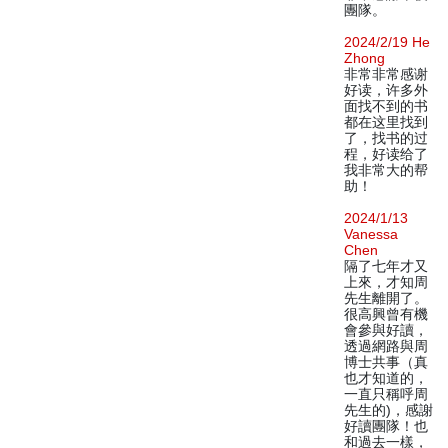
團隊。
2024/2/19 He
Zhong
非常非常感谢
好读，许多外
面找不到的书
都在这里找到
了，找书的过
程，好读给了
我非常大的帮
助！
2024/1/13
Vanessa
Chen
隔了七年才又
上來，才知周
先生離開了。
很高興曾有機
會參與好讀，
透過網路與周
博士共事（真
也才知道的，
一直只稱呼周
先生的)，感謝
好讀團隊！也
和過去一樣，