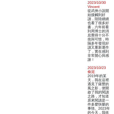
2023/10/30
Vincent
從武俠小說開
始接觸到好
讀，陸陸續續
也看了很多好
書，六年前看
到周博士的消
息覺得十分不
捨與可惜，時
隔多年發現好
讀又重新運作
了，實在感到
非常開心與感
謝！
2023/10/23
偷泥
2019年的某
天，我在這裡
遇見了薩豐的
風之影，便開
啟了我的閱讀
之路，才知道
原來閱讀是一
件多麼快樂的
事情。2023年
的今天，我依