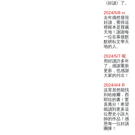
《好讀》了。
2024/5/8 rc
去年偶然發現
好讀，覺得這
裡根本是寶藏
天地！謝謝每
一位在幕後默
默耕耘文學天
地的人。
2024/5/7 呢
用好讀許多年
了，感謝重新
更新，也感謝
大家的付出！
2024/4/4 R
這里居然能找
到哈維爾．西
耶拉的書！驚
喜萬分！希望
能讀到更多這
位歷史小說大
師的作品！感
恩每一位好讀
團隊！