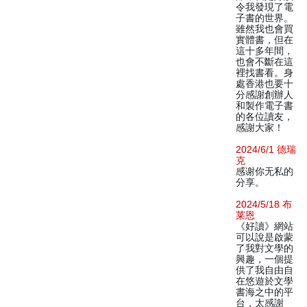
令我發現了電
子書的世界。
雖然我也會買
實體書，但在
這十多年間，
也會不斷在這
裡找書看。身
處香港也要十
分感謝創辦人
和製作電子書
的各位讀友，
感謝大家！
2024/6/1 德瑞
克
感谢你无私的
分享。
2024/5/18 布
莱恩
《好讀》網站
可以說是啟蒙
了我對文學的
興趣，一個提
供了我自由自
在悠遊於文學
書海之中的平
台，太感謝