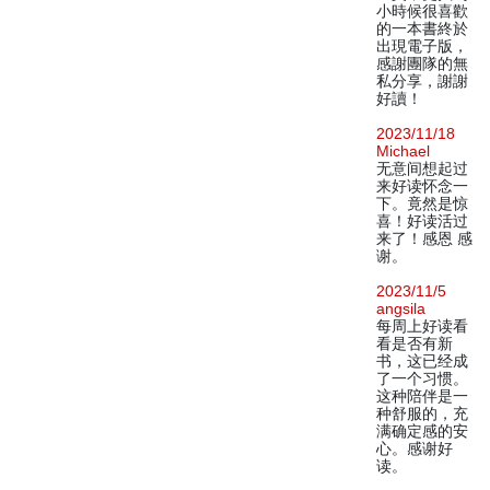
小時候很喜歡
的一本書終於
出現電子版，
感謝團隊的無
私分享，謝謝
好讀！
2023/11/18
Michael
无意间想起过
来好读怀念一
下。竟然是惊
喜！好读活过
来了！感恩 感
谢。
2023/11/5
angsila
每周上好读看
看是否有新
书，这已经成
了一个习惯。
这种陪伴是一
种舒服的，充
满确定感的安
心。感谢好
读。