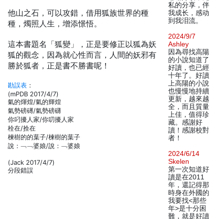
私的分享，伴
他山之石，可以攻錯，借用狐族世界的種
我成长，感动
到我泪流。
種，燭照人生，增添憬悟。
2024/9/7
這本書題名「狐變」，正是要修正以狐為妖
Ashley
因為尋找高陽
狐的觀念，因為就心性而言，人間的妖邪有
的小說知道了
勝於狐者，正是書不勝書呢！
好讀，也已經
十年了。好讀
上高陽的小說
勘誤表
：
也慢慢地持續
(mPDB 2017/4/7)
更新，越來越
氣的煇煌/氣的輝煌
全，而且質量
氣勢磅礡/氣勢磅礴
上佳，值得珍
你叼擾人家/你叨擾人家
藏。感謝好
栓在/拴在
讀！感謝校對
楝樹的的葉子/楝樹的葉子
者！
說：﹁﹁婆娘/說：﹁婆娘
2024/6/14
Skelen
(Jack 2017/4/7)
第一次知道好
分段錯誤
讀是在2011
年，還記得那
時身在外國的
我要找<那些
年>是十分困
難，就是好讀