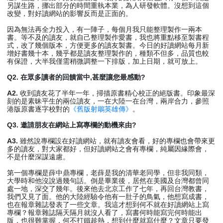
另謀生路，挪出部分的時間重執本業，為人研發軟體。沒想到這個
改變，對好讀網站的影響反而是正面的。
因為無法再全力投入，有一陣子，每個月我只能整理製作一兩本
書。等不及的讀友，就自己整理製作愛書，我也將重點移至製書程
式，改了幾個版本，方便更多的讀友製書。今日的好讀網站每月新
增好書幾十本，幾乎都是讀友整理製作的，種類不但多，品質也較
有保證，大半我僅需稍微調整一下排版，加上日期，就可放上。
Q2. 在眾多讀者的回饋當中,甚麼讓您最感動?
A2.
收到讀友花了半年一年，掃描原書精心校正的絕版書。印象最深
刻的是素昧平生的兩位讀友，一在大陸一在台灣，兩岸合力，參照
港版原書逐字校對的
《舊版射鵰英雄傳》
。
Q3. 邀請朋友在網站上寫專欄的動機來由?
A3.
雖然說專欄設在好讀網站，就有讀友會看，好的專欄也會帶來更
多的讀友，對大家都好，但好讀網站之會有專欄，純屬因緣際會，
不是什麼深謀遠慮。
第一個專欄是薛中鼎專欄，老薛是我的清華老同學，但非我同類，
大學時和他沒說過幾句話。倒是畢業後，居然在美國及台灣都曾同
處一地，深交了幾年。後來他去北京工作了七年，再回台灣教書，
我們又見了面。他的大陸經驗令他有一肚子的鳥氣，他想寫成書，
也在報章雜誌發表了一些文章。我這才想到何不就在好讀網站上寫
專欄？報章雜誌隔天隔月就沒人看了，寫書何時能寫完何時能出
版，也很難掌握，何不打鐵趁熱，想到什麼就寫什麼？文章只要發