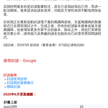
花我時間最多的是好讀製書程式，原先只是我給我自己用，馬虎一
點沒關係。後來提供給讀友使用，功能及方便性就得不斷地增加改
進。
目前我正在重新規劃好讀電子書的萬國碼規格。支援萬國碼的製書
程式已在撰寫測試之中，完成之後，所有的好讀版本都會改版支援
萬國碼，也會增加更多作業平台的版本。除此之外，我也打算將規
格完整公布，讓有能力及興趣的讀友也能依自己的需求撰寫閱讀程
式。
(採訪稿，2010/3/8 提供給《書香遠傳》月刊的記者耿詩婷)
搜尋好讀 - Google
好讀服務
好讀使用說明
好讀我的最愛圖示
聯絡好讀
2025年6月更新總數：
好書上架
sue1289
15