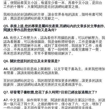
遠，便開始看英文小說，每週至少看一本。再看中文小說，是回台
工作的十幾年，大量閱讀則是在好讀網站建置之後。
我相信由於好讀網站的方便，讓全世界各地的讀友，隨時有書可閱
讀，應該是好讀網站的最大貢獻之一。
Q5. 承接上提,您的專業是屬科技產業,而網站內的文章多於文學創作,
閱讀文學作品對您的幫助又是為何?
A5.
有些人工作壓力大，認為看些不用腦筋的書，可以紓解壓力。我
認為看雜書，可以換個腦袋。我是做軟體研發的，工作是樂趣不是
壓力，通常問題解不出來，或到了某些時間，我就放下工作，改看
小說，不再去想原來的問題。看了一段時間，或看完書睡了一覺，
再來想原來的問題，常常不要幾秒鐘就解決了。
Q6. 關於您提到的定位及未來發展是?
A6.
好讀網站目前是線上圖書館，以文字電子書為主。未來我想增加
有聲書，讓讀友能唸書給其他讀友聽。
至於好讀網站的定位，我的期望是增加更多的機制，讓更多的讀友
能參與，讓好讀網站成為更完善的文化資產維護平台。
Q7. 研發電子書軟體,您花了多久時間?目前已經改版過幾次了?
A7.
中文直排、操作簡單方便、閱讀舒適是我的主要設計理念。好讀
第一版只花了我十天。之後的幾年中，僅小改了六、七次，增加了
一些小功能，及不同作業平台的支援，所花的時間並非很多。