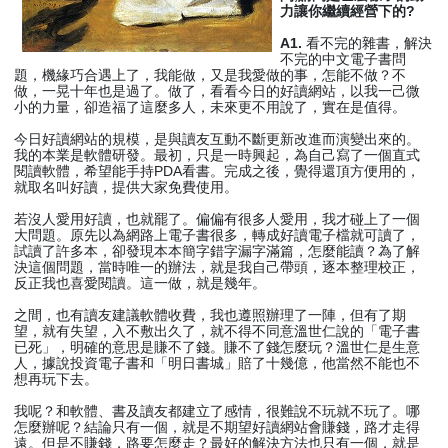
力讓你繼續經營下的?
A1.
看不完的雜書，解決
不完的中文電子書問
題，機緣巧合遇上了，我能做，又是我愛做的事，怎能不做？不
做，一晃十年也是過了。做了，看看今日的好讀網站，以我一己微
小的力量，卻造福了這麼多人，未來更不用說了，實在是值得。
今日好讀網站的規模，是與讀友互動不斷更新改進而演變出來的。
我的本業是軟體研發。最初，只是一時興起，為自己寫了一個直式
閱讀軟體，希望能手持PDA看書。完成之後，覺得還頂方便用的，
就取名叫好讀，提供大家免費使用。
若沒人愛用好讀，也就罷了。偏偏有很多人愛用，我才碰上了一個
大問題。原先以為網路上電子書很多，轉成好讀電子檔就可讀了，
試讀了許多本，卻發現本本簡字錯字漏字滿篇，怎麼能讀？為了解
決這個問題，當時唯一的辦法，就是我自己帶頭，逐本整理校正，
反正我也喜愛閱讀。這一做，就是幾年。
之間，也有讀友建議軟體收費，我也遵照辦理了一陣，但有了期
望，就有失望，入不敷出久了，就不得不同意溫世仁說的「電子書
已死」，明確的意思是賺不了錢。賺不了錢怎麼玩？溫世仁是生意
人，據說投資電子書和「明日書城」賠了十幾億，他當然不能也不
想再玩下去。
我呢？和軟體、書及讀友都建立了感情，很難說不玩就不玩了。哪
怎麼辦呢？結論只有一個，就是不期望好讀網站會賺錢，路才走得
遠。但是不賺錢，路要怎麼走？最好的解決方法也只有一個，就是