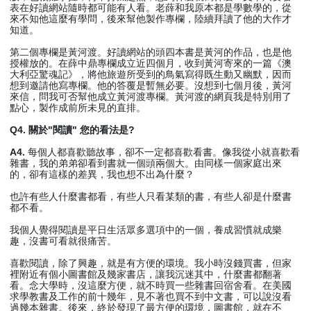
表在好讀網站隨時都可能有人看。老薛和我原本都是學數學的，從
來不知他這麼有學問，後來幫他製作專欄，陸續拜讀了他的大作才
知道。
第二個專欄是黃河渡。好讀網站的頭四本書是黃河的作品，也是他
授權放的。在薛中鼎專欄成立近四個月，收到黃河寄來的一篇《澳
大利亞驚魂記》，將他旅遊所受到的鳥氣寫得既生動又幽默，因而
想到邀請他寫專欄。他的答覆是暫無必要。沒想到七個月後，黃河
來信，問我可否幫他成立黃河渡專欄。黃河渡的網頁我是特別用了
點心，製作成前所未見的直排。
Q4. 關於"閱讀" 您的看法是?
A4.
每個人都喜歡聽故事，卻不一定都喜歡看書。像我從小就喜歡看
雜書，我的弟弟卻看到書就一個頭兩個大。由同樣一個家庭出來
的，卻有這樣的差異，我也想不出為什麼？
也許有些人什麼書都看，有些人只看某類的書，有些人卻是什麼書
都不看。
我個人覺得閱讀是平日生活眾多選項中的一個，養成習慣就成樂
趣，沒書可看就很痛苦。
喜歡閱讀，除了興趣，就是有方便的環境。我小時沒錢買書，但家
裡附近有個小圖書館及幾家書店，讓我沉迷其中，什麼書都翻著
看。念大學時，沒這麼方便，就不時買一些雜書回宿舍看。在美國
求學教書及工作的前十幾年，見不著也買不到中文書，可以說沒看
過幾本雜書。後來，終於發現了最方便的環境，圖書館，就在不