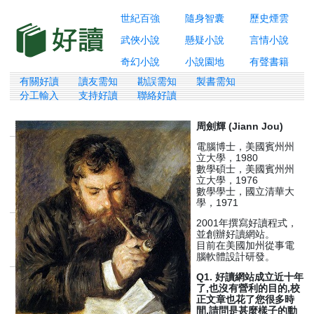
世紀百強
隨身智囊
歷史煙雲
武俠小說
懸疑小說
言情小說
奇幻小說
小說園地
有聲書籍
有關好讀
讀友需知
勘誤需知
製書需知
分工輸入
支持好讀
聯絡好讀
周劍輝 (Jiann Jou)
電腦博士，美國賓州州
立大學，1980
數學碩士，美國賓州州
立大學，1976
數學學士，國立清華大
學，1971
2001年撰寫好讀程式，
並創辦好讀網站。
目前在美國加州從事電
腦軟體設計研發。
Q1. 好讀網站成立近十年
了,也沒有營利的目的,校
正文章也花了您很多時
間,請問是甚麼樣子的動