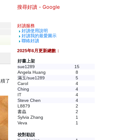
搜尋好讀 - Google
好讀服務
好讀使用說明
好讀我的最愛圖示
聯絡好讀
2025年6月更新總數：
好書上架
sue1289
15
Angela Huang
8
滿玉/sue1289
5
累積了
Carol
4
Ching
4
IT
4
Steve Chen
4
L8879
2
書蟲
2
Sylvia Zhang
1
Veva
1
校對勘誤