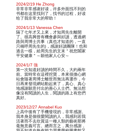
2024/2/19 He Zhong
非常非常感谢好读，许多外面找不到的
书都在这里找到了，找书的过程，好读
给了我非常大的帮助！
2024/1/13 Vanessa Chen
隔了七年才又上來，才知周先生離開
了。很高興曾有機會參與好讀，透過網
路與周博士共事（真也才知道的，一直
只稱呼周先生的)，感謝好讀團隊！也和
過去一樣，給周先生的文末＂祝您闔家
平安健康＂～願他家人心安～
2024/1/7 強
第一次知道好讀的時間不久，大約兩年
前。當時常在這裡挖寶，本來很擔心網
站會隨著周博士離世而無法再運作，今
日再來發現網站動起來了，真心、真心
地感謝願意付出的善心人士們。無法想
像沒有閱讀的人生，閱讀的路上有您們
真好。
2023/12/27 Annabel Kuo
上高中後有了手機發現的，非常感謝。
我本身是個很愛閱讀的人，我感到若我
活著而不去欣賞這一種人類的藝術那將
毫無意義可言。總而言之，萬分感謝，
我不知道在每有能力買書學校圖書館又