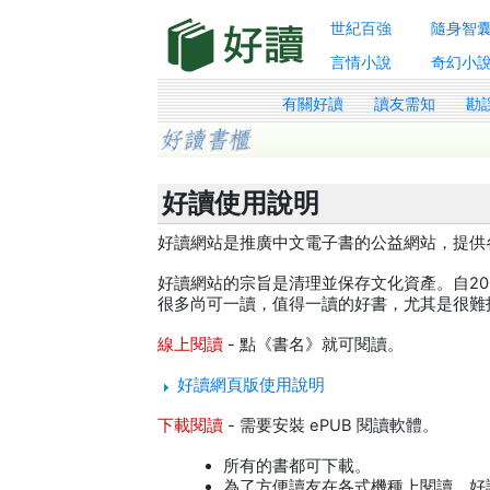
世紀百強
隨身智
言情小說
奇幻小
有關好讀
讀友需知
勘
好讀使用說明
好讀網站是推廣中文電子書的公益網站，提供
好讀網站的宗旨是清理並保存文化資產。自2
很多尚可一讀，值得一讀的好書，尤其是很難
線上閱讀
- 點《書名》就可閱讀。
好讀網頁版使用說明
下載閱讀
- 需要安裝 ePUB 閱讀軟體。
所有的書都可下載。
為了方便讀友在各式機種上閱讀，好讀