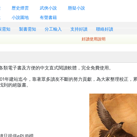
囊
歷史煙雲
武俠小說
懸疑小說
說
小說園地
有聲書籍
誤需知
製書需知
分工輸入
支持好讀
聯絡好讀
好讀使用說明
各類電子書及方便的中文直式閱讀軟體，完全免費使用。
001年建站迄今，靠著眾多讀友不斷的努力貢獻，為大家整理校正，
找到的絕版書。
只提供ePUB檔。