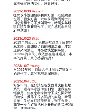
充满确定感的安心。感谢好读。
2023/10/30 Vincent
從武俠小說開始接觸到好讀，陸陸續續
也看了很多好書，六年前看到周博士的
消息覺得十分不捨與可惜，時隔多年發
現好讀又重新運作了，實在感到非常開
心與感謝！
2023/10/23 偷泥
2019年的某天，我在這裡遇見了薩豐的
風之影，便開啟了我的閱讀之路，才知
道原來閱讀是一件多麼快樂的事情。
2023年的今天，我依然在這裡遇見一本
本的好書，真心感謝好讀！
2023/10/7 Young
自2017年後，時隔六年才發現好讀又開
始運作了，真的充滿深深感謝。
2023/10/4 JOE
好多年前，在好讀發現艾西莫夫的基地
系列，還有科小說海伯利昂，讓我在年
輕歲月，住在忠孝東路旁玉成公園附近
的時候，獲得了很多閱讀的樂趣。時隔
多年，又想在好讀看點書，到了今天，
我第一次在好讀把村上春樹的收音機2讀
完，感謝好讀~