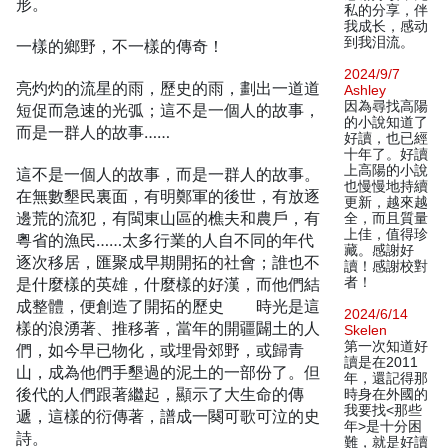
形。
私的分享，伴
我成长，感动
到我泪流。
一樣的鄉野，不一樣的傳奇！
2024/9/7
亮灼灼的流星的雨，歷史的雨，劃出一道道
Ashley
因為尋找高陽
短促而急速的光弧；這不是一個人的故事，
的小說知道了
而是一群人的故事……
好讀，也已經
十年了。好讀
上高陽的小說
這不是一個人的故事，而是一群人的故事。
也慢慢地持續
在無數墾民裏面，有明鄭軍的後世，有放逐
更新，越來越
邊荒的流犯，有閩東山區的樵夫和農戶，有
全，而且質量
上佳，值得珍
粵省的漁民……太多行業的人自不同的年代
藏。感謝好
逐次移居，匯聚成早期開拓的社會；誰也不
讀！感謝校對
是什麼樣的英雄，什麼樣的好漢，而他們結
者！
成整體，便創造了開拓的歷史 時光是這
2024/6/14
樣的浪湧著、推移著，當年的開疆闢土的人
Skelen
第一次知道好
們，如今早已物化，或埋骨郊野，或歸青
讀是在2011
山，成為他們手墾過的泥土的一部份了。但
年，還記得那
後代的人們跟著繼起，顯示了大生命的傳
時身在外國的
我要找<那些
遞，這樣的衍傳著，譜成一闋可歌可泣的史
年>是十分困
詩。
難，就是好讀