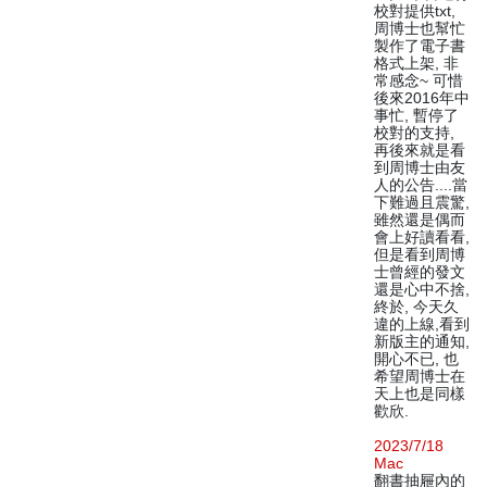
校對提供txt,
周博士也幫忙
製作了電子書
格式上架, 非
常感念~ 可惜
後來2016年中
事忙, 暫停了
校對的支持,
再後來就是看
到周博士由友
人的公告....當
下難過且震驚,
雖然還是偶而
會上好讀看看,
但是看到周博
士曾經的發文
還是心中不捨,
終於, 今天久
違的上線,看到
新版主的通知,
開心不已, 也
希望周博士在
天上也是同樣
歡欣.
2023/7/18
Mac
翻書抽屜內的