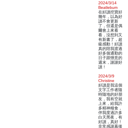
2024/3/14
Beatlebum
在好讀挖寶好
幾年，以為好
讀不會更新
了，但還是偶
爾會上來看
看，沒想到又
有新書了，超
級感動！好讀
真的陪我渡過
好多個通勤的
日子跟愜意的
週末，謝謝好
讀！
2024/3/9
Christine
好讀是我這個
文字工作者隨
時隨地的好朋
友，我有空就
上來，給我許
多精神糧食，
伴我度過許多
白天黑夜，有
好讀，真好！
非常感謝幕後