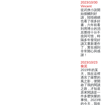
2023/10/30
Vincent
從武俠小說開
始接觸到好
讀，陸陸續續
也看了很多好
書，六年前看
到周博士的消
息覺得十分不
捨與可惜，時
隔多年發現好
讀又重新運作
了，實在感到
非常開心與感
謝！
2023/10/23
偷泥
2019年的某
天，我在這裡
遇見了薩豐的
風之影，便開
啟了我的閱讀
之路，才知道
原來閱讀是一
件多麼快樂的
事情。2023年
的今天，我依