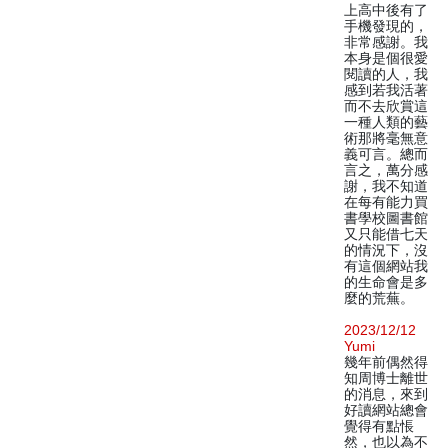
上高中後有了
手機發現的，
非常感謝。我
本身是個很愛
閱讀的人，我
感到若我活著
而不去欣賞這
一種人類的藝
術那將毫無意
義可言。總而
言之，萬分感
謝，我不知道
在每有能力買
書學校圖書館
又只能借七天
的情況下，沒
有這個網站我
的生命會是多
麼的荒蕪。
2023/12/12
Yumi
幾年前偶然得
知周博士離世
的消息，來到
好讀網站總會
覺得有點悵
然，也以為不