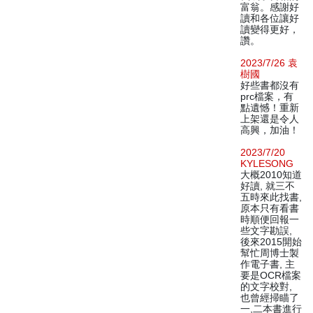
富翁。感謝好
讀和各位讓好
讀變得更好，
讚。
2023/7/26 袁
樹國
好些書都沒有
prc檔案，有
點遺憾！重新
上架還是令人
高興，加油！
2023/7/20
KYLESONG
大概2010知道
好讀, 就三不
五時來此找書,
原本只有看書
時順便回報一
些文字勘誤,
後來2015開始
幫忙周博士製
作電子書, 主
要是OCR檔案
的文字校對,
也曾經掃瞄了
一,二本書進行