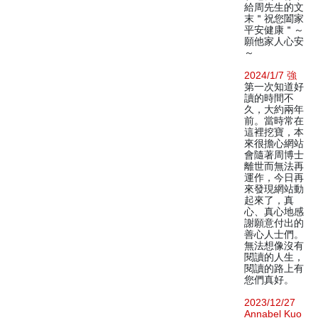
給周先生的文
末＂祝您闔家
平安健康＂～
願他家人心安
～
2024/1/7 強
第一次知道好
讀的時間不
久，大約兩年
前。當時常在
這裡挖寶，本
來很擔心網站
會隨著周博士
離世而無法再
運作，今日再
來發現網站動
起來了，真
心、真心地感
謝願意付出的
善心人士們。
無法想像沒有
閱讀的人生，
閱讀的路上有
您們真好。
2023/12/27
Annabel Kuo