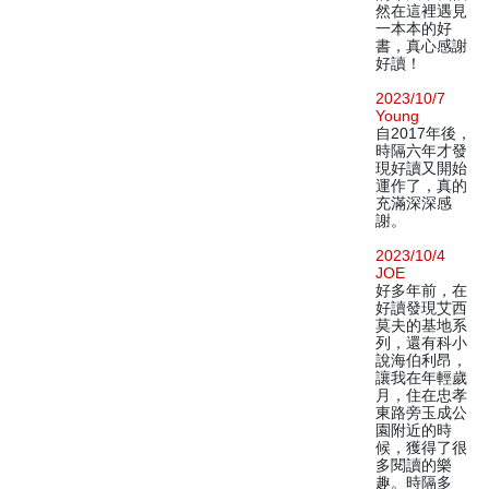
然在這裡遇見
一本本的好
書，真心感謝
好讀！
2023/10/7
Young
自2017年後，
時隔六年才發
現好讀又開始
運作了，真的
充滿深深感
謝。
2023/10/4
JOE
好多年前，在
好讀發現艾西
莫夫的基地系
列，還有科小
說海伯利昂，
讓我在年輕歲
月，住在忠孝
東路旁玉成公
園附近的時
候，獲得了很
多閱讀的樂
趣。時隔多