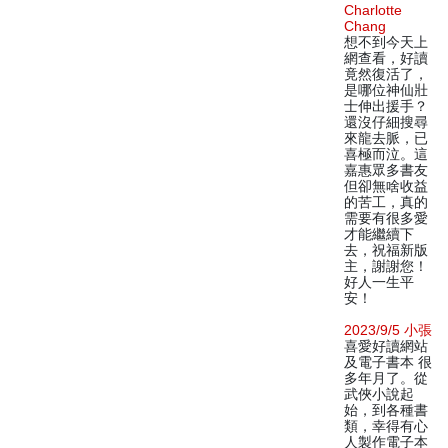
Charlotte
Chang
想不到今天上
網查看，好讀
竟然復活了，
是哪位神仙壯
士伸出援手？
還沒仔細搜尋
來龍去脈，已
喜極而泣。這
嘉惠眾多書友
但卻無啥收益
的苦工，真的
需要有很多愛
才能繼續下
去，祝福新版
主，謝謝您！
好人一生平
安！
2023/9/5 小張
喜愛好讀網站
及電子書本 很
多年月了。從
武俠小說起
始，到各種書
類，幸得有心
人製作電子本