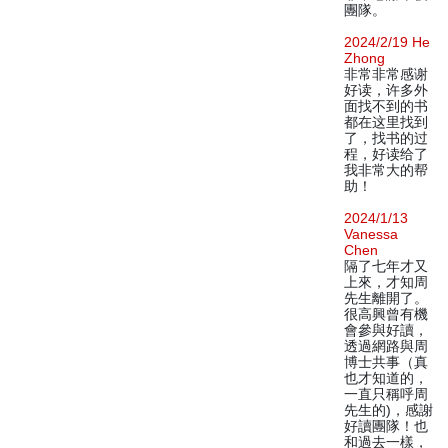
團隊。
2024/2/19 He
Zhong
非常非常感谢
好读，许多外
面找不到的书
都在这里找到
了，找书的过
程，好读给了
我非常大的帮
助！
2024/1/13
Vanessa
Chen
隔了七年才又
上來，才知周
先生離開了。
很高興曾有機
會參與好讀，
透過網路與周
博士共事（真
也才知道的，
一直只稱呼周
先生的)，感謝
好讀團隊！也
和過去一樣，