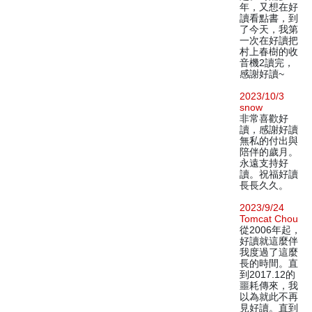
年，又想在好
讀看點書，到
了今天，我第
一次在好讀把
村上春樹的收
音機2讀完，
感謝好讀~
2023/10/3
snow
非常喜歡好
讀，感謝好讀
無私的付出與
陪伴的歲月。
永遠支持好
讀。祝福好讀
長長久久。
2023/9/24
Tomcat Chou
從2006年起，
好讀就這麼伴
我度過了這麼
長的時間。直
到2017.12的
噩耗傳來，我
以為就此不再
見好讀。直到