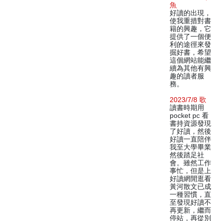
魚
好讀的出現，
使我重措對書
籍的興趣，它
提供了一個便
利的途徑來發
掘好書，希望
這個網站能繼
續為其他有興
趣的讀者服
務。
2023/7/8 歌
讀書時期用
pocket pc 看
書持資源發現
了好讀，然後
好讀一直陪伴
我至大學畢業
然後踏足社
會。雖然工作
事忙，但是上
好讀網閒逛看
黃河散文已成
一種習慣，直
至發現好讀不
再更新，繼而
停站，再從別