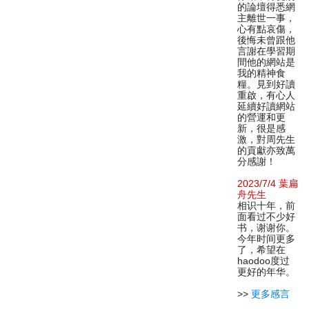
的論壇得悉網
主離世一事，
心有點哀傷，
後悔未曾跟他
言謝在學習期
間他的網站是
我的精神食
糧。見到好讀
重啟，有心人
延續好讀網站
的營運和更
新，很是感
激，對周先生
的貢獻亦致萬
分感謝！
2023/7/4 葉扁
舟先生
相识十年，前
面看过不少好
书，谢谢你。
今年时间更多
了，希望在
haodoo度过
更好的年华。
>>
更多感言