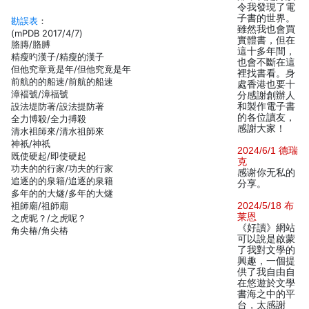
令我發現了電
子書的世界。
勘誤表
：
雖然我也會買
(mPDB 2017/4/7)
實體書，但在
胳膞/胳膊
這十多年間，
精瘦旳漢子/精瘦的漢子
也會不斷在這
但他究章竟是年/但他究竟是年
裡找書看。身
前航的的船速/前航的船速
處香港也要十
漳褔號/漳福號
分感謝創辦人
設法堤防著/設法提防著
和製作電子書
的各位讀友，
全力博殺/全力搏殺
感謝大家！
清水袓師來/清水祖師來
神衹/神祇
2024/6/1 德瑞
既使硬起/即使硬起
克
功夫的的行家/功夫的行家
感谢你无私的
追逐的的泉籍/追逐的泉籍
分享。
多年的的大燧/多年的大燧
袓師廟/祖師廟
2024/5/18 布
莱恩
之虎昵？/之虎呢？
《好讀》網站
角尖椿/角尖樁
可以說是啟蒙
了我對文學的
興趣，一個提
供了我自由自
在悠遊於文學
書海之中的平
台，太感謝