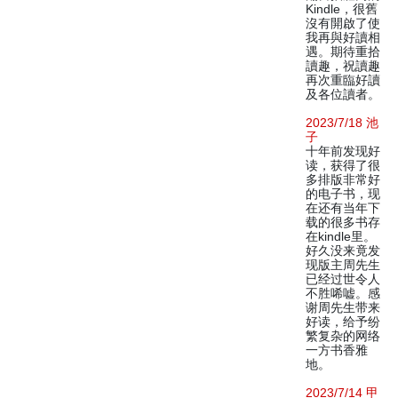
Kindle，很舊
沒有開啟了使
我再與好讀相
遇。期待重拾
讀趣，祝讀趣
再次重臨好讀
及各位讀者。
2023/7/18 池
子
十年前发现好
读，获得了很
多排版非常好
的电子书，现
在还有当年下
载的很多书存
在kindle里。
好久没来竟发
现版主周先生
已经过世令人
不胜唏嘘。感
谢周先生带来
好读，给予纷
繁复杂的网络
一方书香雅
地。
2023/7/14 甲