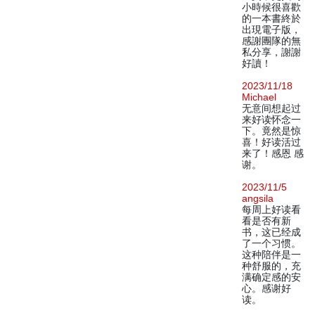
小時候很喜歡
的一本書終於
出現電子版，
感謝團隊的無
私分享，謝謝
好讀！
2023/11/18
Michael
无意间想起过
来好读怀念一
下。竟然是惊
喜！好读活过
来了！感恩 感
谢。
2023/11/5
angsila
每周上好读看
看是否有新
书，这已经成
了一个习惯。
这种陪伴是一
种舒服的，充
满确定感的安
心。感谢好
读。