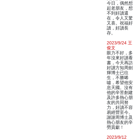
今日，偶然想
起老朋友，想
不到好讀還
在，令人又驚
又喜。祝福好
讀，好讀長
存。
2023/9/24 王
俊文
眼力不好，多
年沒來好讀看
書，今天再訪
好讀方知周劍
輝博士已往
生，不勝唏
噓，希望他安
息天國。沒有
他的辛苦創建
及許多熱心朋
友的共同努
力，好讀不容
易經營至今。
謝謝周博士及
熱心朋友的辛
勞貢獻！
2023/9/12