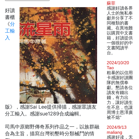
蘇菲
感謝好讀各界
好讀
人士的無私奉
書櫃
獻并分享了不
同種類的書
《
分
藏。在異地難
工輸
以購買中文書
入
籍，好讀提供
一個很好的中
文書閱讀平
台。
2024/10/20
Tao
粗暴的以信用
卡感謝好讀團
隊的無償奉
獻。懇請各位
讀友有錢出
錢，有力出
力，讓好讀生
版》，感謝Sai Lee提供掃描，感謝眾讀友
生不息，也讓
周博士恩澤廣
分工輸入。感謝sue1289合成編輯。
被不熄°
司馬中原鄉野傳奇系列作品之一，以族群融
2024/9/13
maliang
合為主旨，描寫台灣初墾時分類械鬥的情
感谢好读，无