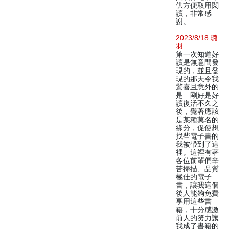
供方便取用閱
讀，非常感
謝。
2023/8/18 璐
羽
第一次知道好
讀是無意間發
現的，並且發
現的那天令我
驚喜且意外的
是—剛好是好
讀復活不久之
後，覺著應該
是某種莫名的
緣分，促使想
找些電子書的
我被帶到了這
裡。這裡有著
各位前輩們辛
苦掃描、品質
極佳的電子
書，讓我這個
後人能夠免費
享用這些書
籍，十分感激
前人的努力讓
我成了書籍的