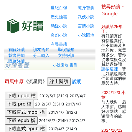
搜尋好讀 -
世紀百強
隨身智囊
Google
歷史煙雲
武俠小說
懸疑小說
言情小說
好讀第25年
了
。
奇幻小說
小說園地
有好讀真好，
有你也真好。
有聲書籍
但不知遍及各
有關好讀
讀友需知
勘誤需知
地的你，究竟
有多少。若你
製書需知
分工輸入
支持好讀
從未或很久沒
聯絡好讀
贊助過好讀，
小說園地 書目
請按這裡
，贊
助好讀也讓我
們知道你的鼓
司馬中原
《流星雨》
說明
勵與支持。
2024/12/3 小
2012/5/7 (312K) 2017/4/7
黄
前人栽树，后
2012/5/7 (331K) 2017/4/7
人乘凉。感谢
好读网站，感
2017/4/7 (912K)
谢所有的故
2012/5/7 (214K) 2017/4/7
事。
2017/4/7 (214K)
2024/10/22