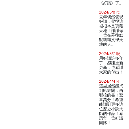
《好讀》了。
2024/5/8 rc
去年偶然發現
好讀，覺得這
裡根本是寶藏
天地！謝謝每
一位在幕後默
默耕耘文學天
地的人。
2024/5/7 呢
用好讀許多年
了，感謝重新
更新，也感謝
大家的付出！
2024/4/4 R
這里居然能找
到哈維爾．西
耶拉的書！驚
喜萬分！希望
能讀到更多這
位歷史小說大
師的作品！感
恩每一位好讀
團隊！