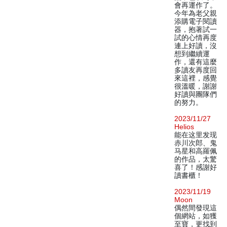
會再運作了。
今年為老父親
添購電子閱讀
器，抱著試一
試的心情再度
連上好讀，沒
想到繼續運
作，還有這麼
多讀友再度回
來這裡，感覺
很溫暖，謝謝
好讀與團隊們
的努力。
2023/11/27
Helios
能在这里发现
赤川次郎、鬼
马星和高羅佩
的作品，太驚
喜了！感謝好
讀書櫃！
2023/11/19
Moon
偶然間發現這
個網站，如獲
至寶，更找到