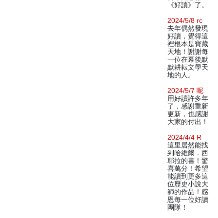
《好讀》了。
2024/5/8 rc
去年偶然發現
好讀，覺得這
裡根本是寶藏
天地！謝謝每
一位在幕後默
默耕耘文學天
地的人。
2024/5/7 呢
用好讀許多年
了，感謝重新
更新，也感謝
大家的付出！
2024/4/4 R
這里居然能找
到哈維爾．西
耶拉的書！驚
喜萬分！希望
能讀到更多這
位歷史小說大
師的作品！感
恩每一位好讀
團隊！