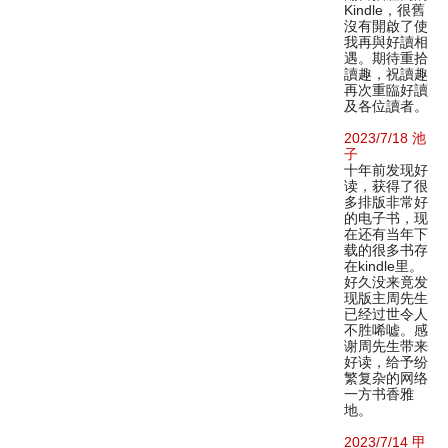
Kindle，很舊
沒有開啟了使
我再與好讀相
遇。期待重拾
讀趣，祝讀趣
再次重臨好讀
及各位讀者。
2023/7/18 池
子
十年前发现好
读，获得了很
多排版非常好
的电子书，现
在还有当年下
载的很多书存
在kindle里。
好久没来竟发
现版主周先生
已经过世令人
不胜唏嘘。感
谢周先生带来
好读，给予纷
繁复杂的网络
一方书香雅
地。
2023/7/14 甲