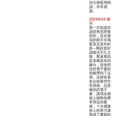
供方便取用閱
讀，非常感
謝。
2023/8/18 璐
羽
第一次知道好
讀是無意間發
現的，並且發
現的那天令我
驚喜且意外的
是—剛好是好
讀復活不久之
後，覺著應該
是某種莫名的
緣分，促使想
找些電子書的
我被帶到了這
裡。這裡有著
各位前輩們辛
苦掃描、品質
極佳的電子
書，讓我這個
後人能夠免費
享用這些書
籍，十分感激
前人的努力讓
我成了書籍的