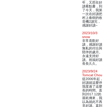
年，又想在好
讀看點書，到
了今天，我第
一次在好讀把
村上春樹的收
音機2讀完，
感謝好讀~
2023/10/3
snow
非常喜歡好
讀，感謝好讀
無私的付出與
陪伴的歲月。
永遠支持好
讀。祝福好讀
長長久久。
2023/9/24
Tomcat Chou
從2006年起，
好讀就這麼伴
我度過了這麼
長的時間。直
到2017.12的
噩耗傳來，我
以為就此不再
見好讀。直到