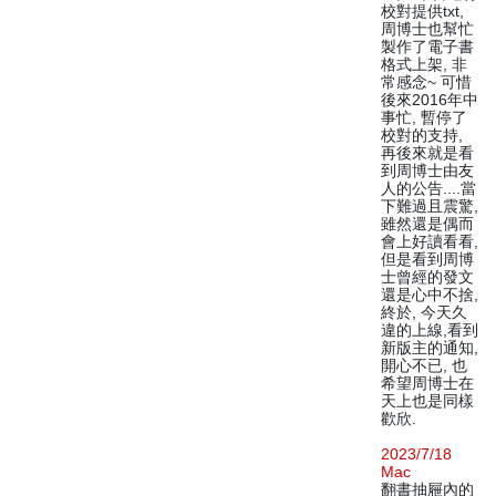
校對提供txt,
周博士也幫忙
製作了電子書
格式上架, 非
常感念~ 可惜
後來2016年中
事忙, 暫停了
校對的支持,
再後來就是看
到周博士由友
人的公告....當
下難過且震驚,
雖然還是偶而
會上好讀看看,
但是看到周博
士曾經的發文
還是心中不捨,
終於, 今天久
違的上線,看到
新版主的通知,
開心不已, 也
希望周博士在
天上也是同樣
歡欣.
2023/7/18
Mac
翻書抽屜內的