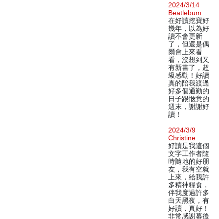
2024/3/14
Beatlebum
在好讀挖寶好
幾年，以為好
讀不會更新
了，但還是偶
爾會上來看
看，沒想到又
有新書了，超
級感動！好讀
真的陪我渡過
好多個通勤的
日子跟愜意的
週末，謝謝好
讀！
2024/3/9
Christine
好讀是我這個
文字工作者隨
時隨地的好朋
友，我有空就
上來，給我許
多精神糧食，
伴我度過許多
白天黑夜，有
好讀，真好！
非常感謝幕後