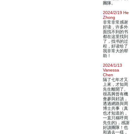
團隊。
2024/2/19 He
Zhong
非常非常感谢
好读，许多外
面找不到的书
都在这里找到
了，找书的过
程，好读给了
我非常大的帮
助！
2024/1/13
Vanessa
Chen
隔了七年才又
上來，才知周
先生離開了。
很高興曾有機
會參與好讀，
透過網路與周
博士共事（真
也才知道的，
一直只稱呼周
先生的)，感謝
好讀團隊！也
和過去一樣，