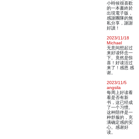
小時候很喜歡
的一本書終於
出現電子版，
感謝團隊的無
私分享，謝謝
好讀！
2023/11/18
Michael
无意间想起过
来好读怀念一
下。竟然是惊
喜！好读活过
来了！感恩 感
谢。
2023/11/5
angsila
每周上好读看
看是否有新
书，这已经成
了一个习惯。
这种陪伴是一
种舒服的，充
满确定感的安
心。感谢好
读。