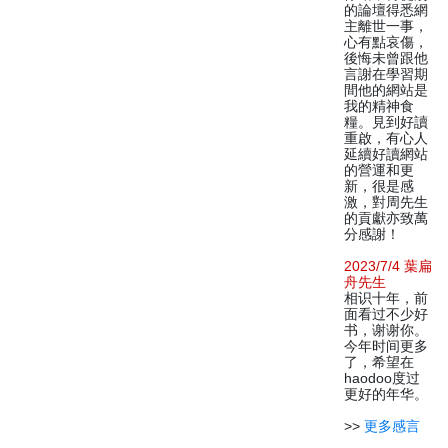
的論壇得悉網
主離世一事，
心有點哀傷，
後悔未曾跟他
言謝在學習期
間他的網站是
我的精神食
糧。見到好讀
重啟，有心人
延續好讀網站
的營運和更
新，很是感
激，對周先生
的貢獻亦致萬
分感謝！
2023/7/4 葉扁
舟先生
相识十年，前
面看过不少好
书，谢谢你。
今年时间更多
了，希望在
haodoo度过
更好的年华。
>>
更多感言