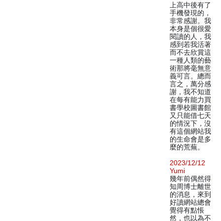
上高中後有了
手機發現的，
非常感謝。我
本身是個很愛
閱讀的人，我
感到若我活著
而不去欣賞這
一種人類的藝
術那將毫無意
義可言。總而
言之，萬分感
謝，我不知道
在每有能力買
書學校圖書館
又只能借七天
的情況下，沒
有這個網站我
的生命會是多
麼的荒蕪。
2023/12/12
Yumi
幾年前偶然得
知周博士離世
的消息，來到
好讀網站總會
覺得有點悵
然，也以為不