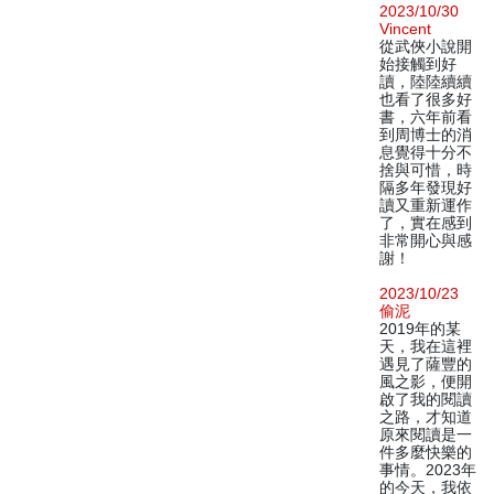
2023/10/30
Vincent
從武俠小說開
始接觸到好
讀，陸陸續續
也看了很多好
書，六年前看
到周博士的消
息覺得十分不
捨與可惜，時
隔多年發現好
讀又重新運作
了，實在感到
非常開心與感
謝！
2023/10/23
偷泥
2019年的某
天，我在這裡
遇見了薩豐的
風之影，便開
啟了我的閱讀
之路，才知道
原來閱讀是一
件多麼快樂的
事情。2023年
的今天，我依