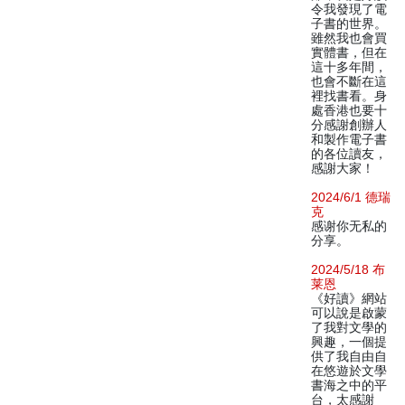
令我發現了電
子書的世界。
雖然我也會買
實體書，但在
這十多年間，
也會不斷在這
裡找書看。身
處香港也要十
分感謝創辦人
和製作電子書
的各位讀友，
感謝大家！
2024/6/1 德瑞
克
感谢你无私的
分享。
2024/5/18 布
莱恩
《好讀》網站
可以說是啟蒙
了我對文學的
興趣，一個提
供了我自由自
在悠遊於文學
書海之中的平
台，太感謝