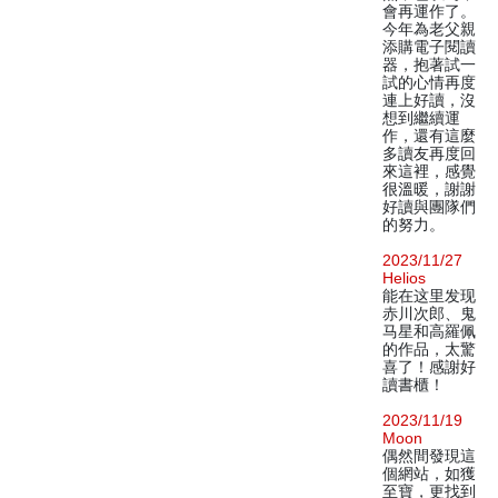
會再運作了。
今年為老父親
添購電子閱讀
器，抱著試一
試的心情再度
連上好讀，沒
想到繼續運
作，還有這麼
多讀友再度回
來這裡，感覺
很溫暖，謝謝
好讀與團隊們
的努力。
2023/11/27
Helios
能在这里发现
赤川次郎、鬼
马星和高羅佩
的作品，太驚
喜了！感謝好
讀書櫃！
2023/11/19
Moon
偶然間發現這
個網站，如獲
至寶，更找到