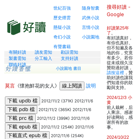
搜尋好讀 -
世紀百強
隨身智囊
Google
歷史煙雲
武俠小說
懸疑小說
言情小說
好讀第25年
了
。
奇幻小說
小說園地
有好讀真好，
有你也真好。
有聲書籍
但不知遍及各
有關好讀
讀友需知
勘誤需知
地的你，究竟
有多少。若你
製書需知
分工輸入
支持好讀
從未或很久沒
聯絡好讀
贊助過好讀，
小說園地 書目
請按這裡
，贊
助好讀也讓我
們知道你的鼓
莫言
《懷抱鮮花的女人》
說明
勵與支持。
2024/12/3 小
2012/11/2 (371K) 2012/11/6
黄
前人栽树，后
2012/11/2 (365K) 2012/11/6
人乘凉。感谢
好读网站，感
2012/11/2 (399K) 2012/11/6
谢所有的故
2012/11/2 (254K) 2012/11/6
事。
2012/11/6 (254K)
2024/10/22