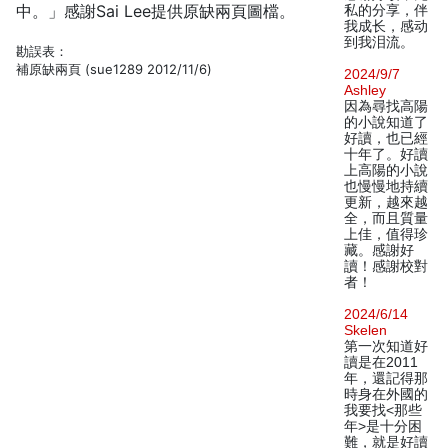
中。」感謝Sai Lee提供原缺兩頁圖檔。
私的分享，伴
我成长，感动
到我泪流。
勘誤表：
補原缺兩頁 (sue1289 2012/11/6)
2024/9/7
Ashley
因為尋找高陽
的小說知道了
好讀，也已經
十年了。好讀
上高陽的小說
也慢慢地持續
更新，越來越
全，而且質量
上佳，值得珍
藏。感謝好
讀！感謝校對
者！
2024/6/14
Skelen
第一次知道好
讀是在2011
年，還記得那
時身在外國的
我要找<那些
年>是十分困
難，就是好讀