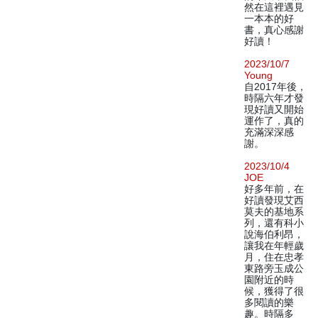
然在這裡遇見
一本本的好
書，真心感謝
好讀！
2023/10/7
Young
自2017年後，
時隔六年才發
現好讀又開始
運作了，真的
充滿深深感
謝。
2023/10/4
JOE
好多年前，在
好讀發現艾西
莫夫的基地系
列，還有科小
說海伯利昂，
讓我在年輕歲
月，住在忠孝
東路旁玉成公
園附近的時
候，獲得了很
多閱讀的樂
趣。時隔多