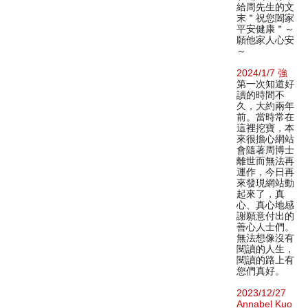
給周先生的文
末＂祝您闔家
平安健康＂～
願他家人心安
～
2024/1/7 強
第一次知道好
讀的時間不
久，大約兩年
前。當時常在
這裡挖寶，本
來很擔心網站
會隨著周博士
離世而無法再
運作，今日再
來發現網站動
起來了，真
心、真心地感
謝願意付出的
善心人士們。
無法想像沒有
閱讀的人生，
閱讀的路上有
您們真好。
2023/12/27
Annabel Kuo