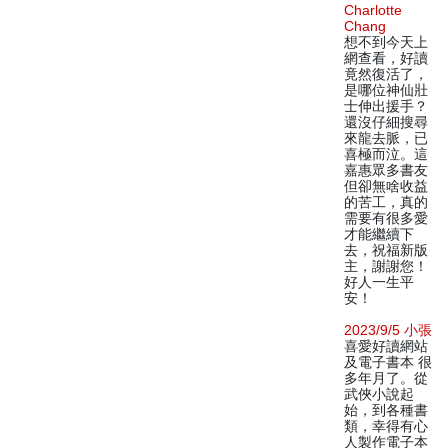
Charlotte
Chang
想不到今天上
網查看，好讀
竟然復活了，
是哪位神仙壯
士伸出援手？
還沒仔細搜尋
來龍去脈，已
喜極而泣。這
嘉惠眾多書友
但卻無啥收益
的苦工，真的
需要有很多愛
才能繼續下
去，祝福新版
主，謝謝您！
好人一生平
安！
2023/9/5 小張
喜愛好讀網站
及電子書本 很
多年月了。從
武俠小說起
始，到各種書
類，幸得有心
人製作電子本