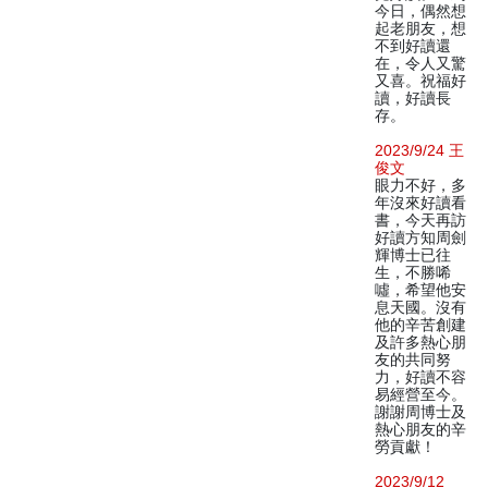
今日，偶然想
起老朋友，想
不到好讀還
在，令人又驚
又喜。祝福好
讀，好讀長
存。
2023/9/24 王
俊文
眼力不好，多
年沒來好讀看
書，今天再訪
好讀方知周劍
輝博士已往
生，不勝唏
噓，希望他安
息天國。沒有
他的辛苦創建
及許多熱心朋
友的共同努
力，好讀不容
易經營至今。
謝謝周博士及
熱心朋友的辛
勞貢獻！
2023/9/12