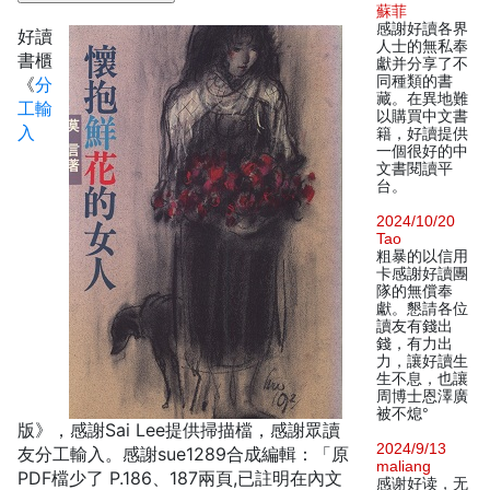
蘇菲
感謝好讀各界
好讀
人士的無私奉
書櫃
獻并分享了不
同種類的書
《
分
藏。在異地難
工輸
以購買中文書
入
籍，好讀提供
一個很好的中
文書閱讀平
台。
2024/10/20
Tao
粗暴的以信用
卡感謝好讀團
隊的無償奉
獻。懇請各位
讀友有錢出
錢，有力出
力，讓好讀生
生不息，也讓
周博士恩澤廣
被不熄°
版》，感謝Sai Lee提供掃描檔，感謝眾讀
2024/9/13
友分工輸入。感謝sue1289合成編輯：「原
maliang
PDF檔少了 P.186、187兩頁,已註明在內文
感谢好读，无