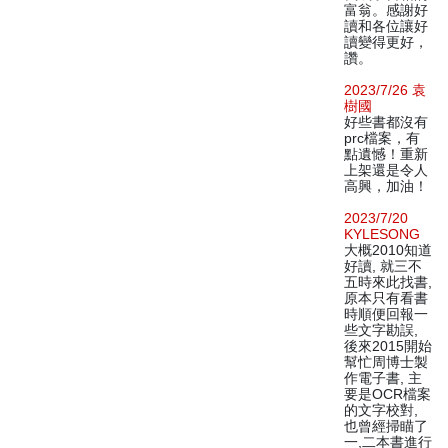
富翁。感謝好
讀和各位讓好
讀變得更好，
讚。
2023/7/26 袁
樹國
好些書都沒有
prc檔案，有
點遺憾！重新
上架還是令人
高興，加油！
2023/7/20
KYLESONG
大概2010知道
好讀, 就三不
五時來此找書,
原本只有看書
時順便回報一
些文字勘誤,
後來2015開始
幫忙周博士製
作電子書, 主
要是OCR檔案
的文字校對,
也曾經掃瞄了
一,二本書進行