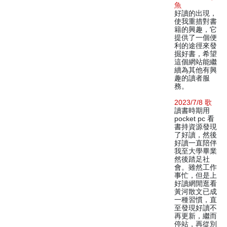
魚
好讀的出現，
使我重措對書
籍的興趣，它
提供了一個便
利的途徑來發
掘好書，希望
這個網站能繼
續為其他有興
趣的讀者服
務。
2023/7/8 歌
讀書時期用
pocket pc 看
書持資源發現
了好讀，然後
好讀一直陪伴
我至大學畢業
然後踏足社
會。雖然工作
事忙，但是上
好讀網閒逛看
黃河散文已成
一種習慣，直
至發現好讀不
再更新，繼而
停站，再從別