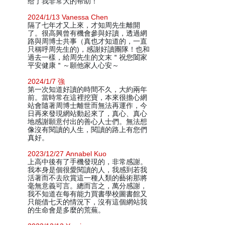
给了我非常大的帮助！
2024/1/13 Vanessa Chen
隔了七年才又上來，才知周先生離開
了。很高興曾有機會參與好讀，透過網
路與周博士共事（真也才知道的，一直
只稱呼周先生的)，感謝好讀團隊！也和
過去一樣，給周先生的文末＂祝您闔家
平安健康＂～願他家人心安～
2024/1/7 強
第一次知道好讀的時間不久，大約兩年
前。當時常在這裡挖寶，本來很擔心網
站會隨著周博士離世而無法再運作，今
日再來發現網站動起來了，真心、真心
地感謝願意付出的善心人士們。無法想
像沒有閱讀的人生，閱讀的路上有您們
真好。
2023/12/27 Annabel Kuo
上高中後有了手機發現的，非常感謝。
我本身是個很愛閱讀的人，我感到若我
活著而不去欣賞這一種人類的藝術那將
毫無意義可言。總而言之，萬分感謝，
我不知道在每有能力買書學校圖書館又
只能借七天的情況下，沒有這個網站我
的生命會是多麼的荒蕪。