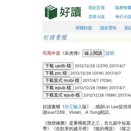
世紀百強
隨身智
言情小說
奇幻小
有關好讀
讀友需知
勘
司馬中原
《呆虎傳》
說明
2012/12/28 (237K) 2017/4/7
2012/12/28 (251K) 2017/4/7
2017/4/7 (703K)
2012/12/28 (168K) 2017/4/7
2012/12/28 (168K) 2017/4
好讀書櫃《
分工輸入
版》，感謝Lin Lee提供
謝sue1289、Vivian、A Yung勘誤。
《挑燈練膽》是秉燭夜譚之三，含九篇中短篇
季》《在飢寒的歲月裡》《狐的傳說》《獾之