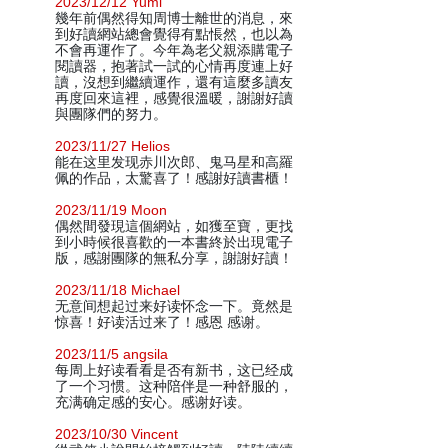
2023/12/12 Yumi
幾年前偶然得知周博士離世的消息，來
到好讀網站總會覺得有點悵然，也以為
不會再運作了。今年為老父親添購電子
閱讀器，抱著試一試的心情再度連上好
讀，沒想到繼續運作，還有這麼多讀友
再度回來這裡，感覺很溫暖，謝謝好讀
與團隊們的努力。
2023/11/27 Helios
能在这里发现赤川次郎、鬼马星和高羅
佩的作品，太驚喜了！感謝好讀書櫃！
2023/11/19 Moon
偶然間發現這個網站，如獲至寶，更找
到小時候很喜歡的一本書終於出現電子
版，感謝團隊的無私分享，謝謝好讀！
2023/11/18 Michael
无意间想起过来好读怀念一下。竟然是
惊喜！好读活过来了！感恩 感谢。
2023/11/5 angsila
每周上好读看看是否有新书，这已经成
了一个习惯。这种陪伴是一种舒服的，
充满确定感的安心。感谢好读。
2023/10/30 Vincent