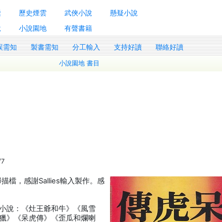
囊
歷史煙雲
武俠小說
懸疑小說
說
小說園地
有聲書籍
誤需知
製書需知
分工輸入
支持好讀
聯絡好讀
小說園地 書目
/7
掃描檔，感謝Sallies輸入製作。感
小說：《灶王爺和牛》《風雪
獵》《呆虎傳》《歪瓜和爛喇