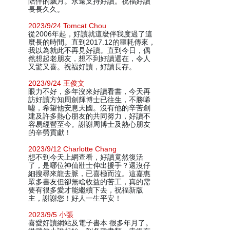
陪伴的歲月。永遠支持好讀。祝福好讀
長長久久。
2023/9/24 Tomcat Chou
從2006年起，好讀就這麼伴我度過了這
麼長的時間。直到2017.12的噩耗傳來，
我以為就此不再見好讀。直到今日，偶
然想起老朋友，想不到好讀還在，令人
又驚又喜。祝福好讀，好讀長存。
2023/9/24 王俊文
眼力不好，多年沒來好讀看書，今天再
訪好讀方知周劍輝博士已往生，不勝唏
噓，希望他安息天國。沒有他的辛苦創
建及許多熱心朋友的共同努力，好讀不
容易經營至今。謝謝周博士及熱心朋友
的辛勞貢獻！
2023/9/12 Charlotte Chang
想不到今天上網查看，好讀竟然復活
了，是哪位神仙壯士伸出援手？還沒仔
細搜尋來龍去脈，已喜極而泣。這嘉惠
眾多書友但卻無啥收益的苦工，真的需
要有很多愛才能繼續下去，祝福新版
主，謝謝您！好人一生平安！
2023/9/5 小張
喜愛好讀網站及電子書本 很多年月了。