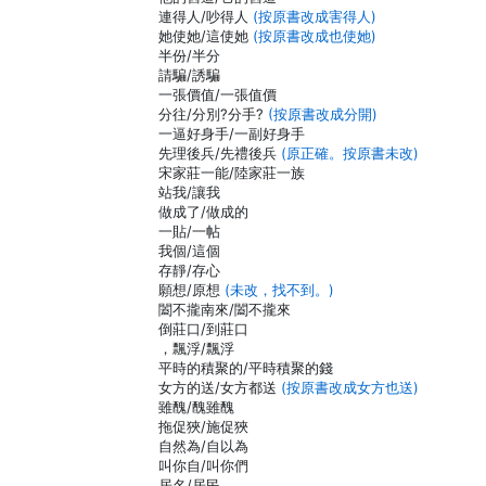
連得人/吵得人
(按原書改成害得人)
她使她/這使她
(按原書改成也使她)
半份/半分
請騙/誘騙
一張價值/一張值價
分往/分別?分手?
(按原書改成分開)
一逼好身手/一副好身手
先理後兵/先禮後兵
(原正確。按原書未改)
宋家莊一能/陸家莊一族
站我/讓我
做成了/做成的
一貼/一帖
我個/這個
存靜/存心
願想/原想
(未改，找不到。)
闔不攏南來/闔不攏來
倒莊口/到莊口
，飄浮/飄浮
平時的積聚的/平時積聚的錢
女方的送/女方都送
(按原書改成女方也送)
雖醜/醜雖醜
拖促狹/施促狹
自然為/自以為
叫你自/叫你們
居名/居民