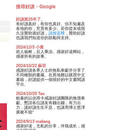
搜尋好讀 - Google
好讀第25年了
。
有好讀真好，有你也真好。但不知遍及
各地的你，究竟有多少。若你從未或很
久沒贊助過好讀，
請按這裡
，贊助好讀
也讓我們知道你的鼓勵與支持。
2024/12/3 小黄
前人栽树，后人乘凉。感谢好读网站，
感谢所有的故事。
2024/10/22 蘇菲
感謝好讀各界人士的無私奉獻并分享了
不同種類的書藏。在異地難以購買中文
書籍，好讀提供一個很好的中文書閱讀
平台。
2024/10/20 Tao
粗暴的以信用卡感謝好讀團隊的無償奉
獻。懇請各位讀友有錢出錢，有力出
力，讓好讀生生不息，也讓周博士恩澤
廣被不熄°
2024/9/13 maliang
感谢好读，无私的分享，伴我成长，感