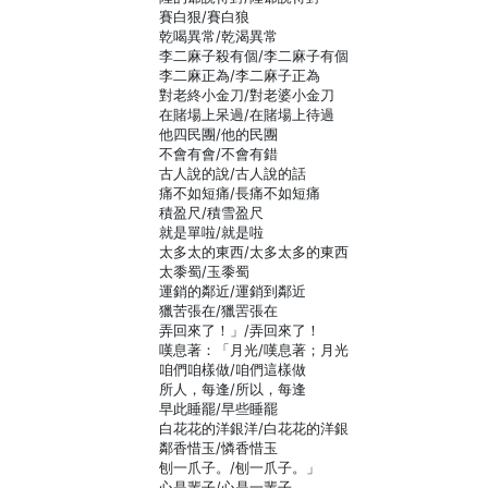
賽白狠/賽白狼
乾喝異常/乾渴異常
李二麻子殺有個/李二麻子有個
李二麻正為/李二麻子正為
對老終小金刀/對老婆小金刀
在賭場上呆過/在賭場上待過
他四民團/他的民團
不會有會/不會有錯
古人說的說/古人說的話
痛不如短痛/長痛不如短痛
積盈尺/積雪盈尺
就是單啦/就是啦
太多太的東西/太多太多的東西
太黍蜀/玉黍蜀
運銷的鄰近/運銷到鄰近
獵苦張在/獵罟張在
弄回來了！」/弄回來了！
嘆息著：「月光/嘆息著；月光
咱們咱樣做/咱們這樣做
所人，每逢/所以，每逢
早此睡罷/早些睡罷
白花花的洋銀洋/白花花的洋銀
鄰香惜玉/憐香惜玉
刨一爪子。/刨一爪子。」
心是輩子/心是一輩子