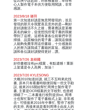
從武俠小說起始，到各種書類，幸得有
心人製作電子本供方便取用閱讀，非常
感謝。
2023/8/18 璐羽
第一次知道好讀是無意間發現的，並且
發現的那天令我驚喜且意外的是—剛好
是好讀復活不久之後，覺著應該是某種
莫名的緣分，促使想找些電子書的我被
帶到了這裡。這裡有著各位前輩們辛苦
掃描、品質極佳的電子書，讓我這個後
人能夠免費享用這些書籍，十分感激前
人的努力讓我成了書籍的富翁。感謝好
讀和各位讓好讀變得更好，讚。
2023/7/26 袁樹國
好些書都沒有prc檔案，有點遺憾！重新
上架還是令人高興，加油！
2023/7/20 KYLESONG
大概2010知道好讀, 就三不五時來此找
書, 原本只有看書時順便回報一些文字勘
誤, 後來2015開始幫忙周博士製作電子
書, 主要是OCR檔案的文字校對, 也曾經
掃瞄了一,二本書進行校對提供txt, 周博
士也幫忙製作了電子書格式上架, 非常感
念~ 可惜後來2016年中事忙, 暫停了校對
的支持, 再後來就是看到周博士由友人的