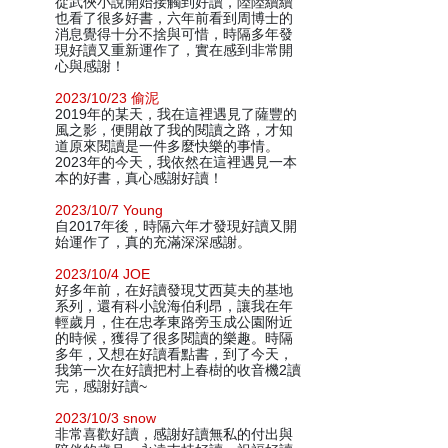
從武俠小說開始接觸到好讀，陸陸續續
也看了很多好書，六年前看到周博士的
消息覺得十分不捨與可惜，時隔多年發
現好讀又重新運作了，實在感到非常開
心與感謝！
2023/10/23 偷泥
2019年的某天，我在這裡遇見了薩豐的
風之影，便開啟了我的閱讀之路，才知
道原來閱讀是一件多麼快樂的事情。
2023年的今天，我依然在這裡遇見一本
本的好書，真心感謝好讀！
2023/10/7 Young
自2017年後，時隔六年才發現好讀又開
始運作了，真的充滿深深感謝。
2023/10/4 JOE
好多年前，在好讀發現艾西莫夫的基地
系列，還有科小說海伯利昂，讓我在年
輕歲月，住在忠孝東路旁玉成公園附近
的時候，獲得了很多閱讀的樂趣。時隔
多年，又想在好讀看點書，到了今天，
我第一次在好讀把村上春樹的收音機2讀
完，感謝好讀~
2023/10/3 snow
非常喜歡好讀，感謝好讀無私的付出與