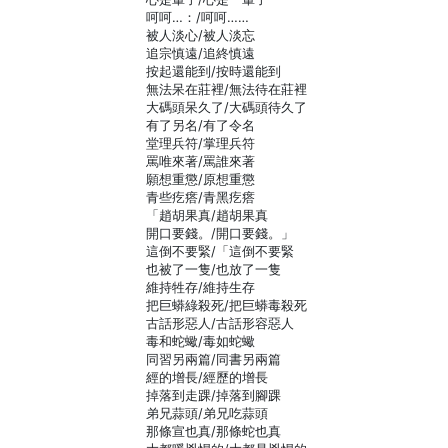
呵呵…：/呵呵……
被人淡心/被人淡忘
追宗慎遠/追終慎遠
按起還能到/按時還能到
無法呆在莊裡/無法待在莊裡
大碼頭呆久了/大碼頭待久了
有了另名/有了令名
堂理兵符/掌理兵符
罵唯來著/罵誰來著
願想重懲/原想重懲
青些疙瘩/青黑疙瘩
「趙胡果真/趙胡果真
開口要錢。/開口要錢。」
這倒不要緊/「這倒不要緊
也被了一隻/也放了一隻
維持牲存/維持生存
把巨蟒綠殺死/把巨蟒毒殺死
古話形惡人/古話形容惡人
毒和蛇蠍/毒如蛇蠍
同習另兩篇/同書另兩篇
經的增長/經歷的增長
掉落到走踝/掉落到腳踝
弟兄蒜頭/弟兄吃蒜頭
那條宣也真/那條蛇也真