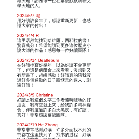
藏天地！謝謝每一位在幕後默默耕耘文
學天地的人。
2024/5/7 呢
用好讀許多年了，感謝重新更新，也感
謝大家的付出！
2024/4/4 R
這里居然能找到哈維爾．西耶拉的書！
驚喜萬分！希望能讀到更多這位歷史小
說大師的作品！感恩每一位好讀團隊！
2024/3/14 Beatlebum
在好讀挖寶好幾年，以為好讀不會更新
了，但還是偶爾會上來看看，沒想到又
有新書了，超級感動！好讀真的陪我渡
過好多個通勤的日子跟愜意的週末，謝
謝好讀！
2024/3/9 Christine
好讀是我這個文字工作者隨時隨地的好
朋友，我有空就上來，給我許多精神糧
食，伴我度過許多白天黑夜，有好讀，
真好！非常感謝幕後團隊。
2024/2/19 He Zhong
非常非常感谢好读，许多外面找不到的
书都在这里找到了，找书的过程，好读