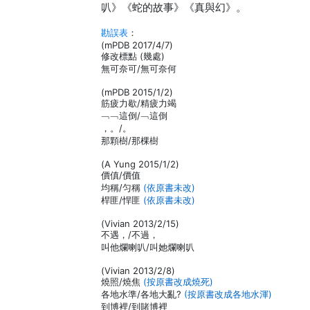
叭》《蛇的故事》《真與幻》。
勘誤表
：
(mPDB 2017/4/7)
修改標點 (幾處)
無可奈可/無可奈何
(mPDB 2015/1/2)
筋疲力歇/精疲力竭
﹁﹁這倒/﹁這倒
，。/。
那顆樹/那棵樹
(A Yung 2015/1/2)
價傎/價值
均稱/匀稱
(依原書未改)
桿匪/悍匪
(依原書未改)
(Vivian 2013/2/15)
不遇，/不過，
叫他爛喇叭/叫她爛喇叭
(Vivian 2013/2/8)
燒照/燒焦
(按原書改成燒死)
各地水準/各地大亂?
(按原書改成各地水渾)
到博裡/到賭博裡