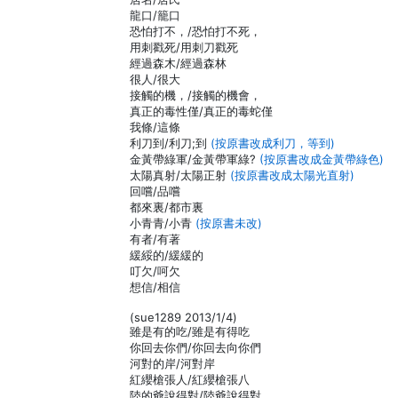
龍口/籠口
恐怕打不，/恐怕打不死，
用刺戳死/用刺刀戳死
經過森木/經過森林
很人/很大
接觸的機，/接觸的機會，
真正的毒性僅/真正的毒蛇僅
我條/這條
利刀到/利刀;到
(按原書改成利刀，等到)
金黃帶綠軍/金黃帶軍綠?
(按原書改成金黃帶綠色)
太陽真射/太陽正射
(按原書改成太陽光直射)
回嚐/品嚐
都來裏/都市裏
小青青/小青
(按原書未改)
有者/有著
緩綏的/緩緩的
叮欠/呵欠
想信/相信
(sue1289 2013/1/4)
雖是有的吃/雖是有得吃
你回去你們/你回去向你們
河對的岸/河對岸
紅纓槍張人/紅纓槍張八
陸的爺說得對/陸爺說得對