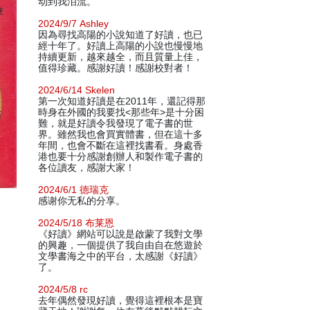
动到我泪流。
2024/9/7 Ashley
因為尋找高陽的小說知道了好讀，也已
經十年了。好讀上高陽的小說也慢慢地
持續更新，越來越全，而且質量上佳，
值得珍藏。感謝好讀！感謝校對者！
2024/6/14 Skelen
第一次知道好讀是在2011年，還記得那
時身在外國的我要找<那些年>是十分困
難，就是好讀令我發現了電子書的世
界。雖然我也會買實體書，但在這十多
年間，也會不斷在這裡找書看。身處香
港也要十分感謝創辦人和製作電子書的
各位讀友，感謝大家！
2024/6/1 德瑞克
感谢你无私的分享。
2024/5/18 布莱恩
《好讀》網站可以說是啟蒙了我對文學
的興趣，一個提供了我自由自在悠遊於
文學書海之中的平台，太感謝《好讀》
了。
2024/5/8 rc
去年偶然發現好讀，覺得這裡根本是寶