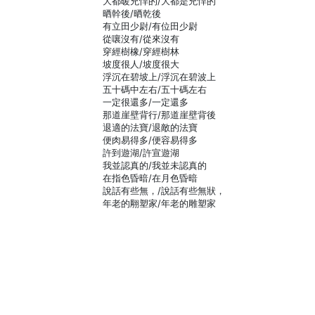
大都暖兇悍的/大都是兇悍的
晒幹後/晒乾後
有立田少尉/有位田少尉
從嚷沒有/從來沒有
穿經樹橡/穿經樹林
坡度很人/坡度很大
浮沉在碧坡上/浮沉在碧波上
五十碼中左右/五十碼左右
一定很還多/一定還多
那道崖壁背行/那道崖壁背後
退適的法寶/退敵的法寶
便肉易得多/便容易得多
許到遊湖/許宣遊湖
我並認真的/我並未認真的
在指色昏暗/在月色昏暗
說話有些無，/說話有些無狀，
年老的翢塑家/年老的雕塑家