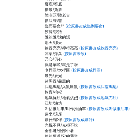
饔底/甕底
撕破/撕票
陸老頭/陸老古
影汱/影響
臨而要命/?
(按原書改成臨到要命)
狡替/狡獪
說的說/說的話
那天/哪天
拎得亮亮/擰得亮亮
(按原書改成捻得亮亮)
萍栗/萍葉
(按原書未改)
乃心/仍心
就是單啦/就是了啦
巾桿匪/大桿匪
(按原書改成桿匪)
晨光/辰光
赭黑得/赭黑的
兵亂馬亂/兵亂匪亂
(按原書改成兵荒馬亂)
枸齊/枸杞
地氣抗烈/地氣炕烈
(按原書改成地氣亢烈)
江坊/油坊
叫估推油車/叫作推油車
(按原書改成叫做推油車)
這坐/這座
夥什/夥伴
(按原書改成夥計)
光棍不見/光棍不吃
全部暑/全部中暑
他的舊道/它的舊道