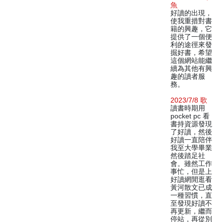
魚
好讀的出現，
使我重措對書
籍的興趣，它
提供了一個便
利的途徑來發
掘好書，希望
這個網站能繼
續為其他有興
趣的讀者服
務。
2023/7/8 歌
讀書時期用
pocket pc 看
書持資源發現
了好讀，然後
好讀一直陪伴
我至大學畢業
然後踏足社
會。雖然工作
事忙，但是上
好讀網閒逛看
黃河散文已成
一種習慣，直
至發現好讀不
再更新，繼而
停站，再從別