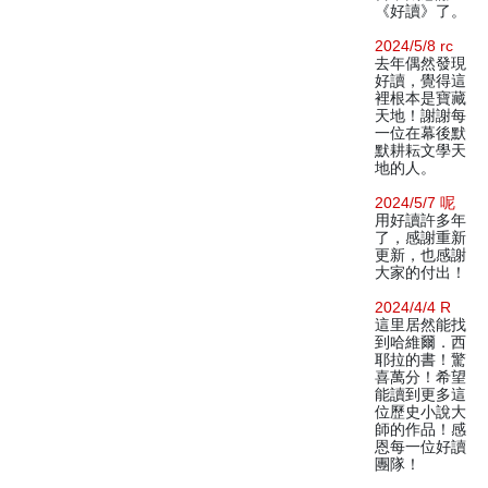
《好讀》了。
2024/5/8 rc
去年偶然發現
好讀，覺得這
裡根本是寶藏
天地！謝謝每
一位在幕後默
默耕耘文學天
地的人。
2024/5/7 呢
用好讀許多年
了，感謝重新
更新，也感謝
大家的付出！
2024/4/4 R
這里居然能找
到哈維爾．西
耶拉的書！驚
喜萬分！希望
能讀到更多這
位歷史小說大
師的作品！感
恩每一位好讀
團隊！