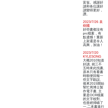
富翁。感謝好
讀和各位讓好
讀變得更好，
讚。
2023/7/26 袁
樹國
好些書都沒有
prc檔案，有
點遺憾！重新
上架還是令人
高興，加油！
2023/7/20
KYLESONG
大概2010知道
好讀, 就三不
五時來此找書,
原本只有看書
時順便回報一
些文字勘誤,
後來2015開始
幫忙周博士製
作電子書, 主
要是OCR檔案
的文字校對,
也曾經掃瞄了
一,二本書進行