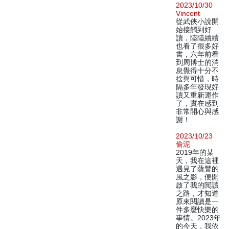
2023/10/30
Vincent
從武俠小說開
始接觸到好
讀，陸陸續續
也看了很多好
書，六年前看
到周博士的消
息覺得十分不
捨與可惜，時
隔多年發現好
讀又重新運作
了，實在感到
非常開心與感
謝！
2023/10/23
偷泥
2019年的某
天，我在這裡
遇見了薩豐的
風之影，便開
啟了我的閱讀
之路，才知道
原來閱讀是一
件多麼快樂的
事情。2023年
的今天，我依