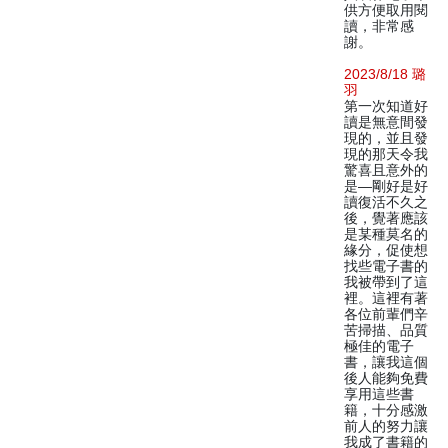
供方便取用閱
讀，非常感
謝。
2023/8/18 璐
羽
第一次知道好
讀是無意間發
現的，並且發
現的那天令我
驚喜且意外的
是—剛好是好
讀復活不久之
後，覺著應該
是某種莫名的
緣分，促使想
找些電子書的
我被帶到了這
裡。這裡有著
各位前輩們辛
苦掃描、品質
極佳的電子
書，讓我這個
後人能夠免費
享用這些書
籍，十分感激
前人的努力讓
我成了書籍的