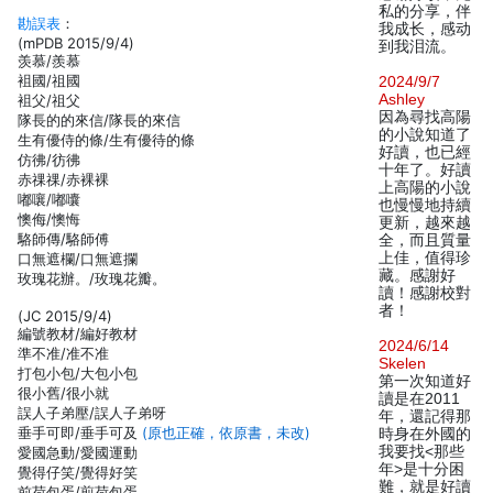
私的分享，伴
勘誤表
：
我成长，感动
(mPDB 2015/9/4)
到我泪流。
羡慕/羨慕
袓國/祖國
2024/9/7
Ashley
袓父/祖父
因為尋找高陽
隊長的的來信/隊長的來信
的小說知道了
生有優侍的條/生有優待的條
好讀，也已經
仿彿/彷彿
十年了。好讀
赤祼祼/赤裸裸
上高陽的小說
嘟嚷/嘟囔
也慢慢地持續
懊侮/懊悔
更新，越來越
駱師傳/駱師傅
全，而且質量
上佳，值得珍
口無遮欄/口無遮攔
藏。感謝好
玫瑰花辦。/玫瑰花瓣。
讀！感謝校對
者！
(JC 2015/9/4)
編號教材/編好教材
2024/6/14
準不准/准不准
Skelen
打包小包/大包小包
第一次知道好
很小舊/很小就
讀是在2011
誤人子弟壓/誤人子弟呀
年，還記得那
垂手可即/垂手可及
(原也正確，依原書，未改)
時身在外國的
我要找<那些
愛國急動/愛國運動
年>是十分困
覺得仔笑/覺得好笑
難，就是好讀
前荷包蛋/煎荷包蛋