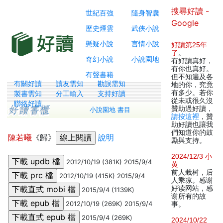
搜尋好讀 -
世紀百強
隨身智囊
Google
歷史煙雲
武俠小說
懸疑小說
言情小說
好讀第25年
了
。
奇幻小說
小說園地
有好讀真好，
有你也真好。
有聲書籍
但不知遍及各
有關好讀
讀友需知
勘誤需知
地的你，究竟
有多少。若你
製書需知
分工輸入
支持好讀
從未或很久沒
聯絡好讀
贊助過好讀，
小說園地 書目
請按這裡
，贊
助好讀也讓我
們知道你的鼓
陳若曦
《歸》
說明
勵與支持。
2024/12/3 小
2012/10/19 (381K) 2015/9/4
黄
前人栽树，后
2012/10/19 (415K) 2015/9/4
人乘凉。感谢
好读网站，感
2015/9/4 (1139K)
谢所有的故
2012/10/19 (269K) 2015/9/4
事。
2015/9/4 (269K)
2024/10/22