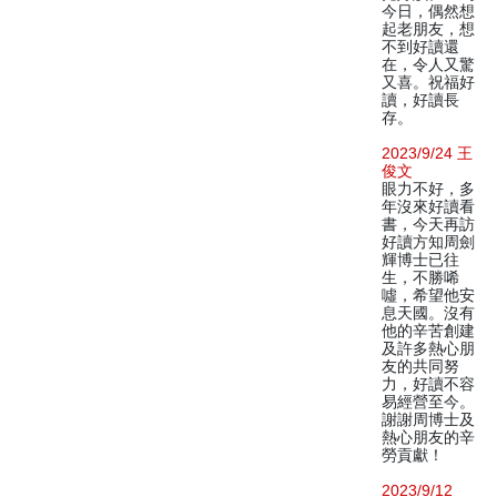
今日，偶然想
起老朋友，想
不到好讀還
在，令人又驚
又喜。祝福好
讀，好讀長
存。
2023/9/24 王
俊文
眼力不好，多
年沒來好讀看
書，今天再訪
好讀方知周劍
輝博士已往
生，不勝唏
噓，希望他安
息天國。沒有
他的辛苦創建
及許多熱心朋
友的共同努
力，好讀不容
易經營至今。
謝謝周博士及
熱心朋友的辛
勞貢獻！
2023/9/12