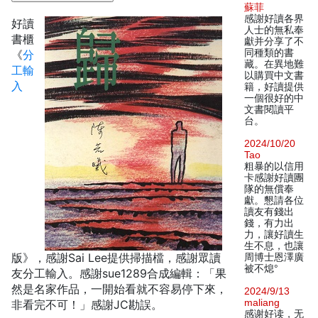
蘇菲
感謝好讀各界
好讀
人士的無私奉
書櫃
獻并分享了不
同種類的書
《
分
藏。在異地難
工輸
以購買中文書
入
籍，好讀提供
一個很好的中
文書閱讀平
台。
2024/10/20
Tao
粗暴的以信用
卡感謝好讀團
隊的無償奉
獻。懇請各位
讀友有錢出
錢，有力出
力，讓好讀生
生不息，也讓
版》，感謝Sai Lee提供掃描檔，感謝眾讀
周博士恩澤廣
被不熄°
友分工輸入。感謝sue1289合成編輯：「果
然是名家作品，一開始看就不容易停下來，
2024/9/13
maliang
非看完不可！」感謝JC勘誤。
感谢好读，无