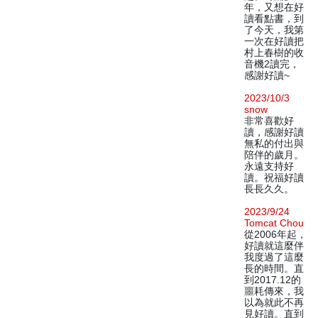
年，又想在好
讀看點書，到
了今天，我第
一次在好讀把
村上春樹的收
音機2讀完，
感謝好讀~
2023/10/3
snow
非常喜歡好
讀，感謝好讀
無私的付出與
陪伴的歲月。
永遠支持好
讀。祝福好讀
長長久久。
2023/9/24
Tomcat Chou
從2006年起，
好讀就這麼伴
我度過了這麼
長的時間。直
到2017.12的
噩耗傳來，我
以為就此不再
見好讀。直到