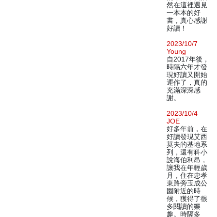
然在這裡遇見
一本本的好
書，真心感謝
好讀！
2023/10/7
Young
自2017年後，
時隔六年才發
現好讀又開始
運作了，真的
充滿深深感
謝。
2023/10/4
JOE
好多年前，在
好讀發現艾西
莫夫的基地系
列，還有科小
說海伯利昂，
讓我在年輕歲
月，住在忠孝
東路旁玉成公
園附近的時
候，獲得了很
多閱讀的樂
趣。時隔多