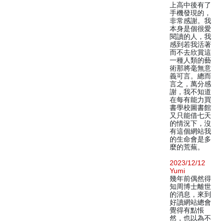
上高中後有了
手機發現的，
非常感謝。我
本身是個很愛
閱讀的人，我
感到若我活著
而不去欣賞這
一種人類的藝
術那將毫無意
義可言。總而
言之，萬分感
謝，我不知道
在每有能力買
書學校圖書館
又只能借七天
的情況下，沒
有這個網站我
的生命會是多
麼的荒蕪。
2023/12/12
Yumi
幾年前偶然得
知周博士離世
的消息，來到
好讀網站總會
覺得有點悵
然，也以為不