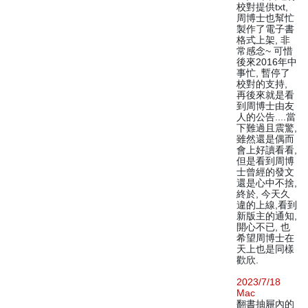
校對提供txt,
周博士也幫忙
製作了電子書
格式上架, 非
常感念~ 可惜
後來2016年中
事忙, 暫停了
校對的支持,
再後來就是看
到周博士由友
人的公告....當
下難過且震驚,
雖然還是偶而
會上好讀看看,
但是看到周博
士曾經的發文
還是心中不捨,
終於, 今天久
違的上線,看到
新版主的通知,
開心不已, 也
希望周博士在
天上也是同樣
歡欣.
2023/7/18
Mac
翻書抽屜內的