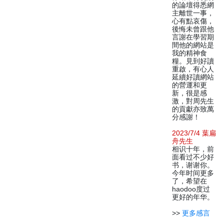
的論壇得悉網
主離世一事，
心有點哀傷，
後悔未曾跟他
言謝在學習期
間他的網站是
我的精神食
糧。見到好讀
重啟，有心人
延續好讀網站
的營運和更
新，很是感
激，對周先生
的貢獻亦致萬
分感謝！
2023/7/4 葉扁
舟先生
相识十年，前
面看过不少好
书，谢谢你。
今年时间更多
了，希望在
haodoo度过
更好的年华。
>>
更多感言