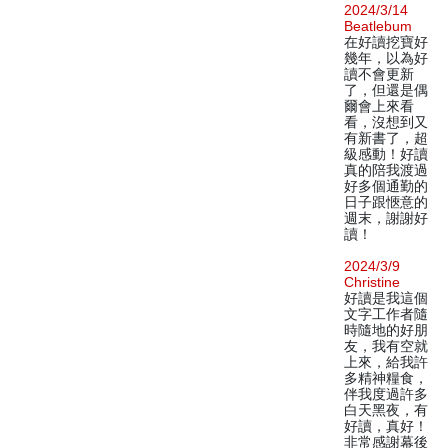
2024/3/14
Beatlebum
在好讀挖寶好
幾年，以為好
讀不會更新
了，但還是偶
爾會上來看
看，沒想到又
有新書了，超
級感動！好讀
真的陪我渡過
好多個通勤的
日子跟愜意的
週末，謝謝好
讀！
2024/3/9
Christine
好讀是我這個
文字工作者隨
時隨地的好朋
友，我有空就
上來，給我許
多精神糧食，
伴我度過許多
白天黑夜，有
好讀，真好！
非常感謝幕後