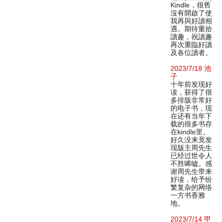
Kindle，很舊
沒有開啟了使
我再與好讀相
遇。期待重拾
讀趣，祝讀趣
再次重臨好讀
及各位讀者。
2023/7/18 池
子
十年前发现好
读，获得了很
多排版非常好
的电子书，现
在还有当年下
载的很多书存
在kindle里。
好久没来竟发
现版主周先生
已经过世令人
不胜唏嘘。感
谢周先生带来
好读，给予纷
繁复杂的网络
一方书香雅
地。
2023/7/14 甲