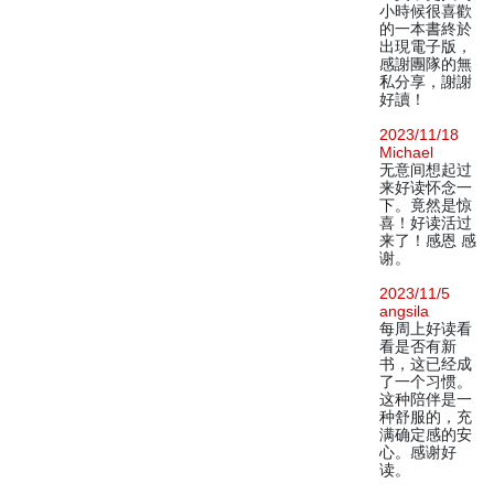
小時候很喜歡
的一本書終於
出現電子版，
感謝團隊的無
私分享，謝謝
好讀！
2023/11/18
Michael
无意间想起过
来好读怀念一
下。竟然是惊
喜！好读活过
来了！感恩 感
谢。
2023/11/5
angsila
每周上好读看
看是否有新
书，这已经成
了一个习惯。
这种陪伴是一
种舒服的，充
满确定感的安
心。感谢好
读。