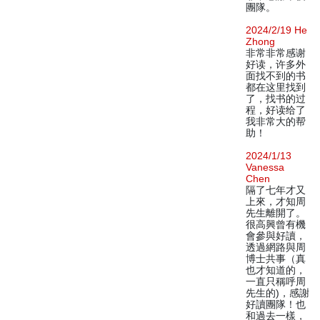
團隊。
2024/2/19 He
Zhong
非常非常感谢
好读，许多外
面找不到的书
都在这里找到
了，找书的过
程，好读给了
我非常大的帮
助！
2024/1/13
Vanessa
Chen
隔了七年才又
上來，才知周
先生離開了。
很高興曾有機
會參與好讀，
透過網路與周
博士共事（真
也才知道的，
一直只稱呼周
先生的)，感謝
好讀團隊！也
和過去一樣，