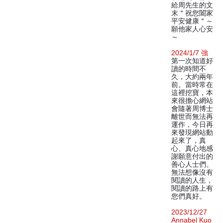
給周先生的文
末＂祝您闔家
平安健康＂～
願他家人心安
～
2024/1/7 強
第一次知道好
讀的時間不
久，大約兩年
前。當時常在
這裡挖寶，本
來很擔心網站
會隨著周博士
離世而無法再
運作，今日再
來發現網站動
起來了，真
心、真心地感
謝願意付出的
善心人士們。
無法想像沒有
閱讀的人生，
閱讀的路上有
您們真好。
2023/12/27
Annabel Kuo