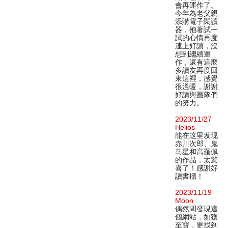
會再運作了。
今年為老父親
添購電子閱讀
器，抱著試一
試的心情再度
連上好讀，沒
想到繼續運
作，還有這麼
多讀友再度回
來這裡，感覺
很溫暖，謝謝
好讀與團隊們
的努力。
2023/11/27
Helios
能在这里发现
赤川次郎、鬼
马星和高羅佩
的作品，太驚
喜了！感謝好
讀書櫃！
2023/11/19
Moon
偶然間發現這
個網站，如獲
至寶，更找到