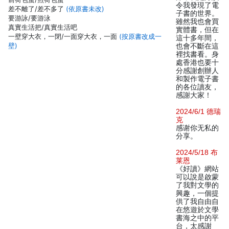
令我發現了電
差不離了/差不多了
(依原書未改)
子書的世界。
要游詠/要游泳
雖然我也會買
真實生活把/真實生活吧
實體書，但在
一壁穿大衣，一閉/一面穿大衣，一面
(按原書改成一
這十多年間，
壁)
也會不斷在這
裡找書看。身
處香港也要十
分感謝創辦人
和製作電子書
的各位讀友，
感謝大家！
2024/6/1 德瑞
克
感谢你无私的
分享。
2024/5/18 布
莱恩
《好讀》網站
可以說是啟蒙
了我對文學的
興趣，一個提
供了我自由自
在悠遊於文學
書海之中的平
台，太感謝