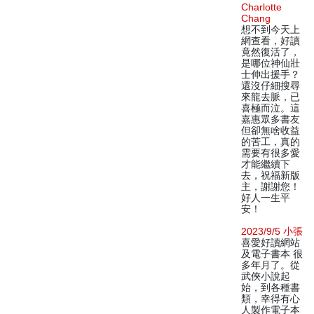
Charlotte
Chang
想不到今天上
網查看，好讀
竟然復活了，
是哪位神仙壯
士伸出援手？
還沒仔細搜尋
來龍去脈，已
喜極而泣。這
嘉惠眾多書友
但卻無啥收益
的苦工，真的
需要有很多愛
才能繼續下
去，祝福新版
主，謝謝您！
好人一生平
安！
2023/9/5 小張
喜愛好讀網站
及電子書本 很
多年月了。從
武俠小說起
始，到各種書
類，幸得有心
人製作電子本