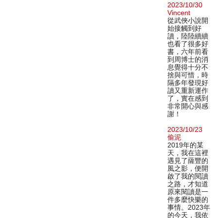
2023/10/30
Vincent
從武俠小說開
始接觸到好
讀，陸陸續續
也看了很多好
書，六年前看
到周博士的消
息覺得十分不
捨與可惜，時
隔多年發現好
讀又重新運作
了，實在感到
非常開心與感
謝！
2023/10/23
偷泥
2019年的某
天，我在這裡
遇見了薩豐的
風之影，便開
啟了我的閱讀
之路，才知道
原來閱讀是一
件多麼快樂的
事情。2023年
的今天，我依