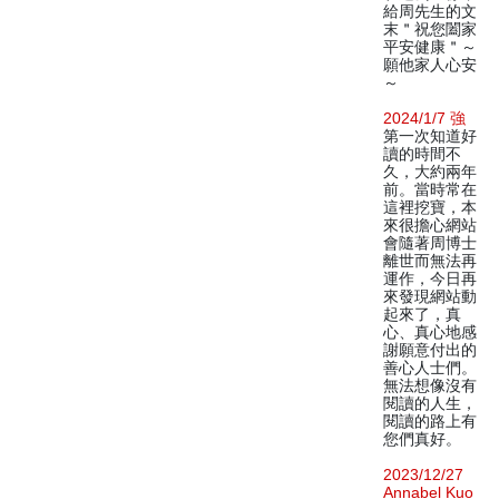
給周先生的文
末＂祝您闔家
平安健康＂～
願他家人心安
～
2024/1/7 強
第一次知道好
讀的時間不
久，大約兩年
前。當時常在
這裡挖寶，本
來很擔心網站
會隨著周博士
離世而無法再
運作，今日再
來發現網站動
起來了，真
心、真心地感
謝願意付出的
善心人士們。
無法想像沒有
閱讀的人生，
閱讀的路上有
您們真好。
2023/12/27
Annabel Kuo