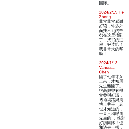
團隊。
2024/2/19 He
Zhong
非常非常感谢
好读，许多外
面找不到的书
都在这里找到
了，找书的过
程，好读给了
我非常大的帮
助！
2024/1/13
Vanessa
Chen
隔了七年才又
上來，才知周
先生離開了。
很高興曾有機
會參與好讀，
透過網路與周
博士共事（真
也才知道的，
一直只稱呼周
先生的)，感謝
好讀團隊！也
和過去一樣，