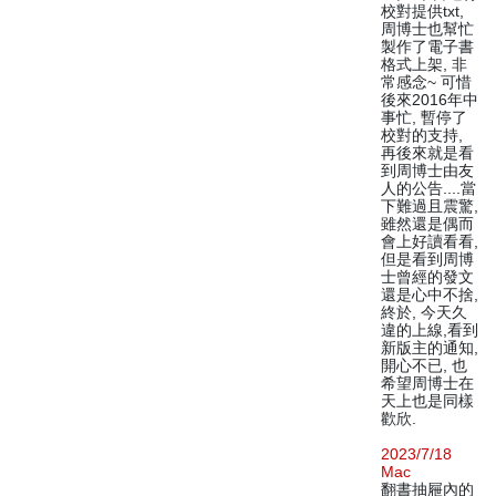
校對提供txt,
周博士也幫忙
製作了電子書
格式上架, 非
常感念~ 可惜
後來2016年中
事忙, 暫停了
校對的支持,
再後來就是看
到周博士由友
人的公告....當
下難過且震驚,
雖然還是偶而
會上好讀看看,
但是看到周博
士曾經的發文
還是心中不捨,
終於, 今天久
違的上線,看到
新版主的通知,
開心不已, 也
希望周博士在
天上也是同樣
歡欣.
2023/7/18
Mac
翻書抽屜內的