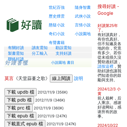
搜尋好讀 -
世紀百強
隨身智囊
Google
歷史煙雲
武俠小說
懸疑小說
言情小說
好讀第25年
了
。
奇幻小說
小說園地
有好讀真好，
有你也真好。
有聲書籍
但不知遍及各
有關好讀
讀友需知
勘誤需知
地的你，究竟
有多少。若你
製書需知
分工輸入
支持好讀
從未或很久沒
聯絡好讀
贊助過好讀，
小說園地 書目
請按這裡
，贊
助好讀也讓我
們知道你的鼓
莫言
《天堂蒜薹之歌》
說明
勵與支持。
2024/12/3 小
2012/11/9 (356K)
黄
前人栽树，后
2012/11/9 (346K)
人乘凉。感谢
好读网站，感
2012/11/9 (360K)
谢所有的故
2012/11/9 (247K)
事。
2012/11/9 (247K)
2024/10/22