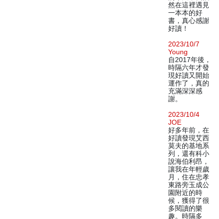
然在這裡遇見
一本本的好
書，真心感謝
好讀！
2023/10/7
Young
自2017年後，
時隔六年才發
現好讀又開始
運作了，真的
充滿深深感
謝。
2023/10/4
JOE
好多年前，在
好讀發現艾西
莫夫的基地系
列，還有科小
說海伯利昂，
讓我在年輕歲
月，住在忠孝
東路旁玉成公
園附近的時
候，獲得了很
多閱讀的樂
趣。時隔多