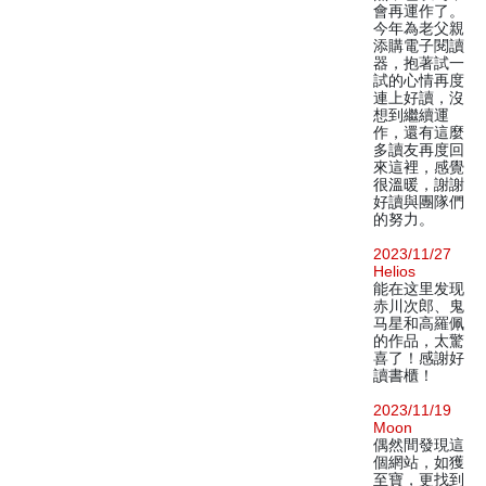
會再運作了。
今年為老父親
添購電子閱讀
器，抱著試一
試的心情再度
連上好讀，沒
想到繼續運
作，還有這麼
多讀友再度回
來這裡，感覺
很溫暖，謝謝
好讀與團隊們
的努力。
2023/11/27
Helios
能在这里发现
赤川次郎、鬼
马星和高羅佩
的作品，太驚
喜了！感謝好
讀書櫃！
2023/11/19
Moon
偶然間發現這
個網站，如獲
至寶，更找到