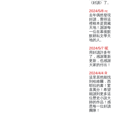
《好讀》了。
2024/5/8 rc
去年偶然發現
好讀，覺得這
裡根本是寶藏
天地！謝謝每
一位在幕後默
默耕耘文學天
地的人。
2024/5/7 呢
用好讀許多年
了，感謝重新
更新，也感謝
大家的付出！
2024/4/4 R
這里居然能找
到哈維爾．西
耶拉的書！驚
喜萬分！希望
能讀到更多這
位歷史小說大
師的作品！感
恩每一位好讀
團隊！