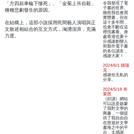
「方四叔車輪下慘死」、「金菊上吊自殺」
令我發現了電
子書的世界。
種種悲劇發生的原因。
雖然我也會買
實體書，但在
在結構上，這部小說採用民間藝人演唱與正
這十多年間，
也會不斷在這
文敘述相結合的互文方式，洶湧澎湃，充滿
裡找書看。身
力度。
處香港也要十
分感謝創辦人
和製作電子書
的各位讀友，
感謝大家！
2024/6/1 德瑞
克
感谢你无私的
分享。
2024/5/18 布
莱恩
《好讀》網站
可以說是啟蒙
了我對文學的
興趣，一個提
供了我自由自
在悠遊於文學
書海之中的平
台，太感謝