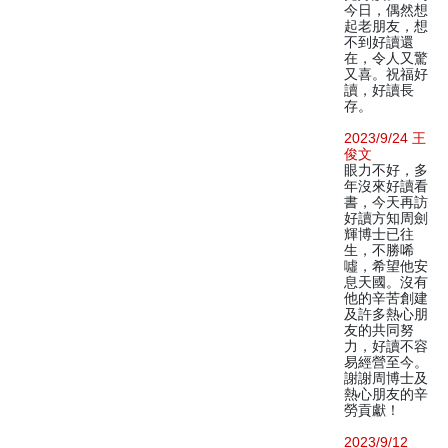
今日，偶然想
起老朋友，想
不到好讀還
在，令人又驚
又喜。祝福好
讀，好讀長
存。
2023/9/24 王
俊文
眼力不好，多
年沒來好讀看
書，今天再訪
好讀方知周劍
輝博士已往
生，不勝唏
噓，希望他安
息天國。沒有
他的辛苦創建
及許多熱心朋
友的共同努
力，好讀不容
易經營至今。
謝謝周博士及
熱心朋友的辛
勞貢獻！
2023/9/12