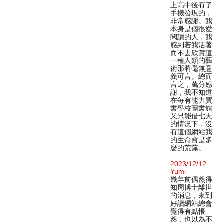
上高中後有了
手機發現的，
非常感謝。我
本身是個很愛
閱讀的人，我
感到若我活著
而不去欣賞這
一種人類的藝
術那將毫無意
義可言。總而
言之，萬分感
謝，我不知道
在每有能力買
書學校圖書館
又只能借七天
的情況下，沒
有這個網站我
的生命會是多
麼的荒蕪。
2023/12/12
Yumi
幾年前偶然得
知周博士離世
的消息，來到
好讀網站總會
覺得有點悵
然，也以為不