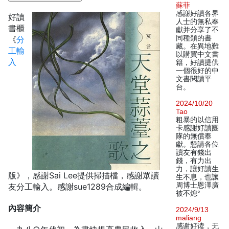
蘇菲
感謝好讀各界
好讀
人士的無私奉
書櫃
獻并分享了不
同種類的書
《
分
藏。在異地難
工輸
以購買中文書
入
籍，好讀提供
一個很好的中
文書閱讀平
台。
2024/10/20
Tao
粗暴的以信用
卡感謝好讀團
隊的無償奉
獻。懇請各位
讀友有錢出
錢，有力出
力，讓好讀生
版》，感謝Sai Lee提供掃描檔，感謝眾讀
生不息，也讓
周博士恩澤廣
友分工輸入。感謝sue1289合成編輯。
被不熄°
內容簡介
2024/9/13
maliang
感谢好读，无