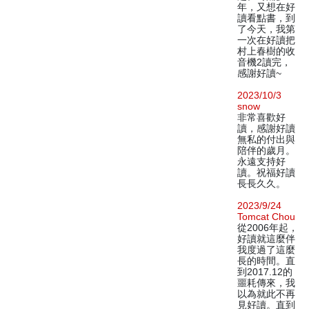
年，又想在好
讀看點書，到
了今天，我第
一次在好讀把
村上春樹的收
音機2讀完，
感謝好讀~
2023/10/3
snow
非常喜歡好
讀，感謝好讀
無私的付出與
陪伴的歲月。
永遠支持好
讀。祝福好讀
長長久久。
2023/9/24
Tomcat Chou
從2006年起，
好讀就這麼伴
我度過了這麼
長的時間。直
到2017.12的
噩耗傳來，我
以為就此不再
見好讀。直到