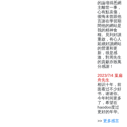
的論壇得悉網
主離世一事，
心有點哀傷，
後悔未曾跟他
言謝在學習期
間他的網站是
我的精神食
糧。見到好讀
重啟，有心人
延續好讀網站
的營運和更
新，很是感
激，對周先生
的貢獻亦致萬
分感謝！
2023/7/4 葉扁
舟先生
相识十年，前
面看过不少好
书，谢谢你。
今年时间更多
了，希望在
haodoo度过
更好的年华。
>>
更多感言