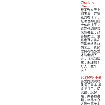
Charlotte
Chang
想不到今天上
網查看，好讀
竟然復活了，
是哪位神仙壯
士伸出援手？
還沒仔細搜尋
來龍去脈，已
喜極而泣。這
嘉惠眾多書友
但卻無啥收益
的苦工，真的
需要有很多愛
才能繼續下
去，祝福新版
主，謝謝您！
好人一生平
安！
2023/9/5 小張
喜愛好讀網站
及電子書本 很
多年月了。從
武俠小說起
始，到各種書
類，幸得有心
人製作電子本