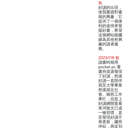
魚
好讀的出現，
使我重措對書
籍的興趣，它
提供了一個便
利的途徑來發
掘好書，希望
這個網站能繼
續為其他有興
趣的讀者服
務。
2023/7/8 歌
讀書時期用
pocket pc 看
書持資源發現
了好讀，然後
好讀一直陪伴
我至大學畢業
然後踏足社
會。雖然工作
事忙，但是上
好讀網閒逛看
黃河散文已成
一種習慣，直
至發現好讀不
再更新，繼而
停站，再從別