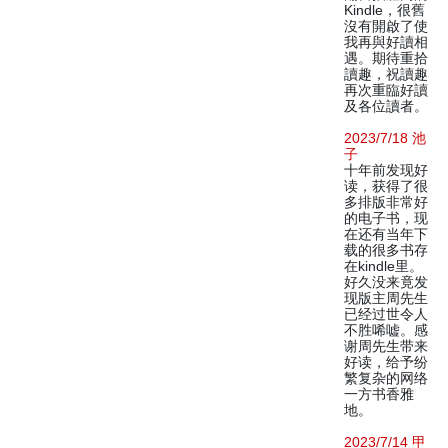
Kindle，很舊
沒有開啟了使
我再與好讀相
遇。期待重拾
讀趣，祝讀趣
再次重臨好讀
及各位讀者。
2023/7/18 池
子
十年前发现好
读，获得了很
多排版非常好
的电子书，现
在还有当年下
载的很多书存
在kindle里。
好久没来竟发
现版主周先生
已经过世令人
不胜唏嘘。感
谢周先生带来
好读，给予纷
繁复杂的网络
一方书香雅
地。
2023/7/14 甲