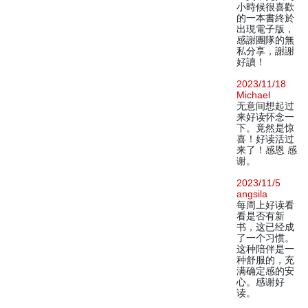
小時候很喜歡
的一本書終於
出現電子版，
感謝團隊的無
私分享，謝謝
好讀！
2023/11/18
Michael
无意间想起过
来好读怀念一
下。竟然是惊
喜！好读活过
来了！感恩 感
谢。
2023/11/5
angsila
每周上好读看
看是否有新
书，这已经成
了一个习惯。
这种陪伴是一
种舒服的，充
满确定感的安
心。感谢好
读。