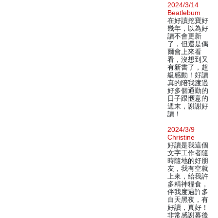
2024/3/14
Beatlebum
在好讀挖寶好
幾年，以為好
讀不會更新
了，但還是偶
爾會上來看
看，沒想到又
有新書了，超
級感動！好讀
真的陪我渡過
好多個通勤的
日子跟愜意的
週末，謝謝好
讀！
2024/3/9
Christine
好讀是我這個
文字工作者隨
時隨地的好朋
友，我有空就
上來，給我許
多精神糧食，
伴我度過許多
白天黑夜，有
好讀，真好！
非常感謝幕後