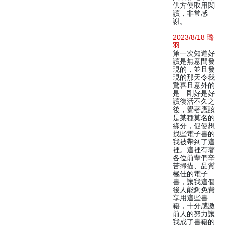
供方便取用閱
讀，非常感
謝。
2023/8/18 璐
羽
第一次知道好
讀是無意間發
現的，並且發
現的那天令我
驚喜且意外的
是—剛好是好
讀復活不久之
後，覺著應該
是某種莫名的
緣分，促使想
找些電子書的
我被帶到了這
裡。這裡有著
各位前輩們辛
苦掃描、品質
極佳的電子
書，讓我這個
後人能夠免費
享用這些書
籍，十分感激
前人的努力讓
我成了書籍的