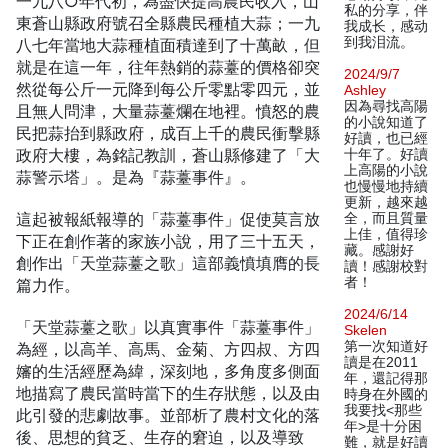
一九八○年代初，為盡快提高農民收入，山
私的分享，伴
東蒼山縣政府號召全縣農民種植大蒜；一九
我成长，感动
到我泪流。
八七年當地大蒜種植面積達到了十萬畝，但
就是在這一年，往年熱銷的蒜薹的價格卻突
2024/9/7
然從每公斤一元降到每公斤零點零四元，並
Ashley
因為尋找高陽
且無人問津，大量蒜薹爛在地裡。憤怒的農
的小說知道了
民把蒜抬到縣政府，成百上千的農民衝擊縣
好讀，也已經
政府大樓，為銘記教訓，蒼山縣修建了「大
十年了。好讀
上高陽的小說
蒜警示塔」。是為『蒜薹事件』。
也慢慢地持續
更新，越來越
這起被報紙報導的「蒜薹事件」促使莫言放
全，而且質量
上佳，值得珍
下正在創作著的家族小說，用了三十五天，
藏。感謝好
創作出「天堂蒜薹之歌」這部義憤填膺的長
讀！感謝校對
者！
篇力作。
2024/6/14
「天堂蒜薹之歌」以真實事件「蒜薹事件」
Skelen
第一次知道好
為經，以高羊、高馬、金菊、方四叔、方四
讀是在2011
嬸的生活經歷為緯，深刻地，多角度多側面
年，還記得那
地描寫了農民當時當下的生存狀態，以及由
時身在外國的
我要找<那些
此引發的悲劇故事。並部析了農村文化的落
年>是十分困
後、思想的貧乏、生存的窘迫，以及導致
難，就是好讀