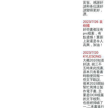
富翁。感謝好
讀和各位讓好
讀變得更好，
讚。
2023/7/26 袁
樹國
好些書都沒有
prc檔案，有
點遺憾！重新
上架還是令人
高興，加油！
2023/7/20
KYLESONG
大概2010知道
好讀, 就三不
五時來此找書,
原本只有看書
時順便回報一
些文字勘誤,
後來2015開始
幫忙周博士製
作電子書, 主
要是OCR檔案
的文字校對,
也曾經掃瞄了
一,二本書進行