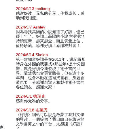
2024/9/13 maliang
感谢好读，无私的分享，伴我成长，感
动到我泪流。
2024/9/7 Ashley
因為尋找高陽的小說知道了好讀，也已
經十年了。好讀上高陽的小說也慢慢地
持續更新，越來越全，而且質量上佳，
值得珍藏。感謝好讀！感謝校對者！
2024/6/14 Skelen
第一次知道好讀是在2011年，還記得那
時身在外國的我要找<那些年>是十分困
難，就是好讀令我發現了電子書的世
界。雖然我也會買實體書，但在這十多
年間，也會不斷在這裡找書看。身處香
港也要十分感謝創辦人和製作電子書的
各位讀友，感謝大家！
2024/6/1 德瑞克
感谢你无私的分享。
2024/5/18 布莱恩
《好讀》網站可以說是啟蒙了我對文學
的興趣，一個提供了我自由自在悠遊於
文學書海之中的平台，太感謝《好讀》
下載。
了。