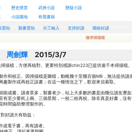
囊
歷史煙雲
武俠小說
懸疑小說
說
小說園地
有聲書籍
誤需知
製書需知
分工輸入
支持好讀
聯絡好讀
徵求掃描檔
/1
周劍輝
2015/3/7
描檔，方便再核對。更要特別感謝chin223已提供逾千本掃描檔
製作和校正。因掃描檔是圖檔，動輒幾十至幾百個MB，無法提供讀
興趣製作或再校正該書；在這一種情況之下，歡迎來信索取。
就能成書。讀者眾多，製書者少，站上大多數的書是由幾位讀友瀝血
至有至少要耗上兩、三個星期，一校二校再校。除非真是好書，沒有
花時間協助整理製作的。
，對好讀大有助益：
製作成電子書，再有讀者。
補缺修正，讀起來更順暢。