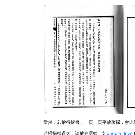
當然，若捨得拆書，一頁一頁平放著掃，會比
若掃描檔過大，請放在雲端，如
google drive
(