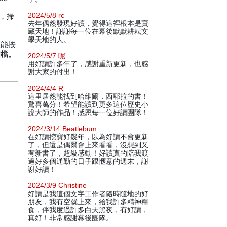
2024/5/8 rc
，掃
去年偶然發現好讀，覺得這裡根本是寶
藏天地！謝謝每一位在幕後默默耕耘文
學天地的人。
望能按
描檔。
2024/5/7 呢
用好讀許多年了，感謝重新更新，也感
謝大家的付出！
2024/4/4 R
這里居然能找到哈維爾．西耶拉的書！
驚喜萬分！希望能讀到更多這位歷史小
說大師的作品！感恩每一位好讀團隊！
2024/3/14 Beatlebum
在好讀挖寶好幾年，以為好讀不會更新
了，但還是偶爾會上來看看，沒想到又
有新書了，超級感動！好讀真的陪我渡
過好多個通勤的日子跟愜意的週末，謝
謝好讀！
2024/3/9 Christine
好讀是我這個文字工作者隨時隨地的好
朋友，我有空就上來，給我許多精神糧
食，伴我度過許多白天黑夜，有好讀，
真好！非常感謝幕後團隊。