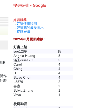
搜尋好讀 - Google
好讀服務
好讀使用說明
好讀我的最愛圖示
聯絡好讀
2025年6月更新總數：
好書上架
sue1289
15
。
Angela Huang
8
滿玉/sue1289
5
友隨
Carol
4
Ching
4
IT
4
製作
Steve Chen
4
什麼
L8879
2
書蟲
2
Sylvia Zhang
1
Veva
1
校對勘誤