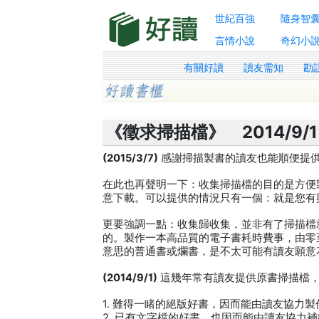
世紀百強
隨身智
言情小說
奇幻小
有關好讀
讀友需知
勘
《徵求掃描檔》 2014/9
(2015/3/7)
感謝掃描製書的讀友也能順便提供掃
在此也再聲明一下：收集掃描檔的目的是方便
意下載。可以提供的情況只有一個：就是您有
更要強調一點：收集歸收集，並非有了掃描檔
的。製作一本高品質的電子書耗時費事，由零
意思的普通書或爛書，是不太可能有讀友願意
(2014/9/1)
這幾年常有讀友提供原書掃描檔
1. 難得一睹的絕版好書，因而能由讀友協力
2. 已有文字檔的好書，也因而能由讀友協力