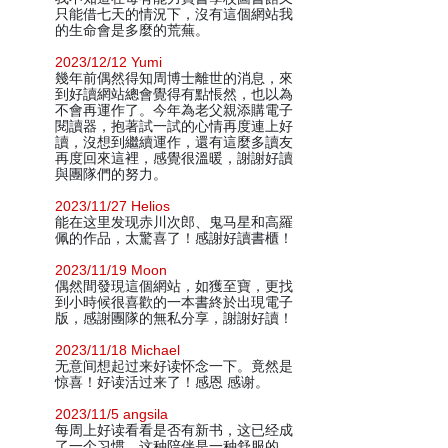
只能借七天的情況下，沒有這個網站我
的生命會是多麼的荒蕪。
2023/12/12 Yumi
幾年前偶然得知周博士離世的消息，來
到好讀網站總會覺得有點悵然，也以為
不會再運作了。今年為老父親添購電子
閱讀器，抱著試一試的心情再度連上好
讀，沒想到繼續運作，還有這麼多讀友
再度回來這裡，感覺很溫暖，謝謝好讀
與團隊們的努力。
2023/11/27 Helios
能在这里发现赤川次郎、鬼马星和高羅
佩的作品，太驚喜了！感謝好讀書櫃！
2023/11/19 Moon
偶然間發現這個網站，如獲至寶，更找
到小時候很喜歡的一本書終於出現電子
版，感謝團隊的無私分享，謝謝好讀！
2023/11/18 Michael
无意间想起过来好读怀念一下。竟然是
惊喜！好读活过来了！感恩 感谢。
2023/11/5 angsila
每周上好读看看是否有新书，这已经成
了一个习惯。这种陪伴是一种舒服的，