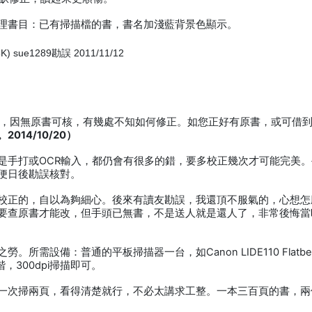
理書目：已有掃描檔的書，書名加淺藍背景色顯示。
K) sue1289勘誤 2011/11/12
2，因無原書可核，有幾處不知如何修正。如您正好有原書，或可借
014/10/20）
是手打或OCR輸入，都仍會有很多的錯，要多校正幾次才可能完美。
便日後勘誤核對。
校正的，自以為夠細心。後來有讀友勘誤，我還頂不服氣的，心想怎
要查原書才能改，但手頭已無書，不是送人就是還人了，非常後悔當
需設備：普通的平板掃描器一台，如Canon LIDE110 Flatbe
，300dpi掃描即可。
一次掃兩頁，看得清楚就行，不必太講求工整。一本三百頁的書，兩