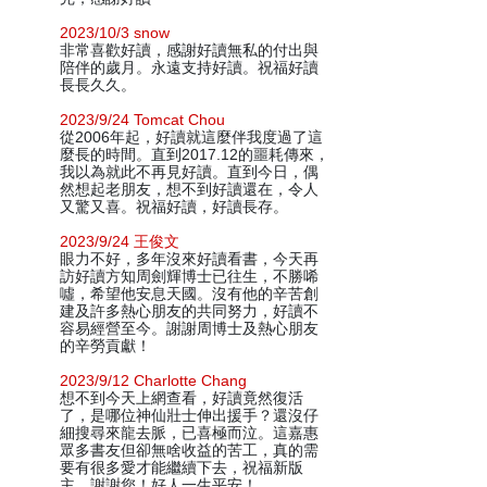
2023/10/3 snow
非常喜歡好讀，感謝好讀無私的付出與
陪伴的歲月。永遠支持好讀。祝福好讀
長長久久。
2023/9/24 Tomcat Chou
從2006年起，好讀就這麼伴我度過了這
麼長的時間。直到2017.12的噩耗傳來，
我以為就此不再見好讀。直到今日，偶
然想起老朋友，想不到好讀還在，令人
又驚又喜。祝福好讀，好讀長存。
2023/9/24 王俊文
眼力不好，多年沒來好讀看書，今天再
訪好讀方知周劍輝博士已往生，不勝唏
噓，希望他安息天國。沒有他的辛苦創
建及許多熱心朋友的共同努力，好讀不
容易經營至今。謝謝周博士及熱心朋友
的辛勞貢獻！
2023/9/12 Charlotte Chang
想不到今天上網查看，好讀竟然復活
了，是哪位神仙壯士伸出援手？還沒仔
細搜尋來龍去脈，已喜極而泣。這嘉惠
眾多書友但卻無啥收益的苦工，真的需
要有很多愛才能繼續下去，祝福新版
主，謝謝您！好人一生平安！