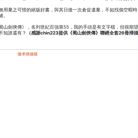
無用棄之可惜的絕版好書，與其日後一次倉促遺棄，不如找個空暇時
睹。
蜀山劍俠傳》，名列世紀百強第55，我的手頭是有文字檔，但很期
不知誰還有？
（感謝chin223提供《蜀山劍俠傳》聯經全套26冊掃
徵求掃描檔