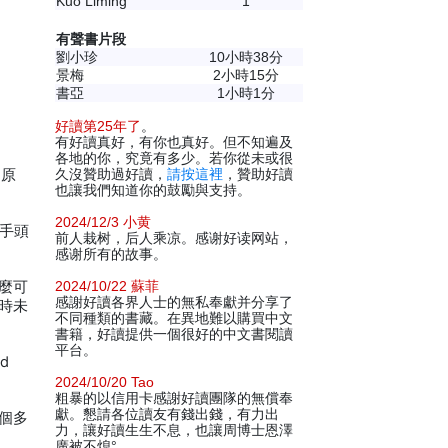
Kuo Liming
1
有聲書片段
劉小珍
10小時38分
景梅
2小時15分
書亞
1小時1分
好讀第25年了
。
有好讀真好，有你也真好。但不知遍及
各地的你，究竟有多少。若你從未或很
到原
久沒贊助過好讀，
請按這裡
，贊助好讀
也讓我們知道你的鼓勵與支持。
2024/12/3 小黄
手頭
前人栽树，后人乘凉。感谢好读网站，
感谢所有的故事。
麼可
2024/10/22 蘇菲
感謝好讀各界人士的無私奉獻并分享了
時未
不同種類的書藏。在異地難以購買中文
書籍，好讀提供一個很好的中文書閱讀
平台。
d
2024/10/20 Tao
粗暴的以信用卡感謝好讀團隊的無償奉
獻。懇請各位讀友有錢出錢，有力出
個多
力，讓好讀生生不息，也讓周博士恩澤
廣被不熄°