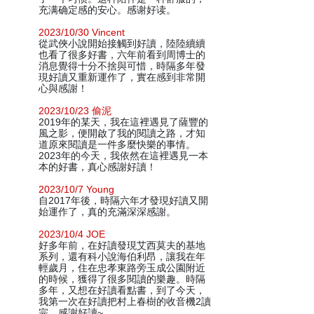
充满确定感的安心。感谢好读。
2023/10/30 Vincent
從武俠小說開始接觸到好讀，陸陸續續
也看了很多好書，六年前看到周博士的
消息覺得十分不捨與可惜，時隔多年發
現好讀又重新運作了，實在感到非常開
心與感謝！
2023/10/23 偷泥
2019年的某天，我在這裡遇見了薩豐的
風之影，便開啟了我的閱讀之路，才知
道原來閱讀是一件多麼快樂的事情。
2023年的今天，我依然在這裡遇見一本
本的好書，真心感謝好讀！
2023/10/7 Young
自2017年後，時隔六年才發現好讀又開
始運作了，真的充滿深深感謝。
2023/10/4 JOE
好多年前，在好讀發現艾西莫夫的基地
系列，還有科小說海伯利昂，讓我在年
輕歲月，住在忠孝東路旁玉成公園附近
的時候，獲得了很多閱讀的樂趣。時隔
多年，又想在好讀看點書，到了今天，
我第一次在好讀把村上春樹的收音機2讀
完，感謝好讀~