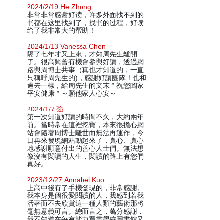
2024/2/19 He Zhong
非常非常感谢好读，许多外面找不到的
书都在这里找到了，找书的过程，好读
给了我非常大的帮助！
2024/1/13 Vanessa Chen
隔了七年才又上來，才知周先生離開
了。很高興曾有機會參與好讀，透過網
路與周博士共事（真也才知道的，一直
只稱呼周先生的)，感謝好讀團隊！也和
過去一樣，給周先生的文末＂祝您闔家
平安健康＂～願他家人心安～
2024/1/7 強
第一次知道好讀的時間不久，大約兩年
前。當時常在這裡挖寶，本來很擔心網
站會隨著周博士離世而無法再運作，今
日再來發現網站動起來了，真心、真心
地感謝願意付出的善心人士們。無法想
像沒有閱讀的人生，閱讀的路上有您們
真好。
2023/12/27 Annabel Kuo
上高中後有了手機發現的，非常感謝。
我本身是個很愛閱讀的人，我感到若我
活著而不去欣賞這一種人類的藝術那將
毫無意義可言。總而言之，萬分感謝，
我不知道在每有能力買書學校圖書館又