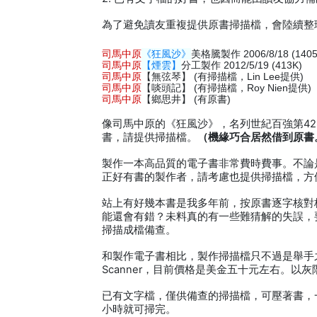
為了避免讀友重複提供原書掃描檔，會陸續整
司馬中原
《狂風沙》
美格騰製作 2006/8/18 (1405
司馬中原
【煙雲】
分工製作 2012/5/19 (413K)
司馬中原
【無弦琴】 (有掃描檔，Lin Lee提供)
司馬中原
【啖頭記】 (有掃描檔，Roy Nien提供)
司馬中原
【鄉思井】 (有原書)
像司馬中原的《狂風沙》，名列世紀百強第4
書，請提供掃描檔。
（機緣巧合居然借到原書。2
製作一本高品質的電子書非常費時費事。不論
正好有書的製作者，請考慮也提供掃描檔，方
站上有好幾本書是我多年前，按原書逐字核對
能還會有錯？未料真的有一些難猜解的失誤，
掃描成檔備查。
和製作電子書相比，製作掃描檔只不過是舉手之勞。所
Scanner，目前價格是美金五十元左右。以灰階
已有文字檔，僅供備查的掃描檔，可壓著書，
小時就可掃完。