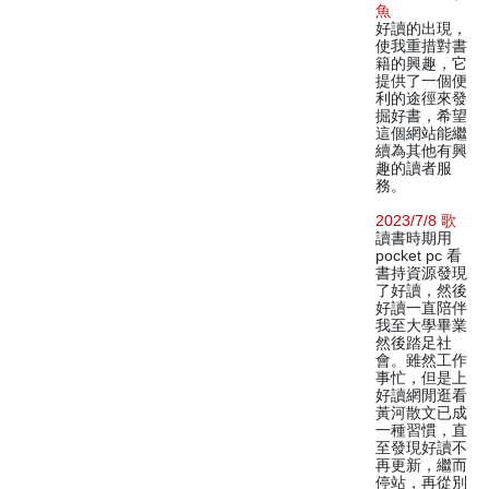
魚
好讀的出現，
使我重措對書
籍的興趣，它
提供了一個便
利的途徑來發
掘好書，希望
這個網站能繼
續為其他有興
趣的讀者服
務。
2023/7/8 歌
讀書時期用
pocket pc 看
書持資源發現
了好讀，然後
好讀一直陪伴
我至大學畢業
然後踏足社
會。雖然工作
事忙，但是上
好讀網閒逛看
黃河散文已成
一種習慣，直
至發現好讀不
再更新，繼而
停站，再從別