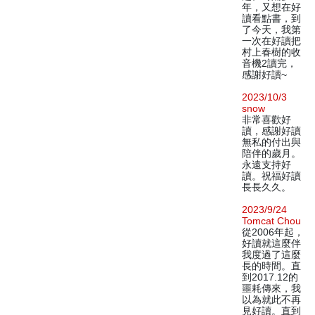
年，又想在好
讀看點書，到
了今天，我第
一次在好讀把
村上春樹的收
音機2讀完，
感謝好讀~
2023/10/3
snow
非常喜歡好
讀，感謝好讀
無私的付出與
陪伴的歲月。
永遠支持好
讀。祝福好讀
長長久久。
2023/9/24
Tomcat Chou
從2006年起，
好讀就這麼伴
我度過了這麼
長的時間。直
到2017.12的
噩耗傳來，我
以為就此不再
見好讀。直到