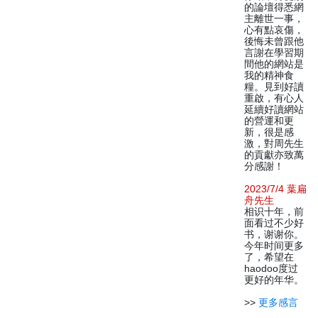
的論壇得悉網
主離世一事，
心有點哀傷，
後悔未曾跟他
言謝在學習期
間他的網站是
我的精神食
糧。見到好讀
重啟，有心人
延續好讀網站
的營運和更
新，很是感
激，對周先生
的貢獻亦致萬
分感謝！
2023/7/4 葉扁
舟先生
相识十年，前
面看过不少好
书，谢谢你。
今年时间更多
了，希望在
haodoo度过
更好的年华。
>>
更多感言