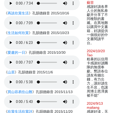
蘇菲
感謝好讀各界
人士的無私奉
《
再談欣賞生活
》孔韻德錄音 2015/10/16
獻并分享了不
同種類的書
藏。在異地難
以購買中文書
籍，好讀提供
《
生活如何欣賞
》孔韻德錄音 2015/10/23
一個很好的中
文書閱讀平
台。
2024/10/20
《
愛盧的一日
》孔韻德錄音 2015/10/30
Tao
粗暴的以信用
卡感謝好讀團
隊的無償奉
獻。懇請各位
《
山居
》孔韻德錄音 2015/11/6
讀友有錢出
錢，有力出
力，讓好讀生
生不息，也讓
周博士恩澤廣
《
買山容易住山難
》孔韻德錄音 2015/11/13
被不熄°
2024/9/13
maliang
《
欣賞生活欣賞詩
》孔韻德錄音 2015/11/20
感谢好读，无