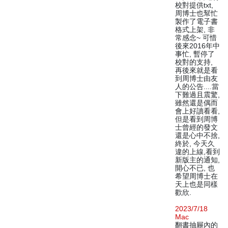
校對提供txt,
周博士也幫忙
製作了電子書
格式上架, 非
常感念~ 可惜
後來2016年中
事忙, 暫停了
校對的支持,
再後來就是看
到周博士由友
人的公告....當
下難過且震驚,
雖然還是偶而
會上好讀看看,
但是看到周博
士曾經的發文
還是心中不捨,
終於, 今天久
違的上線,看到
新版主的通知,
開心不已, 也
希望周博士在
天上也是同樣
歡欣.
2023/7/18
Mac
翻書抽屜內的