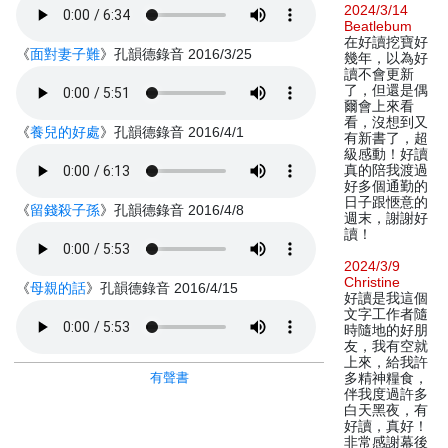
2024/3/14
Beatlebum
在好讀挖寶好
《
面對妻子難
》孔韻德錄音 2016/3/25
幾年，以為好
讀不會更新
了，但還是偶
爾會上來看
看，沒想到又
《
養兒的好處
》孔韻德錄音 2016/4/1
有新書了，超
級感動！好讀
真的陪我渡過
好多個通勤的
日子跟愜意的
《
留錢殺子孫
》孔韻德錄音 2016/4/8
週末，謝謝好
讀！
2024/3/9
Christine
《
母親的話
》孔韻德錄音 2016/4/15
好讀是我這個
文字工作者隨
時隨地的好朋
友，我有空就
上來，給我許
有聲書
多精神糧食，
伴我度過許多
白天黑夜，有
好讀，真好！
非常感謝幕後