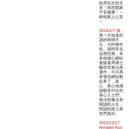
給周先生的文
末＂祝您闔家
平安健康＂～
願他家人心安
～
2024/1/7 強
第一次知道好
讀的時間不
久，大約兩年
前。當時常在
這裡挖寶，本
來很擔心網站
會隨著周博士
離世而無法再
運作，今日再
來發現網站動
起來了，真
心、真心地感
謝願意付出的
善心人士們。
無法想像沒有
閱讀的人生，
閱讀的路上有
您們真好。
2023/12/27
Annabel Kuo