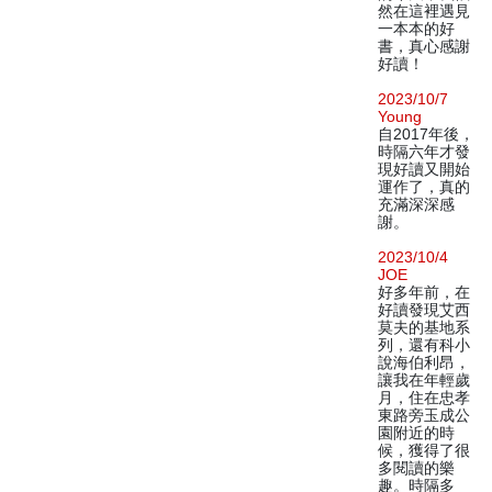
然在這裡遇見
一本本的好
書，真心感謝
好讀！
2023/10/7
Young
自2017年後，
時隔六年才發
現好讀又開始
運作了，真的
充滿深深感
謝。
2023/10/4
JOE
好多年前，在
好讀發現艾西
莫夫的基地系
列，還有科小
說海伯利昂，
讓我在年輕歲
月，住在忠孝
東路旁玉成公
園附近的時
候，獲得了很
多閱讀的樂
趣。時隔多