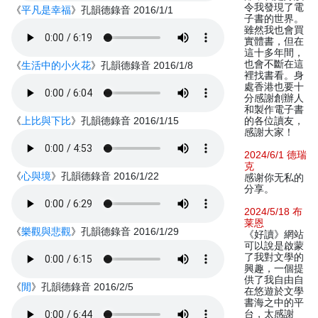
令我發現了電
《
平凡是幸福
》孔韻德錄音 2016/1/1
子書的世界。
雖然我也會買
實體書，但在
這十多年間，
也會不斷在這
《
生活中的小火花
》孔韻德錄音 2016/1/8
裡找書看。身
處香港也要十
分感謝創辦人
和製作電子書
《
上比與下比
》孔韻德錄音 2016/1/15
的各位讀友，
感謝大家！
2024/6/1 德瑞
克
《
心與境
》孔韻德錄音 2016/1/22
感谢你无私的
分享。
2024/5/18 布
莱恩
《
樂觀與悲觀
》孔韻德錄音 2016/1/29
《好讀》網站
可以說是啟蒙
了我對文學的
興趣，一個提
供了我自由自
《
閒
》孔韻德錄音 2016/2/5
在悠遊於文學
書海之中的平
台，太感謝