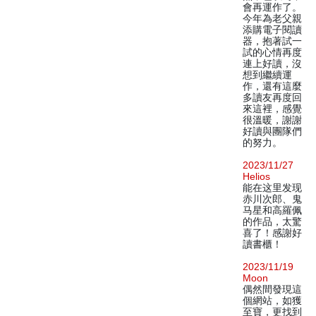
會再運作了。
今年為老父親
添購電子閱讀
器，抱著試一
試的心情再度
連上好讀，沒
想到繼續運
作，還有這麼
多讀友再度回
來這裡，感覺
很溫暖，謝謝
好讀與團隊們
的努力。
2023/11/27
Helios
能在这里发现
赤川次郎、鬼
马星和高羅佩
的作品，太驚
喜了！感謝好
讀書櫃！
2023/11/19
Moon
偶然間發現這
個網站，如獲
至寶，更找到