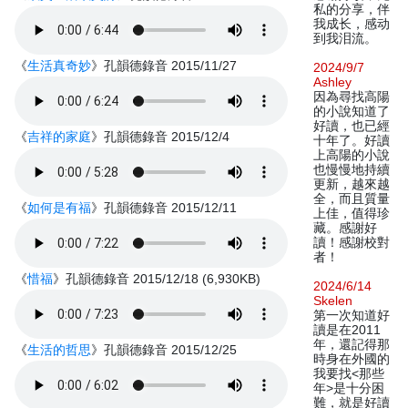
私的分享，伴
我成长，感动
到我泪流。
《
生活真奇妙
》孔韻德錄音 2015/11/27
2024/9/7
Ashley
因為尋找高陽
的小說知道了
好讀，也已經
《
吉祥的家庭
》孔韻德錄音 2015/12/4
十年了。好讀
上高陽的小說
也慢慢地持續
更新，越來越
全，而且質量
《
如何是有福
》孔韻德錄音 2015/12/11
上佳，值得珍
藏。感謝好
讀！感謝校對
者！
《
惜福
》孔韻德錄音 2015/12/18 (6,930KB)
2024/6/14
Skelen
第一次知道好
讀是在2011
年，還記得那
《
生活的哲思
》孔韻德錄音 2015/12/25
時身在外國的
我要找<那些
年>是十分困
難，就是好讀