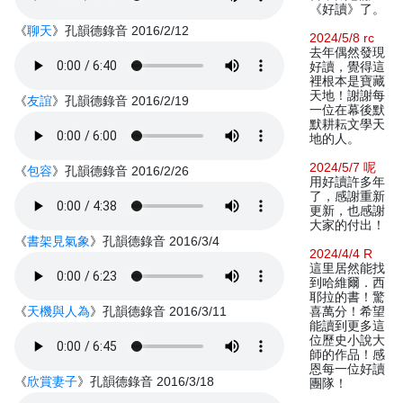
《好讀》了。
《
聊天
》孔韻德錄音 2016/2/12
2024/5/8 rc
去年偶然發現
好讀，覺得這
裡根本是寶藏
天地！謝謝每
《
友誼
》孔韻德錄音 2016/2/19
一位在幕後默
默耕耘文學天
地的人。
2024/5/7 呢
《
包容
》孔韻德錄音 2016/2/26
用好讀許多年
了，感謝重新
更新，也感謝
大家的付出！
《
書架見氣象
》孔韻德錄音 2016/3/4
2024/4/4 R
這里居然能找
到哈維爾．西
耶拉的書！驚
《
天機與人為
》孔韻德錄音 2016/3/11
喜萬分！希望
能讀到更多這
位歷史小說大
師的作品！感
恩每一位好讀
《
欣賞妻子
》孔韻德錄音 2016/3/18
團隊！