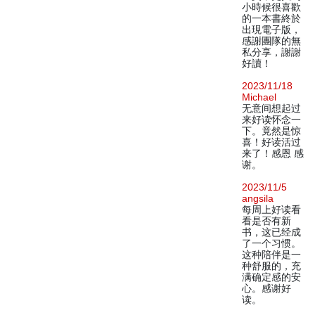
小時候很喜歡
的一本書終於
出現電子版，
感謝團隊的無
私分享，謝謝
好讀！
2023/11/18
Michael
无意间想起过
来好读怀念一
下。竟然是惊
喜！好读活过
来了！感恩 感
谢。
2023/11/5
angsila
每周上好读看
看是否有新
书，这已经成
了一个习惯。
这种陪伴是一
种舒服的，充
满确定感的安
心。感谢好
读。