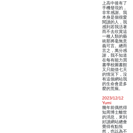
上高中後有了
手機發現的，
非常感謝。我
本身是個很愛
閱讀的人，我
感到若我活著
而不去欣賞這
一種人類的藝
術那將毫無意
義可言。總而
言之，萬分感
謝，我不知道
在每有能力買
書學校圖書館
又只能借七天
的情況下，沒
有這個網站我
的生命會是多
麼的荒蕪。
2023/12/12
Yumi
幾年前偶然得
知周博士離世
的消息，來到
好讀網站總會
覺得有點悵
然，也以為不