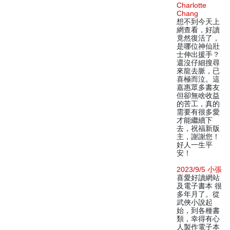
Charlotte
Chang
想不到今天上
網查看，好讀
竟然復活了，
是哪位神仙壯
士伸出援手？
還沒仔細搜尋
來龍去脈，已
喜極而泣。這
嘉惠眾多書友
但卻無啥收益
的苦工，真的
需要有很多愛
才能繼續下
去，祝福新版
主，謝謝您！
好人一生平
安！
2023/9/5 小張
喜愛好讀網站
及電子書本 很
多年月了。從
武俠小說起
始，到各種書
類，幸得有心
人製作電子本