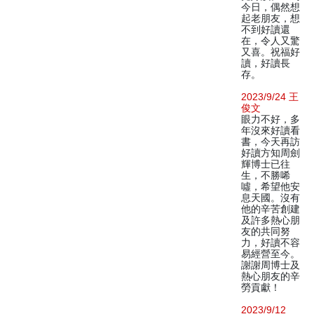
今日，偶然想
起老朋友，想
不到好讀還
在，令人又驚
又喜。祝福好
讀，好讀長
存。
2023/9/24 王
俊文
眼力不好，多
年沒來好讀看
書，今天再訪
好讀方知周劍
輝博士已往
生，不勝唏
噓，希望他安
息天國。沒有
他的辛苦創建
及許多熱心朋
友的共同努
力，好讀不容
易經營至今。
謝謝周博士及
熱心朋友的辛
勞貢獻！
2023/9/12