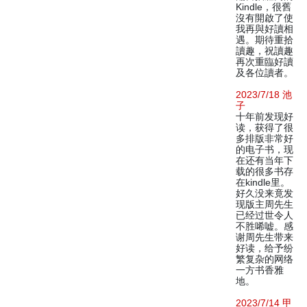
Kindle，很舊
沒有開啟了使
我再與好讀相
遇。期待重拾
讀趣，祝讀趣
再次重臨好讀
及各位讀者。
2023/7/18 池
子
十年前发现好
读，获得了很
多排版非常好
的电子书，现
在还有当年下
载的很多书存
在kindle里。
好久没来竟发
现版主周先生
已经过世令人
不胜唏嘘。感
谢周先生带来
好读，给予纷
繁复杂的网络
一方书香雅
地。
2023/7/14 甲