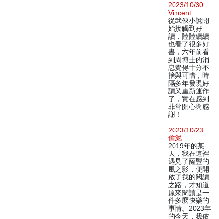
2023/10/30
Vincent
從武俠小說開
始接觸到好
讀，陸陸續續
也看了很多好
書，六年前看
到周博士的消
息覺得十分不
捨與可惜，時
隔多年發現好
讀又重新運作
了，實在感到
非常開心與感
謝！
2023/10/23
偷泥
2019年的某
天，我在這裡
遇見了薩豐的
風之影，便開
啟了我的閱讀
之路，才知道
原來閱讀是一
件多麼快樂的
事情。2023年
的今天，我依