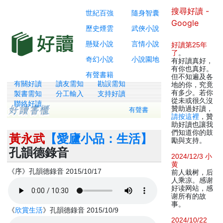
搜尋好讀 -
世紀百強
隨身智囊
Google
歷史煙雲
武俠小說
懸疑小說
言情小說
好讀第25年
了
。
奇幻小說
小說園地
有好讀真好，
有你也真好。
有聲書籍
但不知遍及各
有關好讀
讀友需知
勘誤需知
地的你，究竟
有多少。若你
製書需知
分工輸入
支持好讀
從未或很久沒
聯絡好讀
贊助過好讀，
有聲書
請按這裡
，贊
助好讀也讓我
們知道你的鼓
黃永武
【愛廬小品：生活】
勵與支持。
孔韻德錄音
2024/12/3 小
黄
《序》孔韻德錄音 2015/10/17
前人栽树，后
人乘凉。感谢
好读网站，感
谢所有的故
事。
《
欣賞生活
》孔韻德錄音 2015/10/9
2024/10/22