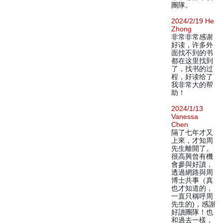
團隊。
2024/2/19 He
Zhong
非常非常感谢
好读，许多外
面找不到的书
都在这里找到
了，找书的过
程，好读给了
我非常大的帮
助！
2024/1/13
Vanessa
Chen
隔了七年才又
上來，才知周
先生離開了。
很高興曾有機
會參與好讀，
透過網路與周
博士共事（真
也才知道的，
一直只稱呼周
先生的)，感謝
好讀團隊！也
和過去一樣，