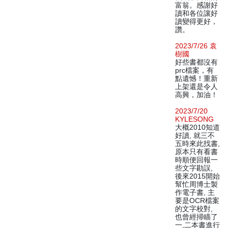
富翁。感謝好
讀和各位讓好
讀變得更好，
讚。
2023/7/26 袁
樹國
好些書都沒有
prc檔案，有
點遺憾！重新
上架還是令人
高興，加油！
2023/7/20
KYLESONG
大概2010知道
好讀, 就三不
五時來此找書,
原本只有看書
時順便回報一
些文字勘誤,
後來2015開始
幫忙周博士製
作電子書, 主
要是OCR檔案
的文字校對,
也曾經掃瞄了
一,二本書進行