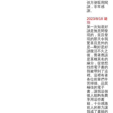
供方便取用閱
讀，非常感
謝。
2023/8/18 璐
羽
第一次知道好
讀是無意間發
現的，並且發
現的那天令我
驚喜且意外的
是—剛好是好
讀復活不久之
後，覺著應該
是某種莫名的
緣分，促使想
找些電子書的
我被帶到了這
裡。這裡有著
各位前輩們辛
苦掃描、品質
極佳的電子
書，讓我這個
後人能夠免費
享用這些書
籍，十分感激
前人的努力讓
我成了書籍的