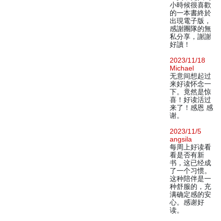
小時候很喜歡
的一本書終於
出現電子版，
感謝團隊的無
私分享，謝謝
好讀！
2023/11/18
Michael
无意间想起过
来好读怀念一
下。竟然是惊
喜！好读活过
来了！感恩 感
谢。
2023/11/5
angsila
每周上好读看
看是否有新
书，这已经成
了一个习惯。
这种陪伴是一
种舒服的，充
满确定感的安
心。感谢好
读。