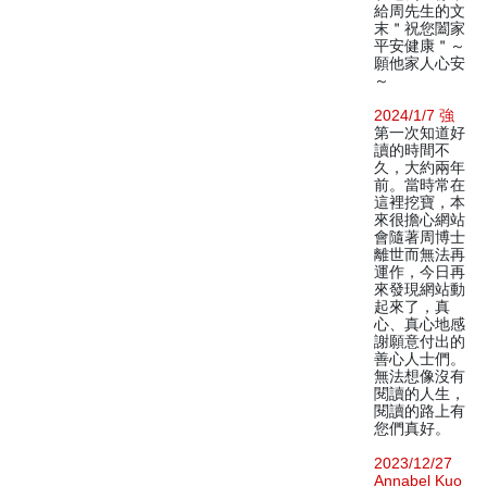
給周先生的文
末＂祝您闔家
平安健康＂～
願他家人心安
～
2024/1/7 強
第一次知道好
讀的時間不
久，大約兩年
前。當時常在
這裡挖寶，本
來很擔心網站
會隨著周博士
離世而無法再
運作，今日再
來發現網站動
起來了，真
心、真心地感
謝願意付出的
善心人士們。
無法想像沒有
閱讀的人生，
閱讀的路上有
您們真好。
2023/12/27
Annabel Kuo