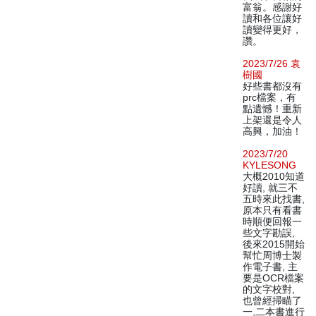
富翁。感謝好
讀和各位讓好
讀變得更好，
讚。
2023/7/26 袁
樹國
好些書都沒有
prc檔案，有
點遺憾！重新
上架還是令人
高興，加油！
2023/7/20
KYLESONG
大概2010知道
好讀, 就三不
五時來此找書,
原本只有看書
時順便回報一
些文字勘誤,
後來2015開始
幫忙周博士製
作電子書, 主
要是OCR檔案
的文字校對,
也曾經掃瞄了
一,二本書進行