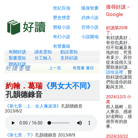
搜尋好讀 -
世紀百強
隨身智囊
Google
歷史煙雲
武俠小說
懸疑小說
言情小說
好讀第25年
了
。
奇幻小說
小說園地
有好讀真好，
有你也真好。
有聲書籍
但不知遍及各
有關好讀
讀友需知
勘誤需知
地的你，究竟
有多少。若你
製書需知
分工輸入
支持好讀
從未或很久沒
聯絡好讀
贊助過好讀，
上一頁
有聲書 書目
請按這裡
，贊
助好讀也讓我
們知道你的鼓
約翰．葛瑞
《男女大不同》
勵與支持。
孔韻德錄音
2024/12/3 小
黄
《
第七章．上 女人像波浪
》孔韻德錄音
前人栽树，后
2013/8/2
人乘凉。感谢
好读网站，感
谢所有的故
事。
《
第七章．下
》孔韻德錄音 2013/8/9
2024/10/22