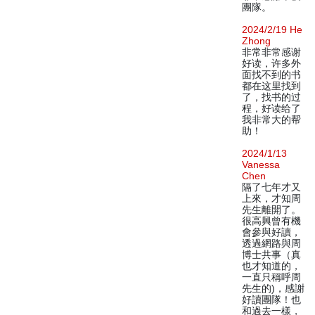
團隊。
2024/2/19 He
Zhong
非常非常感谢
好读，许多外
面找不到的书
都在这里找到
了，找书的过
程，好读给了
我非常大的帮
助！
2024/1/13
Vanessa
Chen
隔了七年才又
上來，才知周
先生離開了。
很高興曾有機
會參與好讀，
透過網路與周
博士共事（真
也才知道的，
一直只稱呼周
先生的)，感謝
好讀團隊！也
和過去一樣，