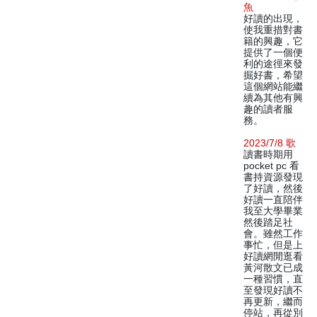
魚
好讀的出現，
使我重措對書
籍的興趣，它
提供了一個便
利的途徑來發
掘好書，希望
這個網站能繼
續為其他有興
趣的讀者服
務。
2023/7/8 歌
讀書時期用
pocket pc 看
書持資源發現
了好讀，然後
好讀一直陪伴
我至大學畢業
然後踏足社
會。雖然工作
事忙，但是上
好讀網閒逛看
黃河散文已成
一種習慣，直
至發現好讀不
再更新，繼而
停站，再從別