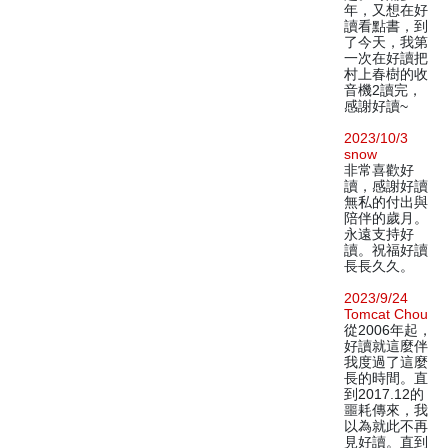
年，又想在好
讀看點書，到
了今天，我第
一次在好讀把
村上春樹的收
音機2讀完，
感謝好讀~
2023/10/3
snow
非常喜歡好
讀，感謝好讀
無私的付出與
陪伴的歲月。
永遠支持好
讀。祝福好讀
長長久久。
2023/9/24
Tomcat Chou
從2006年起，
好讀就這麼伴
我度過了這麼
長的時間。直
到2017.12的
噩耗傳來，我
以為就此不再
見好讀。直到