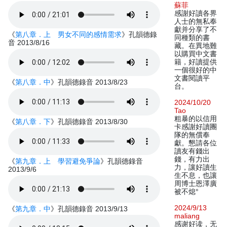
蘇菲
感謝好讀各界
人士的無私奉
獻并分享了不
《
第八章．上 男女不同的感情需求
》孔韻德錄
同種類的書
音 2013/8/16
藏。在異地難
以購買中文書
籍，好讀提供
一個很好的中
文書閱讀平
《
第八章．中
》孔韻德錄音 2013/8/23
台。
2024/10/20
Tao
粗暴的以信用
《
第八章．下
》孔韻德錄音 2013/8/30
卡感謝好讀團
隊的無償奉
獻。懇請各位
讀友有錢出
錢，有力出
《
第九章．上 學習避免爭論
》孔韻德錄音
力，讓好讀生
2013/9/6
生不息，也讓
周博士恩澤廣
被不熄°
2024/9/13
《
第九章．中
》孔韻德錄音 2013/9/13
maliang
感谢好读，无