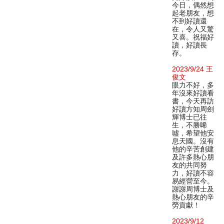
今日，偶然想
起老朋友，想
不到好讀還
在，令人又驚
又喜。祝福好
讀，好讀長
存。
2023/9/24 王
俊文
眼力不好，多
年沒來好讀看
書，今天再訪
好讀方知周劍
輝博士已往
生，不勝唏
噓，希望他安
息天國。沒有
他的辛苦創建
及許多熱心朋
友的共同努
力，好讀不容
易經營至今。
謝謝周博士及
熱心朋友的辛
勞貢獻！
2023/9/12