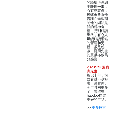
的論壇得悉網
主離世一事，
心有點哀傷，
後悔未曾跟他
言謝在學習期
間他的網站是
我的精神食
糧。見到好讀
重啟，有心人
延續好讀網站
的營運和更
新，很是感
激，對周先生
的貢獻亦致萬
分感謝！
2023/7/4 葉扁
舟先生
相识十年，前
面看过不少好
书，谢谢你。
今年时间更多
了，希望在
haodoo度过
更好的年华。
>>
更多感言