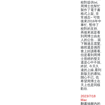
校對提供txt,
周博士也幫忙
製作了電子書
格式上架, 非
常感念~ 可惜
後來2016年中
事忙, 暫停了
校對的支持,
再後來就是看
到周博士由友
人的公告....當
下難過且震驚,
雖然還是偶而
會上好讀看看,
但是看到周博
士曾經的發文
還是心中不捨,
終於, 今天久
違的上線,看到
新版主的通知,
開心不已, 也
希望周博士在
天上也是同樣
歡欣.
2023/7/18
Mac
翻書抽屜內的