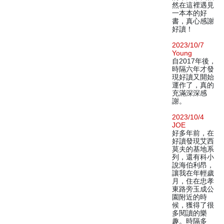
然在這裡遇見
一本本的好
書，真心感謝
好讀！
2023/10/7
Young
自2017年後，
時隔六年才發
現好讀又開始
運作了，真的
充滿深深感
謝。
2023/10/4
JOE
好多年前，在
好讀發現艾西
莫夫的基地系
列，還有科小
說海伯利昂，
讓我在年輕歲
月，住在忠孝
東路旁玉成公
園附近的時
候，獲得了很
多閱讀的樂
趣。時隔多