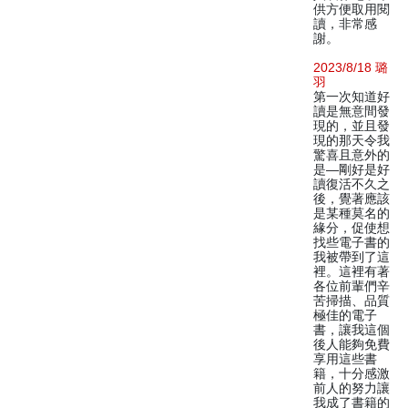
供方便取用閱
讀，非常感
謝。
2023/8/18 璐
羽
第一次知道好
讀是無意間發
現的，並且發
現的那天令我
驚喜且意外的
是—剛好是好
讀復活不久之
後，覺著應該
是某種莫名的
緣分，促使想
找些電子書的
我被帶到了這
裡。這裡有著
各位前輩們辛
苦掃描、品質
極佳的電子
書，讓我這個
後人能夠免費
享用這些書
籍，十分感激
前人的努力讓
我成了書籍的