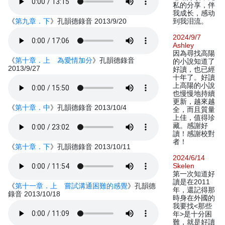
私的分享，伴
我成长，感动
《
第九章．下
》孔韻德錄音 2013/9/20
到我泪流。
2024/9/7
Ashley
因為尋找高陽
《
第十章．上 為愛情加分
》孔韻德錄音
的小說知道了
2013/9/27
好讀，也已經
十年了。好讀
上高陽的小說
也慢慢地持續
更新，越來越
《
第十章．中
》孔韻德錄音 2013/10/4
全，而且質量
上佳，值得珍
藏。感謝好
讀！感謝校對
者！
《
第十章．下
》孔韻德錄音 2013/10/11
2024/6/14
Skelen
第一次知道好
讀是在2011
《
第十一章．上 嘗試溝通困難的感覺
》孔韻德
年，還記得那
錄音 2013/10/18
時身在外國的
我要找<那些
年>是十分困
難，就是好讀