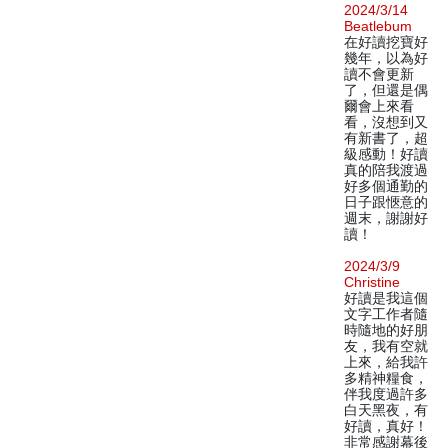
2024/3/14
Beatlebum
在好讀挖寶好
幾年，以為好
讀不會更新
了，但還是偶
爾會上來看
看，沒想到又
有新書了，超
級感動！好讀
真的陪我渡過
好多個通勤的
日子跟愜意的
週末，謝謝好
讀！
2024/3/9
Christine
好讀是我這個
文字工作者隨
時隨地的好朋
友，我有空就
上來，給我許
多精神糧食，
伴我度過許多
白天黑夜，有
好讀，真好！
非常感謝幕後