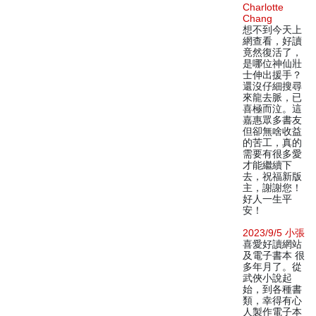
Charlotte
Chang
想不到今天上
網查看，好讀
竟然復活了，
是哪位神仙壯
士伸出援手？
還沒仔細搜尋
來龍去脈，已
喜極而泣。這
嘉惠眾多書友
但卻無啥收益
的苦工，真的
需要有很多愛
才能繼續下
去，祝福新版
主，謝謝您！
好人一生平
安！
2023/9/5 小張
喜愛好讀網站
及電子書本 很
多年月了。從
武俠小說起
始，到各種書
類，幸得有心
人製作電子本