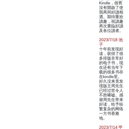
Kindle，很舊
沒有開啟了使
我再與好讀相
遇。期待重拾
讀趣，祝讀趣
再次重臨好讀
及各位讀者。
2023/7/18 池
子
十年前发现好
读，获得了很
多排版非常好
的电子书，现
在还有当年下
载的很多书存
在kindle里。
好久没来竟发
现版主周先生
已经过世令人
不胜唏嘘。感
谢周先生带来
好读，给予纷
繁复杂的网络
一方书香雅
地。
2023/7/14 甲