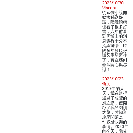
2023/10/30
Vincent
從武俠小說開
始接觸到好
讀，陸陸續續
也看了很多好
書，六年前看
到周博士的消
息覺得十分不
捨與可惜，時
隔多年發現好
讀又重新運作
了，實在感到
非常開心與感
謝！
2023/10/23
偷泥
2019年的某
天，我在這裡
遇見了薩豐的
風之影，便開
啟了我的閱讀
之路，才知道
原來閱讀是一
件多麼快樂的
事情。2023年
的今天，我依