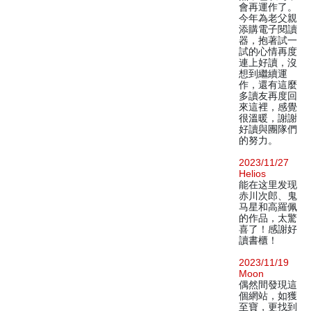
會再運作了。
今年為老父親
添購電子閱讀
器，抱著試一
試的心情再度
連上好讀，沒
想到繼續運
作，還有這麼
多讀友再度回
來這裡，感覺
很溫暖，謝謝
好讀與團隊們
的努力。
2023/11/27
Helios
能在这里发现
赤川次郎、鬼
马星和高羅佩
的作品，太驚
喜了！感謝好
讀書櫃！
2023/11/19
Moon
偶然間發現這
個網站，如獲
至寶，更找到