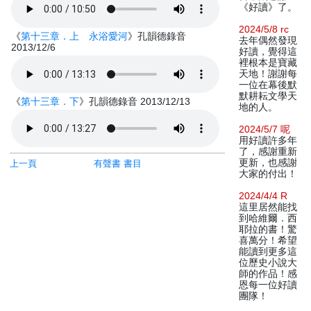
《好讀》了。
2024/5/8 rc
《
第十三章．上 永浴愛河
》孔韻德錄音
去年偶然發現
2013/12/6
好讀，覺得這
裡根本是寶藏
天地！謝謝每
一位在幕後默
默耕耘文學天
《
第十三章．下
》孔韻德錄音 2013/12/13
地的人。
2024/5/7 呢
用好讀許多年
了，感謝重新
更新，也感謝
上一頁
有聲書 書目
大家的付出！
2024/4/4 R
這里居然能找
到哈維爾．西
耶拉的書！驚
喜萬分！希望
能讀到更多這
位歷史小說大
師的作品！感
恩每一位好讀
團隊！