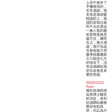
上高中後有了
手機發現的，
非常感謝。我
本身是個很愛
閱讀的人，我
感到若我活著
而不去欣賞這
一種人類的藝
術那將毫無意
義可言。總而
言之，萬分感
謝，我不知道
在每有能力買
書學校圖書館
又只能借七天
的情況下，沒
有這個網站我
的生命會是多
麼的荒蕪。
2023/12/12
Yumi
幾年前偶然得
知周博士離世
的消息，來到
好讀網站總會
覺得有點悵
然，也以為不