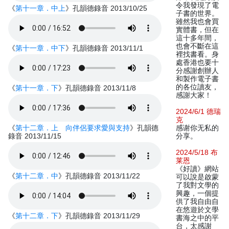
令我發現了電
《
第十一章．中上
》孔韻德錄音 2013/10/25
子書的世界。
雖然我也會買
實體書，但在
這十多年間，
也會不斷在這
《
第十一章．中下
》孔韻德錄音 2013/11/1
裡找書看。身
處香港也要十
分感謝創辦人
和製作電子書
的各位讀友，
《
第十一章．下
》孔韻德錄音 2013/11/8
感謝大家！
2024/6/1 德瑞
克
《
第十二章．上 向伴侶要求愛與支持
》孔韻德
感谢你无私的
錄音 2013/11/15
分享。
2024/5/18 布
莱恩
《好讀》網站
《
第十二章．中
》孔韻德錄音 2013/11/22
可以說是啟蒙
了我對文學的
興趣，一個提
供了我自由自
在悠遊於文學
《
第十二章．下
》孔韻德錄音 2013/11/29
書海之中的平
台，太感謝