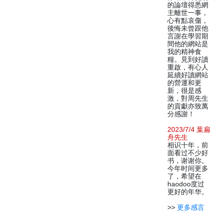
的論壇得悉網
主離世一事，
心有點哀傷，
後悔未曾跟他
言謝在學習期
間他的網站是
我的精神食
糧。見到好讀
重啟，有心人
延續好讀網站
的營運和更
新，很是感
激，對周先生
的貢獻亦致萬
分感謝！
2023/7/4 葉扁
舟先生
相识十年，前
面看过不少好
书，谢谢你。
今年时间更多
了，希望在
haodoo度过
更好的年华。
>>
更多感言