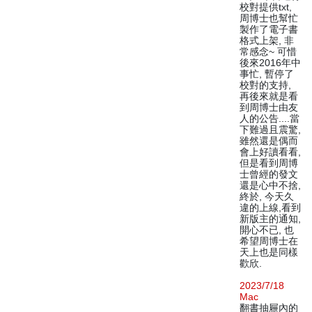
校對提供txt,
周博士也幫忙
製作了電子書
格式上架, 非
常感念~ 可惜
後來2016年中
事忙, 暫停了
校對的支持,
再後來就是看
到周博士由友
人的公告....當
下難過且震驚,
雖然還是偶而
會上好讀看看,
但是看到周博
士曾經的發文
還是心中不捨,
終於, 今天久
違的上線,看到
新版主的通知,
開心不已, 也
希望周博士在
天上也是同樣
歡欣.
2023/7/18
Mac
翻書抽屜內的