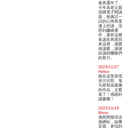
會再運作了。
今年為老父親
添購電子閱讀
器，抱著試一
試的心情再度
連上好讀，沒
想到繼續運
作，還有這麼
多讀友再度回
來這裡，感覺
很溫暖，謝謝
好讀與團隊們
的努力。
2023/11/27
Helios
能在这里发现
赤川次郎、鬼
马星和高羅佩
的作品，太驚
喜了！感謝好
讀書櫃！
2023/11/19
Moon
偶然間發現這
個網站，如獲
至寶，更找到