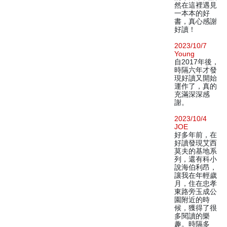
然在這裡遇見
一本本的好
書，真心感謝
好讀！
2023/10/7
Young
自2017年後，
時隔六年才發
現好讀又開始
運作了，真的
充滿深深感
謝。
2023/10/4
JOE
好多年前，在
好讀發現艾西
莫夫的基地系
列，還有科小
說海伯利昂，
讓我在年輕歲
月，住在忠孝
東路旁玉成公
園附近的時
候，獲得了很
多閱讀的樂
趣。時隔多