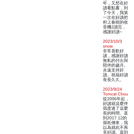
年，又想在好
讀看點書，到
了今天，我第
一次在好讀把
村上春樹的收
音機2讀完，
感謝好讀~
2023/10/3
snow
非常喜歡好
讀，感謝好讀
無私的付出與
陪伴的歲月。
永遠支持好
讀。祝福好讀
長長久久。
2023/9/24
Tomcat Chou
從2006年起，
好讀就這麼伴
我度過了這麼
長的時間。直
到2017.12的
噩耗傳來，我
以為就此不再
見好讀。直到