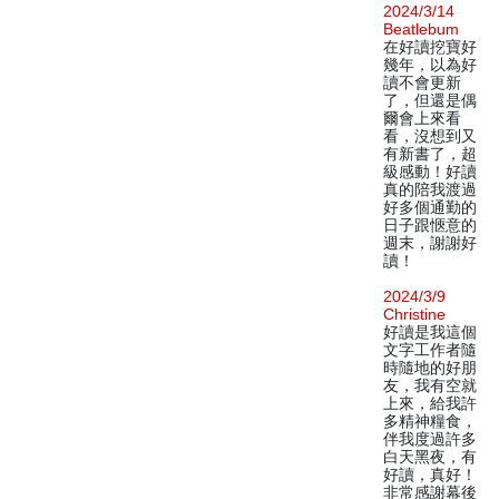
2024/3/14
Beatlebum
在好讀挖寶好
幾年，以為好
讀不會更新
了，但還是偶
爾會上來看
看，沒想到又
有新書了，超
級感動！好讀
真的陪我渡過
好多個通勤的
日子跟愜意的
週末，謝謝好
讀！
2024/3/9
Christine
好讀是我這個
文字工作者隨
時隨地的好朋
友，我有空就
上來，給我許
多精神糧食，
伴我度過許多
白天黑夜，有
好讀，真好！
非常感謝幕後