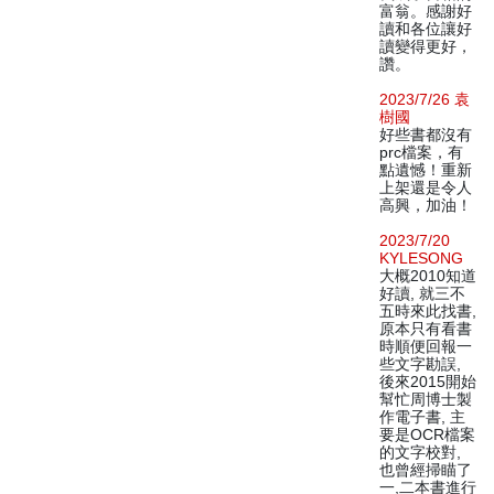
富翁。感謝好
讀和各位讓好
讀變得更好，
讚。
2023/7/26 袁
樹國
好些書都沒有
prc檔案，有
點遺憾！重新
上架還是令人
高興，加油！
2023/7/20
KYLESONG
大概2010知道
好讀, 就三不
五時來此找書,
原本只有看書
時順便回報一
些文字勘誤,
後來2015開始
幫忙周博士製
作電子書, 主
要是OCR檔案
的文字校對,
也曾經掃瞄了
一,二本書進行