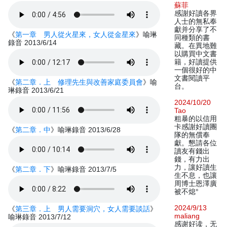
蘇菲
感謝好讀各界
人士的無私奉
獻并分享了不
《
第一章 男人從火星來，女人從金星來
》喻琳
同種類的書
錄音 2013/6/14
藏。在異地難
以購買中文書
籍，好讀提供
一個很好的中
文書閱讀平
《
第二章．上 修理先生與改善家庭委員會
》喻
台。
琳錄音 2013/6/21
2024/10/20
Tao
粗暴的以信用
卡感謝好讀團
《
第二章．中
》喻琳錄音 2013/6/28
隊的無償奉
獻。懇請各位
讀友有錢出
錢，有力出
力，讓好讀生
《
第二章．下
》喻琳錄音 2013/7/5
生不息，也讓
周博士恩澤廣
被不熄°
2024/9/13
《
第三章．上 男人需要洞穴，女人需要談話
》
maliang
喻琳錄音 2013/7/12
感谢好读，无