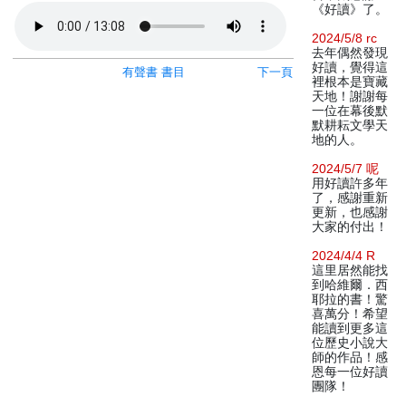
《好讀》了。
2024/5/8 rc
去年偶然發現
好讀，覺得這
有聲書 書目
下一頁
裡根本是寶藏
天地！謝謝每
一位在幕後默
默耕耘文學天
地的人。
2024/5/7 呢
用好讀許多年
了，感謝重新
更新，也感謝
大家的付出！
2024/4/4 R
這里居然能找
到哈維爾．西
耶拉的書！驚
喜萬分！希望
能讀到更多這
位歷史小說大
師的作品！感
恩每一位好讀
團隊！