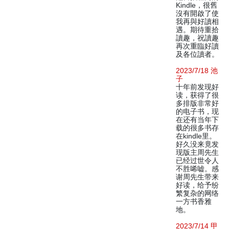
Kindle，很舊
沒有開啟了使
我再與好讀相
遇。期待重拾
讀趣，祝讀趣
再次重臨好讀
及各位讀者。
2023/7/18 池
子
十年前发现好
读，获得了很
多排版非常好
的电子书，现
在还有当年下
载的很多书存
在kindle里。
好久没来竟发
现版主周先生
已经过世令人
不胜唏嘘。感
谢周先生带来
好读，给予纷
繁复杂的网络
一方书香雅
地。
2023/7/14 甲