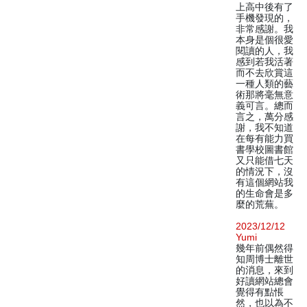
上高中後有了
手機發現的，
非常感謝。我
本身是個很愛
閱讀的人，我
感到若我活著
而不去欣賞這
一種人類的藝
術那將毫無意
義可言。總而
言之，萬分感
謝，我不知道
在每有能力買
書學校圖書館
又只能借七天
的情況下，沒
有這個網站我
的生命會是多
麼的荒蕪。
2023/12/12
Yumi
幾年前偶然得
知周博士離世
的消息，來到
好讀網站總會
覺得有點悵
然，也以為不