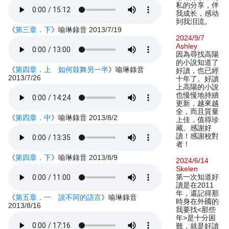
私的分享，伴
我成长，感动
到我泪流。
《
第三章．下
》喻琳錄音 2013/7/19
2024/9/7
Ashley
因為尋找高陽
的小說知道了
《
第四章．上 如何鼓舞另一半
》喻琳錄音
好讀，也已經
2013/7/26
十年了。好讀
上高陽的小說
也慢慢地持續
更新，越來越
全，而且質量
《
第四章．中
》喻琳錄音 2013/8/2
上佳，值得珍
藏。感謝好
讀！感謝校對
者！
《
第四章．下
》喻琳錄音 2013/8/9
2024/6/14
Skelen
第一次知道好
讀是在2011
年，還記得那
《
第五章．一 說不同的語言
》喻琳錄音
時身在外國的
2013/8/16
我要找<那些
年>是十分困
難，就是好讀