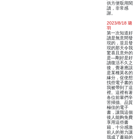
供方便取用閱
讀，非常感
謝。
2023/8/18 璐
羽
第一次知道好
讀是無意間發
現的，並且發
現的那天令我
驚喜且意外的
是—剛好是好
讀復活不久之
後，覺著應該
是某種莫名的
緣分，促使想
找些電子書的
我被帶到了這
裡。這裡有著
各位前輩們辛
苦掃描、品質
極佳的電子
書，讓我這個
後人能夠免費
享用這些書
籍，十分感激
前人的努力讓
我成了書籍的