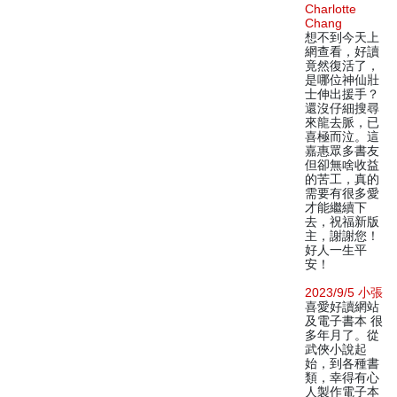
Charlotte
Chang
想不到今天上
網查看，好讀
竟然復活了，
是哪位神仙壯
士伸出援手？
還沒仔細搜尋
來龍去脈，已
喜極而泣。這
嘉惠眾多書友
但卻無啥收益
的苦工，真的
需要有很多愛
才能繼續下
去，祝福新版
主，謝謝您！
好人一生平
安！
2023/9/5 小張
喜愛好讀網站
及電子書本 很
多年月了。從
武俠小說起
始，到各種書
類，幸得有心
人製作電子本