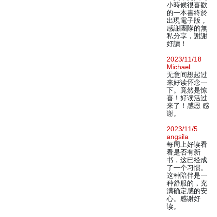
小時候很喜歡
的一本書終於
出現電子版，
感謝團隊的無
私分享，謝謝
好讀！
2023/11/18
Michael
无意间想起过
来好读怀念一
下。竟然是惊
喜！好读活过
来了！感恩 感
谢。
2023/11/5
angsila
每周上好读看
看是否有新
书，这已经成
了一个习惯。
这种陪伴是一
种舒服的，充
满确定感的安
心。感谢好
读。