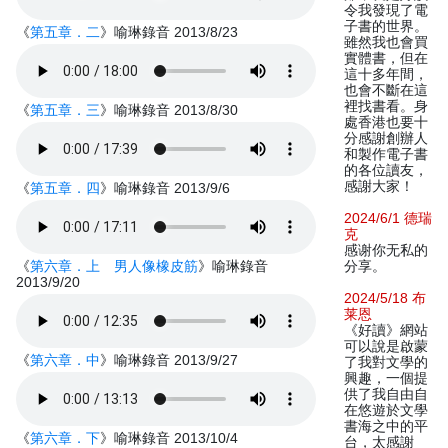
令我發現了電
子書的世界。
《
第五章．二
》喻琳錄音 2013/8/23
雖然我也會買
實體書，但在
這十多年間，
也會不斷在這
裡找書看。身
《
第五章．三
》喻琳錄音 2013/8/30
處香港也要十
分感謝創辦人
和製作電子書
的各位讀友，
感謝大家！
《
第五章．四
》喻琳錄音 2013/9/6
2024/6/1 德瑞
克
感谢你无私的
《
第六章．上 男人像橡皮筋
》喻琳錄音
分享。
2013/9/20
2024/5/18 布
莱恩
《好讀》網站
可以說是啟蒙
《
第六章．中
》喻琳錄音 2013/9/27
了我對文學的
興趣，一個提
供了我自由自
在悠遊於文學
書海之中的平
《
第六章．下
》喻琳錄音 2013/10/4
台，太感謝