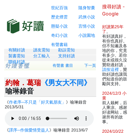
搜尋好讀 -
世紀百強
隨身智囊
Google
歷史煙雲
武俠小說
懸疑小說
言情小說
好讀第25年
了
。
奇幻小說
小說園地
有好讀真好，
有你也真好。
有聲書籍
但不知遍及各
有關好讀
讀友需知
勘誤需知
地的你，究竟
有多少。若你
製書需知
分工輸入
支持好讀
從未或很久沒
聯絡好讀
贊助過好讀，
有聲書 書目
下一頁
請按這裡
，贊
助好讀也讓我
們知道你的鼓
約翰．葛瑞
《男女大不同》
勵與支持。
喻琳錄音
2024/12/3 小
黄
《
作者序─不只是「好天氣朋友」
》喻琳錄音
前人栽树，后
2013/5/31
人乘凉。感谢
好读网站，感
谢所有的故
事。
《
譯序─作個愛情受益人
》喻琳錄音 2013/6/7
2024/10/22