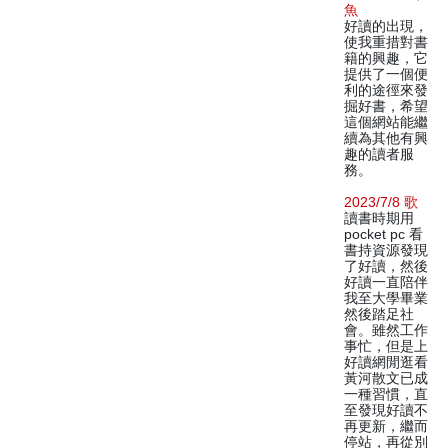
魚
好讀的出現，
使我重措對書
籍的興趣，它
提供了一個便
利的途徑來發
掘好書，希望
這個網站能繼
續為其他有興
趣的讀者服
務。
2023/7/8 歌
讀書時期用
pocket pc 看
書持資源發現
了好讀，然後
好讀一直陪伴
我至大學畢業
然後踏足社
會。雖然工作
事忙，但是上
好讀網閒逛看
黃河散文已成
一種習慣，直
至發現好讀不
再更新，繼而
停站，再從別