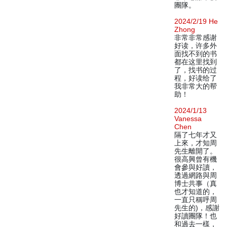
團隊。
2024/2/19 He
Zhong
非常非常感谢
好读，许多外
面找不到的书
都在这里找到
了，找书的过
程，好读给了
我非常大的帮
助！
2024/1/13
Vanessa
Chen
隔了七年才又
上來，才知周
先生離開了。
很高興曾有機
會參與好讀，
透過網路與周
博士共事（真
也才知道的，
一直只稱呼周
先生的)，感謝
好讀團隊！也
和過去一樣，