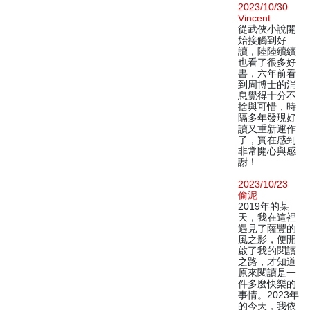
2023/10/30
Vincent
從武俠小說開
始接觸到好
讀，陸陸續續
也看了很多好
書，六年前看
到周博士的消
息覺得十分不
捨與可惜，時
隔多年發現好
讀又重新運作
了，實在感到
非常開心與感
謝！
2023/10/23
偷泥
2019年的某
天，我在這裡
遇見了薩豐的
風之影，便開
啟了我的閱讀
之路，才知道
原來閱讀是一
件多麼快樂的
事情。2023年
的今天，我依