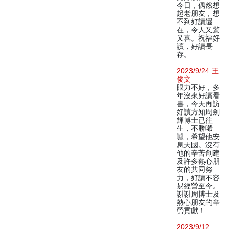
今日，偶然想
起老朋友，想
不到好讀還
在，令人又驚
又喜。祝福好
讀，好讀長
存。
2023/9/24 王
俊文
眼力不好，多
年沒來好讀看
書，今天再訪
好讀方知周劍
輝博士已往
生，不勝唏
噓，希望他安
息天國。沒有
他的辛苦創建
及許多熱心朋
友的共同努
力，好讀不容
易經營至今。
謝謝周博士及
熱心朋友的辛
勞貢獻！
2023/9/12