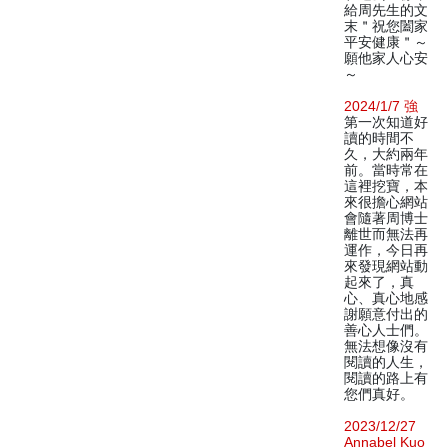
給周先生的文
末＂祝您闔家
平安健康＂～
願他家人心安
～
2024/1/7 強
第一次知道好
讀的時間不
久，大約兩年
前。當時常在
這裡挖寶，本
來很擔心網站
會隨著周博士
離世而無法再
運作，今日再
來發現網站動
起來了，真
心、真心地感
謝願意付出的
善心人士們。
無法想像沒有
閱讀的人生，
閱讀的路上有
您們真好。
2023/12/27
Annabel Kuo