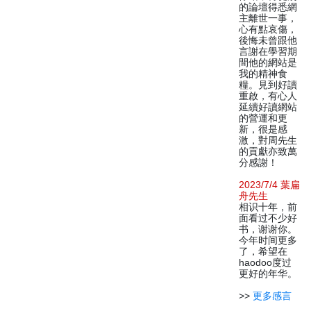
的論壇得悉網
主離世一事，
心有點哀傷，
後悔未曾跟他
言謝在學習期
間他的網站是
我的精神食
糧。見到好讀
重啟，有心人
延續好讀網站
的營運和更
新，很是感
激，對周先生
的貢獻亦致萬
分感謝！
2023/7/4 葉扁
舟先生
相识十年，前
面看过不少好
书，谢谢你。
今年时间更多
了，希望在
haodoo度过
更好的年华。
>>
更多感言