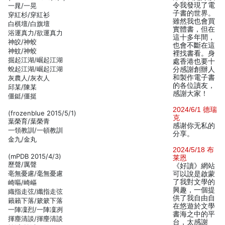
令我發現了電
一晁/一晃
子書的世界。
穿紅杉/穿紅衫
雖然我也會買
白棋壇/白旗壇
實體書，但在
浴運真力/欲運真力
這十多年間，
神皎/神蛟
也會不斷在這
神蚊/神蛟
裡找書看。身
掘起江湖/崛起江湖
處香港也要十
蛻起江湖/崛起江湖
分感謝創辦人
和製作電子書
灰農人/灰衣人
的各位讀友，
邱某/陳某
感謝大家！
僵鋌/僵挺
2024/6/1 德瑞
(frozenblue 2015/5/1)
克
葉榮育/葉榮青
感谢你无私的
一領教訓/一頓教訓
分享。
金九/金丸
2024/5/18 布
(mPDB 2015/4/3)
莱恩
歷聲/厲聲
《好讀》網站
亳無憂慮/毫無憂慮
可以說是啟蒙
了我對文學的
崎嘔/崎嶇
興趣，一個提
織指走弦/纖指走弦
供了我自由自
籟籟下落/簌簌下落
在悠遊於文學
一陣凜烈/一陣凜冽
書海之中的平
揮塵清談/揮麈清談
台，太感謝