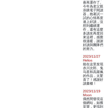
會再運作了。
今年為老父親
添購電子閱讀
器，抱著試一
試的心情再度
連上好讀，沒
想到繼續運
作，還有這麼
多讀友再度回
來這裡，感覺
很溫暖，謝謝
好讀與團隊們
的努力。
2023/11/27
Helios
能在这里发现
赤川次郎、鬼
马星和高羅佩
的作品，太驚
喜了！感謝好
讀書櫃！
2023/11/19
Moon
偶然間發現這
個網站，如獲
至寶，更找到