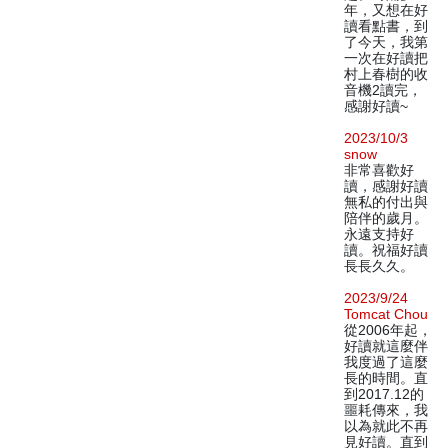
年，又想在好
讀看點書，到
了今天，我第
一次在好讀把
村上春樹的收
音機2讀完，
感謝好讀~
2023/10/3
snow
非常喜歡好
讀，感謝好讀
無私的付出與
陪伴的歲月。
永遠支持好
讀。祝福好讀
長長久久。
2023/9/24
Tomcat Chou
從2006年起，
好讀就這麼伴
我度過了這麼
長的時間。直
到2017.12的
噩耗傳來，我
以為就此不再
見好讀。直到