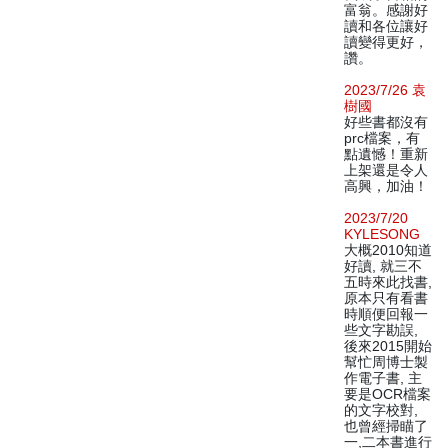
富翁。感謝好
讀和各位讓好
讀變得更好，
讚。
2023/7/26 袁
樹國
好些書都沒有
prc檔案，有
點遺憾！重新
上架還是令人
高興，加油！
2023/7/20
KYLESONG
大概2010知道
好讀, 就三不
五時來此找書,
原本只有看書
時順便回報一
些文字勘誤,
後來2015開始
幫忙周博士製
作電子書, 主
要是OCR檔案
的文字校對,
也曾經掃瞄了
一,二本書進行