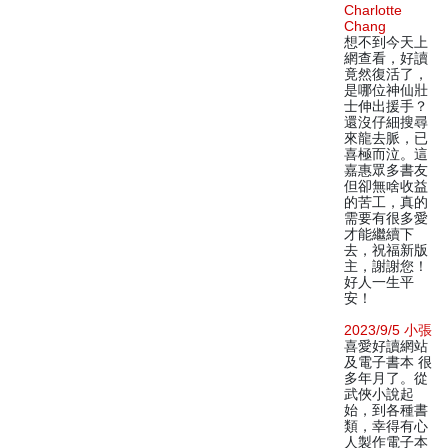
Charlotte
Chang
想不到今天上
網查看，好讀
竟然復活了，
是哪位神仙壯
士伸出援手？
還沒仔細搜尋
來龍去脈，已
喜極而泣。這
嘉惠眾多書友
但卻無啥收益
的苦工，真的
需要有很多愛
才能繼續下
去，祝福新版
主，謝謝您！
好人一生平
安！
2023/9/5 小張
喜愛好讀網站
及電子書本 很
多年月了。從
武俠小說起
始，到各種書
類，幸得有心
人製作電子本