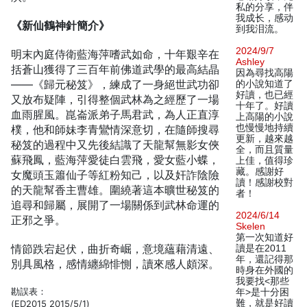
私的分享，伴
我成长，感动
《新仙鶴神針簡介》
到我泪流。
2024/9/7
明末內庭侍衛藍海萍嗜武如命，十年艱辛在
Ashley
括蒼山獲得了三百年前佛道武學的最高結晶
因為尋找高陽
——《歸元秘笈》，練成了一身絕世武功卻
的小說知道了
好讀，也已經
又放布疑陣，引得整個武林為之經歷了一場
十年了。好讀
血雨腥風。崑崙派弟子馬君武，為人正直淳
上高陽的小說
也慢慢地持續
樸，他和師妹李青鸞情深意切，在隨師搜尋
更新，越來越
秘笈的過程中又先後結識了天龍幫無影女俠
全，而且質量
蘇飛鳳，藍海萍愛徒白雲飛，愛女藍小蝶，
上佳，值得珍
藏。感謝好
女魔頭玉簫仙子等紅粉知己，以及奸詐陰險
讀！感謝校對
的天龍幫香主曹雄。圍繞著這本曠世秘笈的
者！
追尋和歸屬，展開了一場關係到武林命運的
2024/6/14
正邪之爭。
Skelen
第一次知道好
情節跌宕起伏，曲折奇崛，意境蘊藉清遠、
讀是在2011
年，還記得那
別具風格，感情纏綿悱惻，讀來感人頗深。
時身在外國的
我要找<那些
勘誤表：
年>是十分困
難，就是好讀
(ED2015 2015/5/1)