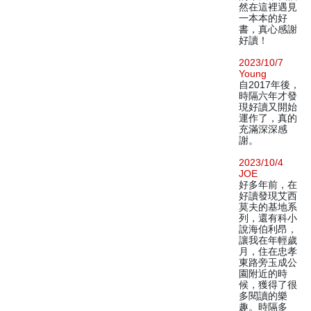
然在這裡遇見
一本本的好
書，真心感謝
好讀！
2023/10/7
Young
自2017年後，
時隔六年才發
現好讀又開始
運作了，真的
充滿深深感
謝。
2023/10/4
JOE
好多年前，在
好讀發現艾西
莫夫的基地系
列，還有科小
說海伯利昂，
讓我在年輕歲
月，住在忠孝
東路旁玉成公
園附近的時
候，獲得了很
多閱讀的樂
趣。時隔多