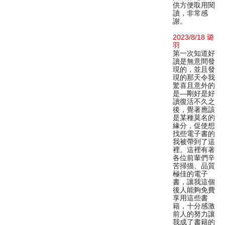
供方便取用閱
讀，非常感
謝。
2023/8/18 璐
羽
第一次知道好
讀是無意間發
現的，並且發
現的那天令我
驚喜且意外的
是—剛好是好
讀復活不久之
後，覺著應該
是某種莫名的
緣分，促使想
找些電子書的
我被帶到了這
裡。這裡有著
各位前輩們辛
苦掃描、品質
極佳的電子
書，讓我這個
後人能夠免費
享用這些書
籍，十分感激
前人的努力讓
我成了書籍的