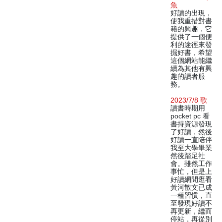
魚
好讀的出現，
使我重措對書
籍的興趣，它
提供了一個便
利的途徑來發
掘好書，希望
這個網站能繼
續為其他有興
趣的讀者服
務。
2023/7/8 歌
讀書時期用
pocket pc 看
書持資源發現
了好讀，然後
好讀一直陪伴
我至大學畢業
然後踏足社
會。雖然工作
事忙，但是上
好讀網閒逛看
黃河散文已成
一種習慣，直
至發現好讀不
再更新，繼而
停站，再從別