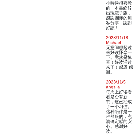
小時候很喜歡
的一本書終於
出現電子版，
感謝團隊的無
私分享，謝謝
好讀！
2023/11/18
Michael
无意间想起过
来好读怀念一
下。竟然是惊
喜！好读活过
来了！感恩 感
谢。
2023/11/5
angsila
每周上好读看
看是否有新
书，这已经成
了一个习惯。
这种陪伴是一
种舒服的，充
满确定感的安
心。感谢好
读。