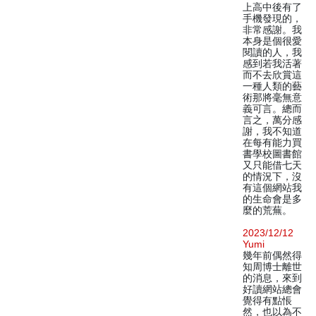
上高中後有了
手機發現的，
非常感謝。我
本身是個很愛
閱讀的人，我
感到若我活著
而不去欣賞這
一種人類的藝
術那將毫無意
義可言。總而
言之，萬分感
謝，我不知道
在每有能力買
書學校圖書館
又只能借七天
的情況下，沒
有這個網站我
的生命會是多
麼的荒蕪。
2023/12/12
Yumi
幾年前偶然得
知周博士離世
的消息，來到
好讀網站總會
覺得有點悵
然，也以為不