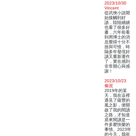
2023/10/30
Vincent
從武俠小說開
始接觸到好
讀，陸陸續續
也看了很多好
書，六年前看
到周博士的消
息覺得十分不
捨與可惜，時
隔多年發現好
讀又重新運作
了，實在感到
非常開心與感
謝！
2023/10/23
偷泥
2019年的某
天，我在這裡
遇見了薩豐的
風之影，便開
啟了我的閱讀
之路，才知道
原來閱讀是一
件多麼快樂的
事情。2023年
的今天，我依