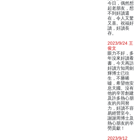
今日，偶然想
起老朋友，想
不到好讀還
在，令人又驚
又喜。祝福好
讀，好讀長
存。
2023/9/24 王
俊文
眼力不好，多
年沒來好讀看
書，今天再訪
好讀方知周劍
輝博士已往
生，不勝唏
噓，希望他安
息天國。沒有
他的辛苦創建
及許多熱心朋
友的共同努
力，好讀不容
易經營至今。
謝謝周博士及
熱心朋友的辛
勞貢獻！
2023/9/12