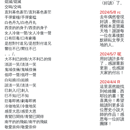
熄減/熄滅
《好讀》了。
交嗚/交鳴
直到幕色蒼茫/直到暮色蒼茫
2024/5/8 rc
去年偶然發現
手彈窗欞/手彈窗櫺
好讀，覺得這
白色丹九/白色丹丸
裡根本是寶藏
西歪的的身子/西歪的身子
天地！謝謝每
女人冷做一聲/女人冷傲一聲
一位在幕後默
口有巨毒/口有劇毒
默耕耘文學天
是想對忖道兄/是想對付道兄
地的人。
響往不已/嚮往不已
。。/。
2024/5/7 呢
用好讀許多年
大不利已的情/大不利己的情
了，感謝重新
淡談一笑/淡淡一笑
更新，也感謝
鬼域伎倆/鬼蜮伎倆
大家的付出！
低啍一聲/低哼一聲
白站娘/白姑娘
2024/4/4 R
談淡一笑/淡淡一笑
這里居然能找
巳刺入/已刺入
到哈維爾．西
巳不知/已不知
耶拉的書！驚
喜萬分！希望
巨毒即將/劇毒即將
能讀到更多這
冷做地笑/冷傲地笑
位歷史小說大
感受大思/感受大恩
師的作品！感
青鸞巳聞得/青鸞已聞得
恩每一位好讀
南平的的飛鈸/南平的飛鈸
團隊！
敬愛祟仰/敬愛崇仰