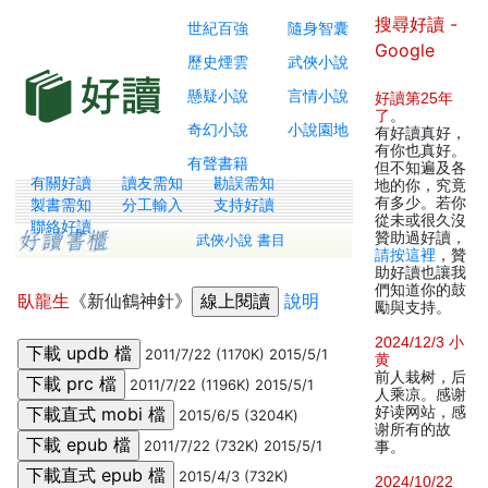
搜尋好讀 -
世紀百強
隨身智囊
Google
歷史煙雲
武俠小說
懸疑小說
言情小說
好讀第25年
了
。
奇幻小說
小說園地
有好讀真好，
有你也真好。
有聲書籍
但不知遍及各
有關好讀
讀友需知
勘誤需知
地的你，究竟
有多少。若你
製書需知
分工輸入
支持好讀
從未或很久沒
聯絡好讀
贊助過好讀，
武俠小說 書目
請按這裡
，贊
助好讀也讓我
們知道你的鼓
臥龍生
《新仙鶴神針》
說明
勵與支持。
2024/12/3 小
2011/7/22 (1170K) 2015/5/1
黄
前人栽树，后
2011/7/22 (1196K) 2015/5/1
人乘凉。感谢
好读网站，感
2015/6/5 (3204K)
谢所有的故
2011/7/22 (732K) 2015/5/1
事。
2015/4/3 (732K)
2024/10/22