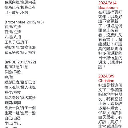
色厲內茬/色厲內荏
2024/3/14
據為已有/據為己有
Beatlebum
在好讀挖寶好
巳不敢/已不敢
幾年，以為好
讀不會更新
(frozenblue 2015/4/3)
了，但還是偶
官清/玄清
爾會上來看
百清/玄清
看，沒想到又
八括/八招
有新書了，超
玉其子/玉真子
級感動！好讀
轎癡無邪/嬌癡無邪
真的陪我渡過
歸元祕簇/歸元祕笈
好多個通勤的
日子跟愜意的
(mPDB 2011/7/22)
週末，謝謝好
稍加註意/注意
讀！
仰險/仰臉
2024/3/9
瞼/臉
Christine
縱影已杳/蹤影已杳
好讀是我這個
攝人魂魄/懾人魂魄
文字工作者隨
禪仗/禪杖
時隨地的好朋
莫名奇妙/莫名其妙
友，我有空就
時問/時間
上來，給我許
身於一側/身子一側
多精神糧食，
伴我度過許多
生死一發/生死一髮
白天黑夜，有
自已/自己
好讀，真好！
早巳/早已
非常感謝幕後