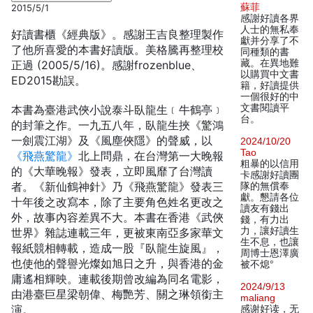
蘇菲
2015/5/1
感謝好讀各界
人士的無私奉
好讀書櫃《經典版》。感謝王吉良整理製作
獻并分享了不
了他所喜愛的本書好讀版。美格騰再整理校
同種類的書
藏。在異地難
正過 (2005/5/16)。感謝frozenblue、
以購買中文書
ED2015勘誤。
籍，好讀提供
一個很好的中
文書閱讀平
本書為臺港武俠小說泰斗臥龍生﹝牛鶴亭﹞
台。
的封筆之作。一九五八年，臥龍生挾《驚鴻
一劍震江湖》及《風塵俠隱》的聲威，以
2024/10/20
Tao
《飛燕驚龍》
北上問鼎，在台灣第一大晚報
粗暴的以信用
的《大華晚報》發表，立即風靡了台灣讀
卡感謝好讀團
者。《新仙鶴神針》乃《飛燕驚龍》發表三
隊的無償奉
獻。懇請各位
十年後之改寫本，除了主要角色姓名更改之
讀友有錢出
外，故事內容差異不大。本書在香港《武俠
錢，有力出
力，讓好讀生
世界》雜誌連載三年，更被東南亞多家華文
生不息，也讓
報紙競相轉載，造成一股『臥龍生旋風』，
周博士恩澤廣
也使他的聲譽光燦如旭日之升，與香港的金
被不熄°
庸遙相輝映。連載後期曾改編為同名電影，
2024/9/13
由港臺巨星梁朝偉、梅艷芳、關之琳領銜主
maliang
演。
感谢好读，无