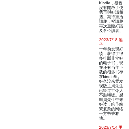
Kindle，很舊
沒有開啟了使
我再與好讀相
遇。期待重拾
讀趣，祝讀趣
再次重臨好讀
及各位讀者。
2023/7/18 池
子
十年前发现好
读，获得了很
多排版非常好
的电子书，现
在还有当年下
载的很多书存
在kindle里。
好久没来竟发
现版主周先生
已经过世令人
不胜唏嘘。感
谢周先生带来
好读，给予纷
繁复杂的网络
一方书香雅
地。
2023/7/14 甲