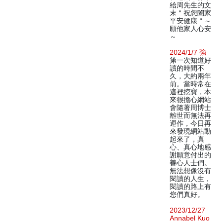
給周先生的文
末＂祝您闔家
平安健康＂～
願他家人心安
～
2024/1/7 強
第一次知道好
讀的時間不
久，大約兩年
前。當時常在
這裡挖寶，本
來很擔心網站
會隨著周博士
離世而無法再
運作，今日再
來發現網站動
起來了，真
心、真心地感
謝願意付出的
善心人士們。
無法想像沒有
閱讀的人生，
閱讀的路上有
您們真好。
2023/12/27
Annabel Kuo