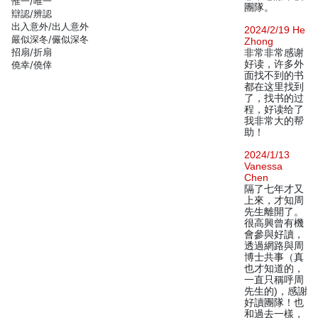
惟一/唯一
團隊。
辯認/辨認
出入意外/出人意外
2024/2/19 He
嚴似深冬/儼似深冬
Zhong
招扇/折扇
非常非常感谢
好读，许多外
僥幸/僥倖
面找不到的书
都在这里找到
了，找书的过
程，好读给了
我非常大的帮
助！
2024/1/13
Vanessa
Chen
隔了七年才又
上來，才知周
先生離開了。
很高興曾有機
會參與好讀，
透過網路與周
博士共事（真
也才知道的，
一直只稱呼周
先生的)，感謝
好讀團隊！也
和過去一樣，