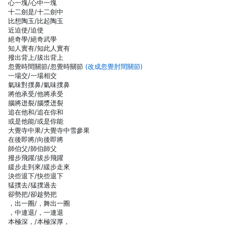
心一塊/心中一塊
十二劍是/十二劍中
比想陶玉/比起陶玉
近迫使/迫使
絕奇學/絕奇武學
知人實有/知此人實有
撥出背上/拔出背上
忽覺時間關節/忽覺時關節
(改成忽覺肘間關節)
一場交/一場相交
氣味對撲鼻/氣味撲鼻
將他承受/他將承受
腦將迸裂/腦漿迸裂
追在他和/追在你和
或是他能/或是你能
大覺寺中果/大覺寺中雪參果
在後即將/向後即將
師伯父/師伯師父
撥步飛躍/拔步飛躍
緩步走到來/緩步走來
決些退下/快些退下
猛撲去/猛撲過去
卻勢把/卻趁勢把
，出一圈/，舞出一圈
，中連退/，一連退
本極深，/本極深厚，