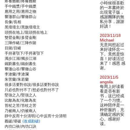
疼養難耐/疼癢難耐
小時候很喜歡
手中鐵漿/手中鐵槳
的一本書終於
應用之用/應用之物
出現電子版，
響澈群山/響徹群山
感謝團隊的無
私分享，謝謝
長像/長相
好讀！
黑壇壇主/黑旗壇壇主
頭拐在地上/龍頭拐在地上
2023/11/18
雙臂金剛/多臂金剛
Michael
三陣作睹/三陣作賭
无意间想起过
目賭/目睹
来好读怀念一
手持著顎下/手捋著顎下
下。竟然是惊
濁步江湖/獨步江湖
喜！好读活过
来了！感恩 感
鐵劉書生/鐵劍書生
谢。
響澈山谷/響徹山谷
李滄蘭/李滄瀾
2023/11/5
朱苦蘭/朱若蘭
angsila
很多活要對你說/很多話要對你說
每周上好读看
只必也對付不了/想必也對付不了
看是否有新
堅強之入/堅強之人
书，这已经成
比敵為友/化敵為友
了一个习惯。
这种陪伴是一
苔杖之苦/笞杖之苦
种舒服的，充
乃被兩人/仍被兩人
满确定感的安
靜中反而十分清明/心中反而十分清明
心。感谢好
戡破/堪破
(改成勘破)
读。
內功口袂/內功口訣