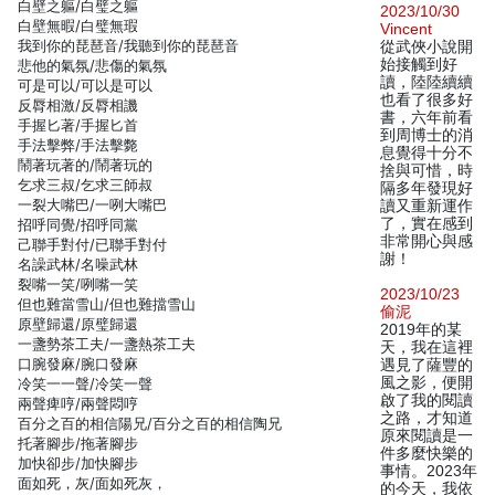
白壁之軀/白璧之軀
2023/10/30
白壁無暇/白璧無瑕
Vincent
我到你的琵琶音/我聽到你的琵琶音
從武俠小說開
始接觸到好
悲他的氣氛/悲傷的氣氛
讀，陸陸續續
可是可以/可以是可以
也看了很多好
反脣相激/反脣相譏
書，六年前看
手握匕著/手握匕首
到周博士的消
手法擊弊/手法擊斃
息覺得十分不
鬧著玩著的/鬧著玩的
捨與可惜，時
乞求三叔/乞求三師叔
隔多年發現好
一裂大嘴巴/一咧大嘴巴
讀又重新運作
了，實在感到
招呼同覺/招呼同黨
非常開心與感
己聯手對付/已聯手對付
謝！
名譟武林/名噪武林
裂嘴一笑/咧嘴一笑
2023/10/23
但也難當雪山/但也難擋雪山
偷泥
原壁歸還/原璧歸還
2019年的某
一盞勢茶工夫/一盞熱茶工夫
天，我在這裡
口腕發麻/腕口發麻
遇見了薩豐的
風之影，便開
冷笑一一聲/冷笑一聲
啟了我的閱讀
兩聲痺哼/兩聲悶哼
之路，才知道
百分之百的相信陽兄/百分之百的相信陶兄
原來閱讀是一
托著腳步/拖著腳步
件多麼快樂的
加快卻步/加快腳步
事情。2023年
面如死，灰/面如死灰，
的今天，我依