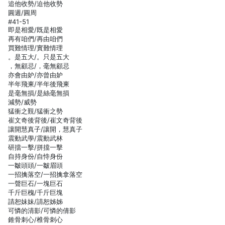
追他收勢/迫他收勢
圓週/圓周
#41-51
即是相愛/既是相愛
再有咱們/再由咱們
買難情理/實難情理
。是五大/。只是五大
，無顧忌/，毫無顧忌
亦會由妒/亦曾由妒
半年飛柬/半年後飛柬
是毫無損/是絲毫無損
減勢/威勢
猛衝之覲/猛衝之勢
崔文奇後背後/崔文奇背後
讓開慧真子/讓開，慧真子
震動武學/震動武林
研擋一擊/拼擋一擊
自持身份/自恃身份
一皺頭頭/一皺眉頭
一招擒落空/一招擒拿落空
一聲巨石/一塊巨石
千斤巨槐/千斤巨塊
請恕妹妹/請恕姊姊
可憐的清影/可憐的倩影
錐骨刺心/椎骨刺心