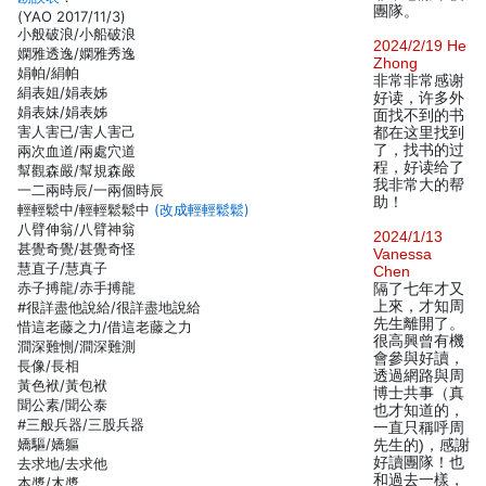
團隊。
(YAO 2017/11/3)
小般破浪/小船破浪
2024/2/19 He
嫻雅透逸/嫻雅秀逸
Zhong
娟帕/絹帕
非常非常感谢
絹表姐/娟表姊
好读，许多外
娟表妹/娟表姊
面找不到的书
害人害已/害人害己
都在这里找到
了，找书的过
兩次血道/兩處穴道
程，好读给了
幫觀森嚴/幫規森嚴
我非常大的帮
一二兩時辰/一兩個時辰
助！
輕輕鬆中/輕輕鬆鬆中
(改成輕輕鬆鬆)
八臂伸翁/八臂神翁
2024/1/13
甚覺奇覺/甚覺奇怪
Vanessa
慧直子/慧真子
Chen
赤子搏龍/赤手搏龍
隔了七年才又
上來，才知周
#很詳盡他說給/很詳盡地說給
先生離開了。
惜這老藤之力/借這老藤之力
很高興曾有機
澗深難惻/澗深難測
會參與好讀，
長像/長相
透過網路與周
黃色袱/黃包袱
博士共事（真
聞公素/聞公泰
也才知道的，
#三般兵器/三股兵器
一直只稱呼周
嬌驅/嬌軀
先生的)，感謝
好讀團隊！也
去求地/去求他
和過去一樣，
本槳/木槳