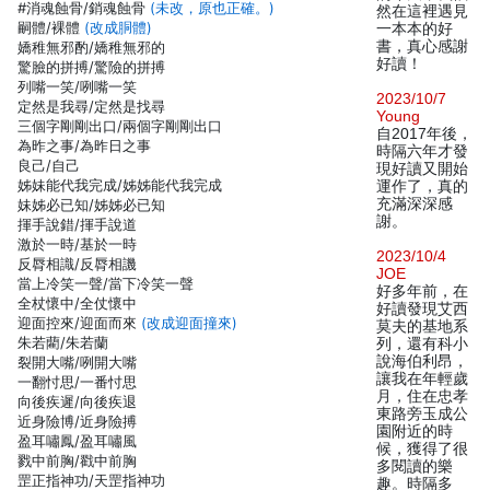
#消魂蝕骨/銷魂蝕骨
(未改，原也正確。)
然在這裡遇見
嗣體/裸體
(改成胴體)
一本本的好
書，真心感謝
嬌稚無邪酌/嬌稚無邪的
好讀！
驚臉的拼搏/驚險的拼搏
列嘴一笑/咧嘴一笑
2023/10/7
定然是我尋/定然是找尋
Young
三個字剛剛出口/兩個字剛剛出口
自2017年後，
為昨之事/為昨日之事
時隔六年才發
良己/自己
現好讀又開始
姊妹能代我完成/姊姊能代我完成
運作了，真的
充滿深深感
妹姊必已知/姊姊必已知
謝。
揮手說錯/揮手說道
激於一時/基於一時
2023/10/4
反脣相識/反脣相譏
JOE
當上冷笑一聲/當下冷笑一聲
好多年前，在
全杖懷中/全仗懷中
好讀發現艾西
迎面控來/迎面而來
(改成迎面撞來)
莫夫的基地系
朱若藺/朱若蘭
列，還有科小
說海伯利昂，
裂開大嘴/咧開大嘴
讓我在年輕歲
一翻忖思/一番忖思
月，住在忠孝
向後疾遲/向後疾退
東路旁玉成公
近身險博/近身險搏
園附近的時
盈耳嘯鳳/盈耳嘯風
候，獲得了很
戮中前胸/戳中前胸
多閱讀的樂
罡正指神功/天罡指神功
趣。時隔多