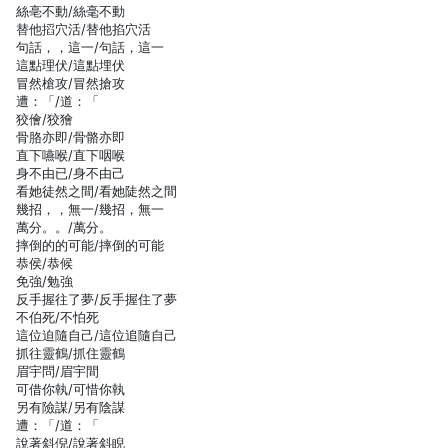
絲亳不動/絲毫不動
替他搯穴活/替他掐穴活
句話，，這一/句話，這一
這點理伏/這點埋伏
冒然槍攻/冒然搶攻
遭：「/道：「
狡儈/狡獪
骨胳亦即/骨骼亦即
直下嚥喉/直下咽喉
身不由已/身不由己
看她徒然之間/看她陡然之間
幾招，，無一/幾招，無一
萬分。。/萬分。
摔倒的的可能/摔倒的可能
恭侯/恭候
免強/勉強
反手握往了夢/反手握住了夢
不伯死/不怕死
這位迫隨自己/這位追隨自己
抓往靈鶴/抓住靈鶴
眉宇問/眉宇間
可借你執/可惜你執
另有險謀/另有陰謀
遭：「/道：「
說著斜倪/說著斜睨