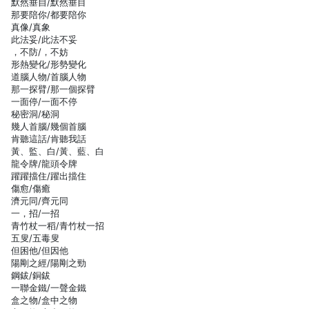
默然垂自/默然垂目
那要陪你/都要陪你
真像/真象
此法妥/此法不妥
，不防/，不妨
形熱變化/形勢變化
道腦人物/首腦人物
那一探臂/那一個探臂
一面停/一面不停
秘密洞/秘洞
幾人首腦/幾個首腦
肯聽這話/肯聽我話
黃、監、白/黃、藍、白
龍令牌/龍頭令牌
躍躍擋住/躍出擋住
傷愈/傷癒
濟元同/齊元同
一，招/一招
青竹杖一稻/青竹杖一招
五叟/五毒叟
但困他/但因他
陽剛之經/陽剛之勁
鋼鈸/銅鈸
一聯金鐵/一聲金鐵
盒之物/盒中之物