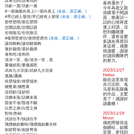
說著完的/說著玩的
會再運作了。
功虧一賞/功虧一簣
今年為老父親
#一面偷眼向床上/一面向床上
(未改，原正確。)
添購電子閱讀
#早已經人發現/早已經有人發現
(未改，原正確。)
器，抱著試一
那劈壁間/那石壁間
試的心情再度
連上好讀，沒
忿開話題/岔開話題
想到繼續運
生情陰沈/生性陰沈
作，還有這麼
#復用壁虎功/便用壁虎功
(未改，原正確。)
多讀友再度回
讓你騎夠/讓你騎個夠
來這裡，感覺
激於義憤/基於義憤
很溫暖，謝謝
者和尚/老和尚
好讀與團隊們
淡淡一笑，值/淡淡一笑，道
的努力。
重傷頻死/重傷瀕死
2023/11/27
武休九大宗派/武林九大宗派
Helios
激諷/譏諷
能在这里发现
依壁端坐/倚壁端坐
赤川次郎、鬼
雖蹩著/雖憋著
马星和高羅佩
這招妙/這妙招
的作品，太驚
活猶未落/話猶未落
喜了！感謝好
昏迷不省/昏迷不醒
讀書櫃！
白壁之身/白璧之身
2023/11/19
對恃/對峙
Moon
決請住手/快請住手
偶然間發現這
飛撲鐵劍書時/飛撲鐵劍書生時
個網站，如獲
劍拔腎張/劍拔弩張
至寶，更找到