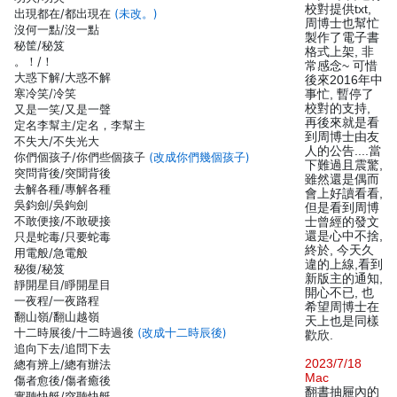
校對提供txt,
出現都在/都出現在
(未改。)
周博士也幫忙
沒何一點/沒一點
製作了電子書
秘筐/秘笈
格式上架, 非
。！/！
常感念~ 可惜
大惑下解/大惑不解
後來2016年中
寒冷笑/冷笑
事忙, 暫停了
校對的支持,
又是一笑/又是一聲
再後來就是看
定名李幫主/定名，李幫主
到周博士由友
不失大/不失光大
人的公告....當
你們個孩子/你們些個孩子
(改成你們幾個孩子)
下難過且震驚,
突問背後/突聞背後
雖然還是偶而
去解各種/專解各種
會上好讀看看,
吳鈞劍/吳鉤劍
但是看到周博
不敢便接/不敢硬接
士曾經的發文
還是心中不捨,
只是蛇毒/只要蛇毒
終於, 今天久
用電般/急電般
違的上線,看到
秘復/秘笈
新版主的通知,
靜開星目/睜開星目
開心不已, 也
一夜程/一夜路程
希望周博士在
翻山嶺/翻山越嶺
天上也是同樣
十二時展後/十二時過後
(改成十二時辰後)
歡欣.
追向下去/追問下去
2023/7/18
總有辨上/總有辦法
Mac
傷者愈後/傷者癒後
翻書抽屜內的
實聽快艇/突聽快艇