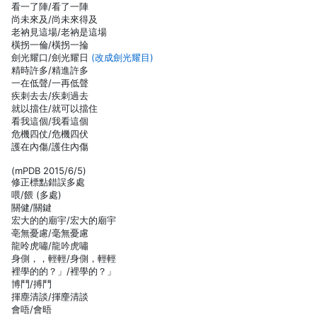
看一了陣/看了一陣
尚未來及/尚未來得及
老衲見這場/老衲是這場
橫拐一倫/橫拐一掄
劍光耀口/劍光耀日
(改成劍光耀目)
精時許多/精進許多
一在低聲/一再低聲
疾刺去去/疾刺過去
就以擋住/就可以擋住
看我這個/我看這個
危機四仗/危機四伏
護在內傷/護住內傷
(mPDB 2015/6/5)
修正標點錯誤多處
喂/餵 (多處)
關健/關鍵
宏大的的廟宇/宏大的廟宇
亳無憂慮/毫無憂慮
龍呤虎嘯/龍吟虎嘯
身側，，輕輕/身側，輕輕
裡學的的？」/裡學的？」
博鬥/搏鬥
揮塵清談/揮麈清談
會唔/會晤