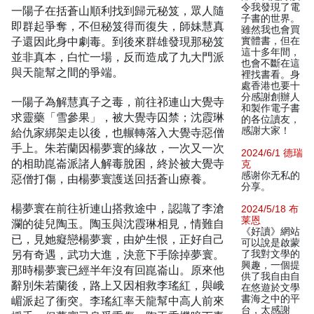
令我發現了電
一陽子在括蒼山順利找到歸元秘笈，眾人隨
子書的世界。
即群起爭奪，不但秘笈得而復失，師妹慧真
雖然我也會買
子還因此身中劇毒。到後來群雄發現那秘笈
實體書，但在
這十多年間，
並非真本，白忙一場，反而造成了九大門派
也會不斷在這
與天龍幫之間的爭端。
裡找書看。身
處香港也要十
分感謝創辦人
一陽子為解慧真子之毒，前往祁連山大覺寺
和製作電子書
求靈藥「雪參果」，被大覺寺囚禁；沈霞琳
的各位讀友，
感謝大家！
給仇家綁架走以後，也輾轉落入大覺寺惡僧
手上。朱若蘭因楊夢寰的緣故，一次又一次
2024/6/1 德瑞
的相助崑崙派諸人解毒脫困，終於被大覺寺
克
感谢你无私的
惡僧打傷，由楊夢寰護送回括蒼山療養。
分享。
楊夢寰在前往祈連山搭救途中，認識了李滄
2024/5/18 布
莱恩
瀾的徒兒陶玉。陶玉與沈霞琳相見，情難自
《好讀》網站
已，見她癡戀楊夢寰，由妒生恨，正好自己
可以說是啟蒙
另有奇遇，武功大進，決意下手除掉夢寰。
了我對文學的
興趣，一個提
那時楊夢寰已經半年沒有回崑崙山。原來他
供了我自由自
辭別朱若蘭後，路上又因相救李瑤紅，與峨
在悠遊於文學
書海之中的平
嵋派起了衝突。李瑤紅率天龍幫中高人前來
台，太感謝