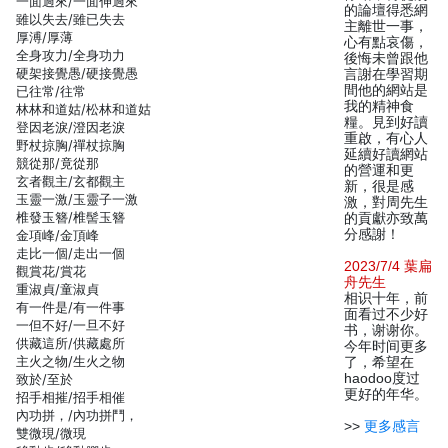
一面過來/一面伸過來
的論壇得悉網
雖以失去/雖已失去
主離世一事，
厚溥/厚薄
心有點哀傷，
全身攻力/全身功力
後悔未曾跟他
硬架接覺愚/硬接覺愚
言謝在學習期
間他的網站是
已往常/往常
我的精神食
林林和道姑/松林和道姑
糧。見到好讀
登因老淚/澄因老淚
重啟，有心人
野杖掠胸/禪杖掠胸
延續好讀網站
競從那/竟從那
的營運和更
玄者觀主/玄都觀主
新，很是感
玉靈一激/玉靈子一激
激，對周先生
椎發玉簪/椎髻玉簪
的貢獻亦致萬
分感謝！
金項峰/金頂峰
走比一個/走出一個
2023/7/4 葉扁
觀賞花/賞花
舟先生
重淑貞/童淑貞
相识十年，前
有一件是/有一件事
面看过不少好
一但不好/一旦不好
书，谢谢你。
供藏這所/供藏處所
今年时间更多
主火之物/生火之物
了，希望在
haodoo度过
致於/至於
更好的年华。
招手相摧/招手相催
內功拼，/內功拼鬥，
>>
更多感言
雙微現/微現