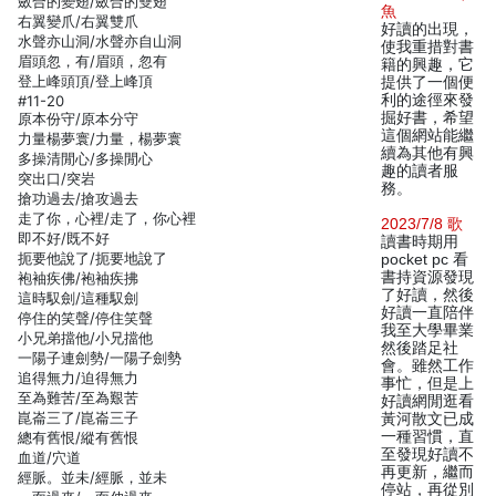
斂合的變翅/斂合的雙翅
魚
右翼變爪/右翼雙爪
好讀的出現，
水聲亦山洞/水聲亦自山洞
使我重措對書
眉頭忽，有/眉頭，忽有
籍的興趣，它
登上峰頭頂/登上峰頂
提供了一個便
利的途徑來發
#11-20
掘好書，希望
原本份守/原本分守
這個網站能繼
力量楊夢寰/力量，楊夢寰
續為其他有興
多操清閒心/多操閒心
趣的讀者服
突出口/突岩
務。
搶功過去/搶攻過去
走了你，心裡/走了，你心裡
2023/7/8 歌
即不好/既不好
讀書時期用
扼要他說了/扼要地說了
pocket pc 看
書持資源發現
袍袖疾佛/袍袖疾拂
了好讀，然後
這時馭劍/這種馭劍
好讀一直陪伴
停住的笑聲/停住笑聲
我至大學畢業
小兄弟擋他/小兄擋他
然後踏足社
一陽子連劍勢/一陽子劍勢
會。雖然工作
追得無力/迫得無力
事忙，但是上
至為難苦/至為艱苦
好讀網閒逛看
崑崙三了/崑崙三子
黃河散文已成
一種習慣，直
總有舊恨/縱有舊恨
至發現好讀不
血道/穴道
再更新，繼而
經脈。並未/經脈，並未
停站，再從別