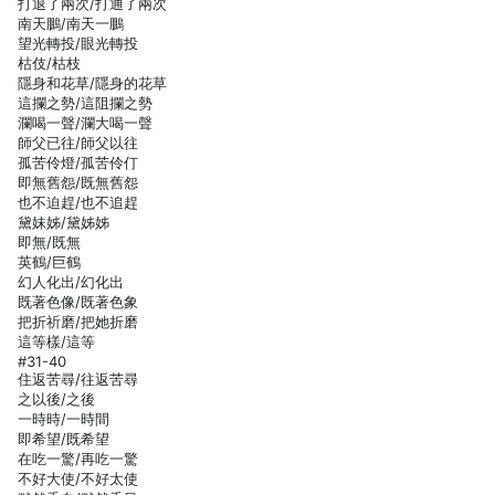
打退了兩次/打通了兩次
南天鵬/南天一鵬
望光轉投/眼光轉投
枯伎/枯枝
隱身和花草/隱身的花草
這攔之勢/這阻攔之勢
瀾喝一聲/瀾大喝一聲
師父已往/師父以往
孤苦伶燈/孤苦伶仃
即無舊怨/既無舊怨
也不迫趕/也不追趕
黛妹姊/黛姊姊
即無/既無
英鶴/巨鶴
幻人化出/幻化出
既著色像/既著色象
把折祈磨/把她折磨
這等樣/這等
#31-40
住返苦尋/往返苦尋
之以後/之後
一時時/一時間
即希望/既希望
在吃一驚/再吃一驚
不好大使/不好太使