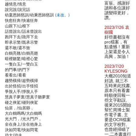
富翁。感謝好
越情意/情意
讀和各位讓好
說完說/說完話
讀變得更好，
幼稟恩師慈訓/幼秉恩師慈訓
(未改。)
讚。
快愈狂奔/快逾狂奔
山跟下/山根下
2023/7/26 袁
話曾說出/話未曾說出
樹國
跑拜下去/跪拜下去
好些書都沒有
prc檔案，有
即承示警/既承示警
點遺憾！重新
還不敢/還不致
上架還是令人
白鶴亮翹/白鶴亮翅
高興，加油！
暗裡聽驚/暗裡心驚
一隻白玉/一雙白玉
2023/7/20
的門事/的門下
KYLESONG
看看出/看看
大概2010知道
趨勢橫掃/趁勢橫掃
好讀, 就三不
五時來此找書,
出於怪招/出手怪招
原本只有看書
爭脫人手/掙脫人手
時順便回報一
慧真子夢寰/慧真子聽夢寰
些文字勘誤,
碰之俠駕/碰到俠駕
後來2015開始
仙居，/仙居縣，
幫忙周博士製
大白鶴嗎嗎/大白鶴嗎
作電子書, 主
光大門，/光大門戶，
要是OCR檔案
全在身上/全在他身上
的文字校對,
也曾經掃瞄了
決如閃電/快如閃電
一,二本書進行
功大/功夫