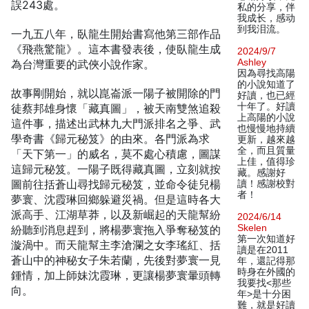
誤243處。
私的分享，伴
我成长，感动
到我泪流。
一九五八年，臥龍生開始書寫他第三部作品
《飛燕驚龍》。這本書發表後，使臥龍生成
2024/9/7
Ashley
為台灣重要的武俠小說作家。
因為尋找高陽
的小說知道了
故事剛開始，就以崑崙派一陽子被開除的門
好讀，也已經
十年了。好讀
徒蔡邦雄身懷「藏真圖」，被天南雙煞追殺
上高陽的小說
這件事，描述出武林九大門派排名之爭、武
也慢慢地持續
學奇書《歸元秘笈》的由來。各門派為求
更新，越來越
全，而且質量
「天下第一」的威名，莫不處心積慮，圖謀
上佳，值得珍
這歸元秘笈。一陽子既得藏真圖，立刻就按
藏。感謝好
圖前往括蒼山尋找歸元秘笈，並命令徒兒楊
讀！感謝校對
者！
夢寰、沈霞琳回鄉躲避災禍。但是這時各大
派高手、江湖草莽，以及新崛起的天龍幫紛
2024/6/14
Skelen
紛聽到消息趕到，將楊夢寰拖入爭奪秘笈的
第一次知道好
漩渦中。而天龍幫主李滄瀾之女李瑤紅、括
讀是在2011
蒼山中的神秘女子朱若蘭，先後對夢寰一見
年，還記得那
時身在外國的
鍾情，加上師妹沈霞琳，更讓楊夢寰暈頭轉
我要找<那些
向。
年>是十分困
難，就是好讀