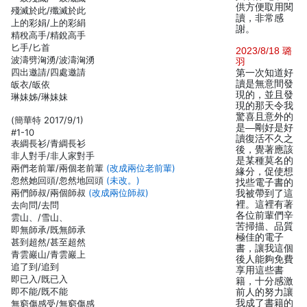
供方便取用閱
殘滅於此/殲滅於此
讀，非常感
上的彩娟/上的彩絹
謝。
精稅高手/精銳高手
匕手/匕首
2023/8/18 璐
波濤劈洶湧/波濤洶湧
羽
四出邀請/四處邀請
第一次知道好
讀是無意間發
皈衣/皈依
現的，並且發
琳妹姊/琳妹妹
現的那天令我
驚喜且意外的
(簡華特 2017/9/1)
是—剛好是好
#1-10
讀復活不久之
表綢長衫/青綢長衫
後，覺著應該
非人對手/非人家對手
是某種莫名的
兩們老前輩/兩個老前輩
(改成兩位老前輩)
緣分，促使想
忽然她回頭/忽然地回頭
(未改。)
找些電子書的
兩們師叔/兩個師叔
(改成兩位師叔)
我被帶到了這
裡。這裡有著
去向問/去問
各位前輩們辛
雲山、/雪山、
苦掃描、品質
即無師承/既無師承
極佳的電子
甚到超然/甚至超然
書，讓我這個
青雲巖山/青雲巖上
後人能夠免費
追了到/追到
享用這些書
即已入/既已入
籍，十分感激
即不能/既不能
前人的努力讓
我成了書籍的
無窮傷感受/無窮傷感