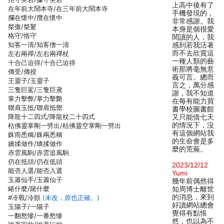
上高中後有了
在年前大鬧本寺/在三年前大鬧本寺
手機發現的，
攔在懷中/攬在懷中
非常感謝。我
桀傲/桀驁
本身是個很愛
格守/恪守
閱讀的人，我
知客一清/知客僧一清
感到若我活著
而不去欣賞這
左右兩禪/左右兩禪杖
一種人類的藝
十合己迫得/十合已迫得
術那將毫無意
傳受/傳授
義可言。總而
王靈子/玉靈子
言之，萬分感
三隻巨駕/三隻巨鳶
謝，我不知道
掌力擊弊/掌力擊斃
在每有能力買
聯肩玉抵/聯肩抵禦
書學校圖書館
降龍十二四式/降龍杖二十四式
又只能借七天
的情況下，沒
枯佛靈掌剛一劈出/枯佛靈空掌剛一劈出
有這個網站我
銖雨悉稱/銖兩悉稱
的生命會是多
嬌揉做作/矯揉做作
麼的荒蕪。
赤雲風駒/赤雲追風駒
仍在抵頭/仍在低頭
2023/12/12
能否人選/能否入選
Yumi
玉簫仙手/玉簫仙子
幾年前偶然得
睹什麼/賭什麼
知周博士離世
的消息，來到
#冷戰/冷顫
(未改，原也正確。)
好讀網站總會
玉陽子/一陽子
覺得有點悵
一翻愁慘/一番愁慘
然，也以為不