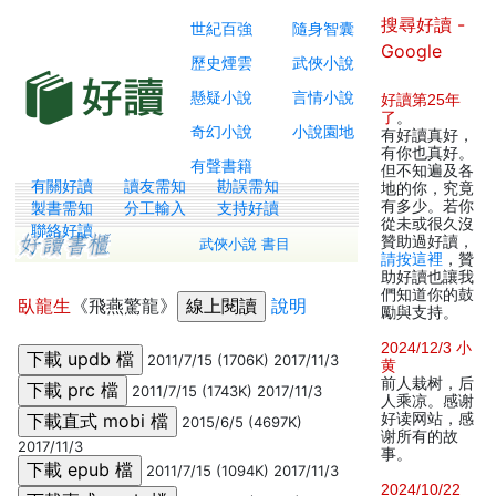
搜尋好讀 -
世紀百強
隨身智囊
Google
歷史煙雲
武俠小說
懸疑小說
言情小說
好讀第25年
了
。
奇幻小說
小說園地
有好讀真好，
有你也真好。
有聲書籍
但不知遍及各
有關好讀
讀友需知
勘誤需知
地的你，究竟
有多少。若你
製書需知
分工輸入
支持好讀
從未或很久沒
聯絡好讀
贊助過好讀，
武俠小說 書目
請按這裡
，贊
助好讀也讓我
們知道你的鼓
臥龍生
《飛燕驚龍》
說明
勵與支持。
2024/12/3 小
2011/7/15 (1706K) 2017/11/3
黄
前人栽树，后
2011/7/15 (1743K) 2017/11/3
人乘凉。感谢
好读网站，感
2015/6/5 (4697K)
谢所有的故
2017/11/3
事。
2011/7/15 (1094K) 2017/11/3
2024/10/22