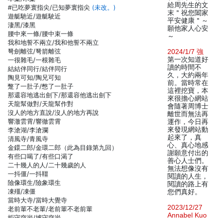
給周先生的文
#已吃夢寰指尖/已知夢寰指尖
(未改。)
末＂祝您闔家
遊艇馳近/遊艇駛近
平安健康＂～
淒黑/漆黑
願他家人心安
腰中來一條/腰中束一條
～
我和地誓不兩立/我和他誓不兩立
弩劍離弦/弩箭離弦
2024/1/7 強
第一次知道好
一很雜毛/一根雜毛
讀的時間不
結結伴同行/結伴同行
久，大約兩年
陶見可知/陶兄可知
前。當時常在
蹩了一肚子/憋了一肚子
這裡挖寶，本
那還容地逃出劍下/那還容他逃出劍下
來很擔心網站
天龍幫做對/天龍幫作對
會隨著周博士
沒人的地方直說/沒人的地方再說
離世而無法再
響澈雲霄/響徹雲霄
運作，今日再
來發現網站動
李滄湖/李滄瀾
起來了，真
清風寺/青風寺
心、真心地感
金鐶二郎/金環二郎（此為目錄第九回）
謝願意付出的
有些口喝了/有些口渴了
善心人士們。
二十幾人的人/二十幾歲的人
無法想像沒有
一抖僵/一抖韁
閱讀的人生，
險像環生/險象環生
閱讀的路上有
凍殭/凍僵
您們真好。
當時大寺/當時大覺寺
2023/12/27
老前輩不老輩/老前輩不老前輩
Annabel Kuo
拒守突岩/據守突岩