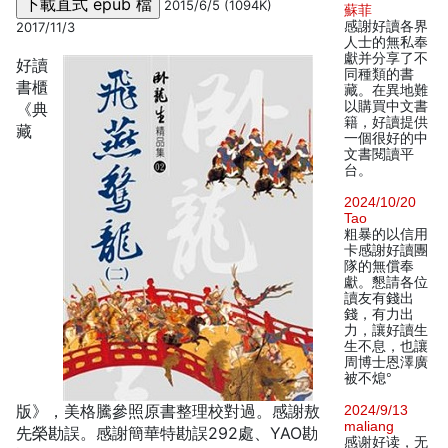
2015/6/5 (1094K)
蘇菲
感謝好讀各界
2017/11/3
人士的無私奉
獻并分享了不
好讀
同種類的書
書櫃
藏。在異地難
以購買中文書
《典
籍，好讀提供
藏
一個很好的中
文書閱讀平
台。
2024/10/20
Tao
粗暴的以信用
卡感謝好讀團
隊的無償奉
獻。懇請各位
讀友有錢出
錢，有力出
力，讓好讀生
生不息，也讓
周博士恩澤廣
被不熄°
版》，美格騰參照原書整理校對過。感謝敖
2024/9/13
maliang
先榮勘誤。感謝簡華特勘誤292處、YAO勘
感谢好读，无