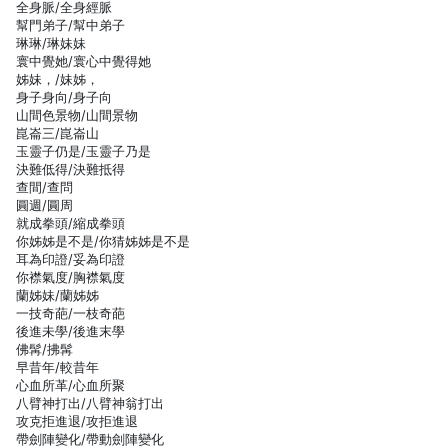
全身脈/全身經脈
幫門弟子/幫中弟子
琳琳/琳妹妹
寰中覺她/寰心中覺得她
姊妹，/妹姊，
身子身向/身子向
山間色景物/山間景物
崑崙三/崑崙山
玉靈子仍是/玉靈子乃是
決難低得/決難抵得
查間/查問
圓週/圓周
就成拳頭/縮成拳頭
你姊姊是不是/你猜姊姊是不是
耳為印證/妥為印證
你襟氣度/胸襟氣度
蘭姊妹/蘭姊姊
一技奇葩/一枝奇葩
後進未學/後進末學
佛髯/拂髯
早昔年/較昔年
心血所革/心血所聚
八臂神打出/八臂神翁打出
攻克拒進退/攻拒進退
帶劍陣變化/帶動劍陣變化