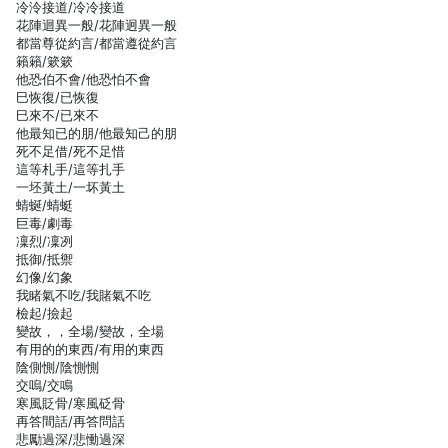
冷泠接道/冷冷接道
花陣迴異一般/花陣迥異一般
都當尊從約言/都當遵從約言
籟籟/簌簌
他恐伯不會/他恐怕不會
巳恢復/已恢復
巳來不/已來不
他最知已的朋/他最知己的朋
死不足借/死不足惜
這等札手/這等扎手
一坯黃土/一坏黃土
蜻蜒/蜻蜓
巨毒/劇毒
凜烈/凜冽
抵御/抵禦
幻像/幻象
我睹氣不吃/我賭氣不吃
檢起/撿起
變故，，全場/變故，全場
有用的的東西/有用的東西
陰側惻/陰惻惻
交嗚/交鳴
寒風貶骨/寒風砭骨
再答間話/再答問話
悲勵過深/悲慟過深