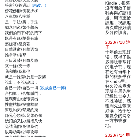
Kindle，很舊
答道話/答過話
(未改。)
沒有開啟了使
傍花佛柳/傍花拂柳
我再與好讀相
八車鬚/八字鬚
遇。期待重拾
是，手法/裏，手法
讀趣，祝讀趣
如念想來/如今想來
再次重臨好讀
及各位讀者。
我們的門下/我的門下
既是有緣/即是有緣
2023/7/18 池
盛旋著/盤旋著
子
目華透窗/月華透窗
十年前发现好
推拿拏/推拏
读，获得了很
月日及膝/月白及膝
多排版非常好
來一條/夾一條
的电子书，现
我和地/我和他
在还有当年下
载的很多书存
就是一跺腳/於是一跺腳
在kindle里。
說出，不說/說出，
好久没来竟发
自己一持/自己一博
(改成自己一搏)
现版主周先生
合扣脈，/合扣脈門，
已经过世令人
連環劈山/連環劈出
不胜唏嘘。感
搜盡枯揚/搜盡枯腸
谢周先生带来
幫現約束/幫規約束
好读，给予纷
師兄心領/師兄弟心領
繁复杂的网络
一方书香雅
幾招的又快/幾招又快
地。
免請我們/免得我們
以毒功毒/以毒攻毒
2023/7/14 甲