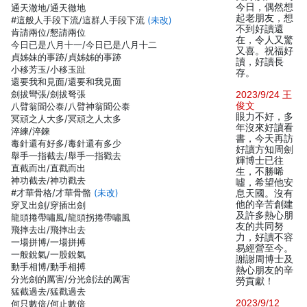
今日，偶然想
通天澈地/通天徹地
起老朋友，想
#這般人手段下流/這群人手段下流
(未改)
不到好讀還
肯請兩位/懇請兩位
在，令人又驚
今日已是八月十一/今日已是八月十二
又喜。祝福好
貞姊妹的事跡/貞姊姊的事跡
讀，好讀長
小移芳玉/小移玉趾
存。
還要我和見面/還要和我見面
劍拔彎張/劍拔弩張
2023/9/24 王
俊文
八臂翁聞公泰/八臂神翁聞公泰
眼力不好，多
冥頑之人大多/冥頑之人太多
年沒來好讀看
淬練/淬鍊
書，今天再訪
毒針還有好多/毒針還有多少
好讀方知周劍
舉手一指截去/舉手一指戳去
輝博士已往
直截而出/直戳而出
生，不勝唏
神功截去/神功戳去
噓，希望他安
#才華骨格/才華骨骼
(未改)
息天國。沒有
他的辛苦創建
穿叉出劍/穿插出劍
及許多熱心朋
龍頭捲帶嘯風/龍頭拐捲帶嘯風
友的共同努
飛摔去出/飛摔出去
力，好讀不容
一場拼博/一場拼搏
易經營至今。
一般銳氣/一股銳氣
謝謝周博士及
動手相博/動手相搏
熱心朋友的辛
分光劍的厲害/分光劍法的厲害
勞貢獻！
猛截過去/猛戳過去
2023/9/12
何只數倍/何止數倍