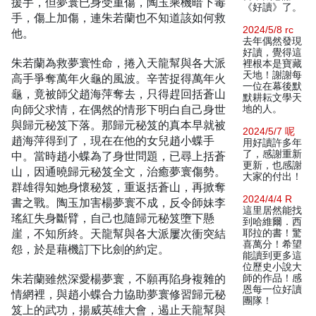
援手，但夢寰已身受重傷，陶玉乘機暗下毒
《好讀》了。
手，傷上加傷，連朱若蘭也不知道該如何救
2024/5/8 rc
他。
去年偶然發現
好讀，覺得這
朱若蘭為救夢寰性命，捲入天龍幫與各大派
裡根本是寶藏
天地！謝謝每
高手爭奪萬年火龜的風波。辛苦捉得萬年火
一位在幕後默
龜，竟被師父趙海萍奪去，只得趕回括蒼山
默耕耘文學天
向師父求情，在偶然的情形下明白自己身世
地的人。
與歸元秘笈下落。那歸元秘笈的真本早就被
2024/5/7 呢
趙海萍得到了，現在在他的女兒趙小蝶手
用好讀許多年
了，感謝重新
中。當時趙小蝶為了身世問題，已尋上括蒼
更新，也感謝
山，因通曉歸元秘笈全文，治癒夢寰傷勢。
大家的付出！
群雄得知她身懷秘笈，重返括蒼山，再掀奪
2024/4/4 R
書之戰。陶玉加害楊夢寰不成，反令師妹李
這里居然能找
瑤紅失身斷臂，自己也隨歸元秘笈墮下懸
到哈維爾．西
崖，不知所終。天龍幫與各大派屢次衝突結
耶拉的書！驚
喜萬分！希望
怨，於是藉機訂下比劍的約定。
能讀到更多這
位歷史小說大
朱若蘭雖然深愛楊夢寰，不願再陷身複雜的
師的作品！感
恩每一位好讀
情網裡，與趙小蝶合力協助夢寰修習歸元秘
團隊！
笈上的武功，揚威英雄大會，遏止天龍幫與