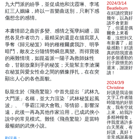
2024/3/14
九大門派的紛爭，並促成他和沈霞琳、李瑤
Beatlebum
紅三人姻緣，終以一首樂曲送別，只剩下感
在好讀挖寶好
傷想念的感情。
幾年，以為好
讀不會更新
了，但還是偶
本書情節之曲折多變、感情之冤孽糾纏，固
爾會上來看
然各見作者功力，最精采的還是在描寫眾人
看，沒想到又
有新書了，超
爭奪《歸元秘笈》時的種種爾虞我詐、明爭
級感動！好讀
暗鬥，敵友之分隨情勢瞬息萬變。而得寶後
真的陪我渡過
的兩難情境，如崑崙派一陽子為救師妹性
好多個通勤的
日子跟愜意的
命，甘願放棄到手的秘笈；天龍幫主李滄瀾
週末，謝謝好
在秘笈與愛女性命之間的猶豫掙扎，在在突
讀！
顯出人心的各色面貌。
2024/3/9
Christine
臥龍生於《飛燕驚龍》中首先提出「武林九
好讀是我這個
文字工作者隨
大門派」名稱，並大力渲染「武林秘笈起風
時隨地的好朋
波」、「爭霸江湖大會戰」等情節，影響深
友，我有空就
遠，此後一再為其他作家沿用，已成武俠小
上來，給我許
多精神糧食，
說中的常見模式。難怪《飛燕驚龍》是當時
伴我度過許多
最暢銷的武俠小說。
白天黑夜，有
好讀，真好！
非常感謝幕後
勘誤表
：