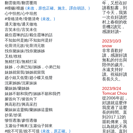
翻雲復雨/翻雲覆雨
年，又想在好
讀看點書，到
#檀樾/檀越
(未改，原也正確。施主。譯自胡語。)
了今天，我第
心中怛然/心中坦然
一次在好讀把
#骨格清奇/骨骼清奇
(未改。)
村上春樹的收
通天澈地/通天徹地
音機2讀完，
言笑未往/言笑未住
感謝好讀~
裁住霞琳的話/截住霞琳的話
不知如何是她/不知如何是好
2023/10/3
化骨消元故/化骨消元散
snow
非常喜歡好
找你黛妹妹/找你黛姊姊
讀，感謝好讀
叉枝/杈枝
無私的付出與
無精打彩/無精打采
陪伴的歲月。
妹姊，小弟已知/姊姊，小弟已知
永遠支持好
妹姊就留我/姊姊就留我
讀。祝福好讀
趙小姐又低聲/趙小蝶又低聲
長長久久。
沈家姊姊/沈家妹妹
蘭妹姊/蘭姊姊
2023/9/24
Tomcat Chou
妹姊不願和我們/姊姊不願和我們
從2006年起，
腑首向下/俯首向下
好讀就這麼伴
興高彩烈/興高采烈
我度過了這麼
蘭妹妹這靈鶴/蘭姊姊這靈鶴
長的時間。直
抄菜/炒菜
到2017.12的
慘悟透澈/參悟透徹
噩耗傳來，我
玉簫仙子轉來/玉簫仙子歸來
以為就此不再
#銳不可當/銳不可擋
(未改，原正確。)
見好讀。直到