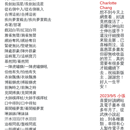
Charlotte
長劍如瀉星/長劍如流星
Chang
從右側中入/從右側衝入
想不到今天上
合博這術/合搏這術
網查看，好讀
疾向夢寰截去/疾向夢寰戳去
竟然復活了，
布署/部署
是哪位神仙壯
戲冠白羽/紅冠白羽
士伸出援手？
雅雀無聲/鴉雀無聲
還沒仔細搜尋
來龍去脈，已
繽紛奪民/繽紛奪目
喜極而泣。這
緊硬無比/堅硬無比
嘉惠眾多書友
陣處群豪/陣外群豪
但卻無啥收益
這柄寬刀/這柄寶刃
的苦工，真的
慕然間/驀然間
需要有很多愛
一陣虎嘯獅/一陣虎嘯獅吼
才能繼續下
伯他有失/怕他有失
去，祝福新版
衣袂飄佛/衣袂飄拂
主，謝謝您！
好人一生平
博殺獅虎/搏殺獅虎
安！
前胸時之/前胸之時
見聞搏廣/見聞博廣
2023/9/5 小張
大師橫禪杖/大師手橫禪杖
喜愛好讀網站
口中得到/口中得知
及電子書本 很
慕聞楊夢寰/驀聞楊夢寰
多年月了。從
琳姊姊/琳妹妹
武俠小說起
汗水汨汨/汗水汩汩
始，到各種書
類，幸得有心
迫根問底/盤根問底
人製作電子本
一鼓殘滅/一鼓殲滅