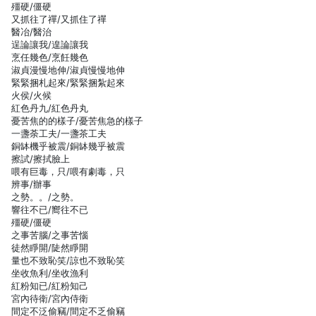
殭硬/僵硬
又抓往了禪/又抓住了禪
醫冶/醫治
逞論讓我/遑論讓我
烹任幾色/烹飪幾色
淑貞漫慢地伸/淑貞慢慢地伸
緊緊捆札起來/緊緊捆紮起來
火侯/火候
紅色丹九/紅色丹丸
憂苦焦的的樣子/憂苦焦急的樣子
一盞荼工夫/一盞茶工夫
銅缽機乎被震/銅缽幾乎被震
擦試/擦拭臉上
喂有巨毒，只/喂有劇毒，只
辨事/辦事
之勢。。/之勢。
響往不已/嚮往不已
殭硬/僵硬
之事苦腦/之事苦惱
徒然睜開/陡然睜開
量也不致恥笑/諒也不致恥笑
坐收魚利/坐收漁利
紅粉知已/紅粉知己
宮內待衛/宮內侍衛
間定不泛偷竊/間定不乏偷竊