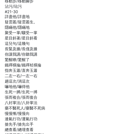
移動步/移動腳步
沾污/玷污
#21-30
詳盡他/詳盡地
疑雲叢/疑雲叢生。
隱瞞他/隱瞞地
聚受一掌/驟受一掌
星目斜著/星目斜看
這兒句/這幾句
長緊及膝/長僅及膝
你讓我講/你聽我講
驚醒瞭/驚醒了
鐵禪橫掄/鐵禪杖橫掄
指奔玉簫/直奔玉簫
二左一右/一左一右
趟這次/淌這次
嚇地他/嚇得他
生死一膊/生死一搏
張而複合/張而復合
八封掌法/八卦掌法
藥不醫死人/藥醫不死病
慢慢慚/慢慢向
連氣行功/運氣行功
搶先手/搶先出手
總查看/總壇查看