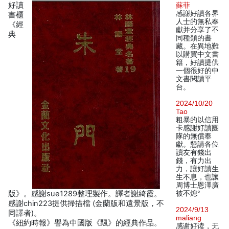
好讀
蘇菲
感謝好讀各界
書櫃
人士的無私奉
《經
獻并分享了不
典
同種類的書
藏。在異地難
以購買中文書
籍，好讀提供
一個很好的中
文書閱讀平
台。
2024/10/20
Tao
粗暴的以信用
卡感謝好讀團
隊的無償奉
獻。懇請各位
讀友有錢出
錢，有力出
力，讓好讀生
生不息，也讓
周博士恩澤廣
版》。感謝sue1289整理製作。譯者謝綺霞。
被不熄°
感謝chin223提供掃描檔 (金蘭版和遠景版，不
2024/9/13
同譯者)。
maliang
《紐約時報》譽為中國版《飄》的經典作品。
感谢好读，无