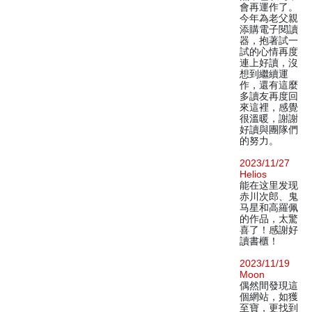
會再運作了。
今年為老父親
添購電子閱讀
器，抱著試一
試的心情再度
連上好讀，沒
想到繼續運
作，還有這麼
多讀友再度回
來這裡，感覺
很溫暖，謝謝
好讀與團隊們
的努力。
2023/11/27
Helios
能在这里发现
赤川次郎、鬼
马星和高羅佩
的作品，太驚
喜了！感謝好
讀書櫃！
2023/11/19
Moon
偶然間發現這
個網站，如獲
至寶，更找到