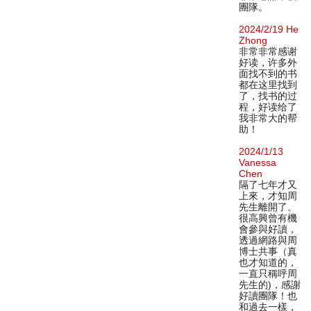
團隊。
2024/2/19 He
Zhong
非常非常感谢
好读，许多外
面找不到的书
都在这里找到
了，找书的过
程，好读给了
我非常大的帮
助！
2024/1/13
Vanessa
Chen
隔了七年才又
上來，才知周
先生離開了。
很高興曾有機
會參與好讀，
透過網路與周
博士共事（真
也才知道的，
一直只稱呼周
先生的)，感謝
好讀團隊！也
和過去一樣，