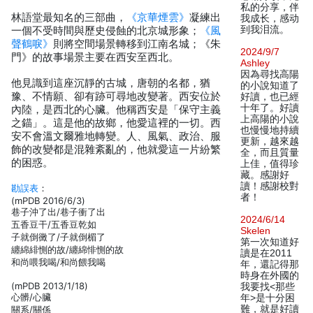
私的分享，伴
林語堂最知名的三部曲，
《京華煙雲》
凝練出
我成长，感动
到我泪流。
一個不受時間與歷史侵蝕的北京城形象；
《風
聲鶴唳》
則將空間場景轉移到江南名城；《朱
2024/9/7
門》的故事場景主要在西安至西北。
Ashley
因為尋找高陽
他見識到這座沉靜的古城，唐朝的名都，猶
的小說知道了
豫、不情願、卻有跡可尋地改變著。西安位於
好讀，也已經
十年了。好讀
內陸，是西北的心臟。他稱西安是「保守主義
上高陽的小說
之錨」。這是他的故鄉，他愛這裡的一切。西
也慢慢地持續
安不會溫文爾雅地轉變。人、風氣、政治、服
更新，越來越
飾的改變都是混雜紊亂的，他就愛這一片紛繁
全，而且質量
的困惑。
上佳，值得珍
藏。感謝好
讀！感謝校對
勘誤表
：
者！
(mPDB 2016/6/3)
巷子沖了出/巷子衝了出
2024/6/14
五香豆干/五香豆乾如
Skelen
子就倒黴了/子就倒楣了
第一次知道好
纏綿緋惻的故/纏綿悱惻的故
讀是在2011
和尚喂我喝/和尚餵我喝
年，還記得那
時身在外國的
(mPDB 2013/1/18)
我要找<那些
心髒/心臟
年>是十分困
難，就是好讀
關系/關係