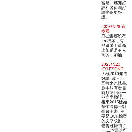
富翁。感謝好
讀和各位讓好
讀變得更好，
讚。
2023/7/26 袁
樹國
好些書都沒有
prc檔案，有
點遺憾！重新
上架還是令人
高興，加油！
2023/7/20
KYLESONG
大概2010知道
好讀, 就三不
五時來此找書,
原本只有看書
時順便回報一
些文字勘誤,
後來2015開始
幫忙周博士製
作電子書, 主
要是OCR檔案
的文字校對,
也曾經掃瞄了
一,二本書進行