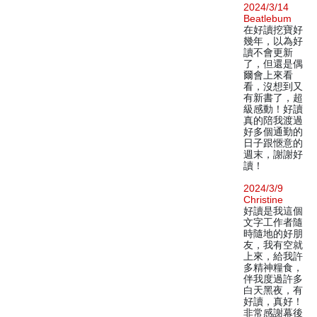
2024/3/14
Beatlebum
在好讀挖寶好
幾年，以為好
讀不會更新
了，但還是偶
爾會上來看
看，沒想到又
有新書了，超
級感動！好讀
真的陪我渡過
好多個通勤的
日子跟愜意的
週末，謝謝好
讀！
2024/3/9
Christine
好讀是我這個
文字工作者隨
時隨地的好朋
友，我有空就
上來，給我許
多精神糧食，
伴我度過許多
白天黑夜，有
好讀，真好！
非常感謝幕後