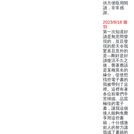
供方便取用閱
讀，非常感
謝。
2023/8/18 璐
羽
第一次知道好
讀是無意間發
現的，並且發
現的那天令我
驚喜且意外的
是—剛好是好
讀復活不久之
後，覺著應該
是某種莫名的
緣分，促使想
找些電子書的
我被帶到了這
裡。這裡有著
各位前輩們辛
苦掃描、品質
極佳的電子
書，讓我這個
後人能夠免費
享用這些書
籍，十分感激
前人的努力讓
我成了書籍的