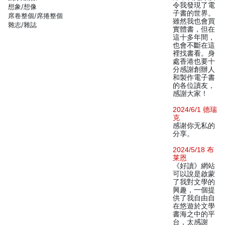
令我發現了電
想象/想像
子書的世界。
席卷整個/席捲整個
雖然我也會買
雜志/雜誌
實體書，但在
這十多年間，
也會不斷在這
裡找書看。身
處香港也要十
分感謝創辦人
和製作電子書
的各位讀友，
感謝大家！
2024/6/1 德瑞
克
感谢你无私的
分享。
2024/5/18 布
莱恩
《好讀》網站
可以說是啟蒙
了我對文學的
興趣，一個提
供了我自由自
在悠遊於文學
書海之中的平
台，太感謝