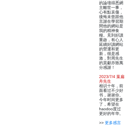
的論壇得悉網
主離世一事，
心有點哀傷，
後悔未曾跟他
言謝在學習期
間他的網站是
我的精神食
糧。見到好讀
重啟，有心人
延續好讀網站
的營運和更
新，很是感
激，對周先生
的貢獻亦致萬
分感謝！
2023/7/4 葉扁
舟先生
相识十年，前
面看过不少好
书，谢谢你。
今年时间更多
了，希望在
haodoo度过
更好的年华。
>>
更多感言