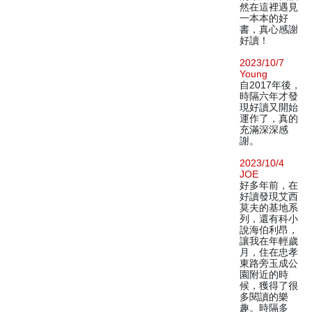
然在這裡遇見
一本本的好
書，真心感謝
好讀！
2023/10/7
Young
自2017年後，
時隔六年才發
現好讀又開始
運作了，真的
充滿深深感
謝。
2023/10/4
JOE
好多年前，在
好讀發現艾西
莫夫的基地系
列，還有科小
說海伯利昂，
讓我在年輕歲
月，住在忠孝
東路旁玉成公
園附近的時
候，獲得了很
多閱讀的樂
趣。時隔多