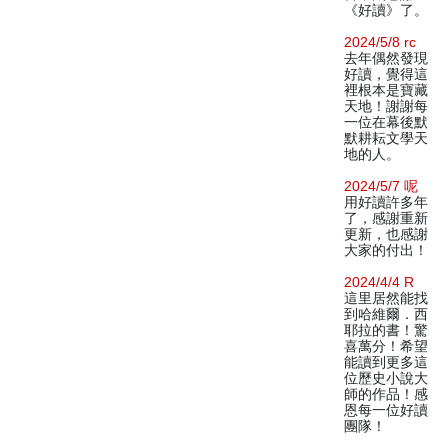
《好讀》了。
2024/5/8 rc
去年偶然發現
好讀，覺得這
裡根本是寶藏
天地！謝謝每
一位在幕後默
默耕耘文學天
地的人。
2024/5/7 呢
用好讀許多年
了，感謝重新
更新，也感謝
大家的付出！
2024/4/4 R
這里居然能找
到哈維爾．西
耶拉的書！驚
喜萬分！希望
能讀到更多這
位歷史小說大
師的作品！感
恩每一位好讀
團隊！