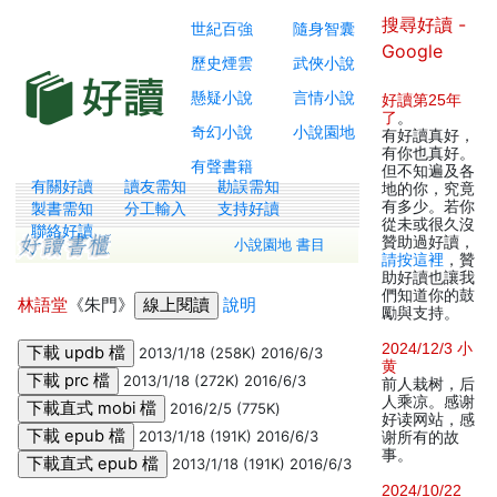
搜尋好讀 -
世紀百強
隨身智囊
Google
歷史煙雲
武俠小說
懸疑小說
言情小說
好讀第25年
了
。
奇幻小說
小說園地
有好讀真好，
有你也真好。
有聲書籍
但不知遍及各
有關好讀
讀友需知
勘誤需知
地的你，究竟
有多少。若你
製書需知
分工輸入
支持好讀
從未或很久沒
聯絡好讀
贊助過好讀，
小說園地 書目
請按這裡
，贊
助好讀也讓我
們知道你的鼓
林語堂
《朱門》
說明
勵與支持。
2024/12/3 小
2013/1/18 (258K) 2016/6/3
黄
2013/1/18 (272K) 2016/6/3
前人栽树，后
人乘凉。感谢
2016/2/5 (775K)
好读网站，感
2013/1/18 (191K) 2016/6/3
谢所有的故
事。
2013/1/18 (191K) 2016/6/3
2024/10/22