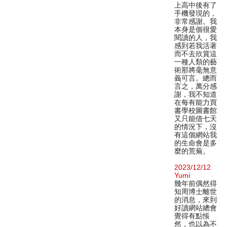
上高中後有了
手機發現的，
非常感謝。我
本身是個很愛
閱讀的人，我
感到若我活著
而不去欣賞這
一種人類的藝
術那將毫無意
義可言。總而
言之，萬分感
謝，我不知道
在每有能力買
書學校圖書館
又只能借七天
的情況下，沒
有這個網站我
的生命會是多
麼的荒蕪。
2023/12/12
Yumi
幾年前偶然得
知周博士離世
的消息，來到
好讀網站總會
覺得有點悵
然，也以為不