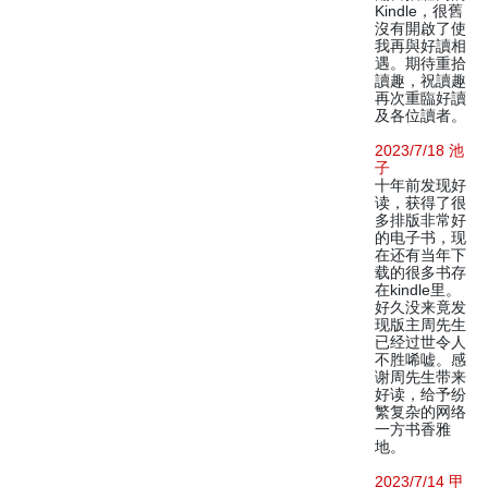
Kindle，很舊
沒有開啟了使
我再與好讀相
遇。期待重拾
讀趣，祝讀趣
再次重臨好讀
及各位讀者。
2023/7/18 池
子
十年前发现好
读，获得了很
多排版非常好
的电子书，现
在还有当年下
载的很多书存
在kindle里。
好久没来竟发
现版主周先生
已经过世令人
不胜唏嘘。感
谢周先生带来
好读，给予纷
繁复杂的网络
一方书香雅
地。
2023/7/14 甲