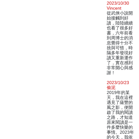
2023/10/30
Vincent
從武俠小說開
始接觸到好
讀，陸陸續續
也看了很多好
書，六年前看
到周博士的消
息覺得十分不
捨與可惜，時
隔多年發現好
讀又重新運作
了，實在感到
非常開心與感
謝！
2023/10/23
偷泥
2019年的某
天，我在這裡
遇見了薩豐的
風之影，便開
啟了我的閱讀
之路，才知道
原來閱讀是一
件多麼快樂的
事情。2023年
的今天，我依