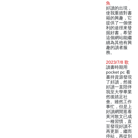
魚
好讀的出現，
使我重措對書
籍的興趣，它
提供了一個便
利的途徑來發
掘好書，希望
這個網站能繼
續為其他有興
趣的讀者服
務。
2023/7/8 歌
讀書時期用
pocket pc 看
書持資源發現
了好讀，然後
好讀一直陪伴
我至大學畢業
然後踏足社
會。雖然工作
事忙，但是上
好讀網閒逛看
黃河散文已成
一種習慣，直
至發現好讀不
再更新，繼而
停站，再從別