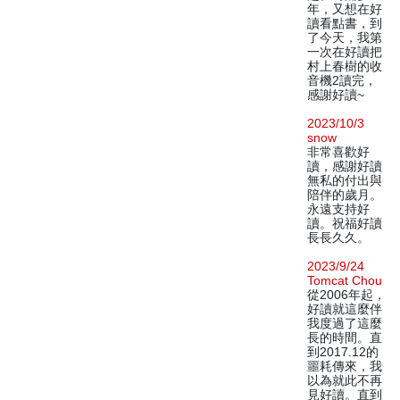
年，又想在好
讀看點書，到
了今天，我第
一次在好讀把
村上春樹的收
音機2讀完，
感謝好讀~
2023/10/3
snow
非常喜歡好
讀，感謝好讀
無私的付出與
陪伴的歲月。
永遠支持好
讀。祝福好讀
長長久久。
2023/9/24
Tomcat Chou
從2006年起，
好讀就這麼伴
我度過了這麼
長的時間。直
到2017.12的
噩耗傳來，我
以為就此不再
見好讀。直到