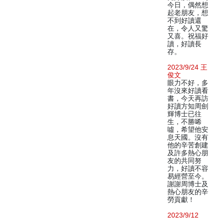
今日，偶然想
起老朋友，想
不到好讀還
在，令人又驚
又喜。祝福好
讀，好讀長
存。
2023/9/24 王
俊文
眼力不好，多
年沒來好讀看
書，今天再訪
好讀方知周劍
輝博士已往
生，不勝唏
噓，希望他安
息天國。沒有
他的辛苦創建
及許多熱心朋
友的共同努
力，好讀不容
易經營至今。
謝謝周博士及
熱心朋友的辛
勞貢獻！
2023/9/12