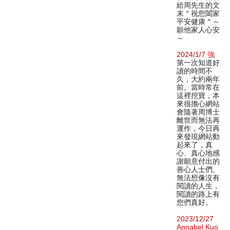
給周先生的文
末＂祝您闔家
平安健康＂～
願他家人心安
～
2024/1/7 強
第一次知道好
讀的時間不
久，大約兩年
前。當時常在
這裡挖寶，本
來很擔心網站
會隨著周博士
離世而無法再
運作，今日再
來發現網站動
起來了，真
心、真心地感
謝願意付出的
善心人士們。
無法想像沒有
閱讀的人生，
閱讀的路上有
您們真好。
2023/12/27
Annabel Kuo