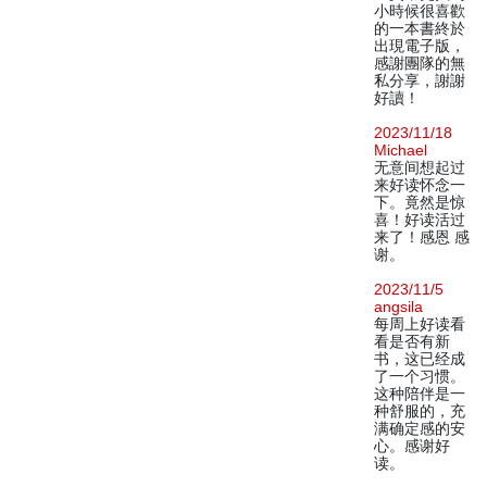
小時候很喜歡
的一本書終於
出現電子版，
感謝團隊的無
私分享，謝謝
好讀！
2023/11/18
Michael
无意间想起过
来好读怀念一
下。竟然是惊
喜！好读活过
来了！感恩 感
谢。
2023/11/5
angsila
每周上好读看
看是否有新
书，这已经成
了一个习惯。
这种陪伴是一
种舒服的，充
满确定感的安
心。感谢好
读。