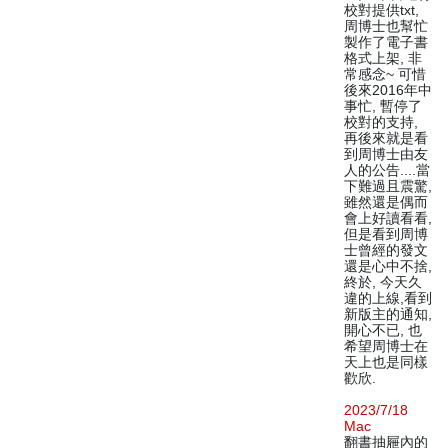
校對提供txt,
周博士也幫忙
製作了電子書
格式上架, 非
常感念~ 可惜
後來2016年中
事忙, 暫停了
校對的支持,
再後來就是看
到周博士由友
人的公告....當
下難過且震驚,
雖然還是偶而
會上好讀看看,
但是看到周博
士曾經的發文
還是心中不捨,
終於, 今天久
違的上線,看到
新版主的通知,
開心不已, 也
希望周博士在
天上也是同樣
歡欣.
2023/7/18
Mac
翻書抽屜內的