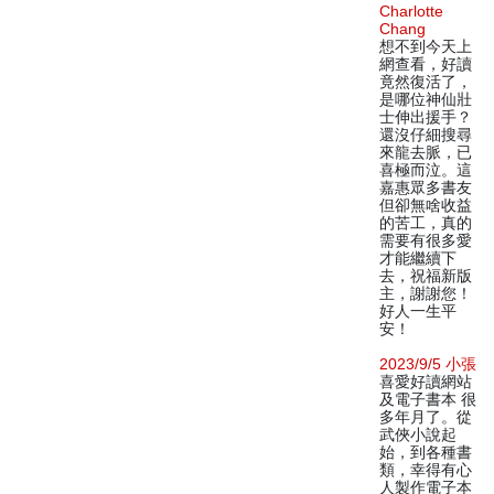
Charlotte
Chang
想不到今天上
網查看，好讀
竟然復活了，
是哪位神仙壯
士伸出援手？
還沒仔細搜尋
來龍去脈，已
喜極而泣。這
嘉惠眾多書友
但卻無啥收益
的苦工，真的
需要有很多愛
才能繼續下
去，祝福新版
主，謝謝您！
好人一生平
安！
2023/9/5 小張
喜愛好讀網站
及電子書本 很
多年月了。從
武俠小說起
始，到各種書
類，幸得有心
人製作電子本