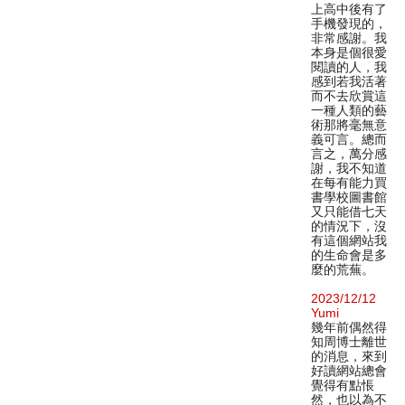
上高中後有了
手機發現的，
非常感謝。我
本身是個很愛
閱讀的人，我
感到若我活著
而不去欣賞這
一種人類的藝
術那將毫無意
義可言。總而
言之，萬分感
謝，我不知道
在每有能力買
書學校圖書館
又只能借七天
的情況下，沒
有這個網站我
的生命會是多
麼的荒蕪。
2023/12/12
Yumi
幾年前偶然得
知周博士離世
的消息，來到
好讀網站總會
覺得有點悵
然，也以為不