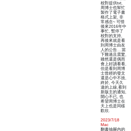
校對提供txt,
周博士也幫忙
製作了電子書
格式上架, 非
常感念~ 可惜
後來2016年中
事忙, 暫停了
校對的支持,
再後來就是看
到周博士由友
人的公告....當
下難過且震驚,
雖然還是偶而
會上好讀看看,
但是看到周博
士曾經的發文
還是心中不捨,
終於, 今天久
違的上線,看到
新版主的通知,
開心不已, 也
希望周博士在
天上也是同樣
歡欣.
2023/7/18
Mac
翻書抽屜內的