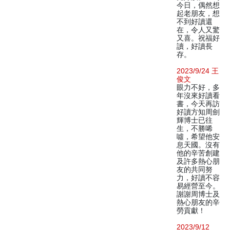
今日，偶然想
起老朋友，想
不到好讀還
在，令人又驚
又喜。祝福好
讀，好讀長
存。
2023/9/24 王
俊文
眼力不好，多
年沒來好讀看
書，今天再訪
好讀方知周劍
輝博士已往
生，不勝唏
噓，希望他安
息天國。沒有
他的辛苦創建
及許多熱心朋
友的共同努
力，好讀不容
易經營至今。
謝謝周博士及
熱心朋友的辛
勞貢獻！
2023/9/12