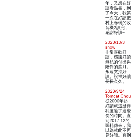
年，又想在好
讀看點書，到
了今天，我第
一次在好讀把
村上春樹的收
音機2讀完，
感謝好讀~
2023/10/3
snow
非常喜歡好
讀，感謝好讀
無私的付出與
陪伴的歲月。
永遠支持好
讀。祝福好讀
長長久久。
2023/9/24
Tomcat Chou
從2006年起，
好讀就這麼伴
我度過了這麼
長的時間。直
到2017.12的
噩耗傳來，我
以為就此不再
見好讀。直到