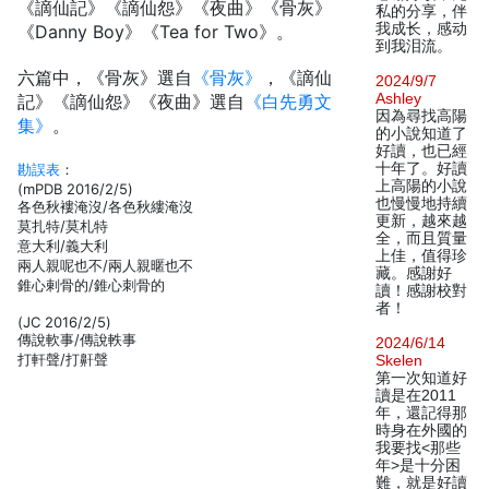
《謫仙記》《謫仙怨》《夜曲》《骨灰》
私的分享，伴
我成长，感动
《Danny Boy》《Tea for Two》。
到我泪流。
六篇中，《骨灰》選自
《骨灰》
，《謫仙
2024/9/7
Ashley
記》《謫仙怨》《夜曲》選自
《白先勇文
因為尋找高陽
集》
。
的小說知道了
好讀，也已經
十年了。好讀
勘誤表
：
上高陽的小說
(mPDB 2016/2/5)
也慢慢地持續
各色秋褸淹沒/各色秋縷淹沒
更新，越來越
莫扎特/莫札特
全，而且質量
意大利/義大利
上佳，值得珍
兩人親呢也不/兩人親暱也不
藏。感謝好
錐心剌骨的/錐心刺骨的
讀！感謝校對
者！
(JC 2016/2/5)
傳說軟事/傳說軼事
2024/6/14
打軒聲/打鼾聲
Skelen
第一次知道好
讀是在2011
年，還記得那
時身在外國的
我要找<那些
年>是十分困
難，就是好讀