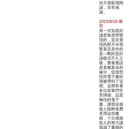
供方便取用閱
讀，非常感
謝。
2023/8/18 璐
羽
第一次知道好
讀是無意間發
現的，並且發
現的那天令我
驚喜且意外的
是—剛好是好
讀復活不久之
後，覺著應該
是某種莫名的
緣分，促使想
找些電子書的
我被帶到了這
裡。這裡有著
各位前輩們辛
苦掃描、品質
極佳的電子
書，讓我這個
後人能夠免費
享用這些書
籍，十分感激
前人的努力讓
我成了書籍的