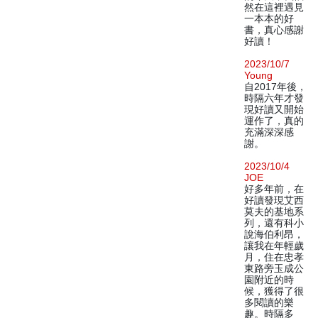
然在這裡遇見
一本本的好
書，真心感謝
好讀！
2023/10/7
Young
自2017年後，
時隔六年才發
現好讀又開始
運作了，真的
充滿深深感
謝。
2023/10/4
JOE
好多年前，在
好讀發現艾西
莫夫的基地系
列，還有科小
說海伯利昂，
讓我在年輕歲
月，住在忠孝
東路旁玉成公
園附近的時
候，獲得了很
多閱讀的樂
趣。時隔多