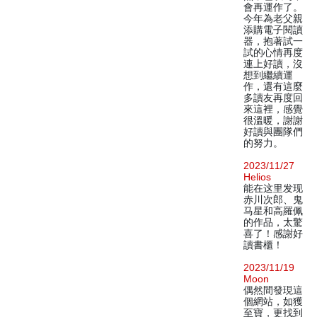
會再運作了。
今年為老父親
添購電子閱讀
器，抱著試一
試的心情再度
連上好讀，沒
想到繼續運
作，還有這麼
多讀友再度回
來這裡，感覺
很溫暖，謝謝
好讀與團隊們
的努力。
2023/11/27
Helios
能在这里发现
赤川次郎、鬼
马星和高羅佩
的作品，太驚
喜了！感謝好
讀書櫃！
2023/11/19
Moon
偶然間發現這
個網站，如獲
至寶，更找到