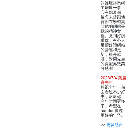
的論壇得悉網
主離世一事，
心有點哀傷，
後悔未曾跟他
言謝在學習期
間他的網站是
我的精神食
糧。見到好讀
重啟，有心人
延續好讀網站
的營運和更
新，很是感
激，對周先生
的貢獻亦致萬
分感謝！
2023/7/4 葉扁
舟先生
相识十年，前
面看过不少好
书，谢谢你。
今年时间更多
了，希望在
haodoo度过
更好的年华。
>>
更多感言