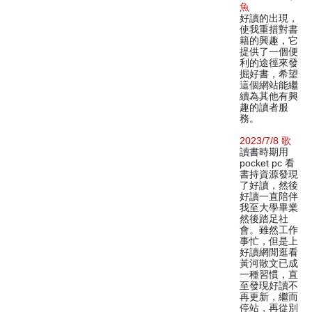
魚
好讀的出現，
使我重措對書
籍的興趣，它
提供了一個便
利的途徑來發
掘好書，希望
這個網站能繼
續為其他有興
趣的讀者服
務。
2023/7/8 歌
讀書時期用
pocket pc 看
書持資源發現
了好讀，然後
好讀一直陪伴
我至大學畢業
然後踏足社
會。雖然工作
事忙，但是上
好讀網閒逛看
黃河散文已成
一種習慣，直
至發現好讀不
再更新，繼而
停站，再從別