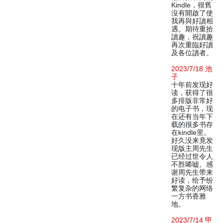
Kindle，很舊
沒有開啟了使
我再與好讀相
遇。期待重拾
讀趣，祝讀趣
再次重臨好讀
及各位讀者。
2023/7/18 池
子
十年前发现好
读，获得了很
多排版非常好
的电子书，现
在还有当年下
载的很多书存
在kindle里。
好久没来竟发
现版主周先生
已经过世令人
不胜唏嘘。感
谢周先生带来
好读，给予纷
繁复杂的网络
一方书香雅
地。
2023/7/14 甲