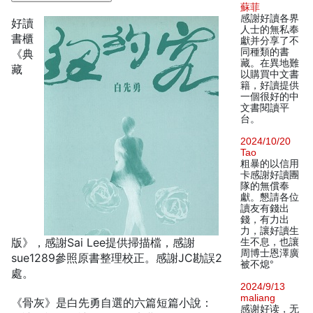
蘇菲
感謝好讀各界
好讀
人士的無私奉
書櫃
獻并分享了不
同種類的書
《典
藏。在異地難
藏
以購買中文書
籍，好讀提供
一個很好的中
文書閱讀平
台。
2024/10/20
Tao
粗暴的以信用
卡感謝好讀團
隊的無償奉
獻。懇請各位
讀友有錢出
錢，有力出
力，讓好讀生
版》，感謝Sai Lee提供掃描檔，感謝
生不息，也讓
周博士恩澤廣
sue1289參照原書整理校正。感謝JC勘誤2
被不熄°
處。
2024/9/13
maliang
《骨灰》是白先勇自選的六篇短篇小說：
感谢好读，无