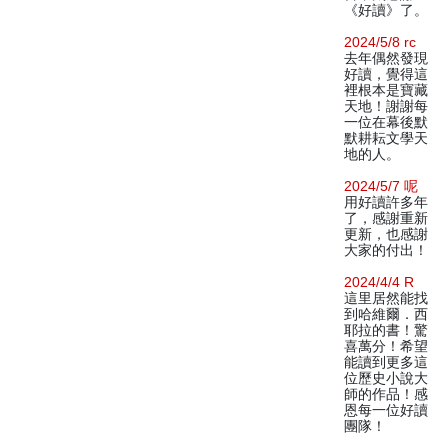
《好讀》了。
2024/5/8 rc
去年偶然發現
好讀，覺得這
裡根本是寶藏
天地！謝謝每
一位在幕後默
默耕耘文學天
地的人。
2024/5/7 呢
用好讀許多年
了，感謝重新
更新，也感謝
大家的付出！
2024/4/4 R
這里居然能找
到哈維爾．西
耶拉的書！驚
喜萬分！希望
能讀到更多這
位歷史小說大
師的作品！感
恩每一位好讀
團隊！