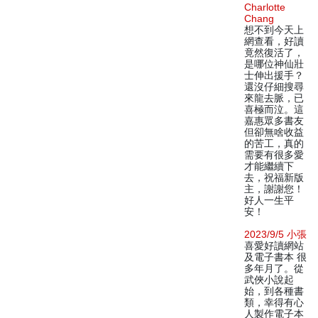
Charlotte
Chang
想不到今天上
網查看，好讀
竟然復活了，
是哪位神仙壯
士伸出援手？
還沒仔細搜尋
來龍去脈，已
喜極而泣。這
嘉惠眾多書友
但卻無啥收益
的苦工，真的
需要有很多愛
才能繼續下
去，祝福新版
主，謝謝您！
好人一生平
安！
2023/9/5 小張
喜愛好讀網站
及電子書本 很
多年月了。從
武俠小說起
始，到各種書
類，幸得有心
人製作電子本