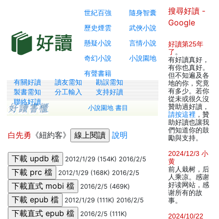
搜尋好讀 -
世紀百強
隨身智囊
Google
歷史煙雲
武俠小說
懸疑小說
言情小說
好讀第25年
了
。
奇幻小說
小說園地
有好讀真好，
有你也真好。
有聲書籍
但不知遍及各
有關好讀
讀友需知
勘誤需知
地的你，究竟
有多少。若你
製書需知
分工輸入
支持好讀
從未或很久沒
聯絡好讀
贊助過好讀，
小說園地 書目
請按這裡
，贊
助好讀也讓我
們知道你的鼓
白先勇
《紐約客》
說明
勵與支持。
2024/12/3 小
2012/1/29 (154K) 2016/2/5
黄
前人栽树，后
2012/1/29 (168K) 2016/2/5
人乘凉。感谢
好读网站，感
2016/2/5 (469K)
谢所有的故
2012/1/29 (111K) 2016/2/5
事。
2016/2/5 (111K)
2024/10/22