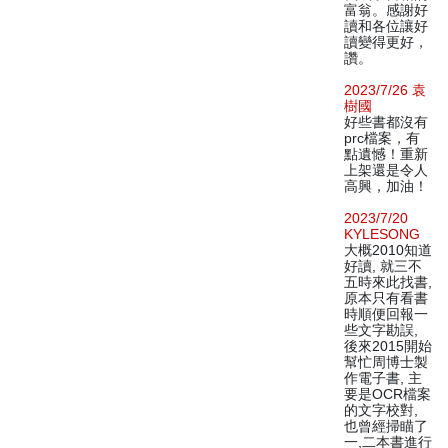
富翁。感謝好
讀和各位讓好
讀變得更好，
讚。
2023/7/26 袁
樹國
好些書都沒有
prc檔案，有
點遺憾！重新
上架還是令人
高興，加油！
2023/7/20
KYLESONG
大概2010知道
好讀, 就三不
五時來此找書,
原本只有看書
時順便回報一
些文字勘誤,
後來2015開始
幫忙周博士製
作電子書, 主
要是OCR檔案
的文字校對,
也曾經掃瞄了
一,二本書進行