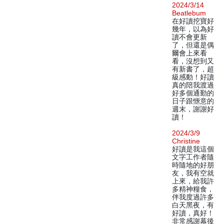
2024/3/14
Beatlebum
在好讀挖寶好
幾年，以為好
讀不會更新
了，但還是偶
爾會上來看
看，沒想到又
有新書了，超
級感動！好讀
真的陪我渡過
好多個通勤的
日子跟愜意的
週末，謝謝好
讀！
2024/3/9
Christine
好讀是我這個
文字工作者隨
時隨地的好朋
友，我有空就
上來，給我許
多精神糧食，
伴我度過許多
白天黑夜，有
好讀，真好！
非常感謝幕後