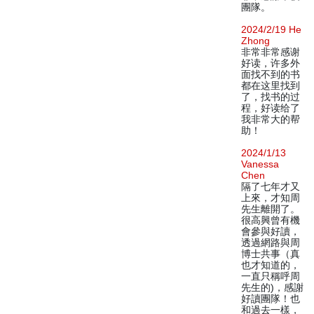
團隊。
2024/2/19 He
Zhong
非常非常感谢
好读，许多外
面找不到的书
都在这里找到
了，找书的过
程，好读给了
我非常大的帮
助！
2024/1/13
Vanessa
Chen
隔了七年才又
上來，才知周
先生離開了。
很高興曾有機
會參與好讀，
透過網路與周
博士共事（真
也才知道的，
一直只稱呼周
先生的)，感謝
好讀團隊！也
和過去一樣，