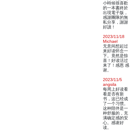
小時候很喜歡
的一本書終於
出現電子版，
感謝團隊的無
私分享，謝謝
好讀！
2023/11/18
Michael
无意间想起过
来好读怀念一
下。竟然是惊
喜！好读活过
来了！感恩 感
谢。
2023/11/5
angsila
每周上好读看
看是否有新
书，这已经成
了一个习惯。
这种陪伴是一
种舒服的，充
满确定感的安
心。感谢好
读。