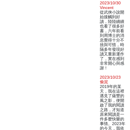
2023/10/30
Vincent
從武俠小說開
始接觸到好
讀，陸陸續續
也看了很多好
書，六年前看
到周博士的消
息覺得十分不
捨與可惜，時
隔多年發現好
讀又重新運作
了，實在感到
非常開心與感
謝！
2023/10/23
偷泥
2019年的某
天，我在這裡
遇見了薩豐的
風之影，便開
啟了我的閱讀
之路，才知道
原來閱讀是一
件多麼快樂的
事情。2023年
的今天，我依