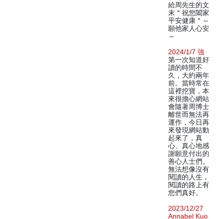
給周先生的文
末＂祝您闔家
平安健康＂～
願他家人心安
～
2024/1/7 強
第一次知道好
讀的時間不
久，大約兩年
前。當時常在
這裡挖寶，本
來很擔心網站
會隨著周博士
離世而無法再
運作，今日再
來發現網站動
起來了，真
心、真心地感
謝願意付出的
善心人士們。
無法想像沒有
閱讀的人生，
閱讀的路上有
您們真好。
2023/12/27
Annabel Kuo