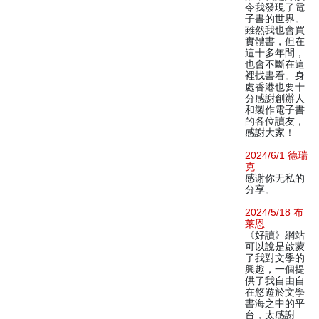
令我發現了電
子書的世界。
雖然我也會買
實體書，但在
這十多年間，
也會不斷在這
裡找書看。身
處香港也要十
分感謝創辦人
和製作電子書
的各位讀友，
感謝大家！
2024/6/1 德瑞
克
感谢你无私的
分享。
2024/5/18 布
莱恩
《好讀》網站
可以說是啟蒙
了我對文學的
興趣，一個提
供了我自由自
在悠遊於文學
書海之中的平
台，太感謝