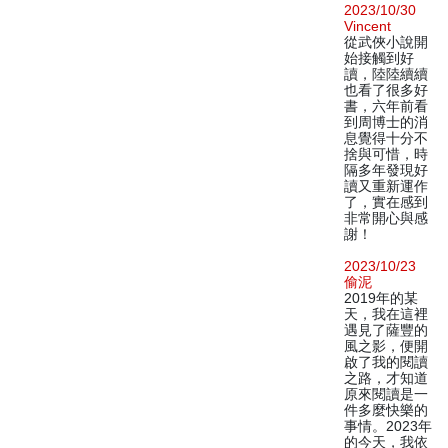
2023/10/30
Vincent
從武俠小說開
始接觸到好
讀，陸陸續續
也看了很多好
書，六年前看
到周博士的消
息覺得十分不
捨與可惜，時
隔多年發現好
讀又重新運作
了，實在感到
非常開心與感
謝！
2023/10/23
偷泥
2019年的某
天，我在這裡
遇見了薩豐的
風之影，便開
啟了我的閱讀
之路，才知道
原來閱讀是一
件多麼快樂的
事情。2023年
的今天，我依