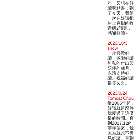
年，又想在好
讀看點書，到
了今天，我第
一次在好讀把
村上春樹的收
音機2讀完，
感謝好讀~
2023/10/3
snow
非常喜歡好
讀，感謝好讀
無私的付出與
陪伴的歲月。
永遠支持好
讀。祝福好讀
長長久久。
2023/9/24
Tomcat Chou
從2006年起，
好讀就這麼伴
我度過了這麼
長的時間。直
到2017.12的
噩耗傳來，我
以為就此不再
見好讀。直到