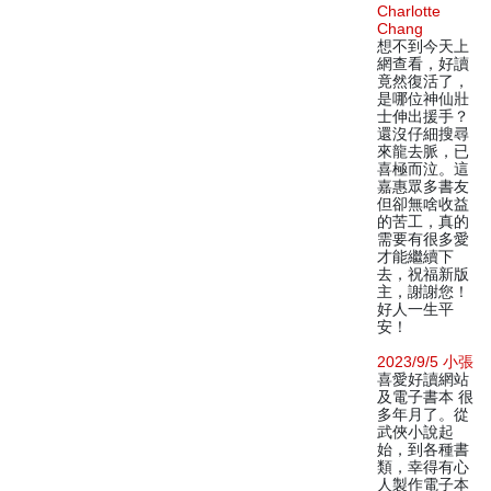
Charlotte
Chang
想不到今天上
網查看，好讀
竟然復活了，
是哪位神仙壯
士伸出援手？
還沒仔細搜尋
來龍去脈，已
喜極而泣。這
嘉惠眾多書友
但卻無啥收益
的苦工，真的
需要有很多愛
才能繼續下
去，祝福新版
主，謝謝您！
好人一生平
安！
2023/9/5 小張
喜愛好讀網站
及電子書本 很
多年月了。從
武俠小說起
始，到各種書
類，幸得有心
人製作電子本