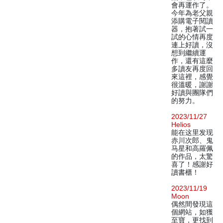
會再運作了。
今年為老父親
添購電子閱讀
器，抱著試一
試的心情再度
連上好讀，沒
想到繼續運
作，還有這麼
多讀友再度回
來這裡，感覺
很溫暖，謝謝
好讀與團隊們
的努力。
2023/11/27
Helios
能在这里发现
赤川次郎、鬼
马星和高羅佩
的作品，太驚
喜了！感謝好
讀書櫃！
2023/11/19
Moon
偶然間發現這
個網站，如獲
至寶，更找到