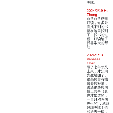
團隊。
2024/2/19 He
Zhong
非常非常感谢
好读，许多外
面找不到的书
都在这里找到
了，找书的过
程，好读给了
我非常大的帮
助！
2024/1/13
Vanessa
Chen
隔了七年才又
上來，才知周
先生離開了。
很高興曾有機
會參與好讀，
透過網路與周
博士共事（真
也才知道的，
一直只稱呼周
先生的)，感謝
好讀團隊！也
和過去一樣，