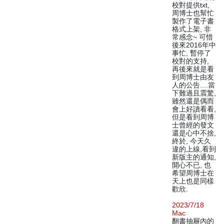
校對提供txt,
周博士也幫忙
製作了電子書
格式上架, 非
常感念~ 可惜
後來2016年中
事忙, 暫停了
校對的支持,
再後來就是看
到周博士由友
人的公告....當
下難過且震驚,
雖然還是偶而
會上好讀看看,
但是看到周博
士曾經的發文
還是心中不捨,
終於, 今天久
違的上線,看到
新版主的通知,
開心不已, 也
希望周博士在
天上也是同樣
歡欣.
2023/7/18
Mac
翻書抽屜內的