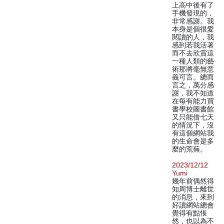
上高中後有了
手機發現的，
非常感謝。我
本身是個很愛
閱讀的人，我
感到若我活著
而不去欣賞這
一種人類的藝
術那將毫無意
義可言。總而
言之，萬分感
謝，我不知道
在每有能力買
書學校圖書館
又只能借七天
的情況下，沒
有這個網站我
的生命會是多
麼的荒蕪。
2023/12/12
Yumi
幾年前偶然得
知周博士離世
的消息，來到
好讀網站總會
覺得有點悵
然，也以為不