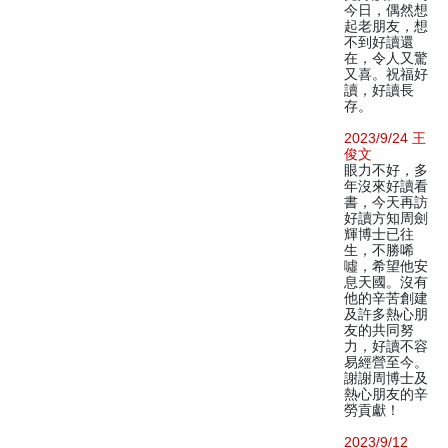
今日，偶然想
起老朋友，想
不到好讀還
在，令人又驚
又喜。祝福好
讀，好讀長
存。
2023/9/24 王
俊文
眼力不好，多
年沒來好讀看
書，今天再訪
好讀方知周劍
輝博士已往
生，不勝唏
噓，希望他安
息天國。沒有
他的辛苦創建
及許多熱心朋
友的共同努
力，好讀不容
易經營至今。
謝謝周博士及
熱心朋友的辛
勞貢獻！
2023/9/12