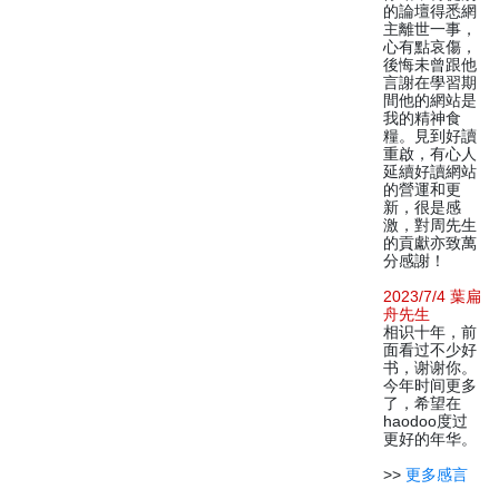
的論壇得悉網
主離世一事，
心有點哀傷，
後悔未曾跟他
言謝在學習期
間他的網站是
我的精神食
糧。見到好讀
重啟，有心人
延續好讀網站
的營運和更
新，很是感
激，對周先生
的貢獻亦致萬
分感謝！
2023/7/4 葉扁
舟先生
相识十年，前
面看过不少好
书，谢谢你。
今年时间更多
了，希望在
haodoo度过
更好的年华。
>>
更多感言