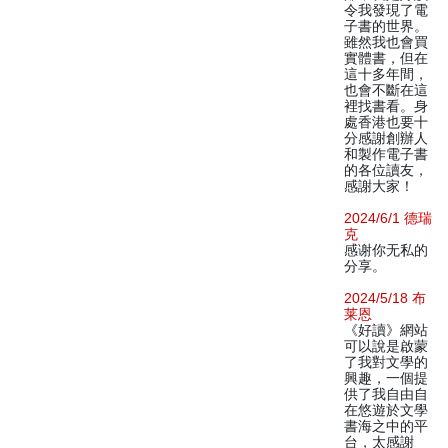
令我發現了電
子書的世界。
雖然我也會買
實體書，但在
這十多年間，
也會不斷在這
裡找書看。身
處香港也要十
分感謝創辦人
和製作電子書
的各位讀友，
感謝大家！
2024/6/1 德瑞
克
感谢你无私的
分享。
2024/5/18 布
莱恩
《好讀》網站
可以說是啟蒙
了我對文學的
興趣，一個提
供了我自由自
在悠遊於文學
書海之中的平
台，太感謝