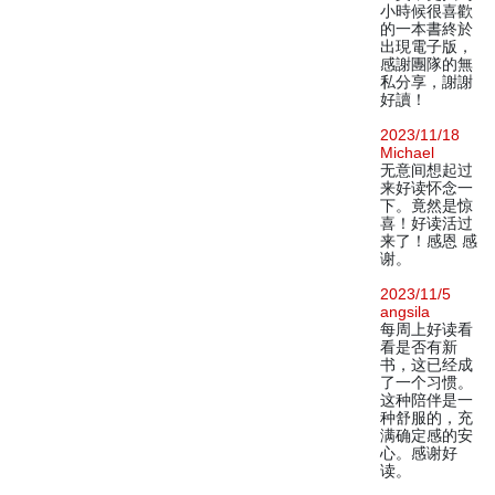
小時候很喜歡
的一本書終於
出現電子版，
感謝團隊的無
私分享，謝謝
好讀！
2023/11/18
Michael
无意间想起过
来好读怀念一
下。竟然是惊
喜！好读活过
来了！感恩 感
谢。
2023/11/5
angsila
每周上好读看
看是否有新
书，这已经成
了一个习惯。
这种陪伴是一
种舒服的，充
满确定感的安
心。感谢好
读。