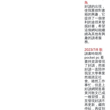
魚
好讀的出現，
使我重措對書
籍的興趣，它
提供了一個便
利的途徑來發
掘好書，希望
這個網站能繼
續為其他有興
趣的讀者服
務。
2023/7/8 歌
讀書時期用
pocket pc 看
書持資源發現
了好讀，然後
好讀一直陪伴
我至大學畢業
然後踏足社
會。雖然工作
事忙，但是上
好讀網閒逛看
黃河散文已成
一種習慣，直
至發現好讀不
再更新，繼而
停站，再從別