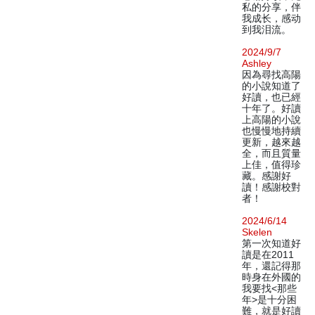
私的分享，伴
我成长，感动
到我泪流。
2024/9/7
Ashley
因為尋找高陽
的小說知道了
好讀，也已經
十年了。好讀
上高陽的小說
也慢慢地持續
更新，越來越
全，而且質量
上佳，值得珍
藏。感謝好
讀！感謝校對
者！
2024/6/14
Skelen
第一次知道好
讀是在2011
年，還記得那
時身在外國的
我要找<那些
年>是十分困
難，就是好讀