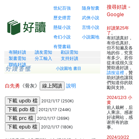
搜尋好讀 -
世紀百強
隨身智囊
Google
歷史煙雲
武俠小說
懸疑小說
言情小說
好讀第25年
了
。
奇幻小說
小說園地
有好讀真好，
有你也真好。
有聲書籍
但不知遍及各
有關好讀
讀友需知
勘誤需知
地的你，究竟
有多少。若你
製書需知
分工輸入
支持好讀
從未或很久沒
聯絡好讀
贊助過好讀，
小說園地 書目
請按這裡
，贊
助好讀也讓我
們知道你的鼓
白先勇
《骨灰》
說明
勵與支持。
2024/12/3 小
2012/1/17 (250K)
黄
前人栽树，后
2012/1/17 (244K)
人乘凉。感谢
好读网站，感
2012/1/17 (269K)
谢所有的故
2012/1/17 (180K)
事。
2024/10/22