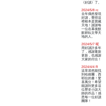
《好讀》了。
2024/5/8 rc
去年偶然發現
好讀，覺得這
裡根本是寶藏
天地！謝謝每
一位在幕後默
默耕耘文學天
地的人。
2024/5/7 呢
用好讀許多年
了，感謝重新
更新，也感謝
大家的付出！
2024/4/4 R
這里居然能找
到哈維爾．西
耶拉的書！驚
喜萬分！希望
能讀到更多這
位歷史小說大
師的作品！感
恩每一位好讀
團隊！