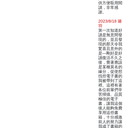
供方便取用閱
讀，非常感
謝。
2023/8/18 璐
羽
第一次知道好
讀是無意間發
現的，並且發
現的那天令我
驚喜且意外的
是—剛好是好
讀復活不久之
後，覺著應該
是某種莫名的
緣分，促使想
找些電子書的
我被帶到了這
裡。這裡有著
各位前輩們辛
苦掃描、品質
極佳的電子
書，讓我這個
後人能夠免費
享用這些書
籍，十分感激
前人的努力讓
我成了書籍的