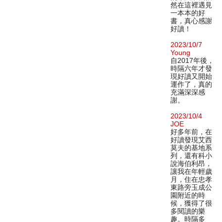
然在這裡遇見
一本本的好
書，真心感謝
好讀！
2023/10/7
Young
自2017年後，
時隔六年才發
現好讀又開始
運作了，真的
充滿深深感
謝。
2023/10/4
JOE
好多年前，在
好讀發現艾西
莫夫的基地系
列，還有科小
說海伯利昂，
讓我在年輕歲
月，住在忠孝
東路旁玉成公
園附近的時
候，獲得了很
多閱讀的樂
趣。時隔多