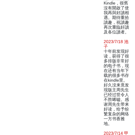
Kindle，很舊
沒有開啟了使
我再與好讀相
遇。期待重拾
讀趣，祝讀趣
再次重臨好讀
及各位讀者。
2023/7/18 池
子
十年前发现好
读，获得了很
多排版非常好
的电子书，现
在还有当年下
载的很多书存
在kindle里。
好久没来竟发
现版主周先生
已经过世令人
不胜唏嘘。感
谢周先生带来
好读，给予纷
繁复杂的网络
一方书香雅
地。
2023/7/14 甲