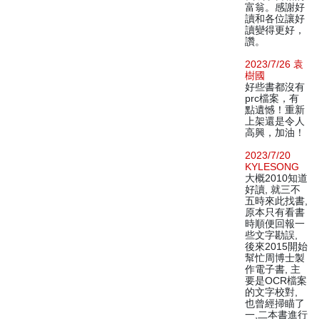
富翁。感謝好
讀和各位讓好
讀變得更好，
讚。
2023/7/26 袁
樹國
好些書都沒有
prc檔案，有
點遺憾！重新
上架還是令人
高興，加油！
2023/7/20
KYLESONG
大概2010知道
好讀, 就三不
五時來此找書,
原本只有看書
時順便回報一
些文字勘誤,
後來2015開始
幫忙周博士製
作電子書, 主
要是OCR檔案
的文字校對,
也曾經掃瞄了
一,二本書進行