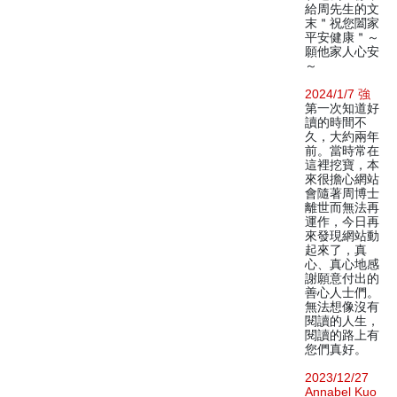
給周先生的文
末＂祝您闔家
平安健康＂～
願他家人心安
～
2024/1/7 強
第一次知道好
讀的時間不
久，大約兩年
前。當時常在
這裡挖寶，本
來很擔心網站
會隨著周博士
離世而無法再
運作，今日再
來發現網站動
起來了，真
心、真心地感
謝願意付出的
善心人士們。
無法想像沒有
閱讀的人生，
閱讀的路上有
您們真好。
2023/12/27
Annabel Kuo