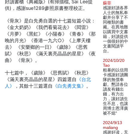
好讀書櫃《典藏版》(有掃描檔, Sai Lee提
蘇菲
供)，感謝sue1289參照原書整理校正。
感謝好讀各界
人士的無私奉
獻并分享了不
《骨灰》是白先勇自選的十七篇短篇小說：
同種類的書
《金大奶奶》《我們看菊花去》《悶雷》
藏。在異地難
以購買中文書
《月夢》《黑虹》《小陽春》《青春》《那
籍，好讀提供
晚的月光》《香港一九六○》《上摩天樓
一個很好的中
文書閱讀平
去》 《安樂鄉的一日》《歲除》《思舊
台。
賦》《秋思》《滿天裏亮晶晶的星星》《夜
曲》 《骨灰》。
2024/10/20
Tao
粗暴的以信用
十七篇中，《歲除》《思舊賦》《秋思》
卡感謝好讀團
《滿天裏亮晶晶的星星》四篇選自
《台北
隊的無償奉
獻。懇請各位
人》
，其餘十三篇選自
《白先勇文集》
。
讀友有錢出
錢，有力出
力，讓好讀生
生不息，也讓
周博士恩澤廣
被不熄°
2024/9/13
maliang
感谢好读，无