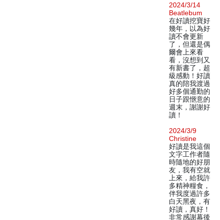
2024/3/14
Beatlebum
在好讀挖寶好
幾年，以為好
讀不會更新
了，但還是偶
爾會上來看
看，沒想到又
有新書了，超
級感動！好讀
真的陪我渡過
好多個通勤的
日子跟愜意的
週末，謝謝好
讀！
2024/3/9
Christine
好讀是我這個
文字工作者隨
時隨地的好朋
友，我有空就
上來，給我許
多精神糧食，
伴我度過許多
白天黑夜，有
好讀，真好！
非常感謝幕後