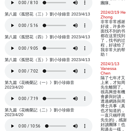
團隊。
2024/2/19 He
第八篇《孤戀花（三）》劉小珍錄音 2023/4/13
Zhong
非常非常感谢
好读，许多外
面找不到的书
都在这里找到
第八篇《孤戀花（四）》劉小珍錄音 2023/4/13
了，找书的过
程，好读给了
我非常大的帮
助！
第八篇《孤戀花（五）》劉小珍錄音 2023/4/13
2024/1/13
Vanessa
Chen
隔了七年才又
第九篇《花橋榮記（一）》劉小珍錄音
上來，才知周
2023/4/20
先生離開了。
很高興曾有機
會參與好讀，
透過網路與周
博士共事（真
第九篇《花橋榮記（二）》劉小珍錄音
也才知道的，
2023/4/20
一直只稱呼周
先生的)，感謝
好讀團隊！也
和過去一樣，