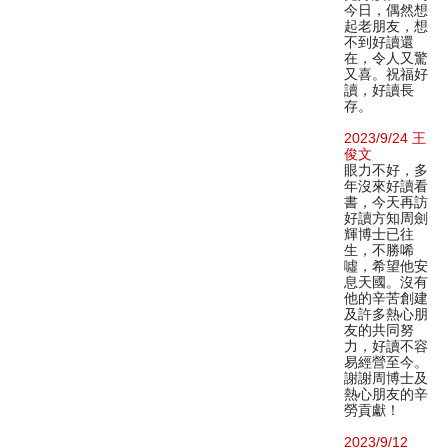
今日，偶然想
起老朋友，想
不到好讀還
在，令人又驚
又喜。祝福好
讀，好讀長
存。
2023/9/24 王
俊文
眼力不好，多
年沒來好讀看
書，今天再訪
好讀方知周劍
輝博士已往
生，不勝唏
噓，希望他安
息天國。沒有
他的辛苦創建
及許多熱心朋
友的共同努
力，好讀不容
易經營至今。
謝謝周博士及
熱心朋友的辛
勞貢獻！
2023/9/12