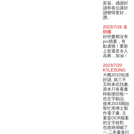
富翁。感謝好
讀和各位讓好
讀變得更好，
讚。
2023/7/26 袁
樹國
好些書都沒有
prc檔案，有
點遺憾！重新
上架還是令人
高興，加油！
2023/7/20
KYLESONG
大概2010知道
好讀, 就三不
五時來此找書,
原本只有看書
時順便回報一
些文字勘誤,
後來2015開始
幫忙周博士製
作電子書, 主
要是OCR檔案
的文字校對,
也曾經掃瞄了
一,二本書進行