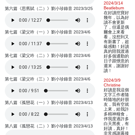
2024/3/14
Beatlebum
第六篇《思舊賦（二）》劉小珍錄音 2023/3/25
在好讀挖寶好
幾年，以為好
讀不會更新
了，但還是偶
第七篇《梁父吟（一）》劉小珍錄音 2023/4/6
爾會上來看
看，沒想到又
有新書了，超
級感動！好讀
真的陪我渡過
第七篇《梁父吟（二）》劉小珍錄音 2023/4/6
好多個通勤的
日子跟愜意的
週末，謝謝好
讀！
第七篇《梁父吟（三）》劉小珍錄音 2023/4/6
2024/3/9
Christine
好讀是我這個
文字工作者隨
時隨地的好朋
第八篇《孤戀花（一）》劉小珍錄音 2023/4/13
友，我有空就
上來，給我許
多精神糧食，
伴我度過許多
白天黑夜，有
第八篇《孤戀花（二）》劉小珍錄音 2023/4/13
好讀，真好！
非常感謝幕後