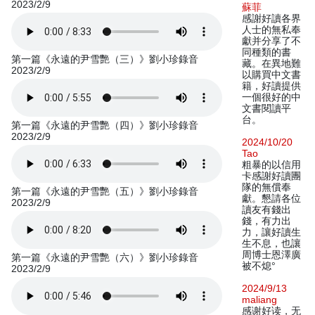
2023/2/9
蘇菲
感謝好讀各界
人士的無私奉
獻并分享了不
同種類的書
第一篇《永遠的尹雪艷（三）》劉小珍錄音
藏。在異地難
2023/2/9
以購買中文書
籍，好讀提供
一個很好的中
文書閱讀平
台。
第一篇《永遠的尹雪艷（四）》劉小珍錄音
2023/2/9
2024/10/20
Tao
粗暴的以信用
卡感謝好讀團
隊的無償奉
第一篇《永遠的尹雪艷（五）》劉小珍錄音
獻。懇請各位
2023/2/9
讀友有錢出
錢，有力出
力，讓好讀生
生不息，也讓
周博士恩澤廣
第一篇《永遠的尹雪艷（六）》劉小珍錄音
被不熄°
2023/2/9
2024/9/13
maliang
感谢好读，无