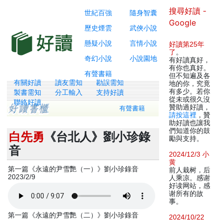
搜尋好讀 -
世紀百強
隨身智囊
Google
歷史煙雲
武俠小說
懸疑小說
言情小說
好讀第25年
了
。
奇幻小說
小說園地
有好讀真好，
有你也真好。
有聲書籍
但不知遍及各
有關好讀
讀友需知
勘誤需知
地的你，究竟
有多少。若你
製書需知
分工輸入
支持好讀
從未或很久沒
聯絡好讀
贊助過好讀，
有聲書籍
請按這裡
，贊
助好讀也讓我
們知道你的鼓
白先勇
《台北人》劉小珍錄
勵與支持。
音
2024/12/3 小
黄
第一篇《永遠的尹雪艷（一）》劉小珍錄音
前人栽树，后
2023/2/9
人乘凉。感谢
好读网站，感
谢所有的故
事。
第一篇《永遠的尹雪艷（二）》劉小珍錄音
2024/10/22