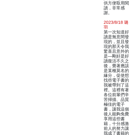
供方便取用閱
讀，非常感
謝。
2023/8/18 璐
羽
第一次知道好
讀是無意間發
現的，並且發
現的那天令我
驚喜且意外的
是—剛好是好
讀復活不久之
後，覺著應該
是某種莫名的
緣分，促使想
找些電子書的
我被帶到了這
裡。這裡有著
各位前輩們辛
苦掃描、品質
極佳的電子
書，讓我這個
後人能夠免費
享用這些書
籍，十分感激
前人的努力讓
我成了書籍的