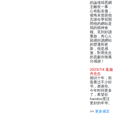
的論壇得悉網
主離世一事，
心有點哀傷，
後悔未曾跟他
言謝在學習期
間他的網站是
我的精神食
糧。見到好讀
重啟，有心人
延續好讀網站
的營運和更
新，很是感
激，對周先生
的貢獻亦致萬
分感謝！
2023/7/4 葉扁
舟先生
相识十年，前
面看过不少好
书，谢谢你。
今年时间更多
了，希望在
haodoo度过
更好的年华。
>>
更多感言