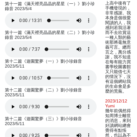
上高中後有了
第十一篇《滿天裡亮晶晶的星星（一）》劉小珍
手機發現的，
錄音 2023/5/4
非常感謝。我
本身是個很愛
閱讀的人，我
感到若我活著
第十一篇《滿天裡亮晶晶的星星（二）》劉小珍
而不去欣賞這
錄音 2023/5/4
一種人類的藝
術那將毫無意
義可言。總而
言之，萬分感
謝，我不知道
第十二篇《遊園驚夢（一）》劉小珍錄音
在每有能力買
2023/5/11
書學校圖書館
又只能借七天
的情況下，沒
有這個網站我
的生命會是多
第十二篇《遊園驚夢（二）》劉小珍錄音
麼的荒蕪。
2023/5/11
2023/12/12
Yumi
幾年前偶然得
知周博士離世
第十二篇《遊園驚夢（三）》劉小珍錄音
的消息，來到
2023/5/11
好讀網站總會
覺得有點悵
然，也以為不