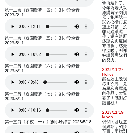
會再運作了。
今年為老父親
第十二篇《遊園驚夢（四）》劉小珍錄音
添購電子閱讀
2023/5/11
器，抱著試一
試的心情再度
連上好讀，沒
想到繼續運
作，還有這麼
第十二篇《遊園驚夢（五）》劉小珍錄音
多讀友再度回
2023/5/11
來這裡，感覺
很溫暖，謝謝
好讀與團隊們
的努力。
第十二篇《遊園驚夢（六）》劉小珍錄音
2023/11/27
2023/5/11
Helios
能在这里发现
赤川次郎、鬼
马星和高羅佩
的作品，太驚
第十二篇《遊園驚夢（七）》劉小珍錄音
喜了！感謝好
2023/5/11
讀書櫃！
2023/11/19
Moon
第十三篇《冬夜（一）》劉小珍錄音 2023/5/18
偶然間發現這
個網站，如獲
至寶，更找到