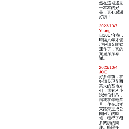
然在這裡遇見
一本本的好
書，真心感謝
好讀！
2023/10/7
Young
自2017年後，
時隔六年才發
現好讀又開始
運作了，真的
充滿深深感
謝。
2023/10/4
JOE
好多年前，在
好讀發現艾西
莫夫的基地系
列，還有科小
說海伯利昂，
讓我在年輕歲
月，住在忠孝
東路旁玉成公
園附近的時
候，獲得了很
多閱讀的樂
趣。時隔多