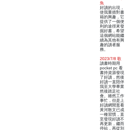
魚
好讀的出現，
使我重措對書
籍的興趣，它
提供了一個便
利的途徑來發
掘好書，希望
這個網站能繼
續為其他有興
趣的讀者服
務。
2023/7/8 歌
讀書時期用
pocket pc 看
書持資源發現
了好讀，然後
好讀一直陪伴
我至大學畢業
然後踏足社
會。雖然工作
事忙，但是上
好讀網閒逛看
黃河散文已成
一種習慣，直
至發現好讀不
再更新，繼而
停站，再從別