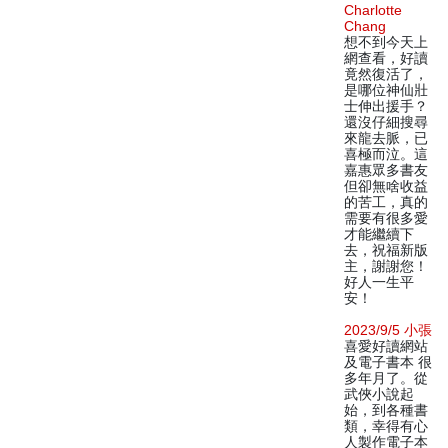
Charlotte
Chang
想不到今天上
網查看，好讀
竟然復活了，
是哪位神仙壯
士伸出援手？
還沒仔細搜尋
來龍去脈，已
喜極而泣。這
嘉惠眾多書友
但卻無啥收益
的苦工，真的
需要有很多愛
才能繼續下
去，祝福新版
主，謝謝您！
好人一生平
安！
2023/9/5 小張
喜愛好讀網站
及電子書本 很
多年月了。從
武俠小說起
始，到各種書
類，幸得有心
人製作電子本