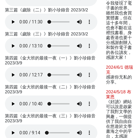
令我發現了電
子書的世界。
第三篇《歲除（二）》劉小珍錄音 2023/3/2
雖然我也會買
實體書，但在
這十多年間，
也會不斷在這
裡找書看。身
第三篇《歲除（三）》劉小珍錄音 2023/3/2
處香港也要十
分感謝創辦人
和製作電子書
的各位讀友，
感謝大家！
第四篇《金大班的最後一夜（一）》劉小珍錄音
2023/3/9
2024/6/1 德瑞
克
感谢你无私的
分享。
第四篇《金大班的最後一夜（二）》劉小珍錄音
2023/3/9
2024/5/18 布
莱恩
《好讀》網站
可以說是啟蒙
了我對文學的
第四篇《金大班的最後一夜（三）》劉小珍錄音
興趣，一個提
2023/3/9
供了我自由自
在悠遊於文學
書海之中的平
台，太感謝