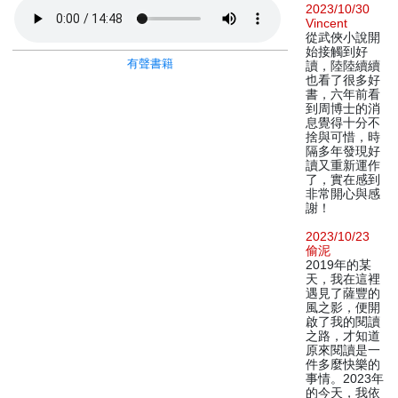
2023/10/30
Vincent
從武俠小說開
始接觸到好
有聲書籍
讀，陸陸續續
也看了很多好
書，六年前看
到周博士的消
息覺得十分不
捨與可惜，時
隔多年發現好
讀又重新運作
了，實在感到
非常開心與感
謝！
2023/10/23
偷泥
2019年的某
天，我在這裡
遇見了薩豐的
風之影，便開
啟了我的閱讀
之路，才知道
原來閱讀是一
件多麼快樂的
事情。2023年
的今天，我依