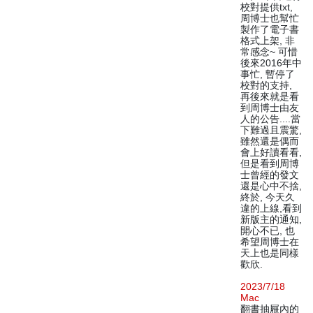
校對提供txt,
周博士也幫忙
製作了電子書
格式上架, 非
常感念~ 可惜
後來2016年中
事忙, 暫停了
校對的支持,
再後來就是看
到周博士由友
人的公告....當
下難過且震驚,
雖然還是偶而
會上好讀看看,
但是看到周博
士曾經的發文
還是心中不捨,
終於, 今天久
違的上線,看到
新版主的通知,
開心不已, 也
希望周博士在
天上也是同樣
歡欣.
2023/7/18
Mac
翻書抽屜內的