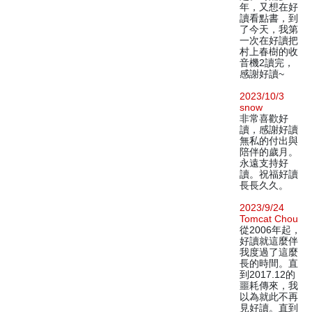
年，又想在好
讀看點書，到
了今天，我第
一次在好讀把
村上春樹的收
音機2讀完，
感謝好讀~
2023/10/3
snow
非常喜歡好
讀，感謝好讀
無私的付出與
陪伴的歲月。
永遠支持好
讀。祝福好讀
長長久久。
2023/9/24
Tomcat Chou
從2006年起，
好讀就這麼伴
我度過了這麼
長的時間。直
到2017.12的
噩耗傳來，我
以為就此不再
見好讀。直到