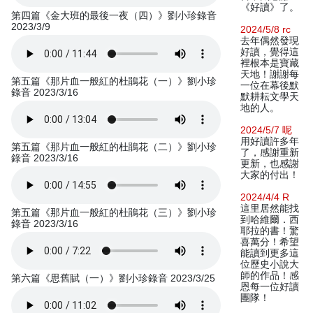
《好讀》了。
第四篇《金大班的最後一夜（四）》劉小珍錄音
2023/3/9
2024/5/8 rc
去年偶然發現
好讀，覺得這
裡根本是寶藏
天地！謝謝每
第五篇《那片血一般紅的杜鵑花（一）》劉小珍
一位在幕後默
錄音 2023/3/16
默耕耘文學天
地的人。
2024/5/7 呢
用好讀許多年
第五篇《那片血一般紅的杜鵑花（二）》劉小珍
了，感謝重新
錄音 2023/3/16
更新，也感謝
大家的付出！
2024/4/4 R
這里居然能找
第五篇《那片血一般紅的杜鵑花（三）》劉小珍
到哈維爾．西
錄音 2023/3/16
耶拉的書！驚
喜萬分！希望
能讀到更多這
位歷史小說大
師的作品！感
第六篇《思舊賦（一）》劉小珍錄音 2023/3/25
恩每一位好讀
團隊！