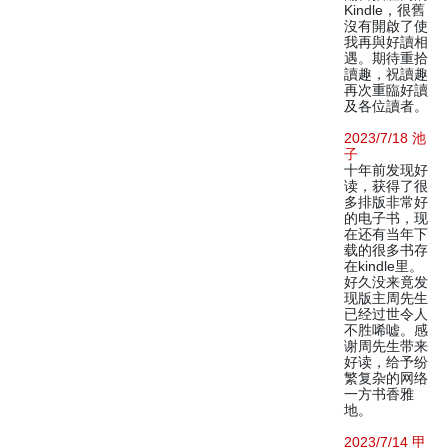
Kindle，很舊
沒有開啟了使
我再與好讀相
遇。期待重拾
讀趣，祝讀趣
再次重臨好讀
及各位讀者。
2023/7/18 池
子
十年前发现好
读，获得了很
多排版非常好
的电子书，现
在还有当年下
载的很多书存
在kindle里。
好久没来竟发
现版主周先生
已经过世令人
不胜唏嘘。感
谢周先生带来
好读，给予纷
繁复杂的网络
一方书香雅
地。
2023/7/14 甲