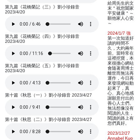
給周先生的文
第九篇《花橋榮記（三）》劉小珍錄音
末＂祝您闔家
2023/4/20
平安健康＂～
願他家人心安
～
2024/1/7 強
第九篇《花橋榮記（四）》劉小珍錄音
第一次知道好
2023/4/20
讀的時間不
久，大約兩年
前。當時常在
這裡挖寶，本
來很擔心網站
第九篇《花橋榮記（五）》劉小珍錄音
會隨著周博士
2023/4/20
離世而無法再
運作，今日再
來發現網站動
起來了，真
心、真心地感
第十篇《秋思（一）》劉小珍錄音 2023/4/27
謝願意付出的
善心人士們。
無法想像沒有
閱讀的人生，
閱讀的路上有
第十篇《秋思（二）》劉小珍錄音 2023/4/27
您們真好。
2023/12/27
Annabel Kuo