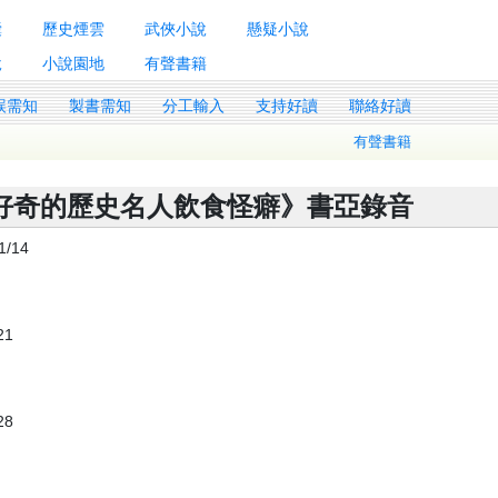
囊
歷史煙雲
武俠小說
懸疑小說
說
小說園地
有聲書籍
誤需知
製書需知
分工輸入
支持好讀
聯絡好讀
有聲書籍
好奇的歷史名人飲食怪癖》書亞錄音
/14
21
28