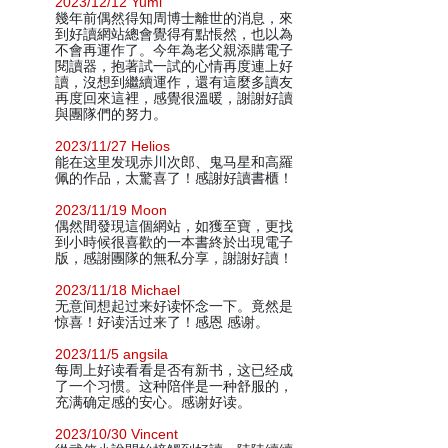
2023/12/12 Yumi
幾年前偶然得知周博士離世的消息，來
到好讀網站總會覺得有點悵然，也以為
不會再運作了。今年為老父親添購電子
閱讀器，抱著試一試的心情再度連上好
讀，沒想到繼續運作，還有這麼多讀友
再度回來這裡，感覺很溫暖，謝謝好讀
與團隊們的努力。
2023/11/27 Helios
能在这里发现赤川次郎、鬼马星和高羅
佩的作品，太驚喜了！感謝好讀書櫃！
2023/11/19 Moon
偶然間發現這個網站，如獲至寶，更找
到小時候很喜歡的一本書終於出現電子
版，感謝團隊的無私分享，謝謝好讀！
2023/11/18 Michael
无意间想起过来好读怀念一下。竟然是
惊喜！好读活过来了！感恩 感谢。
2023/11/5 angsila
每周上好读看看是否有新书，这已经成
了一个习惯。这种陪伴是一种舒服的，
充满确定感的安心。感谢好读。
2023/10/30 Vincent