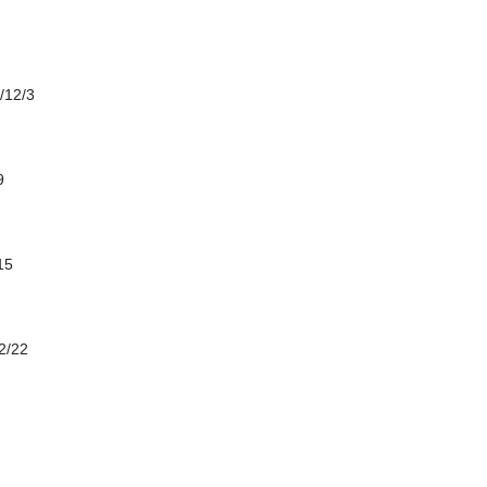
2/3
9
15
/22