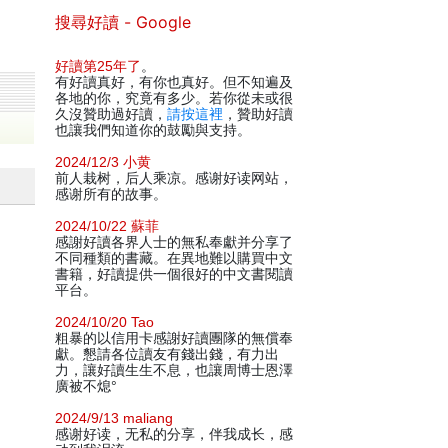
搜尋好讀 - Google
好讀第25年了
。
有好讀真好，有你也真好。但不知遍及
各地的你，究竟有多少。若你從未或很
久沒贊助過好讀，
請按這裡
，贊助好讀
也讓我們知道你的鼓勵與支持。
2024/12/3 小黄
前人栽树，后人乘凉。感谢好读网站，
感谢所有的故事。
2024/10/22 蘇菲
感謝好讀各界人士的無私奉獻并分享了
不同種類的書藏。在異地難以購買中文
書籍，好讀提供一個很好的中文書閱讀
平台。
2024/10/20 Tao
粗暴的以信用卡感謝好讀團隊的無償奉
獻。懇請各位讀友有錢出錢，有力出
力，讓好讀生生不息，也讓周博士恩澤
廣被不熄°
2024/9/13 maliang
感谢好读，无私的分享，伴我成长，感