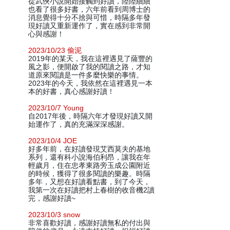
從武俠小說開始接觸到好讀，陸陸續續
也看了很多好書，六年前看到周博士的
消息覺得十分不捨與可惜，時隔多年發
現好讀又重新運作了，實在感到非常開
心與感謝！
2023/10/23 偷泥
2019年的某天，我在這裡遇見了薩豐的
風之影，便開啟了我的閱讀之路，才知
道原來閱讀是一件多麼快樂的事情。
2023年的今天，我依然在這裡遇見一本
本的好書，真心感謝好讀！
2023/10/7 Young
自2017年後，時隔六年才發現好讀又開
始運作了，真的充滿深深感謝。
2023/10/4 JOE
好多年前，在好讀發現艾西莫夫的基地
系列，還有科小說海伯利昂，讓我在年
輕歲月，住在忠孝東路旁玉成公園附近
的時候，獲得了很多閱讀的樂趣。時隔
多年，又想在好讀看點書，到了今天，
我第一次在好讀把村上春樹的收音機2讀
完，感謝好讀~
2023/10/3 snow
非常喜歡好讀，感謝好讀無私的付出與