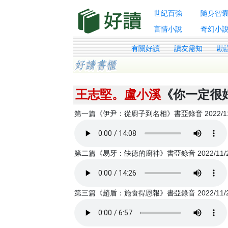
世紀百強
隨身智
言情小說
奇幻小
有關好讀
讀友需知
勘
王志堅。盧小溪
《你一定很
第一篇《伊尹：從廚子到名相》書亞錄音 2022/11
第二篇《易牙：缺德的廚神》書亞錄音 2022/11/
第三篇《趙盾：施食得恩報》書亞錄音 2022/11/