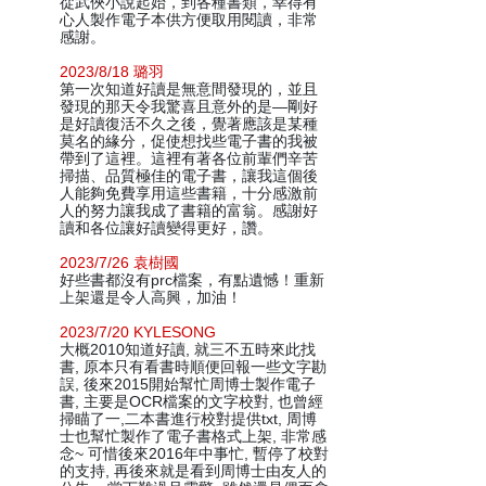
從武俠小說起始，到各種書類，幸得有
心人製作電子本供方便取用閱讀，非常
感謝。
2023/8/18 璐羽
第一次知道好讀是無意間發現的，並且
發現的那天令我驚喜且意外的是—剛好
是好讀復活不久之後，覺著應該是某種
莫名的緣分，促使想找些電子書的我被
帶到了這裡。這裡有著各位前輩們辛苦
掃描、品質極佳的電子書，讓我這個後
人能夠免費享用這些書籍，十分感激前
人的努力讓我成了書籍的富翁。感謝好
讀和各位讓好讀變得更好，讚。
2023/7/26 袁樹國
好些書都沒有prc檔案，有點遺憾！重新
上架還是令人高興，加油！
2023/7/20 KYLESONG
大概2010知道好讀, 就三不五時來此找
書, 原本只有看書時順便回報一些文字勘
誤, 後來2015開始幫忙周博士製作電子
書, 主要是OCR檔案的文字校對, 也曾經
掃瞄了一,二本書進行校對提供txt, 周博
士也幫忙製作了電子書格式上架, 非常感
念~ 可惜後來2016年中事忙, 暫停了校對
的支持, 再後來就是看到周博士由友人的