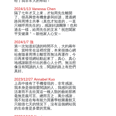
给了我非常大的帮助！
2024/1/13 Vanessa Chen
隔了七年才又上來，才知周先生離開
了。很高興曾有機會參與好讀，透過網
路與周博士共事（真也才知道的，一直
只稱呼周先生的)，感謝好讀團隊！也和
過去一樣，給周先生的文末＂祝您闔家
平安健康＂～願他家人心安～
2024/1/7 強
第一次知道好讀的時間不久，大約兩年
前。當時常在這裡挖寶，本來很擔心網
站會隨著周博士離世而無法再運作，今
日再來發現網站動起來了，真心、真心
地感謝願意付出的善心人士們。無法想
像沒有閱讀的人生，閱讀的路上有您們
真好。
2023/12/27 Annabel Kuo
上高中後有了手機發現的，非常感謝。
我本身是個很愛閱讀的人，我感到若我
活著而不去欣賞這一種人類的藝術那將
毫無意義可言。總而言之，萬分感謝，
我不知道在每有能力買書學校圖書館又
只能借七天的情況下，沒有這個網站我
的生命會是多麼的荒蕪。