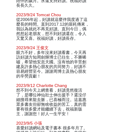
陪伴的歲月。永遠支持好讀。祝福好讀
長長久久。
2023/9/24 Tomcat Chou
從2006年起，好讀就這麼伴我度過了這
麼長的時間。直到2017.12的噩耗傳來，
我以為就此不再見好讀。直到今日，偶
然想起老朋友，想不到好讀還在，令人
又驚又喜。祝福好讀，好讀長存。
2023/9/24 王俊文
眼力不好，多年沒來好讀看書，今天再
訪好讀方知周劍輝博士已往生，不勝唏
噓，希望他安息天國。沒有他的辛苦創
建及許多熱心朋友的共同努力，好讀不
容易經營至今。謝謝周博士及熱心朋友
的辛勞貢獻！
2023/9/12 Charlotte Chang
想不到今天上網查看，好讀竟然復活
了，是哪位神仙壯士伸出援手？還沒仔
細搜尋來龍去脈，已喜極而泣。這嘉惠
眾多書友但卻無啥收益的苦工，真的需
要有很多愛才能繼續下去，祝福新版
主，謝謝您！好人一生平安！
2023/9/5 小張
喜愛好讀網站及電子書本 很多年月了。