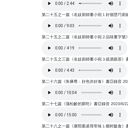
第二十五之一篇《名妓廚師董小宛１好個慧巧廚娘》書
第二十五之二篇《名妓廚師董小宛２品味董字號》書亞錄
第二十五之三篇《名妓廚師董小宛３疏酒親茶》書亞錄音
第二十六篇《朱彝尊：好色亦好食》書亞錄音 2023
第二十七篇《蒲松齡的窮吃》書亞錄音 2023/6/2
第二十八之一篇《康熙垂涎尋常味１鄉村飯食》書亞錄音