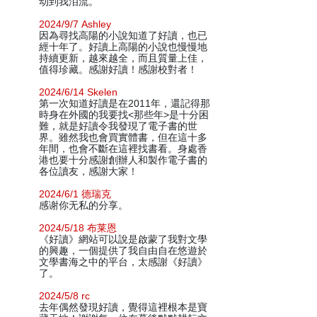
动到我泪流。
2024/9/7 Ashley
因為尋找高陽的小說知道了好讀，也已
經十年了。好讀上高陽的小說也慢慢地
持續更新，越來越全，而且質量上佳，
值得珍藏。感謝好讀！感謝校對者！
2024/6/14 Skelen
第一次知道好讀是在2011年，還記得那
時身在外國的我要找<那些年>是十分困
難，就是好讀令我發現了電子書的世
界。雖然我也會買實體書，但在這十多
年間，也會不斷在這裡找書看。身處香
港也要十分感謝創辦人和製作電子書的
各位讀友，感謝大家！
2024/6/1 德瑞克
感谢你无私的分享。
2024/5/18 布莱恩
《好讀》網站可以說是啟蒙了我對文學
的興趣，一個提供了我自由自在悠遊於
文學書海之中的平台，太感謝《好讀》
了。
2024/5/8 rc
去年偶然發現好讀，覺得這裡根本是寶