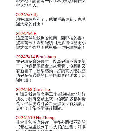
藏天地！謝謝每一位在幕後默默耕耘文
學天地的人。
2024/5/7 呢
用好讀許多年了，感謝重新更新，也感
謝大家的付出！
2024/4/4 R
這里居然能找到哈維爾．西耶拉的書！
驚喜萬分！希望能讀到更多這位歷史小
說大師的作品！感恩每一位好讀團隊！
2024/3/14 Beatlebum
在好讀挖寶好幾年，以為好讀不會更新
了，但還是偶爾會上來看看，沒想到又
有新書了，超級感動！好讀真的陪我渡
過好多個通勤的日子跟愜意的週末，謝
謝好讀！
2024/3/9 Christine
好讀是我這個文字工作者隨時隨地的好
朋友，我有空就上來，給我許多精神糧
食，伴我度過許多白天黑夜，有好讀，
真好！非常感謝幕後團隊。
2024/2/19 He Zhong
非常非常感谢好读，许多外面找不到的
书都在这里找到了，找书的过程，好读