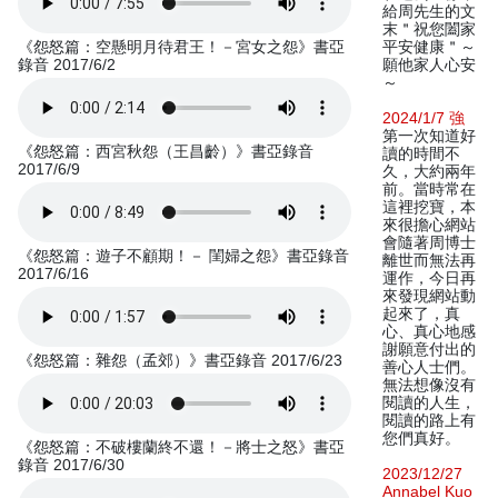
給周先生的文
末＂祝您闔家
《怨怒篇：空懸明月待君王！－宮女之怨》書亞
平安健康＂～
錄音 2017/6/2
願他家人心安
～
2024/1/7 強
第一次知道好
《怨怒篇：西宮秋怨（王昌齡）》書亞錄音
讀的時間不
2017/6/9
久，大約兩年
前。當時常在
這裡挖寶，本
來很擔心網站
會隨著周博士
《怨怒篇：遊子不顧期！－ 閨婦之怨》書亞錄音
離世而無法再
2017/6/16
運作，今日再
來發現網站動
起來了，真
心、真心地感
謝願意付出的
《怨怒篇：雜怨（孟郊）》書亞錄音 2017/6/23
善心人士們。
無法想像沒有
閱讀的人生，
閱讀的路上有
您們真好。
《怨怒篇：不破樓蘭終不還！－將士之怒》書亞
錄音 2017/6/30
2023/12/27
Annabel Kuo