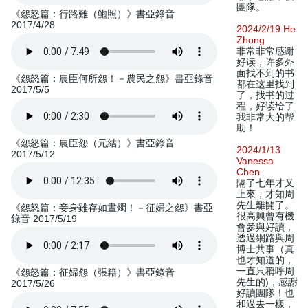
團隊。
《怨怒篇：行路難（鮑照）》書亞錄音
2017/4/28
2024/2/19 He
Zhong
非常非常感谢
好读，许多外
面找不到的书
《怨怒篇：農臣何所怨！－農民之怨》書亞錄音
都在这里找到
2017/5/5
了，找书的过
程，好读给了
我非常大的帮
助！
《怨怒篇：農臣怨（元結）》書亞錄音
2024/1/13
2017/5/12
Vanessa
Chen
隔了七年才又
上來，才知周
先生離開了。
《怨怒篇：妾身雖存如晝燭！－征婦之怨》書亞
很高興曾有機
錄音 2017/5/19
會參與好讀，
透過網路與周
博士共事（真
也才知道的，
一直只稱呼周
《怨怒篇：征婦怨（張籍）》書亞錄音
先生的)，感謝
2017/5/26
好讀團隊！也
和過去一樣，