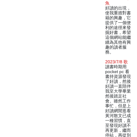
魚
好讀的出現，
使我重措對書
籍的興趣，它
提供了一個便
利的途徑來發
掘好書，希望
這個網站能繼
續為其他有興
趣的讀者服
務。
2023/7/8 歌
讀書時期用
pocket pc 看
書持資源發現
了好讀，然後
好讀一直陪伴
我至大學畢業
然後踏足社
會。雖然工作
事忙，但是上
好讀網閒逛看
黃河散文已成
一種習慣，直
至發現好讀不
再更新，繼而
停站，再從別