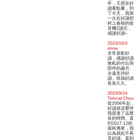
年，又想在好
讀看點書，到
了今天，我第
一次在好讀把
村上春樹的收
音機2讀完，
感謝好讀~
2023/10/3
snow
非常喜歡好
讀，感謝好讀
無私的付出與
陪伴的歲月。
永遠支持好
讀。祝福好讀
長長久久。
2023/9/24
Tomcat Chou
從2006年起，
好讀就這麼伴
我度過了這麼
長的時間。直
到2017.12的
噩耗傳來，我
以為就此不再
見好讀。直到