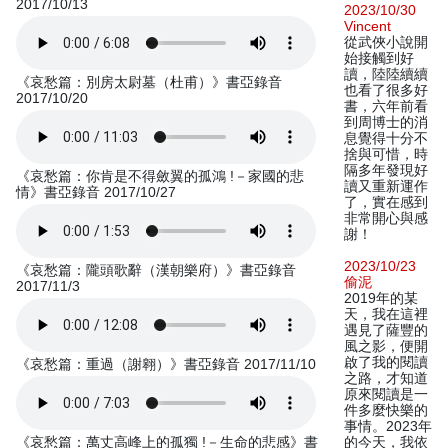
2017/10/13
2023/10/30
Vincent
從武俠小說開
始接觸到好
讀，陸陸續續
《哀愁篇：別房太尉墓（杜甫）》書亞錄音
也看了很多好
2017/10/20
書，六年前看
到周博士的消
息覺得十分不
捨與可惜，時
隔多年發現好
《哀愁篇：你肯是不得斂翼的孤鴻 !－家國的悲
讀又重新運作
情》書亞錄音 2017/10/27
了，實在感到
非常開心與感
謝！
2023/10/23
《哀愁篇：隴頭歌辭（漢朝樂府）》書亞錄音
偷泥
2017/11/3
2019年的某
天，我在這裡
遇見了薩豐的
風之影，便開
啟了我的閱讀
《哀愁篇：重過（謝翱）》書亞錄音 2017/11/10
之路，才知道
原來閱讀是一
件多麼快樂的
事情。2023年
《哀愁篇：萬丈高峰上的孤獨 !－生命的悲感》書
的今天，我依