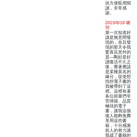
供方便取用閱
讀，非常感
謝。
2023/8/18 璐
羽
第一次知道好
讀是無意間發
現的，並且發
現的那天令我
驚喜且意外的
是—剛好是好
讀復活不久之
後，覺著應該
是某種莫名的
緣分，促使想
找些電子書的
我被帶到了這
裡。這裡有著
各位前輩們辛
苦掃描、品質
極佳的電子
書，讓我這個
後人能夠免費
享用這些書
籍，十分感激
前人的努力讓
我成了書籍的