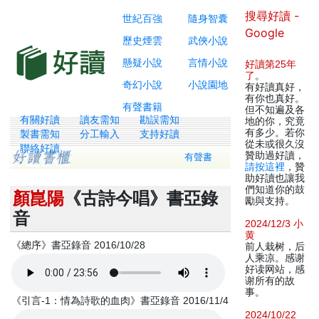
搜尋好讀 -
世紀百強
隨身智囊
Google
歷史煙雲
武俠小說
懸疑小說
言情小說
好讀第25年
了
。
奇幻小說
小說園地
有好讀真好，
有你也真好。
有聲書籍
但不知遍及各
有關好讀
讀友需知
勘誤需知
地的你，究竟
有多少。若你
製書需知
分工輸入
支持好讀
從未或很久沒
聯絡好讀
贊助過好讀，
有聲書
請按這裡
，贊
助好讀也讓我
們知道你的鼓
顏崑陽
《古詩今唱》書亞錄
勵與支持。
音
2024/12/3 小
黄
《總序》書亞錄音 2016/10/28
前人栽树，后
人乘凉。感谢
好读网站，感
谢所有的故
事。
《引言-1：情為詩歌的血肉》書亞錄音 2016/11/4
2024/10/22