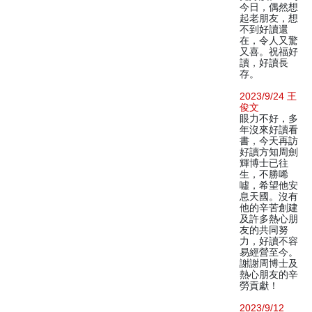
今日，偶然想
起老朋友，想
不到好讀還
在，令人又驚
又喜。祝福好
讀，好讀長
存。
2023/9/24 王
俊文
眼力不好，多
年沒來好讀看
書，今天再訪
好讀方知周劍
輝博士已往
生，不勝唏
噓，希望他安
息天國。沒有
他的辛苦創建
及許多熱心朋
友的共同努
力，好讀不容
易經營至今。
謝謝周博士及
熱心朋友的辛
勞貢獻！
2023/9/12