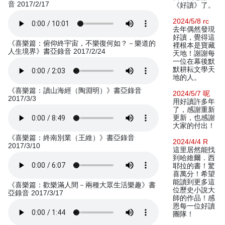
音 2017/2/17
《好讀》了。
2024/5/8 rc
去年偶然發現
好讀，覺得這
《喜樂篇：俯仰終宇宙，不樂復何如？－樂道的
裡根本是寶藏
人生境界》書亞錄音 2017/2/24
天地！謝謝每
一位在幕後默
默耕耘文學天
地的人。
《喜樂篇：讀山海經（陶淵明）》書亞錄音
2024/5/7 呢
2017/3/3
用好讀許多年
了，感謝重新
更新，也感謝
大家的付出！
《喜樂篇：終南別業（王維）》書亞錄音
2024/4/4 R
2017/3/10
這里居然能找
到哈維爾．西
耶拉的書！驚
喜萬分！希望
能讀到更多這
《喜樂篇：歡樂滿人間－兩種大眾生活樂趣》書
位歷史小說大
亞錄音 2017/3/17
師的作品！感
恩每一位好讀
團隊！