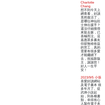
Charlotte
Chang
想不到今天上
網查看，好讀
竟然復活了，
是哪位神仙壯
士伸出援手？
還沒仔細搜尋
來龍去脈，已
喜極而泣。這
嘉惠眾多書友
但卻無啥收益
的苦工，真的
需要有很多愛
才能繼續下
去，祝福新版
主，謝謝您！
好人一生平
安！
2023/9/5 小張
喜愛好讀網站
及電子書本 很
多年月了。從
武俠小說起
始，到各種書
類，幸得有心
人製作電子本