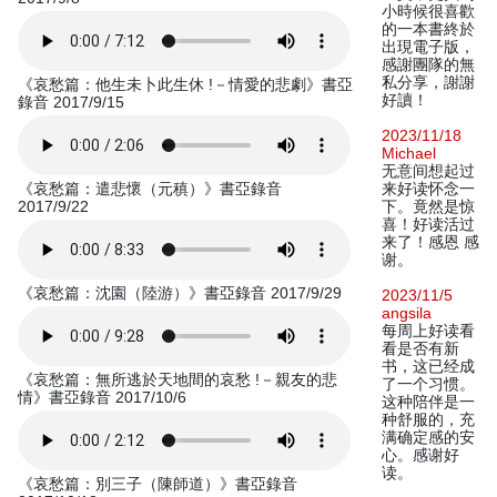
小時候很喜歡
的一本書終於
出現電子版，
感謝團隊的無
私分享，謝謝
《哀愁篇：他生未卜此生休 !－情愛的悲劇》書亞
好讀！
錄音 2017/9/15
2023/11/18
Michael
无意间想起过
《哀愁篇：遣悲懷（元稹）》書亞錄音
来好读怀念一
2017/9/22
下。竟然是惊
喜！好读活过
来了！感恩 感
谢。
《哀愁篇：沈園（陸游）》書亞錄音 2017/9/29
2023/11/5
angsila
每周上好读看
看是否有新
书，这已经成
《哀愁篇：無所逃於天地間的哀愁 !－親友的悲
了一个习惯。
情》書亞錄音 2017/10/6
这种陪伴是一
种舒服的，充
满确定感的安
心。感谢好
读。
《哀愁篇：別三子（陳師道）》書亞錄音