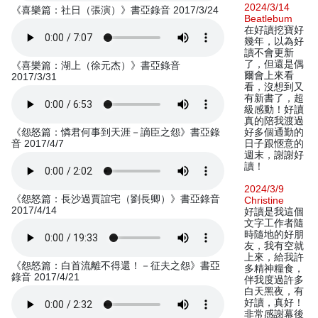
2024/3/14
《喜樂篇：社日（張演）》書亞錄音 2017/3/24
Beatlebum
在好讀挖寶好
幾年，以為好
讀不會更新
了，但還是偶
《喜樂篇：湖上（徐元杰）》書亞錄音
爾會上來看
2017/3/31
看，沒想到又
有新書了，超
級感動！好讀
真的陪我渡過
《怨怒篇：憐君何事到天涯－謫臣之怨》書亞錄
好多個通勤的
音 2017/4/7
日子跟愜意的
週末，謝謝好
讀！
2024/3/9
《怨怒篇：長沙過賈誼宅（劉長卿）》書亞錄音
Christine
2017/4/14
好讀是我這個
文字工作者隨
時隨地的好朋
友，我有空就
上來，給我許
《怨怒篇：白首流離不得還！－征夫之怨》書亞
多精神糧食，
錄音 2017/4/21
伴我度過許多
白天黑夜，有
好讀，真好！
非常感謝幕後