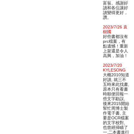
富翁。感謝好
讀和各位讓好
讀變得更好，
讚。
2023/7/26 袁
樹國
好些書都沒有
prc檔案，有
點遺憾！重新
上架還是令人
高興，加油！
2023/7/20
KYLESONG
大概2010知道
好讀, 就三不
五時來此找書,
原本只有看書
時順便回報一
些文字勘誤,
後來2015開始
幫忙周博士製
作電子書, 主
要是OCR檔案
的文字校對,
也曾經掃瞄了
一,二本書進行