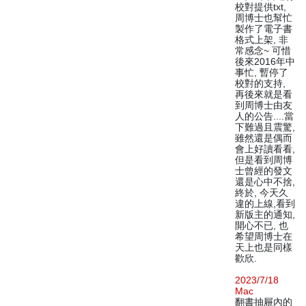
校對提供txt,
周博士也幫忙
製作了電子書
格式上架, 非
常感念~ 可惜
後來2016年中
事忙, 暫停了
校對的支持,
再後來就是看
到周博士由友
人的公告....當
下難過且震驚,
雖然還是偶而
會上好讀看看,
但是看到周博
士曾經的發文
還是心中不捨,
終於, 今天久
違的上線,看到
新版主的通知,
開心不已, 也
希望周博士在
天上也是同樣
歡欣.
2023/7/18
Mac
翻書抽屜內的