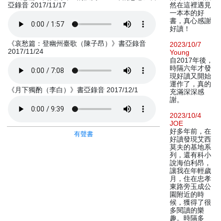
亞錄音 2017/11/17
然在這裡遇見
一本本的好
書，真心感謝
好讀！
《哀愁篇：登幽州臺歌（陳子昂）》書亞錄音
2023/10/7
2017/11/24
Young
自2017年後，
時隔六年才發
現好讀又開始
運作了，真的
《月下獨酌（李白）》書亞錄音 2017/12/1
充滿深深感
謝。
2023/10/4
JOE
好多年前，在
有聲書
好讀發現艾西
莫夫的基地系
列，還有科小
說海伯利昂，
讓我在年輕歲
月，住在忠孝
東路旁玉成公
園附近的時
候，獲得了很
多閱讀的樂
趣。時隔多