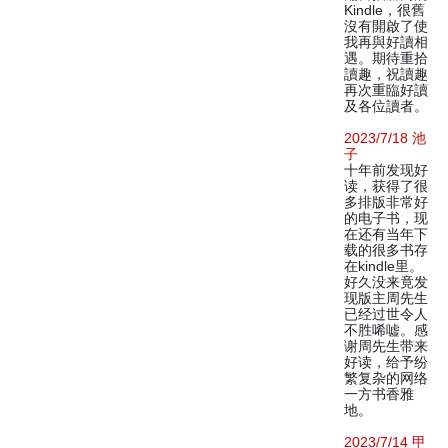
Kindle，很舊
沒有開啟了使
我再與好讀相
遇。期待重拾
讀趣，祝讀趣
再次重臨好讀
及各位讀者。
2023/7/18 池
子
十年前发现好
读，获得了很
多排版非常好
的电子书，现
在还有当年下
载的很多书存
在kindle里。
好久没来竟发
现版主周先生
已经过世令人
不胜唏嘘。感
谢周先生带来
好读，给予纷
繁复杂的网络
一方书香雅
地。
2023/7/14 甲