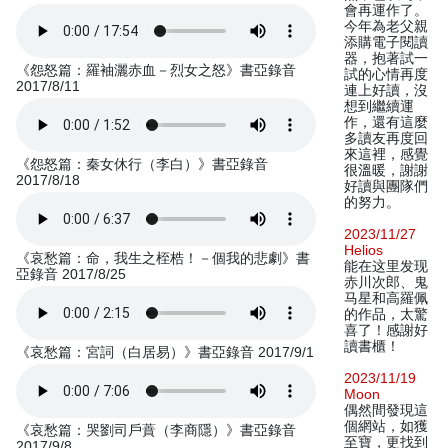
會再運作了。
今年為老父親
添購電子閱讀
器，抱著試一
《怨怒篇：羅袖灑赤血－烈女之怒》書亞錄音
試的心情再度
2017/8/11
連上好讀，沒
想到繼續運
作，還有這麼
多讀友再度回
來這裡，感覺
《怨怒篇：秦女休行（李白）》書亞錄音
很溫暖，謝謝
2017/8/18
好讀與團隊們
的努力。
2023/11/27
Helios
《哀愁篇：命，我生之桎梏！－個我的悲劇》書
能在这里发现
亞錄音 2017/8/25
赤川次郎、鬼
马星和高羅佩
的作品，太驚
喜了！感謝好
讀書櫃！
《哀愁篇：宮詞（白居易）》書亞錄音 2017/9/1
2023/11/19
Moon
偶然間發現這
個網站，如獲
《哀愁篇：哭劉司戶蕡（李商隱）》書亞錄音
至寶，更找到
2017/9/8