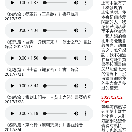
上高中後有了
手機發現的，
非常感謝。我
《怨怒篇：從軍行（王昌齡）》書亞錄音
本身是個很愛
2017/7/7
閱讀的人，我
感到若我活著
而不去欣賞這
一種人類的藝
術那將毫無意
《怨怒篇：自覺一身橫突兀！－俠士之怒》書亞
義可言。總而
錄音 2017/7/14
言之，萬分感
謝，我不知道
在每有能力買
書學校圖書館
又只能借七天
《怨怒篇：壯士篇（施肩吾）》書亞錄音
的情況下，沒
2017/7/21
有這個網站我
的生命會是多
麼的荒蕪。
《怨怒篇：拔劍出門去！－貧士之怒》書亞錄音
2023/12/12
2017/7/28
Yumi
幾年前偶然得
知周博士離世
的消息，來到
好讀網站總會
《怨怒篇：東門行（漢朝樂府）》書亞錄音
覺得有點悵
2017/8/4
然，也以為不