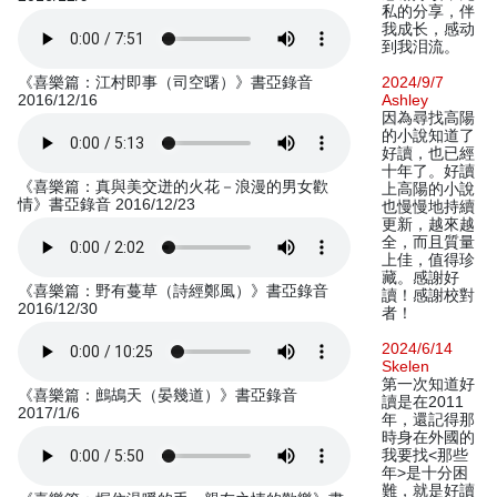
私的分享，伴
我成长，感动
到我泪流。
《喜樂篇：江村即事（司空曙）》書亞錄音
2024/9/7
2016/12/16
Ashley
因為尋找高陽
的小說知道了
好讀，也已經
十年了。好讀
《喜樂篇：真與美交迸的火花－浪漫的男女歡
上高陽的小說
情》書亞錄音 2016/12/23
也慢慢地持續
更新，越來越
全，而且質量
上佳，值得珍
藏。感謝好
《喜樂篇：野有蔓草（詩經鄭風）》書亞錄音
讀！感謝校對
2016/12/30
者！
2024/6/14
Skelen
第一次知道好
《喜樂篇：鷓鴣天（晏幾道）》書亞錄音
讀是在2011
2017/1/6
年，還記得那
時身在外國的
我要找<那些
年>是十分困
難，就是好讀