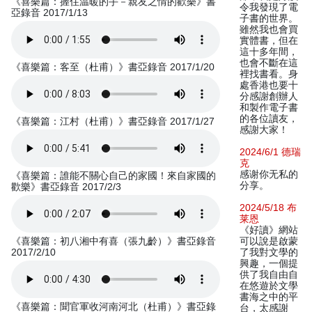
《喜樂篇：握住温暖的手－親友之情的歡樂》書
令我發現了電
亞錄音 2017/1/13
子書的世界。
雖然我也會買
實體書，但在
這十多年間，
也會不斷在這
《喜樂篇：客至（杜甫）》書亞錄音 2017/1/20
裡找書看。身
處香港也要十
分感謝創辦人
和製作電子書
的各位讀友，
《喜樂篇：江村（杜甫）》書亞錄音 2017/1/27
感謝大家！
2024/6/1 德瑞
克
感谢你无私的
《喜樂篇：誰能不關心自己的家國！來自家國的
分享。
歡樂》書亞錄音 2017/2/3
2024/5/18 布
莱恩
《好讀》網站
《喜樂篇：初八湘中有喜（張九齡）》書亞錄音
可以說是啟蒙
2017/2/10
了我對文學的
興趣，一個提
供了我自由自
在悠遊於文學
書海之中的平
《喜樂篇：聞官軍收河南河北（杜甫）》書亞錄
台，太感謝