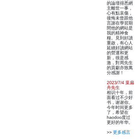
的論壇得悉網
主離世一事，
心有點哀傷，
後悔未曾跟他
言謝在學習期
間他的網站是
我的精神食
糧。見到好讀
重啟，有心人
延續好讀網站
的營運和更
新，很是感
激，對周先生
的貢獻亦致萬
分感謝！
2023/7/4 葉扁
舟先生
相识十年，前
面看过不少好
书，谢谢你。
今年时间更多
了，希望在
haodoo度过
更好的年华。
>>
更多感言