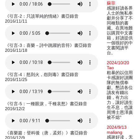
蘇菲
感謝好讀各界
人士的無私奉
《引言-2：只談單純的情緒》書亞錄音
獻并分享了不
2016/11/11
同種類的書
藏。在異地難
以購買中文書
籍，好讀提供
一個很好的中
《引言-3：喜樂－詩中跳躍的音符》書亞錄音
文書閱讀平
2016/11/18
台。
2024/10/20
Tao
粗暴的以信用
《引言-4：怒則火，怨則毒》書亞錄音
卡感謝好讀團
2016/11/25
隊的無償奉
獻。懇請各位
讀友有錢出
錢，有力出
力，讓好讀生
《引言-5：一種眼淚，千種哀愁》書亞錄音
生不息，也讓
2016/12/2
周博士恩澤廣
被不熄°
2024/9/13
maliang
《喜樂篇：登科後（唐．孟郊）》書亞錄音
感谢好读，无
2016/12/9