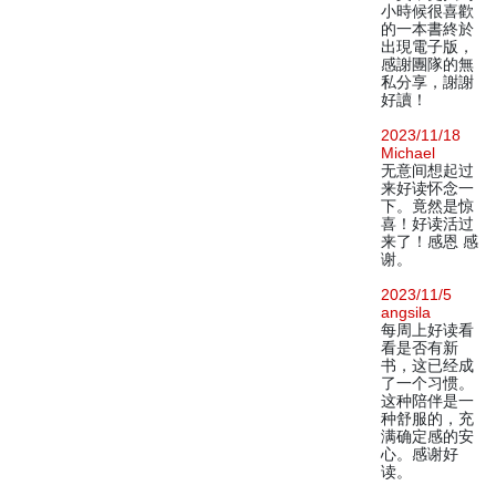
小時候很喜歡
的一本書終於
出現電子版，
感謝團隊的無
私分享，謝謝
好讀！
2023/11/18
Michael
无意间想起过
来好读怀念一
下。竟然是惊
喜！好读活过
来了！感恩 感
谢。
2023/11/5
angsila
每周上好读看
看是否有新
书，这已经成
了一个习惯。
这种陪伴是一
种舒服的，充
满确定感的安
心。感谢好
读。