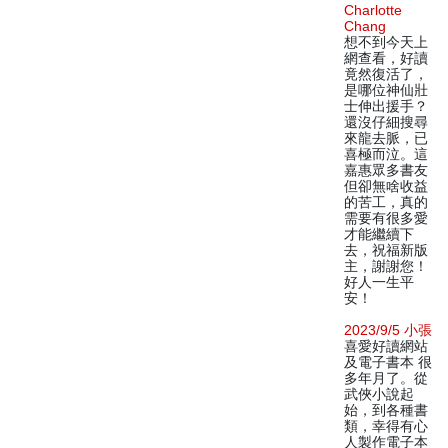
Charlotte
Chang
想不到今天上
網查看，好讀
竟然復活了，
是哪位神仙壯
士伸出援手？
還沒仔細搜尋
來龍去脈，已
喜極而泣。這
嘉惠眾多書友
但卻無啥收益
的苦工，真的
需要有很多愛
才能繼續下
去，祝福新版
主，謝謝您！
好人一生平
安！
2023/9/5 小張
喜愛好讀網站
及電子書本 很
多年月了。從
武俠小說起
始，到各種書
類，幸得有心
人製作電子本