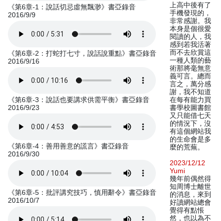
上高中後有了
《第6章-1：說話切忌虛無飄渺》書亞錄音
手機發現的，
2016/9/9
非常感謝。我
本身是個很愛
閱讀的人，我
感到若我活著
而不去欣賞這
《第6章-2：打蛇打七寸，說話說重點》書亞錄音
一種人類的藝
2016/9/16
術那將毫無意
義可言。總而
言之，萬分感
謝，我不知道
《第6章-3：說話也要講求供需平衡》書亞錄音
在每有能力買
2016/9/23
書學校圖書館
又只能借七天
的情況下，沒
有這個網站我
的生命會是多
《第6章-4：善用善意的謊言》書亞錄音
麼的荒蕪。
2016/9/30
2023/12/12
Yumi
幾年前偶然得
知周博士離世
《第6章-5：批評講究技巧，慎用辭令》書亞錄音
的消息，來到
2016/10/7
好讀網站總會
覺得有點悵
然，也以為不