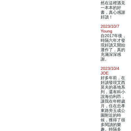
然在這裡遇見
一本本的好
書，真心感謝
好讀！
2023/10/7
Young
自2017年後，
時隔六年才發
現好讀又開始
運作了，真的
充滿深深感
謝。
2023/10/4
JOE
好多年前，在
好讀發現艾西
莫夫的基地系
列，還有科小
說海伯利昂，
讓我在年輕歲
月，住在忠孝
東路旁玉成公
園附近的時
候，獲得了很
多閱讀的樂
趣。時隔多