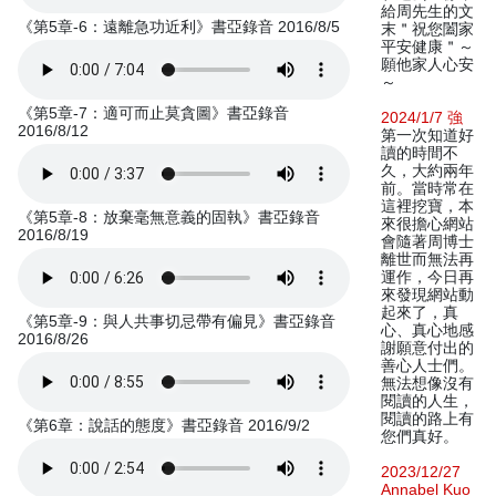
給周先生的文
《第5章-6：遠離急功近利》書亞錄音 2016/8/5
末＂祝您闔家
平安健康＂～
願他家人心安
～
《第5章-7：適可而止莫貪圖》書亞錄音
2024/1/7 強
2016/8/12
第一次知道好
讀的時間不
久，大約兩年
前。當時常在
這裡挖寶，本
《第5章-8：放棄毫無意義的固執》書亞錄音
來很擔心網站
2016/8/19
會隨著周博士
離世而無法再
運作，今日再
來發現網站動
起來了，真
《第5章-9：與人共事切忌帶有偏見》書亞錄音
心、真心地感
2016/8/26
謝願意付出的
善心人士們。
無法想像沒有
閱讀的人生，
閱讀的路上有
《第6章：說話的態度》書亞錄音 2016/9/2
您們真好。
2023/12/27
Annabel Kuo