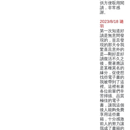
供方便取用閱
讀，非常感
謝。
2023/8/18 璐
羽
第一次知道好
讀是無意間發
現的，並且發
現的那天令我
驚喜且意外的
是—剛好是好
讀復活不久之
後，覺著應該
是某種莫名的
緣分，促使想
找些電子書的
我被帶到了這
裡。這裡有著
各位前輩們辛
苦掃描、品質
極佳的電子
書，讓我這個
後人能夠免費
享用這些書
籍，十分感激
前人的努力讓
我成了書籍的