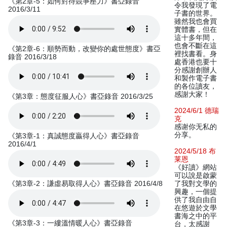
《第2章-5：如何對待競爭壓力》書亞錄音
令我發現了電
2016/3/11
子書的世界。
雖然我也會買
實體書，但在
這十多年間，
也會不斷在這
《第2章-6：順勢而動，改變你的處世態度》書亞
裡找書看。身
錄音 2016/3/18
處香港也要十
分感謝創辦人
和製作電子書
的各位讀友，
感謝大家！
《第3章：態度征服人心》書亞錄音 2016/3/25
2024/6/1 德瑞
克
感谢你无私的
分享。
《第3章-1：真誠態度贏得人心》書亞錄音
2016/4/1
2024/5/18 布
莱恩
《好讀》網站
可以說是啟蒙
《第3章-2：謙虛易取得人心》書亞錄音 2016/4/8
了我對文學的
興趣，一個提
供了我自由自
在悠遊於文學
書海之中的平
《第3章-3：一縷溫情暖人心》書亞錄音
台，太感謝