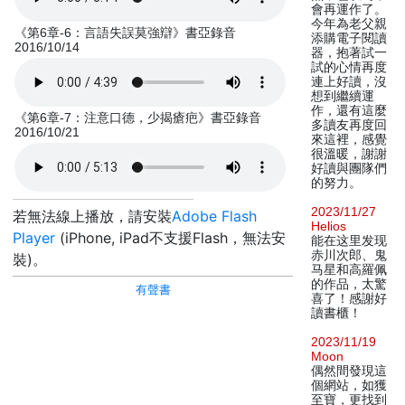
會再運作了。
今年為老父親
《第6章-6：言語失誤莫強辯》書亞錄音
添購電子閱讀
2016/10/14
器，抱著試一
試的心情再度
連上好讀，沒
想到繼續運
作，還有這麼
《第6章-7：注意口德，少揭瘡疤》書亞錄音
多讀友再度回
2016/10/21
來這裡，感覺
很溫暖，謝謝
好讀與團隊們
的努力。
2023/11/27
若無法線上播放，請安裝
Adobe Flash
Helios
Player
(iPhone, iPad不支援Flash，無法安
能在这里发现
赤川次郎、鬼
裝)。
马星和高羅佩
的作品，太驚
有聲書
喜了！感謝好
讀書櫃！
2023/11/19
Moon
偶然間發現這
個網站，如獲
至寶，更找到