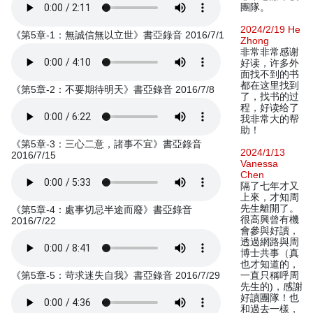
團隊。
2024/2/19 He
《第5章-1：無誠信無以立世》書亞錄音 2016/7/1
Zhong
非常非常感谢
好读，许多外
面找不到的书
都在这里找到
《第5章-2：不要期待明天》書亞錄音 2016/7/8
了，找书的过
程，好读给了
我非常大的帮
助！
《第5章-3：三心二意，諸事不宜》書亞錄音
2024/1/13
2016/7/15
Vanessa
Chen
隔了七年才又
上來，才知周
先生離開了。
《第5章-4：處事切忌半途而廢》書亞錄音
很高興曾有機
2016/7/22
會參與好讀，
透過網路與周
博士共事（真
也才知道的，
《第5章-5：苛求迷失自我》書亞錄音 2016/7/29
一直只稱呼周
先生的)，感謝
好讀團隊！也
和過去一樣，