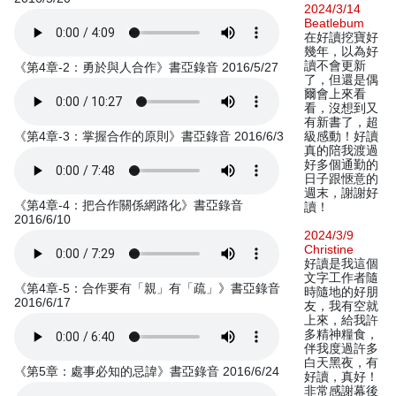
2024/3/14
Beatlebum
在好讀挖寶好
幾年，以為好
讀不會更新
《第4章-2：勇於與人合作》書亞錄音 2016/5/27
了，但還是偶
爾會上來看
看，沒想到又
有新書了，超
《第4章-3：掌握合作的原則》書亞錄音 2016/6/3
級感動！好讀
真的陪我渡過
好多個通勤的
日子跟愜意的
週末，謝謝好
《第4章-4：把合作關係網路化》書亞錄音
讀！
2016/6/10
2024/3/9
Christine
好讀是我這個
文字工作者隨
《第4章-5：合作要有「親」有「疏」》書亞錄音
時隨地的好朋
2016/6/17
友，我有空就
上來，給我許
多精神糧食，
伴我度過許多
白天黑夜，有
《第5章：處事必知的忌諱》書亞錄音 2016/6/24
好讀，真好！
非常感謝幕後