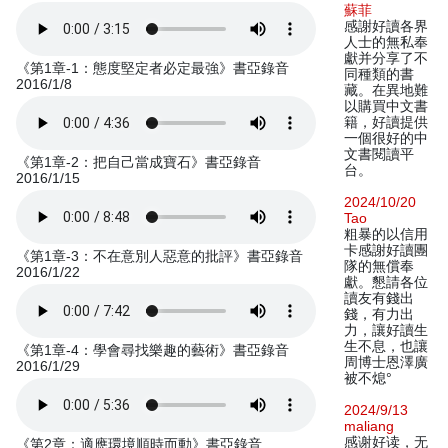
蘇菲
感謝好讀各界
人士的無私奉
獻并分享了不
《第1章-1：態度堅定者必定最強》書亞錄音
同種類的書
2016/1/8
藏。在異地難
以購買中文書
籍，好讀提供
一個很好的中
文書閱讀平
《第1章-2：把自己當成寶石》書亞錄音
台。
2016/1/15
2024/10/20
Tao
粗暴的以信用
卡感謝好讀團
《第1章-3：不在意別人惡意的批評》書亞錄音
隊的無償奉
2016/1/22
獻。懇請各位
讀友有錢出
錢，有力出
力，讓好讀生
生不息，也讓
《第1章-4：學會尋找樂趣的藝術》書亞錄音
周博士恩澤廣
2016/1/29
被不熄°
2024/9/13
maliang
感谢好读，无
《第2章：適應環境順時而動》書亞錄音