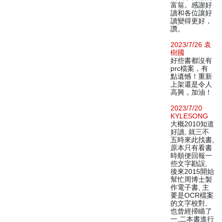
富翁。感謝好
讀和各位讓好
讀變得更好，
讚。
2023/7/26 袁
樹國
好些書都沒有
prc檔案，有
點遺憾！重新
上架還是令人
高興，加油！
2023/7/20
KYLESONG
大概2010知道
好讀, 就三不
五時來此找書,
原本只有看書
時順便回報一
些文字勘誤,
後來2015開始
幫忙周博士製
作電子書, 主
要是OCR檔案
的文字校對,
也曾經掃瞄了
一,二本書進行