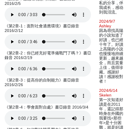
私的分享，伴
2016/2/5
我成长，感动
到我泪流。
2024/9/7
《第2章-1：面對社會適應環境》書亞錄音
Ashley
2016/2/12
因為尋找高陽
的小說知道了
好讀，也已經
十年了。好讀
上高陽的小說
《第2章-2：你已經充好電準備戰鬥了嗎？》書亞
也慢慢地持續
錄音 2016/2/19
更新，越來越
全，而且質量
上佳，值得珍
藏。感謝好
讀！感謝校對
《第2章-3：提高你的自制能力》書亞錄音
者！
2016/2/26
2024/6/14
Skelen
第一次知道好
讀是在2011
《第2章-4：學會面對自處》書亞錄音 2016/3/4
年，還記得那
時身在外國的
我要找<那些
年>是十分困
難，就是好讀