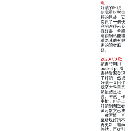
魚
好讀的出現，
使我重措對書
籍的興趣，它
提供了一個便
利的途徑來發
掘好書，希望
這個網站能繼
續為其他有興
趣的讀者服
務。
2023/7/8 歌
讀書時期用
pocket pc 看
書持資源發現
了好讀，然後
好讀一直陪伴
我至大學畢業
然後踏足社
會。雖然工作
事忙，但是上
好讀網閒逛看
黃河散文已成
一種習慣，直
至發現好讀不
再更新，繼而
停站，再從別