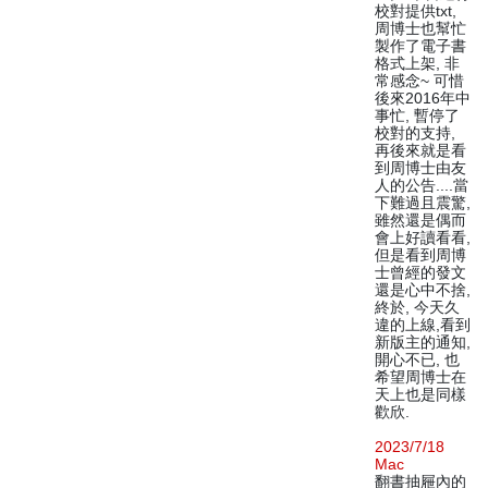
校對提供txt,
周博士也幫忙
製作了電子書
格式上架, 非
常感念~ 可惜
後來2016年中
事忙, 暫停了
校對的支持,
再後來就是看
到周博士由友
人的公告....當
下難過且震驚,
雖然還是偶而
會上好讀看看,
但是看到周博
士曾經的發文
還是心中不捨,
終於, 今天久
違的上線,看到
新版主的通知,
開心不已, 也
希望周博士在
天上也是同樣
歡欣.
2023/7/18
Mac
翻書抽屜內的