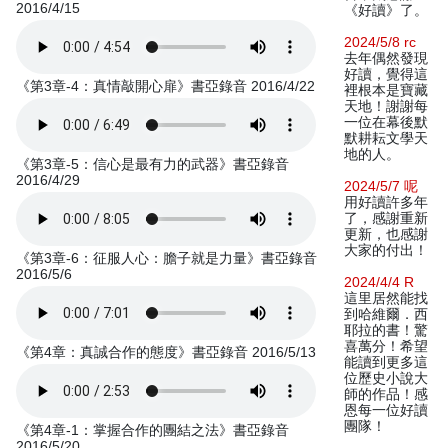
2016/4/15
《好讀》了。
2024/5/8 rc
去年偶然發現
好讀，覺得這
《第3章-4：真情敲開心扉》書亞錄音 2016/4/22
裡根本是寶藏
天地！謝謝每
一位在幕後默
默耕耘文學天
地的人。
《第3章-5：信心是最有力的武器》書亞錄音
2016/4/29
2024/5/7 呢
用好讀許多年
了，感謝重新
更新，也感謝
大家的付出！
《第3章-6：征服人心：膽子就是力量》書亞錄音
2016/5/6
2024/4/4 R
這里居然能找
到哈維爾．西
耶拉的書！驚
喜萬分！希望
《第4章：真誠合作的態度》書亞錄音 2016/5/13
能讀到更多這
位歷史小說大
師的作品！感
恩每一位好讀
團隊！
《第4章-1：掌握合作的團結之法》書亞錄音
2016/5/20