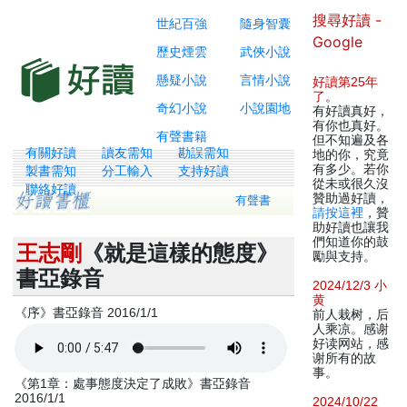
搜尋好讀 -
世紀百強
隨身智囊
Google
歷史煙雲
武俠小說
懸疑小說
言情小說
好讀第25年
了
。
奇幻小說
小說園地
有好讀真好，
有你也真好。
有聲書籍
但不知遍及各
有關好讀
讀友需知
勘誤需知
地的你，究竟
有多少。若你
製書需知
分工輸入
支持好讀
從未或很久沒
聯絡好讀
贊助過好讀，
有聲書
請按這裡
，贊
助好讀也讓我
們知道你的鼓
王志剛
《就是這樣的態度》
勵與支持。
書亞錄音
2024/12/3 小
黄
《序》書亞錄音 2016/1/1
前人栽树，后
人乘凉。感谢
好读网站，感
谢所有的故
事。
《第1章：處事態度決定了成敗》書亞錄音
2016/1/1
2024/10/22