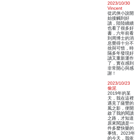
2023/10/30
Vincent
從武俠小說開
始接觸到好
讀，陸陸續續
也看了很多好
書，六年前看
到周博士的消
息覺得十分不
捨與可惜，時
隔多年發現好
讀又重新運作
了，實在感到
非常開心與感
謝！
2023/10/23
偷泥
2019年的某
天，我在這裡
遇見了薩豐的
風之影，便開
啟了我的閱讀
之路，才知道
原來閱讀是一
件多麼快樂的
事情。2023年
的今天，我依