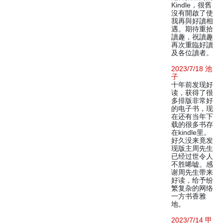
Kindle，很舊
沒有開啟了使
我再與好讀相
遇。期待重拾
讀趣，祝讀趣
再次重臨好讀
及各位讀者。
2023/7/18 池
子
十年前发现好
读，获得了很
多排版非常好
的电子书，现
在还有当年下
载的很多书存
在kindle里。
好久没来竟发
现版主周先生
已经过世令人
不胜唏嘘。感
谢周先生带来
好读，给予纷
繁复杂的网络
一方书香雅
地。
2023/7/14 甲