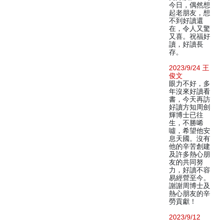
今日，偶然想
起老朋友，想
不到好讀還
在，令人又驚
又喜。祝福好
讀，好讀長
存。
2023/9/24 王
俊文
眼力不好，多
年沒來好讀看
書，今天再訪
好讀方知周劍
輝博士已往
生，不勝唏
噓，希望他安
息天國。沒有
他的辛苦創建
及許多熱心朋
友的共同努
力，好讀不容
易經營至今。
謝謝周博士及
熱心朋友的辛
勞貢獻！
2023/9/12