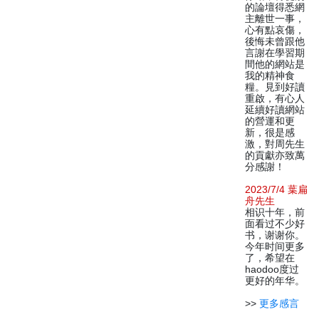
的論壇得悉網
主離世一事，
心有點哀傷，
後悔未曾跟他
言謝在學習期
間他的網站是
我的精神食
糧。見到好讀
重啟，有心人
延續好讀網站
的營運和更
新，很是感
激，對周先生
的貢獻亦致萬
分感謝！
2023/7/4 葉扁
舟先生
相识十年，前
面看过不少好
书，谢谢你。
今年时间更多
了，希望在
haodoo度过
更好的年华。
>>
更多感言