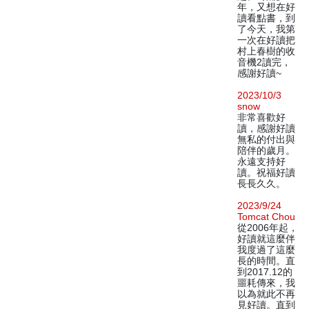
年，又想在好
讀看點書，到
了今天，我第
一次在好讀把
村上春樹的收
音機2讀完，
感謝好讀~
2023/10/3
snow
非常喜歡好
讀，感謝好讀
無私的付出與
陪伴的歲月。
永遠支持好
讀。祝福好讀
長長久久。
2023/9/24
Tomcat Chou
從2006年起，
好讀就這麼伴
我度過了這麼
長的時間。直
到2017.12的
噩耗傳來，我
以為就此不再
見好讀。直到