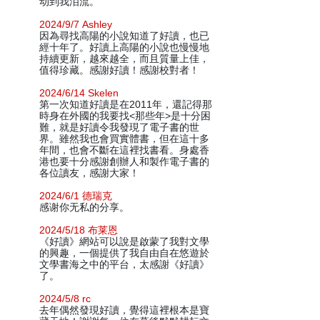
动到我泪流。
2024/9/7 Ashley
因為尋找高陽的小說知道了好讀，也已
經十年了。好讀上高陽的小說也慢慢地
持續更新，越來越全，而且質量上佳，
值得珍藏。感謝好讀！感謝校對者！
2024/6/14 Skelen
第一次知道好讀是在2011年，還記得那
時身在外國的我要找<那些年>是十分困
難，就是好讀令我發現了電子書的世
界。雖然我也會買實體書，但在這十多
年間，也會不斷在這裡找書看。身處香
港也要十分感謝創辦人和製作電子書的
各位讀友，感謝大家！
2024/6/1 德瑞克
感谢你无私的分享。
2024/5/18 布莱恩
《好讀》網站可以說是啟蒙了我對文學
的興趣，一個提供了我自由自在悠遊於
文學書海之中的平台，太感謝《好讀》
了。
2024/5/8 rc
去年偶然發現好讀，覺得這裡根本是寶