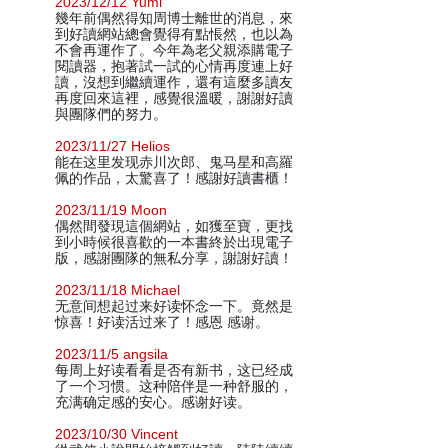
2023/12/12 Yumi
幾年前偶然得知周博士離世的消息，來
到好讀網站總會覺得有點悵然，也以為
不會再運作了。今年為老父親添購電子
閱讀器，抱著試一試的心情再度連上好
讀，沒想到繼續運作，還有這麼多讀友
再度回來這裡，感覺很溫暖，謝謝好讀
與團隊們的努力。
2023/11/27 Helios
能在这里发现赤川次郎、鬼马星和高羅
佩的作品，太驚喜了！感謝好讀書櫃！
2023/11/19 Moon
偶然間發現這個網站，如獲至寶，更找
到小時候很喜歡的一本書終於出現電子
版，感謝團隊的無私分享，謝謝好讀！
2023/11/18 Michael
无意间想起过来好读怀念一下。竟然是
惊喜！好读活过来了！感恩 感谢。
2023/11/5 angsila
每周上好读看看是否有新书，这已经成
了一个习惯。这种陪伴是一种舒服的，
充满确定感的安心。感谢好读。
2023/10/30 Vincent