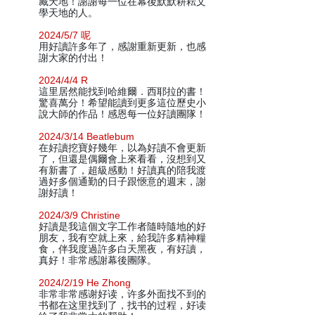
藏天地！謝謝每一位在幕後默默耕耘文
學天地的人。
2024/5/7 呢
用好讀許多年了，感謝重新更新，也感
謝大家的付出！
2024/4/4 R
這里居然能找到哈維爾．西耶拉的書！
驚喜萬分！希望能讀到更多這位歷史小
說大師的作品！感恩每一位好讀團隊！
2024/3/14 Beatlebum
在好讀挖寶好幾年，以為好讀不會更新
了，但還是偶爾會上來看看，沒想到又
有新書了，超級感動！好讀真的陪我渡
過好多個通勤的日子跟愜意的週末，謝
謝好讀！
2024/3/9 Christine
好讀是我這個文字工作者隨時隨地的好
朋友，我有空就上來，給我許多精神糧
食，伴我度過許多白天黑夜，有好讀，
真好！非常感謝幕後團隊。
2024/2/19 He Zhong
非常非常感谢好读，许多外面找不到的
书都在这里找到了，找书的过程，好读