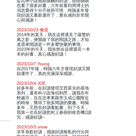
從武俠小說開始接觸到好讀，陸陸續續
也看了很多好書，六年前看到周博士的
消息覺得十分不捨與可惜，時隔多年發
現好讀又重新運作了，實在感到非常開
心與感謝！
2023/10/23 偷泥
2019年的某天，我在這裡遇見了薩豐的
風之影，便開啟了我的閱讀之路，才知
道原來閱讀是一件多麼快樂的事情。
2023年的今天，我依然在這裡遇見一本
本的好書，真心感謝好讀！
2023/10/7 Young
自2017年後，時隔六年才發現好讀又開
始運作了，真的充滿深深感謝。
2023/10/4 JOE
好多年前，在好讀發現艾西莫夫的基地
系列，還有科小說海伯利昂，讓我在年
輕歲月，住在忠孝東路旁玉成公園附近
的時候，獲得了很多閱讀的樂趣。時隔
多年，又想在好讀看點書，到了今天，
我第一次在好讀把村上春樹的收音機2讀
完，感謝好讀~
2023/10/3 snow
非常喜歡好讀，感謝好讀無私的付出與