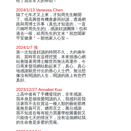
给了我非常大的帮助！
2024/1/13 Vanessa Chen
隔了七年才又上來，才知周先生離開
了。很高興曾有機會參與好讀，透過網
路與周博士共事（真也才知道的，一直
只稱呼周先生的)，感謝好讀團隊！也和
過去一樣，給周先生的文末＂祝您闔家
平安健康＂～願他家人心安～
2024/1/7 強
第一次知道好讀的時間不久，大約兩年
前。當時常在這裡挖寶，本來很擔心網
站會隨著周博士離世而無法再運作，今
日再來發現網站動起來了，真心、真心
地感謝願意付出的善心人士們。無法想
像沒有閱讀的人生，閱讀的路上有您們
真好。
2023/12/27 Annabel Kuo
上高中後有了手機發現的，非常感謝。
我本身是個很愛閱讀的人，我感到若我
活著而不去欣賞這一種人類的藝術那將
毫無意義可言。總而言之，萬分感謝，
我不知道在每有能力買書學校圖書館又
只能借七天的情況下，沒有這個網站我
的生命會是多麼的荒蕪。