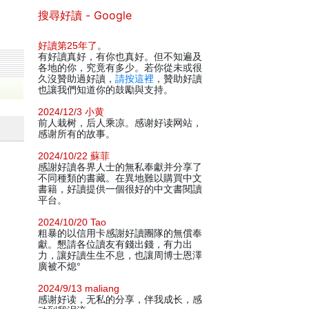
搜尋好讀 - Google
好讀第25年了
。
有好讀真好，有你也真好。但不知遍及
各地的你，究竟有多少。若你從未或很
久沒贊助過好讀，
請按這裡
，贊助好讀
也讓我們知道你的鼓勵與支持。
2024/12/3 小黄
前人栽树，后人乘凉。感谢好读网站，
感谢所有的故事。
2024/10/22 蘇菲
感謝好讀各界人士的無私奉獻并分享了
不同種類的書藏。在異地難以購買中文
書籍，好讀提供一個很好的中文書閱讀
平台。
2024/10/20 Tao
粗暴的以信用卡感謝好讀團隊的無償奉
獻。懇請各位讀友有錢出錢，有力出
力，讓好讀生生不息，也讓周博士恩澤
廣被不熄°
2024/9/13 maliang
感谢好读，无私的分享，伴我成长，感