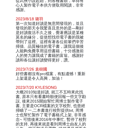
從武俠小說起始，到各種書類，幸得有
心人製作電子本供方便取用閱讀，非常
感謝。
2023/8/18 璐羽
第一次知道好讀是無意間發現的，並且
發現的那天令我驚喜且意外的是—剛好
是好讀復活不久之後，覺著應該是某種
莫名的緣分，促使想找些電子書的我被
帶到了這裡。這裡有著各位前輩們辛苦
掃描、品質極佳的電子書，讓我這個後
人能夠免費享用這些書籍，十分感激前
人的努力讓我成了書籍的富翁。感謝好
讀和各位讓好讀變得更好，讚。
2023/7/26 袁樹國
好些書都沒有prc檔案，有點遺憾！重新
上架還是令人高興，加油！
2023/7/20 KYLESONG
大概2010知道好讀, 就三不五時來此找
書, 原本只有看書時順便回報一些文字勘
誤, 後來2015開始幫忙周博士製作電子
書, 主要是OCR檔案的文字校對, 也曾經
掃瞄了一,二本書進行校對提供txt, 周博
士也幫忙製作了電子書格式上架, 非常感
念~ 可惜後來2016年中事忙, 暫停了校對
的支持, 再後來就是看到周博士由友人的