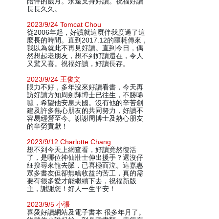
陪伴的歲月。永遠支持好讀。祝福好讀
長長久久。
2023/9/24 Tomcat Chou
從2006年起，好讀就這麼伴我度過了這
麼長的時間。直到2017.12的噩耗傳來，
我以為就此不再見好讀。直到今日，偶
然想起老朋友，想不到好讀還在，令人
又驚又喜。祝福好讀，好讀長存。
2023/9/24 王俊文
眼力不好，多年沒來好讀看書，今天再
訪好讀方知周劍輝博士已往生，不勝唏
噓，希望他安息天國。沒有他的辛苦創
建及許多熱心朋友的共同努力，好讀不
容易經營至今。謝謝周博士及熱心朋友
的辛勞貢獻！
2023/9/12 Charlotte Chang
想不到今天上網查看，好讀竟然復活
了，是哪位神仙壯士伸出援手？還沒仔
細搜尋來龍去脈，已喜極而泣。這嘉惠
眾多書友但卻無啥收益的苦工，真的需
要有很多愛才能繼續下去，祝福新版
主，謝謝您！好人一生平安！
2023/9/5 小張
喜愛好讀網站及電子書本 很多年月了。