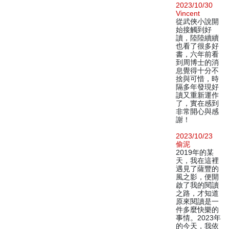
2023/10/30
Vincent
從武俠小說開
始接觸到好
讀，陸陸續續
也看了很多好
書，六年前看
到周博士的消
息覺得十分不
捨與可惜，時
隔多年發現好
讀又重新運作
了，實在感到
非常開心與感
謝！
2023/10/23
偷泥
2019年的某
天，我在這裡
遇見了薩豐的
風之影，便開
啟了我的閱讀
之路，才知道
原來閱讀是一
件多麼快樂的
事情。2023年
的今天，我依