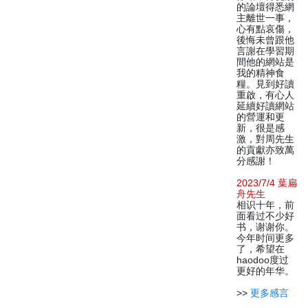
的論壇得悉網
主離世一事，
心有點哀傷，
後悔未曾跟他
言謝在學習期
間他的網站是
我的精神食
糧。見到好讀
重啟，有心人
延續好讀網站
的營運和更
新，很是感
激，對周先生
的貢獻亦致萬
分感謝！
2023/7/4 葉扁
舟先生
相识十年，前
面看过不少好
书，谢谢你。
今年时间更多
了，希望在
haodoo度过
更好的年华。
>>
更多感言