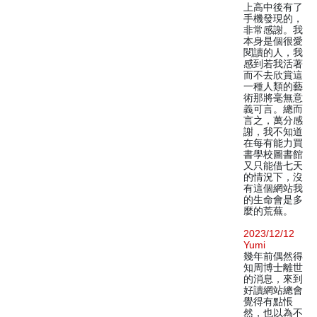
上高中後有了
手機發現的，
非常感謝。我
本身是個很愛
閱讀的人，我
感到若我活著
而不去欣賞這
一種人類的藝
術那將毫無意
義可言。總而
言之，萬分感
謝，我不知道
在每有能力買
書學校圖書館
又只能借七天
的情況下，沒
有這個網站我
的生命會是多
麼的荒蕪。
2023/12/12
Yumi
幾年前偶然得
知周博士離世
的消息，來到
好讀網站總會
覺得有點悵
然，也以為不