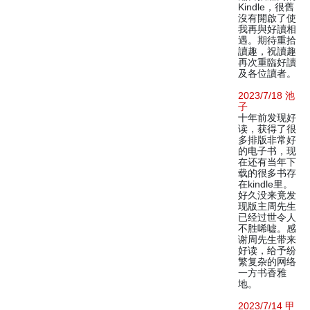
Kindle，很舊
沒有開啟了使
我再與好讀相
遇。期待重拾
讀趣，祝讀趣
再次重臨好讀
及各位讀者。
2023/7/18 池
子
十年前发现好
读，获得了很
多排版非常好
的电子书，现
在还有当年下
载的很多书存
在kindle里。
好久没来竟发
现版主周先生
已经过世令人
不胜唏嘘。感
谢周先生带来
好读，给予纷
繁复杂的网络
一方书香雅
地。
2023/7/14 甲