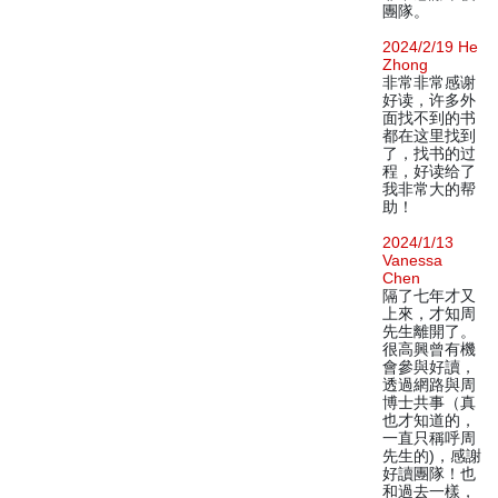
團隊。
2024/2/19 He
Zhong
非常非常感谢
好读，许多外
面找不到的书
都在这里找到
了，找书的过
程，好读给了
我非常大的帮
助！
2024/1/13
Vanessa
Chen
隔了七年才又
上來，才知周
先生離開了。
很高興曾有機
會參與好讀，
透過網路與周
博士共事（真
也才知道的，
一直只稱呼周
先生的)，感謝
好讀團隊！也
和過去一樣，