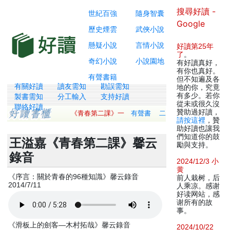
搜尋好讀 -
世紀百強
隨身智囊
Google
歷史煙雲
武俠小說
懸疑小說
言情小說
好讀第25年
了
。
奇幻小說
小說園地
有好讀真好，
有你也真好。
有聲書籍
但不知遍及各
有關好讀
讀友需知
勘誤需知
地的你，究竟
有多少。若你
製書需知
分工輸入
支持好讀
從未或很久沒
聯絡好讀
贊助過好讀，
《青春第二課》一
有聲書
二
請按這裡
，贊
助好讀也讓我
們知道你的鼓
王溢嘉《青春第二課》馨云
勵與支持。
錄音
2024/12/3 小
黄
《序言：關於青春的96種知識》馨云錄音
前人栽树，后
2014/7/11
人乘凉。感谢
好读网站，感
谢所有的故
事。
《滑板上的劍客—木村拓哉》馨云錄音
2024/10/22