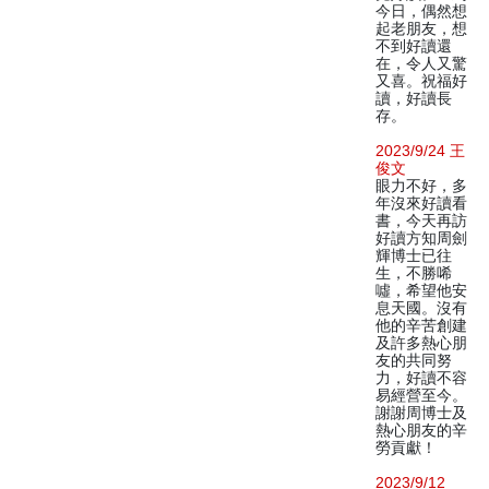
今日，偶然想
起老朋友，想
不到好讀還
在，令人又驚
又喜。祝福好
讀，好讀長
存。
2023/9/24 王
俊文
眼力不好，多
年沒來好讀看
書，今天再訪
好讀方知周劍
輝博士已往
生，不勝唏
噓，希望他安
息天國。沒有
他的辛苦創建
及許多熱心朋
友的共同努
力，好讀不容
易經營至今。
謝謝周博士及
熱心朋友的辛
勞貢獻！
2023/9/12