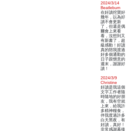
2024/3/14
Beatlebum
在好讀挖寶好
幾年，以為好
讀不會更新
了，但還是偶
爾會上來看
看，沒想到又
有新書了，超
級感動！好讀
真的陪我渡過
好多個通勤的
日子跟愜意的
週末，謝謝好
讀！
2024/3/9
Christine
好讀是我這個
文字工作者隨
時隨地的好朋
友，我有空就
上來，給我許
多精神糧食，
伴我度過許多
白天黑夜，有
好讀，真好！
非常感謝幕後