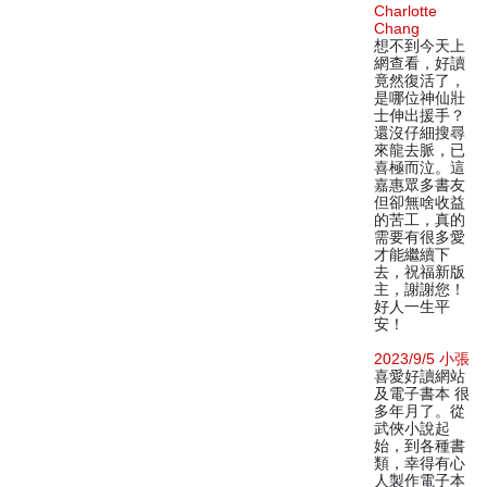
Charlotte
Chang
想不到今天上
網查看，好讀
竟然復活了，
是哪位神仙壯
士伸出援手？
還沒仔細搜尋
來龍去脈，已
喜極而泣。這
嘉惠眾多書友
但卻無啥收益
的苦工，真的
需要有很多愛
才能繼續下
去，祝福新版
主，謝謝您！
好人一生平
安！
2023/9/5 小張
喜愛好讀網站
及電子書本 很
多年月了。從
武俠小說起
始，到各種書
類，幸得有心
人製作電子本