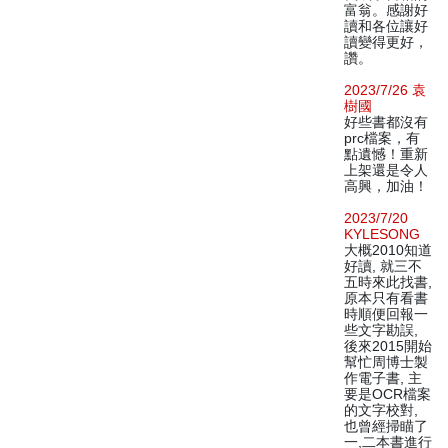
富翁。感謝好
讀和各位讓好
讀變得更好，
讚。
2023/7/26 袁
樹國
好些書都沒有
prc檔案，有
點遺憾！重新
上架還是令人
高興，加油！
2023/7/20
KYLESONG
大概2010知道
好讀, 就三不
五時來此找書,
原本只有看書
時順便回報一
些文字勘誤,
後來2015開始
幫忙周博士製
作電子書, 主
要是OCR檔案
的文字校對,
也曾經掃瞄了
一,二本書進行