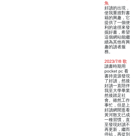
魚
好讀的出現，
使我重措對書
籍的興趣，它
提供了一個便
利的途徑來發
掘好書，希望
這個網站能繼
續為其他有興
趣的讀者服
務。
2023/7/8 歌
讀書時期用
pocket pc 看
書持資源發現
了好讀，然後
好讀一直陪伴
我至大學畢業
然後踏足社
會。雖然工作
事忙，但是上
好讀網閒逛看
黃河散文已成
一種習慣，直
至發現好讀不
再更新，繼而
停站，再從別