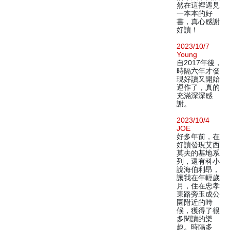
然在這裡遇見
一本本的好
書，真心感謝
好讀！
2023/10/7
Young
自2017年後，
時隔六年才發
現好讀又開始
運作了，真的
充滿深深感
謝。
2023/10/4
JOE
好多年前，在
好讀發現艾西
莫夫的基地系
列，還有科小
說海伯利昂，
讓我在年輕歲
月，住在忠孝
東路旁玉成公
園附近的時
候，獲得了很
多閱讀的樂
趣。時隔多