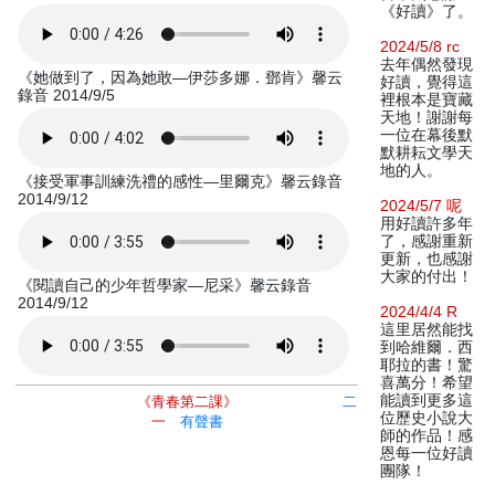
《好讀》了。
2024/5/8 rc
去年偶然發現
《她做到了，因為她敢—伊莎多娜．鄧肯》馨云
好讀，覺得這
錄音 2014/9/5
裡根本是寶藏
天地！謝謝每
一位在幕後默
默耕耘文學天
地的人。
《接受軍事訓練洗禮的感性—里爾克》馨云錄音
2014/9/12
2024/5/7 呢
用好讀許多年
了，感謝重新
更新，也感謝
大家的付出！
《閱讀自己的少年哲學家—尼采》馨云錄音
2014/9/12
2024/4/4 R
這里居然能找
到哈維爾．西
耶拉的書！驚
喜萬分！希望
能讀到更多這
《青春第二課》
二
位歷史小說大
一
有聲書
師的作品！感
恩每一位好讀
團隊！