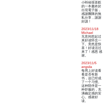
小時候很喜歡
的一本書終於
出現電子版，
感謝團隊的無
私分享，謝謝
好讀！
2023/11/18
Michael
无意间想起过
来好读怀念一
下。竟然是惊
喜！好读活过
来了！感恩 感
谢。
2023/11/5
angsila
每周上好读看
看是否有新
书，这已经成
了一个习惯。
这种陪伴是一
种舒服的，充
满确定感的安
心。感谢好
读。