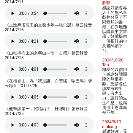
2014/7/11
蘇菲
感謝好讀各界
人士的無私奉
獻并分享了不
同種類的書
《走進麻省理工的文藝少年—張忠謀》馨云錄音
藏。在異地難
2014/7/18
以購買中文書
籍，好讀提供
一個很好的中
文書閱讀平
台。
《山毛櫸樹上的女泰山—珍．古德》馨云錄音
2014/7/18
2024/10/20
Tao
粗暴的以信用
卡感謝好讀團
隊的無償奉
《在檀香山，為「我是誰」而苦惱—歐巴馬》馨
獻。懇請各位
云錄音 2014/7/25
讀友有錢出
錢，有力出
力，讓好讀生
生不息，也讓
周博士恩澤廣
《他筆試第一，體格丙下—杜聰明》馨云錄音
被不熄°
2014/7/25
2024/9/13
maliang
感谢好读，无