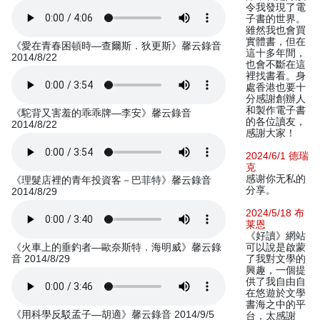
令我發現了電
子書的世界。
雖然我也會買
實體書，但在
《愛在青春困頓時—查爾斯．狄更斯》馨云錄音
這十多年間，
2014/8/22
也會不斷在這
裡找書看。身
處香港也要十
分感謝創辦人
和製作電子書
《駝背又害羞的乖乖牌—李安》馨云錄音
的各位讀友，
2014/8/22
感謝大家！
2024/6/1 德瑞
克
感谢你无私的
《理髮店裡的青年投資客－巴菲特》馨云錄音
分享。
2014/8/29
2024/5/18 布
莱恩
《好讀》網站
《火車上的垂釣者—歐奈斯特．海明威》馨云錄
可以說是啟蒙
音 2014/8/29
了我對文學的
興趣，一個提
供了我自由自
在悠遊於文學
書海之中的平
《用科學反駁孟子—胡適》馨云錄音 2014/9/5
台，太感謝