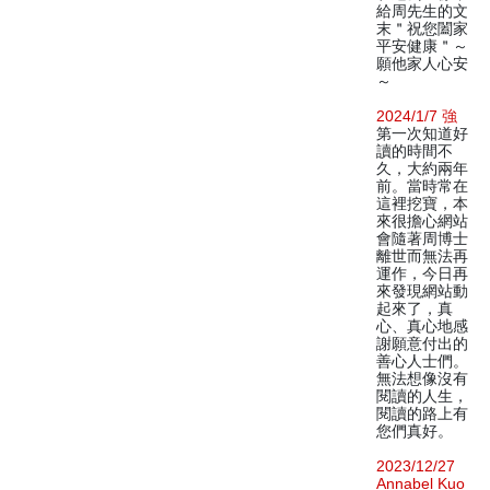
給周先生的文
末＂祝您闔家
平安健康＂～
願他家人心安
～
2024/1/7 強
第一次知道好
讀的時間不
久，大約兩年
前。當時常在
這裡挖寶，本
來很擔心網站
會隨著周博士
離世而無法再
運作，今日再
來發現網站動
起來了，真
心、真心地感
謝願意付出的
善心人士們。
無法想像沒有
閱讀的人生，
閱讀的路上有
您們真好。
2023/12/27
Annabel Kuo