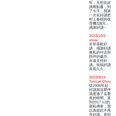
年，又想在好
讀看點書，到
了今天，我第
一次在好讀把
村上春樹的收
音機2讀完，
感謝好讀~
2023/10/3
snow
非常喜歡好
讀，感謝好讀
無私的付出與
陪伴的歲月。
永遠支持好
讀。祝福好讀
長長久久。
2023/9/24
Tomcat Chou
從2006年起，
好讀就這麼伴
我度過了這麼
長的時間。直
到2017.12的
噩耗傳來，我
以為就此不再
見好讀。直到