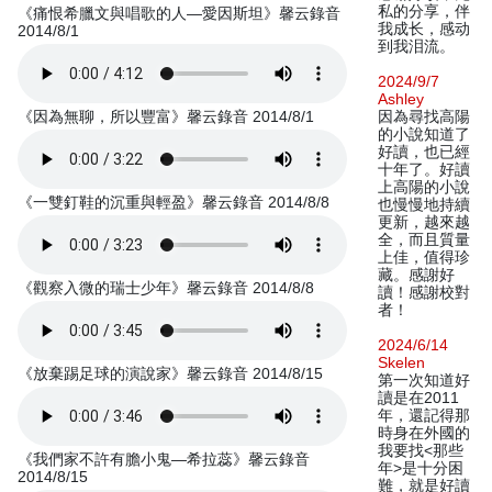
私的分享，伴
《痛恨希臘文與唱歌的人—愛因斯坦》馨云錄音
我成长，感动
2014/8/1
到我泪流。
2024/9/7
Ashley
《因為無聊，所以豐富》馨云錄音 2014/8/1
因為尋找高陽
的小說知道了
好讀，也已經
十年了。好讀
上高陽的小說
《一雙釘鞋的沉重與輕盈》馨云錄音 2014/8/8
也慢慢地持續
更新，越來越
全，而且質量
上佳，值得珍
藏。感謝好
《觀察入微的瑞士少年》馨云錄音 2014/8/8
讀！感謝校對
者！
2024/6/14
Skelen
《放棄踢足球的演說家》馨云錄音 2014/8/15
第一次知道好
讀是在2011
年，還記得那
時身在外國的
我要找<那些
《我們家不許有膽小鬼—希拉蕊》馨云錄音
年>是十分困
2014/8/15
難，就是好讀