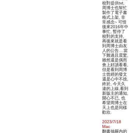
校對提供txt,
周博士也幫忙
製作了電子書
格式上架, 非
常感念~ 可惜
後來2016年中
事忙, 暫停了
校對的支持,
再後來就是看
到周博士由友
人的公告....當
下難過且震驚,
雖然還是偶而
會上好讀看看,
但是看到周博
士曾經的發文
還是心中不捨,
終於, 今天久
違的上線,看到
新版主的通知,
開心不已, 也
希望周博士在
天上也是同樣
歡欣.
2023/7/18
Mac
翻書抽屜內的