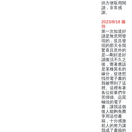
供方便取用閱
讀，非常感
謝。
2023/8/18 璐
羽
第一次知道好
讀是無意間發
現的，並且發
現的那天令我
驚喜且意外的
是—剛好是好
讀復活不久之
後，覺著應該
是某種莫名的
緣分，促使想
找些電子書的
我被帶到了這
裡。這裡有著
各位前輩們辛
苦掃描、品質
極佳的電子
書，讓我這個
後人能夠免費
享用這些書
籍，十分感激
前人的努力讓
我成了書籍的