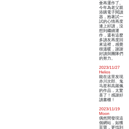
會再運作了。
今年為老父親
添購電子閱讀
器，抱著試一
試的心情再度
連上好讀，沒
想到繼續運
作，還有這麼
多讀友再度回
來這裡，感覺
很溫暖，謝謝
好讀與團隊們
的努力。
2023/11/27
Helios
能在这里发现
赤川次郎、鬼
马星和高羅佩
的作品，太驚
喜了！感謝好
讀書櫃！
2023/11/19
Moon
偶然間發現這
個網站，如獲
至寶，更找到