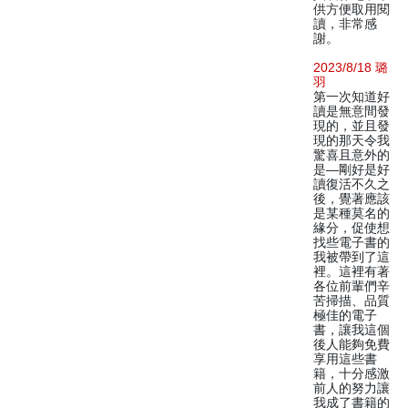
供方便取用閱
讀，非常感
謝。
2023/8/18 璐
羽
第一次知道好
讀是無意間發
現的，並且發
現的那天令我
驚喜且意外的
是—剛好是好
讀復活不久之
後，覺著應該
是某種莫名的
緣分，促使想
找些電子書的
我被帶到了這
裡。這裡有著
各位前輩們辛
苦掃描、品質
極佳的電子
書，讓我這個
後人能夠免費
享用這些書
籍，十分感激
前人的努力讓
我成了書籍的