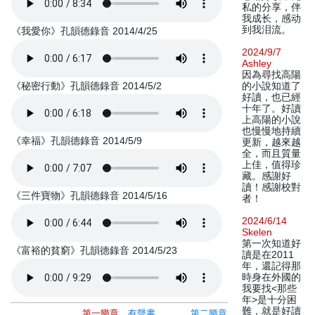
私的分享，伴
我成长，感动
到我泪流。
《我愛你》孔韻德錄音 2014/4/25
2024/9/7
Ashley
因為尋找高陽
《秘密行動》孔韻德錄音 2014/5/2
的小說知道了
好讀，也已經
十年了。好讀
上高陽的小說
也慢慢地持續
《幸福》孔韻德錄音 2014/5/9
更新，越來越
全，而且質量
上佳，值得珍
藏。感謝好
讀！感謝校對
《三件寶物》孔韻德錄音 2014/5/16
者！
2024/6/14
Skelen
第一次知道好
《富裕的貧窮》孔韻德錄音 2014/5/23
讀是在2011
年，還記得那
時身在外國的
我要找<那些
年>是十分困
難，就是好讀
第一樂章
有聲書
第二樂章