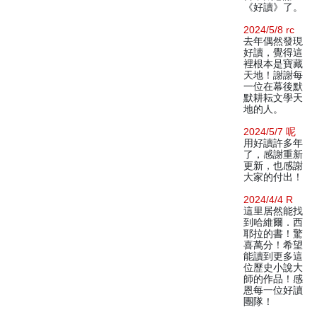
《好讀》了。
2024/5/8 rc
去年偶然發現
好讀，覺得這
裡根本是寶藏
天地！謝謝每
一位在幕後默
默耕耘文學天
地的人。
2024/5/7 呢
用好讀許多年
了，感謝重新
更新，也感謝
大家的付出！
2024/4/4 R
這里居然能找
到哈維爾．西
耶拉的書！驚
喜萬分！希望
能讀到更多這
位歷史小說大
師的作品！感
恩每一位好讀
團隊！