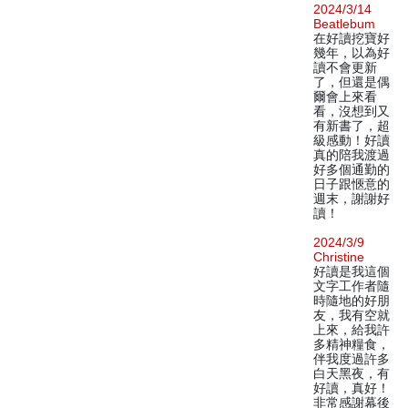
2024/3/14
Beatlebum
在好讀挖寶好
幾年，以為好
讀不會更新
了，但還是偶
爾會上來看
看，沒想到又
有新書了，超
級感動！好讀
真的陪我渡過
好多個通勤的
日子跟愜意的
週末，謝謝好
讀！
2024/3/9
Christine
好讀是我這個
文字工作者隨
時隨地的好朋
友，我有空就
上來，給我許
多精神糧食，
伴我度過許多
白天黑夜，有
好讀，真好！
非常感謝幕後