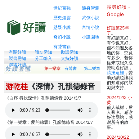
搜尋好讀 -
世紀百強
隨身智囊
Google
歷史煙雲
武俠小說
懸疑小說
言情小說
好讀第25年
了
。
奇幻小說
小說園地
有好讀真好，
有你也真好。
有聲書籍
但不知遍及各
有關好讀
讀友需知
勘誤需知
地的你，究竟
有多少。若你
製書需知
分工輸入
支持好讀
從未或很久沒
聯絡好讀
贊助過好讀，
第一樂章
有聲書
第二樂章
請按這裡
，贊
助好讀也讓我
們知道你的鼓
游乾桂
《深情》孔韻德錄音
勵與支持。
2024/12/3 小
《自序 尋找深情》孔韻德錄音 2014/3/7
黄
前人栽树，后
人乘凉。感谢
好读网站，感
《第一樂章：愛的錦囊》孔韻德錄音 2014/3/7
谢所有的故
事。
2024/10/22