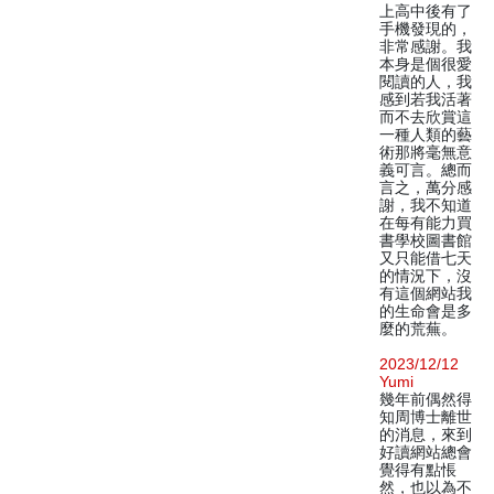
上高中後有了
手機發現的，
非常感謝。我
本身是個很愛
閱讀的人，我
感到若我活著
而不去欣賞這
一種人類的藝
術那將毫無意
義可言。總而
言之，萬分感
謝，我不知道
在每有能力買
書學校圖書館
又只能借七天
的情況下，沒
有這個網站我
的生命會是多
麼的荒蕪。
2023/12/12
Yumi
幾年前偶然得
知周博士離世
的消息，來到
好讀網站總會
覺得有點悵
然，也以為不