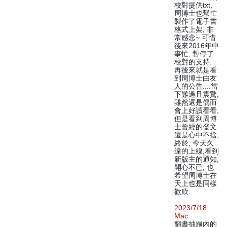
校對提供txt,
周博士也幫忙
製作了電子書
格式上架, 非
常感念~ 可惜
後來2016年中
事忙, 暫停了
校對的支持,
再後來就是看
到周博士由友
人的公告....當
下難過且震驚,
雖然還是偶而
會上好讀看看,
但是看到周博
士曾經的發文
還是心中不捨,
終於, 今天久
違的上線,看到
新版主的通知,
開心不已, 也
希望周博士在
天上也是同樣
歡欣.
2023/7/18
Mac
翻書抽屜內的