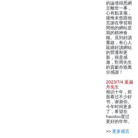
的論壇得悉網
主離世一事，
心有點哀傷，
後悔未曾跟他
言謝在學習期
間他的網站是
我的精神食
糧。見到好讀
重啟，有心人
延續好讀網站
的營運和更
新，很是感
激，對周先生
的貢獻亦致萬
分感謝！
2023/7/4 葉扁
舟先生
相识十年，前
面看过不少好
书，谢谢你。
今年时间更多
了，希望在
haodoo度过
更好的年华。
>>
更多感言