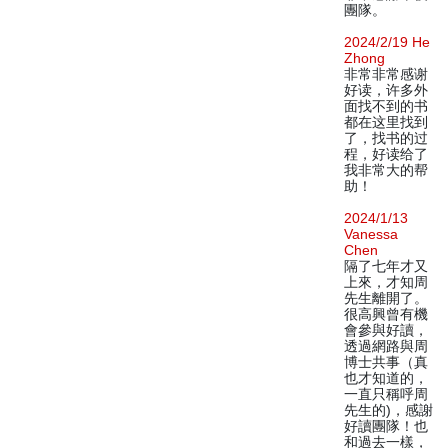
團隊。
2024/2/19 He
Zhong
非常非常感谢
好读，许多外
面找不到的书
都在这里找到
了，找书的过
程，好读给了
我非常大的帮
助！
2024/1/13
Vanessa
Chen
隔了七年才又
上來，才知周
先生離開了。
很高興曾有機
會參與好讀，
透過網路與周
博士共事（真
也才知道的，
一直只稱呼周
先生的)，感謝
好讀團隊！也
和過去一樣，