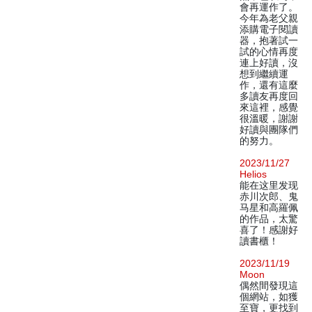
會再運作了。
今年為老父親
添購電子閱讀
器，抱著試一
試的心情再度
連上好讀，沒
想到繼續運
作，還有這麼
多讀友再度回
來這裡，感覺
很溫暖，謝謝
好讀與團隊們
的努力。
2023/11/27
Helios
能在这里发现
赤川次郎、鬼
马星和高羅佩
的作品，太驚
喜了！感謝好
讀書櫃！
2023/11/19
Moon
偶然間發現這
個網站，如獲
至寶，更找到