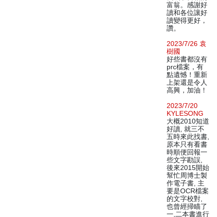
富翁。感謝好
讀和各位讓好
讀變得更好，
讚。
2023/7/26 袁
樹國
好些書都沒有
prc檔案，有
點遺憾！重新
上架還是令人
高興，加油！
2023/7/20
KYLESONG
大概2010知道
好讀, 就三不
五時來此找書,
原本只有看書
時順便回報一
些文字勘誤,
後來2015開始
幫忙周博士製
作電子書, 主
要是OCR檔案
的文字校對,
也曾經掃瞄了
一,二本書進行