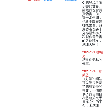
令我發現了電
子書的世界。
雖然我也會買
實體書，但在
這十多年間，
也會不斷在這
裡找書看。身
處香港也要十
分感謝創辦人
和製作電子書
的各位讀友，
感謝大家！
2024/6/1 德瑞
克
感谢你无私的
分享。
2024/5/18 布
莱恩
《好讀》網站
可以說是啟蒙
了我對文學的
興趣，一個提
供了我自由自
在悠遊於文學
書海之中的平
台，太感謝