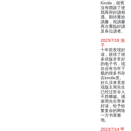
Kindle，很舊
沒有開啟了使
我再與好讀相
遇。期待重拾
讀趣，祝讀趣
再次重臨好讀
及各位讀者。
2023/7/18 池
子
十年前发现好
读，获得了很
多排版非常好
的电子书，现
在还有当年下
载的很多书存
在kindle里。
好久没来竟发
现版主周先生
已经过世令人
不胜唏嘘。感
谢周先生带来
好读，给予纷
繁复杂的网络
一方书香雅
地。
2023/7/14 甲