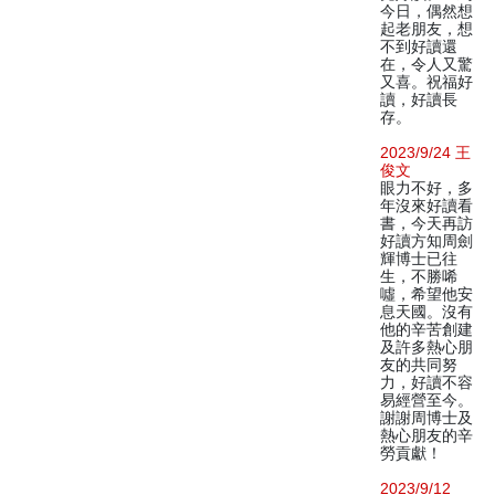
今日，偶然想
起老朋友，想
不到好讀還
在，令人又驚
又喜。祝福好
讀，好讀長
存。
2023/9/24 王
俊文
眼力不好，多
年沒來好讀看
書，今天再訪
好讀方知周劍
輝博士已往
生，不勝唏
噓，希望他安
息天國。沒有
他的辛苦創建
及許多熱心朋
友的共同努
力，好讀不容
易經營至今。
謝謝周博士及
熱心朋友的辛
勞貢獻！
2023/9/12