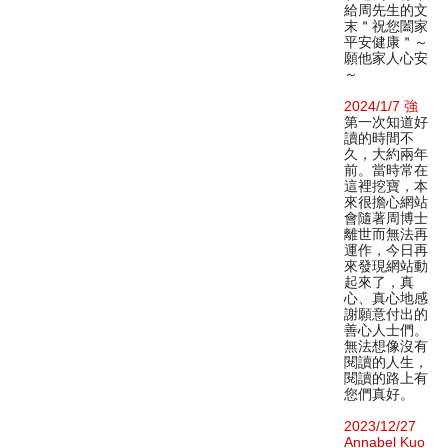
給周先生的文
末＂祝您闔家
平安健康＂～
願他家人心安
～
2024/1/7 強
第一次知道好
讀的時間不
久，大約兩年
前。當時常在
這裡挖寶，本
來很擔心網站
會隨著周博士
離世而無法再
運作，今日再
來發現網站動
起來了，真
心、真心地感
謝願意付出的
善心人士們。
無法想像沒有
閱讀的人生，
閱讀的路上有
您們真好。
2023/12/27
Annabel Kuo