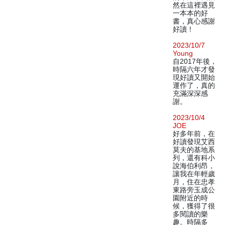
然在這裡遇見
一本本的好
書，真心感謝
好讀！
2023/10/7
Young
自2017年後，
時隔六年才發
現好讀又開始
運作了，真的
充滿深深感
謝。
2023/10/4
JOE
好多年前，在
好讀發現艾西
莫夫的基地系
列，還有科小
說海伯利昂，
讓我在年輕歲
月，住在忠孝
東路旁玉成公
園附近的時
候，獲得了很
多閱讀的樂
趣。時隔多