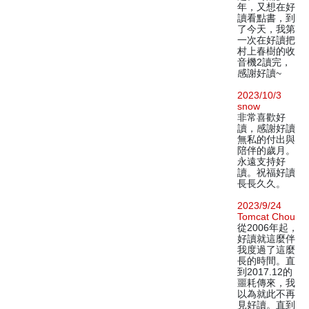
年，又想在好
讀看點書，到
了今天，我第
一次在好讀把
村上春樹的收
音機2讀完，
感謝好讀~
2023/10/3
snow
非常喜歡好
讀，感謝好讀
無私的付出與
陪伴的歲月。
永遠支持好
讀。祝福好讀
長長久久。
2023/9/24
Tomcat Chou
從2006年起，
好讀就這麼伴
我度過了這麼
長的時間。直
到2017.12的
噩耗傳來，我
以為就此不再
見好讀。直到