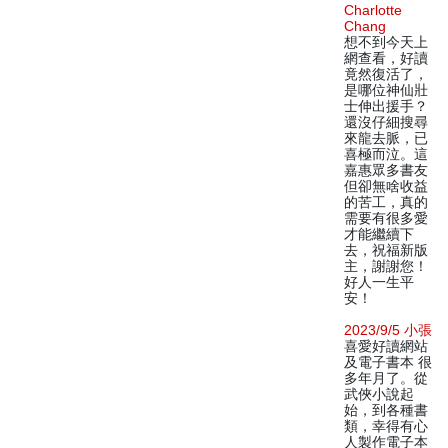
Charlotte
Chang
想不到今天上
網查看，好讀
竟然復活了，
是哪位神仙壯
士伸出援手？
還沒仔細搜尋
來龍去脈，已
喜極而泣。這
嘉惠眾多書友
但卻無啥收益
的苦工，真的
需要有很多愛
才能繼續下
去，祝福新版
主，謝謝您！
好人一生平
安！
2023/9/5 小張
喜愛好讀網站
及電子書本 很
多年月了。從
武俠小說起
始，到各種書
類，幸得有心
人製作電子本