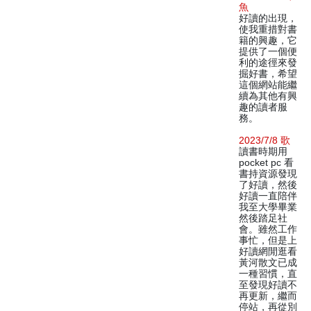
魚
好讀的出現，
使我重措對書
籍的興趣，它
提供了一個便
利的途徑來發
掘好書，希望
這個網站能繼
續為其他有興
趣的讀者服
務。
2023/7/8 歌
讀書時期用
pocket pc 看
書持資源發現
了好讀，然後
好讀一直陪伴
我至大學畢業
然後踏足社
會。雖然工作
事忙，但是上
好讀網閒逛看
黃河散文已成
一種習慣，直
至發現好讀不
再更新，繼而
停站，再從別