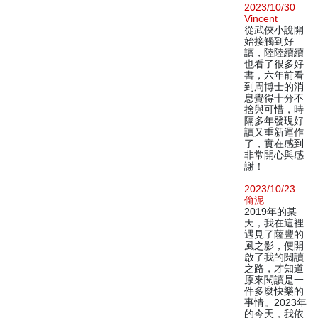
2023/10/30
Vincent
從武俠小說開
始接觸到好
讀，陸陸續續
也看了很多好
書，六年前看
到周博士的消
息覺得十分不
捨與可惜，時
隔多年發現好
讀又重新運作
了，實在感到
非常開心與感
謝！
2023/10/23
偷泥
2019年的某
天，我在這裡
遇見了薩豐的
風之影，便開
啟了我的閱讀
之路，才知道
原來閱讀是一
件多麼快樂的
事情。2023年
的今天，我依