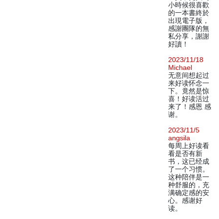
小時候很喜歡
的一本書終於
出現電子版，
感謝團隊的無
私分享，謝謝
好讀！
2023/11/18
Michael
无意间想起过
来好读怀念一
下。竟然是惊
喜！好读活过
来了！感恩 感
谢。
2023/11/5
angsila
每周上好读看
看是否有新
书，这已经成
了一个习惯。
这种陪伴是一
种舒服的，充
满确定感的安
心。感谢好
读。