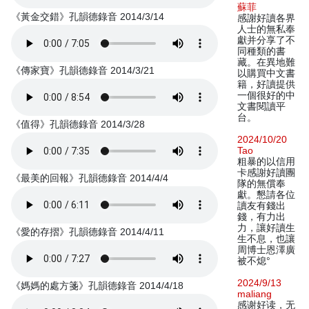
蘇菲
《黃金交錯》孔韻德錄音 2014/3/14
感謝好讀各界
人士的無私奉
獻并分享了不
同種類的書
藏。在異地難
《傳家寶》孔韻德錄音 2014/3/21
以購買中文書
籍，好讀提供
一個很好的中
文書閱讀平
台。
《值得》孔韻德錄音 2014/3/28
2024/10/20
Tao
粗暴的以信用
卡感謝好讀團
《最美的回報》孔韻德錄音 2014/4/4
隊的無償奉
獻。懇請各位
讀友有錢出
錢，有力出
力，讓好讀生
《愛的存摺》孔韻德錄音 2014/4/11
生不息，也讓
周博士恩澤廣
被不熄°
2024/9/13
《媽媽的處方箋》孔韻德錄音 2014/4/18
maliang
感谢好读，无