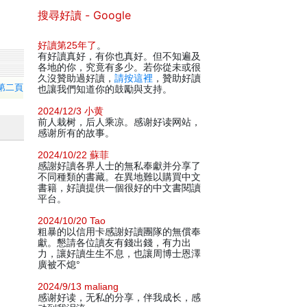
搜尋好讀 - Google
好讀第25年了
。
有好讀真好，有你也真好。但不知遍及
各地的你，究竟有多少。若你從未或很
久沒贊助過好讀，
請按這裡
，贊助好讀
第二頁
也讓我們知道你的鼓勵與支持。
2024/12/3 小黄
前人栽树，后人乘凉。感谢好读网站，
感谢所有的故事。
2024/10/22 蘇菲
感謝好讀各界人士的無私奉獻并分享了
不同種類的書藏。在異地難以購買中文
書籍，好讀提供一個很好的中文書閱讀
平台。
2024/10/20 Tao
粗暴的以信用卡感謝好讀團隊的無償奉
獻。懇請各位讀友有錢出錢，有力出
力，讓好讀生生不息，也讓周博士恩澤
廣被不熄°
2024/9/13 maliang
感谢好读，无私的分享，伴我成长，感