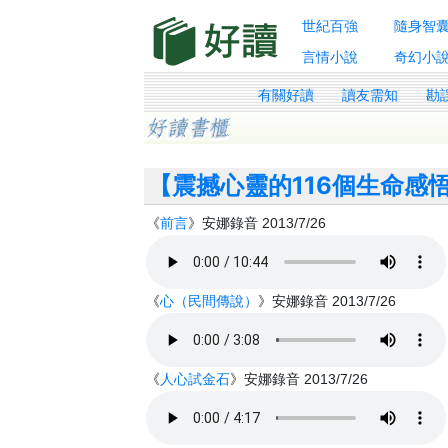
世紀百強
隨身智
言情小說
奇幻小
有關好讀
讀友需知
勘
【震撼心靈的116個生命感
《
前言
》安娜錄音 2013/7/26
《
心（民間傳說）
》安娜錄音 2013/7/26
《
人心試金石
》安娜錄音 2013/7/26