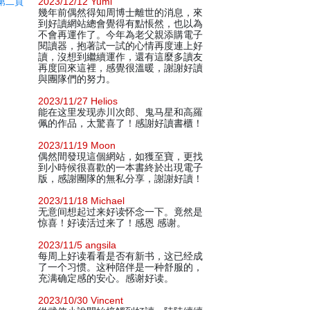
第二頁
2023/12/12 Yumi
幾年前偶然得知周博士離世的消息，來
到好讀網站總會覺得有點悵然，也以為
不會再運作了。今年為老父親添購電子
閱讀器，抱著試一試的心情再度連上好
讀，沒想到繼續運作，還有這麼多讀友
再度回來這裡，感覺很溫暖，謝謝好讀
與團隊們的努力。
2023/11/27 Helios
能在这里发现赤川次郎、鬼马星和高羅
佩的作品，太驚喜了！感謝好讀書櫃！
2023/11/19 Moon
偶然間發現這個網站，如獲至寶，更找
到小時候很喜歡的一本書終於出現電子
版，感謝團隊的無私分享，謝謝好讀！
2023/11/18 Michael
无意间想起过来好读怀念一下。竟然是
惊喜！好读活过来了！感恩 感谢。
2023/11/5 angsila
每周上好读看看是否有新书，这已经成
了一个习惯。这种陪伴是一种舒服的，
充满确定感的安心。感谢好读。
2023/10/30 Vincent