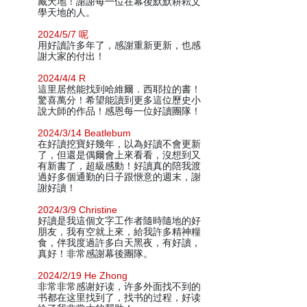
藏天地！謝謝每一位在幕後默默耕耘文
學天地的人。
2024/5/7 呢
用好讀許多年了，感謝重新更新，也感
謝大家的付出！
2024/4/4 R
這里居然能找到哈維爾．西耶拉的書！
驚喜萬分！希望能讀到更多這位歷史小
說大師的作品！感恩每一位好讀團隊！
2024/3/14 Beatlebum
在好讀挖寶好幾年，以為好讀不會更新
了，但還是偶爾會上來看看，沒想到又
有新書了，超級感動！好讀真的陪我渡
過好多個通勤的日子跟愜意的週末，謝
謝好讀！
2024/3/9 Christine
好讀是我這個文字工作者隨時隨地的好
朋友，我有空就上來，給我許多精神糧
食，伴我度過許多白天黑夜，有好讀，
真好！非常感謝幕後團隊。
2024/2/19 He Zhong
非常非常感谢好读，许多外面找不到的
书都在这里找到了，找书的过程，好读