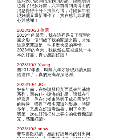
從武俠小說開始接觸到好讀，陸陸續續
也看了很多好書，六年前看到周博士的
消息覺得十分不捨與可惜，時隔多年發
現好讀又重新運作了，實在感到非常開
心與感謝！
2023/10/23 偷泥
2019年的某天，我在這裡遇見了薩豐的
風之影，便開啟了我的閱讀之路，才知
道原來閱讀是一件多麼快樂的事情。
2023年的今天，我依然在這裡遇見一本
本的好書，真心感謝好讀！
2023/10/7 Young
自2017年後，時隔六年才發現好讀又開
始運作了，真的充滿深深感謝。
2023/10/4 JOE
好多年前，在好讀發現艾西莫夫的基地
系列，還有科小說海伯利昂，讓我在年
輕歲月，住在忠孝東路旁玉成公園附近
的時候，獲得了很多閱讀的樂趣。時隔
多年，又想在好讀看點書，到了今天，
我第一次在好讀把村上春樹的收音機2讀
完，感謝好讀~
2023/10/3 snow
非常喜歡好讀，感謝好讀無私的付出與