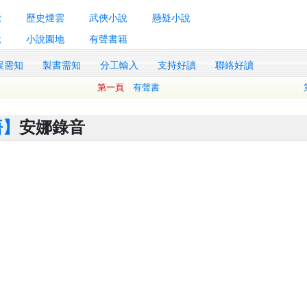
囊
歷史煙雲
武俠小說
懸疑小說
說
小說園地
有聲書籍
誤需知
製書需知
分工輸入
支持好讀
聯絡好讀
第一頁
有聲書
悟】
安娜錄音