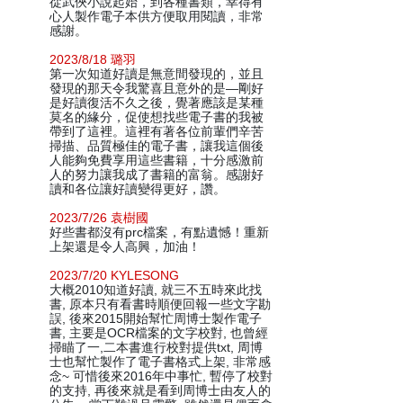
從武俠小說起始，到各種書類，幸得有
心人製作電子本供方便取用閱讀，非常
感謝。
2023/8/18 璐羽
第一次知道好讀是無意間發現的，並且
發現的那天令我驚喜且意外的是—剛好
是好讀復活不久之後，覺著應該是某種
莫名的緣分，促使想找些電子書的我被
帶到了這裡。這裡有著各位前輩們辛苦
掃描、品質極佳的電子書，讓我這個後
人能夠免費享用這些書籍，十分感激前
人的努力讓我成了書籍的富翁。感謝好
讀和各位讓好讀變得更好，讚。
2023/7/26 袁樹國
好些書都沒有prc檔案，有點遺憾！重新
上架還是令人高興，加油！
2023/7/20 KYLESONG
大概2010知道好讀, 就三不五時來此找
書, 原本只有看書時順便回報一些文字勘
誤, 後來2015開始幫忙周博士製作電子
書, 主要是OCR檔案的文字校對, 也曾經
掃瞄了一,二本書進行校對提供txt, 周博
士也幫忙製作了電子書格式上架, 非常感
念~ 可惜後來2016年中事忙, 暫停了校對
的支持, 再後來就是看到周博士由友人的