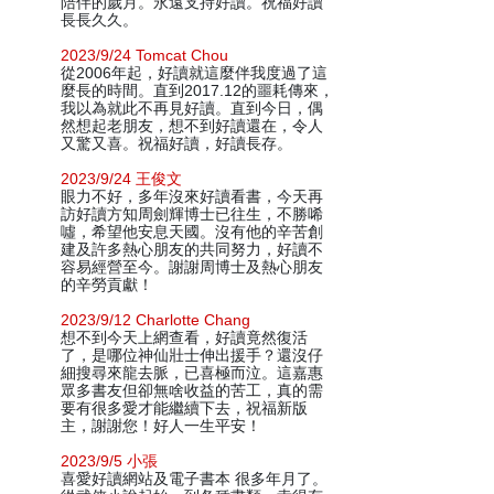
陪伴的歲月。永遠支持好讀。祝福好讀
長長久久。
2023/9/24 Tomcat Chou
從2006年起，好讀就這麼伴我度過了這
麼長的時間。直到2017.12的噩耗傳來，
我以為就此不再見好讀。直到今日，偶
然想起老朋友，想不到好讀還在，令人
又驚又喜。祝福好讀，好讀長存。
2023/9/24 王俊文
眼力不好，多年沒來好讀看書，今天再
訪好讀方知周劍輝博士已往生，不勝唏
噓，希望他安息天國。沒有他的辛苦創
建及許多熱心朋友的共同努力，好讀不
容易經營至今。謝謝周博士及熱心朋友
的辛勞貢獻！
2023/9/12 Charlotte Chang
想不到今天上網查看，好讀竟然復活
了，是哪位神仙壯士伸出援手？還沒仔
細搜尋來龍去脈，已喜極而泣。這嘉惠
眾多書友但卻無啥收益的苦工，真的需
要有很多愛才能繼續下去，祝福新版
主，謝謝您！好人一生平安！
2023/9/5 小張
喜愛好讀網站及電子書本 很多年月了。