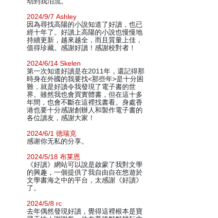
动到我泪流。
2024/9/7 Ashley
因為尋找高陽的小說知道了好讀，也已
經十年了。好讀上高陽的小說也慢慢地
持續更新，越來越全，而且質量上佳，
值得珍藏。感謝好讀！感謝校對者！
2024/6/14 Skelen
第一次知道好讀是在2011年，還記得那
時身在外國的我要找<那些年>是十分困
難，就是好讀令我發現了電子書的世
界。雖然我也會買實體書，但在這十多
年間，也會不斷在這裡找書看。身處香
港也要十分感謝創辦人和製作電子書的
各位讀友，感謝大家！
2024/6/1 德瑞克
感谢你无私的分享。
2024/5/18 布莱恩
《好讀》網站可以說是啟蒙了我對文學
的興趣，一個提供了我自由自在悠遊於
文學書海之中的平台，太感謝《好讀》
了。
2024/5/8 rc
去年偶然發現好讀，覺得這裡根本是寶