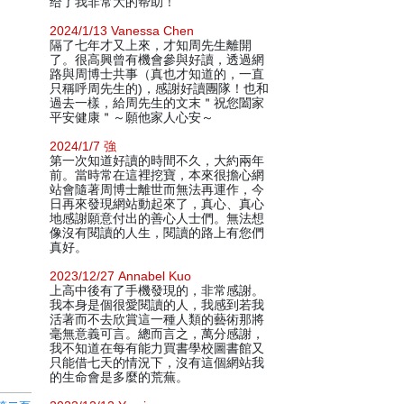
给了我非常大的帮助！
2024/1/13 Vanessa Chen
隔了七年才又上來，才知周先生離開
了。很高興曾有機會參與好讀，透過網
路與周博士共事（真也才知道的，一直
只稱呼周先生的)，感謝好讀團隊！也和
過去一樣，給周先生的文末＂祝您闔家
平安健康＂～願他家人心安～
2024/1/7 強
第一次知道好讀的時間不久，大約兩年
前。當時常在這裡挖寶，本來很擔心網
站會隨著周博士離世而無法再運作，今
日再來發現網站動起來了，真心、真心
地感謝願意付出的善心人士們。無法想
像沒有閱讀的人生，閱讀的路上有您們
真好。
2023/12/27 Annabel Kuo
上高中後有了手機發現的，非常感謝。
我本身是個很愛閱讀的人，我感到若我
活著而不去欣賞這一種人類的藝術那將
毫無意義可言。總而言之，萬分感謝，
我不知道在每有能力買書學校圖書館又
只能借七天的情況下，沒有這個網站我
的生命會是多麼的荒蕪。