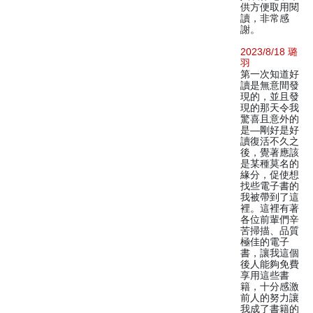
供方便取用閱
讀，非常感
謝。
2023/8/18 璐
羽
第一次知道好
讀是無意間發
現的，並且發
現的那天令我
驚喜且意外的
是—剛好是好
讀復活不久之
後，覺著應該
是某種莫名的
緣分，促使想
找些電子書的
我被帶到了這
裡。這裡有著
各位前輩們辛
苦掃描、品質
極佳的電子
書，讓我這個
後人能夠免費
享用這些書
籍，十分感激
前人的努力讓
我成了書籍的