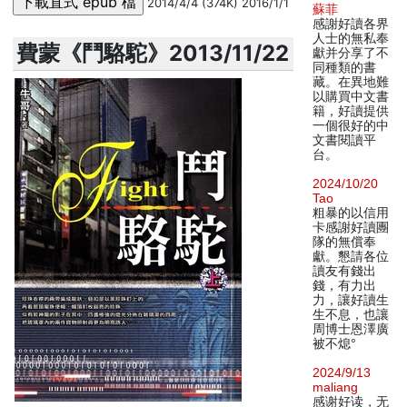
2014/4/4 (374K) 2016/1/1
蘇菲
感謝好讀各界
人士的無私奉
費蒙《鬥駱駝》2013/11/22
獻并分享了不
同種類的書
藏。在異地難
以購買中文書
籍，好讀提供
一個很好的中
文書閱讀平
台。
2024/10/20
Tao
粗暴的以信用
卡感謝好讀團
隊的無償奉
獻。懇請各位
讀友有錢出
錢，有力出
力，讓好讀生
生不息，也讓
周博士恩澤廣
被不熄°
2024/9/13
maliang
感谢好读，无