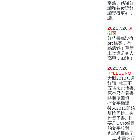
富翁。感謝好
讀和各位讓好
讀變得更好，
讚。
2023/7/26 袁
樹國
好些書都沒有
prc檔案，有
點遺憾！重新
上架還是令人
高興，加油！
2023/7/20
KYLESONG
大概2010知道
好讀, 就三不
五時來此找書,
原本只有看書
時順便回報一
些文字勘誤,
後來2015開始
幫忙周博士製
作電子書, 主
要是OCR檔案
的文字校對,
也曾經掃瞄了
一,二本書進行