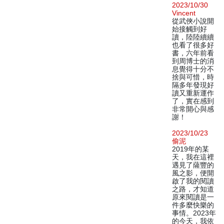
2023/10/30
Vincent
從武俠小說開
始接觸到好
讀，陸陸續續
也看了很多好
書，六年前看
到周博士的消
息覺得十分不
捨與可惜，時
隔多年發現好
讀又重新運作
了，實在感到
非常開心與感
謝！
2023/10/23
偷泥
2019年的某
天，我在這裡
遇見了薩豐的
風之影，便開
啟了我的閱讀
之路，才知道
原來閱讀是一
件多麼快樂的
事情。2023年
的今天，我依