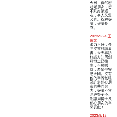
今日，偶然想
起老朋友，想
不到好讀還
在，令人又驚
又喜。祝福好
讀，好讀長
存。
2023/9/24 王
俊文
眼力不好，多
年沒來好讀看
書，今天再訪
好讀方知周劍
輝博士已往
生，不勝唏
噓，希望他安
息天國。沒有
他的辛苦創建
及許多熱心朋
友的共同努
力，好讀不容
易經營至今。
謝謝周博士及
熱心朋友的辛
勞貢獻！
2023/9/12