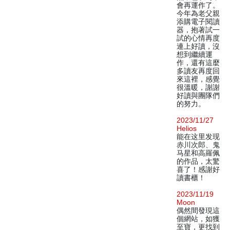
會再運作了。
今年為老父親
添購電子閱讀
器，抱著試一
試的心情再度
連上好讀，沒
想到繼續運
作，還有這麼
多讀友再度回
來這裡，感覺
很溫暖，謝謝
好讀與團隊們
的努力。
2023/11/27
Helios
能在这里发现
赤川次郎、鬼
马星和高羅佩
的作品，太驚
喜了！感謝好
讀書櫃！
2023/11/19
Moon
偶然間發現這
個網站，如獲
至寶，更找到