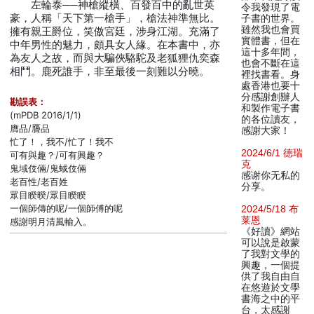
左輪泰──神槍縱橫、百發百中的亂世英
令我發現了電
豪，人稱「天下第一槍手」，槍法神準無比。
子書的世界。
雖然我也會買
擁有親王爵位，笑傲宮廷，涉身江湖。充滿了
實體書，但在
中年男性的魅力，頗具女人緣。在本書中，亦
這十多年間，
為友人之故，而與大騙俠駱駝及老狐狸仇奕森
也會不斷在這
相鬥。鹿死誰手，非至最後一刻難以分曉。
裡找書看。身
處香港也要十
分感謝創辦人
勘誤表：
和製作電子書
(mPDB 2016/1/1)
的各位讀友，
膺品/贗品
感謝大家！
忙了！，我不/忙了！我不
2024/6/1 德瑞
可有與趣？/可有興趣？
克
鬼域伎倆/鬼蜮伎倆
感谢你无私的
老百性/老百姓
分享。
眾目睽暌/眾目睽睽
一個師傳的呢/一個師傅的呢
2024/5/18 布
莱恩
感謝明月清風輸入。
《好讀》網站
可以說是啟蒙
了我對文學的
興趣，一個提
供了我自由自
在悠遊於文學
書海之中的平
台，太感謝