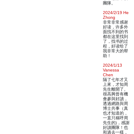
團隊。
2024/2/19 He
Zhong
非常非常感谢
好读，许多外
面找不到的书
都在这里找到
了，找书的过
程，好读给了
我非常大的帮
助！
2024/1/13
Vanessa
Chen
隔了七年才又
上來，才知周
先生離開了。
很高興曾有機
會參與好讀，
透過網路與周
博士共事（真
也才知道的，
一直只稱呼周
先生的)，感謝
好讀團隊！也
和過去一樣，