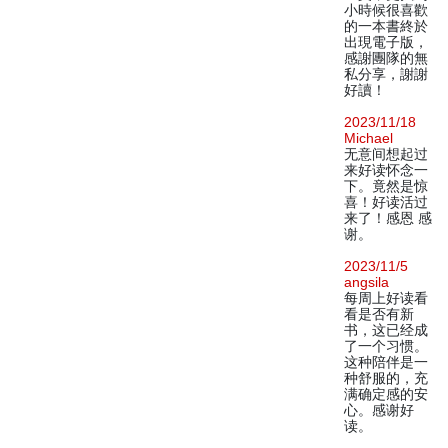
小時候很喜歡
的一本書終於
出現電子版，
感謝團隊的無
私分享，謝謝
好讀！
2023/11/18
Michael
无意间想起过
来好读怀念一
下。竟然是惊
喜！好读活过
来了！感恩 感
谢。
2023/11/5
angsila
每周上好读看
看是否有新
书，这已经成
了一个习惯。
这种陪伴是一
种舒服的，充
满确定感的安
心。感谢好
读。