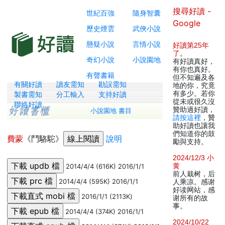
搜尋好讀 -
世紀百強
隨身智囊
Google
歷史煙雲
武俠小說
懸疑小說
言情小說
好讀第25年
了
。
奇幻小說
小說園地
有好讀真好，
有你也真好。
有聲書籍
但不知遍及各
有關好讀
讀友需知
勘誤需知
地的你，究竟
有多少。若你
製書需知
分工輸入
支持好讀
從未或很久沒
聯絡好讀
贊助過好讀，
小說園地 書目
請按這裡
，贊
助好讀也讓我
們知道你的鼓
費蒙
《鬥駱駝》
說明
勵與支持。
2024/12/3 小
黄
2014/4/4 (616K) 2016/1/1
前人栽树，后
2014/4/4 (595K) 2016/1/1
人乘凉。感谢
好读网站，感
2016/1/1 (2113K)
谢所有的故
事。
2014/4/4 (374K) 2016/1/1
2024/10/22