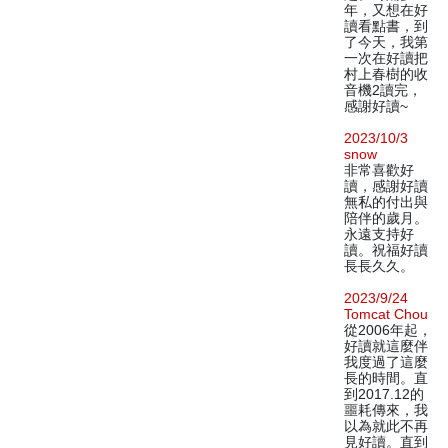
年，又想在好
讀看點書，到
了今天，我第
一次在好讀把
村上春樹的收
音機2讀完，
感謝好讀~
2023/10/3
snow
非常喜歡好
讀，感謝好讀
無私的付出與
陪伴的歲月。
永遠支持好
讀。祝福好讀
長長久久。
2023/9/24
Tomcat Chou
從2006年起，
好讀就這麼伴
我度過了這麼
長的時間。直
到2017.12的
噩耗傳來，我
以為就此不再
見好讀。直到