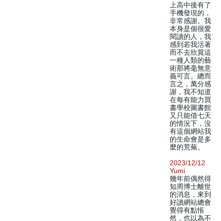
上高中後有了
手機發現的，
非常感謝。我
本身是個很愛
閱讀的人，我
感到若我活著
而不去欣賞這
一種人類的藝
術那將毫無意
義可言。總而
言之，萬分感
謝，我不知道
在每有能力買
書學校圖書館
又只能借七天
的情況下，沒
有這個網站我
的生命會是多
麼的荒蕪。
2023/12/12
Yumi
幾年前偶然得
知周博士離世
的消息，來到
好讀網站總會
覺得有點悵
然，也以為不