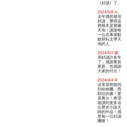
《好讀》了。
2024/5/8 rc
去年偶然發現
好讀，覺得這
裡根本是寶藏
天地！謝謝每
一位在幕後默
默耕耘文學天
地的人。
2024/5/7 呢
用好讀許多年
了，感謝重新
更新，也感謝
大家的付出！
2024/4/4 R
這里居然能找
到哈維爾．西
耶拉的書！驚
喜萬分！希望
能讀到更多這
位歷史小說大
師的作品！感
恩每一位好讀
團隊！