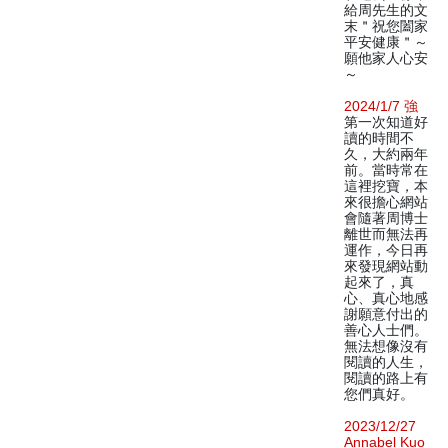
給周先生的文
末＂祝您闔家
平安健康＂～
願他家人心安
～
2024/1/7 強
第一次知道好
讀的時間不
久，大約兩年
前。當時常在
這裡挖寶，本
來很擔心網站
會隨著周博士
離世而無法再
運作，今日再
來發現網站動
起來了，真
心、真心地感
謝願意付出的
善心人士們。
無法想像沒有
閱讀的人生，
閱讀的路上有
您們真好。
2023/12/27
Annabel Kuo