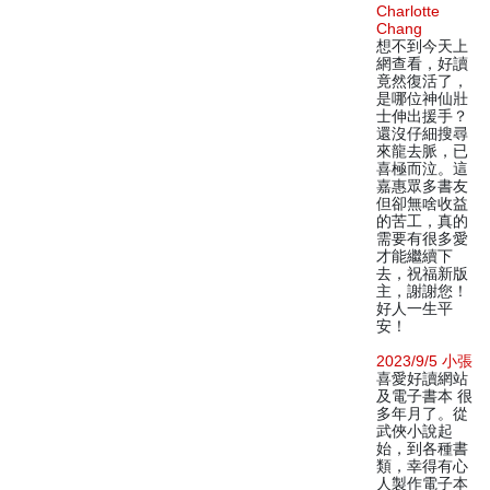
Charlotte
Chang
想不到今天上
網查看，好讀
竟然復活了，
是哪位神仙壯
士伸出援手？
還沒仔細搜尋
來龍去脈，已
喜極而泣。這
嘉惠眾多書友
但卻無啥收益
的苦工，真的
需要有很多愛
才能繼續下
去，祝福新版
主，謝謝您！
好人一生平
安！
2023/9/5 小張
喜愛好讀網站
及電子書本 很
多年月了。從
武俠小說起
始，到各種書
類，幸得有心
人製作電子本