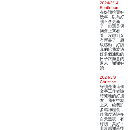
2024/3/14
Beatlebum
在好讀挖寶好
幾年，以為好
讀不會更新
了，但還是偶
爾會上來看
看，沒想到又
有新書了，超
級感動！好讀
真的陪我渡過
好多個通勤的
日子跟愜意的
週末，謝謝好
讀！
2024/3/9
Christine
好讀是我這個
文字工作者隨
時隨地的好朋
友，我有空就
上來，給我許
多精神糧食，
伴我度過許多
白天黑夜，有
好讀，真好！
非常感謝幕後