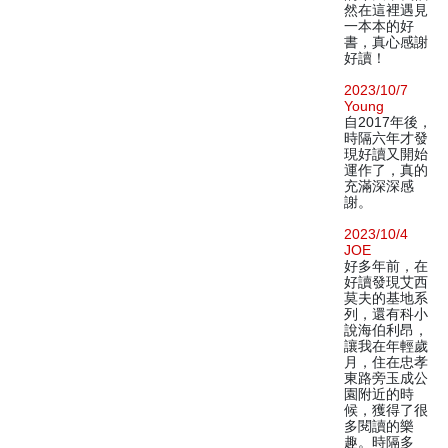
然在這裡遇見
一本本的好
書，真心感謝
好讀！
2023/10/7
Young
自2017年後，
時隔六年才發
現好讀又開始
運作了，真的
充滿深深感
謝。
2023/10/4
JOE
好多年前，在
好讀發現艾西
莫夫的基地系
列，還有科小
說海伯利昂，
讓我在年輕歲
月，住在忠孝
東路旁玉成公
園附近的時
候，獲得了很
多閱讀的樂
趣。時隔多