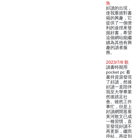
魚
好讀的出現，
使我重措對書
籍的興趣，它
提供了一個便
利的途徑來發
掘好書，希望
這個網站能繼
續為其他有興
趣的讀者服
務。
2023/7/8 歌
讀書時期用
pocket pc 看
書持資源發現
了好讀，然後
好讀一直陪伴
我至大學畢業
然後踏足社
會。雖然工作
事忙，但是上
好讀網閒逛看
黃河散文已成
一種習慣，直
至發現好讀不
再更新，繼而
停站，再從別