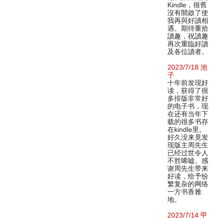
Kindle，很舊
沒有開啟了使
我再與好讀相
遇。期待重拾
讀趣，祝讀趣
再次重臨好讀
及各位讀者。
2023/7/18 池
子
十年前发现好
读，获得了很
多排版非常好
的电子书，现
在还有当年下
载的很多书存
在kindle里。
好久没来竟发
现版主周先生
已经过世令人
不胜唏嘘。感
谢周先生带来
好读，给予纷
繁复杂的网络
一方书香雅
地。
2023/7/14 甲