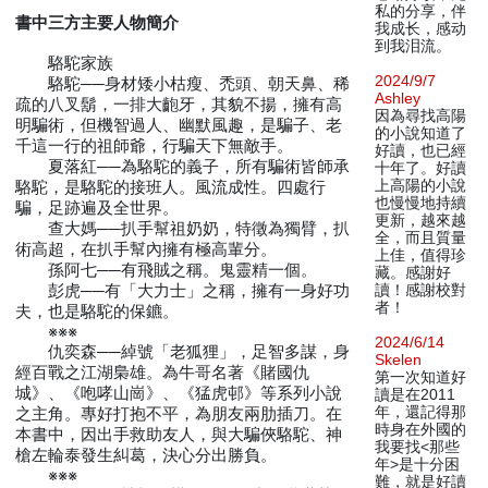
私的分享，伴
書中三方主要人物簡介
我成长，感动
到我泪流。
駱駝家族
2024/9/7
駱駝──身材矮小枯瘦、禿頭、朝天鼻、稀
Ashley
疏的八叉鬍，一排大齙牙，其貌不揚，擁有高
因為尋找高陽
明騙術，但機智過人、幽默風趣，是騙子、老
的小說知道了
千這一行的祖師爺，行騙天下無敵手。
好讀，也已經
夏落紅──為駱駝的義子，所有騙術皆師承
十年了。好讀
上高陽的小說
駱駝，是駱駝的接班人。風流成性。四處行
也慢慢地持續
騙，足跡遍及全世界。
更新，越來越
查大媽──扒手幫祖奶奶，特徵為獨臂，扒
全，而且質量
術高超，在扒手幫內擁有極高輩分。
上佳，值得珍
孫阿七──有飛賊之稱。鬼靈精一個。
藏。感謝好
彭虎──有「大力士」之稱，擁有一身好功
讀！感謝校對
者！
夫，也是駱駝的保鑣。
※※※
2024/6/14
仇奕森──綽號「老狐狸」，足智多謀，身
Skelen
經百戰之江湖梟雄。為牛哥名著《賭國仇
第一次知道好
城》、《咆哮山崗》、《猛虎邨》等系列小說
讀是在2011
年，還記得那
之主角。專好打抱不平，為朋友兩肋插刀。在
時身在外國的
本書中，因出手救助友人，與大騙俠駱駝、神
我要找<那些
槍左輪泰發生糾葛，決心分出勝負。
年>是十分困
※※※
難，就是好讀