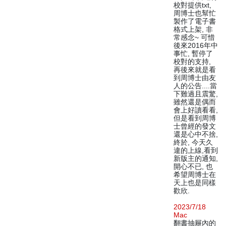
校對提供txt,
周博士也幫忙
製作了電子書
格式上架, 非
常感念~ 可惜
後來2016年中
事忙, 暫停了
校對的支持,
再後來就是看
到周博士由友
人的公告....當
下難過且震驚,
雖然還是偶而
會上好讀看看,
但是看到周博
士曾經的發文
還是心中不捨,
終於, 今天久
違的上線,看到
新版主的通知,
開心不已, 也
希望周博士在
天上也是同樣
歡欣.
2023/7/18
Mac
翻書抽屜內的