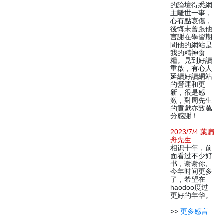
的論壇得悉網
主離世一事，
心有點哀傷，
後悔未曾跟他
言謝在學習期
間他的網站是
我的精神食
糧。見到好讀
重啟，有心人
延續好讀網站
的營運和更
新，很是感
激，對周先生
的貢獻亦致萬
分感謝！
2023/7/4 葉扁
舟先生
相识十年，前
面看过不少好
书，谢谢你。
今年时间更多
了，希望在
haodoo度过
更好的年华。
>>
更多感言