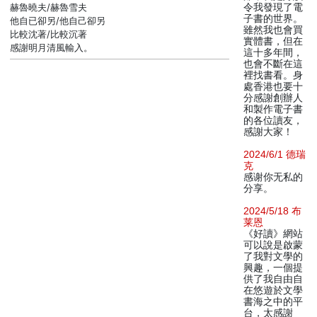
赫魯曉夫/赫魯雪夫
令我發現了電
子書的世界。
他自已卻另/他自己卻另
雖然我也會買
比較沈著/比較沉著
實體書，但在
感謝明月清風輸入。
這十多年間，
也會不斷在這
裡找書看。身
處香港也要十
分感謝創辦人
和製作電子書
的各位讀友，
感謝大家！
2024/6/1 德瑞
克
感谢你无私的
分享。
2024/5/18 布
莱恩
《好讀》網站
可以說是啟蒙
了我對文學的
興趣，一個提
供了我自由自
在悠遊於文學
書海之中的平
台，太感謝