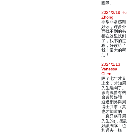
團隊。
2024/2/19 He
Zhong
非常非常感谢
好读，许多外
面找不到的书
都在这里找到
了，找书的过
程，好读给了
我非常大的帮
助！
2024/1/13
Vanessa
Chen
隔了七年才又
上來，才知周
先生離開了。
很高興曾有機
會參與好讀，
透過網路與周
博士共事（真
也才知道的，
一直只稱呼周
先生的)，感謝
好讀團隊！也
和過去一樣，