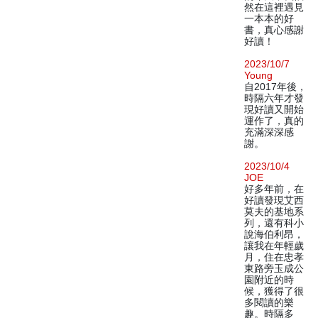
然在這裡遇見
一本本的好
書，真心感謝
好讀！
2023/10/7
Young
自2017年後，
時隔六年才發
現好讀又開始
運作了，真的
充滿深深感
謝。
2023/10/4
JOE
好多年前，在
好讀發現艾西
莫夫的基地系
列，還有科小
說海伯利昂，
讓我在年輕歲
月，住在忠孝
東路旁玉成公
園附近的時
候，獲得了很
多閱讀的樂
趣。時隔多