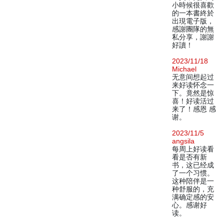
小時候很喜歡
的一本書終於
出現電子版，
感謝團隊的無
私分享，謝謝
好讀！
2023/11/18
Michael
无意间想起过
来好读怀念一
下。竟然是惊
喜！好读活过
来了！感恩 感
谢。
2023/11/5
angsila
每周上好读看
看是否有新
书，这已经成
了一个习惯。
这种陪伴是一
种舒服的，充
满确定感的安
心。感谢好
读。