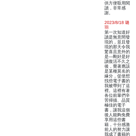
供方便取用閱
讀，非常感
謝。
2023/8/18 璐
羽
第一次知道好
讀是無意間發
現的，並且發
現的那天令我
驚喜且意外的
是—剛好是好
讀復活不久之
後，覺著應該
是某種莫名的
緣分，促使想
找些電子書的
我被帶到了這
裡。這裡有著
各位前輩們辛
苦掃描、品質
極佳的電子
書，讓我這個
後人能夠免費
享用這些書
籍，十分感激
前人的努力讓
我成了書籍的