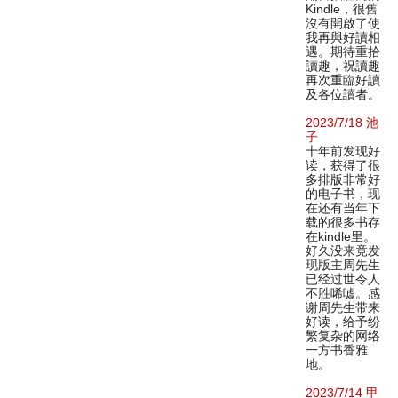
Kindle，很舊
沒有開啟了使
我再與好讀相
遇。期待重拾
讀趣，祝讀趣
再次重臨好讀
及各位讀者。
2023/7/18 池
子
十年前发现好
读，获得了很
多排版非常好
的电子书，现
在还有当年下
载的很多书存
在kindle里。
好久没来竟发
现版主周先生
已经过世令人
不胜唏嘘。感
谢周先生带来
好读，给予纷
繁复杂的网络
一方书香雅
地。
2023/7/14 甲