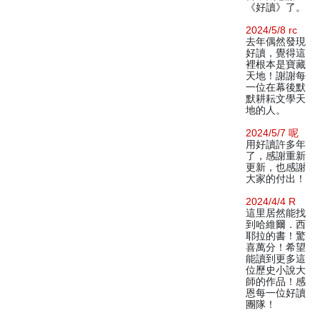
《好讀》了。
2024/5/8 rc
去年偶然發現
好讀，覺得這
裡根本是寶藏
天地！謝謝每
一位在幕後默
默耕耘文學天
地的人。
2024/5/7 呢
用好讀許多年
了，感謝重新
更新，也感謝
大家的付出！
2024/4/4 R
這里居然能找
到哈維爾．西
耶拉的書！驚
喜萬分！希望
能讀到更多這
位歷史小說大
師的作品！感
恩每一位好讀
團隊！