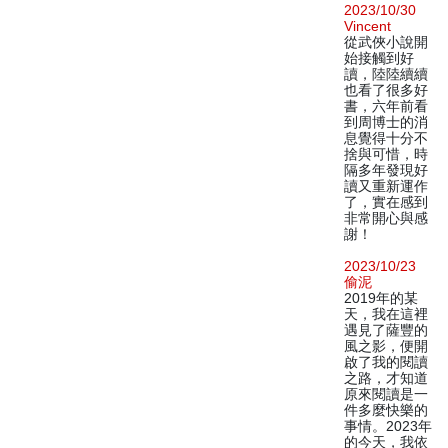
2023/10/30
Vincent
從武俠小說開
始接觸到好
讀，陸陸續續
也看了很多好
書，六年前看
到周博士的消
息覺得十分不
捨與可惜，時
隔多年發現好
讀又重新運作
了，實在感到
非常開心與感
謝！
2023/10/23
偷泥
2019年的某
天，我在這裡
遇見了薩豐的
風之影，便開
啟了我的閱讀
之路，才知道
原來閱讀是一
件多麼快樂的
事情。2023年
的今天，我依