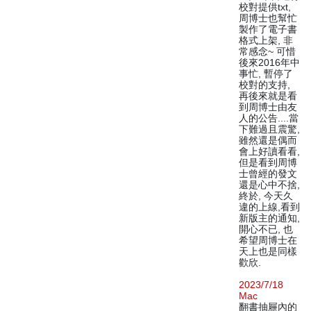
校對提供txt,
周博士也幫忙
製作了電子書
格式上架, 非
常感念~ 可惜
後來2016年中
事忙, 暫停了
校對的支持,
再後來就是看
到周博士由友
人的公告....當
下難過且震驚,
雖然還是偶而
會上好讀看看,
但是看到周博
士曾經的發文
還是心中不捨,
終於, 今天久
違的上線,看到
新版主的通知,
開心不已, 也
希望周博士在
天上也是同樣
歡欣.
2023/7/18
Mac
翻書抽屜內的