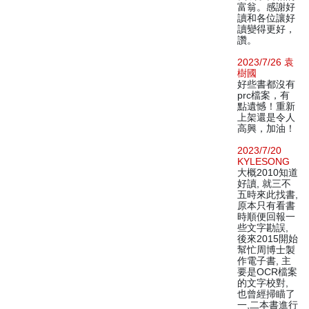
富翁。感謝好
讀和各位讓好
讀變得更好，
讚。
2023/7/26 袁
樹國
好些書都沒有
prc檔案，有
點遺憾！重新
上架還是令人
高興，加油！
2023/7/20
KYLESONG
大概2010知道
好讀, 就三不
五時來此找書,
原本只有看書
時順便回報一
些文字勘誤,
後來2015開始
幫忙周博士製
作電子書, 主
要是OCR檔案
的文字校對,
也曾經掃瞄了
一,二本書進行