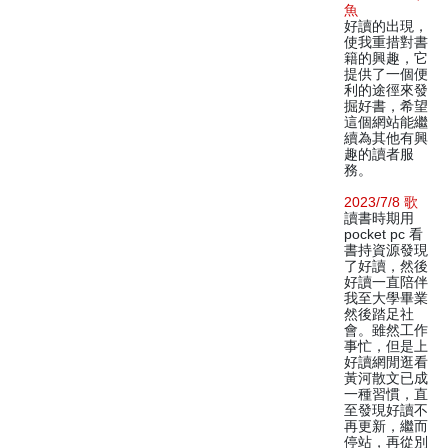
魚
好讀的出現，
使我重措對書
籍的興趣，它
提供了一個便
利的途徑來發
掘好書，希望
這個網站能繼
續為其他有興
趣的讀者服
務。
2023/7/8 歌
讀書時期用
pocket pc 看
書持資源發現
了好讀，然後
好讀一直陪伴
我至大學畢業
然後踏足社
會。雖然工作
事忙，但是上
好讀網閒逛看
黃河散文已成
一種習慣，直
至發現好讀不
再更新，繼而
停站，再從別