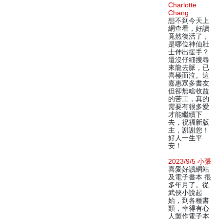
Charlotte
Chang
想不到今天上
網查看，好讀
竟然復活了，
是哪位神仙壯
士伸出援手？
還沒仔細搜尋
來龍去脈，已
喜極而泣。這
嘉惠眾多書友
但卻無啥收益
的苦工，真的
需要有很多愛
才能繼續下
去，祝福新版
主，謝謝您！
好人一生平
安！
2023/9/5 小張
喜愛好讀網站
及電子書本 很
多年月了。從
武俠小說起
始，到各種書
類，幸得有心
人製作電子本