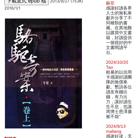
2013/9/27 (753K)
蘇菲
2016/1/1
感謝好讀各界
人士的無私奉
獻并分享了不
同種類的書
藏。在異地難
以購買中文書
籍，好讀提供
一個很好的中
文書閱讀平
台。
2024/10/20
Tao
粗暴的以信用
卡感謝好讀團
隊的無償奉
獻。懇請各位
讀友有錢出
錢，有力出
力，讓好讀生
生不息，也讓
周博士恩澤廣
被不熄°
2024/9/13
maliang
感谢好读，无