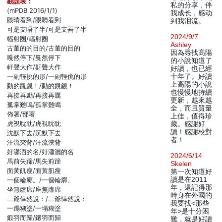
勘誤表：
私的分享，伴
(mPDB 2016/1/1)
我成长，感动
眼晴看到/眼睛看到
到我泪流。
可是支唔了半/可是支吾了半
2024/9/7
幅射圈/輻射圈
Ashley
古董的的目的/古董的目的
因為尋找高陽
嘎然停下/戛然停下
的小說知道了
軒聲大作/鼾聲大作
好讀，也已經
一副輕挑的形/一副輕佻的形
十年了。好讀
上高陽的小說
動的覬覷！/動的覬覦！
也慢慢地持續
再接再勵/再接再厲
更新，越來越
孤掌難嗚/孤掌難鳴
全，而且質量
佈署/部署
上佳，值得珍
虎視耽耽/虎視眈眈
藏。感謝好
讀！感謝校對
沈默下去/沉默下去
者！
汗流夾背/汗流浹背
好瀟洒的名/好瀟灑的名
2024/6/14
馬前失蹄/馬失前蹄
Skelen
面黃飢瘦/面黃肌瘦
第一次知道好
讀是在2011
一個輪廊。/一個輪廓。
年，還記得那
坐無虛席/座無虛席
時身在外國的
二爺倖然說：/二爺悻然說：
我要找<那些
一蹋糊塗/一塌糊塗
年>是十分困
鍛羽而歸/鎩羽而歸
難，就是好讀