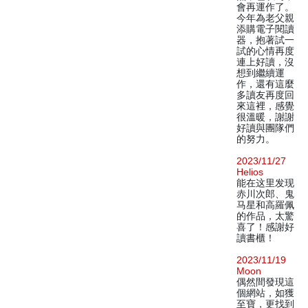
會再運作了。
今年為老父親
添購電子閱讀
器，抱著試一
試的心情再度
連上好讀，沒
想到繼續運
作，還有這麼
多讀友再度回
來這裡，感覺
很溫暖，謝謝
好讀與團隊們
的努力。
2023/11/27
Helios
能在这里发现
赤川次郎、鬼
马星和高羅佩
的作品，太驚
喜了！感謝好
讀書櫃！
2023/11/19
Moon
偶然間發現這
個網站，如獲
至寶，更找到