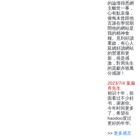
的論壇得悉網
主離世一事，
心有點哀傷，
後悔未曾跟他
言謝在學習期
間他的網站是
我的精神食
糧。見到好讀
重啟，有心人
延續好讀網站
的營運和更
新，很是感
激，對周先生
的貢獻亦致萬
分感謝！
2023/7/4 葉扁
舟先生
相识十年，前
面看过不少好
书，谢谢你。
今年时间更多
了，希望在
haodoo度过
更好的年华。
>>
更多感言