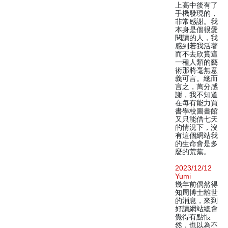
上高中後有了
手機發現的，
非常感謝。我
本身是個很愛
閱讀的人，我
感到若我活著
而不去欣賞這
一種人類的藝
術那將毫無意
義可言。總而
言之，萬分感
謝，我不知道
在每有能力買
書學校圖書館
又只能借七天
的情況下，沒
有這個網站我
的生命會是多
麼的荒蕪。
2023/12/12
Yumi
幾年前偶然得
知周博士離世
的消息，來到
好讀網站總會
覺得有點悵
然，也以為不