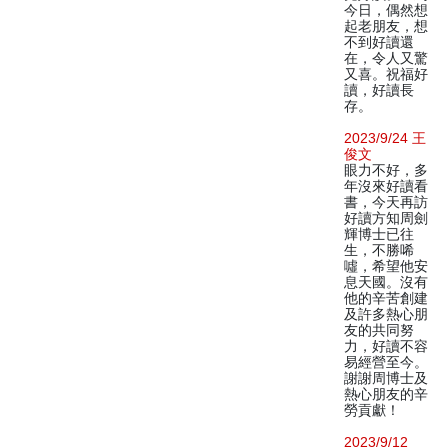
今日，偶然想
起老朋友，想
不到好讀還
在，令人又驚
又喜。祝福好
讀，好讀長
存。
2023/9/24 王
俊文
眼力不好，多
年沒來好讀看
書，今天再訪
好讀方知周劍
輝博士已往
生，不勝唏
噓，希望他安
息天國。沒有
他的辛苦創建
及許多熱心朋
友的共同努
力，好讀不容
易經營至今。
謝謝周博士及
熱心朋友的辛
勞貢獻！
2023/9/12