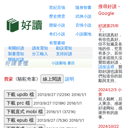
搜尋好讀 -
世紀百強
隨身智囊
Google
歷史煙雲
武俠小說
懸疑小說
言情小說
好讀第25年
了
。
奇幻小說
小說園地
有好讀真好，
有你也真好。
有聲書籍
但不知遍及各
有關好讀
讀友需知
勘誤需知
地的你，究竟
有多少。若你
製書需知
分工輸入
支持好讀
從未或很久沒
聯絡好讀
贊助過好讀，
小說園地 書目
請按這裡
，贊
助好讀也讓我
們知道你的鼓
費蒙
《駱駝奇案》
說明
勵與支持。
2024/12/3 小
黄
2013/9/27 (1225K) 2016/1/1
前人栽树，后
2013/9/27 (1218K) 2016/1/1
人乘凉。感谢
好读网站，感
2016/1/1 (3721K)
谢所有的故
事。
2013/9/27 (753K) 2016/1/1
2024/10/22