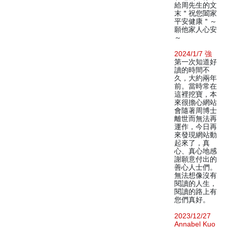
給周先生的文
末＂祝您闔家
平安健康＂～
願他家人心安
～
2024/1/7 強
第一次知道好
讀的時間不
久，大約兩年
前。當時常在
這裡挖寶，本
來很擔心網站
會隨著周博士
離世而無法再
運作，今日再
來發現網站動
起來了，真
心、真心地感
謝願意付出的
善心人士們。
無法想像沒有
閱讀的人生，
閱讀的路上有
您們真好。
2023/12/27
Annabel Kuo