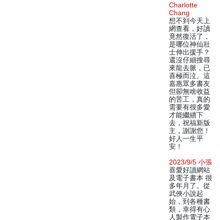
Charlotte
Chang
想不到今天上
網查看，好讀
竟然復活了，
是哪位神仙壯
士伸出援手？
還沒仔細搜尋
來龍去脈，已
喜極而泣。這
嘉惠眾多書友
但卻無啥收益
的苦工，真的
需要有很多愛
才能繼續下
去，祝福新版
主，謝謝您！
好人一生平
安！
2023/9/5 小張
喜愛好讀網站
及電子書本 很
多年月了。從
武俠小說起
始，到各種書
類，幸得有心
人製作電子本