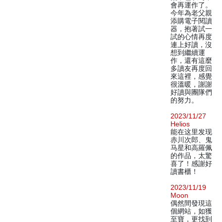
會再運作了。
今年為老父親
添購電子閱讀
器，抱著試一
試的心情再度
連上好讀，沒
想到繼續運
作，還有這麼
多讀友再度回
來這裡，感覺
很溫暖，謝謝
好讀與團隊們
的努力。
2023/11/27
Helios
能在这里发现
赤川次郎、鬼
马星和高羅佩
的作品，太驚
喜了！感謝好
讀書櫃！
2023/11/19
Moon
偶然間發現這
個網站，如獲
至寶，更找到