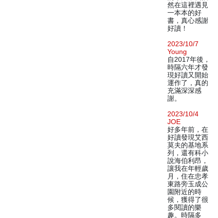
然在這裡遇見
一本本的好
書，真心感謝
好讀！
2023/10/7
Young
自2017年後，
時隔六年才發
現好讀又開始
運作了，真的
充滿深深感
謝。
2023/10/4
JOE
好多年前，在
好讀發現艾西
莫夫的基地系
列，還有科小
說海伯利昂，
讓我在年輕歲
月，住在忠孝
東路旁玉成公
園附近的時
候，獲得了很
多閱讀的樂
趣。時隔多