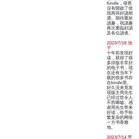
Kindle，很舊
沒有開啟了使
我再與好讀相
遇。期待重拾
讀趣，祝讀趣
再次重臨好讀
及各位讀者。
2023/7/18 池
子
十年前发现好
读，获得了很
多排版非常好
的电子书，现
在还有当年下
载的很多书存
在kindle里。
好久没来竟发
现版主周先生
已经过世令人
不胜唏嘘。感
谢周先生带来
好读，给予纷
繁复杂的网络
一方书香雅
地。
2023/7/14 甲