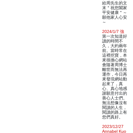
給周先生的文
末＂祝您闔家
平安健康＂～
願他家人心安
～
2024/1/7 強
第一次知道好
讀的時間不
久，大約兩年
前。當時常在
這裡挖寶，本
來很擔心網站
會隨著周博士
離世而無法再
運作，今日再
來發現網站動
起來了，真
心、真心地感
謝願意付出的
善心人士們。
無法想像沒有
閱讀的人生，
閱讀的路上有
您們真好。
2023/12/27
Annabel Kuo