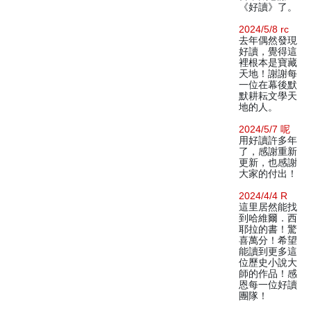
《好讀》了。
2024/5/8 rc
去年偶然發現
好讀，覺得這
裡根本是寶藏
天地！謝謝每
一位在幕後默
默耕耘文學天
地的人。
2024/5/7 呢
用好讀許多年
了，感謝重新
更新，也感謝
大家的付出！
2024/4/4 R
這里居然能找
到哈維爾．西
耶拉的書！驚
喜萬分！希望
能讀到更多這
位歷史小說大
師的作品！感
恩每一位好讀
團隊！