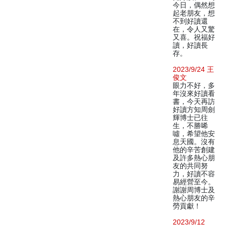
今日，偶然想
起老朋友，想
不到好讀還
在，令人又驚
又喜。祝福好
讀，好讀長
存。
2023/9/24 王
俊文
眼力不好，多
年沒來好讀看
書，今天再訪
好讀方知周劍
輝博士已往
生，不勝唏
噓，希望他安
息天國。沒有
他的辛苦創建
及許多熱心朋
友的共同努
力，好讀不容
易經營至今。
謝謝周博士及
熱心朋友的辛
勞貢獻！
2023/9/12