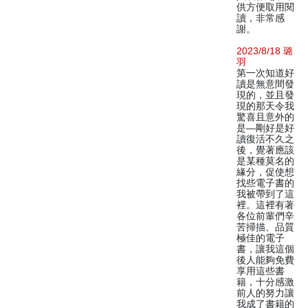
供方便取用閱
讀，非常感
謝。
2023/8/18 璐
羽
第一次知道好
讀是無意間發
現的，並且發
現的那天令我
驚喜且意外的
是—剛好是好
讀復活不久之
後，覺著應該
是某種莫名的
緣分，促使想
找些電子書的
我被帶到了這
裡。這裡有著
各位前輩們辛
苦掃描、品質
極佳的電子
書，讓我這個
後人能夠免費
享用這些書
籍，十分感激
前人的努力讓
我成了書籍的