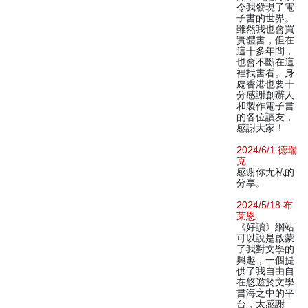
令我發現了電
子書的世界。
雖然我也會買
實體書，但在
這十多年間，
也會不斷在這
裡找書看。身
處香港也要十
分感謝創辦人
和製作電子書
的各位讀友，
感謝大家！
2024/6/1 德瑞
克
感谢你无私的
分享。
2024/5/18 布
莱恩
《好讀》網站
可以說是啟蒙
了我對文學的
興趣，一個提
供了我自由自
在悠遊於文學
書海之中的平
台，太感謝