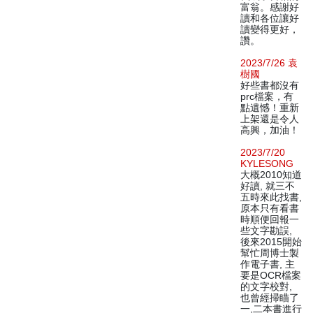
富翁。感謝好
讀和各位讓好
讀變得更好，
讚。
2023/7/26 袁
樹國
好些書都沒有
prc檔案，有
點遺憾！重新
上架還是令人
高興，加油！
2023/7/20
KYLESONG
大概2010知道
好讀, 就三不
五時來此找書,
原本只有看書
時順便回報一
些文字勘誤,
後來2015開始
幫忙周博士製
作電子書, 主
要是OCR檔案
的文字校對,
也曾經掃瞄了
一,二本書進行