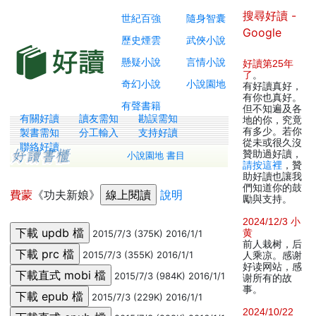
搜尋好讀 -
世紀百強
隨身智囊
Google
歷史煙雲
武俠小說
懸疑小說
言情小說
好讀第25年
了
。
奇幻小說
小說園地
有好讀真好，
有你也真好。
有聲書籍
但不知遍及各
有關好讀
讀友需知
勘誤需知
地的你，究竟
有多少。若你
製書需知
分工輸入
支持好讀
從未或很久沒
聯絡好讀
贊助過好讀，
小說園地 書目
請按這裡
，贊
助好讀也讓我
們知道你的鼓
費蒙
《功夫新娘》
說明
勵與支持。
2024/12/3 小
黄
2015/7/3 (375K) 2016/1/1
前人栽树，后
2015/7/3 (355K) 2016/1/1
人乘凉。感谢
好读网站，感
2015/7/3 (984K) 2016/1/1
谢所有的故
事。
2015/7/3 (229K) 2016/1/1
2024/10/22