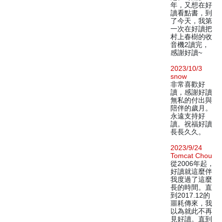
年，又想在好
讀看點書，到
了今天，我第
一次在好讀把
村上春樹的收
音機2讀完，
感謝好讀~
2023/10/3
snow
非常喜歡好
讀，感謝好讀
無私的付出與
陪伴的歲月。
永遠支持好
讀。祝福好讀
長長久久。
2023/9/24
Tomcat Chou
從2006年起，
好讀就這麼伴
我度過了這麼
長的時間。直
到2017.12的
噩耗傳來，我
以為就此不再
見好讀。直到