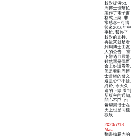
校對提供txt,
周博士也幫忙
製作了電子書
格式上架, 非
常感念~ 可惜
後來2016年中
事忙, 暫停了
校對的支持,
再後來就是看
到周博士由友
人的公告....當
下難過且震驚,
雖然還是偶而
會上好讀看看,
但是看到周博
士曾經的發文
還是心中不捨,
終於, 今天久
違的上線,看到
新版主的通知,
開心不已, 也
希望周博士在
天上也是同樣
歡欣.
2023/7/18
Mac
翻書抽屜內的