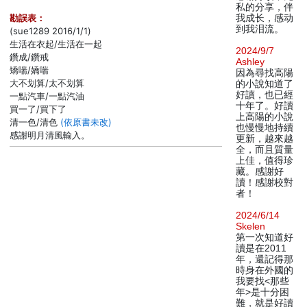
私的分享，伴
勘誤表：
我成长，感动
到我泪流。
(sue1289 2016/1/1)
生活在衣起/生活在一起
2024/9/7
鑽成/鑽戒
Ashley
矯喘/嬌喘
因為尋找高陽
大不划算/太不划算
的小說知道了
好讀，也已經
一點汽車/一點汽油
十年了。好讀
買一了/買下了
上高陽的小說
清一色/清色
(依原書未改)
也慢慢地持續
感謝明月清風輸入。
更新，越來越
全，而且質量
上佳，值得珍
藏。感謝好
讀！感謝校對
者！
2024/6/14
Skelen
第一次知道好
讀是在2011
年，還記得那
時身在外國的
我要找<那些
年>是十分困
難，就是好讀