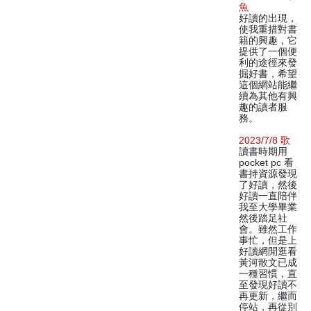
魚
好讀的出現，
使我重措對書
籍的興趣，它
提供了一個便
利的途徑來發
掘好書，希望
這個網站能繼
續為其他有興
趣的讀者服
務。
2023/7/8 歌
讀書時期用
pocket pc 看
書持資源發現
了好讀，然後
好讀一直陪伴
我至大學畢業
然後踏足社
會。雖然工作
事忙，但是上
好讀網閒逛看
黃河散文已成
一種習慣，直
至發現好讀不
再更新，繼而
停站，再從別