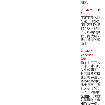
團隊。
2024/2/19 He
Zhong
非常非常感谢
好读，许多外
面找不到的书
都在这里找到
了，找书的过
程，好读给了
我非常大的帮
助！
2024/1/13
Vanessa
Chen
隔了七年才又
上來，才知周
先生離開了。
很高興曾有機
會參與好讀，
透過網路與周
博士共事（真
也才知道的，
一直只稱呼周
先生的)，感謝
好讀團隊！也
和過去一樣，