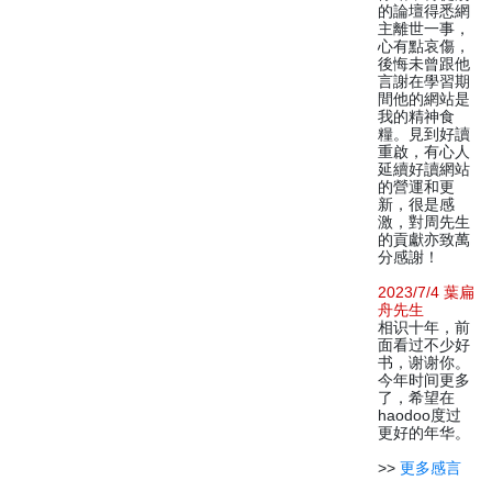
的論壇得悉網
主離世一事，
心有點哀傷，
後悔未曾跟他
言謝在學習期
間他的網站是
我的精神食
糧。見到好讀
重啟，有心人
延續好讀網站
的營運和更
新，很是感
激，對周先生
的貢獻亦致萬
分感謝！
2023/7/4 葉扁
舟先生
相识十年，前
面看过不少好
书，谢谢你。
今年时间更多
了，希望在
haodoo度过
更好的年华。
>>
更多感言