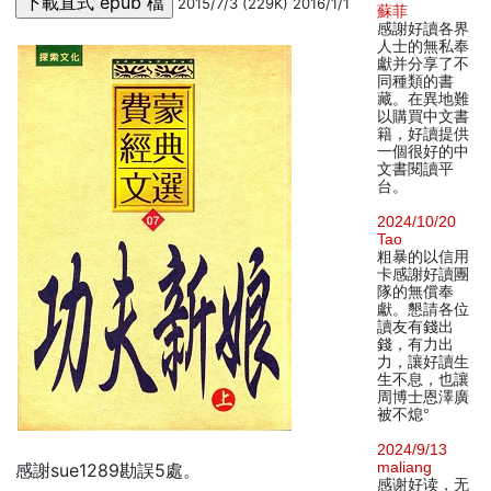
2015/7/3 (229K) 2016/1/1
蘇菲
感謝好讀各界
人士的無私奉
獻并分享了不
同種類的書
藏。在異地難
以購買中文書
籍，好讀提供
一個很好的中
文書閱讀平
台。
2024/10/20
Tao
粗暴的以信用
卡感謝好讀團
隊的無償奉
獻。懇請各位
讀友有錢出
錢，有力出
力，讓好讀生
生不息，也讓
周博士恩澤廣
被不熄°
2024/9/13
maliang
感謝sue1289勘誤5處。
感谢好读，无