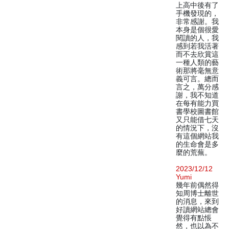
上高中後有了
手機發現的，
非常感謝。我
本身是個很愛
閱讀的人，我
感到若我活著
而不去欣賞這
一種人類的藝
術那將毫無意
義可言。總而
言之，萬分感
謝，我不知道
在每有能力買
書學校圖書館
又只能借七天
的情況下，沒
有這個網站我
的生命會是多
麼的荒蕪。
2023/12/12
Yumi
幾年前偶然得
知周博士離世
的消息，來到
好讀網站總會
覺得有點悵
然，也以為不