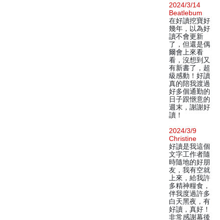
2024/3/14
Beatlebum
在好讀挖寶好
幾年，以為好
讀不會更新
了，但還是偶
爾會上來看
看，沒想到又
有新書了，超
級感動！好讀
真的陪我渡過
好多個通勤的
日子跟愜意的
週末，謝謝好
讀！
2024/3/9
Christine
好讀是我這個
文字工作者隨
時隨地的好朋
友，我有空就
上來，給我許
多精神糧食，
伴我度過許多
白天黑夜，有
好讀，真好！
非常感謝幕後