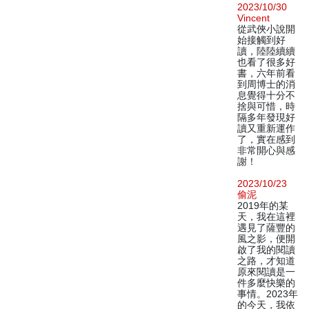
2023/10/30
Vincent
從武俠小說開
始接觸到好
讀，陸陸續續
也看了很多好
書，六年前看
到周博士的消
息覺得十分不
捨與可惜，時
隔多年發現好
讀又重新運作
了，實在感到
非常開心與感
謝！
2023/10/23
偷泥
2019年的某
天，我在這裡
遇見了薩豐的
風之影，便開
啟了我的閱讀
之路，才知道
原來閱讀是一
件多麼快樂的
事情。2023年
的今天，我依