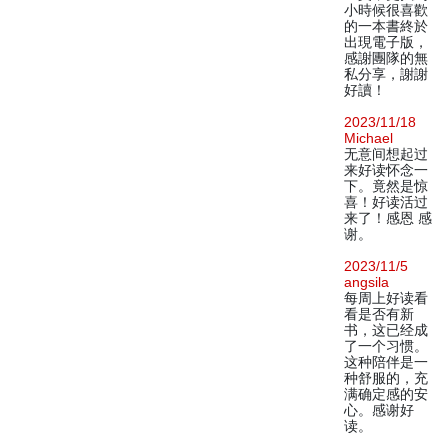
小時候很喜歡
的一本書終於
出現電子版，
感謝團隊的無
私分享，謝謝
好讀！
2023/11/18
Michael
无意间想起过
来好读怀念一
下。竟然是惊
喜！好读活过
来了！感恩 感
谢。
2023/11/5
angsila
每周上好读看
看是否有新
书，这已经成
了一个习惯。
这种陪伴是一
种舒服的，充
满确定感的安
心。感谢好
读。