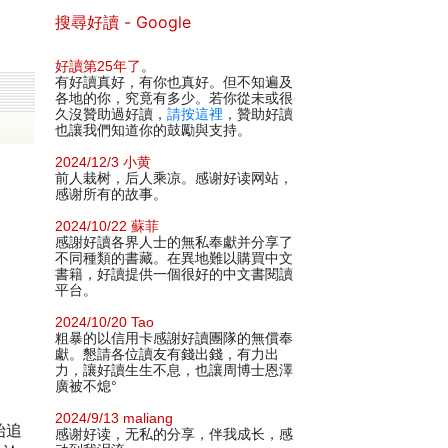
搜尋好讀 - Google
好讀第25年了
。
有好讀真好，有你也真好。但不知遍及
各地的你，究竟有多少。若你從未或很
久沒贊助過好讀，
請按這裡
，贊助好讀
也讓我們知道你的鼓勵與支持。
2024/12/3 小黄
前人栽树，后人乘凉。感谢好读网站，
感谢所有的故事。
2024/10/22 蘇菲
感謝好讀各界人士的無私奉獻并分享了
不同種類的書藏。在異地難以購買中文
書籍，好讀提供一個很好的中文書閱讀
平台。
2024/10/20 Tao
粗暴的以信用卡感謝好讀團隊的無償奉
獻。懇請各位讀友有錢出錢，有力出
力，讓好讀生生不息，也讓周博士恩澤
廣被不熄°
2024/9/13 maliang
始追
感谢好读，无私的分享，伴我成长，感