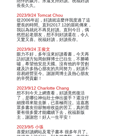
陪伴的歲月。永遠支持好讀。祝福好讀
長長久久。
2023/9/24 Tomcat Chou
從2006年起，好讀就這麼伴我度過了這
麼長的時間。直到2017.12的噩耗傳來，
我以為就此不再見好讀。直到今日，偶
然想起老朋友，想不到好讀還在，令人
又驚又喜。祝福好讀，好讀長存。
2023/9/24 王俊文
眼力不好，多年沒來好讀看書，今天再
訪好讀方知周劍輝博士已往生，不勝唏
噓，希望他安息天國。沒有他的辛苦創
建及許多熱心朋友的共同努力，好讀不
容易經營至今。謝謝周博士及熱心朋友
的辛勞貢獻！
2023/9/12 Charlotte Chang
想不到今天上網查看，好讀竟然復活
了，是哪位神仙壯士伸出援手？還沒仔
細搜尋來龍去脈，已喜極而泣。這嘉惠
眾多書友但卻無啥收益的苦工，真的需
要有很多愛才能繼續下去，祝福新版
主，謝謝您！好人一生平安！
2023/9/5 小張
喜愛好讀網站及電子書本 很多年月了。