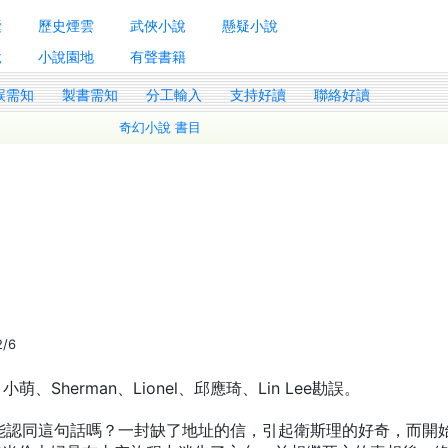
囊
歷史煙雲
武俠小說
懸疑小說
說
小說園地
有聲書籍
誤需知
製書需知
分工輸入
支持好讀
聯絡好讀
奇幻小說 書目
2/6
Sherman、Lionel、邱應琦、Lin Lee勘誤。
能認同這句話嗎？一封缺了地址的信，引起衛斯理的好奇，而開