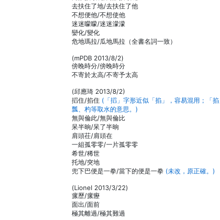
去扶住了地/去扶住了他
不想便他/不想使他
迷迷矇矇/迷迷濛濛
孌化/變化
危地瑪拉/瓜地馬拉（全書名詞一致）
(mPDB 2013/8/2)
傍睌時分/傍晚時分
不寄於太高/不寄予太高
(邱應琦 2013/8/2)
搯住/掐住
(「搯」字形近似「掐」，容易混用；「掐
瓢、杓等取水的意思。)
無與倫此/無與倫比
呆半晌/呆了半晌
肩頭茌/肩頭在
一組孤零零/一片孤零零
希世/稀世
托地/突地
兜下巴便是一拳/當下的便是一拳
(未改，原正確。)
(Lionel 2013/3/22)
瘰歷/瘰癧
面出/面前
極其離過/極其難過