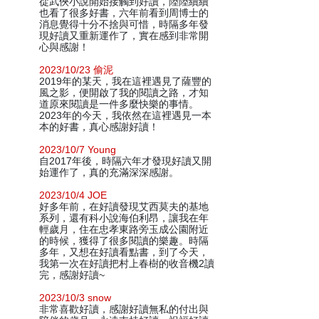
從武俠小說開始接觸到好讀，陸陸續續
也看了很多好書，六年前看到周博士的
消息覺得十分不捨與可惜，時隔多年發
現好讀又重新運作了，實在感到非常開
心與感謝！
2023/10/23 偷泥
2019年的某天，我在這裡遇見了薩豐的
風之影，便開啟了我的閱讀之路，才知
道原來閱讀是一件多麼快樂的事情。
2023年的今天，我依然在這裡遇見一本
本的好書，真心感謝好讀！
2023/10/7 Young
自2017年後，時隔六年才發現好讀又開
始運作了，真的充滿深深感謝。
2023/10/4 JOE
好多年前，在好讀發現艾西莫夫的基地
系列，還有科小說海伯利昂，讓我在年
輕歲月，住在忠孝東路旁玉成公園附近
的時候，獲得了很多閱讀的樂趣。時隔
多年，又想在好讀看點書，到了今天，
我第一次在好讀把村上春樹的收音機2讀
完，感謝好讀~
2023/10/3 snow
非常喜歡好讀，感謝好讀無私的付出與