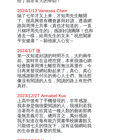
给了我非常大的帮助！
2024/1/13 Vanessa Chen
隔了七年才又上來，才知周先生離開
了。很高興曾有機會參與好讀，透過網
路與周博士共事（真也才知道的，一直
只稱呼周先生的)，感謝好讀團隊！也和
過去一樣，給周先生的文末＂祝您闔家
平安健康＂～願他家人心安～
2024/1/7 強
第一次知道好讀的時間不久，大約兩年
前。當時常在這裡挖寶，本來很擔心網
站會隨著周博士離世而無法再運作，今
日再來發現網站動起來了，真心、真心
地感謝願意付出的善心人士們。無法想
像沒有閱讀的人生，閱讀的路上有您們
真好。
2023/12/27 Annabel Kuo
上高中後有了手機發現的，非常感謝。
我本身是個很愛閱讀的人，我感到若我
活著而不去欣賞這一種人類的藝術那將
毫無意義可言。總而言之，萬分感謝，
我不知道在每有能力買書學校圖書館又
只能借七天的情況下，沒有這個網站我
的生命會是多麼的荒蕪。