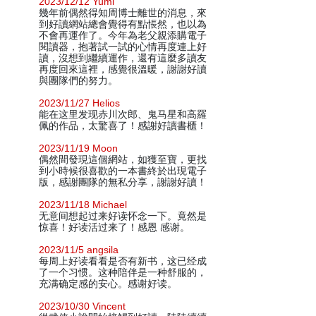
2023/12/12 Yumi
幾年前偶然得知周博士離世的消息，來
到好讀網站總會覺得有點悵然，也以為
不會再運作了。今年為老父親添購電子
閱讀器，抱著試一試的心情再度連上好
讀，沒想到繼續運作，還有這麼多讀友
再度回來這裡，感覺很溫暖，謝謝好讀
與團隊們的努力。
2023/11/27 Helios
能在这里发现赤川次郎、鬼马星和高羅
佩的作品，太驚喜了！感謝好讀書櫃！
2023/11/19 Moon
偶然間發現這個網站，如獲至寶，更找
到小時候很喜歡的一本書終於出現電子
版，感謝團隊的無私分享，謝謝好讀！
2023/11/18 Michael
无意间想起过来好读怀念一下。竟然是
惊喜！好读活过来了！感恩 感谢。
2023/11/5 angsila
每周上好读看看是否有新书，这已经成
了一个习惯。这种陪伴是一种舒服的，
充满确定感的安心。感谢好读。
2023/10/30 Vincent