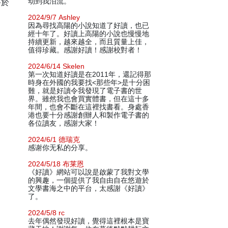
終於
动到我泪流。
2024/9/7 Ashley
因為尋找高陽的小說知道了好讀，也已
經十年了。好讀上高陽的小說也慢慢地
持續更新，越來越全，而且質量上佳，
值得珍藏。感謝好讀！感謝校對者！
2024/6/14 Skelen
第一次知道好讀是在2011年，還記得那
時身在外國的我要找<那些年>是十分困
難，就是好讀令我發現了電子書的世
界。雖然我也會買實體書，但在這十多
年間，也會不斷在這裡找書看。身處香
港也要十分感謝創辦人和製作電子書的
各位讀友，感謝大家！
2024/6/1 德瑞克
感谢你无私的分享。
2024/5/18 布莱恩
《好讀》網站可以說是啟蒙了我對文學
的興趣，一個提供了我自由自在悠遊於
文學書海之中的平台，太感謝《好讀》
了。
2024/5/8 rc
去年偶然發現好讀，覺得這裡根本是寶