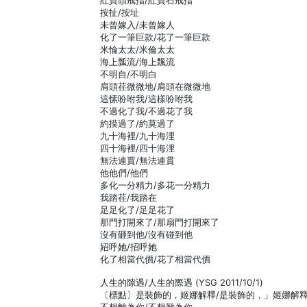
紅寶頭戒指/紅寶石戒指
按扯/按址
未曾嫁入/未曾嫁人
化了一筆巨款/花了一筆巨款
米惀太太/米倫太太
海上瓢流/海上飄流
不明自/不明白
肩頭荏微微地/肩頭在微微地
這愫吩咐我/這樣吩咐我
不過化了我/不過花了我
約摸過了/約莫過了
九十海裡/九十海浬
四十海裡/四十海浬
無法連賈/無法連貫
他他們/他們
多化一分精力/多花一分精力
我踏荏/我踏在
足足化了/足足花了
那門打開來了/那扇門打開來了
沒有砸到他/沒有碰到他
妱呼她/招呼她
化了相當代價/花了相當代價
人生的隙遇/人生的際遇 (YSG 2011/10/1)
〔標點〕是裝飾的，姬娜解釋/是裝飾的，」姬娜解