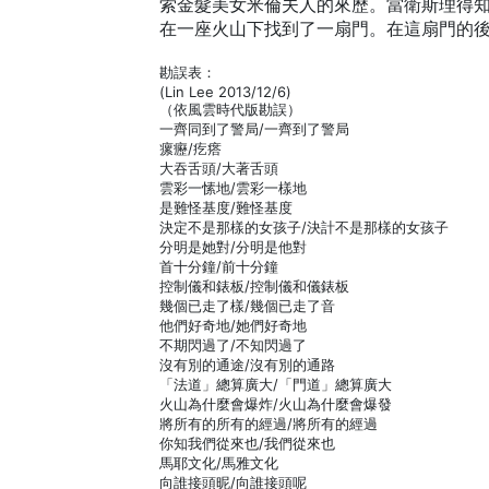
索金髮美女米倫夫人的來歷。當衛斯理得
在一座火山下找到了一扇門。在這扇門的後
勘誤表：
(Lin Lee 2013/12/6)
（依風雲時代版勘誤）
一齊同到了警局/一齊到了警局
瘰癧/疙瘩
大吞舌頭/大著舌頭
雲彩一愫地/雲彩一樣地
是難怪基度/難怪基度
決定不是那樣的女孩子/決計不是那樣的女孩子
分明是她對/分明是他對
首十分鐘/前十分鐘
控制儀和錶板/控制儀和儀錶板
幾個已走了樣/幾個已走了音
他們好奇地/她們好奇地
不期閃過了/不知閃過了
沒有別的通途/沒有別的通路
「法道」總算廣大/「門道」總算廣大
火山為什麼會爆炸/火山為什麼會爆發
將所有的所有的經過/將所有的經過
你知我們從來也/我們從來也
馬耶文化/馬雅文化
向誰接頭昵/向誰接頭呢