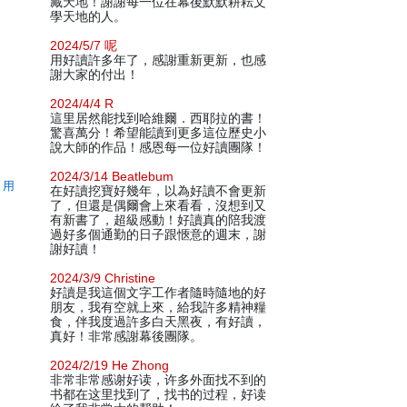
藏天地！謝謝每一位在幕後默默耕耘文
學天地的人。
2024/5/7 呢
用好讀許多年了，感謝重新更新，也感
謝大家的付出！
2024/4/4 R
這里居然能找到哈維爾．西耶拉的書！
驚喜萬分！希望能讀到更多這位歷史小
說大師的作品！感恩每一位好讀團隊！
2024/3/14 Beatlebum
，用
在好讀挖寶好幾年，以為好讀不會更新
了，但還是偶爾會上來看看，沒想到又
有新書了，超級感動！好讀真的陪我渡
過好多個通勤的日子跟愜意的週末，謝
謝好讀！
2024/3/9 Christine
好讀是我這個文字工作者隨時隨地的好
朋友，我有空就上來，給我許多精神糧
食，伴我度過許多白天黑夜，有好讀，
真好！非常感謝幕後團隊。
2024/2/19 He Zhong
非常非常感谢好读，许多外面找不到的
书都在这里找到了，找书的过程，好读