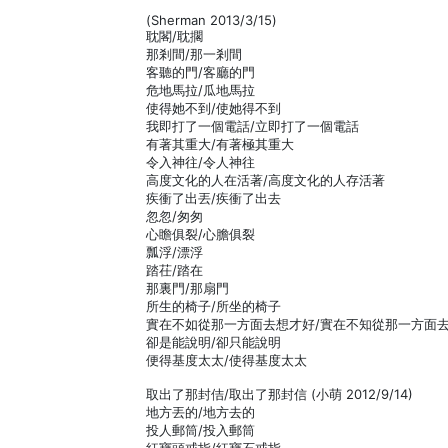
(Sherman 2013/3/15)
耽閣/耽擱
那剎間/那一剎間
客聽的門/客廳的門
危地馬拉/瓜地馬拉
使得她不到/使她得不到
我即打了一個電話/立即打了一個電話
有著其重大/有著極其重大
令入神往/令人神往
高度文化的人在活著/高度文化的人存活著
疾衝了出丟/疾衝了出去
忽忽/匆匆
心瞻俱裂/心膽俱裂
瓢浮/漂浮
踏茌/踏在
那裏門/那扇門
所生的椅子/所坐的椅子
實在不如從那一方面去想才好/實在不知從那一方面
卻是能說明/卻只能說明
便得基度太太/使得基度太太
取出了那封佶/取出了那封信 (小萌 2012/9/14)
地方丟的/地方去的
投人郵筒/投入郵筒