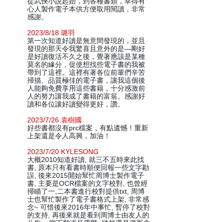
從武俠小說起始，到各種書類，幸得有
心人製作電子本供方便取用閱讀，非常
感謝。
2023/8/18 璐羽
第一次知道好讀是無意間發現的，並且
發現的那天令我驚喜且意外的是—剛好
是好讀復活不久之後，覺著應該是某種
莫名的緣分，促使想找些電子書的我被
帶到了這裡。這裡有著各位前輩們辛苦
掃描、品質極佳的電子書，讓我這個後
人能夠免費享用這些書籍，十分感激前
人的努力讓我成了書籍的富翁。感謝好
讀和各位讓好讀變得更好，讚。
2023/7/26 袁樹國
好些書都沒有prc檔案，有點遺憾！重新
上架還是令人高興，加油！
2023/7/20 KYLESONG
大概2010知道好讀, 就三不五時來此找
書, 原本只有看書時順便回報一些文字勘
誤, 後來2015開始幫忙周博士製作電子
書, 主要是OCR檔案的文字校對, 也曾經
掃瞄了一,二本書進行校對提供txt, 周博
士也幫忙製作了電子書格式上架, 非常感
念~ 可惜後來2016年中事忙, 暫停了校對
的支持, 再後來就是看到周博士由友人的