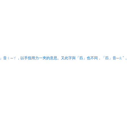
」音ㄑ─ㄚ，以手指用力一夾的意思。又此字與「舀」也不同，「舀」音─ㄠˇ