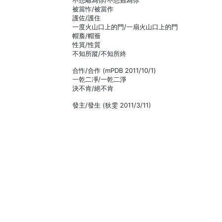
不想離為你/不想難為你
被當怍/被當作
護佐/護住
一度火山口上的門/一扇火山口上的門
帽薝/帽簷
性篔/性質
不知所蹤/不知所終
合怍/合作 (mPDB 2011/10/1)
一乾二凈/一乾二淨
決不肯/絕不肯
發主/發生 (狄雯 2011/3/11)