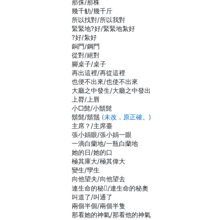
那侏/那株
幾千觔/幾千斤
所以找對/所以我對
緊緊地?好/緊緊地紮好
?好/紮好
銅門/鋼門
從對/絕對
腳桌子/桌子
再出這裡/再從這裡
也便不出來/也使不出來
大廳之中發生/大廳之中發出
上脣/上唇
小□髭/小鬍髭
鬍髭/鬍鬚
(未改，原正確。)
主席？/主席臺
張小娟眼/張小娟一眼
一滴白蘭地/一瓶白蘭地
她的日/她的口
極其庫大/極其偉大
變生/孿生
向他望夫/向他望去
連生命的秘/連生命的秘奧
叫道了/叫通了
兩個半個/兩個半隻
那看她的神氣/那看他的神氣