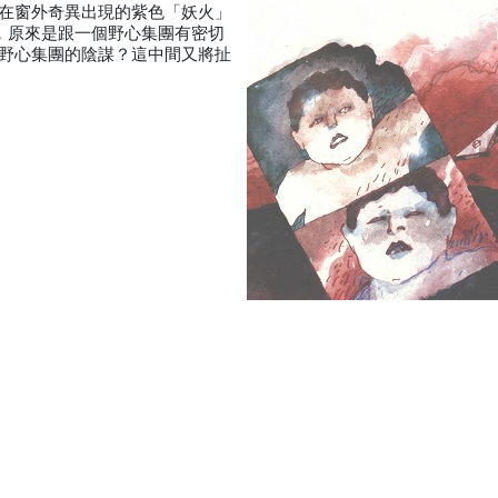
在窗外奇異出現的紫色「妖火」
，原來是跟一個野心集團有密切
野心集團的陰謀？這中間又將扯