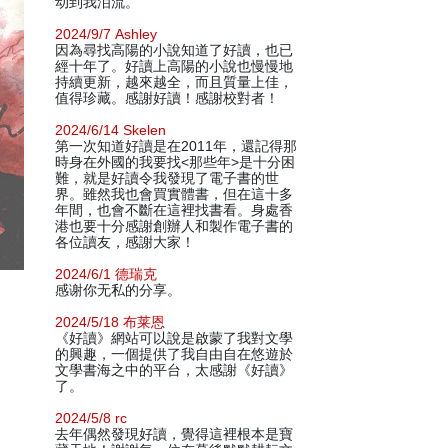
动到我泪流。
2024/9/7 Ashley
因為尋找高陽的小說知道了好讀，也已
經十年了。好讀上高陽的小說也慢慢地
持續更新，越來越全，而且質量上佳，
值得珍藏。感謝好讀！感謝校對者！
2024/6/14 Skelen
第一次知道好讀是在2011年，還記得那
時身在外國的我要找<那些年>是十分困
難，就是好讀令我發現了電子書的世
界。雖然我也會買實體書，但在這十多
年間，也會不斷在這裡找書看。身處香
港也要十分感謝創辦人和製作電子書的
各位讀友，感謝大家！
2024/6/1 德瑞克
感谢你无私的分享。
2024/5/18 布莱恩
《好讀》網站可以說是啟蒙了我對文學
的興趣，一個提供了我自由自在悠遊於
文學書海之中的平台，太感謝《好讀》
了。
2024/5/8 rc
去年偶然發現好讀，覺得這裡根本是寶