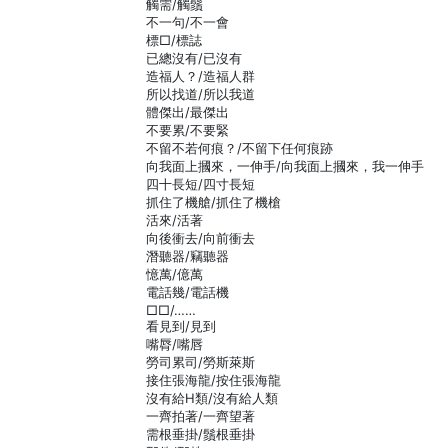
觸需/觸鬚
不一句/不一會
標□/標誌
已總沒有/已沒有
造福人？/造福人群
所以找道/所以我道
體傑出/最傑出
不要累/不要緊
不留不若何痕？/不留下任何痕跡
向我面上摑來，一伸手/向我面上摑來，我一伸手
四十長短/四寸長短
抓住了機艙/抓住了機槍
活來/活著
向後衝去/向前衝去
潛聽器/竊聽器
憶萬/億萬
電話幾/電話機
□□/……
看見到/見到
嘴脣/嘴唇
勞司累司/勞斯萊斯
接住張海龍/按住張海龍
沒有給H類/沒有給人類
一齊拍著/一齊望著
需根垂掛/鬚根垂掛