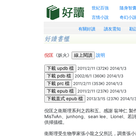
世紀百強
隨身智
言情小說
奇幻小
有關好讀
讀友需知
勘
倪匡
《妖火》
說明
2011/2/11 (372K) 2014/1/3
2002/6/1 (360K) 2014/1/3
2011/2/11 (353K) 2014/1/3
2011/2/11 (237K) 2014/1/3
2013/3/15 (237K) 2014/1/
倪匡之衛斯理系列之四和五。感謝 翁坤仁 
MisTvAn、junhong、sean lee、Lionel、
供掃描檔。
衛斯理受生物學家張小龍之父所託，調查張小