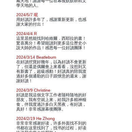
藏天地！謝謝每一位在幕後默默耕耘文
學天地的人。
2024/5/7 呢
用好讀許多年了，感謝重新更新，也感
謝大家的付出！
2024/4/4 R
這里居然能找到哈維爾．西耶拉的書！
驚喜萬分！希望能讀到更多這位歷史小
說大師的作品！感恩每一位好讀團隊！
2024/3/14 Beatlebum
在好讀挖寶好幾年，以為好讀不會更新
了，但還是偶爾會上來看看，沒想到又
有新書了，超級感動！好讀真的陪我渡
過好多個通勤的日子跟愜意的週末，謝
謝好讀！
2024/3/9 Christine
好讀是我這個文字工作者隨時隨地的好
朋友，我有空就上來，給我許多精神糧
食，伴我度過許多白天黑夜，有好讀，
真好！非常感謝幕後團隊。
2024/2/19 He Zhong
非常非常感谢好读，许多外面找不到的
书都在这里找到了，找书的过程，好读