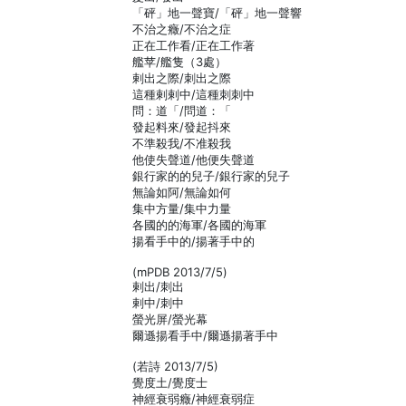
「砰」地一聲寶/「砰」地一聲響
不治之癥/不治之症
正在工作看/正在工作著
艦苹/艦隻（3處）
剌出之際/刺出之際
這種剌剌中/這種刺刺中
問：道「/問道：「
發起料來/發起抖來
不準殺我/不准殺我
他使失聲道/他便失聲道
銀行家的的兒子/銀行家的兒子
無論如阿/無論如何
集中方量/集中力量
各國的的海軍/各國的海軍
揚看手中的/揚著手中的
(mPDB 2013/7/5)
剌出/刺出
剌中/刺中
螢光屏/螢光幕
爾遜揚看手中/爾遜揚著手中
(若詩 2013/7/5)
覺度土/覺度士
神經衰弱癥/神經衰弱症