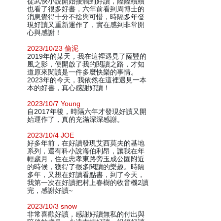
從武俠小說開始接觸到好讀，陸陸續續
也看了很多好書，六年前看到周博士的
消息覺得十分不捨與可惜，時隔多年發
現好讀又重新運作了，實在感到非常開
心與感謝！
2023/10/23 偷泥
2019年的某天，我在這裡遇見了薩豐的
風之影，便開啟了我的閱讀之路，才知
道原來閱讀是一件多麼快樂的事情。
2023年的今天，我依然在這裡遇見一本
本的好書，真心感謝好讀！
2023/10/7 Young
自2017年後，時隔六年才發現好讀又開
始運作了，真的充滿深深感謝。
2023/10/4 JOE
好多年前，在好讀發現艾西莫夫的基地
系列，還有科小說海伯利昂，讓我在年
輕歲月，住在忠孝東路旁玉成公園附近
的時候，獲得了很多閱讀的樂趣。時隔
多年，又想在好讀看點書，到了今天，
我第一次在好讀把村上春樹的收音機2讀
完，感謝好讀~
2023/10/3 snow
非常喜歡好讀，感謝好讀無私的付出與