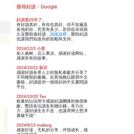
搜尋好讀 - Google
好讀第25年了
。
有好讀真好，有你也真好。但不知遍及
各地的你，究竟有多少。若你從未或很
久沒贊助過好讀，
請按這裡
，贊助好讀
也讓我們知道你的鼓勵與支持。
2024/12/3 小黄
前人栽树，后人乘凉。感谢好读网站，
感谢所有的故事。
2024/10/22 蘇菲
感謝好讀各界人士的無私奉獻并分享了
不同種類的書藏。在異地難以購買中文
書籍，好讀提供一個很好的中文書閱讀
平台。
2024/10/20 Tao
粗暴的以信用卡感謝好讀團隊的無償奉
獻。懇請各位讀友有錢出錢，有力出
力，讓好讀生生不息，也讓周博士恩澤
廣被不熄°
2024/9/13 maliang
感谢好读，无私的分享，伴我成长，感