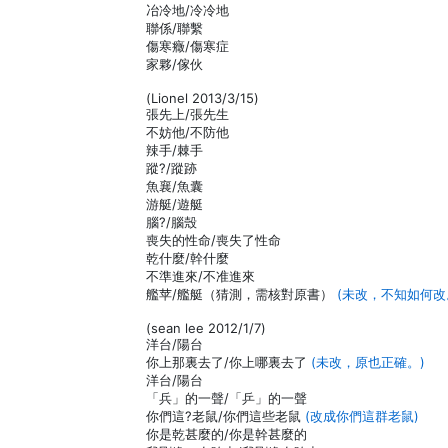
冶冷地/冷冷地
聯係/聯繫
傷寒癥/傷寒症
家夥/傢伙
(Lionel 2013/3/15)
張先上/張先生
不妨他/不防他
辣手/棘手
蹤?/蹤跡
魚襄/魚囊
游艇/遊艇
腦?/腦殼
喪失的性命/喪失了性命
乾什麼/幹什麼
不準進來/不准進來
艦苹/艦艇（猜測，需核對原書）
(未改，不知如何改
(sean lee 2012/1/7)
洋台/陽台
你上那裏去了/你上哪裏去了
(未改，原也正確。)
洋台/陽台
「兵」的一聲/「乒」的一聲
你們這?老鼠/你們這些老鼠
(改成你們這群老鼠)
你是乾甚麼的/你是幹甚麼的