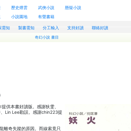
囊
歷史煙雲
武俠小說
懸疑小說
說
小說園地
有聲書籍
誤需知
製書需知
分工輸入
支持好讀
聯絡好讀
奇幻小說 書目
3
製作提供本書好讀版。感謝狄雯、
若詩、Lin Lee勘誤。感謝chin223提
龍離奇失蹤的原因。而線索竟只