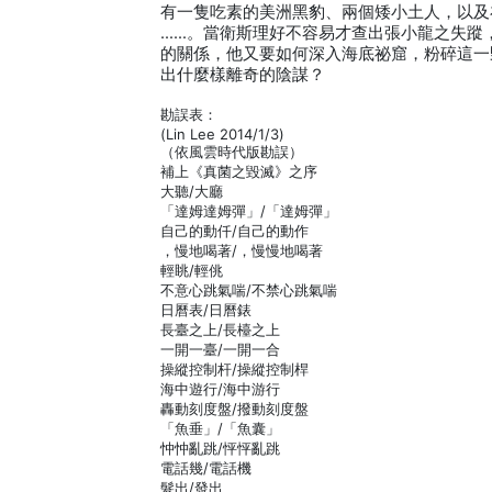
有一隻吃素的美洲黑豹、兩個矮小土人，以及
……。當衛斯理好不容易才查出張小龍之失蹤
的關係，他又要如何深入海底祕窟，粉碎這一
出什麼樣離奇的陰謀？
勘誤表：
(Lin Lee 2014/1/3)
（依風雲時代版勘誤）
補上《真菌之毀滅》之序
大聽/大廳
「達姆達姆彈」/「達姆彈」
自己的動仟/自己的動作
，慢地喝著/，慢慢地喝著
輕眺/輕佻
不意心跳氣喘/不禁心跳氣喘
日曆表/日曆錶
長臺之上/長檯之上
一開一臺/一開一合
操縱控制杆/操縱控制桿
海中遊行/海中游行
轟動刻度盤/撥動刻度盤
「魚垂」/「魚囊」
忡忡亂跳/怦怦亂跳
電話幾/電話機
髮出/發出