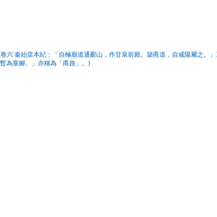
˙卷六˙秦始皇本紀：「自極廟道通酈山，作甘泉前殿。築甬道，自咸陽屬之。」
暫為寨腳。」亦稱為「甬路」。)