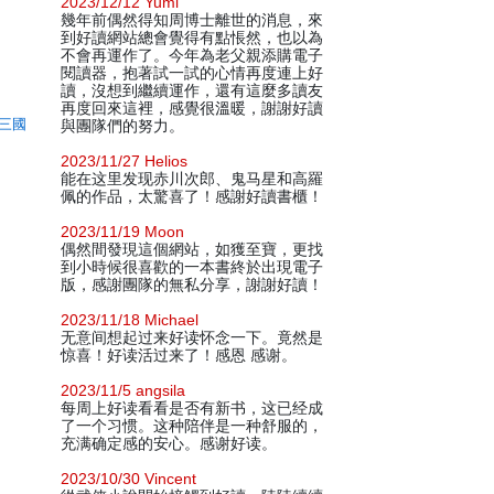
2023/12/12 Yumi
幾年前偶然得知周博士離世的消息，來
到好讀網站總會覺得有點悵然，也以為
不會再運作了。今年為老父親添購電子
閱讀器，抱著試一試的心情再度連上好
讀，沒想到繼續運作，還有這麼多讀友
再度回來這裡，感覺很溫暖，謝謝好讀
三國
與團隊們的努力。
2023/11/27 Helios
能在这里发现赤川次郎、鬼马星和高羅
佩的作品，太驚喜了！感謝好讀書櫃！
2023/11/19 Moon
偶然間發現這個網站，如獲至寶，更找
到小時候很喜歡的一本書終於出現電子
版，感謝團隊的無私分享，謝謝好讀！
2023/11/18 Michael
无意间想起过来好读怀念一下。竟然是
惊喜！好读活过来了！感恩 感谢。
2023/11/5 angsila
每周上好读看看是否有新书，这已经成
了一个习惯。这种陪伴是一种舒服的，
充满确定感的安心。感谢好读。
2023/10/30 Vincent