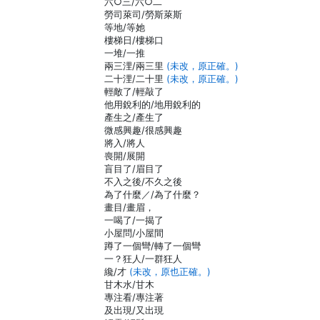
六○三/六○二
勞司萊司/勞斯萊斯
等地/等她
樓梯日/樓梯口
一堆/一推
兩三浬/兩三里
(未改，原正確。)
二十浬/二十里
(未改，原正確。)
輕敵了/輕敲了
他用銳利的/地用銳利的
產生之/產生了
微感興趣/很感興趣
將入/將人
喪開/展開
盲目了/眉目了
不入之後/不久之後
為了什麼／/為了什麼？
畫目/畫眉，
一喝了/一揭了
小屋問/小屋間
蹲了一個彎/轉了一個彎
一？狂人/一群狂人
纔/才
(未改，原也正確。)
甘木水/甘木
專注看/專注著
及出現/又出現