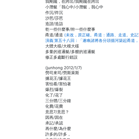
我剛纔，在跨出/我剛纔在跨出
小潛艇「我心中/小潛艇，我心中
作沉/炸沉
沙芭/莎芭
造諧/造詣
乾一些什麼事/幹一些什麼事
甬道/通道
(未改，原正確。甬道：通路、走道。史記
演義˙第五十八回：「遂喚諸將各分頭循河築起甬道，
大體大樣/大模大樣
多量的巡邏艇/多艘的巡邏艇
修正多處斷行錯誤
(junhong 2012/1/7)
勞司來司/勞斯萊斯
擄花王/據花王
害怕看/害怕著
爆烈/爆裂
化了/花了
三分體/三分鐘
化費/花費
意思7/意思？
因再/因在
承記/承認
再什麼/為什麼
許多的/許多，