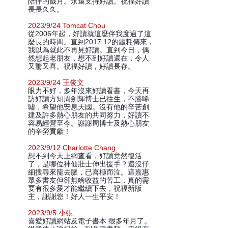
陪伴的歲月。永遠支持好讀。祝福好讀
長長久久。
2023/9/24 Tomcat Chou
從2006年起，好讀就這麼伴我度過了這
麼長的時間。直到2017.12的噩耗傳來，
我以為就此不再見好讀。直到今日，偶
然想起老朋友，想不到好讀還在，令人
又驚又喜。祝福好讀，好讀長存。
2023/9/24 王俊文
眼力不好，多年沒來好讀看書，今天再
訪好讀方知周劍輝博士已往生，不勝唏
噓，希望他安息天國。沒有他的辛苦創
建及許多熱心朋友的共同努力，好讀不
容易經營至今。謝謝周博士及熱心朋友
的辛勞貢獻！
2023/9/12 Charlotte Chang
想不到今天上網查看，好讀竟然復活
了，是哪位神仙壯士伸出援手？還沒仔
細搜尋來龍去脈，已喜極而泣。這嘉惠
眾多書友但卻無啥收益的苦工，真的需
要有很多愛才能繼續下去，祝福新版
主，謝謝您！好人一生平安！
2023/9/5 小張
喜愛好讀網站及電子書本 很多年月了。