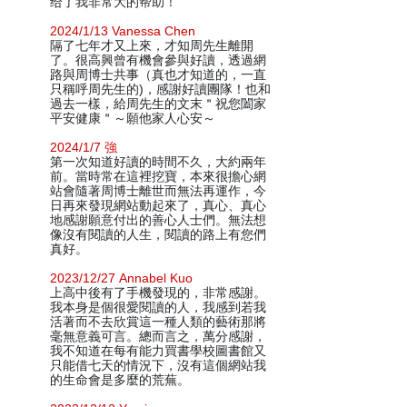
给了我非常大的帮助！
2024/1/13 Vanessa Chen
隔了七年才又上來，才知周先生離開
了。很高興曾有機會參與好讀，透過網
路與周博士共事（真也才知道的，一直
只稱呼周先生的)，感謝好讀團隊！也和
過去一樣，給周先生的文末＂祝您闔家
平安健康＂～願他家人心安～
2024/1/7 強
第一次知道好讀的時間不久，大約兩年
前。當時常在這裡挖寶，本來很擔心網
站會隨著周博士離世而無法再運作，今
日再來發現網站動起來了，真心、真心
地感謝願意付出的善心人士們。無法想
像沒有閱讀的人生，閱讀的路上有您們
真好。
2023/12/27 Annabel Kuo
上高中後有了手機發現的，非常感謝。
我本身是個很愛閱讀的人，我感到若我
活著而不去欣賞這一種人類的藝術那將
毫無意義可言。總而言之，萬分感謝，
我不知道在每有能力買書學校圖書館又
只能借七天的情況下，沒有這個網站我
的生命會是多麼的荒蕪。