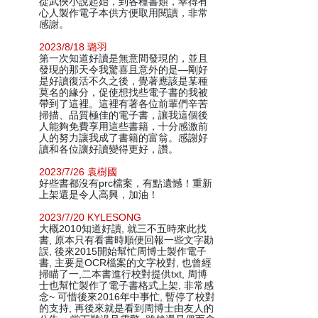
從武俠小說起始，到各種書類，幸得有
心人製作電子本供方便取用閱讀，非常
感謝。
2023/8/18 璐羽
第一次知道好讀是無意間發現的，並且
發現的那天令我驚喜且意外的是—剛好
是好讀復活不久之後，覺著應該是某種
莫名的緣分，促使想找些電子書的我被
帶到了這裡。這裡有著各位前輩們辛苦
掃描、品質極佳的電子書，讓我這個後
人能夠免費享用這些書籍，十分感激前
人的努力讓我成了書籍的富翁。感謝好
讀和各位讓好讀變得更好，讚。
2023/7/26 袁樹國
好些書都沒有prc檔案，有點遺憾！重新
上架還是令人高興，加油！
2023/7/20 KYLESONG
大概2010知道好讀, 就三不五時來此找
書, 原本只有看書時順便回報一些文字勘
誤, 後來2015開始幫忙周博士製作電子
書, 主要是OCR檔案的文字校對, 也曾經
掃瞄了一,二本書進行校對提供txt, 周博
士也幫忙製作了電子書格式上架, 非常感
念~ 可惜後來2016年中事忙, 暫停了校對
的支持, 再後來就是看到周博士由友人的