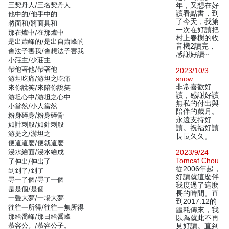
三契丹人/三名契丹人
年，又想在好
讀看點書，到
他中的/他手中的
了今天，我第
將面和/將面具和
一次在好讀把
那在爐中/在那爐中
村上春樹的收
是出蕭峰的/是出自蕭峰的
音機2讀完，
會法子害我/會想法子害我
感謝好讀~
小莊主/少莊主
帶他著他/帶著他
2023/10/3
游坦吃痛/游坦之吃痛
snow
非常喜歡好
來你說笑/來陪你說笑
讀，感謝好讀
游坦心中/游坦之心中
無私的付出與
小當然/小人當然
陪伴的歲月。
粉身碎身/粉身碎骨
永遠支持好
如計刺般/如針刺般
讀。祝福好讀
游提之/游坦之
長長久久。
便這這麼/便就這麼
浸水繪面/浸水繪成
2023/9/24
Tomcat Chou
了伸出/伸出了
從2006年起，
到到了/到了
好讀就這麼伴
尋一了個/尋了一個
我度過了這麼
是是個/是個
長的時間。直
一聲大夢/一場大夢
到2017.12的
往往一所得/往往一無所得
噩耗傳來，我
那給喬峰/那日給喬峰
以為就此不再
慕容公。/慕容公子。
見好讀。直到