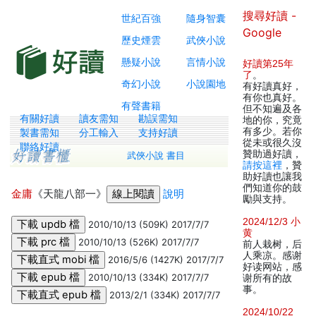
搜尋好讀 -
世紀百強
隨身智囊
Google
歷史煙雲
武俠小說
懸疑小說
言情小說
好讀第25年
了
。
奇幻小說
小說園地
有好讀真好，
有你也真好。
有聲書籍
但不知遍及各
有關好讀
讀友需知
勘誤需知
地的你，究竟
有多少。若你
製書需知
分工輸入
支持好讀
從未或很久沒
聯絡好讀
贊助過好讀，
武俠小說 書目
請按這裡
，贊
助好讀也讓我
們知道你的鼓
金庸
《天龍八部一》
說明
勵與支持。
2024/12/3 小
2010/10/13 (509K) 2017/7/7
黄
2010/10/13 (526K) 2017/7/7
前人栽树，后
人乘凉。感谢
2016/5/6 (1427K) 2017/7/7
好读网站，感
2010/10/13 (334K) 2017/7/7
谢所有的故
事。
2013/2/1 (334K) 2017/7/7
2024/10/22