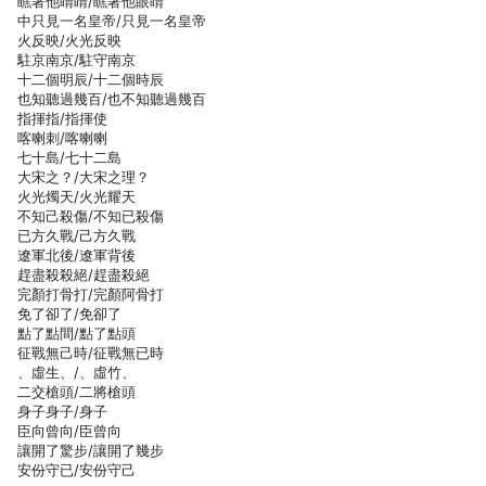
瞧著他睛睛/瞧著他眼睛
中只見一名皇帝/只見一名皇帝
火反映/火光反映
駐京南京/駐守南京
十二個明辰/十二個時辰
也知聽過幾百/也不知聽過幾百
指揮指/指揮使
喀喇刺/喀喇喇
七十島/七十二島
大宋之？/大宋之理？
火光燭天/火光耀天
不知己殺傷/不知已殺傷
已方久戰/己方久戰
遼軍北後/遼軍背後
趕盡殺殺絕/趕盡殺絕
完顏打骨打/完顏阿骨打
免了卻了/免卻了
點了點間/點了點頭
征戰無己時/征戰無已時
、虛生、/、虛竹、
二交槍頭/二將槍頭
身子身子/身子
臣向曾向/臣曾向
讓開了驚步/讓開了幾步
安份守已/安份守己