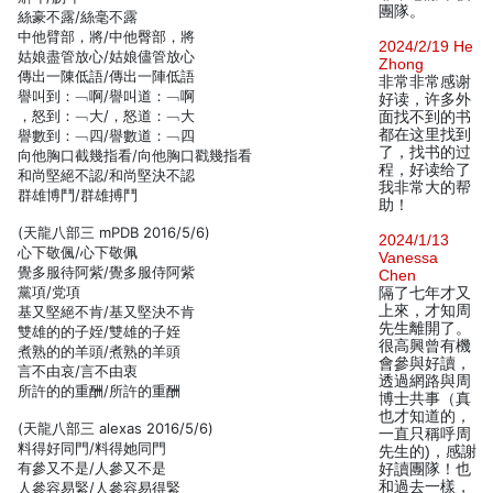
團隊。
絲豪不露/絲毫不露
中他臂部，將/中他臀部，將
2024/2/19 He
姑娘盡管放心/姑娘儘管放心
Zhong
傳出一陳低語/傳出一陣低語
非常非常感谢
譽叫到：﹁啊/譽叫道：﹁啊
好读，许多外
，怒到：﹁大/，怒道：﹁大
面找不到的书
都在这里找到
譽數到：﹁四/譽數道：﹁四
了，找书的过
向他胸口截幾指看/向他胸口戳幾指看
程，好读给了
和尚堅絕不認/和尚堅決不認
我非常大的帮
群雄博鬥/群雄搏鬥
助！
(天龍八部三 mPDB 2016/5/6)
2024/1/13
心下敬偑/心下敬佩
Vanessa
覺多服待阿紫/覺多服侍阿紫
Chen
黨項/党項
隔了七年才又
上來，才知周
基又堅絕不肯/基又堅決不肯
先生離開了。
雙雄的的子姪/雙雄的子姪
很高興曾有機
煮熟的的羊頭/煮熟的羊頭
會參與好讀，
言不由哀/言不由衷
透過網路與周
所許的的重酬/所許的重酬
博士共事（真
也才知道的，
(天龍八部三 alexas 2016/5/6)
一直只稱呼周
料得好同門/料得她同門
先生的)，感謝
有參又不是/人參又不是
好讀團隊！也
和過去一樣，
人參容易緊/人參容易得緊