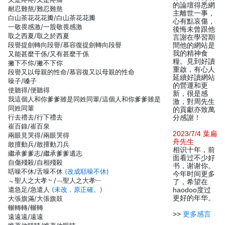
的論壇得悉網
耐忍難熬/難忍難熬
主離世一事，
白山茶花花花瓣/白山茶花花瓣
心有點哀傷，
一敬畏感激/一股敬畏感激
後悔未曾跟他
取之西夏/取之於西夏
言謝在學習期
段譽提劍轉向段譽/慕容復提劍轉向段譽
間他的網站是
我的精神食
又能甚麼干係/又有甚麼干係
糧。見到好讀
撇下不你/撇不下你
重啟，有心人
段譽又以母親的性命/慕容復又以母親的性命
延續好讀網站
噪子/嗓子
的營運和更
使聽得/便聽得
新，很是感
我這個人和你爹爹雖是同姓同輩/這個人和你爹爹雖是
激，對周先生
同姓同輩
的貢獻亦致萬
行去禮去/行下禮去
分感謝！
崔百錄/崔百泉
2023/7/4 葉扁
兩眼見哭得/兩眼哭得
舟先生
敢擅動兵/敢擅動刀兵
相识十年，前
繼承爹爹志/繼承爹爹遺志
面看过不少好
自傷殘殺/自相殘殺
书，谢谢你。
咶噪不休/舌噪不休
(改成聒噪不休)
今年时间更多
﹃聖人之大孝﹄/﹁聖人之大孝﹂
了，希望在
遣急足/急遣人
(未改，原正確。)
haodoo度过
更好的年华。
大張旗滿/大張旗鼓
輾轉轉/輾轉
>>
更多感言
遠遠遠/遠遠