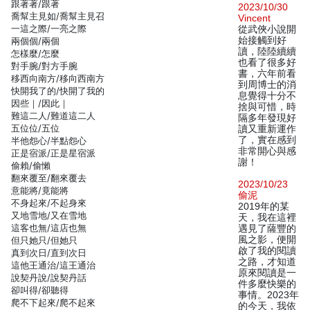
跟著著/跟著
2023/10/30
喬幫主見如/喬幫主見召
Vincent
一這之際/一亮之際
從武俠小說開
始接觸到好
兩個個/兩個
讀，陸陸續續
怎樣麼/怎麼
也看了很多好
對手腕/對方手腕
書，六年前看
移西向南方/移向西南方
到周博士的消
快開我了的/快開了我的
息覺得十分不
因些｜/因此｜
捨與可惜，時
難這二人/難道這二人
隔多年發現好
五位位/五位
讀又重新運作
了，實在感到
半他怨心/半點怨心
非常開心與感
正是宿派/正是星宿派
謝！
偷賴/偷懶
翻來覆至/翻來覆去
2023/10/23
意能將/竟能將
偷泥
不身起來/不起身來
2019年的某
又地雪地/又在雪地
天，我在這裡
這客也無/這店也無
遇見了薩豐的
風之影，便開
但只她只/但她只
啟了我的閱讀
真到次日/直到次日
之路，才知道
這他王通治/這王通治
原來閱讀是一
說契丹說/說契丹話
件多麼快樂的
卻叫得/卻聽得
事情。2023年
爬不下起來/爬不起來
的今天，我依