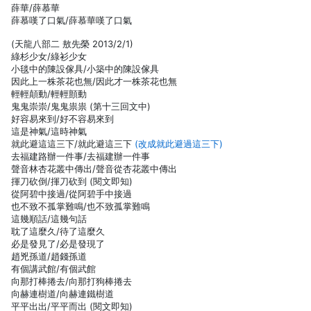
薛華/薛慕華
薛慕嘆了口氣/薛慕華嘆了口氣
(天龍八部二 敖先榮 2013/2/1)
綠杉少女/綠衫少女
小毯中的陳設傢具/小築中的陳設傢具
因此上一株茶花也無/因此才一株茶花也無
輕輕顛動/輕輕顫動
鬼鬼崇崇/鬼鬼祟祟 (第十三回文中)
好容易來到/好不容易來到
這是神氣/這時神氣
就此避這這三下/就此避這三下
(改成就此避過這三下)
去福建路辦一件事/去福建辦一件事
聲音林杏花叢中傳出/聲音從杏花叢中傳出
揮刀砍倒/揮刀砍到 (閱文即知)
從阿碧中接過/從阿碧手中接過
也不致不孤掌難鳴/也不致孤掌難鳴
這幾順話/這幾句話
耽了這麼久/待了這麼久
必是發見了/必是發現了
趙兇孫道/趙錢孫道
有個講武館/有個武館
向那打棒捲去/向那打狗棒捲去
向赫連樹道/向赫連鐵樹道
平平出出/平平而出 (閱文即知)