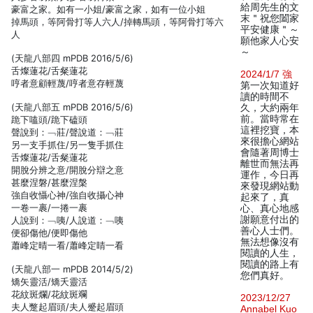
給周先生的文
豪富之家。如有一小姐/豪富之家，如有一位小姐
末＂祝您闔家
掉馬頭，等阿骨打等人六人/掉轉馬頭，等阿骨打等六
平安健康＂～
人
願他家人心安
～
(天龍八部四 mPDB 2016/5/6)
舌燦蓮花/舌粲蓮花
2024/1/7 強
哼者意顧輕蔑/哼者意存輕蔑
第一次知道好
讀的時間不
(天龍八部五 mPDB 2016/5/6)
久，大約兩年
前。當時常在
跪下嗑頭/跪下磕頭
這裡挖寶，本
聲說到：﹁莊/聲說道：﹁莊
來很擔心網站
另一支手抓住/另一隻手抓住
會隨著周博士
舌燦蓮花/舌粲蓮花
離世而無法再
開脫分辨之意/開脫分辯之意
運作，今日再
甚麼涅磐/甚麼涅槃
來發現網站動
強自收懾心神/強自收攝心神
起來了，真
一卷一裹/一捲一裹
心、真心地感
謝願意付出的
人說到：﹁咦/人說道：﹁咦
善心人士們。
便卻傷他/便即傷他
無法想像沒有
蕭峰定晴一看/蕭峰定睛一看
閱讀的人生，
閱讀的路上有
(天龍八部一 mPDB 2014/5/2)
您們真好。
矯矢靈活/矯夭靈活
花紋斑爛/花紋斑斕
2023/12/27
夫人蹩起眉頭/夫人蹙起眉頭
Annabel Kuo