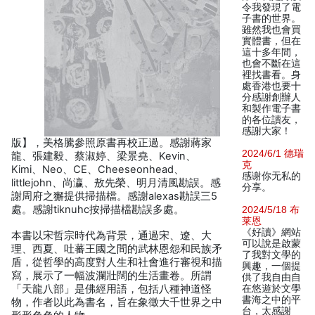
令我發現了電
子書的世界。
雖然我也會買
實體書，但在
這十多年間，
也會不斷在這
裡找書看。身
處香港也要十
分感謝創辦人
和製作電子書
的各位讀友，
感謝大家！
版】，美格騰參照原書再校正過。感謝蔣家
2024/6/1 德瑞
龍、張建毅、蔡淑婷、梁景堯、Kevin、
克
Kimi、Neo、CE、Cheeseonhead、
感谢你无私的
littlejohn、尚瀛、敖先榮、明月清風勘誤。感
分享。
謝周府之獬提供掃描檔。感謝alexas勘誤三5
處。感謝tiknuhc按掃描檔勘誤多處。
2024/5/18 布
莱恩
《好讀》網站
本書以宋哲宗時代為背景，通過宋、遼、大
可以說是啟蒙
理、西夏、吐蕃王國之間的武林恩怨和民族矛
了我對文學的
盾，從哲學的高度對人生和社會進行審視和描
興趣，一個提
寫，展示了一幅波瀾壯闊的生活畫卷。所謂
供了我自由自
「天龍八部」是佛經用語，包括八種神道怪
在悠遊於文學
書海之中的平
物，作者以此為書名，旨在象徵大千世界之中
台，太感謝