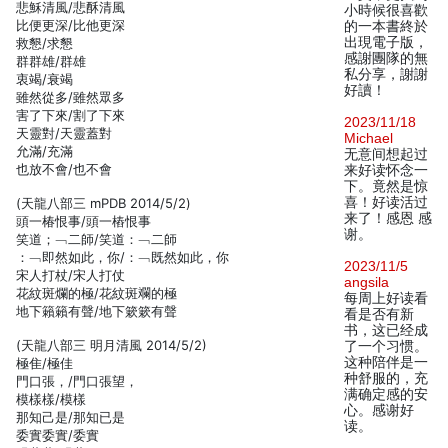
悲穌清風/悲酥清風
小時候很喜歡
比便更深/比他更深
的一本書終於
出現電子版，
救懇/求懇
感謝團隊的無
群群雄/群雄
私分享，謝謝
衷竭/衰竭
好讀！
雖然從多/雖然眾多
害了下來/割了下來
2023/11/18
天靈對/天靈蓋對
Michael
允滿/充滿
无意间想起过
也放不會/也不會
来好读怀念一
下。竟然是惊
喜！好读活过
(天龍八部三 mPDB 2014/5/2)
来了！感恩 感
頭一椿恨事/頭一樁恨事
谢。
笑道；﹁二師/笑道：﹁二師
：﹁即然如此，你/：﹁既然如此，你
2023/11/5
宋人打杖/宋人打仗
angsila
花紋斑爛的極/花紋斑斕的極
每周上好读看
地下籟籟有聲/地下簌簌有聲
看是否有新
书，这已经成
(天龍八部三 明月清風 2014/5/2)
了一个习惯。
这种陪伴是一
極隹/極佳
种舒服的，充
門口張，/門口張望，
满确定感的安
模樣樣/模樣
心。感谢好
那知己是/那知已是
读。
委實委實/委實