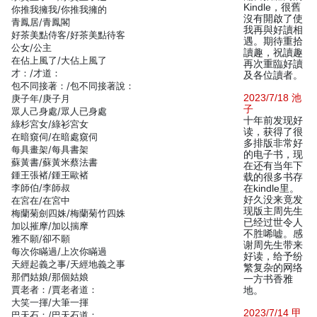
Kindle，很舊
你推我擁我/你推我擁的
沒有開啟了使
青鳳居/青鳳閣
我再與好讀相
好茶美點侍客/好茶美點待客
遇。期待重拾
公女/公主
讀趣，祝讀趣
在佔上風了/大佔上風了
再次重臨好讀
才：/才道：
及各位讀者。
包不同接著：/包不同接著說：
2023/7/18 池
庚子年/庚子月
子
眾人己身處/眾人已身處
十年前发现好
綠杉宮女/綠衫宮女
读，获得了很
在暗窺伺/在暗處窺伺
多排版非常好
每具畫架/每具書架
的电子书，现
蘇黃書/蘇黃米蔡法書
在还有当年下
鍾王張褚/鍾王歐褚
载的很多书存
李師伯/李師叔
在kindle里。
好久没来竟发
在宮在/在宮中
现版主周先生
梅蘭菊劍四姝/梅蘭菊竹四姝
已经过世令人
加以摧摩/加以揣摩
不胜唏嘘。感
雅不願/卻不願
谢周先生带来
每次你瞞過/上次你瞞過
好读，给予纷
天經起義之事/天經地義之事
繁复杂的网络
那們姑娘/那個姑娘
一方书香雅
賈老者：/賈老者道：
地。
大笑一揮/大筆一揮
2023/7/14 甲
巴天石：/巴天石道：