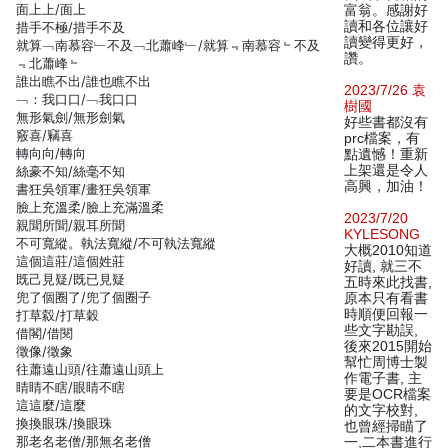
面上上/面上
富翁。感謝好
讀和各位讓好
措手不極/措手不及
讀變得更好，
就算﹁南慕容﹂不及﹁北蕭峰﹂/就算﹃南慕容﹄不及
讚。
﹃北蕭峰﹄
誰出瞧不出/誰也瞧不出
2023/7/26 袁
﹁：我口口/﹁我口口
樹國
無形氣劍/無形劍氣
好些書都沒有
竅喜/竊喜
prc檔案，有
轉向向/轉向
點遺憾！重新
上架還是令人
絲豪不知/絲毫不知
高興，加油！
書狂吳領軍/畫狂吳領軍
臉上充溫柔/臉上充滿溫柔
2023/7/20
親聞所聞/親耳所聞
KYLESONG
不可寬縱。執法寬縱/不可執法寬縱
大概2010知道
這個這莊/這個姓莊
好讀, 就三不
既己見疑/既已見疑
五時來此找書,
兜了個圈了/兜了個圈子
原本只有看書
時順便回報一
打草縠/打草穀
些文字勘誤,
借閣/借閱
後來2015開始
徵像/徵象
幫忙周博士製
往蕭遠山頭/往蕭遠山頭上
作電子書, 主
睛睛不瞎/眼睛不瞎
要是OCR檔案
這這麼/這麼
的文字校對,
換換眼珠/換眼珠
也曾經掃瞄了
那老名老僧/那無名老僧
一,二本書進行