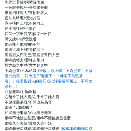
阿此沉著臉/阿紫沉著臉
一旁眼旁觀/一旁冷眼旁觀
來抬招呼客人/來招呼客人
便知其時理/便知其理
竟不往向上/竟不住向上
伸手抓往/伸手抓住
四個一字出口/四個字一出口
師父說中/師父說道
她有能不能/她能不能
俯道從地下/俯身從地下
星宿派人門同已/星宿派眾門人已
蕭峰的輕力/蕭峰的掌力
對方勁之中/對方內勁之中
不為已甚/不為己甚
(未改，原正確。不為已甚：不做
過分的事。 語出孟子˙離婁下：「仲尼不為已甚
者。」後常指對人的責罰或批評要適可而止，不可太
過分。)
甘願報輸/甘願服輸
右後拿了她衣囊/右手拿了她衣囊
不原改裝易容/不願改裝易容
蕭聽了/蕭峰聽了
如些漸行漸寒/如此漸行漸寒
蕭峰不他說些甚麼/蕭峰不懂他說些甚麼
蕭峰久不去歸/蕭峰久去不歸
蕭峰聽好這麼說/蕭峰聽得這麼說
(改成蕭峰聽她這麼