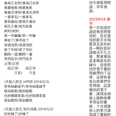
供方便取用閱
修為己全部/修為已全部
讀，非常感
無畫無夜/無晝無夜
謝。
被服水浸得/被溪水浸得
一要寒毛/一根寒毛
2023/8/18 璐
要我傷你/要我不傷你
羽
相互介量/相互較量
第一次知道好
剌到/刺到
讀是無意間發
第一件嘛嘛/第一件嘛
現的，並且發
現的那天令我
乘收了/乘早收了
驚喜且意外的
借酒澆悉/借酒澆愁
是—剛好是好
敘了年經/敘了年紀
讀復活不久之
翻閱一過/翻閱一遍
後，覺著應該
旁們高手/旁門高手
是某種莫名的
止理/正理
緣分，促使想
段正淳/ 段正淳
找些電子書的
只見/ 只見
我被帶到了這
裡。這裡有著
各位前輩們辛
(天龍八部五 mPDB 2014/5/2)
苦掃描、品質
肯有絲豪緩手/肯有絲毫緩手
極佳的電子
橫加殺戳/橫加殺戮
書，讓我這個
住的嘴嚼茶葉/住的咀嚼茶葉
後人能夠免費
密如聚雨/密如驟雨
享用這些書
籍，十分感激
(天龍八部五 明月清風 2014/5/2)
前人的努力讓
好好極了/好極了
我成了書籍的