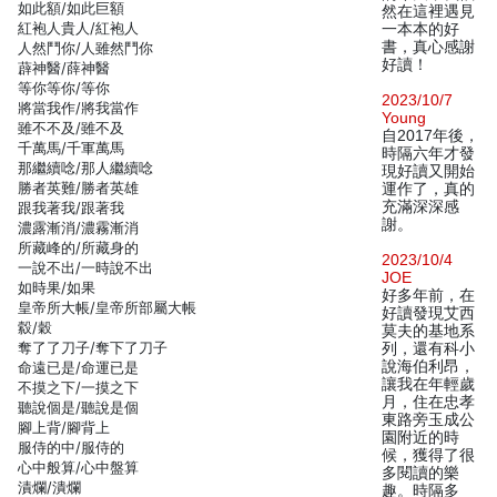
如此額/如此巨額
然在這裡遇見
紅袍人貴人/紅袍人
一本本的好
書，真心感謝
人然鬥你/人雖然鬥你
好讀！
薜神醫/薛神醫
等你等你/等你
2023/10/7
將當我作/將我當作
Young
雖不不及/雖不及
自2017年後，
千萬馬/千軍萬馬
時隔六年才發
那繼續唸/那人繼續唸
現好讀又開始
勝者英難/勝者英雄
運作了，真的
充滿深深感
跟我著我/跟著我
謝。
濃露漸消/濃霧漸消
所藏峰的/所藏身的
2023/10/4
一說不出/一時說不出
JOE
如時果/如果
好多年前，在
皇帝所大帳/皇帝所部屬大帳
好讀發現艾西
縠/穀
莫夫的基地系
奪了了刀子/奪下了刀子
列，還有科小
說海伯利昂，
命遠已是/命運已是
讓我在年輕歲
不摸之下/一摸之下
月，住在忠孝
聽說個是/聽說是個
東路旁玉成公
腳上背/腳背上
園附近的時
服侍的中/服侍的
候，獲得了很
心中般算/心中盤算
多閱讀的樂
漬爛/潰爛
趣。時隔多