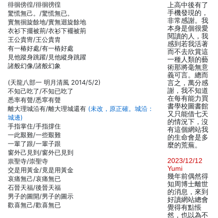
徘徊傍徨/徘徊徬徨
上高中後有了
手機發現的，
驚慌無己。/驚慌無已。
非常感謝。我
實無徊旋餘地/實無迴旋餘地
本身是個很愛
衣衫下擺被荊/衣衫下襬被荊
閱讀的人，我
王公貴冑/王公貴胄
感到若我活著
有一椿好處/有一樁好處
而不去欣賞這
見他蹤身跳躍/見他縱身跳躍
一種人類的藝
諸般幻像/諸般幻象
術那將毫無意
義可言。總而
(天龍八部一 明月清風 2014/5/2)
言之，萬分感
謝，我不知道
不知己吃了/不知已吃了
在每有能力買
悉率有聲/悉窣有聲
書學校圖書館
離大理城沿有/離大理城還有
(未改，原正確。城沿：
又只能借七天
城邊)
的情況下，沒
手指掌住/手指撐住
有這個網站我
一此艱難/一些艱難
的生命會是多
一輩了跟/一輩子跟
麼的荒蕪。
窗外己見到/窗外已見到
2023/12/12
祟聖寺/崇聖寺
Yumi
交是用黃金/竟是用黃金
幾年前偶然得
哀痛無己/哀痛無已
知周博士離世
石晉天福/後晉天福
的消息，來到
男子的圖開/男子的圖示
好讀網站總會
歡喜無己/歡喜無已
覺得有點悵
然，也以為不