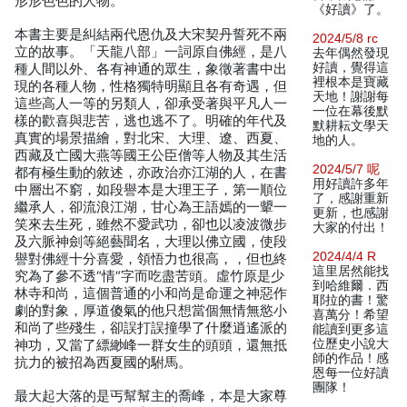
形形色色的人物。
《好讀》了。
本書主要是糾結兩代恩仇及大宋契丹誓死不兩
2024/5/8 rc
立的故事。「天龍八部」一詞原自佛經，是八
去年偶然發現
好讀，覺得這
種人間以外、各有神通的眾生，象徵著書中出
裡根本是寶藏
現的各種人物，性格獨特明顯且各有奇遇，但
天地！謝謝每
這些高人一等的另類人，卻承受著與平凡人一
一位在幕後默
樣的歡喜與悲苦，逃也逃不了。明確的年代及
默耕耘文學天
真實的場景描繪，對北宋、大理、遼、西夏、
地的人。
西藏及亡國大燕等國王公臣僧等人物及其生活
2024/5/7 呢
都有極生動的敘述，亦政治亦江湖的人，在書
用好讀許多年
中層出不窮，如段譽本是大理王子，第一順位
了，感謝重新
繼承人，卻流浪江湖，甘心為王語嫣的一顰一
更新，也感謝
笑來去生死，雖然不愛武功，卻也以凌波微步
大家的付出！
及六脈神劍等絕藝聞名，大理以佛立國，使段
2024/4/4 R
譽對佛經十分喜愛，領悟力也很高，，但也終
這里居然能找
究為了參不透“情“字而吃盡苦頭。虛竹原是少
到哈維爾．西
林寺和尚，這個普通的小和尚是命運之神惡作
耶拉的書！驚
劇的對象，厚道傻氣的他只想當個無情無慾小
喜萬分！希望
和尚了些殘生，卻誤打誤撞學了什麼逍遙派的
能讀到更多這
位歷史小說大
神功，又當了縹緲峰一群女生的頭頭，還無抵
師的作品！感
抗力的被招為西夏國的駙馬。
恩每一位好讀
團隊！
最大起大落的是丐幫幫主的喬峰，本是大家尊