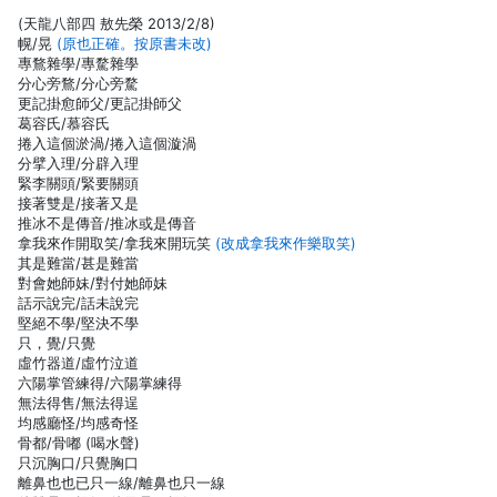
(天龍八部四 敖先榮 2013/2/8)
幌/晃
(原也正確。按原書未改)
專鶩雜學/專騖雜學
分心旁鶩/分心旁騖
更記掛愈師父/更記掛師父
葛容氏/慕容氏
捲入這個淤渦/捲入這個漩渦
分擘入理/分辟入理
緊李關頭/緊要關頭
接著雙是/接著又是
推冰不是傳音/推冰或是傳音
拿我來作開取笑/拿我來開玩笑
(改成拿我來作樂取笑)
其是難當/甚是難當
對會她師妹/對付她師妹
話示說完/話未說完
堅絕不學/堅決不學
只，覺/只覺
虛竹器道/虛竹泣道
六陽掌管練得/六陽掌練得
無法得售/無法得逞
均感廳怪/均感奇怪
骨都/骨嘟 (喝水聲)
只沉胸口/只覺胸口
離鼻也也已只一線/離鼻也只一線