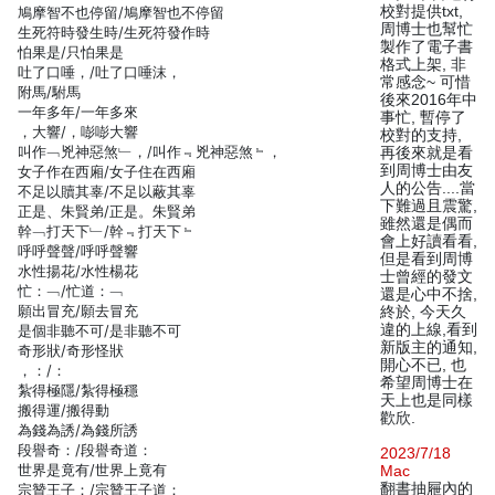
校對提供txt,
鳩摩智不也停留/鳩摩智也不停留
周博士也幫忙
生死符時發生時/生死符發作時
製作了電子書
怕果是/只怕果是
格式上架, 非
吐了口唾，/吐了口唾沫，
常感念~ 可惜
附馬/駙馬
後來2016年中
一年多年/一年多來
事忙, 暫停了
，大響/，嘭嘭大響
校對的支持,
叫作﹁兇神惡煞﹂，/叫作﹃兇神惡煞﹄，
再後來就是看
到周博士由友
女子作在西廂/女子住在西廂
人的公告....當
不足以贖其辜/不足以蔽其辜
下難過且震驚,
正是、朱賢弟/正是。朱賢弟
雖然還是偶而
幹﹁打天下﹂/幹﹃打天下﹄
會上好讀看看,
呼呼聲聲/呼呼聲響
但是看到周博
水性揚花/水性楊花
士曾經的發文
忙：﹁/忙道：﹁
還是心中不捨,
願出冒充/願去冒充
終於, 今天久
違的上線,看到
是個非聽不可/是非聽不可
新版主的通知,
奇形狀/奇形怪狀
開心不已, 也
，：/：
希望周博士在
紮得極隱/紮得極穩
天上也是同樣
搬得運/搬得動
歡欣.
為錢為誘/為錢所誘
段譽奇：/段譽奇道：
2023/7/18
世界是竟有/世界上竟有
Mac
翻書抽屜內的
宗贊王子：/宗贊王子道：