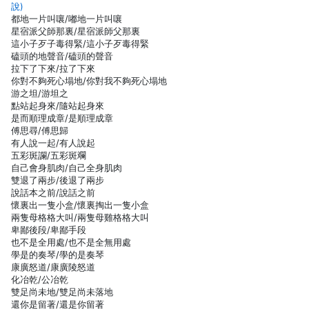
說)
都地一片叫嚷/嘟地一片叫嚷
星宿派父師那裏/星宿派師父那裏
這小子歹子毒得緊/這小子歹毒得緊
磕頭的地聲音/磕頭的聲音
拉下了下來/拉了下來
你對不夠死心塌地/你對我不夠死心塌地
游之坦/游坦之
點站起身來/隨站起身來
是而順理成章/是順理成章
傅思尋/傅思歸
有人說一起/有人說起
五彩斑讕/五彩斑斕
自己會身肌肉/自己全身肌肉
雙退了兩步/後退了兩步
說話本之前/說話之前
懷裏出一隻小盒/懷裏掏出一隻小盒
兩隻母格格大叫/兩隻母雞格格大叫
卑鄙後段/卑鄙手段
也不是全用處/也不是全無用處
學是的奏琴/學的是奏琴
康廣怒道/康廣陵怒道
化冶乾/公冶乾
雙足尚未地/雙足尚未落地
還你是留著/還是你留著