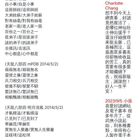
Charlotte
自小事/自是小事
Chang
這斑師姪/這班師姪
想不到今天上
大弟姓蘇/大弟子姓蘇
網查看，好讀
對有絲毫/對我有絲毫
竟然復活了，
老家一面/老人家一面
是哪位神仙壯
百份之一/百分之一
士伸出援手？
星弟子/星宿派弟子
還沒仔細搜尋
來龍去脈，已
諸的弟子/的諸弟子
喜極而泣。這
去後訊/去送訊
嘉惠眾多書友
中心都是/心中都是
但卻無啥收益
的苦工，真的
(天龍八部四 mPDB 2014/5/2)
需要有很多愛
藉藉無名/籍籍無名
才能繼續下
靈便之像/靈便之象
去，祝福新版
兵刀相交/兵刃相交
主，謝謝您！
桀傲不馴/桀驁不馴
好人一生平
安！
驚訝無己/驚訝無已
相貌醜雖/相貌雖醜
2023/9/5 小張
喜愛好讀網站
(天龍八部四 明月清風 2014/5/2)
及電子書本 很
才氣模溢/才氣橫溢
多年月了。從
己見到了/已見到了
武俠小說起
華赫昆/華赫艮
始，到各種書
實無生人樂趣/實無人生樂趣
類，幸得有心
這樣球/這松球
人製作電子本