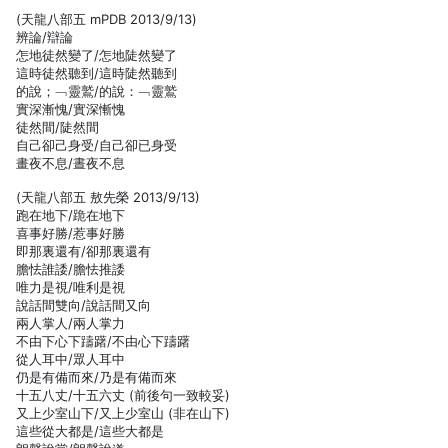
(天龍八部五 mPDB 2013/9/13)
辨論/辯論
怎地徒然變了/怎地陡然變了
這時徒然聽到/這時陡然聽到
的說；﹁靈鷲/的說：﹁靈鷲
實深漸愧/實深慚愧
徒然間/陡然間
自己卻己身受/自己卻已身受
畫夜不息/晝夜不息
(天龍八部五 敖先榮 2013/9/13)
跑在地下/跪在地下
喜事好勝/惹事好勝
即那裏還有/卻那裏還有
膽怯誰諉/膽怯推諉
唯力是視/唯利是視
說話間雙向/說話間又向
兩人掌人/兩人掌力
不由下心下躊躇/不由心下躊躇
從人耳中/眾人耳中
仍是有備而來/乃是有備而來
十五八丈/十五六丈 (前後句一致較妥)
又上少室山下/又上少室山 (非在山下)
這些從大都是/這些大都是