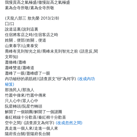
我慢貢高之氣極盛/傲慢趾高之氣極盛
素為合寺所敬/素為全寺所敬
(天龍八部三 敖先榮 2013/2/8)
囗/口
說道這裏/說到這裏
住宿將客店之時/住宿客店之時
姓關，便部/姓關，便道
山東泰字/山東泰安
喬峰有見到智光之前/喬峰未見到智光之前 (語意反,閱
文即知)
蕭條峰/蕭峰
蕭峰雙道/蕭峰道
蕭峰了一眼/蕭峰瞟了一眼
內功秘桫的易筋經/(請查原文"桫"為何字)
(改成內功
秘笈)
那漁民人/那漁人
竹叢中偉來/竹叢中傳來
只人心中/眾人心中
阮星轉頭/阮星竹轉頭
解開了一個穎團/解開了一個謎團
秦紅棉線十分歡喜/秦紅棉十分歡喜
空中之間/ (請查原文為何字)
(改成忽然之間)
真走進一個人來/走進一個人來
陽府長台關/晉陽府長台關