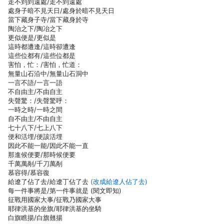
走不到到遠處/走不到遠處
處身子暗不見天日/處身於暗不見天日
當下藏身子寺/當下藏身於寺
陶治之下/陶冶之下
更似便是/更似是
這時都遭逢/這時卻遭逢
這些位都有/這些位都是
害怕，忙：/害怕，忙道：
無量山石沿中/無量山石洞中
一言不語/一言一語
不自由主/不由自主
失聲驚：/失聲驚呼：
一時之時/一時之間
自不由主/不由自主
七十八下/七上八下
便和活埋/便該活埋
因此不能一能/因此不能一直
那進候便要/那時候便要
千萬萬剮/千刀萬剮
慕容得/慕容復
給遼了佔了去/給遼丁佔了去
(改成給遼人佔了去)
每一件事將是/第一件事就是 (閱文即知)
征戰用國家大事/征戰乃國家大事
耶律洪基的坐旗/耶律洪基的坐騎
白旗瞧揚/白旗翹揚