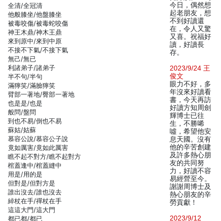
今日，偶然想
全清/全冠清
起老朋友，想
他般膝坐/他盤膝坐
不到好讀還
被毒咬傷/被毒蛇咬傷
在，令人又驚
神王木鼎/神木王鼎
又喜。祝福好
來到原中/來到中原
讀，好讀長
不接不下氣/不接下氣
存。
無己/無已
利諸弟子/諸弟子
2023/9/24 王
俊文
半不句/半句
眼力不好，多
滿獰笑/滿臉獰笑
年沒來好讀看
臂部一著地/臀部一著地
書，今天再訪
也是是/也是
好讀方知周劍
般問/盤問
輝博士已往
到也不易/倒也不易
生，不勝唏
蘇姑/姑蘇
噓，希望他安
慕容公說/慕容公子說
息天國。沒有
他的辛苦創建
竟如厲害/竟如此厲害
及許多熱心朋
瞧不起不對方/瞧不起對方
友的共同努
棺蓋逢中/棺蓋縫中
力，好讀不容
用是/用的是
易經營至今。
但對是/但對方是
謝謝周博士及
誰出沒去/誰也沒去
熱心朋友的辛
綽杖在手/禪杖在手
勞貢獻！
這這大門/這大門
2023/9/12
都已都/都已