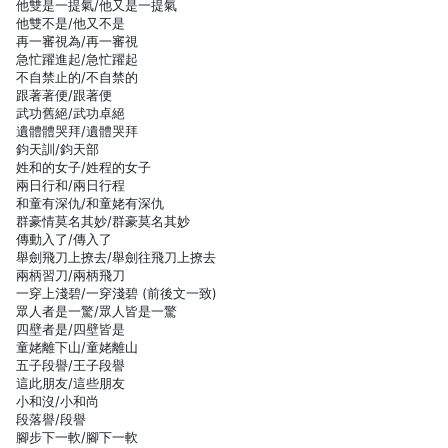
他雙是一提氣/他又是一提氣
他雙不是/他又不是
再一審視為/再一審視
急忙躍進起/急忙躍起
不自禁止的/不自禁的
跟著著便/跟著便
武功舊絕/武功卓絕
遺體體哭拜/遺體哭拜
鈞天訓/鈞天部
姓和的女子/姓程的女子
兩日行和/兩日行程
和童有深仇/和童姥有深仇
群豪情莫名其妙/群豪莫名其妙
傳動入了/傳入了
舉劍飛刀上撩去/舉劍往飛刀上撩去
兩柄習刀/兩柄飛刀
一穿上淺碧/一穿淺碧 (前後文一致)
眾人者是一驚/眾人皆是一驚
四壁者是/四壁皆是
童姥離下山/童姥離山
五子段譽/王子段譽
這此朋友/這些朋友
小和沒/小和尚
段落譽/段譽
腳步下一軟/腳下一軟