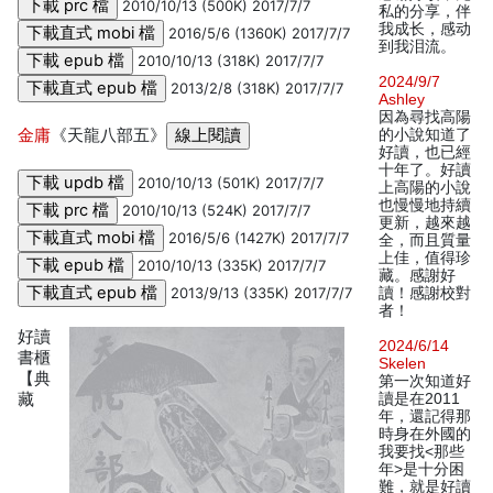
2010/10/13 (500K) 2017/7/7
私的分享，伴
我成长，感动
2016/5/6 (1360K) 2017/7/7
到我泪流。
2010/10/13 (318K) 2017/7/7
2024/9/7
2013/2/8 (318K) 2017/7/7
Ashley
因為尋找高陽
金庸
《天龍八部五》
的小說知道了
好讀，也已經
十年了。好讀
2010/10/13 (501K) 2017/7/7
上高陽的小說
也慢慢地持續
2010/10/13 (524K) 2017/7/7
更新，越來越
2016/5/6 (1427K) 2017/7/7
全，而且質量
上佳，值得珍
2010/10/13 (335K) 2017/7/7
藏。感謝好
2013/9/13 (335K) 2017/7/7
讀！感謝校對
者！
好讀
2024/6/14
書櫃
Skelen
【典
第一次知道好
藏
讀是在2011
年，還記得那
時身在外國的
我要找<那些
年>是十分困
難，就是好讀