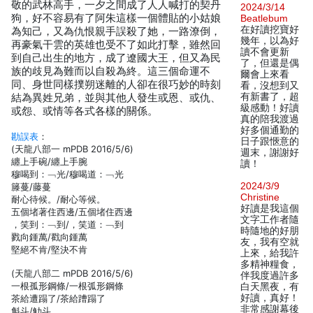
敬的武林高手，一夕之間成了人人喊打的契丹
2024/3/14
狗，好不容易有了阿朱這樣一個體貼的小姑娘
Beatlebum
在好讀挖寶好
為知己，又為仇恨親手誤殺了她，一路潦倒，
幾年，以為好
再豪氣干雲的英雄也受不了如此打擊，雖然回
讀不會更新
到自己出生的地方，成了遼國大王，但又為民
了，但還是偶
族的歧見為難而以自殺為終。這三個命運不
爾會上來看
同、身世同樣撲朔迷離的人卻在很巧妙的時刻
看，沒想到又
有新書了，超
結為異姓兄弟，並與其他人發生或恩、或仇、
級感動！好讀
或怨、或情等各式各樣的關係。
真的陪我渡過
好多個通勤的
勘誤表
：
日子跟愜意的
(天龍八部一 mPDB 2016/5/6)
週末，謝謝好
纏上手碗/纏上手腕
讀！
穆喝到：﹁光/穆喝道：﹁光
2024/3/9
籐蔓/藤蔓
Christine
耐心待候。/耐心等候。
好讀是我這個
五個堵著住西邊/五個堵住西邊
文字工作者隨
，笑到：﹁到/，笑道：﹁到
時隨地的好朋
戮向鍾萬/戳向鍾萬
友，我有空就
堅絕不肯/堅決不肯
上來，給我許
多精神糧食，
(天龍八部二 mPDB 2016/5/6)
伴我度過許多
一根孤形鋼條/一根弧形鋼條
白天黑夜，有
好讀，真好！
茶給遭蹋了/茶給蹧蹋了
非常感謝幕後
斛斗/觔斗