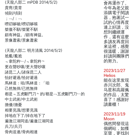
(天龍八部二 mPDB 2014/5/2)
會再運作了。
貴冑/貴胄
今年為老父親
添購電子閱讀
傾刻/頃刻
器，抱著試一
；﹁/：﹁
試的心情再度
嘮叨哆唆/嘮叨哆嗦
連上好讀，沒
桀傲不馴/桀驁不馴
想到繼續運
頗有神益。/頗有裨益。
作，還有這麼
景像蕭索/景象蕭索
多讀友再度回
來這裡，感覺
(天龍八部二 明月清風 2014/5/2)
很溫暖，謝謝
尬尷/尷尬
好讀與團隊們
的努力。
﹃韋陀杵﹂/﹃韋陀杵﹄
更在聲吵嚷/更大聲吵嚷
2023/11/27
諸昆二人/諸保昆二人
Helios
怡好避過/恰好避過
能在这里发现
馬林道：咱/馬林道：「咱
赤川次郎、鬼
己然無倖/已然無倖
马星和高羅佩
都是﹃五虎斷門刀﹄的/都是﹁五虎斷門刀﹂的
的作品，太驚
中士武術/中土武術
喜了！感謝好
讀書櫃！
擔優/擔憂
相要見識/想要見識
2023/11/19
掉地在下了/掉在地下了
Moon
遍激江湖同道/遍邀江湖同道
偶然間發現這
兵刀/兵刃
個網站，如獲
骨肉送連/骨肉相連
至寶，更找到