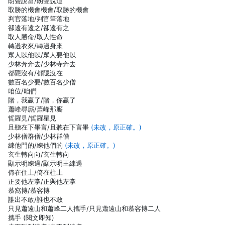
朗聲說當/朗聲說道
取勝的機會機會/取勝的機會
判官落地/判官筆落地
卻遠有遠之/卻遠有之
取人勝命/取人性命
轉過衣來/轉過身來
眾人以他以/眾人要他以
少林奔奔去/少林寺奔去
都隱沒有/都隱沒在
數百名少要/數百名少僧
咱位/咱們
賭，我贏了/賭，你贏了
蕭峰尋廝/蕭峰那廝
哲羅見/哲羅星見
且聽在下畢言/且聽在下言畢
(未改，原正確。)
少林僧群僧/少林群僧
練他門的/練他們的
(未改，原正確。)
玄生轉向向/玄生轉向
顯示明練過/顯示明王練過
倚在住上/倚在柱上
正要他左掌/正與他左掌
慕窩博/慕容博
誰出不敢/誰也不敢
只見蕭遠山和蕭峰二人攜手/只見蕭遠山和慕容博二人
攜手 (閱文即知)