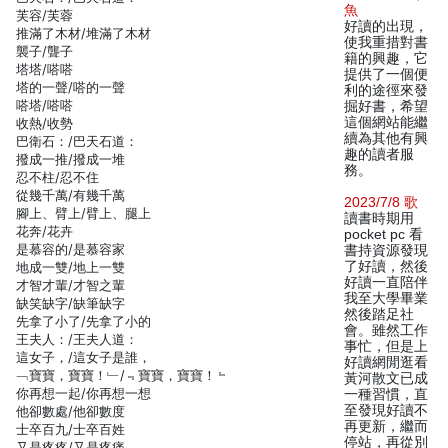
魚
芙容/芙蓉
好讀的出現，
推滿了木材/堆滿了木材
使我重措對書
襲子/聾子
籍的興趣，它
塔塔/嗒嗒
提供了一個便
塔的一聲/嗒的一聲
利的途徑來發
嗒塔/嗒嗒
掘好書，希望
這個網站能繼
收熱/收勢
續為其他有興
巴衛石：/巴天石道：
趣的讀者服
撥成一推/撥成一堆
務。
忍不柱/忍不住
從幾千萬/有幾千萬
2023/7/8 歌
腳上、臂上/臂上、腿上
讀書時期用
花奔/花卉
pocket pc 看
是慕容的/是慕容家
書持資源發現
了好讀，然後
地成一雙/地上一雙
好讀一直陪伴
才智才輩/才智之輩
我至大學畢業
缺笑缺字/缺筆缺字
然後踏足社
先拿了小了/先拿了小的
會。雖然工作
王夫人：/王夫人道：
事忙，但是上
這女子，/這女子是誰，
好讀網閒逛看
﹁寶寶，寶寶！﹂/﹃寶寶，寶寶！﹄
黃河散文已成
你再想一起/你再想一想
一種習慣，直
至發現好讀不
他卻數處/他卻數度
再更新，繼而
士卒百九/士卒百姓
停站，再從別
又是疼疼/又是疼痛