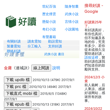
搜尋好讀 -
世紀百強
隨身智囊
Google
歷史煙雲
武俠小說
懸疑小說
言情小說
好讀第25年
了
。
奇幻小說
小說園地
有好讀真好，
有你也真好。
有聲書籍
但不知遍及各
有關好讀
讀友需知
勘誤需知
地的你，究竟
有多少。若你
製書需知
分工輸入
支持好讀
從未或很久沒
聯絡好讀
贊助過好讀，
武俠小說 書目
請按這裡
，贊
助好讀也讓我
們知道你的鼓
金庸
《連城訣》
說明
勵與支持。
2024/12/3 小
2010/10/13 (479K) 2017/9/1
黄
前人栽树，后
2010/10/13 (494K) 2017/9/1
人乘凉。感谢
好读网站，感
2015/6/5 (1348K)
谢所有的故
2017/9/1
事。
2010/10/13 (318K) 2017/9/1
2024/10/22