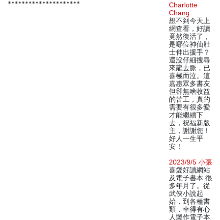
*********************
Charlotte
Chang
想不到今天上
網查看，好讀
竟然復活了，
是哪位神仙壯
士伸出援手？
還沒仔細搜尋
來龍去脈，已
喜極而泣。這
嘉惠眾多書友
但卻無啥收益
的苦工，真的
需要有很多愛
才能繼續下
去，祝福新版
主，謝謝您！
好人一生平
安！
2023/9/5 小張
喜愛好讀網站
及電子書本 很
多年月了。從
武俠小說起
始，到各種書
類，幸得有心
人製作電子本