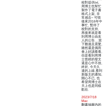
校對提供txt,
周博士也幫忙
製作了電子書
格式上架, 非
常感念~ 可惜
後來2016年中
事忙, 暫停了
校對的支持,
再後來就是看
到周博士由友
人的公告....當
下難過且震驚,
雖然還是偶而
會上好讀看看,
但是看到周博
士曾經的發文
還是心中不捨,
終於, 今天久
違的上線,看到
新版主的通知,
開心不已, 也
希望周博士在
天上也是同樣
歡欣.
2023/7/18
Mac
翻書抽屜內的