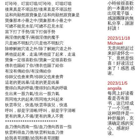
小時候很喜歡
叮玲玲、叮當叮噹/叮玲玲、叮噹叮噹
的一本書終於
後果真是不堪設想/後果直是不堪設想
出現電子版，
這和尚顯然跟寶像是/這和尚顯然跟寶象是
感謝團隊的無
寶像那本小冊之中/寶象那本小冊之中
私分享，謝謝
可總不能見水笙/可總不忍見水笙
好讀！
當下打了手勢/當下打個手勢
兩淫僧的魔手/兩個淫僧的魔手
2023/11/18
只是她不明點穴/只是他不明點穴
Michael
无意间想起过
除瞭解她穴道之外/除了解她穴道之外
来好读怀念一
將他提起來，走遠/將他提了起來，走遠
下。竟然是惊
寶像一定很喜歡你/寶象一定很喜歡你
喜！好读活过
僧衣也賜給了你/僧衣也賜了給你
来了！感恩 感
有沒有傳給你/有沒傳給你
谢。
你師父也會來齊/你師父也來會齊
這老的更凶暴/這老的更是凶暴
2023/11/5
覺得白馬的呼吸/覺得到白馬的呼吸
angsila
每周上好读看
生出來一股力氣/生出一股力氣
看是否有新
而同地大的起來/而同地大叫起來
书，这已经成
狄雲乖兒，快逃/狄雲乖孩兒，快逃
了一个习惯。
呼叫，卻是字清晰/呼叫，卻是字字清晰
这种陪伴是一
更有的乘人不備/更有的乘人不覺
种舒服的，充
************************
满确定感的安
血刀僧向西南一指/血刀僧向西首一指
心。感谢好
狄雲料得血刀僧/狄雲料知血刀僧
读。
給我表哥踏斷/給我和表哥踏斷