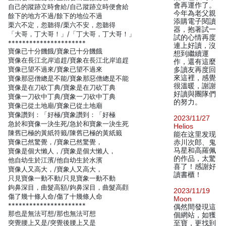
會再運作了。
自己的蹤跡立時會給/自己蹤跡立時便會給
今年為老父親
餘下的地方不過/餘下的地位不過
添購電子閱讀
栗六不定，忽聽得/栗六不安，忽聽得
器，抱著試一
「大哥，丁大哥！」/「丁大哥，丁大哥！」
試的心情再度
**********************
連上好讀，沒
寶像已十分饑餓/寶象已十分饑餓
想到繼續運
寶像在長江北岸追趕/寶象在長江北岸追趕
作，還有這麼
寶像已望不過來/寶象已望不過來
多讀友再度回
來這裡，感覺
寶像那惡僧總是不能/寶象那惡僧總是不能
很溫暖，謝謝
寶像是在刀砍丁典/寶象是在刀砍丁典
好讀與團隊們
寶像一刀砍中丁典/寶象一刀砍中丁典
的努力。
寶像已從土地廟/寶象已從土地廟
寶像讚到：「好極/寶象讚到：「好極
2023/11/27
急於和寶像一決生死/急於和寶象一決生死
Helios
陳舊已極的黃紙符籤/陳舊已極的黃紙籤
能在这里发现
寶像已然驚覺，/寶象已然驚覺，
赤川次郎、鬼
马星和高羅佩
寶像是個大懶人，/寶象是個大懶人，
的作品，太驚
他自幼生於江濱/他自幼生於水濱
喜了！感謝好
寶像人又高大，/寶象人又高大，
讀書櫃！
只見寶像一動不動/只見寶象一動不動
鉤鼻深目，曲髮高額/鉤鼻深目，曲髮高顴
2023/11/19
傷了幾十條人命/傷了十幾條人命
Moon
**********************
偶然間發現這
那也是無法可想/那也無法可想
個網站，如獲
突覺腰上又是/突覺後腰上又是
至寶，更找到