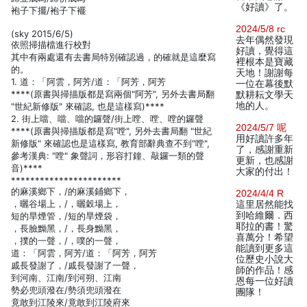
《好讀》了。
袍子下擺/袍子下襬
2024/5/8 rc
(sky 2015/6/5)
去年偶然發現
依照掃描檔進行校對
好讀，覺得這
其中有兩處還有去書局特別確認過，的確就是這麼寫
裡根本是寶藏
的。
天地！謝謝每
1. 道：「阿雲，阿芳/道：「阿芳，阿芳
一位在幕後默
****(原書與掃描版都是寫兩個"阿芳", 另外去書局翻
默耕耘文學天
地的人。
"世紀新修版" 來確認, 也是這樣寫)****
2. 街上噹、噹、噹的鑼聲/街上嘡、嘡、嘡的鑼聲
2024/5/7 呢
****(原書與掃描版都是寫"嘡", 另外去書局翻 "世紀
用好讀許多年
新修版" 來確認也是這樣寫, 教育部辭典查不到"嘡",
了，感謝重新
參考漢典: "嘡" 象聲詞，形容打鐘、敲鑼一類的聲
更新，也感謝
音)****
大家的付出！
***********************
的麻溪鄉下，/的麻溪鋪鄉下，
2024/4/4 R
，曬谷場上，/，曬穀場上，
這里居然能找
到哈維爾．西
短的旱煙管，/短的旱煙袋，
耶拉的書！驚
，長臉黝黑，/，長身黝黑，
喜萬分！希望
，撲的一聲，/，噗的一聲，
能讀到更多這
道：「阿雲，阿芳/道：「阿芳，阿芳
位歷史小說大
戚長發謝了，/戚長發謝了一聲，
師的作品！感
到河南、江南/到河朔、江南
恩每一位好讀
勢必兜頭潑在/勢須兜頭潑在
團隊！
竟敢到江陵來/竟敢到江陵府來