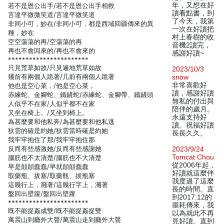
年，又想在好
若不是恩公出手/若不是恩公出手相救
讀看點書，到
言達平微微笑道/言達平微笑道
了今天，我第
非同小可，妙在/非同小可，都是西域回疆傳來的異
一次在好讀把
種，妙在
村上春樹的收
空空蕩蕩的再/空蕩蕩的再
音機2讀完，
再也不會回來的/再也不會來的
感謝好讀~
***********************
只見荒草如故/只見遍地荒草如故
2023/10/3
幾前有兩個人跪著/几前有兩個人跪著
snow
非常喜歡好
他也是空心菜，/他是空心菜，
讀，感謝好讀
赤練蛇、金腳蛇、鐵鏟蛇/赤練蛇、金腳帶、鐵鏟頭
無私的付出與
人似乎不在家/人似乎都不在家
陪伴的歲月。
又坐在椅上。/又坐到椅上。
永遠支持好
為甚麼要和他私奔/為甚麼要和他私逃
讀。祝福好讀
狄雲的確是約她/狄雲當時確是約她
長長久久。
我牢牢抱住了那/我牢牢抱住那
反而有些感激她/反而有些感謝她
2023/9/24
Tomcat Chou
腦筋也不太清楚/腦筋也不大清楚
從2006年起，
早是顛顛蠢蠢/早就顛顛蠢蠢
好讀就這麼伴
取藥瓶、拔塞/取藥瓶、拔瓶塞
我度過了這麼
這幾行上，濺著/這幾行字上，濺著
長的時間。直
盤回出壁籮/盤回出壁蘿
到2017.12的
***********************
噩耗傳來，我
既不能捉姦成雙/既不能捉姦捉雙
以為就此不再
萬震山到廳外大聲/萬震山走到廳外大聲
見好讀。直到