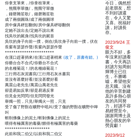
你拿支筆來，/你拿枝筆來，
今日，偶然想
起老朋友，想
，熊羆寧翠微/，熊羆守翠微
不到好讀還
，鐘罄雜笙歌/，鐘磬雜笙歌
在，令人又驚
成了兩個圓珠/成了兩個圓球
又喜。祝福好
房中傢具砰彭翻倒/房中傢具砰嘭翻倒
讀，好讀長
定她不說出去/定她不說出來
存。
找吳坎的屍身/找吳坎的屍首
吳坎的身子向前一撲，倒在/吳坎身子向前一撲，伏在
2023/9/24 王
長窗有瑟瑟作聲/長窗內瑟瑟作聲
俊文
眼力不好，多
***********************
年沒來好讀看
在漢口趕著捎來/在漢口趕著梢來
(改了，原書有錯。)
書，今天再訪
你爺台合不合式/你爺台不合式
好讀方知周劍
的名種菊花！/的名種綠菊花！
輝博士已往
三行用石灰泥書寫/三行用石灰水書寫
生，不勝唏
並沒有甚麼好看/並沒甚麼好看
噓，希望他安
萬震山老先生/萬震山萬老先生
息天國。沒有
卻是易如反掌/卻是易過反掌
他的辛苦創建
但見金光閃閃/但見閃閃發光
及許多熱心朋
友的共同努
舉燭一照，只見/舉燭火一照，只見
力，好讀不容
受了傷了野獸在曠野中吼叫/受了傷的野獸在曠野中嘷
易經營至今。
叫
謝謝周博士及
斬削佛像上的泥土/斬剝佛像上的泥土
熱心朋友的辛
喂得有極厲害的毒藥/餵得有極厲害的毒藥
勞貢獻！
*********************
此前和我二伯父/以前和我二伯父
2023/9/12