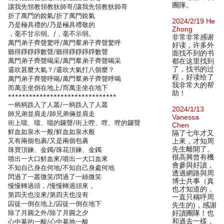
團隊。
讓我先領教領教狄師哥/讓我先領教狄師哥
折了萬門的銳氣/折了萬門銳氣
2024/2/19 He
乃是極具禮的/乃是極具禮敬的
Zhong
，毫不甘示弱。/，毫不示弱。
非常非常感谢
萬門弟子齊聲驚呼/萬門羣弟子齊聲驚呼
好读，许多外
聽得錚錚錚數聲/聽得錚錚錚錚數聲
面找不到的书
萬門弟子齊聲喝采/萬門羣弟子齊聲喝采
都在这里找到
了，找书的过
還吹甚麼大氣？/還吹大氣打八個麼？
程，好读给了
萬門弟子齊聲呼喝/萬門羣弟子齊聲呼喝
我非常大的帮
而萬圭坐倒在地上/而萬圭坐在地下
助！
*******************************
一柄柄跌入了人叢/一柄跌入了人叢
2024/1/13
師兄弟並肩走/師兄弟倆並肩走
Vanessa
街上噹、噹、噹的鑼聲/街上嘡、嘡、嘡的鑼聲
Chen
鮮血如泉水一般/鮮血如泉水般
隔了七年才又
又有兩個包裹/又是兩個包裹
上來，才知周
先生離開了。
珠寶頂鍊、金鐲/珠花頂鍊、金鐲
很高興曾有機
噴出一大口鮮血來/噴出一大口血來
會參與好讀，
不知自己身在何地/不知自己身處何地
透過網路與周
閃過了一叢微笑/閃過了一絲微笑
博士共事（真
慢慢轉過頭，/慢慢轉過頭來，
也才知道的，
第四天也沒來/第四天也沒有
一直只稱呼周
囚徒一倒在地上/囚徒一倒在地下
先生的)，感謝
除了月圓之外/除了月圓之夕
好讀團隊！也
和過去一樣，
心中驀的一酸/心中驀地一酸