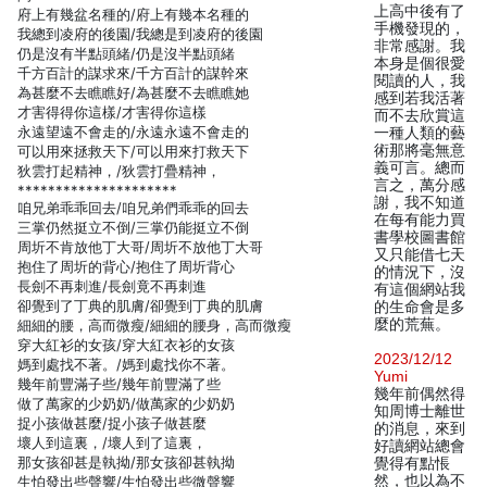
上高中後有了
府上有幾盆名種的/府上有幾本名種的
手機發現的，
我總到凌府的後園/我總是到凌府的後園
非常感謝。我
仍是沒有半點頭緒/仍是沒半點頭緒
本身是個很愛
千方百計的謀求來/千方百計的謀幹來
閱讀的人，我
為甚麼不去瞧瞧好/為甚麼不去瞧瞧她
感到若我活著
才害得得你這樣/才害得你這樣
而不去欣賞這
永遠望遠不會走的/永遠永遠不會走的
一種人類的藝
術那將毫無意
可以用來拯救天下/可以用來打救天下
義可言。總而
狄雲打起精神，/狄雲打疊精神，
言之，萬分感
*********************
謝，我不知道
咱兄弟乖乖回去/咱兄弟們乖乖的回去
在每有能力買
三掌仍然挺立不倒/三掌仍能挺立不倒
書學校圖書館
周圻不肯放他丁大哥/周圻不放他丁大哥
又只能借七天
抱住了周圻的背心/抱住了周圻背心
的情況下，沒
長劍不再刺進/長劍竟不再刺進
有這個網站我
卻覺到了丁典的肌膚/卻覺到丁典的肌膚
的生命會是多
麼的荒蕪。
細細的腰，高而微瘦/細細的腰身，高而微瘦
穿大紅衫的女孩/穿大紅衣衫的女孩
2023/12/12
媽到處找不著。/媽到處找你不著。
Yumi
幾年前豐滿子些/幾年前豐滿了些
幾年前偶然得
做了萬家的少奶奶/做萬家的少奶奶
知周博士離世
捉小孩做甚麼/捉小孩子做甚麼
的消息，來到
壞人到這裏，/壞人到了這裏，
好讀網站總會
那女孩卻甚是執拗/那女孩卻甚執拗
覺得有點悵
然，也以為不
生怕發出些聲響/生怕發出些微聲響