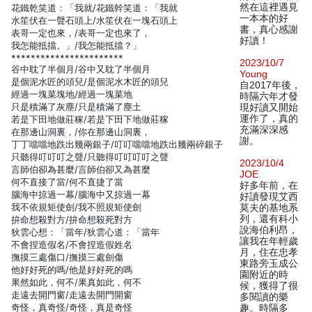
然在這裡遇見
花鐵乾笑道：「我就/花鐵幹笑道：「我就
一本本的好
水笙伏在一聲石頭上/水笙伏在一塊石頭上
書，真心感謝
表哥一定也來，/表哥一定也來了，
好讀！
我怎能抵擋。」/我怎能抵擋？」
***********************
2023/10/7
谷中耽了半個月/谷中又耽了半個月
Young
是個泥水匠的頭兒/是個泥水木匠的頭兒
自2017年後，
經過一塊菜塊地/經過一塊菜地
時隔六年才發
只是積滿了灰塵/只是積滿了塵土
現好讀又開始
運作了，真的
若是下田地做莊稼/若是下田下地做莊稼
充滿深深感
在那邊山洞裏，/你在那邊山洞裏，
謝。
丁丁噹噹地跌出幾兩銀子/叮叮噹噹地跌出幾兩碎銀子
只聽得叮叮叮之聲/只聽得叮叮叮叮之聲
2023/10/4
言師伯卻為甚麼/言師伯卻又為甚麼
JOE
何不直接了當/何不直捷了當
好多年前，在
腦海中掠過一幕/腦海中又掠過一幕
好讀發現艾西
我不依規矩使劍/我不照規矩使劍
莫夫的基地系
列，還有科小
拚命想殺對方/拚命想殺死對方
說海伯利昂，
狄雲心想：「當年/狄雲心道：「當年
讓我在年輕歲
不會捏造假名/不會捏造假姓名
月，住在忠孝
撫摸三處傷口/撫摸三處劍傷
東路旁玉成公
他好好死的嗎/他是好好死的嗎
園附近的時
果然如此，何不/果真如此，何不
候，獲得了很
走遠去開門窗/走遠去開門開窗
多閱讀的樂
奇怪，真奇怪/奇怪，真是奇怪
趣。時隔多