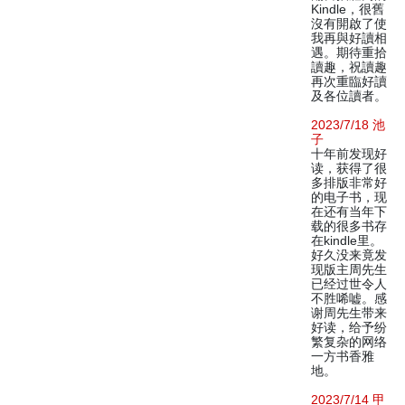
Kindle，很舊
沒有開啟了使
我再與好讀相
遇。期待重拾
讀趣，祝讀趣
再次重臨好讀
及各位讀者。
2023/7/18 池
子
十年前发现好
读，获得了很
多排版非常好
的电子书，现
在还有当年下
载的很多书存
在kindle里。
好久没来竟发
现版主周先生
已经过世令人
不胜唏嘘。感
谢周先生带来
好读，给予纷
繁复杂的网络
一方书香雅
地。
2023/7/14 甲