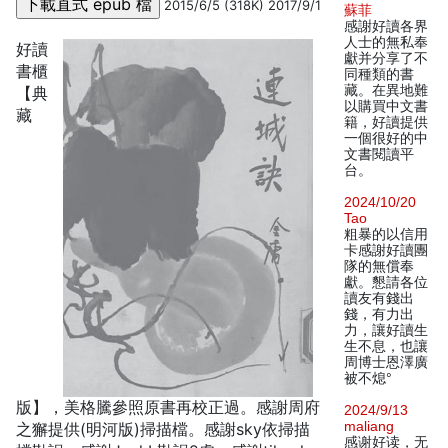
2015/6/5 (318K) 2017/9/1
蘇菲
感謝好讀各界
人士的無私奉
好讀
獻并分享了不
書櫃
同種類的書
藏。在異地難
【典
以購買中文書
藏
籍，好讀提供
一個很好的中
文書閱讀平
台。
2024/10/20
Tao
粗暴的以信用
卡感謝好讀團
隊的無償奉
獻。懇請各位
讀友有錢出
錢，有力出
力，讓好讀生
生不息，也讓
周博士恩澤廣
被不熄°
版】，美格騰參照原書再校正過。感謝周府
2024/9/13
maliang
之獬提供(明河版)掃描檔。感謝sky依掃描
感谢好读，无