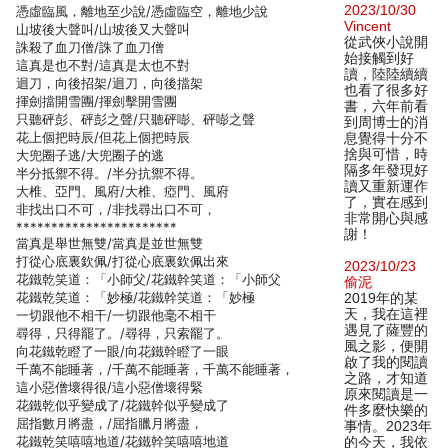
2023/10/30
憑虛臨風，離地至少說/憑虛臨空，離地少說
Vincent
山坡後大聲叫/山坡後又大聲叫
從武俠小說開
誅殺了血刀僧/誅了血刀僧
始接觸到好
這真是也不對/這真是太也不對
讀，陸陸續續
迴刀，向後招架/迴刀，向後擋架
也看了很多好
揮劍擋開雪團/揮劍擊開雪團
書，六年前看
只聽砰彭、砰彭之聲/只聽砰嘭、砰嘭之聲
到周博士的消
花上個把時辰/但花上個把時辰
息覺得十分不
捨與可惜，時
大兜圈子逃/大兜圈子的逃
隔多年發現好
半分抵禦不得。/半分抗禦不得。
讀又重新運作
大椎、亞門、風府/大椎、瘂門、風府
了，實在感到
非找出口不可，/非找尋出口不可，
非常開心與感
***********************
謝！
當真是舉世無雙/當真是並世無雙
打從心底裏欽佩/打從心底裏欽佩出來
2023/10/23
花鐵乾笑道：「小師父/花鐵幹笑道：「小師父
偷泥
花鐵乾笑道：「妙極/花鐵幹笑道：「妙極
2019年的某
天，我在這裡
一切跟他不相干/一切跟他毫不相干
遇見了薩豐的
尋得，只得罷了。/尋得，只索罷了。
風之影，便開
向花鐵乾瞪了一眼/向花鐵幹瞪了一眼
啟了我的閱讀
千萬不能睡著，/千萬不能睡著，千萬不能睡著，
之路，才知道
這小惡僧壞得很/這小惡僧壞得緊
原來閱讀是一
花鐵乾似乎變成了/花鐵幹似乎變成了
件多麼快樂的
屈指數月將盡，/屈指臘月將盡，
事情。2023年
花鐵乾笑嘻嘻地道/花鐵幹笑嘻嘻地道
的今天，我依