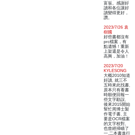
富翁。感謝好
讀和各位讓好
讀變得更好，
讚。
2023/7/26 袁
樹國
好些書都沒有
prc檔案，有
點遺憾！重新
上架還是令人
高興，加油！
2023/7/20
KYLESONG
大概2010知道
好讀, 就三不
五時來此找書,
原本只有看書
時順便回報一
些文字勘誤,
後來2015開始
幫忙周博士製
作電子書, 主
要是OCR檔案
的文字校對,
也曾經掃瞄了
一,二本書進行