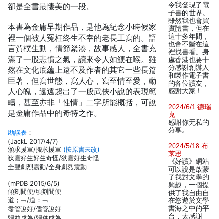
令我發現了電
卻是全書最悽美的一段。
子書的世界。
雖然我也會買
本書為金庸早期作品，是他為紀念小時候家
實體書，但在
這十多年間，
裡一個被人冤枉終生不幸的老長工寫的。語
也會不斷在這
言質樸生動，情節緊湊，故事感人，全書充
裡找書看。身
滿了一股悲憤之氣，讀來令人如鯁在喉。雖
處香港也要十
分感謝創辦人
然在文化底蘊上遠不及作者的其它一些長篇
和製作電子書
巨著，但寫世態，寫人心，寫至情至愛，動
的各位讀友，
人心魄，遠遠超出了一般武俠小說的表現範
感謝大家！
疇，甚至亦非「性情」二字所能概括，可說
2024/6/1 德瑞
是金庸作品中的奇特之作。
克
感谢你无私的
分享。
勘誤表
：
(JackL 2017/4/7)
2024/5/18 布
頒求援軍/搬求援軍
(按原書未改)
莱恩
狄雲好生好生奇怪/狄雲好生奇怪
《好讀》網站
全聲劇烈震動/全身劇烈震動
可以說是啟蒙
了我對文學的
(mPDB 2015/6/5)
興趣，一個提
傾刻間便/頃刻間便
供了我自由自
道；﹁/道：﹁
在悠遊於文學
書海之中的平
盡管說好/儘管說好
台，太感謝
歸並成為/歸併成為