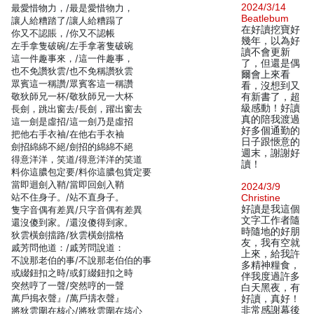
2024/3/14
最愛惜物力，/最是愛惜物力，
Beatlebum
讓人給糟踏了/讓人給糟蹋了
在好讀挖寶好
你又不認賬，/你又不認帳
幾年，以為好
左手拿隻破碗/左手拿著隻破碗
讀不會更新
這一件趣事來，/這一件趣事，
了，但還是偶
也不免讚狄雲/也不免稱讚狄雲
爾會上來看
眾賓這一稱讚/眾賓客這一稱讚
看，沒想到又
敬狄師兄一杯/敬狄師兄一大杯
有新書了，超
級感動！好讀
長劍，跳出窗去/長劍，躍出窗去
真的陪我渡過
這一劍是虛招/這一劍乃是虛招
好多個通勤的
把他右手衣袖/在他右手衣袖
日子跟愜意的
劍招綿綿不絕/劍招的綿綿不絕
週末，謝謝好
得意洋洋，笑道/得意洋洋的笑道
讀！
料你這膿包定要/料你這膿包貨定要
當即迴劍入鞘/當即回劍入鞘
2024/3/9
站不住身子。/站不直身子。
Christine
好讀是我這個
隻字音偶有差異/只字音偶有差異
文字工作者隨
還沒傻到家。/還沒傻得到家。
時隨地的好朋
狄雲橫劍擋路/狄雲橫劍擋格
友，我有空就
戚芳問他道：/戚芳問說道：
上來，給我許
不說那老伯的事/不說那老伯伯的事
多精神糧食，
或綴鈕扣之時/或釘綴鈕扣之時
伴我度過許多
突然哼了一聲/突然哼的一聲
白天黑夜，有
萬戶搗衣聲』/萬戶擣衣聲』
好讀，真好！
非常感謝幕後
將狄雲圍在核心/將狄雲圍在垓心