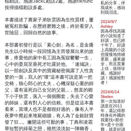
檔勘誤。感謝JackL勘誤2處。感謝tiknuhc
私的分享，伴
按掃描檔勘誤多處。
我成长，感动
到我泪流。
本書描述了農家子弟狄雲因為生性質樸，屢
2024/9/7
被冤枉欺騙，在歷經磨難之後，終於看穿人
Ashley
因為尋找高陽
世險惡，回歸自然的故事。
的小說知道了
好讀，也已經
本部書初發行是以「素心劍」為名，是金庸
十年了。好讀
上高陽的小說
先生以小時候一段回憶為主而發展出來的故
也慢慢地持續
事，疼愛他的家中長工因為冤獄鬱鬱一生，
更新，越來越
心中的委屈至垂死才吐露於他。「連城訣」
全，而且質量
上佳，值得珍
以一部劍訣及其中的寶藏秘密揭露了人性貪
藏。感謝好
婪的一面，寫人的“壞“這本書可說是第一把
讀！感謝校對
者！
交椅，狼心郎心的丈夫，心機深疑心重的師
父，還有逼死自己女兒的父親…，憨直的鄉
2024/6/14
下小子狄雲，落入一個個圈套，失去了心愛
Skelen
第一次知道好
的師妹，還有對人心的信賴。但是從這本書
讀是在2011
看來，當壞人也不是都很好過的，像有人半
年，還記得那
夜夢中爬起來堆屍砌牆，有人為了金銀財寶
時身在外國的
我要找<那些
發了狂…。撇開這些可厭的事，丁典和凌霜
年>是十分困
華短暫的綠菊之戀，雖然淡淡如一陣幽香，
難，就是好讀