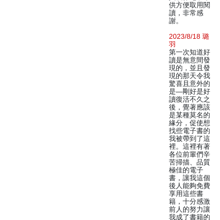
供方便取用閱
讀，非常感
謝。
2023/8/18 璐
羽
第一次知道好
讀是無意間發
現的，並且發
現的那天令我
驚喜且意外的
是—剛好是好
讀復活不久之
後，覺著應該
是某種莫名的
緣分，促使想
找些電子書的
我被帶到了這
裡。這裡有著
各位前輩們辛
苦掃描、品質
極佳的電子
書，讓我這個
後人能夠免費
享用這些書
籍，十分感激
前人的努力讓
我成了書籍的