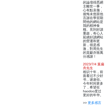
的論壇得悉網
主離世一事，
心有點哀傷，
後悔未曾跟他
言謝在學習期
間他的網站是
我的精神食
糧。見到好讀
重啟，有心人
延續好讀網站
的營運和更
新，很是感
激，對周先生
的貢獻亦致萬
分感謝！
2023/7/4 葉扁
舟先生
相识十年，前
面看过不少好
书，谢谢你。
今年时间更多
了，希望在
haodoo度过
更好的年华。
>>
更多感言