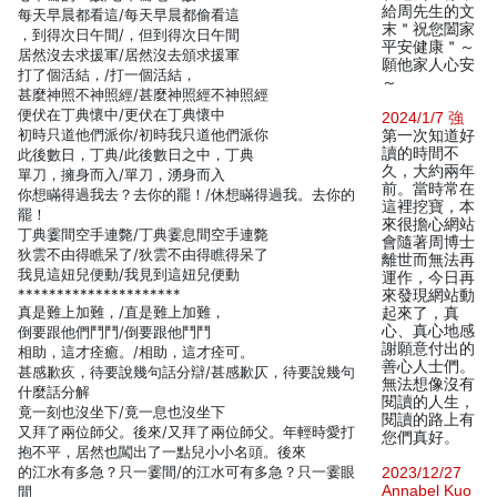
給周先生的文
每天早晨都看這/每天早晨都偷看這
末＂祝您闔家
，到得次日午間/，但到得次日午間
平安健康＂～
居然沒去求援軍/居然沒去頒求援軍
願他家人心安
打了個活結，/打一個活結，
～
甚麼神照不神照經/甚麼神照經不神照經
便伏在丁典懷中/更伏在丁典懷中
2024/1/7 強
初時只道他們派你/初時我只道他們派你
第一次知道好
讀的時間不
此後數日，丁典/此後數日之中，丁典
久，大約兩年
單刀，擁身而入/單刀，湧身而入
前。當時常在
你想瞞得過我去？去你的罷！/休想瞞得過我。去你的
這裡挖寶，本
罷！
來很擔心網站
丁典霎間空手連斃/丁典霎息間空手連斃
會隨著周博士
狄雲不由得瞧呆了/狄雲不由得瞧得呆了
離世而無法再
我見這妞兒便動/我見到這妞兒便動
運作，今日再
*********************
來發現網站動
真是難上加難，/直是難上加難，
起來了，真
心、真心地感
倒要跟他們鬥鬥/倒要跟他鬥鬥
謝願意付出的
相助，這才痊癒。/相助，這才痊可。
善心人士們。
甚感歉疚，待要說幾句話分辯/甚感歉仄，待要說幾句
無法想像沒有
什麼話分解
閱讀的人生，
竟一刻也沒坐下/竟一息也沒坐下
閱讀的路上有
又拜了兩位師父。後來/又拜了兩位師父。年輕時愛打
您們真好。
抱不平，居然也闖出了一點兒小小名頭。後來
的江水有多急？只一霎間/的江水可有多急？只一霎眼
2023/12/27
Annabel Kuo
間