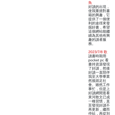
魚
好讀的出現，
使我重措對書
籍的興趣，它
提供了一個便
利的途徑來發
掘好書，希望
這個網站能繼
續為其他有興
趣的讀者服
務。
2023/7/8 歌
讀書時期用
pocket pc 看
書持資源發現
了好讀，然後
好讀一直陪伴
我至大學畢業
然後踏足社
會。雖然工作
事忙，但是上
好讀網閒逛看
黃河散文已成
一種習慣，直
至發現好讀不
再更新，繼而
停站，再從別