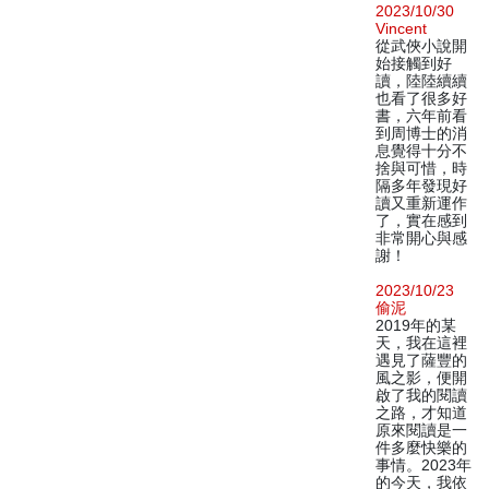
2023/10/30
Vincent
從武俠小說開
始接觸到好
讀，陸陸續續
也看了很多好
書，六年前看
到周博士的消
息覺得十分不
捨與可惜，時
隔多年發現好
讀又重新運作
了，實在感到
非常開心與感
謝！
2023/10/23
偷泥
2019年的某
天，我在這裡
遇見了薩豐的
風之影，便開
啟了我的閱讀
之路，才知道
原來閱讀是一
件多麼快樂的
事情。2023年
的今天，我依