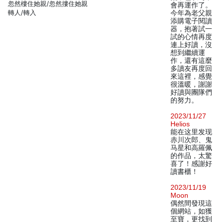
忽然樓住她親/忽然摟住她親
會再運作了。
轉人/轉入
今年為老父親
添購電子閱讀
器，抱著試一
試的心情再度
連上好讀，沒
想到繼續運
作，還有這麼
多讀友再度回
來這裡，感覺
很溫暖，謝謝
好讀與團隊們
的努力。
2023/11/27
Helios
能在这里发现
赤川次郎、鬼
马星和高羅佩
的作品，太驚
喜了！感謝好
讀書櫃！
2023/11/19
Moon
偶然間發現這
個網站，如獲
至寶，更找到