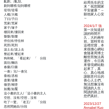
亂劃。/亂划。
給周先生的文
劃到哪裡/划到哪裡
末＂祝您闔家
堤垻/堤壩
平安健康＂～
願他家人心安
人概/大概
～
了曰/子曰
荒家/荒冢
2024/1/7 強
家子/塚子
第一次知道好
樓回來/摟回來
讀的時間不
骸骸/骷髏
久，大約兩年
停住掉/停住棹
前。當時常在
死邢/死刑
這裡挖寶，本
來很擔心網站
滾土去/滾上去
會隨著周博士
整起來/蹙起來
離世而無法再
狗和豬。「看起來/ 「 分段
運作，今日再
面坊/麵坊
來發現網站動
春藥/臼藥
起來了，真
一會）兒/一會兒
心、真心地感
垂相/丞相
謝願意付出的
盡量/儘量
善心人士們。
無法想像沒有
徹塗/糊塗
閱讀的人生，
如魔/如魘
閱讀的路上有
這小書的主人/「這小書的主人
您們真好。
空想、沒有/空想，沒有
吃了一驚。「老王/ 「分段
2023/12/27
忽然間她自/分段
Annabel Kuo