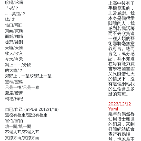
吮喝/吆喝
上高中後有了
「梆/？
手機發現的，
非常感謝。我
……莫道/？
本身是個很愛
吰/呔
閱讀的人，我
借口/藉口
感到若我活著
買面/買麵
而不去欣賞這
面鋪/麵鋪
一種人類的藝
徒邢/徒刑
術那將毫無意
天睡/天陲
義可言。總而
收人/收入
言之，萬分感
謝，我不知道
今大/今天
在每有能力買
寫上－－/分段
書學校圖書館
的大鐘/？
又只能借七天
郊野上，一望/郊野上一望
的情況下，沒
靈框/靈柩
有這個網站我
只是一捲/只是一卷
的生命會是多
蘆席/蘆蓆
麼的荒蕪。
栒祀/枸杞
2023/12/12
Yumi
自已/自己 (mPDB 2012/1/18)
幾年前偶然得
還役有拴束/還沒有拴束
知周博士離世
害伯/害怕
的消息，來到
填一闕/填一闋
好讀網站總會
不堪人耳/不堪入耳
覺得有點悵
實際方而/實際方面
然，也以為不