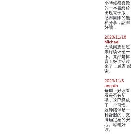
小時候很喜歡
的一本書終於
出現電子版，
感謝團隊的無
私分享，謝謝
好讀！
2023/11/18
Michael
无意间想起过
来好读怀念一
下。竟然是惊
喜！好读活过
来了！感恩 感
谢。
2023/11/5
angsila
每周上好读看
看是否有新
书，这已经成
了一个习惯。
这种陪伴是一
种舒服的，充
满确定感的安
心。感谢好
读。