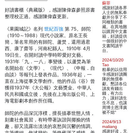
蘇菲
感謝好讀各界
好讀書櫃《典藏版》，感謝陳偉森參照原書
人士的無私奉
整理校正過。感謝陳偉森更新。
獻并分享了不
同種類的書
藏。在異地難
《果園城記》名列
世紀百強
第 75。師陀
以購買中文書
（1910～1988）現代小說家。原名王長
籍，好讀提供
一個很好的中
簡，筆名常用的有師陀、蘆焚，還用過君
文書閱讀平
西、康了齋等，河南杞縣人。1910年 4月
台。
19日生。在開封讀中學時即愛好文藝。
2024/10/20
1931年「九．一八」事變後，以蘆焚為筆
Tao
名開始在《文學》、《現代》、《申報．自
粗暴的以信用
由談》等報刊上發表作品。1936年起，一
卡感謝好讀團
隊的無償奉
直在上海從事文學創作。他的作品《谷》曾
獻。懇請各位
獲得1937年《大公報》文藝獎金。中華人
讀友有錢出
錢，有力出
民共和國成立後，先後在上海出版公司、上
力，讓好讀生
海電影劇本創作所任職。
生不息，也讓
周博士恩澤廣
被不熄°
師陀的作品深沉淳樸，擅長描摹世態人情，
刻畫社會風習，有時帶著詼諧與揶揄的情
2024/9/13
趣，卻又流露出淡淡的哀愁與沉鬱的情調。
maliang
感谢好读，无
文筆纖細，敘述簡約，筆鋒蘸滿了感情，善