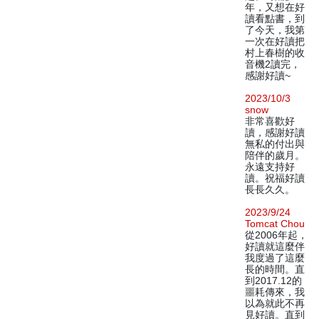
年，又想在好
讀看點書，到
了今天，我第
一次在好讀把
村上春樹的收
音機2讀完，
感謝好讀~
2023/10/3
snow
非常喜歡好
讀，感謝好讀
無私的付出與
陪伴的歲月。
永遠支持好
讀。祝福好讀
長長久久。
2023/9/24
Tomcat Chou
從2006年起，
好讀就這麼伴
我度過了這麼
長的時間。直
到2017.12的
噩耗傳來，我
以為就此不再
見好讀。直到