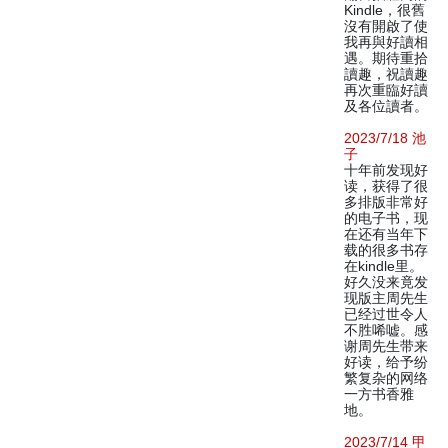
Kindle，很舊
沒有開啟了使
我再與好讀相
遇。期待重拾
讀趣，祝讀趣
再次重臨好讀
及各位讀者。
2023/7/18 池
子
十年前发现好
读，获得了很
多排版非常好
的电子书，现
在还有当年下
载的很多书存
在kindle里。
好久没来竟发
现版主周先生
已经过世令人
不胜唏嘘。感
谢周先生带来
好读，给予纷
繁复杂的网络
一方书香雅
地。
2023/7/14 甲