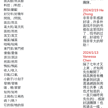
面其餘/而其餘
團隊。
料想；/料想，
醒疑/齷齪
2024/2/19 He
好兒年/好幾年
Zhong
非常非常感谢
間我。/問我。
好读，许多外
面且/而且
面找不到的书
葛大民/葛天民
都在这里找到
面然/而然
了，找书的过
篙艾/蒿艾
程，好读给了
械葉/槭葉
我非常大的帮
咄喝/吆喝
助！
東門里/東門裡
2024/1/13
優傷/憂傷
Vanessa
原涼/原諒
Chen
然面/然而
隔了七年才又
鴨拓/鴨跖
上來，才知周
收人/收入
先生離開了。
日氣/口氣
很高興曾有機
小劃子/小划子
會參與好讀，
發獺/發懶
透過網路與周
博士共事（真
嚷，嗜/瞿瞿
也才知道的，
短挎/短袴
一直只稱呼周
土揭色/土褐色
先生的)，感謝
碼？/嗎？
好讀團隊！也
它的假/牠的假
和過去一樣，