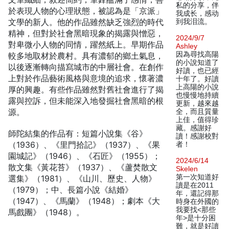
私的分享，伴
於表現人物的心理狀態，被認為是「京派」
我成长，感动
文學的新人。他的作品雖然缺乏強烈的時代
到我泪流。
精神，但對於社會黑暗現象的揭露與憎惡，
2024/9/7
對卑微小人物的同情，躍然紙上。早期作品
Ashley
因為尋找高陽
較多地取材於農村。具有濃郁的鄉土氣息，
的小說知道了
以後逐漸轉向描寫城市的中層社會。在創作
好讀，也已經
上對於作品藝術風格與意境的追求，懷著濃
十年了。好讀
上高陽的小說
厚的興趣。有些作品雖然對舊社會進行了揭
也慢慢地持續
露與控訴，但未能深入地發掘社會黑暗的根
更新，越來越
源。
全，而且質量
上佳，值得珍
藏。感謝好
師陀結集的作品有：短篇小說集《谷》
讀！感謝校對
（1936）、《里門拾記》（1937）、《果
者！
園城記》（1946）、《石匠》（1955）；
2024/6/14
散文集《黃花苔》（1937）、《蘆焚散文
Skelen
第一次知道好
選集》（1981）、《山川、歷史、人物》
讀是在2011
（1979）；中、長篇小說《結婚》
年，還記得那
（1947）、《馬蘭》（1948）；劇本《大
時身在外國的
我要找<那些
馬戲團》（1948）。
年>是十分困
難，就是好讀