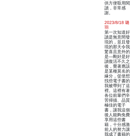
供方便取用閱
讀，非常感
謝。
2023/8/18 璐
羽
第一次知道好
讀是無意間發
現的，並且發
現的那天令我
驚喜且意外的
是—剛好是好
讀復活不久之
後，覺著應該
是某種莫名的
緣分，促使想
找些電子書的
我被帶到了這
裡。這裡有著
各位前輩們辛
苦掃描、品質
極佳的電子
書，讓我這個
後人能夠免費
享用這些書
籍，十分感激
前人的努力讓
我成了書籍的