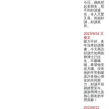
今日，偶然想
起老朋友，想
不到好讀還
在，令人又驚
又喜。祝福好
讀，好讀長
存。
2023/9/24 王
俊文
眼力不好，多
年沒來好讀看
書，今天再訪
好讀方知周劍
輝博士已往
生，不勝唏
噓，希望他安
息天國。沒有
他的辛苦創建
及許多熱心朋
友的共同努
力，好讀不容
易經營至今。
謝謝周博士及
熱心朋友的辛
勞貢獻！
2023/9/12