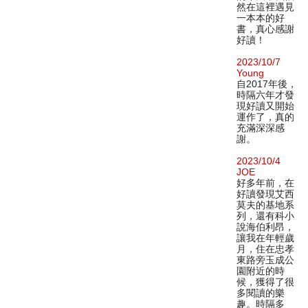
然在這裡遇見
一本本的好
書，真心感謝
好讀！
2023/10/7
Young
自2017年後，
時隔六年才發
現好讀又開始
運作了，真的
充滿深深感
謝。
2023/10/4
JOE
好多年前，在
好讀發現艾西
莫夫的基地系
列，還有科小
說海伯利昂，
讓我在年輕歲
月，住在忠孝
東路旁玉成公
園附近的時
候，獲得了很
多閱讀的樂
趣。時隔多