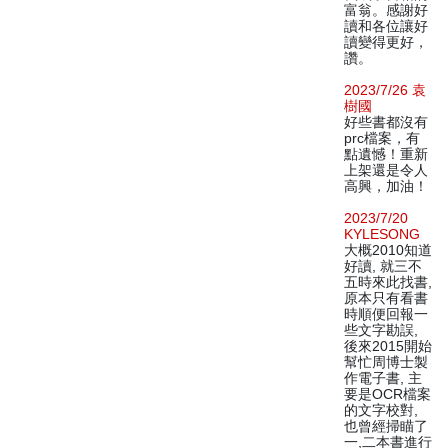
富翁。感謝好
讀和各位讓好
讀變得更好，
讚。
2023/7/26 袁
樹國
好些書都沒有
prc檔案，有
點遺憾！重新
上架還是令人
高興，加油！
2023/7/20
KYLESONG
大概2010知道
好讀, 就三不
五時來此找書,
原本只有看書
時順便回報一
些文字勘誤,
後來2015開始
幫忙周博士製
作電子書, 主
要是OCR檔案
的文字校對,
也曾經掃瞄了
一,二本書進行