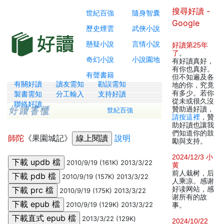
搜尋好讀 -
世紀百強
隨身智囊
Google
歷史煙雲
武俠小說
懸疑小說
言情小說
好讀第25年
了
。
奇幻小說
小說園地
有好讀真好，
有你也真好。
有聲書籍
但不知遍及各
有關好讀
讀友需知
勘誤需知
地的你，究竟
有多少。若你
製書需知
分工輸入
支持好讀
從未或很久沒
聯絡好讀
贊助過好讀，
世紀百強
請按這裡
，贊
助好讀也讓我
們知道你的鼓
師陀
《果園城記》
說明
勵與支持。
2024/12/3 小
2010/9/19 (161K) 2013/3/22
黄
前人栽树，后
2010/9/19 (157K) 2013/3/22
人乘凉。感谢
好读网站，感
2010/9/19 (175K) 2013/3/22
谢所有的故
2010/9/19 (129K) 2013/3/22
事。
2013/3/22 (129K)
2024/10/22