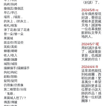
《好讀》了。
紈絝/紈絝
撤個謊/撒個謊
2024/5/8 rc
早己/早已
去年偶然發現
場而，/場面，
好讀，覺得這
的灰上，/的灰土，
裡根本是寶藏
天地！謝謝每
根札/根紮
一位在幕後默
潦了花邊/滾了花邊
默耕耘文學天
替一朵/簪一朵
地的人。
果園城
面這些/而這些
2024/5/7 呢
篙薊/蒿薊
用好讀許多年
卿哪/唧唧
了，感謝重新
收人/收入
更新，也感謝
大家的付出！
瞞跚/蹣跚
城陛/城隍
2024/4/4 R
攝腳攝手/躡腳躡手
這里居然能找
拘祀/枸杞
到哈維爾．西
頗動/顫動
耶拉的書！驚
疑間/疑問
喜萬分！希望
仍用像/仍舊像
能讀到更多這
第二種聲音/分段
位歷史小說大
師的作品！感
「鬼爺」
恩每一位好讀
果園城人想了/？
團隊！
傳護/傳臚