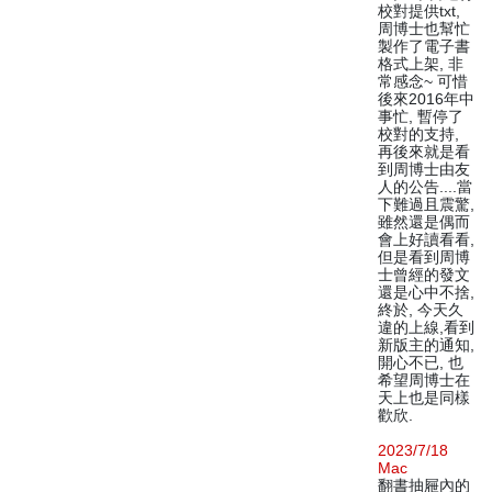
校對提供txt,
周博士也幫忙
製作了電子書
格式上架, 非
常感念~ 可惜
後來2016年中
事忙, 暫停了
校對的支持,
再後來就是看
到周博士由友
人的公告....當
下難過且震驚,
雖然還是偶而
會上好讀看看,
但是看到周博
士曾經的發文
還是心中不捨,
終於, 今天久
違的上線,看到
新版主的通知,
開心不已, 也
希望周博士在
天上也是同樣
歡欣.
2023/7/18
Mac
翻書抽屜內的