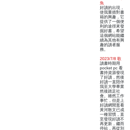
魚
好讀的出現，
使我重措對書
籍的興趣，它
提供了一個便
利的途徑來發
掘好書，希望
這個網站能繼
續為其他有興
趣的讀者服
務。
2023/7/8 歌
讀書時期用
pocket pc 看
書持資源發現
了好讀，然後
好讀一直陪伴
我至大學畢業
然後踏足社
會。雖然工作
事忙，但是上
好讀網閒逛看
黃河散文已成
一種習慣，直
至發現好讀不
再更新，繼而
停站，再從別