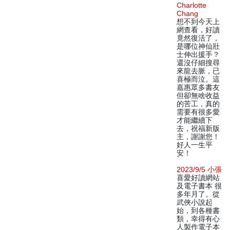
Charlotte
Chang
想不到今天上
網查看，好讀
竟然復活了，
是哪位神仙壯
士伸出援手？
還沒仔細搜尋
來龍去脈，已
喜極而泣。這
嘉惠眾多書友
但卻無啥收益
的苦工，真的
需要有很多愛
才能繼續下
去，祝福新版
主，謝謝您！
好人一生平
安！
2023/9/5 小張
喜愛好讀網站
及電子書本 很
多年月了。從
武俠小說起
始，到各種書
類，幸得有心
人製作電子本