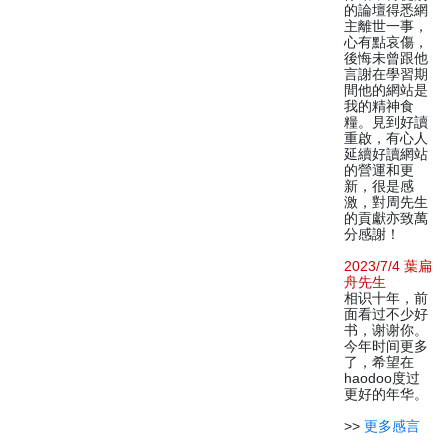
的論壇得悉網
主離世一事，
心有點哀傷，
後悔未曾跟他
言謝在學習期
間他的網站是
我的精神食
糧。見到好讀
重啟，有心人
延續好讀網站
的營運和更
新，很是感
激，對周先生
的貢獻亦致萬
分感謝！
2023/7/4 葉扁
舟先生
相识十年，前
面看过不少好
书，谢谢你。
今年时间更多
了，希望在
haodoo度过
更好的年华。
>>
更多感言