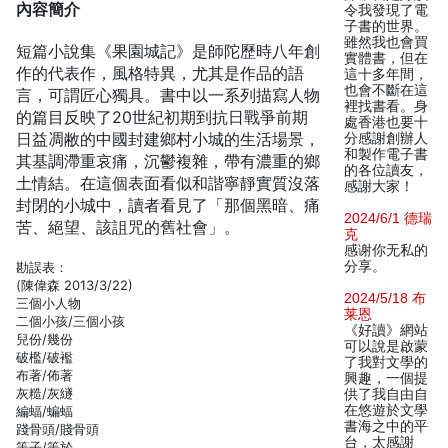
內容簡介
令我發現了電
子書的世界。
雖然我也會買
短篇小說集《果園城記》是師陀歷時八年創
實體書，但在
作的代表作，風格特異，尤其是作品的語
這十多年間，
也會不斷在這
言，可謂匠心獨具。書中以一系列描寫人物
裡找書看。身
的篇目反映了20世紀初期到抗日戰爭前期
處香港也要十
日益凋敝的中國封建鄉村小城的生活場景，
分感謝創辦人
和製作電子書
其基調滯重哀痛，沉鬱複雜，帶有濃重的鄉
的各位讀友，
土情結。在這個表面看似和諧寧靜實質沒落
感謝大家！
封閉的小城中，讀者看見了「那個黑暗、痛
2024/6/1 德瑞
苦、絕望、該詛咒的舊社會」。
克
感谢你无私的
分享。
勘誤表：
(陳偉森 2013/3/22)
2024/5/18 布
三個小人物
莱恩
二個小孩/三個小孩
《好讀》網站
兒份/幾份
可以說是啟蒙
破檻/破襤
了我對文學的
布著/佈著
興趣，一個提
灰糙/灰繸
供了我自由自
在悠遊於文學
編蝠/蝙蝠
書海之中的平
踐骨頭/賤骨頭
台，太感謝
等子/等於