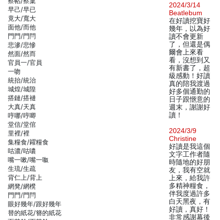
察帖/察稟
2024/3/14
早己/早已
Beatlebum
竟大/寬大
在好讀挖寶好
面他/而他
幾年，以為好
門門/門閂
讀不會更新
了，但還是偶
悲滲/悲慘
爾會上來看
然面/然而
看，沒想到又
官員一/官員
有新書了，超
一吻
級感動！好讀
統抬/統治
真的陪我渡過
城煌/城隍
好多個通勤的
搭鏈/搭褳
日子跟愜意的
大真/天真
週末，謝謝好
讀！
哼哪/哼唧
堂信/堂倌
2024/3/9
里裡/裡
Christine
集糧食/糴糧食
好讀是我這個
咕濃/咕噥
文字工作者隨
嘴一嗽/嘴一呶
時隨地的好朋
生琉/生疏
友，我有空就
背仁上/背上
上來，給我許
多精神糧食，
網凳/網櫈
伴我度過許多
門門/門閂
白天黑夜，有
眼好幾年/跟好幾年
好讀，真好！
替的紙花/簪的紙花
非常感謝幕後