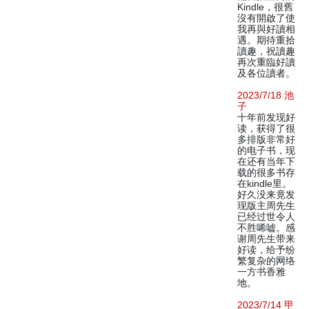
Kindle，很舊
沒有開啟了使
我再與好讀相
遇。期待重拾
讀趣，祝讀趣
再次重臨好讀
及各位讀者。
2023/7/18 池
子
十年前发现好
读，获得了很
多排版非常好
的电子书，现
在还有当年下
载的很多书存
在kindle里。
好久没来竟发
现版主周先生
已经过世令人
不胜唏嘘。感
谢周先生带来
好读，给予纷
繁复杂的网络
一方书香雅
地。
2023/7/14 甲