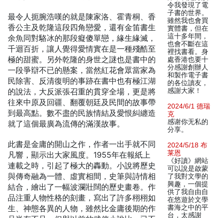
令我發現了電
子書的世界。
最令人扼腕浩嘆的就是陳家洛、霍青桐、香
雖然我也會買
香公主及乾隆這段四角戀愛，還有金笛書生
實體書，但在
這十多年間，
余魚同對駱冰的那段癡傻單戀，緣生緣滅，
也會不斷在這
千迴百折，讓人覺得愛情實在是一種殘酷至
裡找書看。身
極的甜蜜。另外乾隆的身世之謎也是書中的
處香港也要十
分感謝創辦人
一段爭辯不已的懸案，當然紅花會眾當家為
和製作電子書
民除害、反清復明的事跡在書中也有極江湖
的各位讀友，
的說法，大反派張召重的貫穿全場，更是將
感謝大家！
往來中原及回疆、翻覆朝廷及民間的故事帶
2024/6/1 德瑞
到最高點。數不盡的民族情結及愛恨糾纏造
克
感谢你无私的
就了這個最廣為流傳的滿漢故事。
分享。
此書是金庸的開山之作，作者一出手就不同
2024/5/18 布
莱恩
凡響，顯示出大家風度。1955年在報紙上
《好讀》網站
連載之時，引起了極大的轟動。小說將歷史
可以說是啟蒙
與傳奇融為一體、虛實相間，史筆與詩情相
了我對文學的
興趣，一個提
結合，繪出了一幅波瀾壯闊的歷史畫卷。作
供了我自由自
品注重人物性格的刻畫，寫出了許多栩栩如
在悠遊於文學
生、神態各異的人物，雖然比金庸後期的作
書海之中的平
台，太感謝