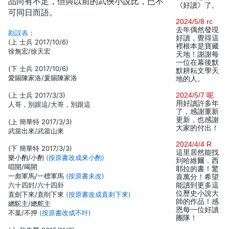
品尚有不足，但與以前的武俠小說比，已不
《好讀》了。
可同日而語。
2024/5/8 rc
去年偶然發現
勘誤表
：
好讀，覺得這
(上 士兵 2017/10/6)
裡根本是寶藏
徐無宏/徐天宏
天地！謝謝每
一位在幕後默
(下 士兵 2017/10/6)
默耕耘文學天
愛賜陳家洛/爰賜陳家洛
地的人。
(上 士兵 2017/3/3)
2024/5/7 呢
用好讀許多年
人哥，別跟這/大哥，別跟這
了，感謝重新
更新，也感謝
(上 簡華特 2017/3/3)
大家的付出！
武當出來/武當山來
2024/4/4 R
(下 簡華特 2017/3/3)
這里居然能找
樂小酌/小酌
(按原書改成來小酌)
到哈維爾．西
唱開/喝開
耶拉的書！驚
一彪軍馬/一標軍馬
(按原書未改)
喜萬分！希望
六十四封/六十四卦
能讀到更多這
位歷史小說大
直劍下來/直削下來
(按原書改成直刺下來)
師的作品！感
總駝主/總舵主
恩每一位好讀
不葉/不押
(按原書改成不叶)
團隊！