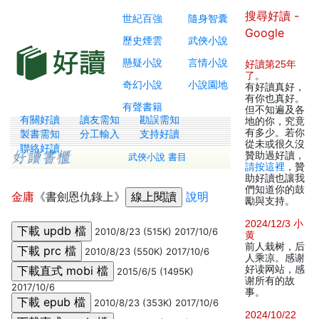
搜尋好讀 -
世紀百強
隨身智囊
Google
歷史煙雲
武俠小說
懸疑小說
言情小說
好讀第25年
了
。
奇幻小說
小說園地
有好讀真好，
有你也真好。
有聲書籍
但不知遍及各
有關好讀
讀友需知
勘誤需知
地的你，究竟
有多少。若你
製書需知
分工輸入
支持好讀
從未或很久沒
聯絡好讀
贊助過好讀，
武俠小說 書目
請按這裡
，贊
助好讀也讓我
們知道你的鼓
金庸
《書劍恩仇錄上》
說明
勵與支持。
2024/12/3 小
2010/8/23 (515K) 2017/10/6
黄
前人栽树，后
2010/8/23 (550K) 2017/10/6
人乘凉。感谢
好读网站，感
2015/6/5 (1495K)
谢所有的故
2017/10/6
事。
2010/8/23 (353K) 2017/10/6
2024/10/22