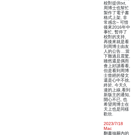
校對提供txt,
周博士也幫忙
製作了電子書
格式上架, 非
常感念~ 可惜
後來2016年中
事忙, 暫停了
校對的支持,
再後來就是看
到周博士由友
人的公告....當
下難過且震驚,
雖然還是偶而
會上好讀看看,
但是看到周博
士曾經的發文
還是心中不捨,
終於, 今天久
違的上線,看到
新版主的通知,
開心不已, 也
希望周博士在
天上也是同樣
歡欣.
2023/7/18
Mac
翻書抽屜內的