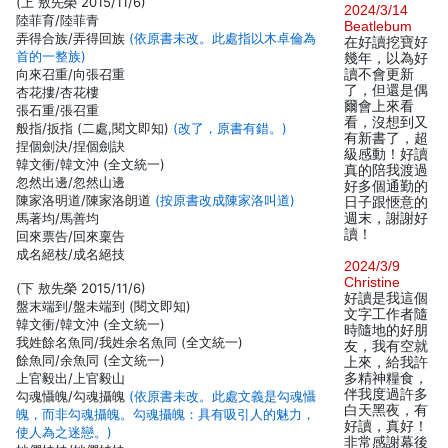
(上 敖先榮 2015/11/6)
2024/3/14
陸菲育/陸菲青
Beatlebum
弄得合族/弄得回族
(依原書未改。此處指以木卓倫為
在好讀挖寶好
首的一整族)
幾年，以為好
向來召重/向張召重
讀不會更新
了，但還是偶
杏花摟/杏花樓
爾會上來看
張石重/張召重
看，沒想到又
般指/扳指 (二處,閱文即知)
(改了，原書有錯。)
有新書了，超
捏個劍決/捏個劍訣
級感動！好讀
韓文衝/韓文沖 (全文統一)
真的陪我渡過
忽然出邊/忽然山邊
好多個通勤的
陳家洛明道/陳家洛朗道
(按原書改成陳家洛叫道)
日子跟愜意的
馬著均/馬善均
週末，謝謝好
讀！
回來票告/回來稟告
成名絕枝/成名絕技
2024/3/9
Christine
(下 敖先榮 2015/11/6)
好讀是我這個
盤末端到/盤未端到 (閱文即知)
文字工作者隨
韓文衝/韓文沖 (全文統一)
時隨地的好朋
我姓餘名魚同/我姓余名魚同 (全文統一)
友，我有空就
餘魚同/余魚同 (全文統一)
上來，給我許
上官毅出/上官毅山
多精神糧食，
伴我度過許多
勾魂懾魄/勾魂攝魄
(依原書未改。此處文義是勾魂懾
白天黑夜，有
魄，而非勾魂攝魄。勾魂攝魄：具有吸引人的魅力，
好讀，真好！
使人為之迷戀。)
非常感謝幕後