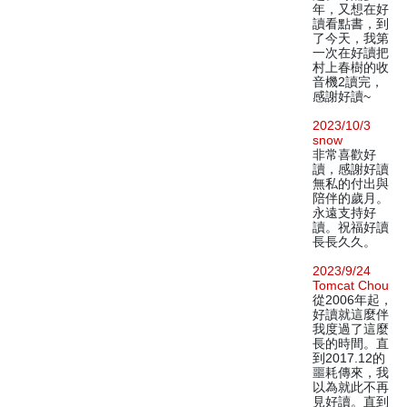
年，又想在好
讀看點書，到
了今天，我第
一次在好讀把
村上春樹的收
音機2讀完，
感謝好讀~
2023/10/3
snow
非常喜歡好
讀，感謝好讀
無私的付出與
陪伴的歲月。
永遠支持好
讀。祝福好讀
長長久久。
2023/9/24
Tomcat Chou
從2006年起，
好讀就這麼伴
我度過了這麼
長的時間。直
到2017.12的
噩耗傳來，我
以為就此不再
見好讀。直到