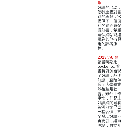
魚
好讀的出現，
使我重措對書
籍的興趣，它
提供了一個便
利的途徑來發
掘好書，希望
這個網站能繼
續為其他有興
趣的讀者服
務。
2023/7/8 歌
讀書時期用
pocket pc 看
書持資源發現
了好讀，然後
好讀一直陪伴
我至大學畢業
然後踏足社
會。雖然工作
事忙，但是上
好讀網閒逛看
黃河散文已成
一種習慣，直
至發現好讀不
再更新，繼而
停站，再從別