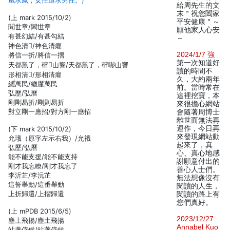
凰求鳳，女性追求男性。)
給周先生的文
末＂祝您闔家
(上 mark 2015/10/2)
平安健康＂～
聞世章/閻世章
願他家人心安
有甚幻結/有甚勾結
～
神色清/神色清癯
2024/1/7 強
將信一折/將信一摺
第一次知道好
天都黑了，砰山響/天都黑了，砰嘭山響
讀的時間不
形相清/形相清癯
久，大約兩年
總萬民/總厪萬民
前。當時常在
弘歷/弘曆
這裡挖寶，本
剛剛易折/剛則易折
來很擔心網站
對立剛一應招/對方剛一應招
會隨著周博士
離世而無法再
運作，今日再
(下 mark 2015/10/2)
來發現網站動
允珴（原字左示右我）/允䄉
起來了，真
弘歷/弘曆
心、真心地感
能不能支援/能不能支持
謝願意付出的
剛才我忘瞭/剛才我忘了
善心人士們。
李沂芷/李沅芷
無法想像沒有
這誓舉動/這番舉動
閱讀的人生，
上折歸還/上摺歸還
閱讀的路上有
您們真好。
(上 mPDB 2015/6/5)
2023/12/27
塵上飛揚/塵土飛揚
Annabel Kuo
站著侍侯/站著侍候