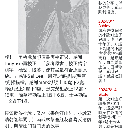
私的分享，伴
我成长，感动
到我泪流。
2024/9/7
Ashley
因為尋找高陽
的小說知道了
好讀，也已經
十年了。好讀
上高陽的小說
也慢慢地持續
版】，美格騰參照原書再校正過。感謝
更新，越來越
全，而且質量
tonyhsie再校正：「參考原書，校正錯字，
上佳，值得珍
別字，標點，段落，使其盡量符合原書原
藏。感謝好
貌。」感謝Sai Lee、周府之獬提供(明河
讀！感謝校對
者！
版)掃描檔。感謝mark勘誤上10處下7處、
峰勘誤上2處下1處、敖先榮勘誤上12處下
2024/6/14
15處、簡華特勘誤上1處下6處、士兵勘誤
Skelen
第一次知道好
上2處下1處。
讀是在2011
年，還記得那
長篇武俠小說，又名《書劍江山》。小說寫
時身在外國的
我要找<那些
清乾隆年間，江南武林幫會紅花會為反清復
年>是十分困
明，與清廷鬥智鬥勇的故事。
難，就是好讀