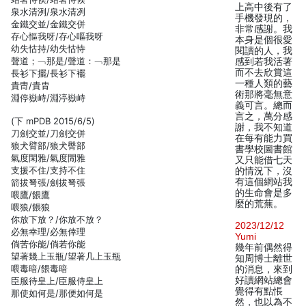
上高中後有了
泉水清洌/泉水清冽
手機發現的，
金鐵交並/金鐵交併
非常感謝。我
存心慪我呀/存心嘔我呀
本身是個很愛
幼失怙持/幼失怙恃
閱讀的人，我
聲道；﹁那是/聲道：﹁那是
感到若我活著
而不去欣賞這
長衫下擺/長衫下襬
一種人類的藝
貴冑/貴胄
術那將毫無意
淵停嶽峙/淵渟嶽峙
義可言。總而
言之，萬分感
(下 mPDB 2015/6/5)
謝，我不知道
刀劍交並/刀劍交併
在每有能力買
狼犬臂部/狼犬臀部
書學校圖書館
氣度閑雅/氣度閒雅
又只能借七天
支援不住/支持不住
的情況下，沒
有這個網站我
箭拔弩張/劍拔弩張
的生命會是多
喂鷹/餵鷹
麼的荒蕪。
喂狼/餵狼
你放下放？/你放不放？
2023/12/12
必無幸理/必無倖理
Yumi
倘苦你能/倘若你能
幾年前偶然得
望著幾上玉瓶/望著几上玉瓶
知周博士離世
喂毒暗/餵毒暗
的消息，來到
好讀網站總會
臣服待皇上/臣服侍皇上
覺得有點悵
那使如何是/那便如何是
然，也以為不