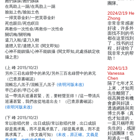
她們妹妹/她們姊妹
團隊。
在馬助上一踢/在馬肋上一踢
臉如上色/臉如土色
2024/2/19 He
一掃芙蓉金針/一把芙蓉金針
Zhong
死也眼目/死也瞑目
非常非常感谢
好读，许多外
再教你一次性命/再救你一次性命
面找不到的书
關叨梅/關明梅
都在这里找到
還刀入鞍/還刀入鞘
了，找书的过
遺體入官/遺體入宮 (閱文即知)
程，好读给了
心神不能鎮懾/心神不能鎮攝 (閱文即知,此處係鎮定收
我非常大的帮
攝之意)
助！
(上 峰 2015/10/2)
2024/1/13
另外三召名綠營中的弟兄/另外三百名綠營中的弟兄
Vanessa
Chen
（已查原書確認）
隔了七年才又
混帳忘八羔子/混帳王八羔子
(依明河版未改)
上來，才知周
早已必折/早已心折
先生離開了。
這一帶清兵巡邏甚緊，丟，要輕聲至得！/這一帶清兵
很高興曾有機
巡邏甚緊，我們改從地道出去！ （已查原書確認）
會參與好讀，
(依明河版未改)
透過網路與周
博士共事（真
(下 峰 2015/10/2)
也才知道的，
常以歌唱代替，出日成韻/常以歌唱代替，出口成韻
一直只稱呼周
先生的)，感謝
卻是凰求鳳，而不是鳳求凰了。/卻是鳳求凰，而不是
好讀團隊！也
凰求鳳了。 （依文義可知）
(未改，原正確。文義是
和過去一樣，