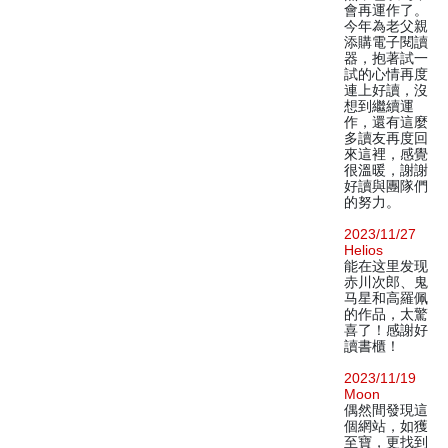
會再運作了。
今年為老父親
添購電子閱讀
器，抱著試一
試的心情再度
連上好讀，沒
想到繼續運
作，還有這麼
多讀友再度回
來這裡，感覺
很溫暖，謝謝
好讀與團隊們
的努力。
2023/11/27
Helios
能在这里发现
赤川次郎、鬼
马星和高羅佩
的作品，太驚
喜了！感謝好
讀書櫃！
2023/11/19
Moon
偶然間發現這
個網站，如獲
至寶，更找到