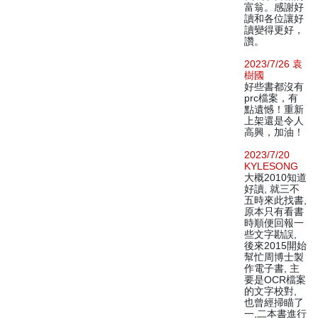
富翁。感謝好
讀和各位讓好
讀變得更好，
讚。
2023/7/26 袁
樹國
好些書都沒有
prc檔案，有
點遺憾！重新
上架還是令人
高興，加油！
2023/7/20
KYLESONG
大概2010知道
好讀, 就三不
五時來此找書,
原本只有看書
時順便回報一
些文字勘誤,
後來2015開始
幫忙周博士製
作電子書, 主
要是OCR檔案
的文字校對,
也曾經掃瞄了
一,二本書進行