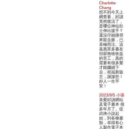
Charlotte
Chang
想不到今天上
網查看，好讀
竟然復活了，
是哪位神仙壯
士伸出援手？
還沒仔細搜尋
來龍去脈，已
喜極而泣。這
嘉惠眾多書友
但卻無啥收益
的苦工，真的
需要有很多愛
才能繼續下
去，祝福新版
主，謝謝您！
好人一生平
安！
2023/9/5 小張
喜愛好讀網站
及電子書本 很
多年月了。從
武俠小說起
始，到各種書
類，幸得有心
人製作電子本