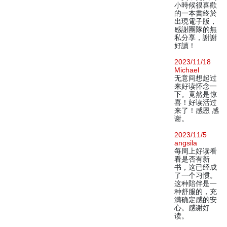
小時候很喜歡
的一本書終於
出現電子版，
感謝團隊的無
私分享，謝謝
好讀！
2023/11/18
Michael
无意间想起过
来好读怀念一
下。竟然是惊
喜！好读活过
来了！感恩 感
谢。
2023/11/5
angsila
每周上好读看
看是否有新
书，这已经成
了一个习惯。
这种陪伴是一
种舒服的，充
满确定感的安
心。感谢好
读。