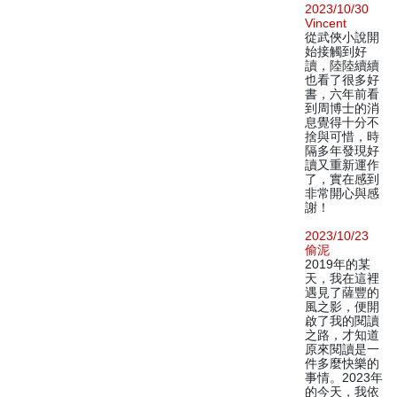
2023/10/30
Vincent
從武俠小說開
始接觸到好
讀，陸陸續續
也看了很多好
書，六年前看
到周博士的消
息覺得十分不
捨與可惜，時
隔多年發現好
讀又重新運作
了，實在感到
非常開心與感
謝！
2023/10/23
偷泥
2019年的某
天，我在這裡
遇見了薩豐的
風之影，便開
啟了我的閱讀
之路，才知道
原來閱讀是一
件多麼快樂的
事情。2023年
的今天，我依