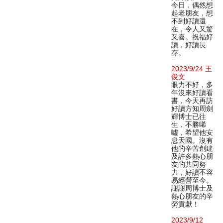
今日，偶然想
起老朋友，想
不到好讀還
在，令人又驚
又喜。祝福好
讀，好讀長
存。
2023/9/24 王
俊文
眼力不好，多
年沒來好讀看
書，今天再訪
好讀方知周劍
輝博士已往
生，不勝唏
噓，希望他安
息天國。沒有
他的辛苦創建
及許多熱心朋
友的共同努
力，好讀不容
易經營至今。
謝謝周博士及
熱心朋友的辛
勞貢獻！
2023/9/12