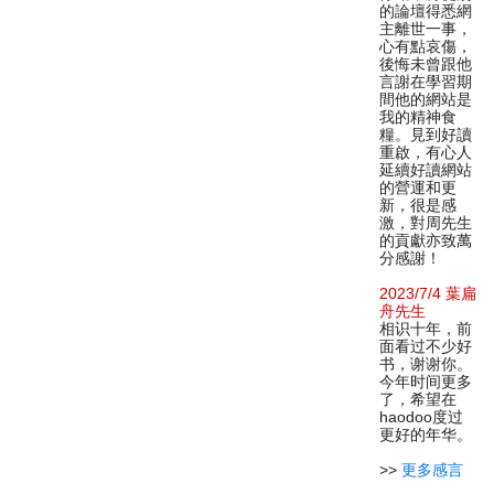
的論壇得悉網
主離世一事，
心有點哀傷，
後悔未曾跟他
言謝在學習期
間他的網站是
我的精神食
糧。見到好讀
重啟，有心人
延續好讀網站
的營運和更
新，很是感
激，對周先生
的貢獻亦致萬
分感謝！
2023/7/4 葉扁
舟先生
相识十年，前
面看过不少好
书，谢谢你。
今年时间更多
了，希望在
haodoo度过
更好的年华。
>>
更多感言