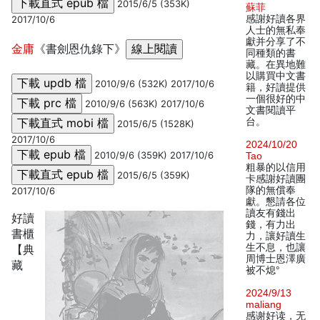
2015/6/5 (353K)
蘇菲
感謝好讀各界
2017/10/6
人士的無私奉
獻并分享了不
金庸
《書劍恩仇錄下》
同種類的書
藏。在異地難
以購買中文書
2010/9/6 (532K) 2017/10/6
籍，好讀提供
一個很好的中
2010/9/6 (563K) 2017/10/6
文書閱讀平
台。
2015/6/5 (1528K)
2017/10/6
2024/10/20
2010/9/6 (359K) 2017/10/6
Tao
粗暴的以信用
2015/6/5 (359K)
卡感謝好讀團
隊的無償奉
2017/10/6
獻。懇請各位
讀友有錢出
好讀
錢，有力出
書櫃
力，讓好讀生
生不息，也讓
【典
周博士恩澤廣
藏
被不熄°
2024/9/13
maliang
感谢好读，无