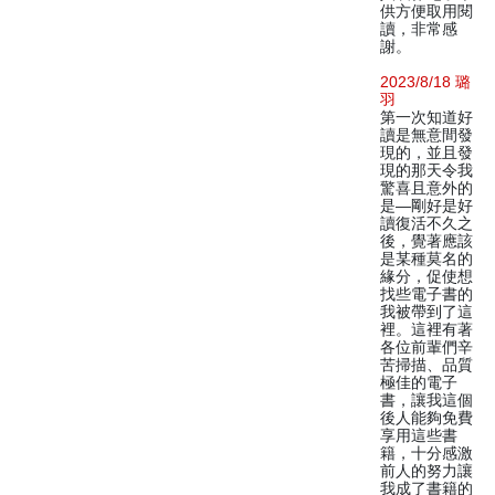
供方便取用閱
讀，非常感
謝。
2023/8/18 璐
羽
第一次知道好
讀是無意間發
現的，並且發
現的那天令我
驚喜且意外的
是—剛好是好
讀復活不久之
後，覺著應該
是某種莫名的
緣分，促使想
找些電子書的
我被帶到了這
裡。這裡有著
各位前輩們辛
苦掃描、品質
極佳的電子
書，讓我這個
後人能夠免費
享用這些書
籍，十分感激
前人的努力讓
我成了書籍的