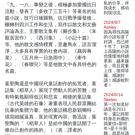
私的分享，伴
「九．一八」事變之後，積極參加愛國抗日
我成长，感动
活動，發表了《多收了三五斗》等著名的短
到我泪流。
篇小說，技巧日臻圓熟。抗日戰爭爆發後，
2024/9/7
輾轉到四川工作和生活，寫作以散文和文藝
Ashley
評論為主。主要散文集有《腳步集》、《未
因為尋找高陽
的小說知道了
厭居習作》，《西川集》，《小記十篇》
好讀，也已經
等。他的散文感情樸實，意趣雋永，語言潔
十年了。好讀
淨，大多具有厚實的社會內容。《藕與蓴
上高陽的小說
也慢慢地持續
菜》、《五月卅一日急雨中》、《牽牛
更新，越來越
花》、《春聯兒》等是他散文中各具特色的
全，而且質量
名篇。
上佳，值得珍
藏。感謝好
讀！感謝校對
葉聖陶還是中國現代童話創作的拓荒者。童
者！
話集《稻草人》展現了勞動人民的苦難，但
2024/6/14
有時氣氛顯得低沉和悲哀，稍後的童話集
Skelen
《古代英雄的石像》著重表現人民群眾團結
第一次知道好
讀是在2011
抗暴的集體力量。他的童話構思新穎獨特，
年，還記得那
描寫細膩逼真，富於現實內容。魯迅說，葉
時身在外國的
聖陶的「《稻草人》是給中國的童話開了一
我要找<那些
年>是十分困
條自己創作的路的」（《表．譯者的
難，就是好讀