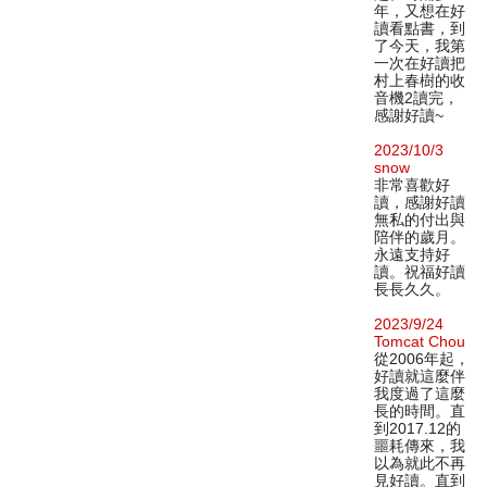
年，又想在好
讀看點書，到
了今天，我第
一次在好讀把
村上春樹的收
音機2讀完，
感謝好讀~
2023/10/3
snow
非常喜歡好
讀，感謝好讀
無私的付出與
陪伴的歲月。
永遠支持好
讀。祝福好讀
長長久久。
2023/9/24
Tomcat Chou
從2006年起，
好讀就這麼伴
我度過了這麼
長的時間。直
到2017.12的
噩耗傳來，我
以為就此不再
見好讀。直到