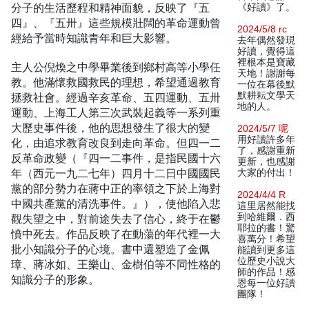
分子的生活歷程和精神面貌，反映了『五
《好讀》了。
四』、『五卅』這些規模壯闊的革命運動曾
2024/5/8 rc
經給予當時知識青年和巨大影響。
去年偶然發現
好讀，覺得這
裡根本是寶藏
主人公倪煥之中學畢業後到鄉村高等小學任
天地！謝謝每
教。他滿懷救國救民的理想，希望通過教育
一位在幕後默
默耕耘文學天
拯救社會。經過辛亥革命、五四運動、五卅
地的人。
運動、上海工人第三次武裝起義等一系列重
大歷史事件後，他的思想發生了很大的變
2024/5/7 呢
用好讀許多年
化，由追求教育改良到走向革命。但四一二
了，感謝重新
反革命政變（『四一二事件，是指民國十六
更新，也感謝
年（西元一九二七年）四月十二日中國國民
大家的付出！
黨的部分勢力在蔣中正的率領之下於上海對
2024/4/4 R
中國共產黨的清洗事件。』），使他陷入悲
這里居然能找
到哈維爾．西
觀失望之中，對前途失去了信心，終于在鬱
耶拉的書！驚
憤中死去。作品反映了在動蕩的年代裡一大
喜萬分！希望
批小知識分子的心境。書中還塑造了金佩
能讀到更多這
位歷史小說大
璋、蔣冰如、王樂山、金樹伯等不同性格的
師的作品！感
知識分子的形象。
恩每一位好讀
團隊！