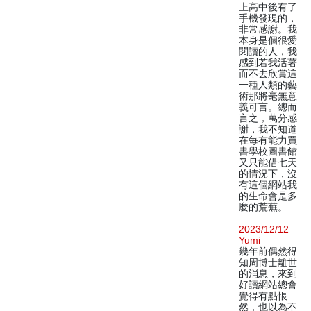
上高中後有了
手機發現的，
非常感謝。我
本身是個很愛
閱讀的人，我
感到若我活著
而不去欣賞這
一種人類的藝
術那將毫無意
義可言。總而
言之，萬分感
謝，我不知道
在每有能力買
書學校圖書館
又只能借七天
的情況下，沒
有這個網站我
的生命會是多
麼的荒蕪。
2023/12/12
Yumi
幾年前偶然得
知周博士離世
的消息，來到
好讀網站總會
覺得有點悵
然，也以為不