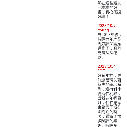
然在這裡遇見
一本本的好
書，真心感謝
好讀！
2023/10/7
Young
自2017年後，
時隔六年才發
現好讀又開始
運作了，真的
充滿深深感
謝。
2023/10/4
JOE
好多年前，在
好讀發現艾西
莫夫的基地系
列，還有科小
說海伯利昂，
讓我在年輕歲
月，住在忠孝
東路旁玉成公
園附近的時
候，獲得了很
多閱讀的樂
趣。時隔多