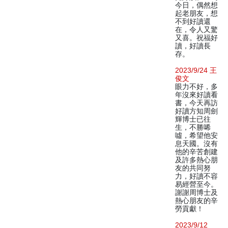
今日，偶然想
起老朋友，想
不到好讀還
在，令人又驚
又喜。祝福好
讀，好讀長
存。
2023/9/24 王
俊文
眼力不好，多
年沒來好讀看
書，今天再訪
好讀方知周劍
輝博士已往
生，不勝唏
噓，希望他安
息天國。沒有
他的辛苦創建
及許多熱心朋
友的共同努
力，好讀不容
易經營至今。
謝謝周博士及
熱心朋友的辛
勞貢獻！
2023/9/12