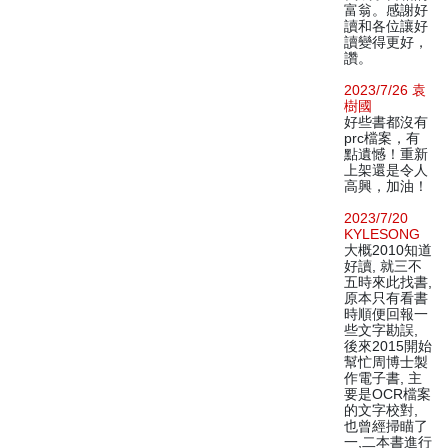
富翁。感謝好
讀和各位讓好
讀變得更好，
讚。
2023/7/26 袁
樹國
好些書都沒有
prc檔案，有
點遺憾！重新
上架還是令人
高興，加油！
2023/7/20
KYLESONG
大概2010知道
好讀, 就三不
五時來此找書,
原本只有看書
時順便回報一
些文字勘誤,
後來2015開始
幫忙周博士製
作電子書, 主
要是OCR檔案
的文字校對,
也曾經掃瞄了
一,二本書進行