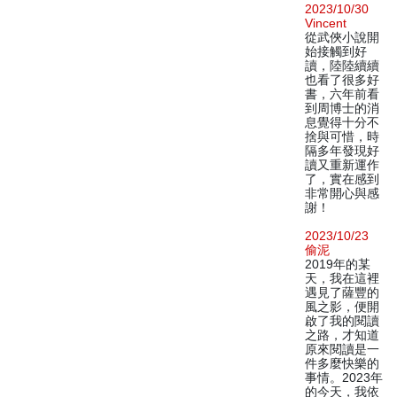
2023/10/30
Vincent
從武俠小說開
始接觸到好
讀，陸陸續續
也看了很多好
書，六年前看
到周博士的消
息覺得十分不
捨與可惜，時
隔多年發現好
讀又重新運作
了，實在感到
非常開心與感
謝！
2023/10/23
偷泥
2019年的某
天，我在這裡
遇見了薩豐的
風之影，便開
啟了我的閱讀
之路，才知道
原來閱讀是一
件多麼快樂的
事情。2023年
的今天，我依