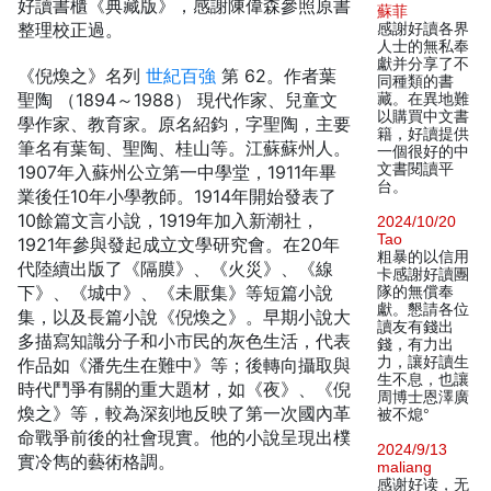
好讀書櫃《典藏版》，感謝陳偉森參照原書
蘇菲
整理校正過。
感謝好讀各界
人士的無私奉
獻并分享了不
《倪煥之》名列
世紀百強
第 62。作者葉
同種類的書
聖陶 （1894～1988） 現代作家、兒童文
藏。在異地難
以購買中文書
學作家、教育家。原名紹鈞，字聖陶，主要
籍，好讀提供
筆名有葉匋、聖陶、桂山等。江蘇蘇州人。
一個很好的中
文書閱讀平
1907年入蘇州公立第一中學堂，1911年畢
台。
業後任10年小學教師。1914年開始發表了
10餘篇文言小說，1919年加入新潮社，
2024/10/20
Tao
1921年參與發起成立文學研究會。在20年
粗暴的以信用
代陸續出版了《隔膜》、《火災》、《線
卡感謝好讀團
下》、《城中》、《未厭集》等短篇小說
隊的無償奉
獻。懇請各位
集，以及長篇小說《倪煥之》。早期小說大
讀友有錢出
多描寫知識分子和小市民的灰色生活，代表
錢，有力出
力，讓好讀生
作品如《潘先生在難中》等；後轉向攝取與
生不息，也讓
時代鬥爭有關的重大題材，如《夜》、《倪
周博士恩澤廣
煥之》等，較為深刻地反映了第一次國內革
被不熄°
命戰爭前後的社會現實。他的小說呈現出樸
2024/9/13
實冷雋的藝術格調。
maliang
感谢好读，无