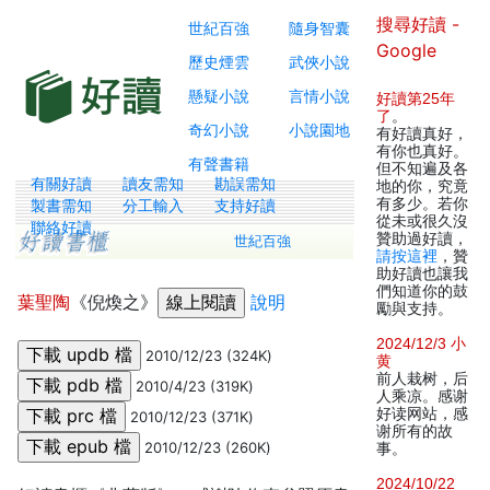
搜尋好讀 -
世紀百強
隨身智囊
Google
歷史煙雲
武俠小說
懸疑小說
言情小說
好讀第25年
了
。
奇幻小說
小說園地
有好讀真好，
有你也真好。
有聲書籍
但不知遍及各
有關好讀
讀友需知
勘誤需知
地的你，究竟
有多少。若你
製書需知
分工輸入
支持好讀
從未或很久沒
聯絡好讀
贊助過好讀，
世紀百強
請按這裡
，贊
助好讀也讓我
們知道你的鼓
葉聖陶
《倪煥之》
說明
勵與支持。
2024/12/3 小
2010/12/23 (324K)
黄
前人栽树，后
2010/4/23 (319K)
人乘凉。感谢
好读网站，感
2010/12/23 (371K)
谢所有的故
2010/12/23 (260K)
事。
2024/10/22