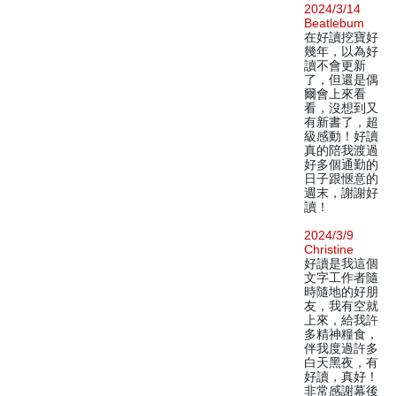
2024/3/14
Beatlebum
在好讀挖寶好
幾年，以為好
讀不會更新
了，但還是偶
爾會上來看
看，沒想到又
有新書了，超
級感動！好讀
真的陪我渡過
好多個通勤的
日子跟愜意的
週末，謝謝好
讀！
2024/3/9
Christine
好讀是我這個
文字工作者隨
時隨地的好朋
友，我有空就
上來，給我許
多精神糧食，
伴我度過許多
白天黑夜，有
好讀，真好！
非常感謝幕後