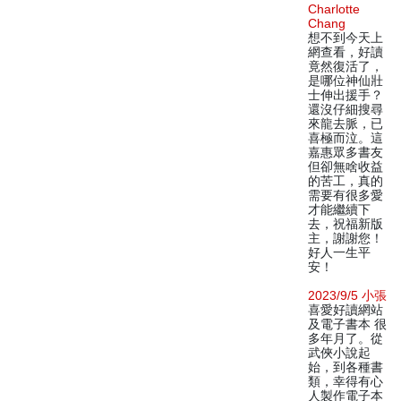
Charlotte
Chang
想不到今天上
網查看，好讀
竟然復活了，
是哪位神仙壯
士伸出援手？
還沒仔細搜尋
來龍去脈，已
喜極而泣。這
嘉惠眾多書友
但卻無啥收益
的苦工，真的
需要有很多愛
才能繼續下
去，祝福新版
主，謝謝您！
好人一生平
安！
2023/9/5 小張
喜愛好讀網站
及電子書本 很
多年月了。從
武俠小說起
始，到各種書
類，幸得有心
人製作電子本