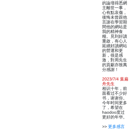
的論壇得悉網
主離世一事，
心有點哀傷，
後悔未曾跟他
言謝在學習期
間他的網站是
我的精神食
糧。見到好讀
重啟，有心人
延續好讀網站
的營運和更
新，很是感
激，對周先生
的貢獻亦致萬
分感謝！
2023/7/4 葉扁
舟先生
相识十年，前
面看过不少好
书，谢谢你。
今年时间更多
了，希望在
haodoo度过
更好的年华。
>>
更多感言