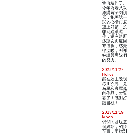
會再運作了。
今年為老父親
添購電子閱讀
器，抱著試一
試的心情再度
連上好讀，沒
想到繼續運
作，還有這麼
多讀友再度回
來這裡，感覺
很溫暖，謝謝
好讀與團隊們
的努力。
2023/11/27
Helios
能在这里发现
赤川次郎、鬼
马星和高羅佩
的作品，太驚
喜了！感謝好
讀書櫃！
2023/11/19
Moon
偶然間發現這
個網站，如獲
至寶，更找到