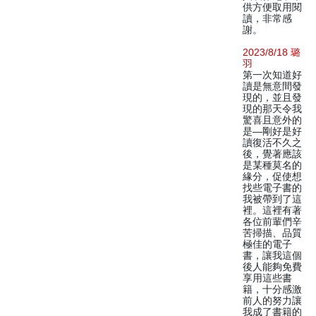
供方便取用閱
讀，非常感
謝。
2023/8/18 璐
羽
第一次知道好
讀是無意間發
現的，並且發
現的那天令我
驚喜且意外的
是—剛好是好
讀復活不久之
後，覺著應該
是某種莫名的
緣分，促使想
找些電子書的
我被帶到了這
裡。這裡有著
各位前輩們辛
苦掃描、品質
極佳的電子
書，讓我這個
後人能夠免費
享用這些書
籍，十分感激
前人的努力讓
我成了書籍的