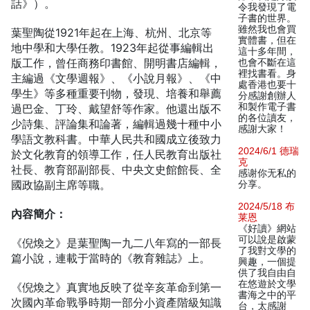
話》）。
令我發現了電
子書的世界。
雖然我也會買
葉聖陶從1921年起在上海、杭州、北京等
實體書，但在
地中學和大學任教。1923年起從事編輯出
這十多年間，
版工作，曾任商務印書館、開明書店編輯，
也會不斷在這
裡找書看。身
主編過《文學週報》、《小說月報》、《中
處香港也要十
學生》等多種重要刊物，發現、培養和舉薦
分感謝創辦人
和製作電子書
過巴金、丁玲、戴望舒等作家。他還出版不
的各位讀友，
少詩集、評論集和論著，編輯過幾十種中小
感謝大家！
學語文教科書。中華人民共和國成立後致力
2024/6/1 德瑞
於文化教育的領導工作，任人民教育出版社
克
社長、教育部副部長、中央文史館館長、全
感谢你无私的
國政協副主席等職。
分享。
2024/5/18 布
內容簡介：
莱恩
《好讀》網站
可以說是啟蒙
《倪煥之》是葉聖陶一九二八年寫的一部長
了我對文學的
篇小說，連載于當時的《教育雜誌》上。
興趣，一個提
供了我自由自
在悠遊於文學
《倪煥之》真實地反映了從辛亥革命到第一
書海之中的平
次國內革命戰爭時期一部分小資產階級知識
台，太感謝