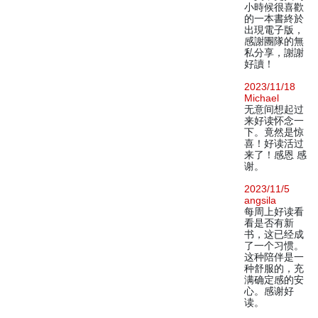
小時候很喜歡
的一本書終於
出現電子版，
感謝團隊的無
私分享，謝謝
好讀！
2023/11/18
Michael
无意间想起过
来好读怀念一
下。竟然是惊
喜！好读活过
来了！感恩 感
谢。
2023/11/5
angsila
每周上好读看
看是否有新
书，这已经成
了一个习惯。
这种陪伴是一
种舒服的，充
满确定感的安
心。感谢好
读。