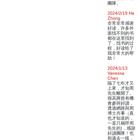
團隊。
2024/2/19 He
Zhong
非常非常感谢
好读，许多外
面找不到的书
都在这里找到
了，找书的过
程，好读给了
我非常大的帮
助！
2024/1/13
Vanessa
Chen
隔了七年才又
上來，才知周
先生離開了。
很高興曾有機
會參與好讀，
透過網路與周
博士共事（真
也才知道的，
一直只稱呼周
先生的)，感謝
好讀團隊！也
和過去一樣，