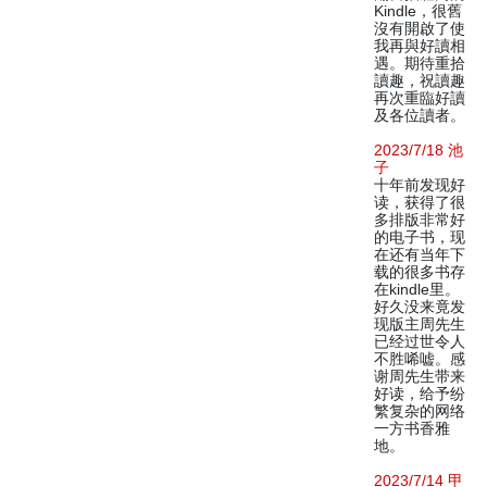
Kindle，很舊
沒有開啟了使
我再與好讀相
遇。期待重拾
讀趣，祝讀趣
再次重臨好讀
及各位讀者。
2023/7/18 池
子
十年前发现好
读，获得了很
多排版非常好
的电子书，现
在还有当年下
载的很多书存
在kindle里。
好久没来竟发
现版主周先生
已经过世令人
不胜唏嘘。感
谢周先生带来
好读，给予纷
繁复杂的网络
一方书香雅
地。
2023/7/14 甲