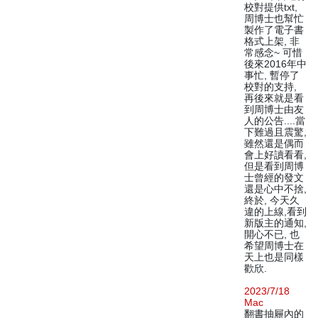
校對提供txt,
周博士也幫忙
製作了電子書
格式上架, 非
常感念~ 可惜
後來2016年中
事忙, 暫停了
校對的支持,
再後來就是看
到周博士由友
人的公告....當
下難過且震驚,
雖然還是偶而
會上好讀看看,
但是看到周博
士曾經的發文
還是心中不捨,
終於, 今天久
違的上線,看到
新版主的通知,
開心不已, 也
希望周博士在
天上也是同樣
歡欣.
2023/7/18
Mac
翻書抽屜內的