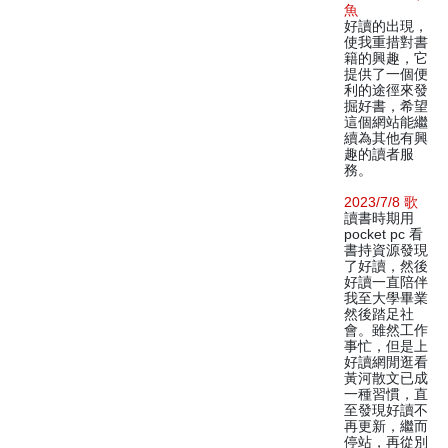
魚
好讀的出現，
使我重措對書
籍的興趣，它
提供了一個便
利的途徑來發
掘好書，希望
這個網站能繼
續為其他有興
趣的讀者服
務。
2023/7/8 歌
讀書時期用
pocket pc 看
書持資源發現
了好讀，然後
好讀一直陪伴
我至大學畢業
然後踏足社
會。雖然工作
事忙，但是上
好讀網閒逛看
黃河散文已成
一種習慣，直
至發現好讀不
再更新，繼而
停站，再從別