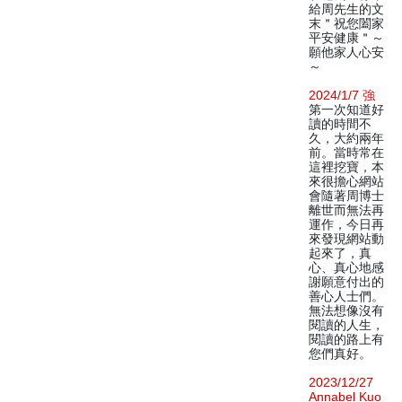
給周先生的文
末＂祝您闔家
平安健康＂～
願他家人心安
～
2024/1/7 強
第一次知道好
讀的時間不
久，大約兩年
前。當時常在
這裡挖寶，本
來很擔心網站
會隨著周博士
離世而無法再
運作，今日再
來發現網站動
起來了，真
心、真心地感
謝願意付出的
善心人士們。
無法想像沒有
閱讀的人生，
閱讀的路上有
您們真好。
2023/12/27
Annabel Kuo