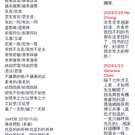
槍著說道/搶著說道
團隊。
越未越覺/越來越覺
笑直/笑道
2024/2/19 He
雲安道宮/雲安道：
Zhong
有此一同/有此一問
非常非常感谢
好读，许多外
靈騖峰/靈鷲峰
面找不到的书
前輩同住/前輩同往
都在这里找到
玉蕭/玉簫
了，找书的过
忽黨一股/忽地一股
程，好读给了
當然不去是/當然不是去
我非常大的帮
唐努碧穆/唐努珠穆
助！
奇寒徹骨/奇寒澈骨
炔如閃電/快如閃電
2024/1/13
Vanessa
雲涼/雲瓊
Chen
不嫌棄的後/不嫌棄的話
隔了七年才又
蒼者的/蒼老的
上來，才知周
結我指路/給我指路
先生離開了。
卻也不知他/卻也不如他
很高興曾有機
似雙掌之力/以雙掌之力
會參與好讀，
丈廷壁/文廷壁
透過網路與周
遍了一支歌/編了一支歌
博士共事（真
也才知道的，
一直只稱呼周
(mPDB 2015/11/6)
先生的)，感謝
修改標點 (多處)
好讀團隊！也
也是的的有神/也是灼灼有神
和過去一樣，
我全部知道。/我全都知道。