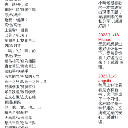
小時候很喜歡
去、踏/去，踏
的一本書終於
耀眼生顆/耀眼生纈
出現電子版，
穹姬/與姬
感謝團隊的無
趣麼：/趣麼？
私分享，謝謝
高憎/高僧
好讀！
上聲響/一聲響
2023/11/18
巳著了/已著了
Michael
挺匐再上/挺劍再上
无意间想起过
叫誼/叫道
来好读怀念一
「嗎」的/「噹」的
下。竟然是惊
學杜/學士
喜！好读活过
稱為相同/稱為相國
来了！感恩 感
庸盒筆記/庸盦筆記
谢。
俠動手/快動手
2023/11/5
丐幫的向/丐幫的人向
angsila
高手之兒還/高手之外，還
每周上好读看
雙腿孽張/雙腿擘張
看是否有新
眾目跌瞪/眾目睽睽
书，这已经成
左支右繼/左支右絀
了一个习惯。
腳躡/腳跟
这种陪伴是一
他、他」/他、他......」
种舒服的，充
蟻所至/蟻所蛀
满确定感的安
心。感谢好
天高厚/天高地厚
读。
想法王與/想法正與
打個噸/打個盹