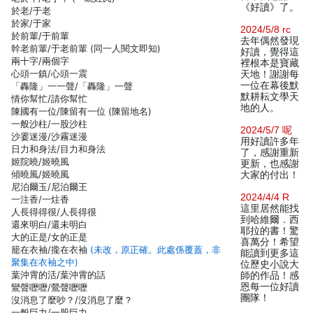
《好讀》了。
於老/于老
於家/于家
2024/5/8 rc
於前輩/于前輩
去年偶然發現
幹老前輩/于老前輩 (同一人閱文即知)
好讀，覺得這
兩十字/兩個字
裡根本是寶藏
心頭一鎮/心頭一震
天地！謝謝每
一位在幕後默
「轟隆」一一聲/「轟隆」一聲
默耕耘文學天
情你幫忙/請你幫忙
地的人。
陳國有一位/陳留有一位 (陳留地名)
一般沙柱/一股沙柱
2024/5/7 呢
沙霎迷漫/沙霧迷漫
用好讀許多年
日力和身法/目力和身法
了，感謝重新
姬院曉/姬曉風
更新，也感謝
傾曉風/姬曉風
大家的付出！
尼泊爾玉/尼泊爾王
2024/4/4 R
一注香/一炷香
這里居然能找
人長得得很/人長得很
到哈維爾．西
還來明白/還未明白
耶拉的書！驚
大的正是/女的正是
喜萬分！希望
籠在衣袖/攏在衣袖
(未改，原正確。此處係覆蓋，非
能讀到更多這
聚集在衣袖之中)
位歷史小說大
葉沖霄的活/葉沖霄的話
師的作品！感
恩每一位好讀
鸞聲嚦嚦/鶯聲嚦嚦
團隊！
沒消息了麼吵？/沒消息了麼？
一般巨力/一股巨力