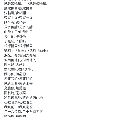
就是姬曉風。」/就是姬曉風。
趨此機會/趁此機會
決粘開/訣粘開
袈裟上展/袈裟一展
跌坐菩/趺坐菩
周密他計/周密的計
由他的了/由他約了
授引他/援引他
了服睛/了眼睛
根深抵固/根深柢固
號稱，『勤王』/號稱『勤王』
淚光、瑩然/淚光瑩然
但因他他們/但因他們
匹己足/匹已足
野獸曲吼/野獸的吼
問必你/何必你
所要我的/所要找的
就追上會/就追上去
充受傷/無受傷
開枝時/開枝葉
將你來此地/將你送來此地
心裡暗矣/心裡暗笑
我真前王/我真是前王
二十八道道/二十八道刀痕
被掄擒/被擒的