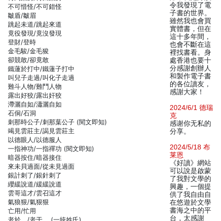
令我發現了電
不可惜怪/不可錯怪
子書的世界。
皺盾/皺眉
雖然我也會買
跳起未道/跳起來道
實體書，但在
竟役發現/竟沒發現
這十多年間，
登財/登時
也會不斷在這
金毛駿/金毛狻
裡找書看。身
卻競敢/卻竟敢
處香港也要十
分感謝創辦人
鐵蓮於打中/鐵蓮子打中
和製作電子書
叫兒子走過/叫化子走過
的各位讀友，
難斗人物/難鬥人物
感謝大家！
露出好狡/露出奸狡
滯灑自如/瀟灑自如
2024/6/1 德瑞
石侗/石洞
克
刺那時公子/刺那葉公子 (閱文即知)
感谢你无私的
竭見雲莊主/謁見雲莊主
分享。
以德眼人/以德服人
2024/5/18 布
一指神功/一指禪功 (閱文即知)
莱恩
暗器按住/暗器接住
《好讀》網站
來未貝過面/從未見過面
可以說是啟蒙
銀計刺了/銀針刺了
了我對文學的
纓緩說道/緩緩說道
興趣，一個提
雲哥這才/雲召這才
供了我自由自
氣狼狠/氣狠狠
在悠遊於文學
書海之中的平
亡用/忙用
台，太感謝
老於，/老于， (一統姓氏)