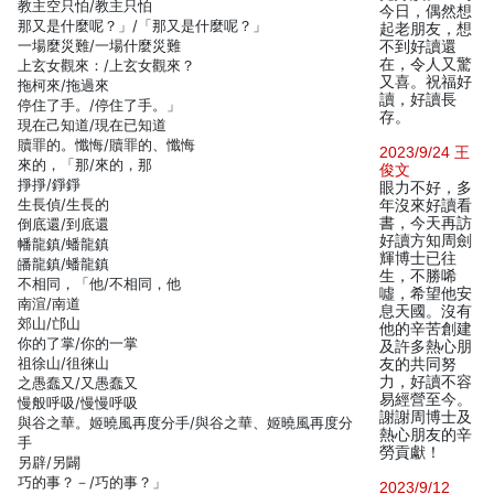
教主空只怕/教主只怕
今日，偶然想
那又是什麼呢？」/「那又是什麼呢？」
起老朋友，想
一場麼災難/一場什麼災難
不到好讀還
在，令人又驚
上玄女觀來：/上玄女觀來？
又喜。祝福好
拖柯來/拖過來
讀，好讀長
停住了手。/停住了手。」
存。
現在己知道/現在已知道
贖罪的。懺悔/贖罪的、懺悔
2023/9/24 王
來的，「那/來的，那
俊文
掙掙/錚錚
眼力不好，多
生長偵/生長的
年沒來好讀看
書，今天再訪
倒底還/到底還
好讀方知周劍
幡龍鎮/蟠龍鎮
輝博士已往
皤龍鎮/蟠龍鎮
生，不勝唏
不相同，「他/不相同，他
噓，希望他安
南渲/南道
息天國。沒有
郊山/邙山
他的辛苦創建
你的了掌/你的一掌
及許多熱心朋
祖徐山/徂徠山
友的共同努
力，好讀不容
之愚蠢又/又愚蠢又
易經營至今。
慢般呼吸/慢慢呼吸
謝謝周博士及
與谷之華。姬曉風再度分手/與谷之華、姬曉風再度分
熱心朋友的辛
手
勞貢獻！
另辟/另闢
巧的事？－/巧的事？」
2023/9/12