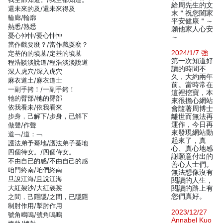
給周先生的文
還未來的及/還未來得及
末＂祝您闔家
輪廊/輪廓
平安健康＂～
熱悉/熟悉
願他家人心安
憂心仲忡/憂心忡忡
～
當作戲要麼？/當作戲耍麼？
2024/1/7 強
定基的的墳墓/定基的墳墓
第一次知道好
程浩談淡說道/程浩淡淡說道
讀的時間不
深人虎穴/深入虎穴
久，大約兩年
麻衣道土/麻衣道士
前。當時常在
一副手拷！/一副手銬！
這裡挖寶，本
牠的臂部/牠的臀部
來很擔心網站
依我看未/依我看來
會隨著周博士
步身，己解下/步身，已解下
離世而無法再
運作，今日再
做聲/作聲
來發現網站動
道﹁/道：﹁
起來了，真
護法弟予驀地/護法弟子驀地
心、真心地感
四個待女。/四個侍女。
謝願意付出的
不由自已的感/不由自己的感
善心人士們。
咱門終南/咱們終南
無法想像沒有
旦說江海/且說江海
閱讀的人生，
大紅袈沙/大紅袈裟
閱讀的路上有
您們真好。
之間，己隱隱/之間，已隱隱
制肘作用/掣肘作用
2023/12/27
號角鳴嗚/號角嗚嗚
Annabel Kuo