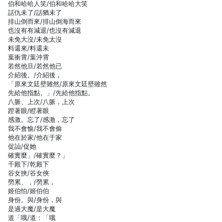
伯和哈哈人笑/伯和哈哈大笑
話仇未了/話猶未了
排山倒而來/排山倒海而來
也沒有有減退/也沒有減退
未免大沒/未免太沒
料還來/料還未
葉衝霄/葉沖霄
若然他旦/若然他已
介紹後。/介紹後，
「原來文廷壁雖然/原來文廷壁雖然
先給他指點。」/先給他指點。
八脈、上次/八脈，上次
蹬著眼/瞪著眼
感激。忘了/感激，忘了
我不會愉/我不會偷
他在於家/他在于家
促訕/促她
確實麼」/確實麼？」
干殿下/乾殿下
谷女挾/谷女俠
勞累、，/勞累，
姬伯怕/姬伯伯
身份。與/身份，與
是過大魔/是大魔
道「哦/道：「哦