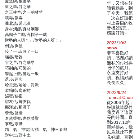
盧道磷/盧道璘
年，又想在好
穀之華/谷之華
讀看點書，到
之三林竺/之一的林竺
了今天，我第
喂毒/餵毒
一次在好讀把
村上春樹的收
喬北滇/喬北溟
音機2讀完，
身材炯娜/身材婀娜
感謝好讀~
高帽子二戴/高帽子一戴
附勢的人嗎？」/附勢的人呀！」
2023/10/3
倒須/倒鬚
snow
咬了一日/咬了一口
非常喜歡好
瞞器/暗器
讀，感謝好讀
谷之早/谷之華早
無私的付出與
陪伴的歲月。
巧制的/巧製的
永遠支持好
響起上般/響起一般
讀。祝福好讀
茗步/蓮步
長長久久。
哈貴派/哈哈，貴派
肩縮時/肩縮肘
2023/9/24
泌密/秘密
Tomcat Chou
辯友仇/辨友仇
從2006年起，
那漢於/那漢子
好讀就這麼伴
我度過了這麼
發毫/髮毫
長的時間。直
倉然聲響/砉然聲響
到2017.12的
寒戰/寒噤
噩耗傳來，我
精、氣、神幾部/精、氣、神三者都
以為就此不再
對中士/對中土
見好讀。直到