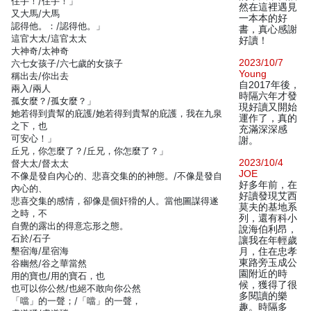
住手！/住手！」
然在這裡遇見
又大馬/大馬
一本本的好
認得他。：/認得他。」
書，真心感謝
這官大太/這官太太
好讀！
大神奇/太神奇
2023/10/7
六七女孩子/六七歲的女孩子
Young
稱出去/你出去
自2017年後，
兩入/兩人
時隔六年才發
孤女麼？/孤女麼？」
現好讀又開始
她若得到貴幫的庇護/她若得到貴幫的庇護，我在九泉
運作了，真的
之下，也
充滿深深感
可安心！」
謝。
丘兄，你怎麼了？/丘兄，你怎麼了？」
2023/10/4
督大太/督太太
JOE
不像是發自內心的、悲喜交集的的神態。/不像是發自
好多年前，在
內心的、
好讀發現艾西
悲喜交集的感情，卻像是個奸猾的人。當他圖謀得遂
莫夫的基地系
之時，不
列，還有科小
自覺的露出的得意忘形之態。
說海伯利昂，
石於/石子
讓我在年輕歲
墾宿海/星宿海
月，住在忠孝
東路旁玉成公
谷幽然/谷之華當然
園附近的時
用的寶也/用的寶石，也
候，獲得了很
也可以你公然/也絕不敢向你公然
多閱讀的樂
「噹」的一聲；/「噹」的一聲，
趣。時隔多