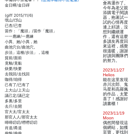
會再運作了。
金日暺/金日磾
今年為老父親
添購電子閱讀
(giff 2015/11/6)
器，抱著試一
氓山/邙山
試的心情再度
已杏/已杳
連上好讀，沒
當作：「魔頭」/當作「魔頭」
想到繼續運
一一應練/一應練
作，還有這麼
多讀友再度回
小異、她/小異，她
來這裡，感覺
曲池穴台/曲池穴。
很溫暖，謝謝
步法」這種/步法」，這種
好讀與團隊們
貧前/面前
的努力。
竟釉/竟黏
炔要/快要
2023/11/27
去我回/去找回
Helios
咖得/咱得
能在这里发现
赤川次郎、鬼
己有了/已有了
马星和高羅佩
上大山/上天山
的作品，太驚
議己定/議已定
喜了！感謝好
多裏/多里
讀書櫃！
去斤/去開
官大太/官太太
2023/11/19
那官人人/那官太太
Moon
啼啼叨叨/嘮嘮叨叨
偶然間發現這
個網站，如獲
肖道/甬道
至寶，更找到
偷愉/偷偷