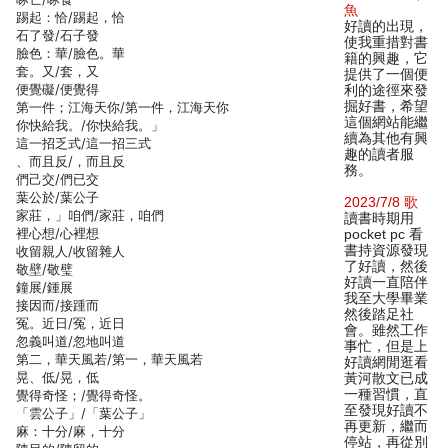
魚
踢起：恰/踢起，恰
好讀的出現，
石了發/石子發
使我重措對書
臉色：華/臉色。華
籍的興趣，它
套。又/套，又
提供了一個便
便覺礙/便覺得
利的途徑來發
掘好書，希望
第一件；江海天你/第一件，江海天你
這個網站能繼
你快給我。/你快給我。」
續為其他有興
這一招乏式/這一招三式
趣的讀者服
、而且反/，而且反
務。
們己交/們已交
葉公於/葉公子
2023/7/8 歌
家莊，」咱們/家莊，咱們
讀書時期用
裡心想/心裡想
pocket pc 看
書持資源發現
收留親人/收留雜人
了好讀，然後
敬壁/敬璧
好讀一直陪伴
鐘展/鍾展
我至大學畢業
接因而/接踵而
然後踏足社
冤。近日/冤，近日
會。雖然工作
忽義叫道/忽地叫道
事忙，但是上
第二，華天風若/第一，華天風若
好讀網閒逛看
晃、低/晃，低
黃河散文已成
一種習慣，直
覺得奇怪；/覺得奇怪。
至發現好讀不
「雲公子」/「葉公子」
再更新，繼而
麻：十分/麻，十分
停站，再從別