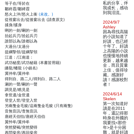
私的分享，伴
等子在/等於在
我成长，感动
鄒終霞/鄒絳霞
到我泪流。
怒火上沖/怒火上衝
(未改。)
從視窗出去/從後窗出去 (請查原文)
2024/9/7
揉身/猱身
Ashley
咧的一劍/唰的一劍
因為尋找高陽
抬起兵刃/拾起兵刃
的小說知道了
誰部以為/誰都以為
好讀，也已經
十年了。好讀
大過分/太過分
上高陽的小說
提綱摯領/提綱挈領
也慢慢地持續
江道：/江南道：
更新，越來越
武功秘度/武功秘籍 (本書皆用籍)
全，而且質量
皤龍/蟠龍 (小鎮名)
上佳，值得珍
冀仲牟/翼仲牟
藏。感謝好
得到自、路二人/得到白、路二人
讀！感謝校對
涮的一聲/唰的一聲
者！
調見是/瞧見是
2024/6/14
拿世遺/金世遺
Skelen
登堂人世/登堂入世
第一次知道好
另兩隻金毛狻/這兩隻金毛狻 (只有兩隻)
讀是在2011
音無音訊/杳無音訊
年，還記得那
唐經天伯怕/唐經天伯伯
時身在外國的
翼忡牟/翼仲牟
我要找<那些
突然變褐/突然變得
年>是十分困
難，就是好讀
再問柴房/再回柴房