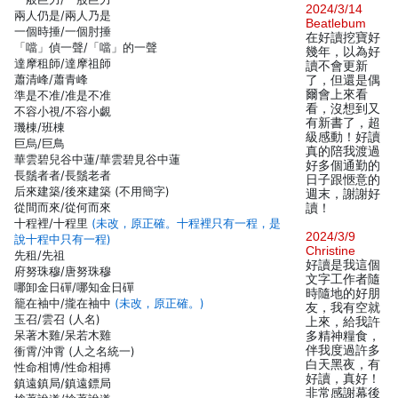
2024/3/14
兩人仍是/兩人乃是
Beatlebum
一個時捶/一個肘捶
在好讀挖寶好
「噹」偵一聲/「噹」的一聲
幾年，以為好
達摩租師/達摩祖師
讀不會更新
蕭清峰/蕭青峰
了，但還是偶
爾會上來看
準是不准/准是不准
看，沒想到又
不容小視/不容小覷
有新書了，超
璣棟/班棟
級感動！好讀
巨烏/巨鳥
真的陪我渡過
華雲碧兒谷中蓮/華雲碧見谷中蓮
好多個通勤的
長鬚者者/長鬚老者
日子跟愜意的
后來建築/後來建築 (不用簡字)
週末，謝謝好
從間而來/從何而來
讀！
十程裡/十程里
(未改，原正確。十程裡只有一程，是
2024/3/9
說十程中只有一程)
Christine
先租/先祖
好讀是我這個
府努珠穆/唐努珠穆
文字工作者隨
哪卸金日磾/哪知金日磾
時隨地的好朋
籠在袖中/攏在袖中
(未改，原正確。)
友，我有空就
玉召/雲召 (人名)
上來，給我許
呆著木雞/呆若木雞
多精神糧食，
伴我度過許多
衝霄/沖霄 (人之名統一)
白天黑夜，有
性命相博/性命相搏
好讀，真好！
鎮遠鎮局/鎮遠鏢局
非常感謝幕後