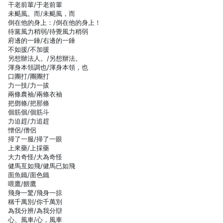
干老前輩/于老前輩
未颳風。而/未颳風，而
倒在他的身上：/倒在他的身上！
待黨風力稍弱/待覺風力稍弱
府邊的一錘/右邊的一錘
不如援/不加援
另想辦法人。/另想辦法。
渾身本領調也/渾身本領，也
口團打/團團打
力一技/力一拔
兩條農袖/兩條衣袖
把鄧條/把那條
個筋個/個筋斗
力迫趕/力追趕
憎侶/僧侶
掃了一服/掃了一眼
上來藥/上採藥
大力奇怪/大為奇怪
健馬亙如飛/健馬已如飛
面魚鐵/面色鐵
喂鷹/餵鷹
飛身一驚/飛身一掠
稱千萬別/你千萬別
為我分辨/為我分辯
心、風車/心，風車