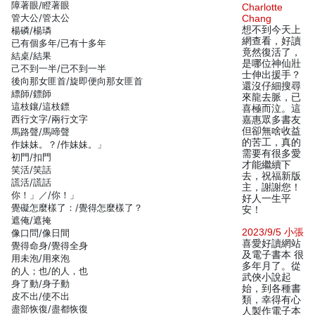
障著眼/瞪著眼
Charlotte
管大公/管太公
Chang
想不到今天上
楊磷/楊璘
網查看，好讀
已有個多年/已有十多年
竟然復活了，
結桌/結果
是哪位神仙壯
己不到一半/已不到一半
士伸出援手？
後向那女匪首/旋即便向那女匪首
還沒仔細搜尋
縹師/鏢師
來龍去脈，已
這枝鑲/這枝鏢
喜極而泣。這
西行文字/兩行文字
嘉惠眾多書友
但卻無啥收益
馬路聲/馬啼聲
的苦工，真的
作妹妹。？/作妹妹。」
需要有很多愛
初門/扣門
才能繼續下
笑活/笑話
去，祝福新版
謊活/謊話
主，謝謝您！
你！」／/你！」
好人一生平
覺礙怎麼樣了：/覺得怎麼樣了？
安！
遮俺/遮掩
2023/9/5 小張
像口問/像日間
喜愛好讀網站
覺得命身/覺得全身
及電子書本 很
用未泡/用來泡
多年月了。從
的人；也/的人，也
武俠小說起
身了動/身子動
始，到各種書
皮不出/使不出
類，幸得有心
盡部恢復/盡都恢復
人製作電子本