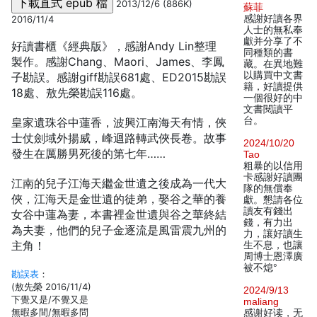
2013/12/6 (886K)
蘇菲
感謝好讀各界
2016/11/4
人士的無私奉
獻并分享了不
好讀書櫃《經典版》，感謝Andy Lin整理
同種類的書
製作。感謝Chang、Maori、James、李鳳
藏。在異地難
以購買中文書
子勘誤。感謝giff勘誤681處、ED2015勘誤
籍，好讀提供
18處、敖先榮勘誤116處。
一個很好的中
文書閱讀平
台。
皇家遺珠谷中蓮香，波興江南海天有情，俠
士仗劍域外揚威，峰迴路轉武俠長卷。故事
2024/10/20
發生在厲勝男死後的第七年……
Tao
粗暴的以信用
卡感謝好讀團
江南的兒子江海天繼金世遺之後成為一代大
隊的無償奉
俠，江海天是金世遺的徒弟，娶谷之華的養
獻。懇請各位
讀友有錢出
女谷中蓮為妻，本書裡金世遺與谷之華終結
錢，有力出
為夫妻，他們的兒子金逐流是風雷震九州的
力，讓好讀生
主角！
生不息，也讓
周博士恩澤廣
被不熄°
勘誤表
：
(敖先榮 2016/11/4)
2024/9/13
下覺又是/不覺又是
maliang
無暇多間/無暇多問
感谢好读，无