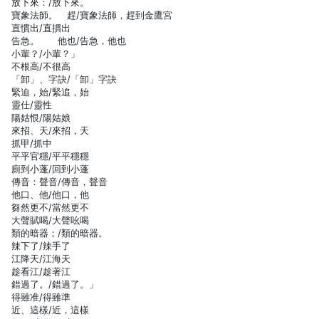
放下來：/放下來。
寶象法師。 趕/寶象法師，趕到金鷹宮
直慣出/直摜出
告急。 他也/告急，他也
小輩？/小輩？」
不根高/不很高
「卸」、字訣/「卸」字訣
緊迫，始/緊追，始
靈仕/靈性
陽姑恨/陽姑娘
來招、天/來招，天
抓甲/抓中
平平官穩/平平穩穩
廁到小蓬/回到小蓬
傳音：聲音/傳音，聲音
他口、他/他口，他
芻然更不/當然更不
大聲賦喝/大聲吆喝
類的暗器；/類的暗器。
辣下了/辣手了
江降天/江海天
趁看江/趁著江
錯過了。/錯過了。」
得雖准/得雖準
近、這樣/近，這樣