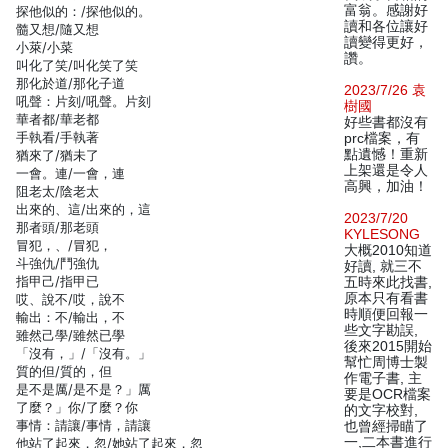
富翁。感謝好
探他似的：/探他似的。
讀和各位讓好
髓又想/隨又想
讀變得更好，
小萊/小菜
讚。
叫化了笑/叫化笑了笑
那化於道/那化子道
2023/7/26 袁
吼聲：片刻/吼聲。片刻
樹國
華者都/華老都
好些書都沒有
手執看/手執著
prc檔案，有
點遺憾！重新
猶來了/猶未了
上架還是令人
一會。連/一會，連
高興，加油！
阻老太/陰老太
出來的、這/出來的，這
2023/7/20
那者頭/那老頭
KYLESONG
冒犯，、/冒犯，
大概2010知道
斗強仇/鬥強仇
好讀, 就三不
指甲己/指甲已
五時來此找書,
原本只有看書
哎、說不/哎，說不
時順便回報一
輸出：不/輸出，不
些文字勘誤,
雖然己學/雖然已學
後來2015開始
「沒有，」/「沒有。」
幫忙周博士製
質的但/質的，但
作電子書, 主
是不是厲/是不是？」厲
要是OCR檔案
了麼？」你/了麼？你
的文字校對,
事情：請讓/事情，請讓
也曾經掃瞄了
一,二本書進行
他站了起來，忽/她站了起來，忽