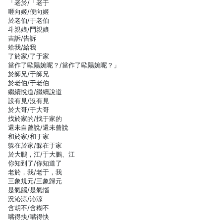
「老於/「老于
咂向姬/便向姬
於老伯/于老伯
斗親娘/鬥親娘
吉訴/告訴
蛤我/給我
了於家/了于家
當作了歐陽婉呢？/當作了歐陽婉呢？」
於師兄/于師兄
於老伯/于老伯
繼續悅道/繼續說道
設有見/沒有見
於大哥/于大哥
找於家的/找于家的
還未自曾說/還未曾說
和於家/和于家
躲在於家/躲在于家
於大鵬，江/于大鵬、江
你知到了/你知道了
老於，我/老于，我
三象規元/三象歸元
是氣腦/是氣惱
況沁涼/沁涼
含胡不/含糊不
嘴得抉/嘴得快