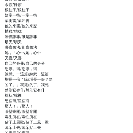
余霞/餘霞
根往子/根柱子
疑掌一指/一掌一指
葉衝雷/葉沖霄
他的來國/他的來歷
槽糕/糟糕
難怪誰非/誰是誰非
朋天/明天
哪寶象法/那寶象法
她，「心中/她，心中
叉喜/又喜
自己的身冊/自己的身分
恩厚。留/恩厚，留
練武、一這篇/練武，這篇
增長一倍了除/增長一倍？除
的了。」我死/的了。我死
然則它存什/然則它有什
棉祆/棉襖
懇宿簿/星宿海
驚人！」/驚人！
牆壁寄開/牆壁穿開
毒生所在/毒性所在
佔了上風歐/佔了上風，歐
耳朵上去/耳朵貼上去
的鬼活/的鬼話