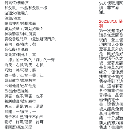
箭高弦/箭離弦
供方便取用閱
讀，非常感
和父親。一樣/和父親一樣
謝。
漩璣穴/璇璣穴
酒憊/酒意
2023/8/18 璐
曉風抑面/曉風拂面
羽
婉姑娘麼：/婉姑娘麼？
第一次知道好
神功聽震/神功所震
讀是無意間發
竟役發現門戶．/竟沒發現門戶。
現的，並且發
在內；都/在內，都
現的那天令我
驚喜且意外的
音低礙/音低得
是—剛好是好
刺死當/刺死！」當
讀復活不久之
「掙」的一聲/的「錚」的一聲
後，覺著應該
海天：右抓/海天，右抓
是某種莫名的
巧勁；將/巧勁，將
緣分，促使想
得一聲，江/的一聲，江
找些電子書的
厲副教立/厲副教主
我被帶到了這
己知他是/已知他是
裡。這裡有著
各位前輩們辛
己從她/已從她
苦掃描、品質
厲害：也不/厲害，也不
極佳的電子
被糾纏礙/被糾纏得
書，讓我這個
再三：還是/再三，還是
後人能夠免費
展開；一/展開，一
享用這些書
身子不山已/身子不由己
籍，十分感激
哎吁，好可/哎呀，好可
前人的努力讓
毫閱歷/毫無閱歷
我成了書籍的