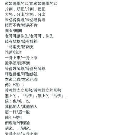
來姬曉風的武/原來姬曉風的武
片刻，順把/片刻，便把
大怒，分山/大怒，分出
未必脅得過/未必勝得過
輕而不肯/輕易不肯
圈圇/圈圈
老哥哥讓你先/老哥哥，你先
綽有餘格/綽有餘裕
「將兩支/將兩支
詫遁/詫道
一身上來/一身上乘
殿字湧/殿宇湧
等會幾師尊/等會兒師尊
釋迦佛租/釋迦佛祖
本來己聯/本來已聯
傳》/傳》）
黃教對支立形勢/黃教對立的形勢
無上的，『活佛』/無上的『活佛』，
候：也/候，也
其他豹人/其他的人
眉一軒/眉一皺
佛詛/佛祖
們理淪/們理論
胡來。」/胡來。
夫是不弱/大是不弱