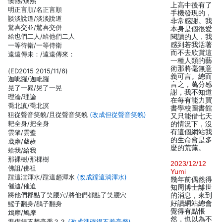
懊熱/燠熱
上高中後有了
明正言順/名正言順
手機發現的，
談淡說道/淡淡說道
非常感謝。我
驚喜交並/驚喜交併
本身是個很愛
給也們二人/給他們二人
閱讀的人，我
感到若我活著
一等待衛/一等侍衛
而不去欣賞這
遠遠傳未：/遠遠傳來：
一種人類的藝
術那將毫無意
(ED2015 2015/11/6)
義可言。總而
迦呲羅/迦毗羅
言之，萬分感
晃了一晁/晃了一晃
謝，我不知道
理淪/理論
在每有能力買
喬北滇/喬北溟
書學校圖書館
狙從聲音笑貌/且從聲音笑貌
(改成但從聲音笑貌)
又只能借七天
耙全身/把全身
的情況下，沒
有這個網站我
雲肇/雲璧
的生命會是多
葳雍/葳蕤
麼的荒蕪。
蛤我/給我
那裸樹/那棵樹
2023/12/12
佛詛/佛祖
Yumi
蹚這漟渾水/蹚這趟渾水
(改成蹚這淌渾水)
幾年前偶然得
催迪/催迫
知周博士離世
將他們郡點了笑腰穴/將他們都點了笑腰穴
的消息，來到
好讀網站總會
鰩子翻身/鷂子翻身
覺得有點悵
鴆摩/鳩摩
然，也以為不
準備得不禁毫黍？？
(改成準確得不差毫釐)