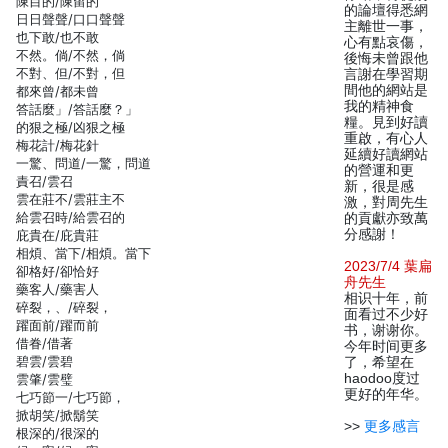
陳目的/陳留的
的論壇得悉網
日日聲聲/口口聲聲
主離世一事，
也下敢/也不敢
心有點哀傷，
不然。倘/不然，倘
後悔未曾跟他
不對、但/不對，但
言謝在學習期
間他的網站是
都來曾/都未曾
我的精神食
答話麼」/答話麼？」
糧。見到好讀
的狠之極/凶狠之極
重啟，有心人
梅花計/梅花針
延續好讀網站
一驚、問道/一驚，問道
的營運和更
責召/雲召
新，很是感
雲在莊不/雲莊主不
激，對周先生
給雲召時/給雲召的
的貢獻亦致萬
分感謝！
庇貴在/庇貴莊
相煩、當下/相煩。當下
2023/7/4 葉扁
卻格好/卻恰好
舟先生
藥客人/藥害人
相识十年，前
碎裂，、/碎裂，
面看过不少好
躍面前/躍而前
书，谢谢你。
借眷/借著
今年时间更多
碧雲/雲碧
了，希望在
haodoo度过
雲肇/雲璧
更好的年华。
七巧節一/七巧節，
掀胡笑/掀鬍笑
>>
更多感言
根深的/很深的