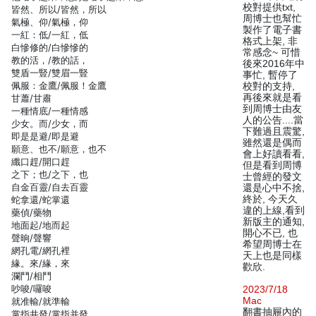
校對提供txt,
皆然、所以/皆然，所以
周博士也幫忙
氣極、仰/氣極，仰
製作了電子書
一紅：低/一紅，低
格式上架, 非
白慘修的/白慘慘的
常感念~ 可惜
教的活，/教的話，
後來2016年中
雙盾一豎/雙眉一豎
事忙, 暫停了
佩服：金鷹/佩服！金鷹
校對的支持,
再後來就是看
甘蕭/甘肅
到周博士由友
一種情底/一種情感
人的公告....當
少女。而/少女，而
下難過且震驚,
即是是避/即是避
雖然還是偶而
願意、也不/願意，也不
會上好讀看看,
纖口趕/開口趕
但是看到周博
之下；也/之下，也
士曾經的發文
自金百靈/自去百靈
還是心中不捨,
終於, 今天久
蛇拿還/蛇掌還
違的上線,看到
藥偵/藥物
新版主的通知,
地面起/地而起
開心不已, 也
聲晌/聲響
希望周博士在
網孔電/網孔裡
天上也是同樣
緣。來/緣，來
歡欣.
瀾鬥/相鬥
吵唆/囉唆
2023/7/18
Mac
就准輸/就準輸
翻書抽屜內的
掌指井發/掌指并發