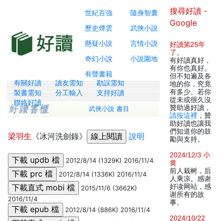
搜尋好讀 -
世紀百強
隨身智囊
Google
歷史煙雲
武俠小說
懸疑小說
言情小說
好讀第25年
了
。
奇幻小說
小說園地
有好讀真好，
有你也真好。
有聲書籍
但不知遍及各
有關好讀
讀友需知
勘誤需知
地的你，究竟
有多少。若你
製書需知
分工輸入
支持好讀
從未或很久沒
聯絡好讀
贊助過好讀，
武俠小說 書目
請按這裡
，贊
助好讀也讓我
們知道你的鼓
梁羽生
《冰河洗劍錄》
說明
勵與支持。
2024/12/3 小
2012/8/14 (1329K) 2016/11/4
黄
前人栽树，后
2012/8/14 (1336K) 2016/11/4
人乘凉。感谢
好读网站，感
2015/11/6 (3662K)
谢所有的故
2016/11/4
事。
2012/8/14 (886K) 2016/11/4
2024/10/22