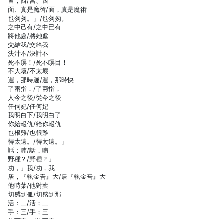
宮，西/宮、西
面、真是魔術/面，真是魔術
也匆匆。」/也匆匆。
之中己有/之中已有
將他處/將她處
交結我/交給我
決汁不/決計不
死不瞑！/死不瞑目！
不大壞/不太壞
遲，那時遲/遲，那時快
了兩指：/了兩指，
人今之後/從今之後
任伺妃/任何妃
我明白下/我明白了
你給報仇/給你報仇
也根難/也很難
得太遠。/得太遠。」
話：喃/話，喃
野種？/野種？」
功，」我/功，我
居，『執金吾』大/居『執金吾』大
他時葉/他對葉
切感到孤/切感到那
活：二/活；二
手：三/手；三