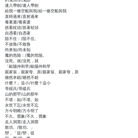
連入帶劍/連人帶劍
給我一條空船與我/給一條空船與我
直時過來/直射過來
毒素盪/毒索盪
抓看杖頭/抓著杖頭
自憑看/自憑著
阻不住：/阻不住。
不放魯/不敢魯
尚來知/尚未知
魔的危險：/魔的危險。
沒死。就/沒死，就
「歐陽仲和早/歐陽仲和早
親家翁，親家母、原/親家翁、親家母，原
雖然本錯/雖然不錯
什麼？」這小/什麼？這小
哥綏兵/哥緩兵
山的那罕/山的那年
不堪：如/不堪。如
永世下忘/永世不忘
方今明瞭/方今明了
不久。寶象/不久，寶象
走人洞窟/走入洞窟
散功。/散功。」
巒，「從/巒，從