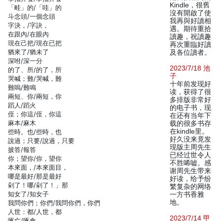
Kindle，很舊
「畦」的/「哇」的
沒有開啟了使
斗念頭/一個念頭
我再與好讀相
字決，/字訣，
遇。期待重拾
在跟內/在眼內
讀趣，祝讀趣
現在己把/現在已把
再次重臨好讀
猶來了/猶未了
及各位讀者。
深咐/深一分
2023/7/18 池
的了、所/的了，所
子
哭喊；難/哭喊，難
十年前发现好
難嗚/難鳴
读，获得了很
兩短、你/兩短，你
多排版非常好
蹈人/蹈火
的电子书，现
侄；你這/侄，你這
在还有当年下
麻本/麻木
载的很多书存
在kindle里。
些時。也/些時，也
好久没来竟发
說過；只要/說過，只要
现版主周先生
披答/報答
已经过世令人
你；望你/你，望你
不胜唏嘘。感
本來面，/本來面目，
谢周先生带来
哪是最好/那是最好
好读，给予纷
剁了！哪/剁了！」那
繁复杂的网络
知女了/知女子
一方书香雅
地。
我問你們；你們/我問你們，你們
人世：都/人世，都
2023/7/14 甲
啄亡/啄食