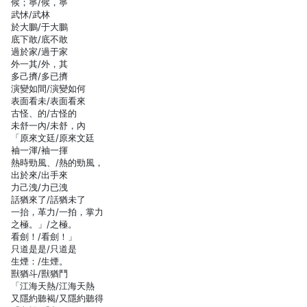
候；寧/候，寧
武怵/武林
於大鵬/于大鵬
底下敢/底不敢
過於家/過于家
外一其/外，其
多己擠/多已擠
演變如間/演變如何
表面看未/表面看來
古怪、的/古怪的
未舒一內/未舒，內
「原來文廷/原來文廷
袖一渾/袖一揮
熱時勁風、/熱的勁風，
出於來/出手來
力己洩/力已洩
話猶來了/話猶未了
一抬，革力/一拍，掌力
之極。」/之極。
看劍！/看劍！」
只道是是/只道是
生煙：/生煙。
獸猶斗/獸猶鬥
「江海天熱/江海天熱
又隱約聽褐/又隱約聽得