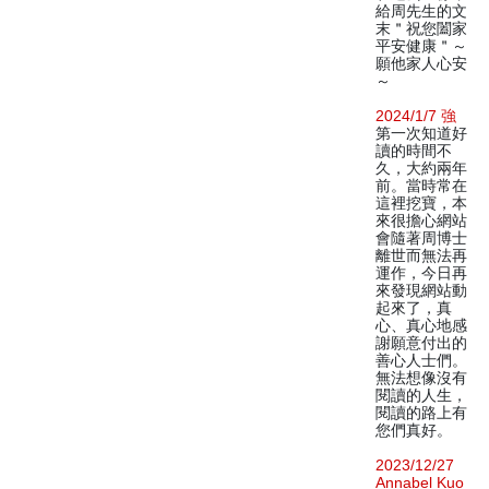
給周先生的文
末＂祝您闔家
平安健康＂～
願他家人心安
～
2024/1/7 強
第一次知道好
讀的時間不
久，大約兩年
前。當時常在
這裡挖寶，本
來很擔心網站
會隨著周博士
離世而無法再
運作，今日再
來發現網站動
起來了，真
心、真心地感
謝願意付出的
善心人士們。
無法想像沒有
閱讀的人生，
閱讀的路上有
您們真好。
2023/12/27
Annabel Kuo