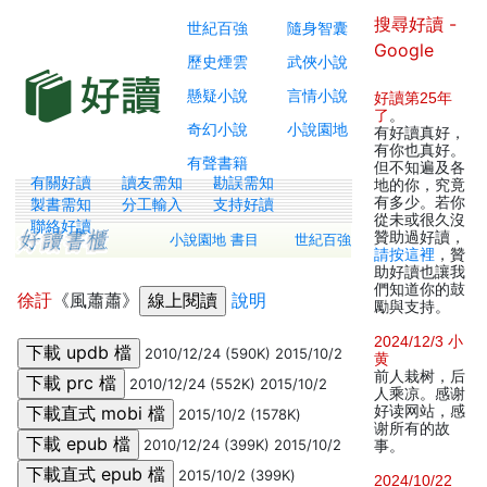
搜尋好讀 -
世紀百強
隨身智囊
Google
歷史煙雲
武俠小說
懸疑小說
言情小說
好讀第25年
了
。
奇幻小說
小說園地
有好讀真好，
有你也真好。
有聲書籍
但不知遍及各
有關好讀
讀友需知
勘誤需知
地的你，究竟
有多少。若你
製書需知
分工輸入
支持好讀
從未或很久沒
聯絡好讀
贊助過好讀，
小說園地 書目
世紀百強
請按這裡
，贊
助好讀也讓我
們知道你的鼓
徐訏
《風蕭蕭》
說明
勵與支持。
2024/12/3 小
2010/12/24 (590K) 2015/10/2
黄
前人栽树，后
2010/12/24 (552K) 2015/10/2
人乘凉。感谢
好读网站，感
2015/10/2 (1578K)
谢所有的故
2010/12/24 (399K) 2015/10/2
事。
2015/10/2 (399K)
2024/10/22