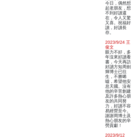
今日，偶然想
起老朋友，想
不到好讀還
在，令人又驚
又喜。祝福好
讀，好讀長
存。
2023/9/24 王
俊文
眼力不好，多
年沒來好讀看
書，今天再訪
好讀方知周劍
輝博士已往
生，不勝唏
噓，希望他安
息天國。沒有
他的辛苦創建
及許多熱心朋
友的共同努
力，好讀不容
易經營至今。
謝謝周博士及
熱心朋友的辛
勞貢獻！
2023/9/12