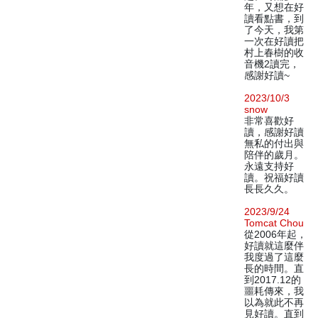
年，又想在好
讀看點書，到
了今天，我第
一次在好讀把
村上春樹的收
音機2讀完，
感謝好讀~
2023/10/3
snow
非常喜歡好
讀，感謝好讀
無私的付出與
陪伴的歲月。
永遠支持好
讀。祝福好讀
長長久久。
2023/9/24
Tomcat Chou
從2006年起，
好讀就這麼伴
我度過了這麼
長的時間。直
到2017.12的
噩耗傳來，我
以為就此不再
見好讀。直到