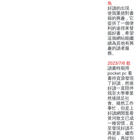
魚
好讀的出現，
使我重措對書
籍的興趣，它
提供了一個便
利的途徑來發
掘好書，希望
這個網站能繼
續為其他有興
趣的讀者服
務。
2023/7/8 歌
讀書時期用
pocket pc 看
書持資源發現
了好讀，然後
好讀一直陪伴
我至大學畢業
然後踏足社
會。雖然工作
事忙，但是上
好讀網閒逛看
黃河散文已成
一種習慣，直
至發現好讀不
再更新，繼而
停站，再從別