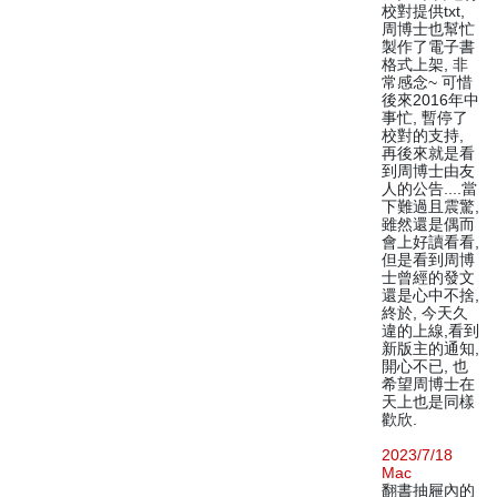
校對提供txt,
周博士也幫忙
製作了電子書
格式上架, 非
常感念~ 可惜
後來2016年中
事忙, 暫停了
校對的支持,
再後來就是看
到周博士由友
人的公告....當
下難過且震驚,
雖然還是偶而
會上好讀看看,
但是看到周博
士曾經的發文
還是心中不捨,
終於, 今天久
違的上線,看到
新版主的通知,
開心不已, 也
希望周博士在
天上也是同樣
歡欣.
2023/7/18
Mac
翻書抽屜內的