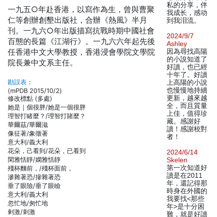
私的分享，伴
一九五○年赴香港，以寫作為生，曾與曹聚
我成长，感动
仁等創辦創墾出版社，合辦《熱風》半月
到我泪流。
刊。一九六○年出版描寫抗戰時期中國社會
2024/9/7
百態的長篇《江湖行》。一九六六年起先後
Ashley
任香港中文大學教授，香港浸會學院文學院
因為尋找高陽
的小說知道了
院長兼中文系主任。
好讀，也已經
十年了。好讀
勘誤表
：
上高陽的小說
也慢慢地持續
(mPDB 2015/10/2)
更新，越來越
修改標點 (多處)
全，而且質量
她是｜個很胖/她是一個很胖
上佳，值得珍
理智打睹麼？/理智打賭麼？
藏。感謝好
華爾茲/華爾滋
讀！感謝校對
像征著/象徵著
者！
意大利/義大利
花朵，己看到/花朵，已看到
2024/6/14
閑雅恬靜/嫻雅恬靜
Skelen
第一次知道好
殘杯麵前，/殘杯面前，
讀是在2011
滲雜著恐/摻雜著恐
年，還記得那
垂了眼險/垂了眼瞼
時身在外國的
意大利/義大利
我要找<那些
忽忙地/匆忙地
年>是十分困
剌激/刺激
難，就是好讀