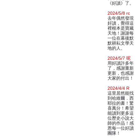
《好讀》了。
2024/5/8 rc
去年偶然發現
好讀，覺得這
裡根本是寶藏
天地！謝謝每
一位在幕後默
默耕耘文學天
地的人。
2024/5/7 呢
用好讀許多年
了，感謝重新
更新，也感謝
大家的付出！
2024/4/4 R
這里居然能找
到哈維爾．西
耶拉的書！驚
喜萬分！希望
能讀到更多這
位歷史小說大
師的作品！感
恩每一位好讀
團隊！