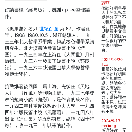
蘇菲
感謝好讀各界
好讀書櫃《經典版》，感謝k.p.lee整理製
人士的無私奉
作。
獻并分享了不
同種類的書
藏。在異地難
《風蕭蕭》名列
世紀百強
第 67。作者徐
以購買中文書
訏，1908-1980.10.5，浙江慈溪人。一九
籍，好讀提供
一個很好的中
三三年北大哲學系畢業，轉該校心理學系讀
文書閱讀平
研究生。北大讀書時發表短篇小說《煙
台。
圈》。一九三四年在上海任《人間世》月刊
2024/10/20
編輯。一九三六年發表了短篇小說《郭慶
Tao
記》。一九三六年赴法國巴黎大學修哲學，
粗暴的以信用
獲博士學位。
卡感謝好讀團
隊的無償奉
獻。懇請各位
抗戰爆發後回國，居上海。先後任《天地
讀友有錢出
人》、《作風》等刊物主編。一九三七年發
錢，有力出
力，讓好讀生
表的短篇小說《鬼戀》，是作者的成名作。
生不息，也讓
一九四二年赴重慶執教於中央大學。一九四
周博士恩澤廣
被不熄°
四年出版長篇小說《風蕭蕭》。一九四八年
出版《進香集》等五部詩集，總稱《四十詩
2024/9/13
綜》，收一九三二年以來的詩作。
maliang
感谢好读，无