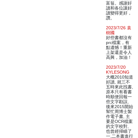
富翁。感謝好
讀和各位讓好
讀變得更好，
讚。
2023/7/26 袁
樹國
好些書都沒有
prc檔案，有
點遺憾！重新
上架還是令人
高興，加油！
2023/7/20
KYLESONG
大概2010知道
好讀, 就三不
五時來此找書,
原本只有看書
時順便回報一
些文字勘誤,
後來2015開始
幫忙周博士製
作電子書, 主
要是OCR檔案
的文字校對,
也曾經掃瞄了
一,二本書進行