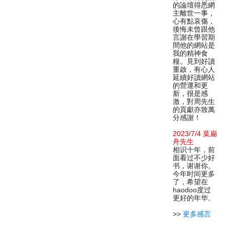
的論壇得悉網
主離世一事，
心有點哀傷，
後悔未曾跟他
言謝在學習期
間他的網站是
我的精神食
糧。見到好讀
重啟，有心人
延續好讀網站
的營運和更
新，很是感
激，對周先生
的貢獻亦致萬
分感謝！
2023/7/4 葉扁
舟先生
相识十年，前
面看过不少好
书，谢谢你。
今年时间更多
了，希望在
haodoo度过
更好的年华。
>>
更多感言