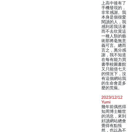
上高中後有了
手機發現的，
非常感謝。我
本身是個很愛
閱讀的人，我
感到若我活著
而不去欣賞這
一種人類的藝
術那將毫無意
義可言。總而
言之，萬分感
謝，我不知道
在每有能力買
書學校圖書館
又只能借七天
的情況下，沒
有這個網站我
的生命會是多
麼的荒蕪。
2023/12/12
Yumi
幾年前偶然得
知周博士離世
的消息，來到
好讀網站總會
覺得有點悵
然，也以為不