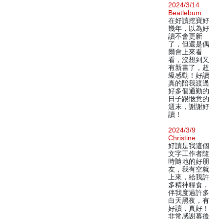
2024/3/14
Beatlebum
在好讀挖寶好
幾年，以為好
讀不會更新
了，但還是偶
爾會上來看
看，沒想到又
有新書了，超
級感動！好讀
真的陪我渡過
好多個通勤的
日子跟愜意的
週末，謝謝好
讀！
2024/3/9
Christine
好讀是我這個
文字工作者隨
時隨地的好朋
友，我有空就
上來，給我許
多精神糧食，
伴我度過許多
白天黑夜，有
好讀，真好！
非常感謝幕後