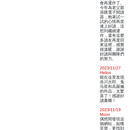
會再運作了。
今年為老父親
添購電子閱讀
器，抱著試一
試的心情再度
連上好讀，沒
想到繼續運
作，還有這麼
多讀友再度回
來這裡，感覺
很溫暖，謝謝
好讀與團隊們
的努力。
2023/11/27
Helios
能在这里发现
赤川次郎、鬼
马星和高羅佩
的作品，太驚
喜了！感謝好
讀書櫃！
2023/11/19
Moon
偶然間發現這
個網站，如獲
至寶，更找到