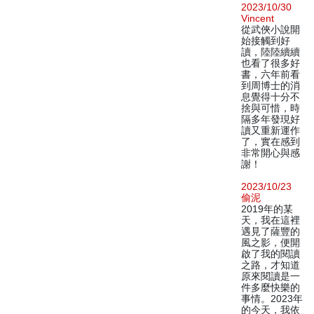
2023/10/30
Vincent
從武俠小說開
始接觸到好
讀，陸陸續續
也看了很多好
書，六年前看
到周博士的消
息覺得十分不
捨與可惜，時
隔多年發現好
讀又重新運作
了，實在感到
非常開心與感
謝！
2023/10/23
偷泥
2019年的某
天，我在這裡
遇見了薩豐的
風之影，便開
啟了我的閱讀
之路，才知道
原來閱讀是一
件多麼快樂的
事情。2023年
的今天，我依