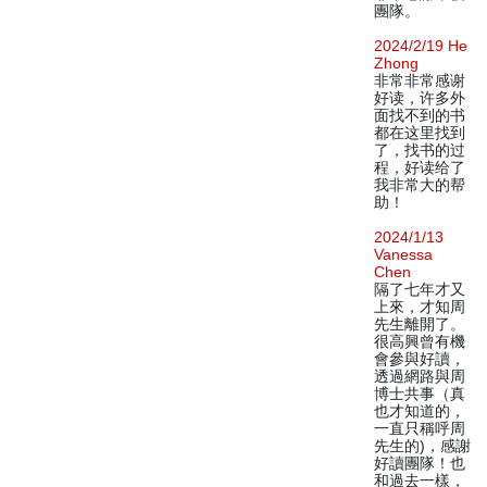
團隊。
2024/2/19 He
Zhong
非常非常感谢
好读，许多外
面找不到的书
都在这里找到
了，找书的过
程，好读给了
我非常大的帮
助！
2024/1/13
Vanessa
Chen
隔了七年才又
上來，才知周
先生離開了。
很高興曾有機
會參與好讀，
透過網路與周
博士共事（真
也才知道的，
一直只稱呼周
先生的)，感謝
好讀團隊！也
和過去一樣，