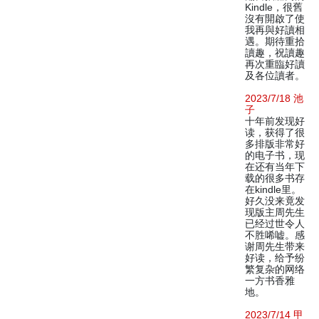
Kindle，很舊
沒有開啟了使
我再與好讀相
遇。期待重拾
讀趣，祝讀趣
再次重臨好讀
及各位讀者。
2023/7/18 池
子
十年前发现好
读，获得了很
多排版非常好
的电子书，现
在还有当年下
载的很多书存
在kindle里。
好久没来竟发
现版主周先生
已经过世令人
不胜唏嘘。感
谢周先生带来
好读，给予纷
繁复杂的网络
一方书香雅
地。
2023/7/14 甲