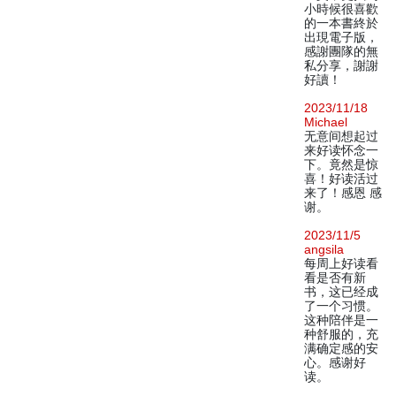
小時候很喜歡
的一本書終於
出現電子版，
感謝團隊的無
私分享，謝謝
好讀！
2023/11/18
Michael
无意间想起过
来好读怀念一
下。竟然是惊
喜！好读活过
来了！感恩 感
谢。
2023/11/5
angsila
每周上好读看
看是否有新
书，这已经成
了一个习惯。
这种陪伴是一
种舒服的，充
满确定感的安
心。感谢好
读。