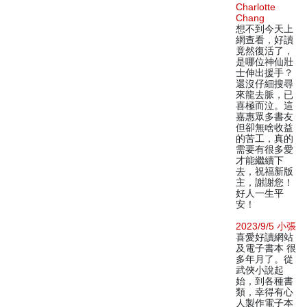
Charlotte
Chang
想不到今天上
網查看，好讀
竟然復活了，
是哪位神仙壯
士伸出援手？
還沒仔細搜尋
來龍去脈，已
喜極而泣。這
嘉惠眾多書友
但卻無啥收益
的苦工，真的
需要有很多愛
才能繼續下
去，祝福新版
主，謝謝您！
好人一生平
安！
2023/9/5 小張
喜愛好讀網站
及電子書本 很
多年月了。從
武俠小說起
始，到各種書
類，幸得有心
人製作電子本