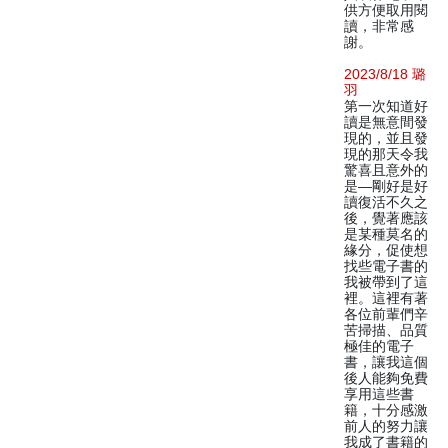
供方便取用閱
讀，非常感
謝。
2023/8/18 璐
羽
第一次知道好
讀是無意間發
現的，並且發
現的那天令我
驚喜且意外的
是—剛好是好
讀復活不久之
後，覺著應該
是某種莫名的
緣分，促使想
找些電子書的
我被帶到了這
裡。這裡有著
各位前輩們辛
苦掃描、品質
極佳的電子
書，讓我這個
後人能夠免費
享用這些書
籍，十分感激
前人的努力讓
我成了書籍的