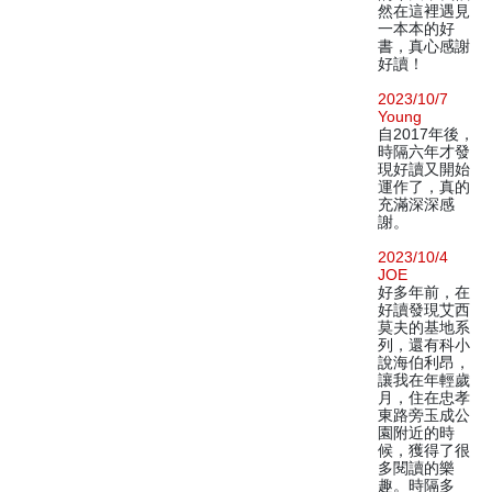
然在這裡遇見
一本本的好
書，真心感謝
好讀！
2023/10/7
Young
自2017年後，
時隔六年才發
現好讀又開始
運作了，真的
充滿深深感
謝。
2023/10/4
JOE
好多年前，在
好讀發現艾西
莫夫的基地系
列，還有科小
說海伯利昂，
讓我在年輕歲
月，住在忠孝
東路旁玉成公
園附近的時
候，獲得了很
多閱讀的樂
趣。時隔多