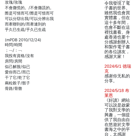
攻瑰/玫瑰
令我發現了電
不會撒慌的。/不會撒謊的。
子書的世界。
雖然我也會買
際是可情而可/際是可惜而可
實體書，但在
可以分辯出我/可以分辨出我
這十多年間，
而牽聯到的/而牽連到的
也會不斷在這
乎久巳生疏/乎久已生疏
裡找書看。身
處香港也要十
(mPDB 2010/12/24)
分感謝創辦人
時問/時間
和製作電子書
；﹁/：﹁
的各位讀友，
我投有資格/沒有
感謝大家！
房問/房間
2024/6/1 德瑞
似己解脫/似已
克
愛你而己/而已
感谢你无私的
干了它/乾了它
分享。
兩粒榖子/骰子
骨路/骨骼
2024/5/18 布
莱恩
《好讀》網站
可以說是啟蒙
了我對文學的
興趣，一個提
供了我自由自
在悠遊於文學
書海之中的平
台，太感謝