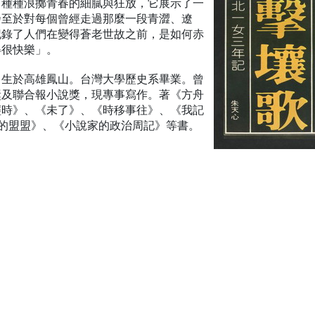
。種種浪擲青春的細膩與狂放，它展示了一
乃至於對每個曾經走過那麼一段青澀、遼
記錄了人們在變得蒼老世故之前，是如何赤
得很快樂」。
月生於高雄鳳山。台灣大學歷史系畢業。曾
獎及聯合報小說獎，現專事寫作。著《方舟
輕時》、《未了》、《時移事往》、《我記
的盟盟》、《小說家的政治周記》等書。