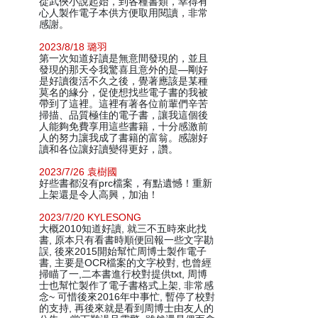
從武俠小說起始，到各種書類，幸得有
心人製作電子本供方便取用閱讀，非常
感謝。
2023/8/18 璐羽
第一次知道好讀是無意間發現的，並且
發現的那天令我驚喜且意外的是—剛好
是好讀復活不久之後，覺著應該是某種
莫名的緣分，促使想找些電子書的我被
帶到了這裡。這裡有著各位前輩們辛苦
掃描、品質極佳的電子書，讓我這個後
人能夠免費享用這些書籍，十分感激前
人的努力讓我成了書籍的富翁。感謝好
讀和各位讓好讀變得更好，讚。
2023/7/26 袁樹國
好些書都沒有prc檔案，有點遺憾！重新
上架還是令人高興，加油！
2023/7/20 KYLESONG
大概2010知道好讀, 就三不五時來此找
書, 原本只有看書時順便回報一些文字勘
誤, 後來2015開始幫忙周博士製作電子
書, 主要是OCR檔案的文字校對, 也曾經
掃瞄了一,二本書進行校對提供txt, 周博
士也幫忙製作了電子書格式上架, 非常感
念~ 可惜後來2016年中事忙, 暫停了校對
的支持, 再後來就是看到周博士由友人的