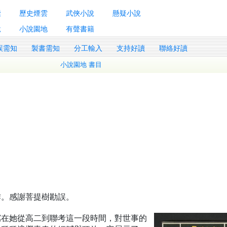
囊
歷史煙雲
武俠小說
懸疑小說
說
小說園地
有聲書籍
誤需知
製書需知
分工輸入
支持好讀
聯絡好讀
小說園地 書目
作。感謝菩提樹勘誤。
寫在她從高二到聯考這一段時間，對世事的