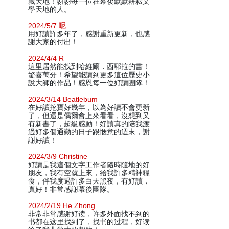
藏天地！謝謝每一位在幕後默默耕耘文
學天地的人。
2024/5/7 呢
用好讀許多年了，感謝重新更新，也感
謝大家的付出！
2024/4/4 R
這里居然能找到哈維爾．西耶拉的書！
驚喜萬分！希望能讀到更多這位歷史小
說大師的作品！感恩每一位好讀團隊！
2024/3/14 Beatlebum
在好讀挖寶好幾年，以為好讀不會更新
了，但還是偶爾會上來看看，沒想到又
有新書了，超級感動！好讀真的陪我渡
過好多個通勤的日子跟愜意的週末，謝
謝好讀！
2024/3/9 Christine
好讀是我這個文字工作者隨時隨地的好
朋友，我有空就上來，給我許多精神糧
食，伴我度過許多白天黑夜，有好讀，
真好！非常感謝幕後團隊。
2024/2/19 He Zhong
非常非常感谢好读，许多外面找不到的
书都在这里找到了，找书的过程，好读