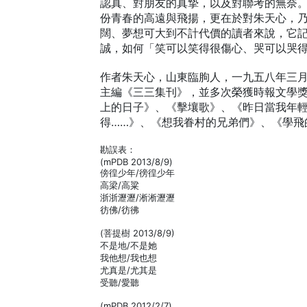
認真、對朋友的真摯，以及對聯考的無奈
份青春的高遠與飛揚，更在於對朱天心，
闊、夢想可大到不計代價的讀者來說，它
誠，如何「笑可以笑得很傷心、哭可以哭
作者朱天心，山東臨朐人，一九五八年三
主編《三三集刊》，並多次榮獲時報文學
上的日子》、《擊壤歌》、《昨日當我年
得……》、《想我眷村的兄弟們》、《學飛
勘誤表：
(mPDB 2013/8/9)
傍徨少年/徬徨少年
高梁/高粱
浙浙瀝瀝/淅淅瀝瀝
彷佛/彷彿
(菩提樹 2013/8/9)
不是地/不是她
我他想/我也想
尤真是/尤其是
受聽/愛聽
(mPDB 2012/2/7)