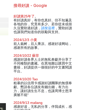
搜尋好讀 - Google
好讀第25年了
。
有好讀真好，有你也真好。但不知遍及
各地的你，究竟有多少。若你從未或很
久沒贊助過好讀，
請按這裡
，贊助好讀
也讓我們知道你的鼓勵與支持。
2024/12/3 小黄
前人栽树，后人乘凉。感谢好读网站，
感谢所有的故事。
2024/10/22 蘇菲
感謝好讀各界人士的無私奉獻并分享了
不同種類的書藏。在異地難以購買中文
書籍，好讀提供一個很好的中文書閱讀
平台。
2024/10/20 Tao
粗暴的以信用卡感謝好讀團隊的無償奉
獻。懇請各位讀友有錢出錢，有力出
力，讓好讀生生不息，也讓周博士恩澤
廣被不熄°
2024/9/13 maliang
感谢好读，无私的分享，伴我成长，感