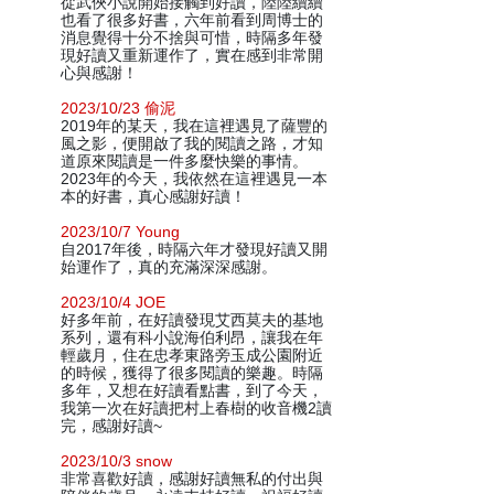
從武俠小說開始接觸到好讀，陸陸續續
也看了很多好書，六年前看到周博士的
消息覺得十分不捨與可惜，時隔多年發
現好讀又重新運作了，實在感到非常開
心與感謝！
2023/10/23 偷泥
2019年的某天，我在這裡遇見了薩豐的
風之影，便開啟了我的閱讀之路，才知
道原來閱讀是一件多麼快樂的事情。
2023年的今天，我依然在這裡遇見一本
本的好書，真心感謝好讀！
2023/10/7 Young
自2017年後，時隔六年才發現好讀又開
始運作了，真的充滿深深感謝。
2023/10/4 JOE
好多年前，在好讀發現艾西莫夫的基地
系列，還有科小說海伯利昂，讓我在年
輕歲月，住在忠孝東路旁玉成公園附近
的時候，獲得了很多閱讀的樂趣。時隔
多年，又想在好讀看點書，到了今天，
我第一次在好讀把村上春樹的收音機2讀
完，感謝好讀~
2023/10/3 snow
非常喜歡好讀，感謝好讀無私的付出與