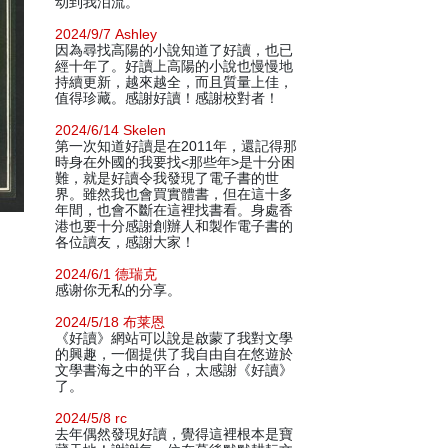
动到我泪流。
2024/9/7 Ashley
因為尋找高陽的小說知道了好讀，也已
經十年了。好讀上高陽的小說也慢慢地
持續更新，越來越全，而且質量上佳，
值得珍藏。感謝好讀！感謝校對者！
2024/6/14 Skelen
第一次知道好讀是在2011年，還記得那
時身在外國的我要找<那些年>是十分困
難，就是好讀令我發現了電子書的世
界。雖然我也會買實體書，但在這十多
年間，也會不斷在這裡找書看。身處香
港也要十分感謝創辦人和製作電子書的
各位讀友，感謝大家！
2024/6/1 德瑞克
感谢你无私的分享。
2024/5/18 布莱恩
《好讀》網站可以說是啟蒙了我對文學
的興趣，一個提供了我自由自在悠遊於
文學書海之中的平台，太感謝《好讀》
了。
2024/5/8 rc
去年偶然發現好讀，覺得這裡根本是寶