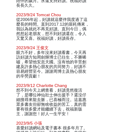
陪伴的歲月。永遠支持好讀。祝福好讀
長長久久。
2023/9/24 Tomcat Chou
從2006年起，好讀就這麼伴我度過了這
麼長的時間。直到2017.12的噩耗傳來，
我以為就此不再見好讀。直到今日，偶
然想起老朋友，想不到好讀還在，令人
又驚又喜。祝福好讀，好讀長存。
2023/9/24 王俊文
眼力不好，多年沒來好讀看書，今天再
訪好讀方知周劍輝博士已往生，不勝唏
噓，希望他安息天國。沒有他的辛苦創
建及許多熱心朋友的共同努力，好讀不
容易經營至今。謝謝周博士及熱心朋友
的辛勞貢獻！
2023/9/12 Charlotte Chang
想不到今天上網查看，好讀竟然復活
了，是哪位神仙壯士伸出援手？還沒仔
細搜尋來龍去脈，已喜極而泣。這嘉惠
眾多書友但卻無啥收益的苦工，真的需
要有很多愛才能繼續下去，祝福新版
主，謝謝您！好人一生平安！
2023/9/5 小張
喜愛好讀網站及電子書本 很多年月了。