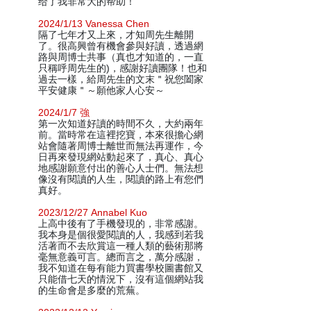
给了我非常大的帮助！
2024/1/13 Vanessa Chen
隔了七年才又上來，才知周先生離開
了。很高興曾有機會參與好讀，透過網
路與周博士共事（真也才知道的，一直
只稱呼周先生的)，感謝好讀團隊！也和
過去一樣，給周先生的文末＂祝您闔家
平安健康＂～願他家人心安～
2024/1/7 強
第一次知道好讀的時間不久，大約兩年
前。當時常在這裡挖寶，本來很擔心網
站會隨著周博士離世而無法再運作，今
日再來發現網站動起來了，真心、真心
地感謝願意付出的善心人士們。無法想
像沒有閱讀的人生，閱讀的路上有您們
真好。
2023/12/27 Annabel Kuo
上高中後有了手機發現的，非常感謝。
我本身是個很愛閱讀的人，我感到若我
活著而不去欣賞這一種人類的藝術那將
毫無意義可言。總而言之，萬分感謝，
我不知道在每有能力買書學校圖書館又
只能借七天的情況下，沒有這個網站我
的生命會是多麼的荒蕪。