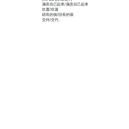
滿意自已起來/滿意自己起來
吹蕭/吹簫
碩長的個/頎長的個
交待/交代