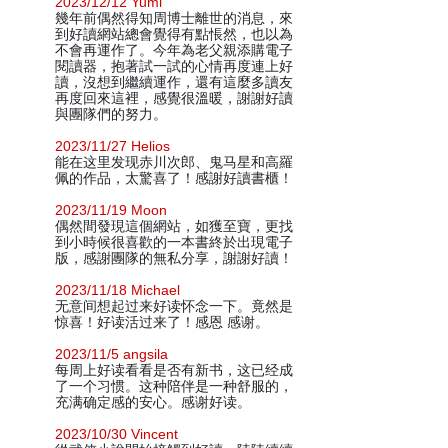
2023/12/12 Yumi
幾年前偶然得知周博士離世的消息，來
到好讀網站總會覺得有點悵然，也以為
不會再運作了。今年為老父親添購電子
閱讀器，抱著試一試的心情再度連上好
讀，沒想到繼續運作，還有這麼多讀友
再度回來這裡，感覺很溫暖，謝謝好讀
與團隊們的努力。
2023/11/27 Helios
能在这里发现赤川次郎、鬼马星和高羅
佩的作品，太驚喜了！感謝好讀書櫃！
2023/11/19 Moon
偶然間發現這個網站，如獲至寶，更找
到小時候很喜歡的一本書終於出現電子
版，感謝團隊的無私分享，謝謝好讀！
2023/11/18 Michael
无意间想起过来好读怀念一下。竟然是
惊喜！好读活过来了！感恩 感谢。
2023/11/5 angsila
每周上好读看看是否有新书，这已经成
了一个习惯。这种陪伴是一种舒服的，
充满确定感的安心。感谢好读。
2023/10/30 Vincent