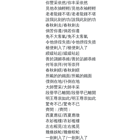
你豐采依然/你丰采依然
見他衣抽輕輕/見他衣袖輕輕
老者龍鐘不堪/老者龍鍾不堪
說我比刻的功/說我此刻的功
春秋剌去/春秋刺去
倘苦你遵/倘若你遵
免不大客氣/免不太客氣
令他傍徨失措/令他徬徨失措
槍便剌入了/槍便刺入了
綬緩站起/緩緩站起
善於謅媚恭維/善於諂媚恭維
何等祟拜/何等崇拜
春秋剌瞎/春秋刺瞎
所戴的的鐵面/所戴的鐵面
僕倒在地/仆倒在地
大師豐采/大師丰采
段譽早己離開/段譽早已離開
明王尊祟如此/明王尊崇如此
驚奇不己/驚奇不已
齊間：/齊問：
西夏應征/西夏應徵
衣衫襤樓/衣衫襤褸
左右榣晃/左右搖晃
幾條娛蚣/幾條蜈蚣
一劍剌入了/一劍刺入了