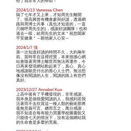
给了我非常大的帮助！
2024/1/13 Vanessa Chen
隔了七年才又上來，才知周先生離開
了。很高興曾有機會參與好讀，透過網
路與周博士共事（真也才知道的，一直
只稱呼周先生的)，感謝好讀團隊！也和
過去一樣，給周先生的文末＂祝您闔家
平安健康＂～願他家人心安～
2024/1/7 強
第一次知道好讀的時間不久，大約兩年
前。當時常在這裡挖寶，本來很擔心網
站會隨著周博士離世而無法再運作，今
日再來發現網站動起來了，真心、真心
地感謝願意付出的善心人士們。無法想
像沒有閱讀的人生，閱讀的路上有您們
真好。
2023/12/27 Annabel Kuo
上高中後有了手機發現的，非常感謝。
我本身是個很愛閱讀的人，我感到若我
活著而不去欣賞這一種人類的藝術那將
毫無意義可言。總而言之，萬分感謝，
我不知道在每有能力買書學校圖書館又
只能借七天的情況下，沒有這個網站我
的生命會是多麼的荒蕪。