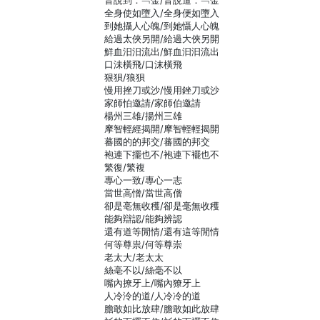
音說到：﹁金/音說道：﹁金
全身使如墮入/全身便如墮入
到她攝人心魄/到她懾人心魄
給過太俠另開/給過大俠另開
鮮血汨汨流出/鮮血汩汩流出
口沬橫飛/口沫橫飛
狠狽/狼狽
慢用挫刀或沙/慢用銼刀或沙
家師怕邀請/家師伯邀請
楊州三雄/揚州三雄
摩智輕經揭開/摩智輕輕揭開
蕃國的的邦交/蕃國的邦交
袍連下擺也不/袍連下襬也不
繁復/繁複
專心一致/專心一志
當世高憎/當世高僧
卻是亳無收穫/卻是毫無收穫
能夠辯認/能夠辨認
還有道等閒情/還有這等閒情
何等尊祟/何等尊崇
老太大/老太太
絲亳不以/絲毫不以
嘴內撩牙上/嘴內獠牙上
人冷泠的道/人冷冷的道
膽敢如比放肆/膽敢如此放肆