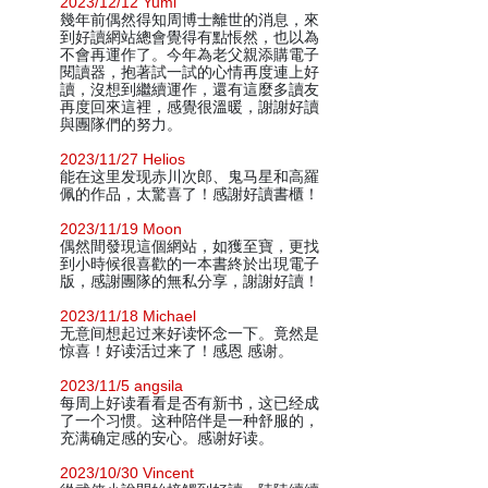
2023/12/12 Yumi
幾年前偶然得知周博士離世的消息，來
到好讀網站總會覺得有點悵然，也以為
不會再運作了。今年為老父親添購電子
閱讀器，抱著試一試的心情再度連上好
讀，沒想到繼續運作，還有這麼多讀友
再度回來這裡，感覺很溫暖，謝謝好讀
與團隊們的努力。
2023/11/27 Helios
能在这里发现赤川次郎、鬼马星和高羅
佩的作品，太驚喜了！感謝好讀書櫃！
2023/11/19 Moon
偶然間發現這個網站，如獲至寶，更找
到小時候很喜歡的一本書終於出現電子
版，感謝團隊的無私分享，謝謝好讀！
2023/11/18 Michael
无意间想起过来好读怀念一下。竟然是
惊喜！好读活过来了！感恩 感谢。
2023/11/5 angsila
每周上好读看看是否有新书，这已经成
了一个习惯。这种陪伴是一种舒服的，
充满确定感的安心。感谢好读。
2023/10/30 Vincent