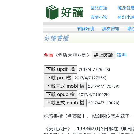
世紀百強
隨身智
言情小說
奇幻小
有關好讀
讀友需知
勘
金庸
《舊版天龍八部》
說明
2017/4/7 (2651K)
2017/4/7 (2796K)
2017/4/7 (7673K)
2017/4/7 (1902K)
2017/4/7 (1902K)
好讀書櫃【典藏版】。感謝兩位讀友花了一
《天龍八部》，1963年9月3日起在《明