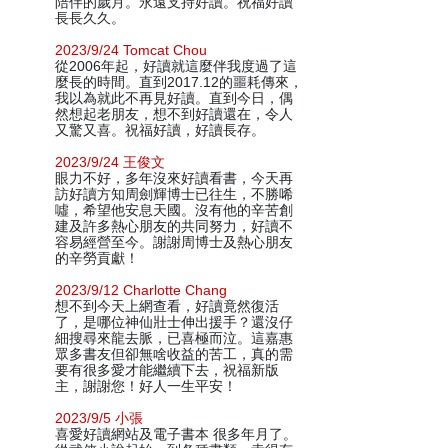
陪伴的歲月。永遠支持好讀。祝福好讀
長長久久。
2023/9/24 Tomcat Chou
從2006年起，好讀就這麼伴我度過了這
麼長的時間。直到2017.12的噩耗傳來，
我以為就此不再見好讀。直到今日，偶
然想起老朋友，想不到好讀還在，令人
又驚又喜。祝福好讀，好讀長存。
2023/9/24 王俊文
眼力不好，多年沒來好讀看書，今天再
訪好讀方知周劍輝博士已往生，不勝唏
噓，希望他安息天國。沒有他的辛苦創
建及許多熱心朋友的共同努力，好讀不
容易經營至今。謝謝周博士及熱心朋友
的辛勞貢獻！
2023/9/12 Charlotte Chang
想不到今天上網查看，好讀竟然復活
了，是哪位神仙壯士伸出援手？還沒仔
細搜尋來龍去脈，已喜極而泣。這嘉惠
眾多書友但卻無啥收益的苦工，真的需
要有很多愛才能繼續下去，祝福新版
主，謝謝您！好人一生平安！
2023/9/5 小張
喜愛好讀網站及電子書本 很多年月了。