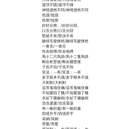
虛浮不隱/虛浮不穩
神情迴然不同/神情迥然不同
扺擋/抵擋
扺禦/抵禦
好好分辨。/好好分辯。
口舌分辨/口舌分辯
堅絕不肯/堅決不肯
聽得毛發悚然/聽得毛髮悚然
一會見/一會兒
性命相博/性命相搏
馬十二只馬蹄/馬十二隻馬蹄
剛在柜壁後/剛在櫃壁後
子也不伯/子也不怕
笑這：﹁有/笑道：﹁有
多字跟本不識/多字根本不識
大刺刺/大剌剌
這等鬼域伎倆/這等鬼蜮伎倆
不知縈回了幾/不知縈迴了幾
衣衫下擺被樹/衣衫下襬被樹
浩浩盪盪/浩浩蕩蕩
有一椿好處/有一樁好處
四境升平/四境昇平
采納/採納
旁鶩/旁騖