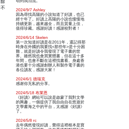
其餘
动到我泪流。
者不
2024/9/7 Ashley
因為尋找高陽的小說知道了好讀，也已
經十年了。好讀上高陽的小說也慢慢地
持續更新，越來越全，而且質量上佳，
值得珍藏。感謝好讀！感謝校對者！
2024/6/14 Skelen
第一次知道好讀是在2011年，還記得那
時身在外國的我要找<那些年>是十分困
難，就是好讀令我發現了電子書的世
界。雖然我也會買實體書，但在這十多
年間，也會不斷在這裡找書看。身處香
港也要十分感謝創辦人和製作電子書的
各位讀友，感謝大家！
2024/6/1 德瑞克
感谢你无私的分享。
2024/5/18 布莱恩
《好讀》網站可以說是啟蒙了我對文學
的興趣，一個提供了我自由自在悠遊於
文學書海之中的平台，太感謝《好讀》
了。
2024/5/8 rc
去年偶然發現好讀，覺得這裡根本是寶