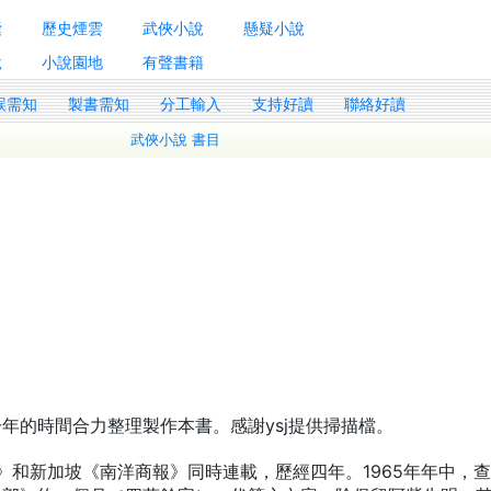
囊
歷史煙雲
武俠小說
懸疑小說
說
小說園地
有聲書籍
誤需知
製書需知
分工輸入
支持好讀
聯絡好讀
武俠小說 書目
年的時間合力整理製作本書。感謝ysj提供掃描檔。
報》和新加坡《南洋商報》同時連載，歷經四年。1965年年中，