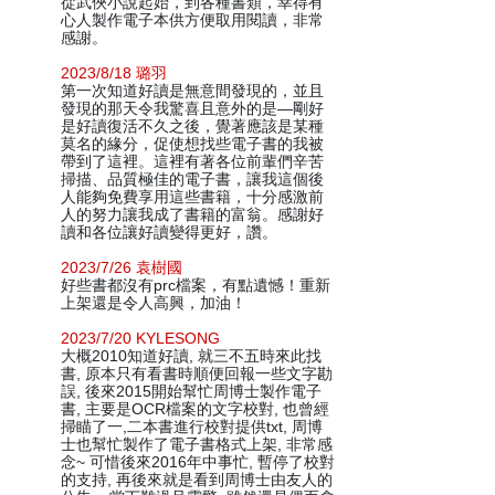
從武俠小說起始，到各種書類，幸得有
心人製作電子本供方便取用閱讀，非常
感謝。
2023/8/18 璐羽
第一次知道好讀是無意間發現的，並且
發現的那天令我驚喜且意外的是—剛好
是好讀復活不久之後，覺著應該是某種
莫名的緣分，促使想找些電子書的我被
帶到了這裡。這裡有著各位前輩們辛苦
掃描、品質極佳的電子書，讓我這個後
人能夠免費享用這些書籍，十分感激前
人的努力讓我成了書籍的富翁。感謝好
讀和各位讓好讀變得更好，讚。
2023/7/26 袁樹國
好些書都沒有prc檔案，有點遺憾！重新
上架還是令人高興，加油！
2023/7/20 KYLESONG
大概2010知道好讀, 就三不五時來此找
書, 原本只有看書時順便回報一些文字勘
誤, 後來2015開始幫忙周博士製作電子
書, 主要是OCR檔案的文字校對, 也曾經
掃瞄了一,二本書進行校對提供txt, 周博
士也幫忙製作了電子書格式上架, 非常感
念~ 可惜後來2016年中事忙, 暫停了校對
的支持, 再後來就是看到周博士由友人的