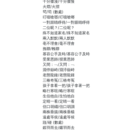
十分傲漫/十分傲慢
火熠/火摺
茍/苟 (數處)
叮噹嗆瑯/叮噹嗆啷
一對跟睛睜得/一對眼睛睜得
二位昵？/二位呢？
殊不如道家名/殊不知道家名
兩入默默/兩人默默
亳不理會/毫不理會
挽聯/輓聯
慕容公手及時/慕容公子及時
受業恩師/授業恩師
又間：﹁/又問：﹁
淵停嶽峙/淵渟嶽峙
老態龍鐘/老態龍鍾
三椿奇冤/三樁奇冤
孩子拿看一把/孩子拿著一把
略行寒喧/略行寒暄
生伯他自/生怕他自
定晴一看/定睛一看
信口胡縐/信口胡謅
兩株垂揚/兩株垂楊
遠處等侯/遠處等候
踫/碰 (數處)
鍛羽而去/鎩羽而去