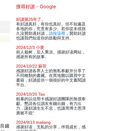
搜尋好讀 - Google
好讀第25年了
。
有好讀真好，有你也真好。但不知遍及
各地的你，究竟有多少。若你從未或很
久沒贊助過好讀，
請按這裡
，贊助好讀
也讓我們知道你的鼓勵與支持。
2024/12/3 小黄
前人栽树，后人乘凉。感谢好读网站，
感谢所有的故事。
2024/10/22 蘇菲
感謝好讀各界人士的無私奉獻并分享了
不同種類的書藏。在異地難以購買中文
書籍，好讀提供一個很好的中文書閱讀
平台。
2024/10/20 Tao
粗暴的以信用卡感謝好讀團隊的無償奉
獻。懇請各位讀友有錢出錢，有力出
力，讓好讀生生不息，也讓周博士恩澤
廣被不熄°
2024/9/13 maliang
查良鏞
感谢好读，无私的分享，伴我成长，感