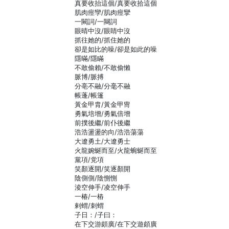
真要收抬這個/真要收拾這個
肌肉痙孿/肌肉痙攣
一闕詞/一闋詞
眼晴中沒/眼睛中沒
抓往她的/抓住她的
卻是如比的噪/卻是如此的噪
隱暪/隱瞞
不敢偷賴/不敢偷懶
脈博/脈搏
分亳不融/分毫不融
帳蓬/帳篷
黃金甲胄/黃金甲冑
勇氣培增/勇氣倍增
前撲後繼/前仆後繼
浩浩盪盪的向/浩浩蕩蕩
大遼勇土/大遼勇士
火龍婉蜒而至/火龍蜿蜒而至
黨項/党項
笑顏逐開/笑逐顏開
陰側側/陰惻惻
淩空伸手/凌空伸手
一椿/一樁
剌蝟/刺蝟
子日：/子曰：
在下交游頗廣/在下交遊頗廣