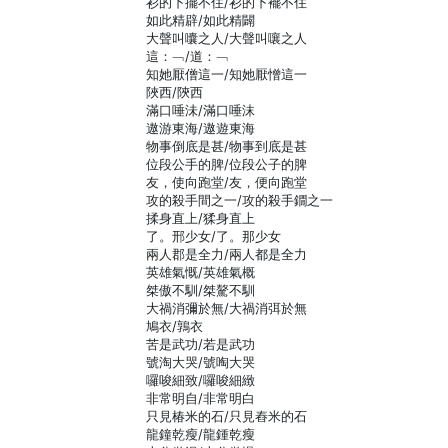
衫的下擺不住/衫的下襬不住
如此精辟/如此精闢
大聲叫囔之人/大聲叫嚷之人
這：﹁/道：﹁
知她厭僧這一/知她厭憎這一
陜西/陝西
滿口唾沬/滿口唾沫
遨游東海/遨遊東海
物事倒底是甚/物事到底是甚
位段公手的脾/位段公子的脾
友，使向跑堂/友，便向跑堂
攻的殺手間之一/攻的殺手鐗之一
揉身直上/猱身直上
了。邢少女/了。那少女
兩人郡是全力/兩人都是全力
英雄氣慨/英雄氣概
桀傲不馴/桀驁不馴
大禍消彌於無/大禍消弭於無
鳩衣/鶉衣
苦是武功/若是武功
號淘大哭/號啕大哭
囉唆細致/囉唆細緻
非常明自/非常明白
只見椿米的石/只見舂米的石
龍鐘乾瘦/龍鍾乾瘦