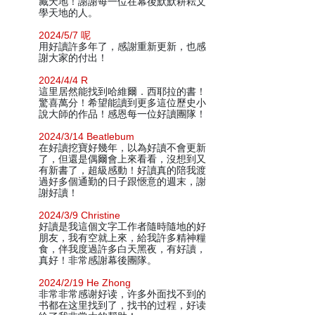
藏天地！謝謝每一位在幕後默默耕耘文
學天地的人。
2024/5/7 呢
用好讀許多年了，感謝重新更新，也感
謝大家的付出！
2024/4/4 R
這里居然能找到哈維爾．西耶拉的書！
驚喜萬分！希望能讀到更多這位歷史小
說大師的作品！感恩每一位好讀團隊！
2024/3/14 Beatlebum
在好讀挖寶好幾年，以為好讀不會更新
了，但還是偶爾會上來看看，沒想到又
有新書了，超級感動！好讀真的陪我渡
過好多個通勤的日子跟愜意的週末，謝
謝好讀！
2024/3/9 Christine
好讀是我這個文字工作者隨時隨地的好
朋友，我有空就上來，給我許多精神糧
食，伴我度過許多白天黑夜，有好讀，
真好！非常感謝幕後團隊。
2024/2/19 He Zhong
非常非常感谢好读，许多外面找不到的
书都在这里找到了，找书的过程，好读