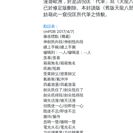
漫遊歐洲，於是請倪匡「代筆」寫《天龍
已於修定版刪除。本好讀版《舊版天龍八
妨藉此一窺倪匡所代筆之情貌。
勘誤表
：
(mPDB 2017/4/7)
修改標點 (幾處)
伸劍扺向段/伸劍抵向段
纏上手碗/纏上手腕
穆喝到：﹁人/穆喝道：﹁人
羡慕/羨慕
藉藉無名/籍籍無名
扺賴/抵賴
受業師父/授業師父
氣衝衝/氣沖沖
四處遊盪/四處遊蕩
劍尖扺住了/劍尖抵住了
劍尖扺得段/劍尖抵得段
矯矢活潑/矯夭活潑
但既使一心/但即使一心
既使不忌/即使不忌
服待/服侍
忽哨一聲/唿哨一聲
電光火石/電光石火
力拉彊要黑/力拉韁要黑