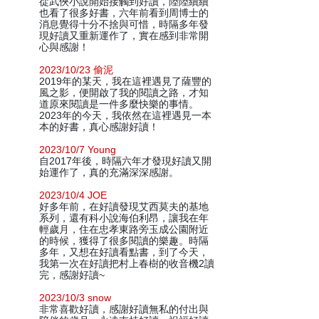
從武俠小說開始接觸到好讀，陸陸續續
也看了很多好書，六年前看到周博士的
消息覺得十分不捨與可惜，時隔多年發
現好讀又重新運作了，實在感到非常開
心與感謝！
2023/10/23 偷泥
2019年的某天，我在這裡遇見了薩豐的
風之影，便開啟了我的閱讀之路，才知
道原來閱讀是一件多麼快樂的事情。
2023年的今天，我依然在這裡遇見一本
本的好書，真心感謝好讀！
2023/10/7 Young
自2017年後，時隔六年才發現好讀又開
始運作了，真的充滿深深感謝。
2023/10/4 JOE
好多年前，在好讀發現艾西莫夫的基地
系列，還有科小說海伯利昂，讓我在年
輕歲月，住在忠孝東路旁玉成公園附近
的時候，獲得了很多閱讀的樂趣。時隔
多年，又想在好讀看點書，到了今天，
我第一次在好讀把村上春樹的收音機2讀
完，感謝好讀~
2023/10/3 snow
非常喜歡好讀，感謝好讀無私的付出與