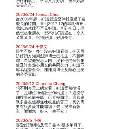
陪伴的歲月。永遠支持好讀。祝福好讀
長長久久。
2023/9/24 Tomcat Chou
從2006年起，好讀就這麼伴我度過了這
麼長的時間。直到2017.12的噩耗傳來，
我以為就此不再見好讀。直到今日，偶
然想起老朋友，想不到好讀還在，令人
又驚又喜。祝福好讀，好讀長存。
2023/9/24 王俊文
眼力不好，多年沒來好讀看書，今天再
訪好讀方知周劍輝博士已往生，不勝唏
噓，希望他安息天國。沒有他的辛苦創
建及許多熱心朋友的共同努力，好讀不
容易經營至今。謝謝周博士及熱心朋友
的辛勞貢獻！
2023/9/12 Charlotte Chang
想不到今天上網查看，好讀竟然復活
了，是哪位神仙壯士伸出援手？還沒仔
細搜尋來龍去脈，已喜極而泣。這嘉惠
眾多書友但卻無啥收益的苦工，真的需
要有很多愛才能繼續下去，祝福新版
主，謝謝您！好人一生平安！
2023/9/5 小張
喜愛好讀網站及電子書本 很多年月了。