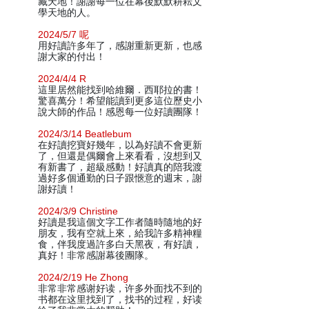
藏天地！謝謝每一位在幕後默默耕耘文
學天地的人。
2024/5/7 呢
用好讀許多年了，感謝重新更新，也感
謝大家的付出！
2024/4/4 R
這里居然能找到哈維爾．西耶拉的書！
驚喜萬分！希望能讀到更多這位歷史小
說大師的作品！感恩每一位好讀團隊！
2024/3/14 Beatlebum
在好讀挖寶好幾年，以為好讀不會更新
了，但還是偶爾會上來看看，沒想到又
有新書了，超級感動！好讀真的陪我渡
過好多個通勤的日子跟愜意的週末，謝
謝好讀！
2024/3/9 Christine
好讀是我這個文字工作者隨時隨地的好
朋友，我有空就上來，給我許多精神糧
食，伴我度過許多白天黑夜，有好讀，
真好！非常感謝幕後團隊。
2024/2/19 He Zhong
非常非常感谢好读，许多外面找不到的
书都在这里找到了，找书的过程，好读