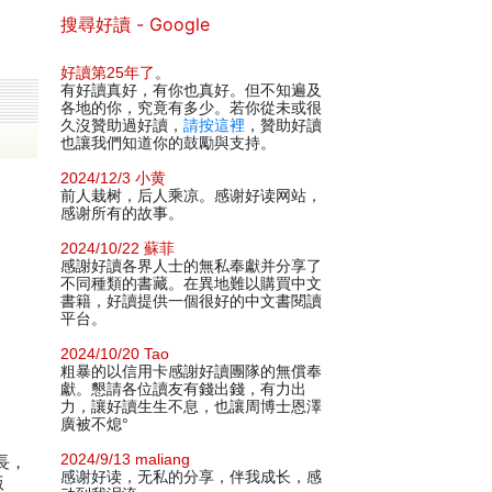
搜尋好讀 - Google
好讀第25年了
。
有好讀真好，有你也真好。但不知遍及
各地的你，究竟有多少。若你從未或很
久沒贊助過好讀，
請按這裡
，贊助好讀
也讓我們知道你的鼓勵與支持。
2024/12/3 小黄
前人栽树，后人乘凉。感谢好读网站，
感谢所有的故事。
2024/10/22 蘇菲
感謝好讀各界人士的無私奉獻并分享了
不同種類的書藏。在異地難以購買中文
書籍，好讀提供一個很好的中文書閱讀
平台。
2024/10/20 Tao
粗暴的以信用卡感謝好讀團隊的無償奉
獻。懇請各位讀友有錢出錢，有力出
力，讓好讀生生不息，也讓周博士恩澤
廣被不熄°
。
2024/9/13 maliang
長，
感谢好读，无私的分享，伴我成长，感
版