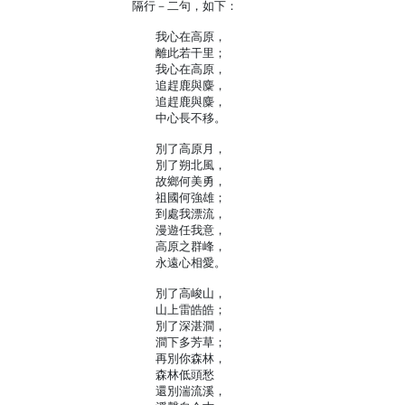
隔行－二句，如下：
我心在高原，
離此若干里；
我心在高原，
追趕鹿與麋，
追趕鹿與麋，
中心長不移。
別了高原月，
別了朔北風，
故鄉何美勇，
祖國何強雄；
到處我漂流，
漫遊任我意，
高原之群峰，
永遠心相愛。
別了高峻山，
山上雷皓皓；
別了深湛澗，
澗下多芳草；
再別你森林，
森林低頭愁
還別湍流溪，