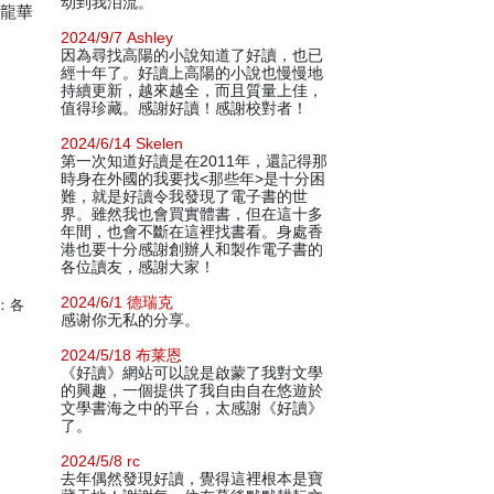
动到我泪流。
海龍華
2024/9/7 Ashley
因為尋找高陽的小說知道了好讀，也已
經十年了。好讀上高陽的小說也慢慢地
持續更新，越來越全，而且質量上佳，
值得珍藏。感謝好讀！感謝校對者！
2024/6/14 Skelen
第一次知道好讀是在2011年，還記得那
時身在外國的我要找<那些年>是十分困
難，就是好讀令我發現了電子書的世
界。雖然我也會買實體書，但在這十多
年間，也會不斷在這裡找書看。身處香
港也要十分感謝創辦人和製作電子書的
各位讀友，感謝大家！
2024/6/1 德瑞克
：各
感谢你无私的分享。
2024/5/18 布莱恩
《好讀》網站可以說是啟蒙了我對文學
的興趣，一個提供了我自由自在悠遊於
文學書海之中的平台，太感謝《好讀》
了。
2024/5/8 rc
去年偶然發現好讀，覺得這裡根本是寶