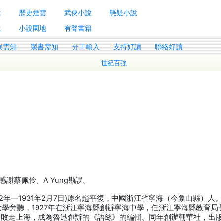
囊
歷史煙雲
武俠小說
懸疑小說
說
小說園地
有聲書籍
誤需知
製書需知
分工輸入
支持好讀
聯絡好讀
世紀百強
謝蔡佩伶、A Yung勘誤。
902年—1931年2月7日)原名趙平復，中國浙江省寧海（今象山縣）人
京大學旁聽，1927年在浙江寧海縣創辦寧海中學，任浙江寧海縣教育局
動，敗走上海，成為魯迅創辦的《語絲》的編輯。同年創辦朝華社，出