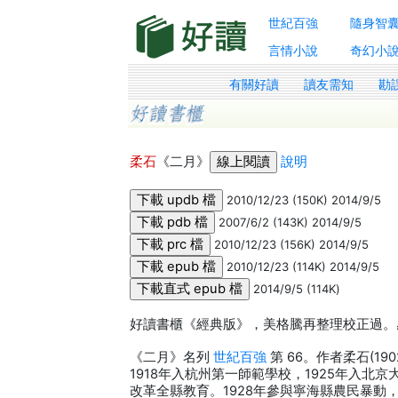
世紀百強
隨身智
言情小說
奇幻小
有關好讀
讀友需知
勘
柔石
《二月》
說明
2010/12/23 (150K) 2014/9/5
2007/6/2 (143K) 2014/9/5
2010/12/23 (156K) 2014/9/5
2010/12/23 (114K) 2014/9/5
2014/9/5 (114K)
好讀書櫃《經典版》，美格騰再整理校正過。感
《二月》名列
世紀百強
第 66。作者柔石(1
1918年入杭州第一師範學校，1925年入北
改革全縣教育。1928年參與寧海縣農民暴