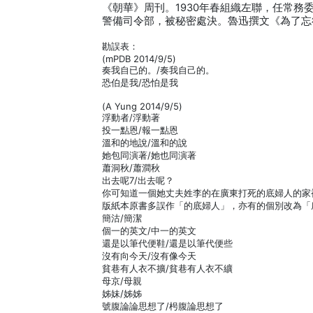
《朝華》周刊。1930年春組織左聯，任常務
警備司令部，被秘密處決。魯迅撰文《為了忘
勘誤表：
(mPDB 2014/9/5)
奏我自已的。/奏我自己的。
恐伯是我/恐怕是我
(A Yung 2014/9/5)
浮動者/浮動著
投一點恩/報一點恩
溫和的地說/溫和的說
她包同演著/她也同演著
蕭洞秋/蕭澗秋
出去呢7/出去呢？
你可知道一個她丈夫姓李的在廣東打死的底婦人的家
版紙本原書多誤作「的底婦人」，亦有的個別改為「
簡沽/簡潔
個一的英文/中一的英文
還是以筆代便鞋/還是以筆代便些
沒有向今天/沒有像今天
貧巷有人衣不擴/貧巷有人衣不纊
母京/母親
姊妹/姊姊
號腹論論思想了/枵腹論思想了