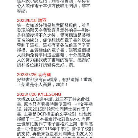
從武俠小說起始，到各種書類，幸得有
心人製作電子本供方便取用閱讀，非常
感謝。
2023/8/18 璐羽
第一次知道好讀是無意間發現的，並且
發現的那天令我驚喜且意外的是—剛好
是好讀復活不久之後，覺著應該是某種
莫名的緣分，促使想找些電子書的我被
帶到了這裡。這裡有著各位前輩們辛苦
掃描、品質極佳的電子書，讓我這個後
人能夠免費享用這些書籍，十分感激前
人的努力讓我成了書籍的富翁。感謝好
讀和各位讓好讀變得更好，讚。
2023/7/26 袁樹國
好些書都沒有prc檔案，有點遺憾！重新
上架還是令人高興，加油！
2023/7/20 KYLESONG
大概2010知道好讀, 就三不五時來此找
書, 原本只有看書時順便回報一些文字勘
誤, 後來2015開始幫忙周博士製作電子
書, 主要是OCR檔案的文字校對, 也曾經
掃瞄了一,二本書進行校對提供txt, 周博
士也幫忙製作了電子書格式上架, 非常感
念~ 可惜後來2016年中事忙, 暫停了校對
的支持, 再後來就是看到周博士由友人的