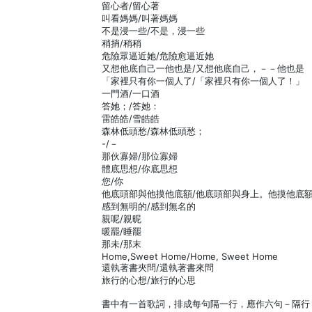
留心者/留心著
叫看媽媽/叫著媽媽
不是浸一些/不是，浸一些
稍捎/稍稍
危險眾逼近她/危險愈逼近她
又想他底自己一他也是/又想他底自己，－－他也是
「家裡只有你一個人了/「家裡只有你一個人了！」
一門酒/一口酒
答她；/答她：
雷皓皓/雪皓皓
森林低頭愁/森林低頭愁；
-/－
那伙寡婦/那位寡婦
體底思想/你底思想
您/你
他底頭部與他摸他底額/他底頭部與身上。他摸他底
感到無明的/感到無名的
親呢/親昵
暖罷/睡罷
那未/那末
Home,Sweet Home/Home, Sweet Home
還執著書夾問/還執著書來問
旅行的心想/旅行的心思
書中有一首歌詞，排成每句隔一行，應作六句－隔行