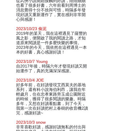
從武俠小說開始接觸到好讀，陸陸續續
也看了很多好書，六年前看到周博士的
消息覺得十分不捨與可惜，時隔多年發
現好讀又重新運作了，實在感到非常開
心與感謝！
2023/10/23 偷泥
2019年的某天，我在這裡遇見了薩豐的
風之影，便開啟了我的閱讀之路，才知
道原來閱讀是一件多麼快樂的事情。
2023年的今天，我依然在這裡遇見一本
本的好書，真心感謝好讀！
2023/10/7 Young
自2017年後，時隔六年才發現好讀又開
始運作了，真的充滿深深感謝。
2023/10/4 JOE
好多年前，在好讀發現艾西莫夫的基地
系列，還有科小說海伯利昂，讓我在年
輕歲月，住在忠孝東路旁玉成公園附近
的時候，獲得了很多閱讀的樂趣。時隔
多年，又想在好讀看點書，到了今天，
我第一次在好讀把村上春樹的收音機2讀
完，感謝好讀~
2023/10/3 snow
非常喜歡好讀，感謝好讀無私的付出與