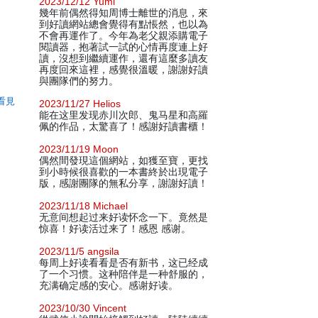
2023/12/12 Yumi
幾年前偶然得知周博士離世的消息，來
到好讀網站總會覺得有點悵然，也以為
不會再運作了。今年為老父親添購電子
閱讀器，抱著試一試的心情再度連上好
讀，沒想到繼續運作，還有這麼多讀友
再度回來這裡，感覺很溫暖，謝謝好讀
與團隊們的努力。
看見
2023/11/27 Helios
能在这里发现赤川次郎、鬼马星和高羅
佩的作品，太驚喜了！感謝好讀書櫃！
2023/11/19 Moon
偶然間發現這個網站，如獲至寶，更找
到小時候很喜歡的一本書終於出現電子
版，感謝團隊的無私分享，謝謝好讀！
2023/11/18 Michael
无意间想起过来好读怀念一下。竟然是
惊喜！好读活过来了！感恩 感谢。
2023/11/5 angsila
每周上好读看看是否有新书，这已经成
了一个习惯。这种陪伴是一种舒服的，
充满确定感的安心。感谢好读。
2023/10/30 Vincent