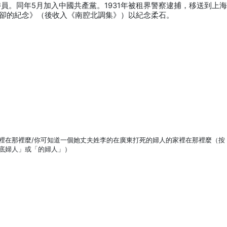
委員。同年5月加入中國共產黨。1931年被租界警察逮捕，移送到上
卻的紀念》（後收入《南腔北調集》）以紀念柔石。
裡在那裡麼/你可知道一個她丈夫姓李的在廣東打死的婦人的家裡在那裡麼（按
底婦人」或「的婦人」）