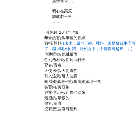
溪聲自今古。
我心在高原，
離此若干里；
－－
(蔡佩伶 2011/11/18)
年青的寡婦/年輕的寡婦
戰抖/顫抖
(未改，原也正確。戰抖：因驚懼或生病
了，嚇得魂不附體，汗如雨下，不覺戰抖起來。」)
他跳躍眷/他跳躍著
你到西材去/你到西村去
育春/青春
大使送你/天使送你
引入注意/引人注意
陶風嬌媚地一笑/陶嵐嬌媚地一笑
笑蓉鎮/芙蓉鎮
迎接他近來/迎接他進來
最很的/最恨的
簡宜/簡直
沒有想道/沒有想到