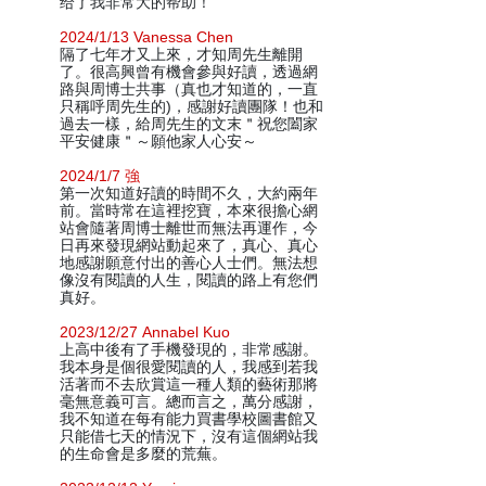
给了我非常大的帮助！
2024/1/13 Vanessa Chen
隔了七年才又上來，才知周先生離開
了。很高興曾有機會參與好讀，透過網
路與周博士共事（真也才知道的，一直
只稱呼周先生的)，感謝好讀團隊！也和
過去一樣，給周先生的文末＂祝您闔家
平安健康＂～願他家人心安～
2024/1/7 強
第一次知道好讀的時間不久，大約兩年
前。當時常在這裡挖寶，本來很擔心網
站會隨著周博士離世而無法再運作，今
日再來發現網站動起來了，真心、真心
地感謝願意付出的善心人士們。無法想
像沒有閱讀的人生，閱讀的路上有您們
真好。
2023/12/27 Annabel Kuo
上高中後有了手機發現的，非常感謝。
我本身是個很愛閱讀的人，我感到若我
活著而不去欣賞這一種人類的藝術那將
毫無意義可言。總而言之，萬分感謝，
我不知道在每有能力買書學校圖書館又
只能借七天的情況下，沒有這個網站我
的生命會是多麼的荒蕪。