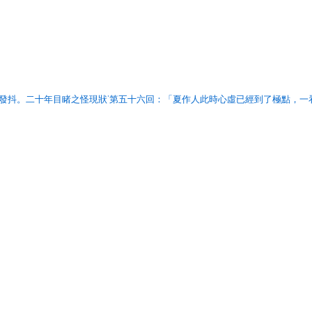
而發抖。二十年目睹之怪現狀˙第五十六回：「夏作人此時心虛已經到了極點，一