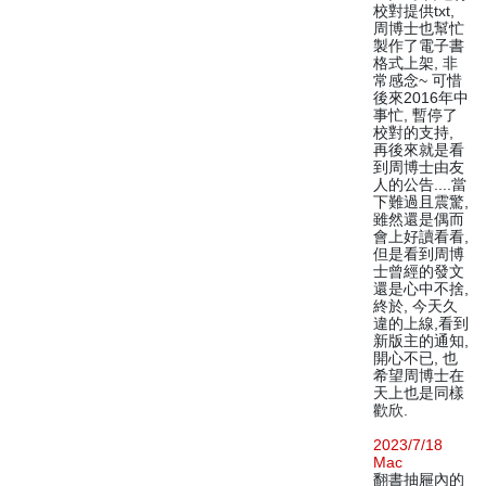
校對提供txt,
周博士也幫忙
製作了電子書
格式上架, 非
常感念~ 可惜
後來2016年中
事忙, 暫停了
校對的支持,
再後來就是看
到周博士由友
人的公告....當
下難過且震驚,
雖然還是偶而
會上好讀看看,
但是看到周博
士曾經的發文
還是心中不捨,
終於, 今天久
違的上線,看到
新版主的通知,
開心不已, 也
希望周博士在
天上也是同樣
歡欣.
2023/7/18
Mac
翻書抽屜內的