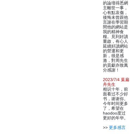
的論壇得悉網
主離世一事，
心有點哀傷，
後悔未曾跟他
言謝在學習期
間他的網站是
我的精神食
糧。見到好讀
重啟，有心人
延續好讀網站
的營運和更
新，很是感
激，對周先生
的貢獻亦致萬
分感謝！
2023/7/4 葉扁
舟先生
相识十年，前
面看过不少好
书，谢谢你。
今年时间更多
了，希望在
haodoo度过
更好的年华。
>>
更多感言