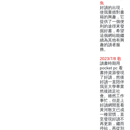
魚
好讀的出現，
使我重措對書
籍的興趣，它
提供了一個便
利的途徑來發
掘好書，希望
這個網站能繼
續為其他有興
趣的讀者服
務。
2023/7/8 歌
讀書時期用
pocket pc 看
書持資源發現
了好讀，然後
好讀一直陪伴
我至大學畢業
然後踏足社
會。雖然工作
事忙，但是上
好讀網閒逛看
黃河散文已成
一種習慣，直
至發現好讀不
再更新，繼而
停站，再從別