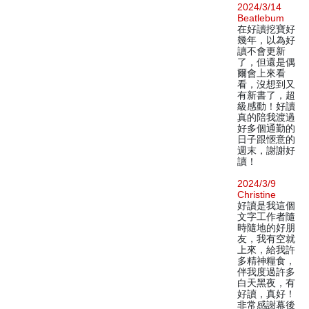
2024/3/14
Beatlebum
在好讀挖寶好
幾年，以為好
讀不會更新
了，但還是偶
爾會上來看
看，沒想到又
有新書了，超
級感動！好讀
真的陪我渡過
好多個通勤的
日子跟愜意的
週末，謝謝好
讀！
2024/3/9
Christine
好讀是我這個
文字工作者隨
時隨地的好朋
友，我有空就
上來，給我許
多精神糧食，
伴我度過許多
白天黑夜，有
好讀，真好！
非常感謝幕後