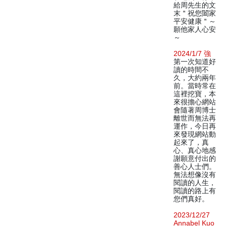
給周先生的文
末＂祝您闔家
平安健康＂～
願他家人心安
～
2024/1/7 強
第一次知道好
讀的時間不
久，大約兩年
前。當時常在
這裡挖寶，本
來很擔心網站
會隨著周博士
離世而無法再
運作，今日再
來發現網站動
起來了，真
心、真心地感
謝願意付出的
善心人士們。
無法想像沒有
閱讀的人生，
閱讀的路上有
您們真好。
2023/12/27
Annabel Kuo