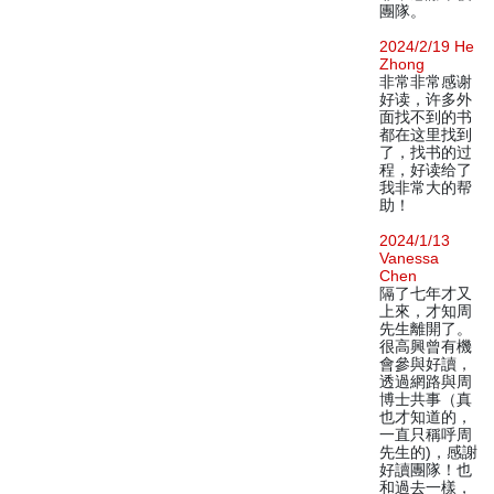
團隊。
2024/2/19 He
Zhong
非常非常感谢
好读，许多外
面找不到的书
都在这里找到
了，找书的过
程，好读给了
我非常大的帮
助！
2024/1/13
Vanessa
Chen
隔了七年才又
上來，才知周
先生離開了。
很高興曾有機
會參與好讀，
透過網路與周
博士共事（真
也才知道的，
一直只稱呼周
先生的)，感謝
好讀團隊！也
和過去一樣，