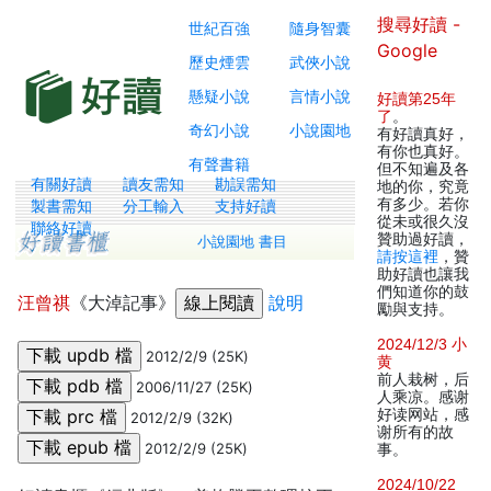
搜尋好讀 -
世紀百強
隨身智囊
Google
歷史煙雲
武俠小說
懸疑小說
言情小說
好讀第25年
了
。
奇幻小說
小說園地
有好讀真好，
有你也真好。
有聲書籍
但不知遍及各
有關好讀
讀友需知
勘誤需知
地的你，究竟
有多少。若你
製書需知
分工輸入
支持好讀
從未或很久沒
聯絡好讀
贊助過好讀，
小說園地 書目
請按這裡
，贊
助好讀也讓我
們知道你的鼓
汪曾祺
《大淖記事》
說明
勵與支持。
2024/12/3 小
2012/2/9 (25K)
黄
前人栽树，后
2006/11/27 (25K)
人乘凉。感谢
好读网站，感
2012/2/9 (32K)
谢所有的故
2012/2/9 (25K)
事。
2024/10/22