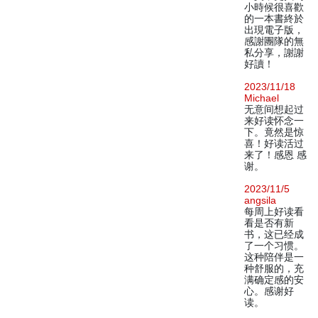
小時候很喜歡
的一本書終於
出現電子版，
感謝團隊的無
私分享，謝謝
好讀！
2023/11/18
Michael
无意间想起过
来好读怀念一
下。竟然是惊
喜！好读活过
来了！感恩 感
谢。
2023/11/5
angsila
每周上好读看
看是否有新
书，这已经成
了一个习惯。
这种陪伴是一
种舒服的，充
满确定感的安
心。感谢好
读。