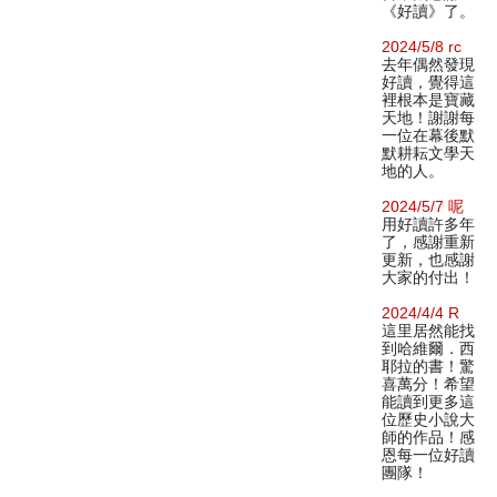
《好讀》了。
2024/5/8 rc
去年偶然發現
好讀，覺得這
裡根本是寶藏
天地！謝謝每
一位在幕後默
默耕耘文學天
地的人。
2024/5/7 呢
用好讀許多年
了，感謝重新
更新，也感謝
大家的付出！
2024/4/4 R
這里居然能找
到哈維爾．西
耶拉的書！驚
喜萬分！希望
能讀到更多這
位歷史小說大
師的作品！感
恩每一位好讀
團隊！