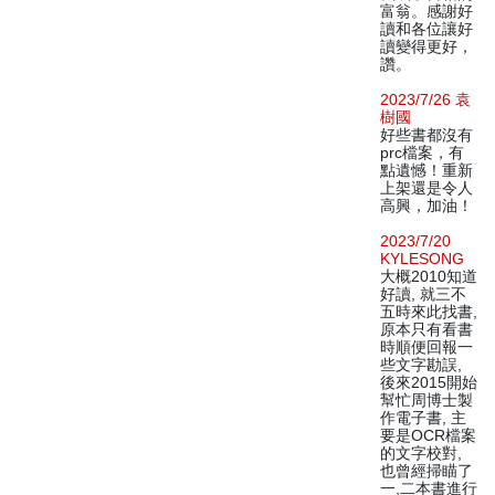
富翁。感謝好
讀和各位讓好
讀變得更好，
讚。
2023/7/26 袁
樹國
好些書都沒有
prc檔案，有
點遺憾！重新
上架還是令人
高興，加油！
2023/7/20
KYLESONG
大概2010知道
好讀, 就三不
五時來此找書,
原本只有看書
時順便回報一
些文字勘誤,
後來2015開始
幫忙周博士製
作電子書, 主
要是OCR檔案
的文字校對,
也曾經掃瞄了
一,二本書進行