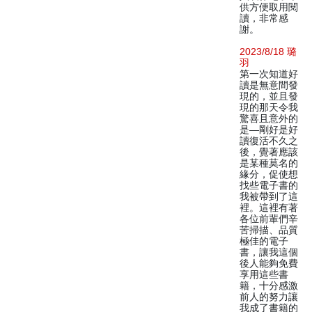
供方便取用閱
讀，非常感
謝。
2023/8/18 璐
羽
第一次知道好
讀是無意間發
現的，並且發
現的那天令我
驚喜且意外的
是—剛好是好
讀復活不久之
後，覺著應該
是某種莫名的
緣分，促使想
找些電子書的
我被帶到了這
裡。這裡有著
各位前輩們辛
苦掃描、品質
極佳的電子
書，讓我這個
後人能夠免費
享用這些書
籍，十分感激
前人的努力讓
我成了書籍的