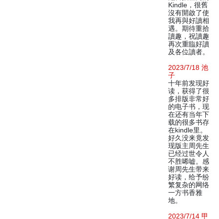
Kindle，很舊
沒有開啟了使
我再與好讀相
遇。期待重拾
讀趣，祝讀趣
再次重臨好讀
及各位讀者。
2023/7/18 池
子
十年前发现好
读，获得了很
多排版非常好
的电子书，现
在还有当年下
载的很多书存
在kindle里。
好久没来竟发
现版主周先生
已经过世令人
不胜唏嘘。感
谢周先生带来
好读，给予纷
繁复杂的网络
一方书香雅
地。
2023/7/14 甲