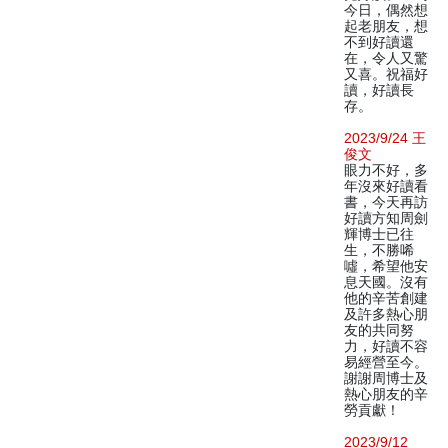
今日，偶然想
起老朋友，想
不到好讀還
在，令人又驚
又喜。祝福好
讀，好讀長
存。
2023/9/24 王
俊文
眼力不好，多
年沒來好讀看
書，今天再訪
好讀方知周劍
輝博士已往
生，不勝唏
噓，希望他安
息天國。沒有
他的辛苦創建
及許多熱心朋
友的共同努
力，好讀不容
易經營至今。
謝謝周博士及
熱心朋友的辛
勞貢獻！
2023/9/12