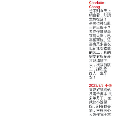
Charlotte
Chang
想不到今天上
網查看，好讀
竟然復活了，
是哪位神仙壯
士伸出援手？
還沒仔細搜尋
來龍去脈，已
喜極而泣。這
嘉惠眾多書友
但卻無啥收益
的苦工，真的
需要有很多愛
才能繼續下
去，祝福新版
主，謝謝您！
好人一生平
安！
2023/9/5 小張
喜愛好讀網站
及電子書本 很
多年月了。從
武俠小說起
始，到各種書
類，幸得有心
人製作電子本