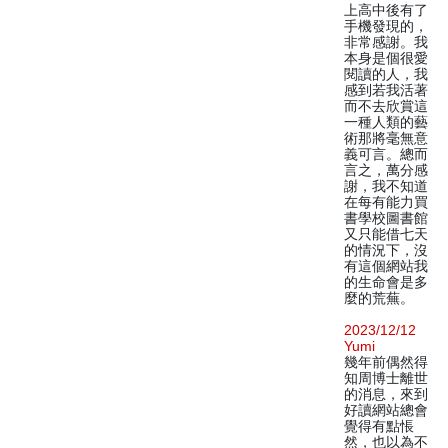
上高中後有了
手機發現的，
非常感謝。我
本身是個很愛
閱讀的人，我
感到若我活著
而不去欣賞這
一種人類的藝
術那將毫無意
義可言。總而
言之，萬分感
謝，我不知道
在每有能力買
書學校圖書館
又只能借七天
的情況下，沒
有這個網站我
的生命會是多
麼的荒蕪。
2023/12/12
Yumi
幾年前偶然得
知周博士離世
的消息，來到
好讀網站總會
覺得有點悵
然，也以為不