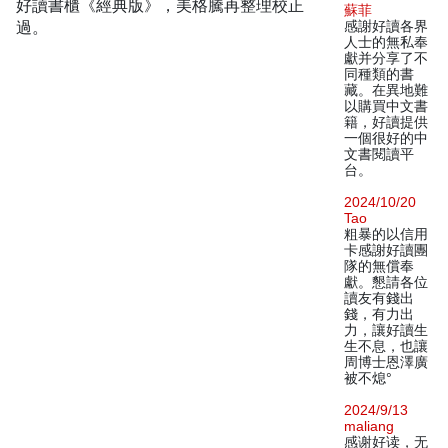
好讀書櫃《經典版》，美格騰再整理校正
蘇菲
過。
感謝好讀各界
人士的無私奉
獻并分享了不
同種類的書
藏。在異地難
以購買中文書
籍，好讀提供
一個很好的中
文書閱讀平
台。
2024/10/20
Tao
粗暴的以信用
卡感謝好讀團
隊的無償奉
獻。懇請各位
讀友有錢出
錢，有力出
力，讓好讀生
生不息，也讓
周博士恩澤廣
被不熄°
2024/9/13
maliang
感谢好读，无