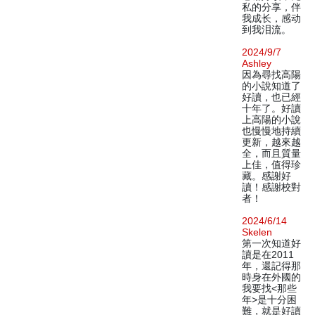
私的分享，伴
我成长，感动
到我泪流。
2024/9/7
Ashley
因為尋找高陽
的小說知道了
好讀，也已經
十年了。好讀
上高陽的小說
也慢慢地持續
更新，越來越
全，而且質量
上佳，值得珍
藏。感謝好
讀！感謝校對
者！
2024/6/14
Skelen
第一次知道好
讀是在2011
年，還記得那
時身在外國的
我要找<那些
年>是十分困
難，就是好讀