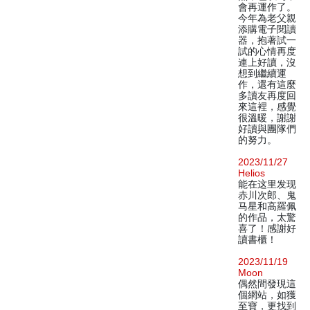
會再運作了。
今年為老父親
添購電子閱讀
器，抱著試一
試的心情再度
連上好讀，沒
想到繼續運
作，還有這麼
多讀友再度回
來這裡，感覺
很溫暖，謝謝
好讀與團隊們
的努力。
2023/11/27
Helios
能在这里发现
赤川次郎、鬼
马星和高羅佩
的作品，太驚
喜了！感謝好
讀書櫃！
2023/11/19
Moon
偶然間發現這
個網站，如獲
至寶，更找到