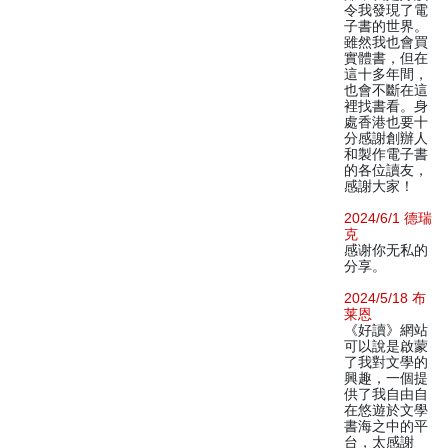
令我發現了電
子書的世界。
雖然我也會買
實體書，但在
這十多年間，
也會不斷在這
裡找書看。身
處香港也要十
分感謝創辦人
和製作電子書
的各位讀友，
感謝大家！
2024/6/1 德瑞
克
感谢你无私的
分享。
2024/5/18 布
莱恩
《好讀》網站
可以說是啟蒙
了我對文學的
興趣，一個提
供了我自由自
在悠遊於文學
書海之中的平
台，太感謝