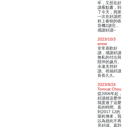
年，又想在好
讀看點書，到
了今天，我第
一次在好讀把
村上春樹的收
音機2讀完，
感謝好讀~
2023/10/3
snow
非常喜歡好
讀，感謝好讀
無私的付出與
陪伴的歲月。
永遠支持好
讀。祝福好讀
長長久久。
2023/9/24
Tomcat Chou
從2006年起，
好讀就這麼伴
我度過了這麼
長的時間。直
到2017.12的
噩耗傳來，我
以為就此不再
見好讀。直到