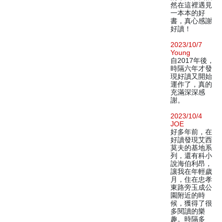
然在這裡遇見
一本本的好
書，真心感謝
好讀！
2023/10/7
Young
自2017年後，
時隔六年才發
現好讀又開始
運作了，真的
充滿深深感
謝。
2023/10/4
JOE
好多年前，在
好讀發現艾西
莫夫的基地系
列，還有科小
說海伯利昂，
讓我在年輕歲
月，住在忠孝
東路旁玉成公
園附近的時
候，獲得了很
多閱讀的樂
趣。時隔多