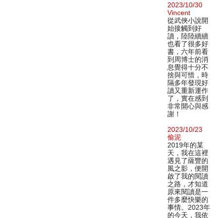
2023/10/30
Vincent
從武俠小說開
始接觸到好
讀，陸陸續續
也看了很多好
書，六年前看
到周博士的消
息覺得十分不
捨與可惜，時
隔多年發現好
讀又重新運作
了，實在感到
非常開心與感
謝！
2023/10/23
偷泥
2019年的某
天，我在這裡
遇見了薩豐的
風之影，便開
啟了我的閱讀
之路，才知道
原來閱讀是一
件多麼快樂的
事情。2023年
的今天，我依