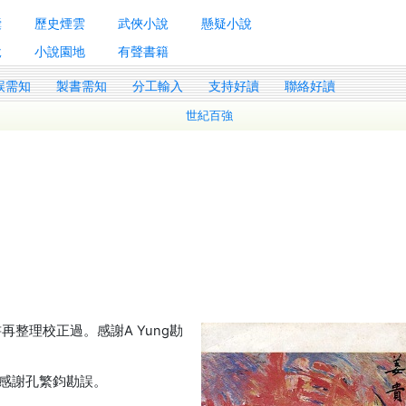
囊
歷史煙雲
武俠小說
懸疑小說
說
小說園地
有聲書籍
誤需知
製書需知
分工輸入
支持好讀
聯絡好讀
世紀百強
書再整理校正過。感謝A Yung勘
感謝孔繁鈞勘誤。