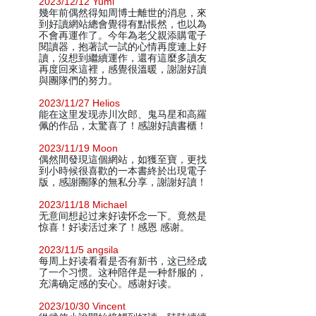
2023/12/12 Yumi
幾年前偶然得知周博士離世的消息，來
到好讀網站總會覺得有點悵然，也以為
不會再運作了。今年為老父親添購電子
閱讀器，抱著試一試的心情再度連上好
讀，沒想到繼續運作，還有這麼多讀友
再度回來這裡，感覺很溫暖，謝謝好讀
與團隊們的努力。
2023/11/27 Helios
能在这里发现赤川次郎、鬼马星和高羅
佩的作品，太驚喜了！感謝好讀書櫃！
2023/11/19 Moon
偶然間發現這個網站，如獲至寶，更找
到小時候很喜歡的一本書終於出現電子
版，感謝團隊的無私分享，謝謝好讀！
2023/11/18 Michael
无意间想起过来好读怀念一下。竟然是
惊喜！好读活过来了！感恩 感谢。
2023/11/5 angsila
每周上好读看看是否有新书，这已经成
了一个习惯。这种陪伴是一种舒服的，
充满确定感的安心。感谢好读。
2023/10/30 Vincent