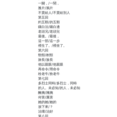
一關，/一鬧，
雅片/鴉片
不賣給人/不賣給別人
第五回
約五顆/的五顆
鑲白法/鑲白邊
老頭兄/老頭兒
最後。/最後，
這一部/這一步
裡生了。/裡坐了。
第六回
勁頸/刎頸
旅長/族長
他以親眼/他親眼
再命令/用命令
栓老牛/拴老牛
第七回
多烈士同時/多烈士，同時
的人。未必知/的人，未必知
醃腌/腌腌
何害/厲害
她的她/她的
放下來/？
治壞/治好
第八回