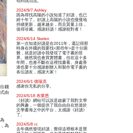
动到我泪流。
2024/9/7 Ashley
因為尋找高陽的小說知道了好讀，也已
經十年了。好讀上高陽的小說也慢慢地
持續更新，越來越全，而且質量上佳，
值得珍藏。感謝好讀！感謝校對者！
2024/6/14 Skelen
第一次知道好讀是在2011年，還記得那
時身在外國的我要找<那些年>是十分困
難，就是好讀令我發現了電子書的世
界。雖然我也會買實體書，但在這十多
年間，也會不斷在這裡找書看。身處香
港也要十分感謝創辦人和製作電子書的
各位讀友，感謝大家！
2024/6/1 德瑞克
感谢你无私的分享。
他出錢
正式由
2024/5/18 布莱恩
《好讀》網站可以說是啟蒙了我對文學
的興趣，一個提供了我自由自在悠遊於
文學書海之中的平台，太感謝《好讀》
了。
他為
2024/5/8 rc
情，為
去年偶然發現好讀，覺得這裡根本是寶