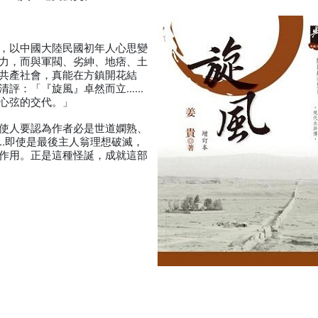
，以中國大陸民國初年人心思變
力，而與軍閥、劣紳、地痞、土
共產社會，真能在方鎮開花結
清評：「『旋風』卓然而立……
心弦的交代。」
使人要認為作者必是世道嫻熟、
…即使是最後主人翁理想破滅，
作用。正是這種怪誕，成就這部