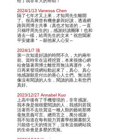
给了我非常大的帮助！
2024/1/13 Vanessa Chen
隔了七年才又上來，才知周先生離開
了。很高興曾有機會參與好讀，透過網
路與周博士共事（真也才知道的，一直
只稱呼周先生的)，感謝好讀團隊！也和
過去一樣，給周先生的文末＂祝您闔家
平安健康＂～願他家人心安～
2024/1/7 強
第一次知道好讀的時間不久，大約兩年
前。當時常在這裡挖寶，本來很擔心網
站會隨著周博士離世而無法再運作，今
日再來發現網站動起來了，真心、真心
地感謝願意付出的善心人士們。無法想
像沒有閱讀的人生，閱讀的路上有您們
真好。
2023/12/27 Annabel Kuo
上高中後有了手機發現的，非常感謝。
我本身是個很愛閱讀的人，我感到若我
活著而不去欣賞這一種人類的藝術那將
毫無意義可言。總而言之，萬分感謝，
我不知道在每有能力買書學校圖書館又
只能借七天的情況下，沒有這個網站我
的生命會是多麼的荒蕪。