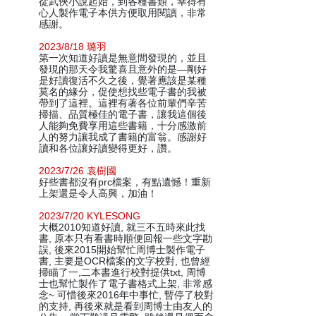
從武俠小說起始，到各種書類，幸得有
心人製作電子本供方便取用閱讀，非常
感謝。
2023/8/18 璐羽
第一次知道好讀是無意間發現的，並且
發現的那天令我驚喜且意外的是—剛好
是好讀復活不久之後，覺著應該是某種
莫名的緣分，促使想找些電子書的我被
帶到了這裡。這裡有著各位前輩們辛苦
掃描、品質極佳的電子書，讓我這個後
人能夠免費享用這些書籍，十分感激前
人的努力讓我成了書籍的富翁。感謝好
讀和各位讓好讀變得更好，讚。
2023/7/26 袁樹國
好些書都沒有prc檔案，有點遺憾！重新
上架還是令人高興，加油！
2023/7/20 KYLESONG
大概2010知道好讀, 就三不五時來此找
書, 原本只有看書時順便回報一些文字勘
誤, 後來2015開始幫忙周博士製作電子
書, 主要是OCR檔案的文字校對, 也曾經
掃瞄了一,二本書進行校對提供txt, 周博
士也幫忙製作了電子書格式上架, 非常感
念~ 可惜後來2016年中事忙, 暫停了校對
的支持, 再後來就是看到周博士由友人的