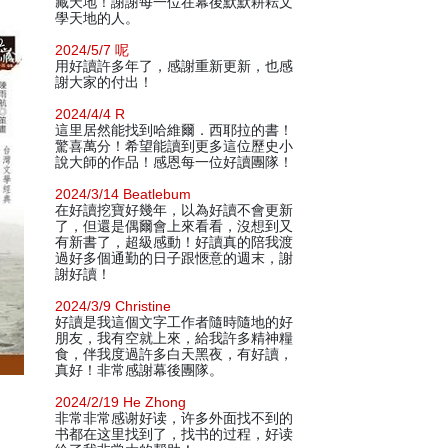
藏天地！謝謝每一位在幕後默默耕耘文
學天地的人。
2024/5/7 呢
用好讀許多年了，感謝重新更新，也感
謝大家的付出！
2024/4/4 R
這里居然能找到哈維爾．西耶拉的書！
驚喜萬分！希望能讀到更多這位歷史小
說大師的作品！感恩每一位好讀團隊！
2024/3/14 Beatlebum
在好讀挖寶好幾年，以為好讀不會更新
了，但還是偶爾會上來看看，沒想到又
有新書了，超級感動！好讀真的陪我渡
過好多個通勤的日子跟愜意的週末，謝
謝好讀！
2024/3/9 Christine
好讀是我這個文字工作者隨時隨地的好
朋友，我有空就上來，給我許多精神糧
食，伴我度過許多白天黑夜，有好讀，
真好！非常感謝幕後團隊。
2024/2/19 He Zhong
非常非常感谢好读，许多外面找不到的
书都在这里找到了，找书的过程，好读