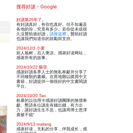
搜尋好讀 - Google
好讀第25年了
。
有好讀真好，有你也真好。但不知遍及
各地的你，究竟有多少。若你從未或很
久沒贊助過好讀，
請按這裡
，贊助好讀
也讓我們知道你的鼓勵與支持。
2024/12/3 小黄
前人栽树，后人乘凉。感谢好读网站，
感谢所有的故事。
2024/10/22 蘇菲
感謝好讀各界人士的無私奉獻并分享了
不同種類的書藏。在異地難以購買中文
書籍，好讀提供一個很好的中文書閱讀
平台。
2024/10/20 Tao
粗暴的以信用卡感謝好讀團隊的無償奉
獻。懇請各位讀友有錢出錢，有力出
力，讓好讀生生不息，也讓周博士恩澤
廣被不熄°
2024/9/13 maliang
感谢好读，无私的分享，伴我成长，感