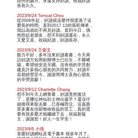
陪伴的歲月。永遠支持好讀。祝福好讀
長長久久。
2023/9/24 Tomcat Chou
從2006年起，好讀就這麼伴我度過了這
麼長的時間。直到2017.12的噩耗傳來，
我以為就此不再見好讀。直到今日，偶
然想起老朋友，想不到好讀還在，令人
又驚又喜。祝福好讀，好讀長存。
2023/9/24 王俊文
眼力不好，多年沒來好讀看書，今天再
訪好讀方知周劍輝博士已往生，不勝唏
噓，希望他安息天國。沒有他的辛苦創
建及許多熱心朋友的共同努力，好讀不
容易經營至今。謝謝周博士及熱心朋友
的辛勞貢獻！
2023/9/12 Charlotte Chang
想不到今天上網查看，好讀竟然復活
了，是哪位神仙壯士伸出援手？還沒仔
細搜尋來龍去脈，已喜極而泣。這嘉惠
眾多書友但卻無啥收益的苦工，真的需
要有很多愛才能繼續下去，祝福新版
主，謝謝您！好人一生平安！
2023/9/5 小張
喜愛好讀網站及電子書本 很多年月了。