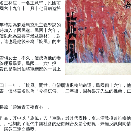
本名王林渡，一名王意堅，民國前
國六十九年十二月十七日病逝於
年時期為躲避馬克思主義學說的
時加入了國民黨。民國十六年，
便以此為重要背景及題材），對
，這也是他後來寫「旋風」的主
雪梅女士，不久，便成為他的妻
管理系畢業。民國二十六年投
貴已是湯恩伯將軍總部的一員上
四十一年，「旋風」問世，但卻屢遭退稿的命運，民國四十六年，
書，便將書名改為「今檮杌傳」，二年後，因吳魯芹先生的推薦，
長篇「碧海青天夜夜心」。
作品，其中以「旋風」與「重陽」最具代表性，夏志清教授曾推崇
」。他刻劃了近代中國社會的悲歡離合及驚心動魄，兼顧反諷與同
一屆吳三連文藝獎。