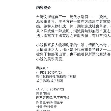
內容簡介
台灣文學經典三十、現代水滸傳－－「旋風」
為故事背景。主角方祥千欲在方鎮建立共黨勢
娼、緣林人物打成一片，期能完成社會革命。
果？抑或像一陣旋風，消滅得無影無蹤？夏志
把共產黨在中國竄起之來龍去脈，有非常扣人
小說裡眾多人物和對話的生動，情節的出奇，
人情練達之人，那正是小說家重要特質之一…
被兒子和部署出賣，也不能引起所謂悲劇清滌
小說的美學高度。
勘誤表：
(mPDB 2015/1/2)
敷衍數衍彩樓/敷衍敷衍彩樓
成了佈署/成了部署
(A Yung 2015/1/2)
斃俞/斃命
己不容再媛/已不容再緩
四個金宇/四個金字
打個扞/打個扦