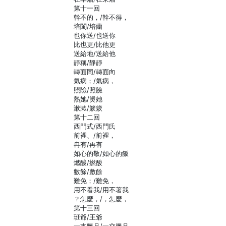
第十一回
幹不的，/幹不得，
培闌/培蘭
也你送/也送你
比也更/比他更
送給地/送給他
靜稱/靜靜
轉面同/轉面向
氣病；/氣病，
照險/照臉
熱她/燙她
漱漱/簌簌
第十二回
西門式/西門氏
前裡、/前裡，
冉有/再有
如心的敬/如心的飯
燃酸/撚酸
數餘/敷餘
難免；/難免，
用不看我/用不著我
？怎麼，/，怎麼，
第十三回
班爺/王爺