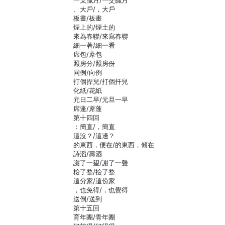
一支臘月/一交臘月
、大戶/，大戶
板晝/板畫
煙上的/煙土的
來為春聯/來寫春聯
細一著/細一看
席包/蓆包
照房分/照房份
同例/向例
打個捍兒/打個扦兒
化紙/花紙
元日二早/元旦一早
席蓬/蓆蓬
第十四回
：簡直/，簡直
這沒？/這邊？
的東西，便在/的東西，傾在
詩滔/壽酒
謝了一望/謝了一聲
檢了整/撿了整
這分家/這份家
，也免得/，也覺得
送倒/送到
第十五回
育年團/青年團