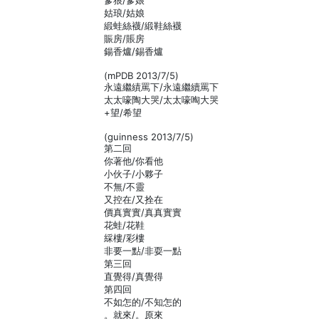
爹狼/爹娘
姑琅/姑娘
緞蛙絲襪/緞鞋絲襪
賑房/賬房
鍚香爐/錫香爐
(mPDB 2013/7/5)
永遠繼績罵下/永遠繼續罵下
太太嚎陶大哭/太太嚎啕大哭
+望/希望
(guinness 2013/7/5)
第二回
你著他/你看他
小伙子/小夥子
不無/不靈
又控在/又拴在
價真實實/真真實實
花蛙/花鞋
綵樓/彩樓
非要一點/非耍一點
第三回
直覺得/真覺得
第四回
不如怎的/不知怎的
。就來/。原來