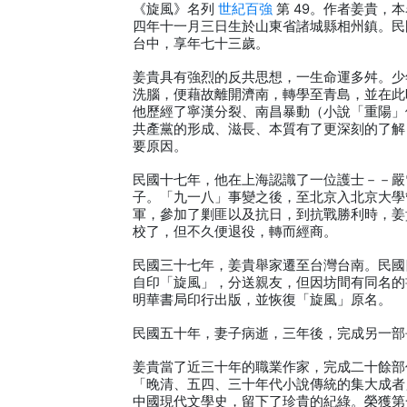
《旋風》名列
世紀百強
第 49。作者姜貴，
四年十一月三日生於山東省諸城縣相州鎮。民
台中，享年七十三歲。
姜貴具有強烈的反共思想，一生命運多舛。少
洗腦，便藉故離開濟南，轉學至青島，並在此
他歷經了寧漢分裂、南昌暴動（小說「重陽」
共產黨的形成、滋長、本質有了更深刻的了解
要原因。
民國十七年，他在上海認識了一位護士－－嚴
子。「九一八」事變之後，至北京入北京大學
軍，參加了剿匪以及抗日，到抗戰勝利時，姜
校了，但不久便退役，轉而經商。
民國三十七年，姜貴舉家遷至台灣台南。民國
自印「旋風」，分送親友，但因坊間有同名的
明華書局印行出版，並恢復「旋風」原名。
民國五十年，妻子病逝，三年後，完成另一部
姜貴當了近三十年的職業作家，完成二十餘部
「晚清、五四、三十年代小說傳統的集大成者
中國現代文學史，留下了珍貴的紀綠。榮獲第