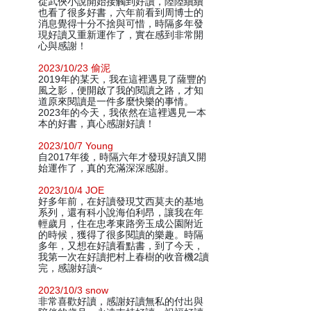
從武俠小說開始接觸到好讀，陸陸續續
也看了很多好書，六年前看到周博士的
消息覺得十分不捨與可惜，時隔多年發
現好讀又重新運作了，實在感到非常開
心與感謝！
2023/10/23 偷泥
2019年的某天，我在這裡遇見了薩豐的
風之影，便開啟了我的閱讀之路，才知
道原來閱讀是一件多麼快樂的事情。
2023年的今天，我依然在這裡遇見一本
本的好書，真心感謝好讀！
2023/10/7 Young
自2017年後，時隔六年才發現好讀又開
始運作了，真的充滿深深感謝。
2023/10/4 JOE
好多年前，在好讀發現艾西莫夫的基地
系列，還有科小說海伯利昂，讓我在年
輕歲月，住在忠孝東路旁玉成公園附近
的時候，獲得了很多閱讀的樂趣。時隔
多年，又想在好讀看點書，到了今天，
我第一次在好讀把村上春樹的收音機2讀
完，感謝好讀~
2023/10/3 snow
非常喜歡好讀，感謝好讀無私的付出與