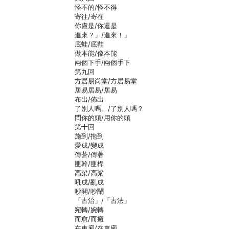
怪不的/怪不得
寄往/寄在
你慮是/你還是
進來？」/進來！」
底蛙/底鞋
做本能/像本能
兩個下手/兩個手下
第九回
方居易尚堂/方居易堂
居易居易/居易
布出/佈出
了別人嗎。/了別人嗎？
問你的頭/用你的頭
第十回
施到/拖到
愛成/變成
傳蒼/傳著
匪幹/匪桿
高梁/高粱
吼成/亂成
吵開/吵鬧
「古治」/「古法」
宛轉/婉轉
而愈/而癒
在車廂/在東廂