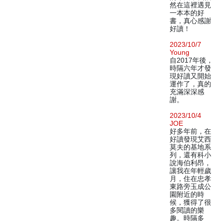
然在這裡遇見
一本本的好
書，真心感謝
好讀！
2023/10/7
Young
自2017年後，
時隔六年才發
現好讀又開始
運作了，真的
充滿深深感
謝。
2023/10/4
JOE
好多年前，在
好讀發現艾西
莫夫的基地系
列，還有科小
說海伯利昂，
讓我在年輕歲
月，住在忠孝
東路旁玉成公
園附近的時
候，獲得了很
多閱讀的樂
趣。時隔多