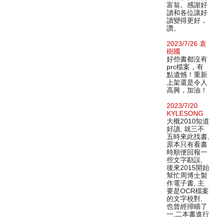
富翁。感謝好
讀和各位讓好
讀變得更好，
讚。
2023/7/26 袁
樹國
好些書都沒有
prc檔案，有
點遺憾！重新
上架還是令人
高興，加油！
2023/7/20
KYLESONG
大概2010知道
好讀, 就三不
五時來此找書,
原本只有看書
時順便回報一
些文字勘誤,
後來2015開始
幫忙周博士製
作電子書, 主
要是OCR檔案
的文字校對,
也曾經掃瞄了
一,二本書進行