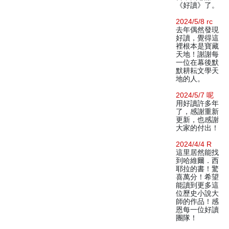
《好讀》了。
2024/5/8 rc
去年偶然發現
好讀，覺得這
裡根本是寶藏
天地！謝謝每
一位在幕後默
默耕耘文學天
地的人。
2024/5/7 呢
用好讀許多年
了，感謝重新
更新，也感謝
大家的付出！
2024/4/4 R
這里居然能找
到哈維爾．西
耶拉的書！驚
喜萬分！希望
能讀到更多這
位歷史小說大
師的作品！感
恩每一位好讀
團隊！