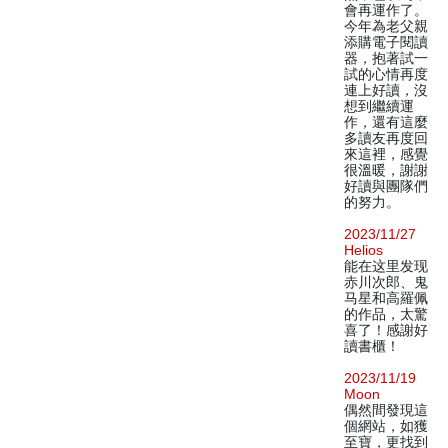
會再運作了。
今年為老父親
添購電子閱讀
器，抱著試一
試的心情再度
連上好讀，沒
想到繼續運
作，還有這麼
多讀友再度回
來這裡，感覺
很溫暖，謝謝
好讀與團隊們
的努力。
2023/11/27
Helios
能在这里发现
赤川次郎、鬼
马星和高羅佩
的作品，太驚
喜了！感謝好
讀書櫃！
2023/11/19
Moon
偶然間發現這
個網站，如獲
至寶，更找到