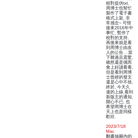
校對提供txt,
周博士也幫忙
製作了電子書
格式上架, 非
常感念~ 可惜
後來2016年中
事忙, 暫停了
校對的支持,
再後來就是看
到周博士由友
人的公告....當
下難過且震驚,
雖然還是偶而
會上好讀看看,
但是看到周博
士曾經的發文
還是心中不捨,
終於, 今天久
違的上線,看到
新版主的通知,
開心不已, 也
希望周博士在
天上也是同樣
歡欣.
2023/7/18
Mac
翻書抽屜內的