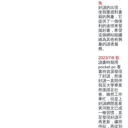
魚
好讀的出現，
使我重措對書
籍的興趣，它
提供了一個便
利的途徑來發
掘好書，希望
這個網站能繼
續為其他有興
趣的讀者服
務。
2023/7/8 歌
讀書時期用
pocket pc 看
書持資源發現
了好讀，然後
好讀一直陪伴
我至大學畢業
然後踏足社
會。雖然工作
事忙，但是上
好讀網閒逛看
黃河散文已成
一種習慣，直
至發現好讀不
再更新，繼而
停站，再從別