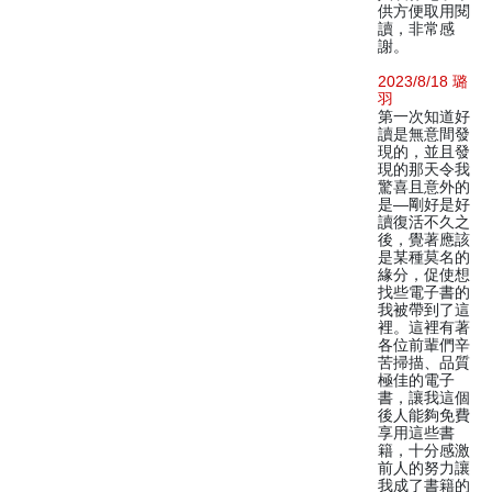
供方便取用閱
讀，非常感
謝。
2023/8/18 璐
羽
第一次知道好
讀是無意間發
現的，並且發
現的那天令我
驚喜且意外的
是—剛好是好
讀復活不久之
後，覺著應該
是某種莫名的
緣分，促使想
找些電子書的
我被帶到了這
裡。這裡有著
各位前輩們辛
苦掃描、品質
極佳的電子
書，讓我這個
後人能夠免費
享用這些書
籍，十分感激
前人的努力讓
我成了書籍的