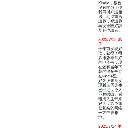
Kindle，很舊
沒有開啟了使
我再與好讀相
遇。期待重拾
讀趣，祝讀趣
再次重臨好讀
及各位讀者。
2023/7/18 池
子
十年前发现好
读，获得了很
多排版非常好
的电子书，现
在还有当年下
载的很多书存
在kindle里。
好久没来竟发
现版主周先生
已经过世令人
不胜唏嘘。感
谢周先生带来
好读，给予纷
繁复杂的网络
一方书香雅
地。
2023/7/14 甲