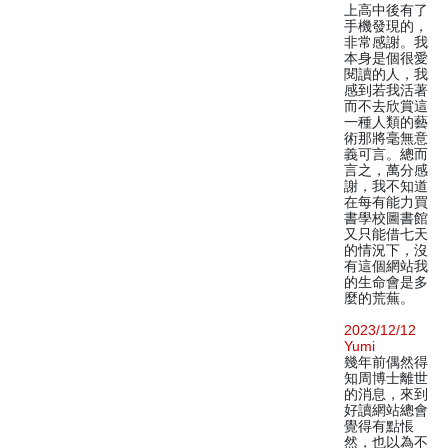
上高中後有了
手機發現的，
非常感謝。我
本身是個很愛
閱讀的人，我
感到若我活著
而不去欣賞這
一種人類的藝
術那將毫無意
義可言。總而
言之，萬分感
謝，我不知道
在每有能力買
書學校圖書館
又只能借七天
的情況下，沒
有這個網站我
的生命會是多
麼的荒蕪。
2023/12/12
Yumi
幾年前偶然得
知周博士離世
的消息，來到
好讀網站總會
覺得有點悵
然，也以為不