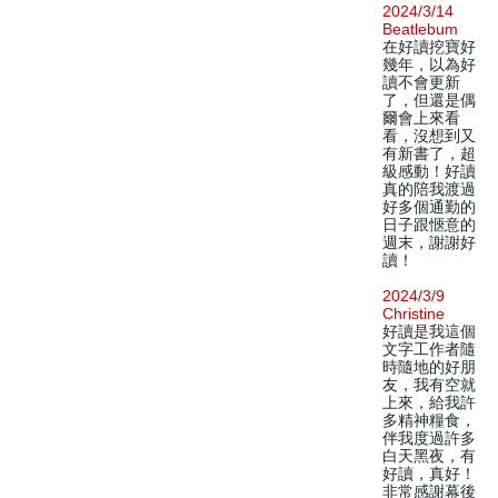
2024/3/14
Beatlebum
在好讀挖寶好
幾年，以為好
讀不會更新
了，但還是偶
爾會上來看
看，沒想到又
有新書了，超
級感動！好讀
真的陪我渡過
好多個通勤的
日子跟愜意的
週末，謝謝好
讀！
2024/3/9
Christine
好讀是我這個
文字工作者隨
時隨地的好朋
友，我有空就
上來，給我許
多精神糧食，
伴我度過許多
白天黑夜，有
好讀，真好！
非常感謝幕後