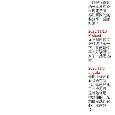
小時候很喜歡
的一本書終於
出現電子版，
感謝團隊的無
私分享，謝謝
好讀！
2023/11/18
Michael
无意间想起过
来好读怀念一
下。竟然是惊
喜！好读活过
来了！感恩 感
谢。
2023/11/5
angsila
每周上好读看
看是否有新
书，这已经成
了一个习惯。
这种陪伴是一
种舒服的，充
满确定感的安
心。感谢好
读。