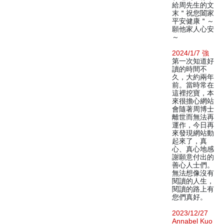
給周先生的文
末＂祝您闔家
平安健康＂～
願他家人心安
～
2024/1/7 強
第一次知道好
讀的時間不
久，大約兩年
前。當時常在
這裡挖寶，本
來很擔心網站
會隨著周博士
離世而無法再
運作，今日再
來發現網站動
起來了，真
心、真心地感
謝願意付出的
善心人士們。
無法想像沒有
閱讀的人生，
閱讀的路上有
您們真好。
2023/12/27
Annabel Kuo