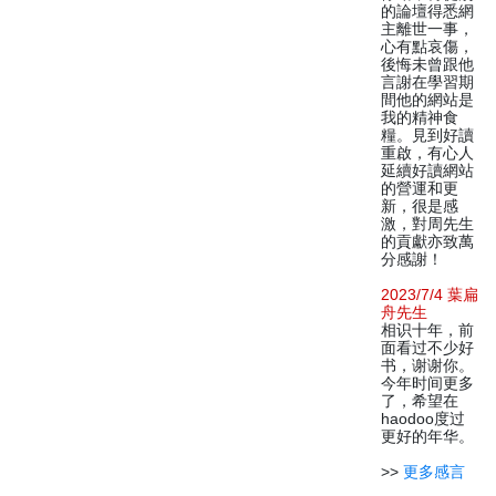
的論壇得悉網
主離世一事，
心有點哀傷，
後悔未曾跟他
言謝在學習期
間他的網站是
我的精神食
糧。見到好讀
重啟，有心人
延續好讀網站
的營運和更
新，很是感
激，對周先生
的貢獻亦致萬
分感謝！
2023/7/4 葉扁
舟先生
相识十年，前
面看过不少好
书，谢谢你。
今年时间更多
了，希望在
haodoo度过
更好的年华。
>>
更多感言