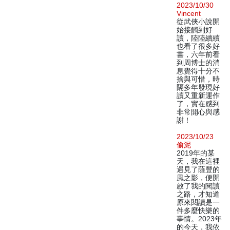
2023/10/30
Vincent
從武俠小說開
始接觸到好
讀，陸陸續續
也看了很多好
書，六年前看
到周博士的消
息覺得十分不
捨與可惜，時
隔多年發現好
讀又重新運作
了，實在感到
非常開心與感
謝！
2023/10/23
偷泥
2019年的某
天，我在這裡
遇見了薩豐的
風之影，便開
啟了我的閱讀
之路，才知道
原來閱讀是一
件多麼快樂的
事情。2023年
的今天，我依