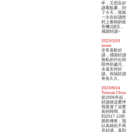
年，又想在好
讀看點書，到
了今天，我第
一次在好讀把
村上春樹的收
音機2讀完，
感謝好讀~
2023/10/3
snow
非常喜歡好
讀，感謝好讀
無私的付出與
陪伴的歲月。
永遠支持好
讀。祝福好讀
長長久久。
2023/9/24
Tomcat Chou
從2006年起，
好讀就這麼伴
我度過了這麼
長的時間。直
到2017.12的
噩耗傳來，我
以為就此不再
見好讀。直到