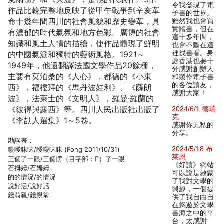
令我發現了電
作品比較完整地反映了從甲午戰爭到辛亥革
子書的世界。
命十幾年間四川的社會風貌和歷史變革，具
雖然我也會買
實體書，但在
有濃郁的時代氣氛和地方色彩。廣博的社會
這十多年間，
知識和風土人情的描繪，使作品體現了鮮明
也會不斷在這
裡找書看。身
的中國氣派和獨特的藝術風格。1921～
處香港也要十
1949年，他還翻譯法國文學作品20餘種，
分感謝創辦人
主要有莫泊桑的《人心》，都德的《小東
和製作電子書
的各位讀友，
西》，福樓拜的《馬丹波娃利》、《薩朗
感謝大家！
波》，法萊士的《文明人》，羅曼·羅蘭的
《彼得與露西》等。四川人民出版社出版了
2024/6/1 德瑞
克
《李劼人選集》1～5卷。
感谢你无私的
分享。
勘誤表：
2024/5/18 布
暖曖昧昧/曖曖昧昧 (Fong 2011/10/31)
莱恩
三個了一眼/三個愣（目字部：𥈮）了一眼
《好讀》網站
石拇姆/石姆姆
可以說是啟蒙
的的情況/的情況
了我對文學的
說好活/說好話
興趣，一個提
錢翁親/錢親翁
供了我自由自
在悠遊於文學
書海之中的平
台，太感謝