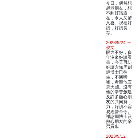
今日，偶然想
起老朋友，想
不到好讀還
在，令人又驚
又喜。祝福好
讀，好讀長
存。
2023/9/24 王
俊文
眼力不好，多
年沒來好讀看
書，今天再訪
好讀方知周劍
輝博士已往
生，不勝唏
噓，希望他安
息天國。沒有
他的辛苦創建
及許多熱心朋
友的共同努
力，好讀不容
易經營至今。
謝謝周博士及
熱心朋友的辛
勞貢獻！
2023/9/12