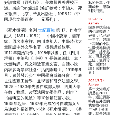
好讀書櫃《經典版》。美格騰再整理校正
私的分享，伴
我成长，感动
過。感謝Fong勘誤 (修訂參考：李劼人，死
到我泪流。
水微瀾，北京，華夏出版社，1996.12（中
國現代文學百家．十元系列）。
2024/9/7
Ashley
因為尋找高陽
《死水微瀾》名列
世紀百強
第 17。作者李
的小說知道了
劼人（1891～1962），中國小說家，翻譯
好讀，也已經
十年了。好讀
家。原名李家祥。四川成都人。中學時代大
上高陽的小說
量閱讀中外文學名著，擅長講述故事。
也慢慢地持續
更新，越來越
1912年開始寫作，1915年以後，任《四川
全，而且質量
群報》主筆和《川報》社長兼總編輯，寫了
上佳，值得珍
大量時評、雜文和近百篇文言、白話小說，
藏。感謝好
讀！感謝校對
內容多為暴露社會生活的陰暗面。1919年6
者！
月，參與發起少年中國學會成都分會，年底
去法國勤工儉學，並學習和研究法國文學。
2024/6/14
Skelen
1925～1933年先後在成都大學、四川大學
第一次知道好
任教，翻譯、改譯法國文學作品，創作了
讀是在2011
年，還記得那
《編輯室的風波》等10餘篇短篇小說。
時身在外國的
1935年起筆、1937年完成的各自成篇又互
我要找<那些
為連續的長篇歷史小說《死水微瀾》、《暴
年>是十分困
難，就是好讀
風雨前》和《大波》，是他的代表作。3部