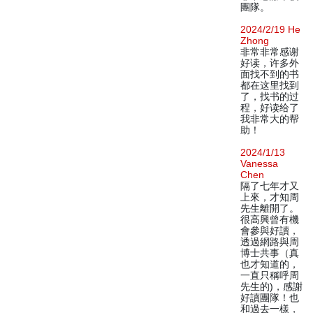
團隊。
2024/2/19 He
Zhong
非常非常感谢
好读，许多外
面找不到的书
都在这里找到
了，找书的过
程，好读给了
我非常大的帮
助！
2024/1/13
Vanessa
Chen
隔了七年才又
上來，才知周
先生離開了。
很高興曾有機
會參與好讀，
透過網路與周
博士共事（真
也才知道的，
一直只稱呼周
先生的)，感謝
好讀團隊！也
和過去一樣，