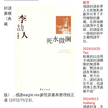
蘇菲
感謝好讀各界
好讀
人士的無私奉
書櫃
獻并分享了不
同種類的書
《典
藏。在異地難
藏
以購買中文書
籍，好讀提供
一個很好的中
文書閱讀平
台。
2024/10/20
Tao
粗暴的以信用
卡感謝好讀團
隊的無償奉
獻。懇請各位
讀友有錢出
錢，有力出
力，讓好讀生
生不息，也讓
周博士恩澤廣
被不熄°
版》，感謝eagle.rex參照原書再整理校正
2024/9/13
過 (2012/11/23)。
maliang
感谢好读，无