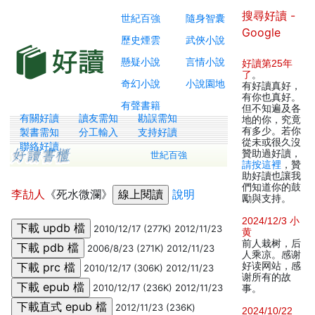
搜尋好讀 -
世紀百強
隨身智囊
Google
歷史煙雲
武俠小說
懸疑小說
言情小說
好讀第25年
了
。
奇幻小說
小說園地
有好讀真好，
有你也真好。
有聲書籍
但不知遍及各
有關好讀
讀友需知
勘誤需知
地的你，究竟
有多少。若你
製書需知
分工輸入
支持好讀
從未或很久沒
聯絡好讀
贊助過好讀，
世紀百強
請按這裡
，贊
助好讀也讓我
們知道你的鼓
李劼人
《死水微瀾》
說明
勵與支持。
2024/12/3 小
2010/12/17 (277K) 2012/11/23
黄
前人栽树，后
2006/8/23 (271K) 2012/11/23
人乘凉。感谢
好读网站，感
2010/12/17 (306K) 2012/11/23
谢所有的故
2010/12/17 (236K) 2012/11/23
事。
2012/11/23 (236K)
2024/10/22