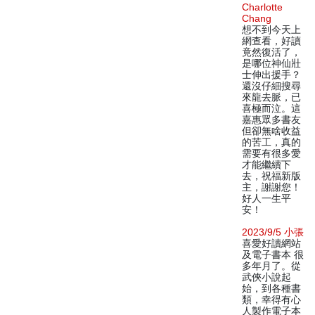
Charlotte
Chang
想不到今天上
網查看，好讀
竟然復活了，
是哪位神仙壯
士伸出援手？
還沒仔細搜尋
來龍去脈，已
喜極而泣。這
嘉惠眾多書友
但卻無啥收益
的苦工，真的
需要有很多愛
才能繼續下
去，祝福新版
主，謝謝您！
好人一生平
安！
2023/9/5 小張
喜愛好讀網站
及電子書本 很
多年月了。從
武俠小說起
始，到各種書
類，幸得有心
人製作電子本