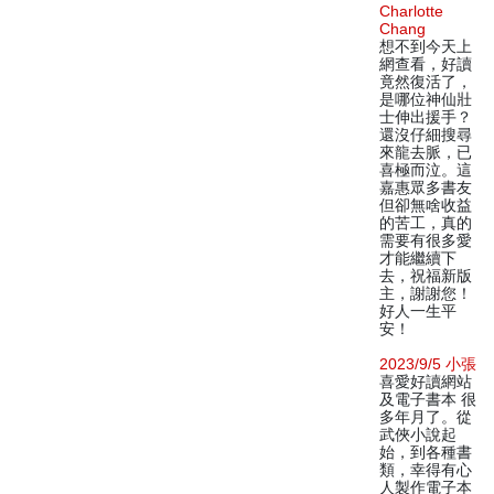
Charlotte
Chang
想不到今天上
網查看，好讀
竟然復活了，
是哪位神仙壯
士伸出援手？
還沒仔細搜尋
來龍去脈，已
喜極而泣。這
嘉惠眾多書友
但卻無啥收益
的苦工，真的
需要有很多愛
才能繼續下
去，祝福新版
主，謝謝您！
好人一生平
安！
2023/9/5 小張
喜愛好讀網站
及電子書本 很
多年月了。從
武俠小說起
始，到各種書
類，幸得有心
人製作電子本