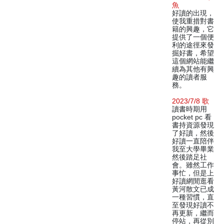
魚
好讀的出現，
使我重措對書
籍的興趣，它
提供了一個便
利的途徑來發
掘好書，希望
這個網站能繼
續為其他有興
趣的讀者服
務。
2023/7/8 歌
讀書時期用
pocket pc 看
書持資源發現
了好讀，然後
好讀一直陪伴
我至大學畢業
然後踏足社
會。雖然工作
事忙，但是上
好讀網閒逛看
黃河散文已成
一種習慣，直
至發現好讀不
再更新，繼而
停站，再從別