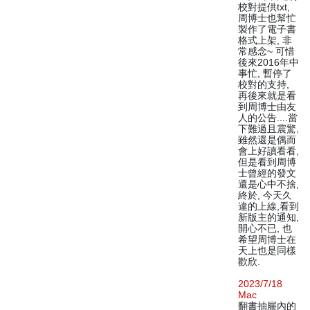
校對提供txt,
周博士也幫忙
製作了電子書
格式上架, 非
常感念~ 可惜
後來2016年中
事忙, 暫停了
校對的支持,
再後來就是看
到周博士由友
人的公告....當
下難過且震驚,
雖然還是偶而
會上好讀看看,
但是看到周博
士曾經的發文
還是心中不捨,
終於, 今天久
違的上線,看到
新版主的通知,
開心不已, 也
希望周博士在
天上也是同樣
歡欣.
2023/7/18
Mac
翻書抽屜內的