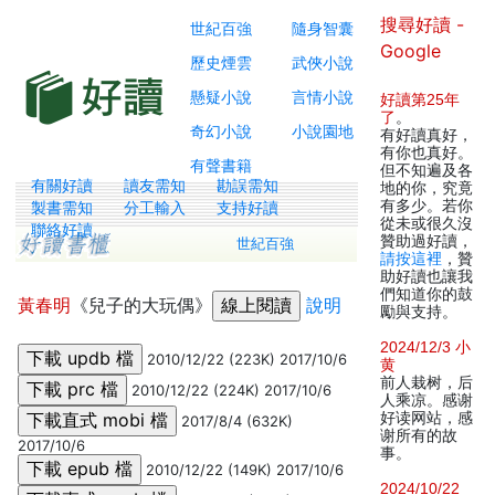
搜尋好讀 -
世紀百強
隨身智囊
Google
歷史煙雲
武俠小說
懸疑小說
言情小說
好讀第25年
了
。
奇幻小說
小說園地
有好讀真好，
有你也真好。
有聲書籍
但不知遍及各
有關好讀
讀友需知
勘誤需知
地的你，究竟
有多少。若你
製書需知
分工輸入
支持好讀
從未或很久沒
聯絡好讀
贊助過好讀，
世紀百強
請按這裡
，贊
助好讀也讓我
們知道你的鼓
黃春明
《兒子的大玩偶》
說明
勵與支持。
2024/12/3 小
2010/12/22 (223K) 2017/10/6
黄
前人栽树，后
2010/12/22 (224K) 2017/10/6
人乘凉。感谢
好读网站，感
2017/8/4 (632K)
谢所有的故
2017/10/6
事。
2010/12/22 (149K) 2017/10/6
2024/10/22