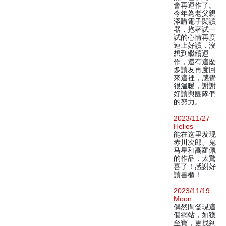
會再運作了。
今年為老父親
添購電子閱讀
器，抱著試一
試的心情再度
連上好讀，沒
想到繼續運
作，還有這麼
多讀友再度回
來這裡，感覺
很溫暖，謝謝
好讀與團隊們
的努力。
2023/11/27
Helios
能在这里发现
赤川次郎、鬼
马星和高羅佩
的作品，太驚
喜了！感謝好
讀書櫃！
2023/11/19
Moon
偶然間發現這
個網站，如獲
至寶，更找到