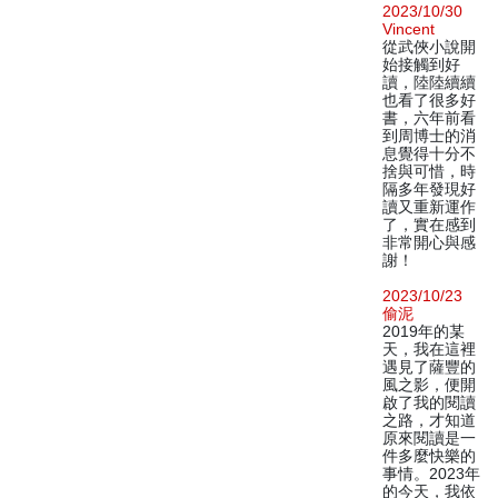
2023/10/30
Vincent
從武俠小說開
始接觸到好
讀，陸陸續續
也看了很多好
書，六年前看
到周博士的消
息覺得十分不
捨與可惜，時
隔多年發現好
讀又重新運作
了，實在感到
非常開心與感
謝！
2023/10/23
偷泥
2019年的某
天，我在這裡
遇見了薩豐的
風之影，便開
啟了我的閱讀
之路，才知道
原來閱讀是一
件多麼快樂的
事情。2023年
的今天，我依