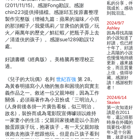
私的分享，伴
(2011/11/15)。感謝Fong勘誤。感謝
我成长，感动
chin223提供掃描檔。感謝邱五按原書整理
到我泪流。
製作完整版（增補九篇：蘋果的滋味／小琪
2024/9/7
的那頂帽子／我愛瑪莉／甘庚伯的黃昏／玩
Ashley
火／兩萬年的歷史／鮮紅蝦／把瓶子弄上去
因為尋找高陽
的小說知道了
／清道伕的孩子）。感謝sue1289勘誤12
好讀，也已經
處。
十年了。好讀
上高陽的小說
也慢慢地持續
好讀書櫃《經典版》。美格騰再整理校正
更新，越來越
過。
全，而且質量
上佳，值得珍
藏。感謝好
《兒子的大玩偶》名列
世紀百強
第 28。
讀！感謝校對
為黃春明描寫小人物的無奈和困境的寫實主
者！
義作品之一。敘述一位父親坤樹，因為工作
2024/6/14
關係，必須藉著作為小丑扮成「三明治人」
Skelen
(人身前後各掛一片廣告看板，似三明治，
第一次知道好
讀是在2011
故名)，裝扮而成為電影院宣傳噱頭以維持
年，還記得那
一家妻小的生活；父親回家後總是以小丑的
時身在外國的
臉蛋跟孩子玩，抱著孩子，有一天父親卸妝
我要找<那些
年>是十分困
後跑去抱孩子想跟他玩，但是自己孩子看到
難，就是好讀