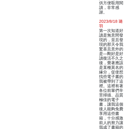
供方便取用閱
讀，非常感
謝。
2023/8/18 璐
羽
第一次知道好
讀是無意間發
現的，並且發
現的那天令我
驚喜且意外的
是—剛好是好
讀復活不久之
後，覺著應該
是某種莫名的
緣分，促使想
找些電子書的
我被帶到了這
裡。這裡有著
各位前輩們辛
苦掃描、品質
極佳的電子
書，讓我這個
後人能夠免費
享用這些書
籍，十分感激
前人的努力讓
我成了書籍的