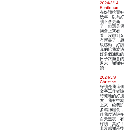
2024/3/14
Beatlebum
在好讀挖寶好
幾年，以為好
讀不會更新
了，但還是偶
爾會上來看
看，沒想到又
有新書了，超
級感動！好讀
真的陪我渡過
好多個通勤的
日子跟愜意的
週末，謝謝好
讀！
2024/3/9
Christine
好讀是我這個
文字工作者隨
時隨地的好朋
友，我有空就
上來，給我許
多精神糧食，
伴我度過許多
白天黑夜，有
好讀，真好！
非常感謝幕後