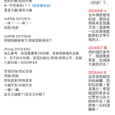
想封什麼/想到什麼
《好讀》了。
#一手把來快/？？
(按原書未改)
還直大廳/還有大廳
2024/5/8 rc
去年偶然發現
(mPDB 2017/9/1)
好讀，覺得這
﹁埃！﹂/﹁唉！﹂
裡根本是寶藏
天地！謝謝每
袓慰/祖慰
一位在幕後默
默耕耘文學天
(mPDB 2017/8/4)
地的人。
那樣愰幌著倒下/那樣晃動著倒下
2024/5/7 呢
(Fong 2013/4/5)
用好讀許多年
改正參考：皇冠叢書第2995種，黃春明典藏作品集
了，感謝重新
2，兒子的大玩偶，皇冠出版社(香港)有限公司，初版
更新，也感謝
六刷日前—2003年4月
大家的付出！
世強百強/世紀百強
2024/4/4 R
用面/照面
這里居然能找
阿珠真苯/阿珠真笨
到哈維爾．西
耶拉的書！驚
今她不安/令她不安
喜萬分！希望
一廰/一廳
能讀到更多這
欲言又做罷了/欲言又作罷了
位歷史小說大
師的作品！感
恩每一位好讀
團隊！