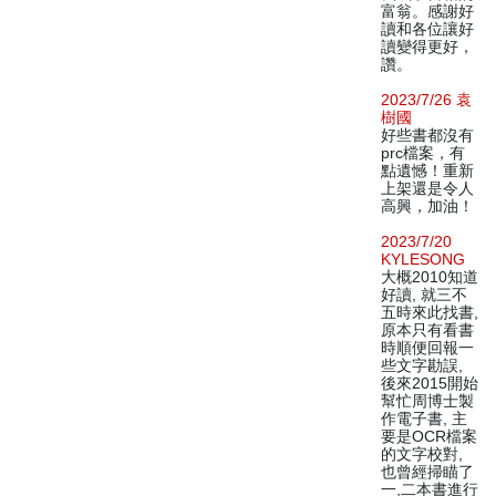
富翁。感謝好
讀和各位讓好
讀變得更好，
讚。
2023/7/26 袁
樹國
好些書都沒有
prc檔案，有
點遺憾！重新
上架還是令人
高興，加油！
2023/7/20
KYLESONG
大概2010知道
好讀, 就三不
五時來此找書,
原本只有看書
時順便回報一
些文字勘誤,
後來2015開始
幫忙周博士製
作電子書, 主
要是OCR檔案
的文字校對,
也曾經掃瞄了
一,二本書進行