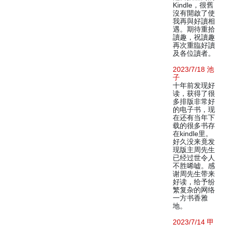
Kindle，很舊
沒有開啟了使
我再與好讀相
遇。期待重拾
讀趣，祝讀趣
再次重臨好讀
及各位讀者。
2023/7/18 池
子
十年前发现好
读，获得了很
多排版非常好
的电子书，现
在还有当年下
载的很多书存
在kindle里。
好久没来竟发
现版主周先生
已经过世令人
不胜唏嘘。感
谢周先生带来
好读，给予纷
繁复杂的网络
一方书香雅
地。
2023/7/14 甲