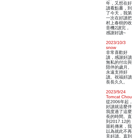
年，又想在好
讀看點書，到
了今天，我第
一次在好讀把
村上春樹的收
音機2讀完，
感謝好讀~
2023/10/3
snow
非常喜歡好
讀，感謝好讀
無私的付出與
陪伴的歲月。
永遠支持好
讀。祝福好讀
長長久久。
2023/9/24
Tomcat Chou
從2006年起，
好讀就這麼伴
我度過了這麼
長的時間。直
到2017.12的
噩耗傳來，我
以為就此不再
見好讀。直到