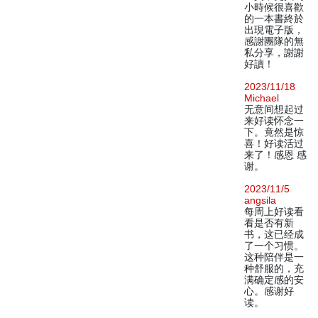
小時候很喜歡
的一本書終於
出現電子版，
感謝團隊的無
私分享，謝謝
好讀！
2023/11/18
Michael
无意间想起过
来好读怀念一
下。竟然是惊
喜！好读活过
来了！感恩 感
谢。
2023/11/5
angsila
每周上好读看
看是否有新
书，这已经成
了一个习惯。
这种陪伴是一
种舒服的，充
满确定感的安
心。感谢好
读。