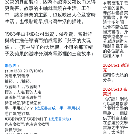
父親的真面貌時，因為不認得父親反而哭得
令我發現了電
更厲害。故事的主軸就圍繞在生活、工作
子書的世界。
雖然我也會買
中，諸多無奈的主題，也反映出人心及當時
實體書，但在
生活，也很貼近早期台灣生活的描述。
這十多年間，
也會不斷在這
裡找書看。身
1983年由中影公司出資，侯孝賢、曾壯祥
處香港也要十
與萬仁擔任導演而拍成電影「兒子的大玩
分感謝創辦人
和製作電子書
偶」。(其中兒子的大玩偶、小琪的那頂帽
的各位讀友，
子及蘋果的滋味分別為電影裡的三段故事）
感謝大家！
2024/6/1 德瑞
勘誤表
：
克
(sue1289 2017/10/6)
感谢你无私的
誇過來/跨過來
分享。
抽菸、。/抽菸。
誤會嗎？，/誤會嗎？
2024/5/18 布
帽的，人走/帽的人走
莱恩
邊說把門/邊說邊把門
《好讀》網站
豬怎麼怎/豬怎麼怎麼
可以說是啟蒙
手一手用心/？？
(按原書改成一手一手用心)
了我對文學的
興趣，一個提
愁住氣/憋住氣
供了我自由自
#來看狗來了/來看狗好了
(按原書未改)
在悠遊於文學
也沒麼軟弱/也沒這麼軟弱
書海之中的平
貴怪/責怪
台，太感謝