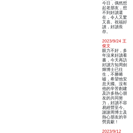
今日，偶然想
起老朋友，想
不到好讀還
在，令人又驚
又喜。祝福好
讀，好讀長
存。
2023/9/24 王
俊文
眼力不好，多
年沒來好讀看
書，今天再訪
好讀方知周劍
輝博士已往
生，不勝唏
噓，希望他安
息天國。沒有
他的辛苦創建
及許多熱心朋
友的共同努
力，好讀不容
易經營至今。
謝謝周博士及
熱心朋友的辛
勞貢獻！
2023/9/12