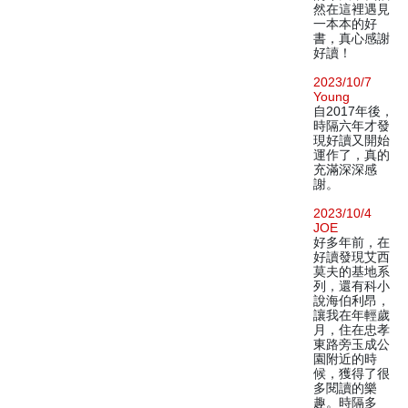
然在這裡遇見
一本本的好
書，真心感謝
好讀！
2023/10/7
Young
自2017年後，
時隔六年才發
現好讀又開始
運作了，真的
充滿深深感
謝。
2023/10/4
JOE
好多年前，在
好讀發現艾西
莫夫的基地系
列，還有科小
說海伯利昂，
讓我在年輕歲
月，住在忠孝
東路旁玉成公
園附近的時
候，獲得了很
多閱讀的樂
趣。時隔多