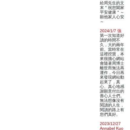
給周先生的文
末＂祝您闔家
平安健康＂～
願他家人心安
～
2024/1/7 強
第一次知道好
讀的時間不
久，大約兩年
前。當時常在
這裡挖寶，本
來很擔心網站
會隨著周博士
離世而無法再
運作，今日再
來發現網站動
起來了，真
心、真心地感
謝願意付出的
善心人士們。
無法想像沒有
閱讀的人生，
閱讀的路上有
您們真好。
2023/12/27
Annabel Kuo