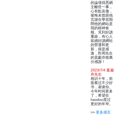
的論壇得悉網
主離世一事，
心有點哀傷，
後悔未曾跟他
言謝在學習期
間他的網站是
我的精神食
糧。見到好讀
重啟，有心人
延續好讀網站
的營運和更
新，很是感
激，對周先生
的貢獻亦致萬
分感謝！
2023/7/4 葉扁
舟先生
相识十年，前
面看过不少好
书，谢谢你。
今年时间更多
了，希望在
haodoo度过
更好的年华。
>>
更多感言