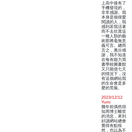
上高中後有了
手機發現的，
非常感謝。我
本身是個很愛
閱讀的人，我
感到若我活著
而不去欣賞這
一種人類的藝
術那將毫無意
義可言。總而
言之，萬分感
謝，我不知道
在每有能力買
書學校圖書館
又只能借七天
的情況下，沒
有這個網站我
的生命會是多
麼的荒蕪。
2023/12/12
Yumi
幾年前偶然得
知周博士離世
的消息，來到
好讀網站總會
覺得有點悵
然，也以為不