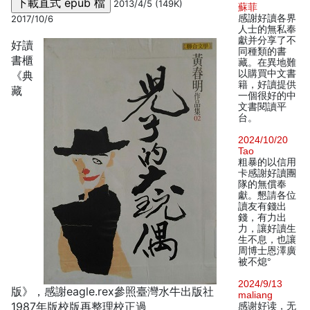
2013/4/5 (149K)
蘇菲
感謝好讀各界
2017/10/6
人士的無私奉
獻并分享了不
好讀
同種類的書
書櫃
藏。在異地難
以購買中文書
《典
籍，好讀提供
藏
一個很好的中
文書閱讀平
台。
2024/10/20
Tao
粗暴的以信用
卡感謝好讀團
隊的無償奉
獻。懇請各位
讀友有錢出
錢，有力出
力，讓好讀生
生不息，也讓
周博士恩澤廣
被不熄°
2024/9/13
版》，感謝eagle.rex參照臺灣水牛出版社
maliang
1987年版校版再整理校正過
感谢好读，无