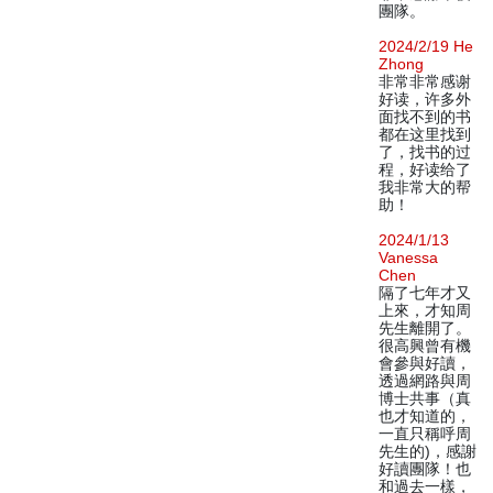
團隊。
2024/2/19 He
Zhong
非常非常感谢
好读，许多外
面找不到的书
都在这里找到
了，找书的过
程，好读给了
我非常大的帮
助！
2024/1/13
Vanessa
Chen
隔了七年才又
上來，才知周
先生離開了。
很高興曾有機
會參與好讀，
透過網路與周
博士共事（真
也才知道的，
一直只稱呼周
先生的)，感謝
好讀團隊！也
和過去一樣，