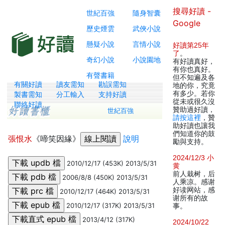
搜尋好讀 -
世紀百強
隨身智囊
Google
歷史煙雲
武俠小說
懸疑小說
言情小說
好讀第25年
了
。
奇幻小說
小說園地
有好讀真好，
有你也真好。
有聲書籍
但不知遍及各
有關好讀
讀友需知
勘誤需知
地的你，究竟
有多少。若你
製書需知
分工輸入
支持好讀
從未或很久沒
聯絡好讀
贊助過好讀，
世紀百強
請按這裡
，贊
助好讀也讓我
們知道你的鼓
張恨水
《啼笑因緣》
說明
勵與支持。
2024/12/3 小
2010/12/17 (453K) 2013/5/31
黄
前人栽树，后
2006/8/8 (450K) 2013/5/31
人乘凉。感谢
好读网站，感
2010/12/17 (464K) 2013/5/31
谢所有的故
2010/12/17 (317K) 2013/5/31
事。
2013/4/12 (317K)
2024/10/22