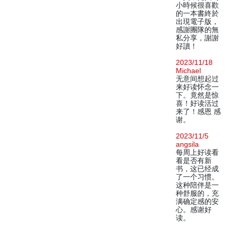
小時候很喜歡
的一本書終於
出現電子版，
感謝團隊的無
私分享，謝謝
好讀！
2023/11/18
Michael
无意间想起过
来好读怀念一
下。竟然是惊
喜！好读活过
来了！感恩 感
谢。
2023/11/5
angsila
每周上好读看
看是否有新
书，这已经成
了一个习惯。
这种陪伴是一
种舒服的，充
满确定感的安
心。感谢好
读。