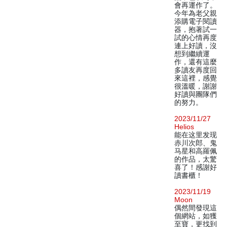
會再運作了。
今年為老父親
添購電子閱讀
器，抱著試一
試的心情再度
連上好讀，沒
想到繼續運
作，還有這麼
多讀友再度回
來這裡，感覺
很溫暖，謝謝
好讀與團隊們
的努力。
2023/11/27
Helios
能在这里发现
赤川次郎、鬼
马星和高羅佩
的作品，太驚
喜了！感謝好
讀書櫃！
2023/11/19
Moon
偶然間發現這
個網站，如獲
至寶，更找到