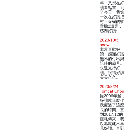
年，又想在好
讀看點書，到
了今天，我第
一次在好讀把
村上春樹的收
音機2讀完，
感謝好讀~
2023/10/3
snow
非常喜歡好
讀，感謝好讀
無私的付出與
陪伴的歲月。
永遠支持好
讀。祝福好讀
長長久久。
2023/9/24
Tomcat Chou
從2006年起，
好讀就這麼伴
我度過了這麼
長的時間。直
到2017.12的
噩耗傳來，我
以為就此不再
見好讀。直到