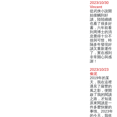
2023/10/30
Vincent
從武俠小說開
始接觸到好
讀，陸陸續續
也看了很多好
書，六年前看
到周博士的消
息覺得十分不
捨與可惜，時
隔多年發現好
讀又重新運作
了，實在感到
非常開心與感
謝！
2023/10/23
偷泥
2019年的某
天，我在這裡
遇見了薩豐的
風之影，便開
啟了我的閱讀
之路，才知道
原來閱讀是一
件多麼快樂的
事情。2023年
的今天，我依