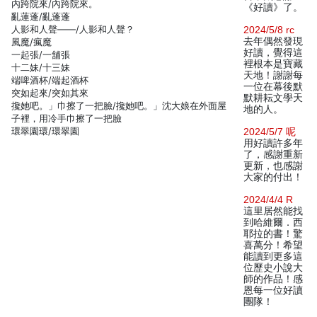
內跨院來/內跨院來。
《好讀》了。
亂蓮蓬/亂蓬蓬
人影和人聲——/人影和人聲？
2024/5/8 rc
去年偶然發現
風魔/瘋魔
好讀，覺得這
一起張/一舖張
裡根本是寶藏
十二妹/十三妹
天地！謝謝每
端啤酒杯/端起酒杯
一位在幕後默
突如起來/突如其來
默耕耘文學天
攙她吧。」巾擦了一把臉/攙她吧。」沈大娘在外面屋
地的人。
子裡，用冷手巾擦了一把臉
環翠園環/環翠園
2024/5/7 呢
用好讀許多年
了，感謝重新
更新，也感謝
大家的付出！
2024/4/4 R
這里居然能找
到哈維爾．西
耶拉的書！驚
喜萬分！希望
能讀到更多這
位歷史小說大
師的作品！感
恩每一位好讀
團隊！