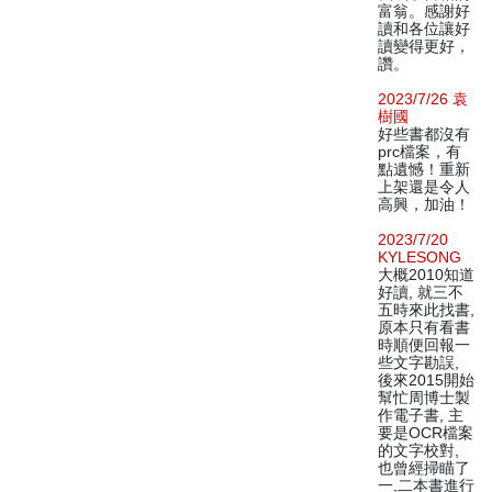
富翁。感謝好
讀和各位讓好
讀變得更好，
讚。
2023/7/26 袁
樹國
好些書都沒有
prc檔案，有
點遺憾！重新
上架還是令人
高興，加油！
2023/7/20
KYLESONG
大概2010知道
好讀, 就三不
五時來此找書,
原本只有看書
時順便回報一
些文字勘誤,
後來2015開始
幫忙周博士製
作電子書, 主
要是OCR檔案
的文字校對,
也曾經掃瞄了
一,二本書進行