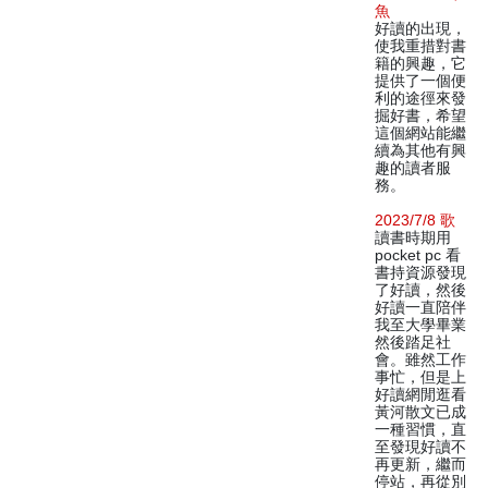
魚
好讀的出現，
使我重措對書
籍的興趣，它
提供了一個便
利的途徑來發
掘好書，希望
這個網站能繼
續為其他有興
趣的讀者服
務。
2023/7/8 歌
讀書時期用
pocket pc 看
書持資源發現
了好讀，然後
好讀一直陪伴
我至大學畢業
然後踏足社
會。雖然工作
事忙，但是上
好讀網閒逛看
黃河散文已成
一種習慣，直
至發現好讀不
再更新，繼而
停站，再從別