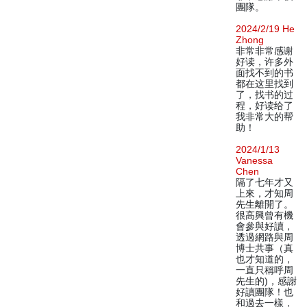
團隊。
2024/2/19 He
Zhong
非常非常感谢
好读，许多外
面找不到的书
都在这里找到
了，找书的过
程，好读给了
我非常大的帮
助！
2024/1/13
Vanessa
Chen
隔了七年才又
上來，才知周
先生離開了。
很高興曾有機
會參與好讀，
透過網路與周
博士共事（真
也才知道的，
一直只稱呼周
先生的)，感謝
好讀團隊！也
和過去一樣，