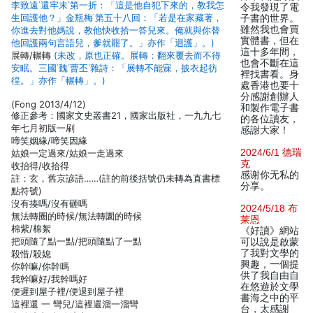
李致遠˙還牢末˙第一折：「這是他自犯下來的，教我怎
令我發現了電
生回護他？」金瓶梅˙第五十八回：「若是在家藏著，
子書的世界。
雖然我也會買
你進去對他媽說，教他快收拾一答兒來。俺就與你替
實體書，但在
他回護兩句言語兒，爹就罷了。」亦作「迴護」。)
這十多年間，
展轉/輾轉
(未改，原也正確。展轉：翻來覆去而不得
也會不斷在這
安眠。三國˙魏˙曹丕˙雜詩：「展轉不能寐，披衣起彷
裡找書看。身
徨。」亦作「輾轉」。)
處香港也要十
分感謝創辦人
(Fong 2013/4/12)
和製作電子書
修正參考：國家文史叢書21，國家出版社，一九九七
的各位讀友，
年七月初版一刷
感謝大家！
啼笑姻緣/啼笑因緣
2024/6/1 德瑞
姑娘一定過來/姑娘一走過來
克
收抬得/收拾得
感谢你无私的
註：玄，舊京諺語‥‥‥(註的前後括號仍未轉為直書標
分享。
點符號)
沒有揍嗎/沒有砸嗎
2024/5/18 布
無法轉圈的時候/無法轉圜的時候
莱恩
棉紫/棉絮
《好讀》網站
把頭隨了點一點/把頭隨點了一點
可以說是啟蒙
了我對文學的
殺惜/殺媳
興趣，一個提
你幹嘛/你幹嗎
供了我自由自
我幹嘛好/我幹嗎好
在悠遊於文學
便遲到屋子裡/便退到屋子裡
書海之中的平
這裡還 一 彎兒/這裡還溜一溜彎
台，太感謝