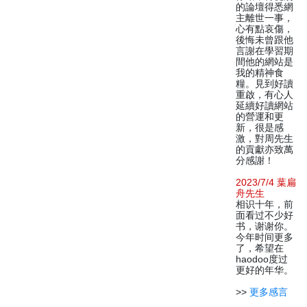
的論壇得悉網
主離世一事，
心有點哀傷，
後悔未曾跟他
言謝在學習期
間他的網站是
我的精神食
糧。見到好讀
重啟，有心人
延續好讀網站
的營運和更
新，很是感
激，對周先生
的貢獻亦致萬
分感謝！
2023/7/4 葉扁
舟先生
相识十年，前
面看过不少好
书，谢谢你。
今年时间更多
了，希望在
haodoo度过
更好的年华。
>>
更多感言