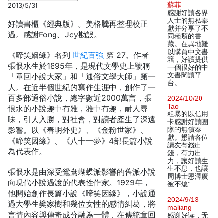
蘇菲
2013/5/31
感謝好讀各界
人士的無私奉
好讀書櫃《經典版》。美格騰再整理校正
獻并分享了不
過。感謝Fong、Joy勘誤。
同種類的書
藏。在異地難
以購買中文書
《啼笑姻緣》名列
世紀百強
第 27。作者
籍，好讀提供
張恨水生於1895年，是現代文學史上號稱
一個很好的中
文書閱讀平
「章回小說大家」和「通俗文學大師」第一
台。
人。在近半個世紀的寫作生涯中，創作了一
百多部通俗小說，總字數近2000萬言，張
2024/10/20
Tao
恨水的小說趣中有雅，雅中有趣，耐人尋
粗暴的以信用
味，引人入勝，對社會，對讀者產生了深遠
卡感謝好讀團
影響。以《春明外史》、《金粉世家》、
隊的無償奉
獻。懇請各位
《啼笑因緣》、《八十一夢》4部長篇小說
讀友有錢出
為代表作。
錢，有力出
力，讓好讀生
生不息，也讓
張恨水是由深受鴛鴦蝴蝶派影響的舊派小說
周博士恩澤廣
向現代小說過渡的代表性作家。1929年，
被不熄°
他開始創作長篇小說《啼笑因緣》，小說通
2024/9/13
過大學生樊家樹和幾位女性的感情糾葛，將
maliang
言情內容與傳奇成分融為一體，在傳統章回
感谢好读，无