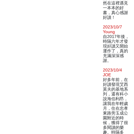
然在這裡遇見
一本本的好
書，真心感謝
好讀！
2023/10/7
Young
自2017年後，
時隔六年才發
現好讀又開始
運作了，真的
充滿深深感
謝。
2023/10/4
JOE
好多年前，在
好讀發現艾西
莫夫的基地系
列，還有科小
說海伯利昂，
讓我在年輕歲
月，住在忠孝
東路旁玉成公
園附近的時
候，獲得了很
多閱讀的樂
趣。時隔多