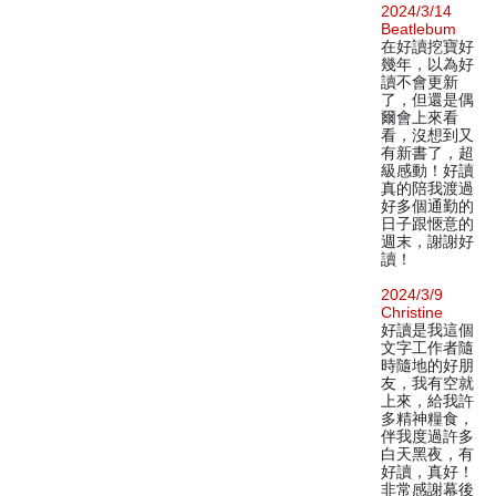
2024/3/14
Beatlebum
在好讀挖寶好
幾年，以為好
讀不會更新
了，但還是偶
爾會上來看
看，沒想到又
有新書了，超
級感動！好讀
真的陪我渡過
好多個通勤的
日子跟愜意的
週末，謝謝好
讀！
2024/3/9
Christine
好讀是我這個
文字工作者隨
時隨地的好朋
友，我有空就
上來，給我許
多精神糧食，
伴我度過許多
白天黑夜，有
好讀，真好！
非常感謝幕後