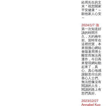
給周先生的文
末＂祝您闔家
平安健康＂～
願他家人心安
～
2024/1/7 強
第一次知道好
讀的時間不
久，大約兩年
前。當時常在
這裡挖寶，本
來很擔心網站
會隨著周博士
離世而無法再
運作，今日再
來發現網站動
起來了，真
心、真心地感
謝願意付出的
善心人士們。
無法想像沒有
閱讀的人生，
閱讀的路上有
您們真好。
2023/12/27
Annabel Kuo