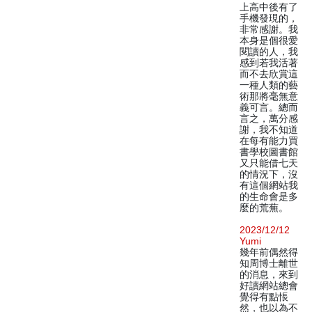
上高中後有了
手機發現的，
非常感謝。我
本身是個很愛
閱讀的人，我
感到若我活著
而不去欣賞這
一種人類的藝
術那將毫無意
義可言。總而
言之，萬分感
謝，我不知道
在每有能力買
書學校圖書館
又只能借七天
的情況下，沒
有這個網站我
的生命會是多
麼的荒蕪。
2023/12/12
Yumi
幾年前偶然得
知周博士離世
的消息，來到
好讀網站總會
覺得有點悵
然，也以為不