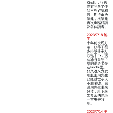
Kindle，很舊
沒有開啟了使
我再與好讀相
遇。期待重拾
讀趣，祝讀趣
再次重臨好讀
及各位讀者。
2023/7/18 池
子
十年前发现好
读，获得了很
多排版非常好
的电子书，现
在还有当年下
载的很多书存
在kindle里。
好久没来竟发
现版主周先生
已经过世令人
不胜唏嘘。感
谢周先生带来
好读，给予纷
繁复杂的网络
一方书香雅
地。
2023/7/14 甲