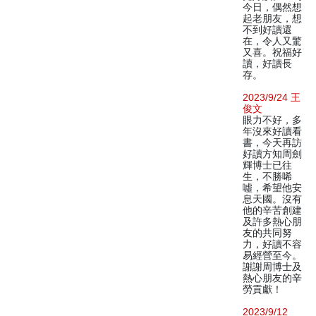
今日，偶然想
起老朋友，想
不到好讀還
在，令人又驚
又喜。祝福好
讀，好讀長
存。
2023/9/24 王
俊文
眼力不好，多
年沒來好讀看
書，今天再訪
好讀方知周劍
輝博士已往
生，不勝唏
噓，希望他安
息天國。沒有
他的辛苦創建
及許多熱心朋
友的共同努
力，好讀不容
易經營至今。
謝謝周博士及
熱心朋友的辛
勞貢獻！
2023/9/12