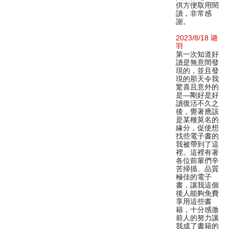
供方便取用閱
讀，非常感
謝。
2023/8/18 璐
羽
第一次知道好
讀是無意間發
現的，並且發
現的那天令我
驚喜且意外的
是—剛好是好
讀復活不久之
後，覺著應該
是某種莫名的
緣分，促使想
找些電子書的
我被帶到了這
裡。這裡有著
各位前輩們辛
苦掃描、品質
極佳的電子
書，讓我這個
後人能夠免費
享用這些書
籍，十分感激
前人的努力讓
我成了書籍的