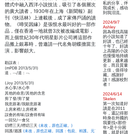
私的分享，伴
體式中融入西洋小說技法，吸引了各個層次
我成长，感动
的廣大讀者，1930年在上海《新聞報》副
到我泪流。
刊《快活林》上連載後，成了家傳戶誦的讀
2024/9/7
物。《啼笑因緣》是張恨水最叫好的一部作
Ashley
品，僅在香港一地就曾3次被改編成電影，
因為尋找高陽
的小說知道了
而上個世紀30年代明星影片公司將這部作
好讀，也已經
品搬上銀幕時，曾邀請一代名角胡蝶擔當主
十年了。好讀
演，影響頗大。
上高陽的小說
也慢慢地持續
更新，越來越
勘誤表：
全，而且質量
(mPDB 2013/5/31)
上佳，值得珍
道．﹁/道：﹁
藏。感謝好
讀！感謝校對
(Joy 2013/5/31)
者！
水心享/水心亭
其他的命意/其他的含意
2024/6/14
剪了發/剪了髮
Skelen
第一次知道好
我意跟著/我願意跟著
讀是在2011
上房來裡/上房裡來
年，還記得那
誤會的有味/誤會得有味
時身在外國的
一回兒/一會兒
我要找<那些
叨嘮三天/嘮叨三天
(未改，原也正確。)
年>是十分困
回護/迴護
(未改，原也正確。回護：包庇、袒護。元˙
難，就是好讀