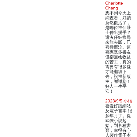
Charlotte
Chang
想不到今天上
網查看，好讀
竟然復活了，
是哪位神仙壯
士伸出援手？
還沒仔細搜尋
來龍去脈，已
喜極而泣。這
嘉惠眾多書友
但卻無啥收益
的苦工，真的
需要有很多愛
才能繼續下
去，祝福新版
主，謝謝您！
好人一生平
安！
2023/9/5 小張
喜愛好讀網站
及電子書本 很
多年月了。從
武俠小說起
始，到各種書
類，幸得有心
人製作電子本