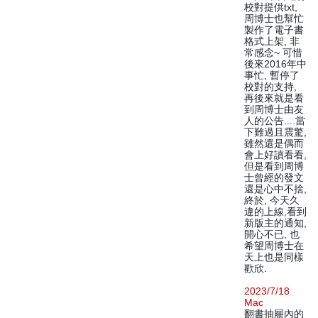
校對提供txt,
周博士也幫忙
製作了電子書
格式上架, 非
常感念~ 可惜
後來2016年中
事忙, 暫停了
校對的支持,
再後來就是看
到周博士由友
人的公告....當
下難過且震驚,
雖然還是偶而
會上好讀看看,
但是看到周博
士曾經的發文
還是心中不捨,
終於, 今天久
違的上線,看到
新版主的通知,
開心不已, 也
希望周博士在
天上也是同樣
歡欣.
2023/7/18
Mac
翻書抽屜內的