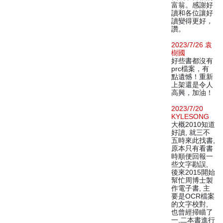
富翁。感謝好
讀和各位讓好
讀變得更好，
讚。
2023/7/26 袁
樹國
好些書都沒有
prc檔案，有
點遺憾！重新
上架還是令人
高興，加油！
2023/7/20
KYLESONG
大概2010知道
好讀, 就三不
五時來此找書,
原本只有看書
時順便回報一
些文字勘誤,
後來2015開始
幫忙周博士製
作電子書, 主
要是OCR檔案
的文字校對,
也曾經掃瞄了
一,二本書進行