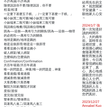
不許再議/不許再講
給周先生的文
隨便說說你不要/隨便說說，你不要
末＂祝您闔家
程凜/程凓
平安健康＂～
一定要下甚麼五子棋。」/一定要下甚麼一子棋。」
願他家人心安
～
喊小妹買二瓶可樂/喊小妹買三瓶可樂
小妹端來二瓶可樂/小妹端來三瓶可樂
2024/1/7 強
我請兩位晚餐/我請兩位喫晚餐
第一次知道好
因為──這個──萬有引力的關係/因為──這個──物理
讀的時間不
的必然性──萬有引力的關係
久，大約兩年
地球是圖的/地球是圓的
前。當時常在
都是這個原理/都是這一個原理
這裡挖寶，本
看看這嬌小/看著這嬌小
來很擔心網站
會隨著周博士
破人綁架/被人綁架
離世而無法再
怎麼稿的/怎麼搞的
運作，今日再
Confrmation/Confirmation
來發現網站動
共百年場過/共百年易過
起來了，真
唯一的問題是。神童/唯一的問題是，神童
心、真心地感
看看過癮/看着過癮
謝願意付出的
摁滅香煙/撳滅香煙
善心人士們。
大客西餐/六客西餐
無法想像沒有
醫院方回家/醫院才回家
閱讀的人生，
閱讀的路上有
度假/渡假
您們真好。
度完假/渡完假
雙車齊出/雙俥齊出
2023/12/27
寫著馬八進二/寫著馬八進三
Annabel Kuo