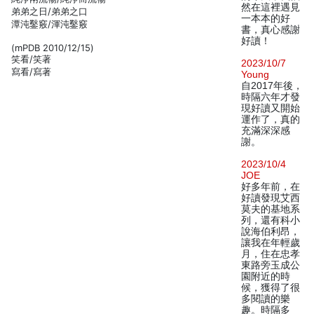
然在這裡遇見
弟弟之日/弟弟之口
一本本的好
潭沌鑿竅/渾沌鑿竅
書，真心感謝
好讀！
(mPDB 2010/12/15)
笑看/笑著
2023/10/7
寫看/寫著
Young
自2017年後，
時隔六年才發
現好讀又開始
運作了，真的
充滿深深感
謝。
2023/10/4
JOE
好多年前，在
好讀發現艾西
莫夫的基地系
列，還有科小
說海伯利昂，
讓我在年輕歲
月，住在忠孝
東路旁玉成公
園附近的時
候，獲得了很
多閱讀的樂
趣。時隔多