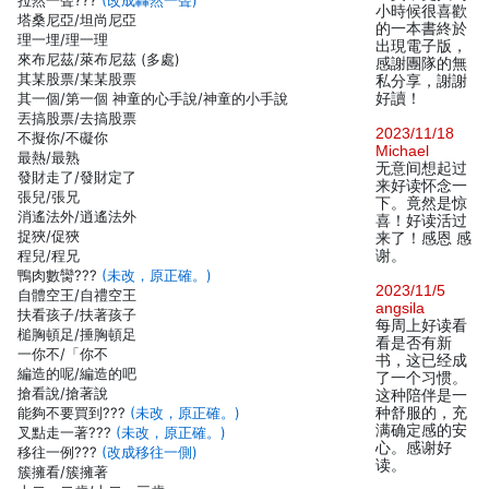
拉然一聲???
(改成轟然一聲)
小時候很喜歡
塔桑尼亞/坦尚尼亞
的一本書終於
理一埋/理一理
出現電子版，
來布尼茲/萊布尼茲 (多處)
感謝團隊的無
其某股票/某某股票
私分享，謝謝
其一個/第一個 神童的心手說/神童的小手說
好讀！
丟搞股票/去搞股票
2023/11/18
不擬你/不礙你
Michael
最熱/最熟
无意间想起过
發財走了/發財定了
来好读怀念一
張兒/張兄
下。竟然是惊
消遙法外/逍遙法外
喜！好读活过
捉狹/促狹
来了！感恩 感
程兒/程兄
谢。
鴨肉數臠???
(未改，原正確。)
2023/11/5
自體空王/自禮空王
angsila
扶看孩子/扶著孩子
每周上好读看
槌胸頓足/捶胸頓足
看是否有新
一你不/「你不
书，这已经成
編造的呢/編造的吧
了一个习惯。
搶看說/搶著說
这种陪伴是一
能夠不要買到???
(未改，原正確。)
种舒服的，充
满确定感的安
叉點走一著???
(未改，原正確。)
心。感谢好
移往一例???
(改成移往一側)
读。
簇擁看/簇擁著