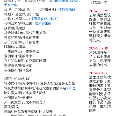
對孩子仍有一套/對孩子很有一套
(按原書改成對孩子
《好讀》了。
們有一套)
經理。這個/經理。」 「這個(分段)
(依原書未改)
2024/5/8 rc
轉動？ 全世界/(同一段)
去年偶然發現
小氣：/小氣……
(按原書改成小氣！)
好讀，覺得這
你拖回來/你拖出來
(依原書未改)
裡根本是寶藏
天地！謝謝每
接看說/接著說
一位在幕後默
移炮跳傌抽俥/移包跳馬抽俥
默耕耘文學天
神童的雙俥/神童的雙車
地的人。
孩子的雙俥/孩子的雙車
以聯俥/以聯車
2024/5/7 呢
，雙俥齊出/，雙車齊出
用好讀許多年
童的單俥/童的單車
了，感謝重新
在空閒與時間/在空間近時間
更新，也感謝
大家的付出！
把握看他/把握著他
自傷他不/自傷也不
2024/4/4 R
這里居然能找
(阿克 2012/6/14)
到哈維爾．西
程凌接住他/程凌按住他 真是人客氣/真是太客氣
耶拉的書！驚
電視大樓前的候車站/電視大廈前的候車站
(未改。)
喜萬分！希望
比對國人爽快/比美國人爽快
能讀到更多這
一個姐兒/一個妞兒
位歷史小說大
人不夠意思了/太不夠意思了
師的作品！感
恩每一位好讀
高梁/高粱
團隊！
雜誌社同仁聚餐/雜誌社同人聚餐