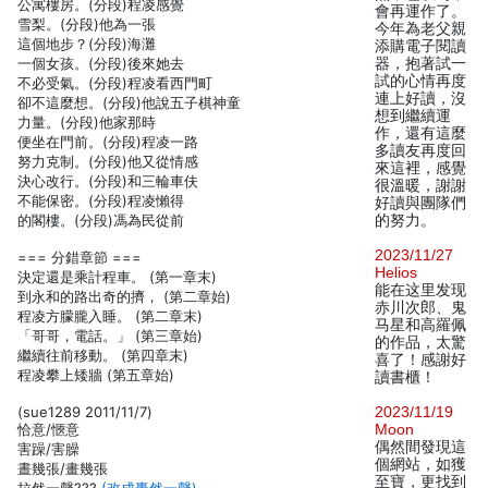
公寓樓房。(分段)程凌感覺
會再運作了。
雪梨。(分段)他為一張
今年為老父親
這個地步？(分段)海灘
添購電子閱讀
一個女孩。(分段)後來她去
器，抱著試一
試的心情再度
不必受氣。(分段)程凌看西門町
連上好讀，沒
卻不這麼想。(分段)他說五子棋神童
想到繼續運
力量。(分段)他家那時
作，還有這麼
便坐在門前。(分段)程凌一路
多讀友再度回
努力克制。(分段)他又從情感
來這裡，感覺
決心改行。(分段)和三輪車伕
很溫暖，謝謝
不能保密。(分段)程凌懶得
好讀與團隊們
的閣樓。(分段)馮為民從前
的努力。
2023/11/27
=== 分錯章節 ===
Helios
決定還是乘計程車。 (第一章末)
能在这里发现
到永和的路出奇的擠， (第二章始)
赤川次郎、鬼
程凌方朦朧入睡。 (第二章末)
马星和高羅佩
「哥哥，電話。」 (第三章始)
的作品，太驚
繼續往前移動。 (第四章末)
喜了！感謝好
程凌攀上矮牆 (第五章始)
讀書櫃！
(sue1289 2011/11/7)
2023/11/19
恰意/愜意
Moon
偶然間發現這
害躁/害臊
個網站，如獲
晝幾張/畫幾張
至寶，更找到