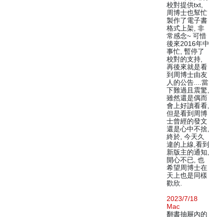
校對提供txt,
周博士也幫忙
製作了電子書
格式上架, 非
常感念~ 可惜
後來2016年中
事忙, 暫停了
校對的支持,
再後來就是看
到周博士由友
人的公告....當
下難過且震驚,
雖然還是偶而
會上好讀看看,
但是看到周博
士曾經的發文
還是心中不捨,
終於, 今天久
違的上線,看到
新版主的通知,
開心不已, 也
希望周博士在
天上也是同樣
歡欣.
2023/7/18
Mac
翻書抽屜內的