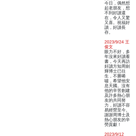
今日，偶然想
起老朋友，想
不到好讀還
在，令人又驚
又喜。祝福好
讀，好讀長
存。
2023/9/24 王
俊文
眼力不好，多
年沒來好讀看
書，今天再訪
好讀方知周劍
輝博士已往
生，不勝唏
噓，希望他安
息天國。沒有
他的辛苦創建
及許多熱心朋
友的共同努
力，好讀不容
易經營至今。
謝謝周博士及
熱心朋友的辛
勞貢獻！
2023/9/12