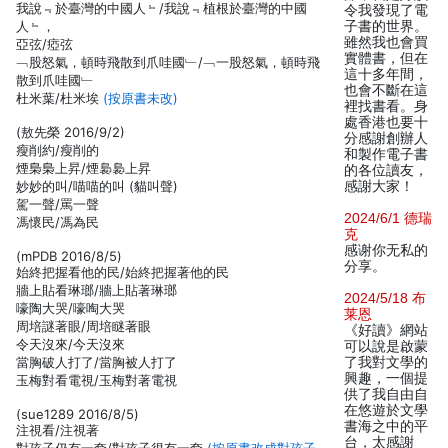
我說﹃於臺灣的中國人﹄/我說﹃植根於臺灣的中國
令我發現了電
人﹄，
子書的世界。
雖然我也會買
亞弦/瘂弦
實體書，但在
﹁股怒氣，頓時飛散到爪哇國﹂/﹁一股怒氣，頓時飛
這十多年間，
散到爪哇國﹂
也會不斷在這
杜米葉/杜米埃
(按原書未改)
裡找書看。身
處香港也要十
(敖先榮 2016/9/2)
分感謝創辦人
瘦削約/瘦削的
和製作電子書
煙梟梟上昇/煙裊裊上昇
的各位讀友，
妙妙的叫/喵喵的叫 (貓叫聲)
感謝大家！
駕一聲/罵一聲
2024/6/1 德瑞
馮懷民/馮為民
克
感谢你无私的
(mPDB 2016/8/5)
分享。
始終把握看他的民/始終把握著他的民
牆上貼看琳瑯/牆上貼著琳瑯
2024/5/18 布
嚎陶大哭/嚎啕大哭
莱恩
周培謎著眼/周培瞇著眼
《好讀》網站
令天沒來/今天沒來
可以說是啟蒙
當胸破人打了/當胸被人打了
了我對文學的
興趣，一個提
玉梅對看電視/玉梅對著電視
供了我自由自
在悠遊於文學
(sue1289 2016/8/5)
書海之中的平
注視看/注視著
台，太感謝