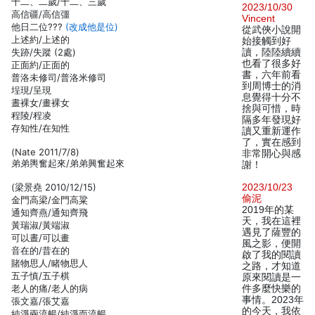
十二、二歲/十二、三歲
2023/10/30
高信疆/高信彊
Vincent
他日二位???
(改成他是位)
從武俠小說開
上述約/上述的
始接觸到好
失跡/失蹤 (2處)
讀，陸陸續續
也看了很多好
正面約/正面的
書，六年前看
普洛未修司/普洛米修司
到周博士的消
埕現/呈現
息覺得十分不
晝裸女/畫裸女
捨與可惜，時
程陵/程凌
隔多年發現好
存知性/在知性
讀又重新運作
了，實在感到
(Nate 2011/7/8)
非常開心與感
弟弟輿奮起來/弟弟興奮起來
謝！
(梁景堯 2010/12/15)
2023/10/23
偷泥
金門高梁/金門高粱
2019年的某
通知齊燕/通知齊飛
天，我在這裡
黃瑞淑/黃端淑
遇見了薩豐的
可以晝/可以畫
風之影，便開
音在的/昔在的
啟了我的閱讀
賭物思人/睹物思人
之路，才知道
五子慎/五子棋
原來閱讀是一
老人的痛/老人的病
件多麼快樂的
事情。2023年
張文嘉/張艾嘉
的今天，我依
純淨兩流暢/純淨而流暢