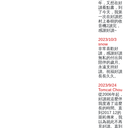
年，又想在好
讀看點書，到
了今天，我第
一次在好讀把
村上春樹的收
音機2讀完，
感謝好讀~
2023/10/3
snow
非常喜歡好
讀，感謝好讀
無私的付出與
陪伴的歲月。
永遠支持好
讀。祝福好讀
長長久久。
2023/9/24
Tomcat Chou
從2006年起，
好讀就這麼伴
我度過了這麼
長的時間。直
到2017.12的
噩耗傳來，我
以為就此不再
見好讀。直到