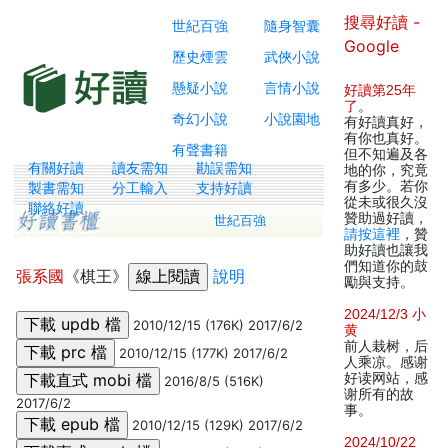
搜尋好讀 -
世紀百強
隨身智囊
Google
歷史煙雲
武俠小說
懸疑小說
言情小說
好讀第25年
了
。
奇幻小說
小說園地
有好讀真好，
有你也真好。
有聲書籍
但不知遍及各
有關好讀
讀友需知
勘誤需知
地的你，究竟
有多少。若你
製書需知
分工輸入
支持好讀
從未或很久沒
聯絡好讀
贊助過好讀，
世紀百強
請按這裡
，贊
助好讀也讓我
們知道你的鼓
張系國
《棋王》
說明
勵與支持。
2024/12/3 小
2010/12/15 (176K) 2017/6/2
黄
前人栽树，后
2010/12/15 (177K) 2017/6/2
人乘凉。感谢
好读网站，感
2016/8/5 (516K)
谢所有的故
2017/6/2
事。
2010/12/15 (129K) 2017/6/2
2024/10/22