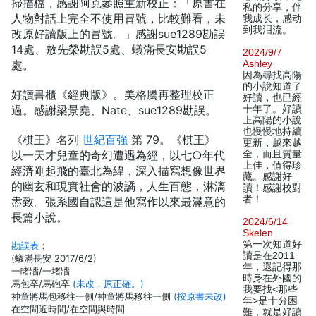
掃描檔，感謝阿克參照重新校正：「原書在
私的分享，伴
人物對話上完全不使用冒號，比較難看，未
我成长，感动
到我泪流。
改原好讀版上的冒號。」感謝sue1289勘誤
14處、敖先榮勘誤5處、蟻滿長安勘誤5
2024/9/7
處。
Ashley
因為尋找高陽
的小說知道了
好讀書櫃《經典版》。美格騰再整理校正
好讀，也已經
過。感謝梁景堯、Nate、sue1289勘誤。
十年了。好讀
上高陽的小說
也慢慢地持續
《棋王》名列
世紀百強
第 79。《棋王》
更新，越來越
以一天才兒童的奇幻遭遇為經，以七○年代
全，而且質量
上佳，值得珍
經濟剛起飛的臺北為緯，深入描寫想像世界
藏。感謝好
的幽玄和現實社會的波譎，人生百態，淋漓
讀！感謝校對
者！
盡致。張系國自認這是他寫作以來最滿意的
長篇小說。
2024/6/14
Skelen
第一次知道好
勘誤表
：
讀是在2011
(蟻滿長安 2017/6/2)
年，還記得那
一睹牆/一堵牆
時身在外國的
馬包卒/馬砲卒
(未改，原正確。)
我要找<那些
神童將馬包移往一側/神童將馬移往一側
(按原書未改)
年>是十分困
在空間近時間/在空間與時間
難，就是好讀