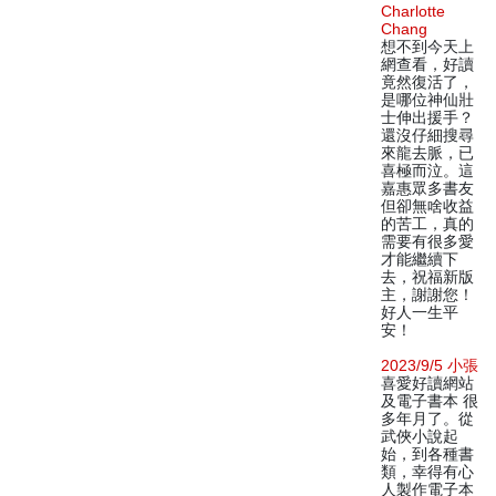
Charlotte
Chang
想不到今天上
網查看，好讀
竟然復活了，
是哪位神仙壯
士伸出援手？
還沒仔細搜尋
來龍去脈，已
喜極而泣。這
嘉惠眾多書友
但卻無啥收益
的苦工，真的
需要有很多愛
才能繼續下
去，祝福新版
主，謝謝您！
好人一生平
安！
2023/9/5 小張
喜愛好讀網站
及電子書本 很
多年月了。從
武俠小說起
始，到各種書
類，幸得有心
人製作電子本