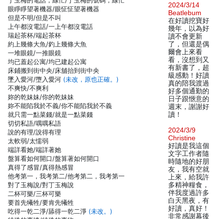
丁玉梅的電話，線忙/丁玉梅的號碼，線忙
2024/3/14
眼睜睜望著機器/眼怔怔望著機器
Beatlebum
但是不明/但是不叫
在好讀挖寶好
上午都沒電話/一上午都沒電話
幾年，以為好
瑞起茶杯/端起茶杯
讀不會更新
約上幾條大魚/釣上幾條大魚
了，但還是偶
爾會上來看
一堆眼鏡/一推眼鏡
看，沒想到又
均已蓋起公寓/均已建起公寓
有新書了，超
床鋪搬到街中央/床舖抬到街中央
級感動！好讀
墜入愛河/墮入愛河
(未改，原也正確。)
真的陪我渡過
不爽快/不爽利
好多個通勤的
妳的乾妹妹/你的乾妹妹
日子跟愜意的
妳不能陷我於不義/你不能陷我於不義
週末，謝謝好
就只需一點菜錢/就是一點菜錢
讀！
切切私語/喁喁私語
2024/3/9
說的有理/說得有理
Christine
太軟弱/太懦弱
好讀是我這個
端詳看她/端詳著她
文字工作者隨
盤算看如何開口/盤算著如何開口
時隨地的好朋
真得了感冒/真得熱感冒
友，我有空就
他考第一，我考第二/他考第二，我考第一
上來，給我許
對了玉梅說/對丁玉梅說
多精神糧食，
伴我度過許多
二杯可樂/三杯可樂
白天黑夜，有
要首先犧牲/要肯先犧牲
好讀，真好！
吃得一乾二淨/舔得一乾二淨
(未改。)
非常感謝幕後