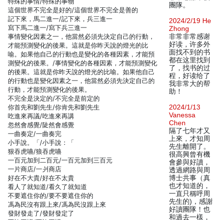
特殊的事情/特殊的事物
團隊。
這個世界不完全是好的/這個世界不完全是善的
記下來，馬二進一/記下來，兵三進一
2024/2/19 He
寫下馬二進一/寫下兵三進一
Zhong
事情變化因素之一，他當然必須先決定自己的行動，
非常非常感谢
好读，许多外
才能預測變化的後果。這就是你昨天說的燈光的比
面找不到的书
喻。如果他自己的行動也是變化的各種因素，才能預
都在这里找到
測變化的後果。/事情變化的各種因素，才能預測變化
了，找书的过
的後果。這就是你昨天說的燈光的比喻。如果他自己
程，好读给了
的行動也是變化因素之一，他當然必須先決定自己的
我非常大的帮
行動，才能預測變化的後果。
助！
不完全是決定的/不完全是前定的
你首先和劉先生/你肯先和劉先生
2024/1/13
Vanessa
吃進來再議/吃進來再講
Chen
忽然會感覺/陡然會感覺
隔了七年才又
一曲奏定/一曲奏完
上來，才知周
小手說。「/小手說：「
先生離開了。
狠吞虎嚥/狼吞虎嚥
很高興曾有機
一百元加到二百元/一百元加到三百元
會參與好讀，
一片商店/一爿商店
透過網路與周
好在不大貴/好在不太貴
博士共事（真
也才知道的，
看人了就知道/看久了就知道
一直只稱呼周
不要遮住你的/要不要遮住你的
先生的)，感謝
馮為民沒有跟上來/馮為民沒跟上來
好讀團隊！也
發財發走了/發財發定了
和過去一樣，