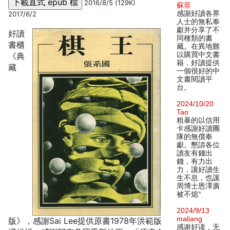
2016/8/5 (129K)
蘇菲
感謝好讀各界
2017/6/2
人士的無私奉
獻并分享了不
好讀
同種類的書
書櫃
藏。在異地難
以購買中文書
《典
籍，好讀提供
藏
一個很好的中
文書閱讀平
台。
2024/10/20
Tao
粗暴的以信用
卡感謝好讀團
隊的無償奉
獻。懇請各位
讀友有錢出
錢，有力出
力，讓好讀生
生不息，也讓
周博士恩澤廣
被不熄°
2024/9/13
maliang
版》，感謝Sai Lee提供原書1978年洪範版
感谢好读，无