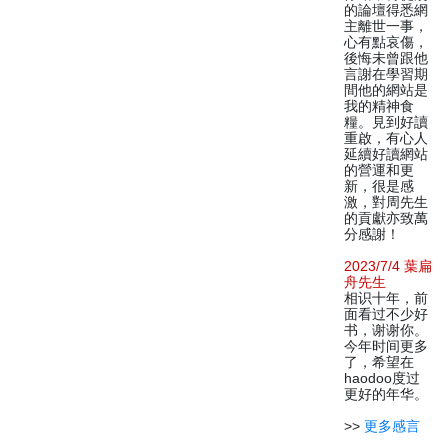
的論壇得悉網
主離世一事，
心有點哀傷，
後悔未曾跟他
言謝在學習期
間他的網站是
我的精神食
糧。見到好讀
重啟，有心人
延續好讀網站
的營運和更
新，很是感
激，對周先生
的貢獻亦致萬
分感謝！
2023/7/4 葉扁
舟先生
相识十年，前
面看过不少好
书，谢谢你。
今年时间更多
了，希望在
haodoo度过
更好的年华。
>>
更多感言