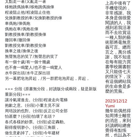
叉點走一著/又亂走一著
上高中後有了
移炮跳傌抽車/移炮跳傌抽俥
手機發現的，
程凌阻止他/程凌阻止住他
非常感謝。我
兌換劉教授的車/兌換劉教授的俥
本身是個很愛
閱讀的人，我
車傌炮/俥傌炮
感到若我活著
傌炮在車/傌炮在俥
而不去欣賞這
劉教授換車/劉教授換俥
一種人類的藝
撤回車/撤回俥
術那將毫無意
劉教授兌車/劉教授兌俥
義可言。總而
換車之後/換俥之後
言之，萬分感
無聲無息的笑了/無聲息的笑了
謝，我不知道
有一個十歲/有一個十幾歲
在每有能力買
書學校圖書館
也不會一鳴驚人/也不曾一鳴驚人
又只能借七天
水牛探出頭/水牛正探出頭
的情況下，沒
另一幕肥皂泡昇起，/另一群肥皂泡昇起，昇起，
有這個網站我
的生命會是多
=== 分段 (原書無分段，好讀版分成兩段，疑是新版
麼的荒蕪。
重新分段)===
讓冷氣灌進去。(分段)程凌走向電梯
2023/12/12
抱歉之意。(分段)小董主見不深
Yumi
周培說的也對。(分段)反正公司全部
幾年前偶然得
知周博士離世
怕甚麼？(分段)怕壞了名頭？
的消息，來到
各式各樣的鈔票。(分段)必定轟動。
好讀網站總會
顯得瘦弱渺小。(分段)三角眼，
覺得有點悵
做生意虧掉了。(分段)今年建材
然，也以為不