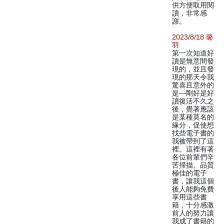
供方便取用閱
讀，非常感
謝。
2023/8/18 璐
羽
第一次知道好
讀是無意間發
現的，並且發
現的那天令我
驚喜且意外的
是—剛好是好
讀復活不久之
後，覺著應該
是某種莫名的
緣分，促使想
找些電子書的
我被帶到了這
裡。這裡有著
各位前輩們辛
苦掃描、品質
極佳的電子
書，讓我這個
後人能夠免費
享用這些書
籍，十分感激
前人的努力讓
我成了書籍的