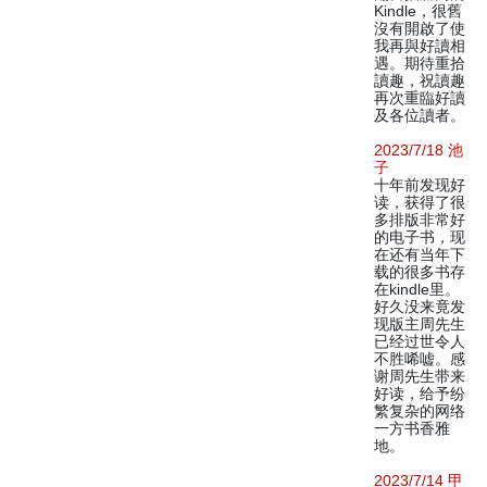
Kindle，很舊
沒有開啟了使
我再與好讀相
遇。期待重拾
讀趣，祝讀趣
再次重臨好讀
及各位讀者。
2023/7/18 池
子
十年前发现好
读，获得了很
多排版非常好
的电子书，现
在还有当年下
载的很多书存
在kindle里。
好久没来竟发
现版主周先生
已经过世令人
不胜唏嘘。感
谢周先生带来
好读，给予纷
繁复杂的网络
一方书香雅
地。
2023/7/14 甲