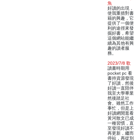
魚
好讀的出現，
使我重措對書
籍的興趣，它
提供了一個便
利的途徑來發
掘好書，希望
這個網站能繼
續為其他有興
趣的讀者服
務。
2023/7/8 歌
讀書時期用
pocket pc 看
書持資源發現
了好讀，然後
好讀一直陪伴
我至大學畢業
然後踏足社
會。雖然工作
事忙，但是上
好讀網閒逛看
黃河散文已成
一種習慣，直
至發現好讀不
再更新，繼而
停站，再從別