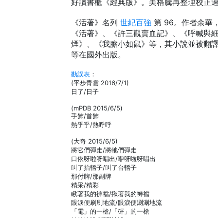
好讀書櫃《經典版》。美格騰再整理校正過 (20
《活著》名列
世紀百強
第 96。作者余華
《活著》、《許三觀賣血記》、《呼喊與
煙》、《我膽小如鼠》等，其小說並被翻
等在國外出版。
勘誤表
：
(平步青雲 2016/7/1)
日了/日子
(mPDB 2015/6/5)
手飾/首飾
熱乎乎/熱呼呼
(大奇 2015/6/5)
將它們彈走/將牠們彈走
口依呀啦呀唱出/咿呀啦呀唱出
叫了抬轎子/叫了台轎子
那付牌/那副牌
精采/精彩
瞅著我的褲襠/揪著我的褲襠
眼淚便刷刷地流/眼淚便涮涮地流
「電」的一槍/「砰」的一槍