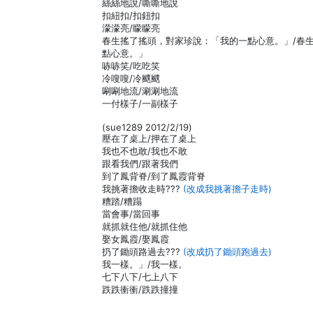
絲絲地說/嘶嘶地說
扣紐扣/扣鈕扣
濛濛亮/矇矇亮
春生搖了搖頭，對家珍說：「我的一點心意。」/春
點心意。」
哧哧笑/吃吃笑
冷嗖嗖/冷颼颼
唰唰地流/涮涮地流
一付樣子/一副樣子
(sue1289 2012/2/19)
壓在了桌上/押在了桌上
我也不也敢/我也不敢
跟看我們/跟著我們
到了鳳背脊/到了鳳霞背脊
我挑著擔收走時???
(改成我挑著擔子走時)
糟踏/糟蹋
當會事/當回事
就抓就住他/就抓住他
娶女鳳霞/娶鳳霞
扔了鋤頭路過去???
(改成扔了鋤頭跑過去)
我一樣。」/我一樣。
七下八下/七上八下
跌跌衝衝/跌跌撞撞