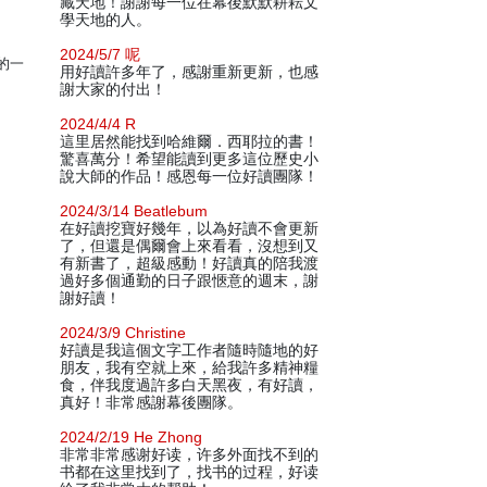
藏天地！謝謝每一位在幕後默默耕耘文
學天地的人。
2024/5/7 呢
的一
用好讀許多年了，感謝重新更新，也感
謝大家的付出！
2024/4/4 R
這里居然能找到哈維爾．西耶拉的書！
驚喜萬分！希望能讀到更多這位歷史小
說大師的作品！感恩每一位好讀團隊！
2024/3/14 Beatlebum
在好讀挖寶好幾年，以為好讀不會更新
了，但還是偶爾會上來看看，沒想到又
有新書了，超級感動！好讀真的陪我渡
過好多個通勤的日子跟愜意的週末，謝
謝好讀！
2024/3/9 Christine
好讀是我這個文字工作者隨時隨地的好
朋友，我有空就上來，給我許多精神糧
食，伴我度過許多白天黑夜，有好讀，
真好！非常感謝幕後團隊。
2024/2/19 He Zhong
非常非常感谢好读，许多外面找不到的
书都在这里找到了，找书的过程，好读