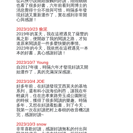
從武俠小說開始接觸到好讀，陸陸續續
也看了很多好書，六年前看到周博士的
消息覺得十分不捨與可惜，時隔多年發
現好讀又重新運作了，實在感到非常開
心與感謝！
2023/10/23 偷泥
2019年的某天，我在這裡遇見了薩豐的
風之影，便開啟了我的閱讀之路，才知
道原來閱讀是一件多麼快樂的事情。
2023年的今天，我依然在這裡遇見一本
本的好書，真心感謝好讀！
2023/10/7 Young
自2017年後，時隔六年才發現好讀又開
始運作了，真的充滿深深感謝。
2023/10/4 JOE
好多年前，在好讀發現艾西莫夫的基地
系列，還有科小說海伯利昂，讓我在年
輕歲月，住在忠孝東路旁玉成公園附近
的時候，獲得了很多閱讀的樂趣。時隔
多年，又想在好讀看點書，到了今天，
我第一次在好讀把村上春樹的收音機2讀
完，感謝好讀~
2023/10/3 snow
非常喜歡好讀，感謝好讀無私的付出與