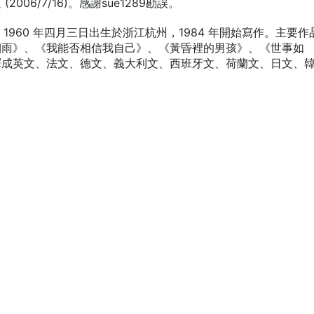
06/7/16)。感謝sue1289勘誤。
，1960 年四月三日出生於浙江杭州，1984 年開始寫作。主要作
細雨》、《我能否相信我自己》、《黃昏裡的男孩》、《世事如
譯成英文、法文、德文、義大利文、西班牙文、荷蘭文、日文、