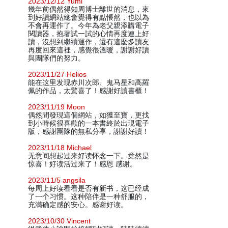
2023/12/12 Yumi
幾年前偶然得知周博士離世的消息，來
到好讀網站總會覺得有點悵然，也以為
不會再運作了。今年為老父親添購電子
閱讀器，抱著試一試的心情再度連上好
讀，沒想到繼續運作，還有這麼多讀友
再度回來這裡，感覺很溫暖，謝謝好讀
與團隊們的努力。
2023/11/27 Helios
能在这里发现赤川次郎、鬼马星和高羅
佩的作品，太驚喜了！感謝好讀書櫃！
2023/11/19 Moon
偶然間發現這個網站，如獲至寶，更找
到小時候很喜歡的一本書終於出現電子
版，感謝團隊的無私分享，謝謝好讀！
2023/11/18 Michael
无意间想起过来好读怀念一下。竟然是
惊喜！好读活过来了！感恩 感谢。
2023/11/5 angsila
每周上好读看看是否有新书，这已经成
了一个习惯。这种陪伴是一种舒服的，
充满确定感的安心。感谢好读。
2023/10/30 Vincent