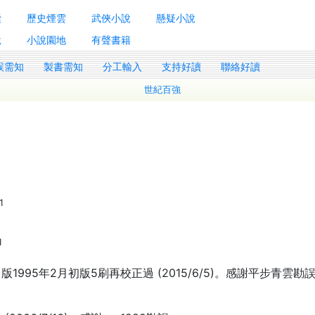
囊
歷史煙雲
武俠小說
懸疑小說
說
小說園地
有聲書籍
誤需知
製書需知
分工輸入
支持好讀
聯絡好讀
世紀百強
1
1
95年2月初版5刷再校正過 (2015/6/5)。感謝平步青雲勘誤