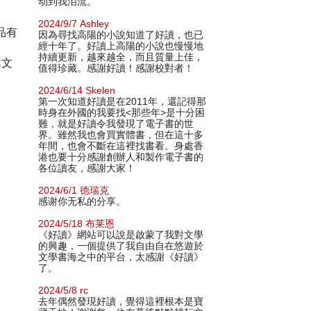
动到我泪流。
2024/9/7 Ashley
品有
因為尋找高陽的小說知道了好讀，也已
經十年了。好讀上高陽的小說也慢慢地
持續更新，越來越全，而且質量上佳，
韓文
值得珍藏。感謝好讀！感謝校對者！
2024/6/14 Skelen
第一次知道好讀是在2011年，還記得那
時身在外國的我要找<那些年>是十分困
難，就是好讀令我發現了電子書的世
界。雖然我也會買實體書，但在這十多
年間，也會不斷在這裡找書看。身處香
港也要十分感謝創辦人和製作電子書的
各位讀友，感謝大家！
2024/6/1 德瑞克
感谢你无私的分享。
2024/5/18 布莱恩
《好讀》網站可以說是啟蒙了我對文學
的興趣，一個提供了我自由自在悠遊於
文學書海之中的平台，太感謝《好讀》
了。
2024/5/8 rc
去年偶然發現好讀，覺得這裡根本是寶