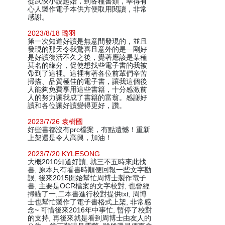
從武俠小說起始，到各種書類，幸得有
心人製作電子本供方便取用閱讀，非常
感謝。
2023/8/18 璐羽
第一次知道好讀是無意間發現的，並且
發現的那天令我驚喜且意外的是—剛好
是好讀復活不久之後，覺著應該是某種
莫名的緣分，促使想找些電子書的我被
帶到了這裡。這裡有著各位前輩們辛苦
掃描、品質極佳的電子書，讓我這個後
人能夠免費享用這些書籍，十分感激前
人的努力讓我成了書籍的富翁。感謝好
讀和各位讓好讀變得更好，讚。
2023/7/26 袁樹國
好些書都沒有prc檔案，有點遺憾！重新
上架還是令人高興，加油！
2023/7/20 KYLESONG
大概2010知道好讀, 就三不五時來此找
書, 原本只有看書時順便回報一些文字勘
誤, 後來2015開始幫忙周博士製作電子
書, 主要是OCR檔案的文字校對, 也曾經
掃瞄了一,二本書進行校對提供txt, 周博
士也幫忙製作了電子書格式上架, 非常感
念~ 可惜後來2016年中事忙, 暫停了校對
的支持, 再後來就是看到周博士由友人的