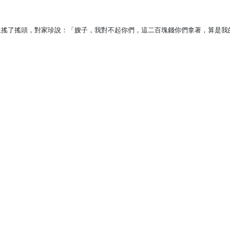
生搖了搖頭，對家珍說：「嫂子，我對不起你們，這二百塊錢你們拿著，算是我