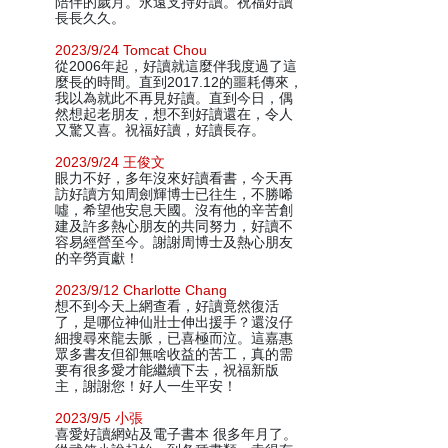
陪伴的歲月。永遠支持好讀。祝福好讀
長長久久。
2023/9/24 Tomcat Chou
從2006年起，好讀就這麼伴我度過了這
麼長的時間。直到2017.12的噩耗傳來，
我以為就此不再見好讀。直到今日，偶
然想起老朋友，想不到好讀還在，令人
又驚又喜。祝福好讀，好讀長存。
2023/9/24 王俊文
眼力不好，多年沒來好讀看書，今天再
訪好讀方知周劍輝博士已往生，不勝唏
噓，希望他安息天國。沒有他的辛苦創
建及許多熱心朋友的共同努力，好讀不
容易經營至今。謝謝周博士及熱心朋友
的辛勞貢獻！
2023/9/12 Charlotte Chang
想不到今天上網查看，好讀竟然復活
了，是哪位神仙壯士伸出援手？還沒仔
細搜尋來龍去脈，已喜極而泣。這嘉惠
眾多書友但卻無啥收益的苦工，真的需
要有很多愛才能繼續下去，祝福新版
主，謝謝您！好人一生平安！
2023/9/5 小張
喜愛好讀網站及電子書本 很多年月了。