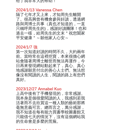
给了我非常大的帮助！
2024/1/13 Vanessa Chen
隔了七年才又上來，才知周先生離開
了。很高興曾有機會參與好讀，透過網
路與周博士共事（真也才知道的，一直
只稱呼周先生的)，感謝好讀團隊！也和
過去一樣，給周先生的文末＂祝您闔家
平安健康＂～願他家人心安～
2024/1/7 強
第一次知道好讀的時間不久，大約兩年
前。當時常在這裡挖寶，本來很擔心網
站會隨著周博士離世而無法再運作，今
日再來發現網站動起來了，真心、真心
地感謝願意付出的善心人士們。無法想
像沒有閱讀的人生，閱讀的路上有您們
真好。
2023/12/27 Annabel Kuo
上高中後有了手機發現的，非常感謝。
我本身是個很愛閱讀的人，我感到若我
活著而不去欣賞這一種人類的藝術那將
毫無意義可言。總而言之，萬分感謝，
我不知道在每有能力買書學校圖書館又
只能借七天的情況下，沒有這個網站我
的生命會是多麼的荒蕪。