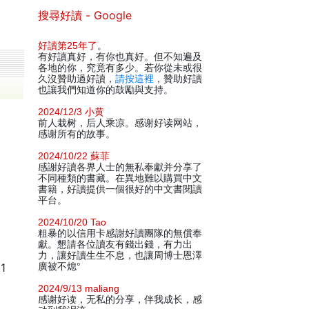
搜尋好讀 - Google
好讀第25年了
。
有好讀真好，有你也真好。但不知遍及
各地的你，究竟有多少。若你從未或很
久沒贊助過好讀，
請按這裡
，贊助好讀
也讓我們知道你的鼓勵與支持。
2024/12/3 小黄
前人栽树，后人乘凉。感谢好读网站，
感谢所有的故事。
2024/10/22 蘇菲
感謝好讀各界人士的無私奉獻并分享了
不同種類的書藏。在異地難以購買中文
書籍，好讀提供一個很好的中文書閱讀
平台。
2024/10/20 Tao
粗暴的以信用卡感謝好讀團隊的無償奉
獻。懇請各位讀友有錢出錢，有力出
力，讓好讀生生不息，也讓周博士恩澤
1
廣被不熄°
2024/9/13 maliang
感谢好读，无私的分享，伴我成长，感