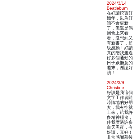
2024/3/14
Beatlebum
在好讀挖寶好
幾年，以為好
讀不會更新
了，但還是偶
爾會上來看
看，沒想到又
有新書了，超
級感動！好讀
真的陪我渡過
好多個通勤的
日子跟愜意的
週末，謝謝好
讀！
2024/3/9
Christine
好讀是我這個
文字工作者隨
時隨地的好朋
友，我有空就
上來，給我許
多精神糧食，
伴我度過許多
白天黑夜，有
好讀，真好！
非常感謝幕後