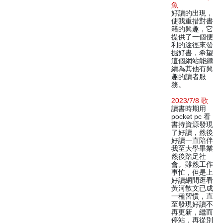
魚
好讀的出現，
使我重措對書
籍的興趣，它
提供了一個便
利的途徑來發
掘好書，希望
這個網站能繼
續為其他有興
趣的讀者服
務。
2023/7/8 歌
讀書時期用
pocket pc 看
書持資源發現
了好讀，然後
好讀一直陪伴
我至大學畢業
然後踏足社
會。雖然工作
事忙，但是上
好讀網閒逛看
黃河散文已成
一種習慣，直
至發現好讀不
再更新，繼而
停站，再從別