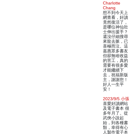
Charlotte
Chang
想不到今天上
網查看，好讀
竟然復活了，
是哪位神仙壯
士伸出援手？
還沒仔細搜尋
來龍去脈，已
喜極而泣。這
嘉惠眾多書友
但卻無啥收益
的苦工，真的
需要有很多愛
才能繼續下
去，祝福新版
主，謝謝您！
好人一生平
安！
2023/9/5 小張
喜愛好讀網站
及電子書本 很
多年月了。從
武俠小說起
始，到各種書
類，幸得有心
人製作電子本