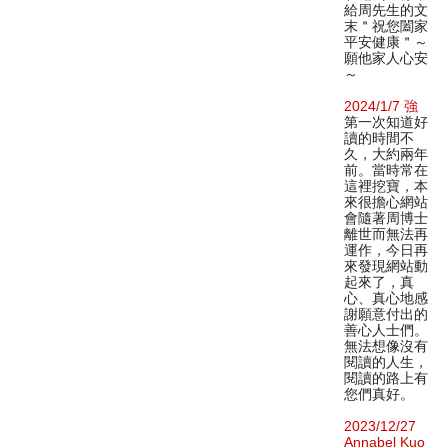
給周先生的文
末＂祝您闔家
平安健康＂～
願他家人心安
～
2024/1/7 強
第一次知道好
讀的時間不
久，大約兩年
前。當時常在
這裡挖寶，本
來很擔心網站
會隨著周博士
離世而無法再
運作，今日再
來發現網站動
起來了，真
心、真心地感
謝願意付出的
善心人士們。
無法想像沒有
閱讀的人生，
閱讀的路上有
您們真好。
2023/12/27
Annabel Kuo