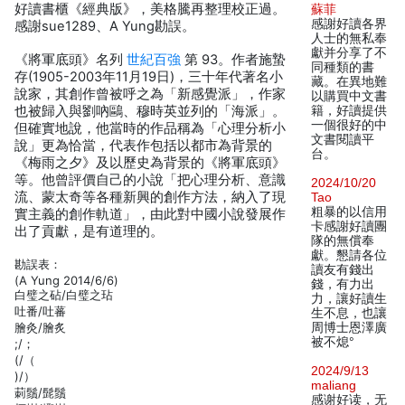
好讀書櫃《經典版》，美格騰再整理校正過。
蘇菲
感謝好讀各界
感謝sue1289、A Yung勘誤。
人士的無私奉
獻并分享了不
《將軍底頭》名列
世紀百強
第 93。作者施蟄
同種類的書
存(1905-2003年11月19日)，三十年代著名小
藏。在異地難
說家，其創作曾被呼之為「新感覺派」，作家
以購買中文書
也被歸入與劉吶鷗、穆時英並列的「海派」。
籍，好讀提供
一個很好的中
但確實地說，他當時的作品稱為「心理分析小
文書閱讀平
說」更為恰當，代表作包括以都市為背景的
台。
《梅雨之夕》及以歷史為背景的《將軍底頭》
等。他曾評價自己的小說「把心理分析、意識
2024/10/20
流、蒙太奇等各種新興的創作方法，納入了現
Tao
粗暴的以信用
實主義的創作軌道」，由此對中國小說發展作
卡感謝好讀團
出了貢獻，是有道理的。
隊的無償奉
獻。懇請各位
勘誤表：
讀友有錢出
(A Yung 2014/6/6)
錢，有力出
白璧之砧/白璧之玷
力，讓好讀生
吐番/吐蕃
生不息，也讓
膾灸/膾炙
周博士恩澤廣
被不熄°
;/；
(/（
2024/9/13
)/）
maliang
莿鬚/髭鬚
感谢好读，无