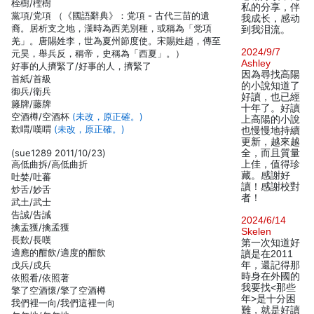
桎樹/檉樹
私的分享，伴
黨項/党項 （《國語辭典》：党項 - 古代三苗的遺
我成长，感动
裔。居析支之地，漢時為西羌別種，或稱為「党項
到我泪流。
羌」。唐賜姓李，世為夏州節度使。宋賜姓趙，傳至
2024/9/7
元昊，舉兵反，稱帝，史稱為「西夏」。）
Ashley
好事的人擠緊了/好事的人，擠緊了
因為尋找高陽
首紙/首級
的小說知道了
御兵/衛兵
好讀，也已經
籐牌/藤牌
十年了。好讀
空酒樽/空酒杯
(未改，原正確。)
上高陽的小說
歎喟/嘆喟
(未改，原正確。)
也慢慢地持續
更新，越來越
(sue1289 2011/10/23)
全，而且質量
高低曲拆/高低曲折
上佳，值得珍
藏。感謝好
吐婪/吐蕃
讀！感謝校對
炒舌/妙舌
者！
武土/武士
告誠/告誡
2024/6/14
擒盂獲/擒孟獲
Skelen
長歎/長嘆
第一次知道好
適應的酣飲/適度的酣飲
讀是在2011
戊兵/戍兵
年，還記得那
時身在外國的
依照看/依照著
我要找<那些
擎了空酒懷/擎了空酒樽
年>是十分困
我們裡一向/我們這裡一向
難，就是好讀