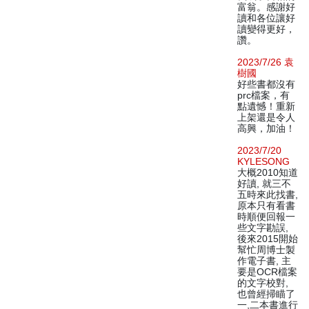
富翁。感謝好
讀和各位讓好
讀變得更好，
讚。
2023/7/26 袁
樹國
好些書都沒有
prc檔案，有
點遺憾！重新
上架還是令人
高興，加油！
2023/7/20
KYLESONG
大概2010知道
好讀, 就三不
五時來此找書,
原本只有看書
時順便回報一
些文字勘誤,
後來2015開始
幫忙周博士製
作電子書, 主
要是OCR檔案
的文字校對,
也曾經掃瞄了
一,二本書進行