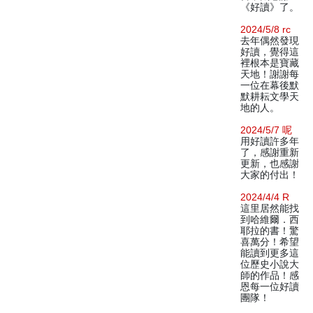
《好讀》了。
2024/5/8 rc
去年偶然發現
好讀，覺得這
裡根本是寶藏
天地！謝謝每
一位在幕後默
默耕耘文學天
地的人。
2024/5/7 呢
用好讀許多年
了，感謝重新
更新，也感謝
大家的付出！
2024/4/4 R
這里居然能找
到哈維爾．西
耶拉的書！驚
喜萬分！希望
能讀到更多這
位歷史小說大
師的作品！感
恩每一位好讀
團隊！