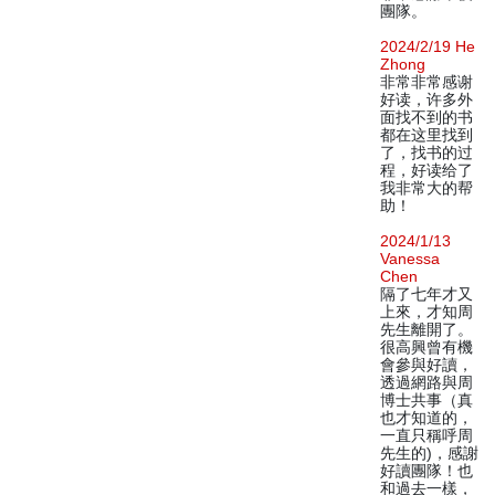
團隊。
2024/2/19 He
Zhong
非常非常感谢
好读，许多外
面找不到的书
都在这里找到
了，找书的过
程，好读给了
我非常大的帮
助！
2024/1/13
Vanessa
Chen
隔了七年才又
上來，才知周
先生離開了。
很高興曾有機
會參與好讀，
透過網路與周
博士共事（真
也才知道的，
一直只稱呼周
先生的)，感謝
好讀團隊！也
和過去一樣，