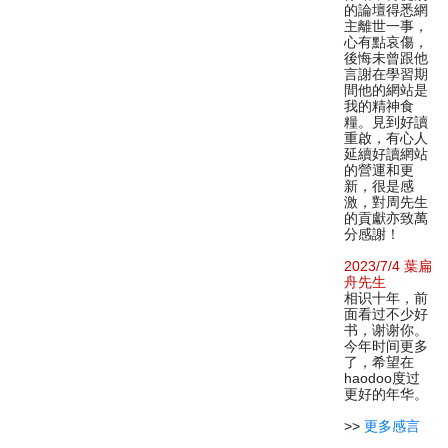
的論壇得悉網
主離世一事，
心有點哀傷，
後悔未曾跟他
言謝在學習期
間他的網站是
我的精神食
糧。見到好讀
重啟，有心人
延續好讀網站
的營運和更
新，很是感
激，對周先生
的貢獻亦致萬
分感謝！
2023/7/4 葉扁
舟先生
相识十年，前
面看过不少好
书，谢谢你。
今年时间更多
了，希望在
haodoo度过
更好的年华。
>>
更多感言