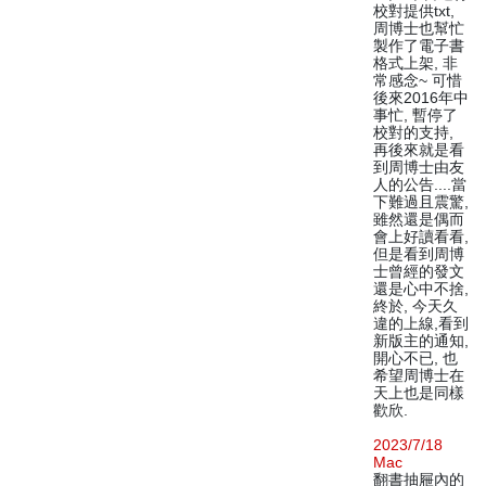
校對提供txt,
周博士也幫忙
製作了電子書
格式上架, 非
常感念~ 可惜
後來2016年中
事忙, 暫停了
校對的支持,
再後來就是看
到周博士由友
人的公告....當
下難過且震驚,
雖然還是偶而
會上好讀看看,
但是看到周博
士曾經的發文
還是心中不捨,
終於, 今天久
違的上線,看到
新版主的通知,
開心不已, 也
希望周博士在
天上也是同樣
歡欣.
2023/7/18
Mac
翻書抽屜內的