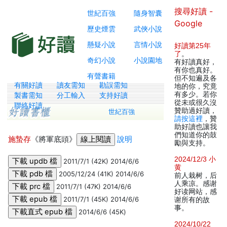
搜尋好讀 -
世紀百強
隨身智囊
Google
歷史煙雲
武俠小說
懸疑小說
言情小說
好讀第25年
了
。
奇幻小說
小說園地
有好讀真好，
有你也真好。
有聲書籍
但不知遍及各
有關好讀
讀友需知
勘誤需知
地的你，究竟
有多少。若你
製書需知
分工輸入
支持好讀
從未或很久沒
聯絡好讀
贊助過好讀，
世紀百強
請按這裡
，贊
助好讀也讓我
們知道你的鼓
施蟄存
《將軍底頭》
說明
勵與支持。
2024/12/3 小
2011/7/1 (42K) 2014/6/6
黄
2005/12/24 (41K) 2014/6/6
前人栽树，后
人乘凉。感谢
2011/7/1 (47K) 2014/6/6
好读网站，感
2011/7/1 (45K) 2014/6/6
谢所有的故
事。
2014/6/6 (45K)
2024/10/22