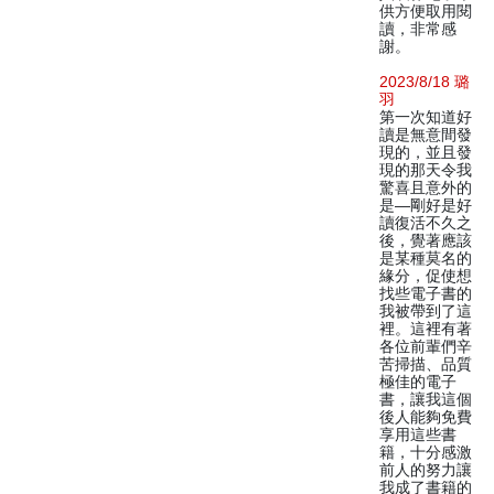
供方便取用閱
讀，非常感
謝。
2023/8/18 璐
羽
第一次知道好
讀是無意間發
現的，並且發
現的那天令我
驚喜且意外的
是—剛好是好
讀復活不久之
後，覺著應該
是某種莫名的
緣分，促使想
找些電子書的
我被帶到了這
裡。這裡有著
各位前輩們辛
苦掃描、品質
極佳的電子
書，讓我這個
後人能夠免費
享用這些書
籍，十分感激
前人的努力讓
我成了書籍的