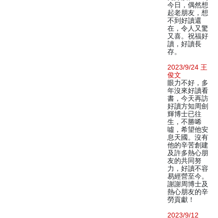
今日，偶然想
起老朋友，想
不到好讀還
在，令人又驚
又喜。祝福好
讀，好讀長
存。
2023/9/24 王
俊文
眼力不好，多
年沒來好讀看
書，今天再訪
好讀方知周劍
輝博士已往
生，不勝唏
噓，希望他安
息天國。沒有
他的辛苦創建
及許多熱心朋
友的共同努
力，好讀不容
易經營至今。
謝謝周博士及
熱心朋友的辛
勞貢獻！
2023/9/12