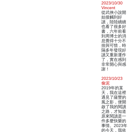
2023/10/30
Vincent
從武俠小說開
始接觸到好
讀，陸陸續續
也看了很多好
書，六年前看
到周博士的消
息覺得十分不
捨與可惜，時
隔多年發現好
讀又重新運作
了，實在感到
非常開心與感
謝！
2023/10/23
偷泥
2019年的某
天，我在這裡
遇見了薩豐的
風之影，便開
啟了我的閱讀
之路，才知道
原來閱讀是一
件多麼快樂的
事情。2023年
的今天，我依