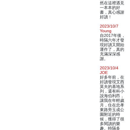
然在這裡遇見
一本本的好
書，真心感謝
好讀！
2023/10/7
Young
自2017年後，
時隔六年才發
現好讀又開始
運作了，真的
充滿深深感
謝。
2023/10/4
JOE
好多年前，在
好讀發現艾西
莫夫的基地系
列，還有科小
說海伯利昂，
讓我在年輕歲
月，住在忠孝
東路旁玉成公
園附近的時
候，獲得了很
多閱讀的樂
趣。時隔多