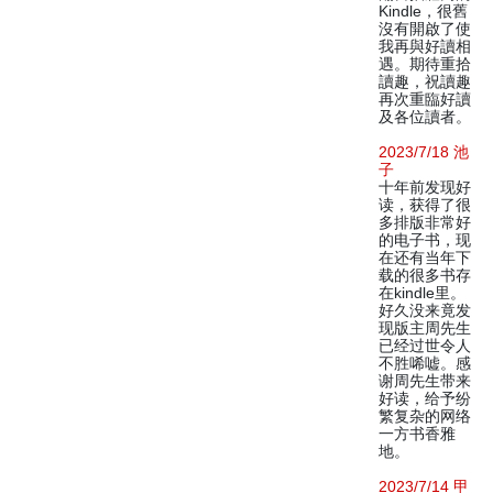
Kindle，很舊
沒有開啟了使
我再與好讀相
遇。期待重拾
讀趣，祝讀趣
再次重臨好讀
及各位讀者。
2023/7/18 池
子
十年前发现好
读，获得了很
多排版非常好
的电子书，现
在还有当年下
载的很多书存
在kindle里。
好久没来竟发
现版主周先生
已经过世令人
不胜唏嘘。感
谢周先生带来
好读，给予纷
繁复杂的网络
一方书香雅
地。
2023/7/14 甲