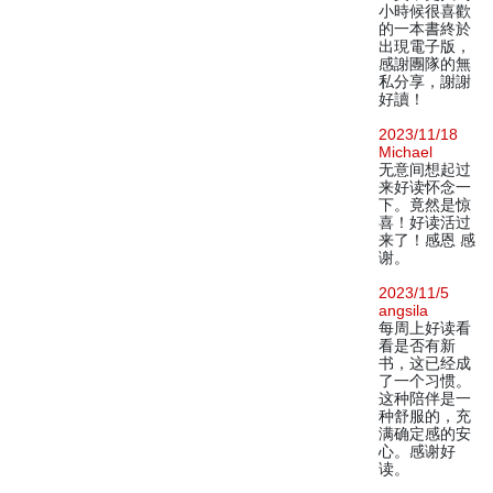
小時候很喜歡
的一本書終於
出現電子版，
感謝團隊的無
私分享，謝謝
好讀！
2023/11/18
Michael
无意间想起过
来好读怀念一
下。竟然是惊
喜！好读活过
来了！感恩 感
谢。
2023/11/5
angsila
每周上好读看
看是否有新
书，这已经成
了一个习惯。
这种陪伴是一
种舒服的，充
满确定感的安
心。感谢好
读。