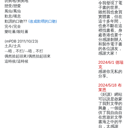
勿匆地/匆匆地
令我發現了電
戀受/戀愛
子書的世界。
風仙/鳳仙
雖然我也會買
歎息/嘆息
實體書，但在
歎謂的口吻??
(改成歎喟的口吻)
這十多年間，
也會不斷在這
完今/完全
裡找書看。身
樂吐蕃/殺吐蕃
處香港也要十
分感謝創辦人
(mPDB 2011/10/23)
和製作電子書
土兵/士兵
的各位讀友，
﹁晤，不打/﹁唔，不打
感謝大家！
偶然拾起頭來/偶然抬起頭來
這時侯/這時候
2024/6/1 德瑞
克
感谢你无私的
分享。
2024/5/18 布
莱恩
《好讀》網站
可以說是啟蒙
了我對文學的
興趣，一個提
供了我自由自
在悠遊於文學
書海之中的平
台，太感謝