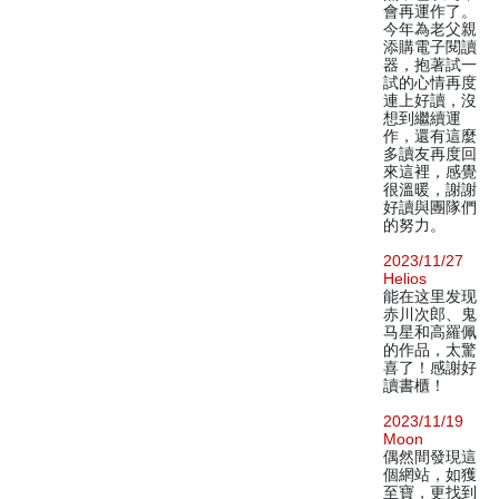
會再運作了。
今年為老父親
添購電子閱讀
器，抱著試一
試的心情再度
連上好讀，沒
想到繼續運
作，還有這麼
多讀友再度回
來這裡，感覺
很溫暖，謝謝
好讀與團隊們
的努力。
2023/11/27
Helios
能在这里发现
赤川次郎、鬼
马星和高羅佩
的作品，太驚
喜了！感謝好
讀書櫃！
2023/11/19
Moon
偶然間發現這
個網站，如獲
至寶，更找到