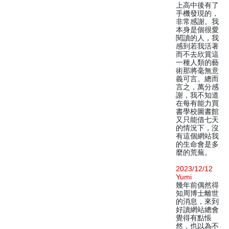
上高中後有了
手機發現的，
非常感謝。我
本身是個很愛
閱讀的人，我
感到若我活著
而不去欣賞這
一種人類的藝
術那將毫無意
義可言。總而
言之，萬分感
謝，我不知道
在每有能力買
書學校圖書館
又只能借七天
的情況下，沒
有這個網站我
的生命會是多
麼的荒蕪。
2023/12/12
Yumi
幾年前偶然得
知周博士離世
的消息，來到
好讀網站總會
覺得有點悵
然，也以為不