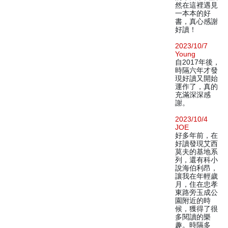
然在這裡遇見
一本本的好
書，真心感謝
好讀！
2023/10/7
Young
自2017年後，
時隔六年才發
現好讀又開始
運作了，真的
充滿深深感
謝。
2023/10/4
JOE
好多年前，在
好讀發現艾西
莫夫的基地系
列，還有科小
說海伯利昂，
讓我在年輕歲
月，住在忠孝
東路旁玉成公
園附近的時
候，獲得了很
多閱讀的樂
趣。時隔多