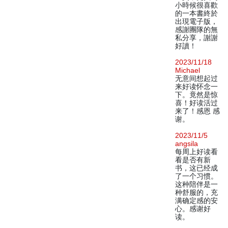
小時候很喜歡
的一本書終於
出現電子版，
感謝團隊的無
私分享，謝謝
好讀！
2023/11/18
Michael
无意间想起过
来好读怀念一
下。竟然是惊
喜！好读活过
来了！感恩 感
谢。
2023/11/5
angsila
每周上好读看
看是否有新
书，这已经成
了一个习惯。
这种陪伴是一
种舒服的，充
满确定感的安
心。感谢好
读。