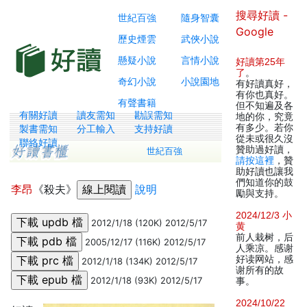
搜尋好讀 -
世紀百強
隨身智囊
Google
歷史煙雲
武俠小說
懸疑小說
言情小說
好讀第25年
了
。
奇幻小說
小說園地
有好讀真好，
有你也真好。
有聲書籍
但不知遍及各
有關好讀
讀友需知
勘誤需知
地的你，究竟
有多少。若你
製書需知
分工輸入
支持好讀
從未或很久沒
聯絡好讀
贊助過好讀，
世紀百強
請按這裡
，贊
助好讀也讓我
們知道你的鼓
李昂
《殺夫》
說明
勵與支持。
2024/12/3 小
2012/1/18 (120K) 2012/5/17
黄
前人栽树，后
2005/12/17 (116K) 2012/5/17
人乘凉。感谢
好读网站，感
2012/1/18 (134K) 2012/5/17
谢所有的故
2012/1/18 (93K) 2012/5/17
事。
2024/10/22