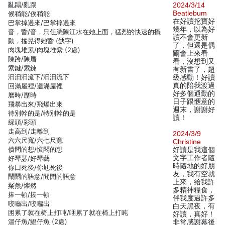
亂蹋/亂踢
2024/3/14
Beatlebum
候稍能/俟稍能
在好讀挖寶好
巴掌掉過來/巴掌摔過來
幾年，以為好
音，昏/音，只任憑陳江水在她上面，猛烈的快速的擺
讀不會更新
動，搖晃得她昏 (缺字)
了，但還是偶
肉塊堆累/肉塊堆纍 (2處)
爾會上來看
陳跨/陳厝
看，沒想到又
索鍵/索鍊
有新書了，超
汩汩汩流下/汩汩流下
級感動！好讀
真的陪我渡過
回滿屋裡/迴滿屋裡
好多個通勤的
曆時/歷時
日子跟愜意的
飛暴出來/飛爆出來
週末，謝謝好
待別幹的是/特別幹的是
讀！
綵頭/彩頭
走高到/走離到
2024/3/9
六六尺寬/六七尺寬
Christine
債問的想/憤悶的想
好讀是我這個
文字工作者隨
好琴瑟/好琴藝
時隨地的好朋
你囗死後/你尪死後
友，我有空就
鬧鬧的語意/閒閒的語意
上來，給我許
粲然/燦然
多精神糧食，
捧一頓/揍一頓
伴我度過許多
咬嚙出/咬囓出
白天黑夜，有
困累了就在椅上打吨/睏累了就在椅上打盹
好讀，真好！
溫仔魚/鰛仔魚 (2處)
非常感謝幕後