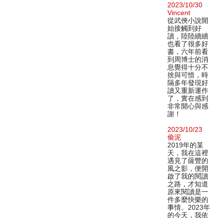
2023/10/30
Vincent
從武俠小說開
始接觸到好
讀，陸陸續續
也看了很多好
書，六年前看
到周博士的消
息覺得十分不
捨與可惜，時
隔多年發現好
讀又重新運作
了，實在感到
非常開心與感
謝！
2023/10/23
偷泥
2019年的某
天，我在這裡
遇見了薩豐的
風之影，便開
啟了我的閱讀
之路，才知道
原來閱讀是一
件多麼快樂的
事情。2023年
的今天，我依