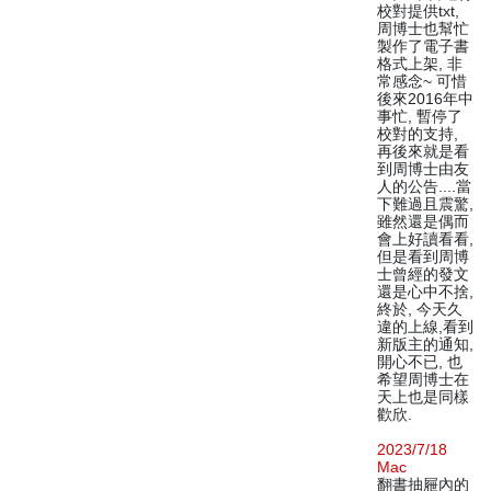
校對提供txt,
周博士也幫忙
製作了電子書
格式上架, 非
常感念~ 可惜
後來2016年中
事忙, 暫停了
校對的支持,
再後來就是看
到周博士由友
人的公告....當
下難過且震驚,
雖然還是偶而
會上好讀看看,
但是看到周博
士曾經的發文
還是心中不捨,
終於, 今天久
違的上線,看到
新版主的通知,
開心不已, 也
希望周博士在
天上也是同樣
歡欣.
2023/7/18
Mac
翻書抽屜內的