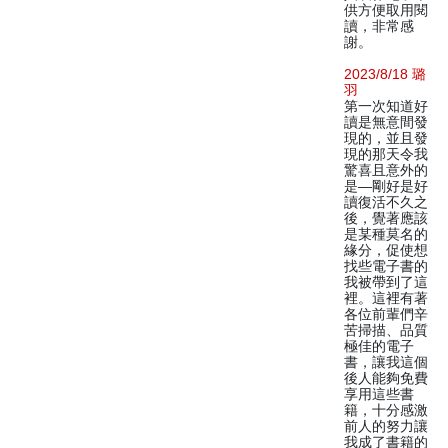
供方便取用閱
讀，非常感
謝。
2023/8/18 璐
羽
第一次知道好
讀是無意間發
現的，並且發
現的那天令我
驚喜且意外的
是—剛好是好
讀復活不久之
後，覺著應該
是某種莫名的
緣分，促使想
找些電子書的
我被帶到了這
裡。這裡有著
各位前輩們辛
苦掃描、品質
極佳的電子
書，讓我這個
後人能夠免費
享用這些書
籍，十分感激
前人的努力讓
我成了書籍的