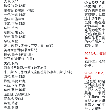
大車/大牢
令我發現了電
徹骨/澈骨 (2處)
子書的世界。
蕃薯簽/蕃薯籤 (21處)
雖然我也會買
實體書，但在
一徑/一逕 (4處)
這十多年間，
盡絆倒/儘絆倒
也會不斷在這
下頦/下顎 (3處)
裡找書看。身
玷污/沾污
處香港也要十
剛閉完/剛鬧完
分感謝創辦人
艷羨/羨艷 (2處)
和製作電子書
祭祖/祭祀
的各位讀友，
袋，底/袋，進去後空空，底 (缺字)
感謝大家！
笑著大會問/笑著大聲問
2024/6/1 德瑞
檯子/臺子 (依書4處)
克
脖正好/皆正好 (依書)
感谢你无私的
失高/尖高
分享。
頭血放不乾淨/一頭血放不乾淨
來。撕/來，那種被充塞的感覺仍存有，撕 (缺字)
2024/5/18 布
陳後/陳厝 (3處)
莱恩
揪髮/鳩髮 (2處)
《好讀》網站
可以說是啟蒙
利落/俐落 (2處)
了我對文學的
仿若/彷若 (9處)
興趣，一個提
談起陳/談起陳江水
供了我自由自
浸血地/浸血池
在悠遊於文學
蒸郁/蒸鬱
書海之中的平
豐膚/豐腴
台，太感謝