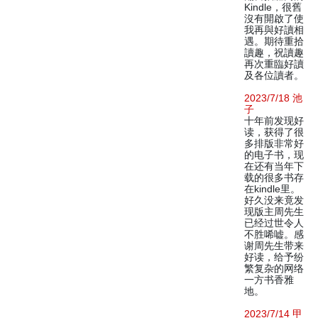
Kindle，很舊
沒有開啟了使
我再與好讀相
遇。期待重拾
讀趣，祝讀趣
再次重臨好讀
及各位讀者。
2023/7/18 池
子
十年前发现好
读，获得了很
多排版非常好
的电子书，现
在还有当年下
载的很多书存
在kindle里。
好久没来竟发
现版主周先生
已经过世令人
不胜唏嘘。感
谢周先生带来
好读，给予纷
繁复杂的网络
一方书香雅
地。
2023/7/14 甲