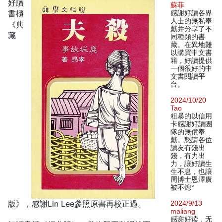
好讀
蘇菲
書櫃
感謝好讀各界
人士的無私奉
《典
獻并分享了不
藏
同種類的書
藏。在異地難
以購買中文書
籍，好讀提供
一個很好的中
文書閱讀平
台。
2024/10/20
Tao
粗暴的以信用
卡感謝好讀團
隊的無償奉
獻。懇請各位
讀友有錢出
錢，有力出
力，讓好讀生
生不息，也讓
周博士恩澤廣
被不熄°
版》，感謝Lin Lee參照原書再校正過。
2024/9/13
maliang
感谢好读，无