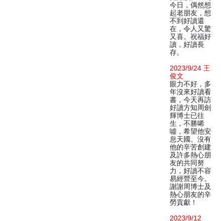
今日，偶然想
起老朋友，想
不到好讀還
在，令人又驚
又喜。祝福好
讀，好讀長
存。
2023/9/24 王
俊文
眼力不好，多
年沒來好讀看
書，今天再訪
好讀方知周劍
輝博士已往
生，不勝唏
噓，希望他安
息天國。沒有
他的辛苦創建
及許多熱心朋
友的共同努
力，好讀不容
易經營至今。
謝謝周博士及
熱心朋友的辛
勞貢獻！
2023/9/12