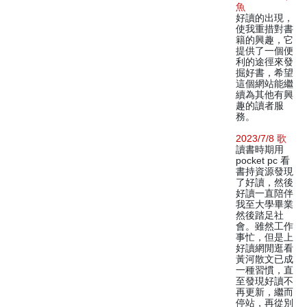
魚
好讀的出現，
使我重措對書
籍的興趣，它
提供了一個便
利的途徑來發
掘好書，希望
這個網站能繼
續為其他有興
趣的讀者服
務。
2023/7/8 歌
讀書時期用
pocket pc 看
書持資源發現
了好讀，然後
好讀一直陪伴
我至大學畢業
然後踏足社
會。雖然工作
事忙，但是上
好讀網閒逛看
黃河散文已成
一種習慣，直
至發現好讀不
再更新，繼而
停站，再從別