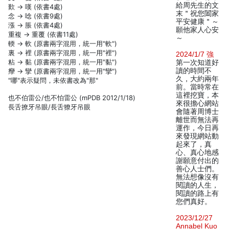
給周先生的文
歎 → 嘆 (依書4處)
末＂祝您闔家
念 → 唸 (依書9處)
平安健康＂～
漲 → 脹 (依書4處)
願他家人心安
重複 → 重覆 (依書11處)
～
輭 → 軟 (原書兩字混用，統一用"軟")
裏 → 裡 (原書兩字混用，統一用"裡")
2024/1/7 強
粘 → 黏 (原書兩字混用，統一用"黏")
第一次知道好
讀的時間不
癴 → 攣 (原書兩字混用，統一用"攣")
久，大約兩年
"哪"表示疑問，未依書改為"那"
前。當時常在
這裡挖寶，本
也不伯雷公/也不怕雷公 (mPDB 2012/1/18)
來很擔心網站
長舌撩牙吊眼/長舌獠牙吊眼
會隨著周博士
離世而無法再
運作，今日再
來發現網站動
起來了，真
心、真心地感
謝願意付出的
善心人士們。
無法想像沒有
閱讀的人生，
閱讀的路上有
您們真好。
2023/12/27
Annabel Kuo