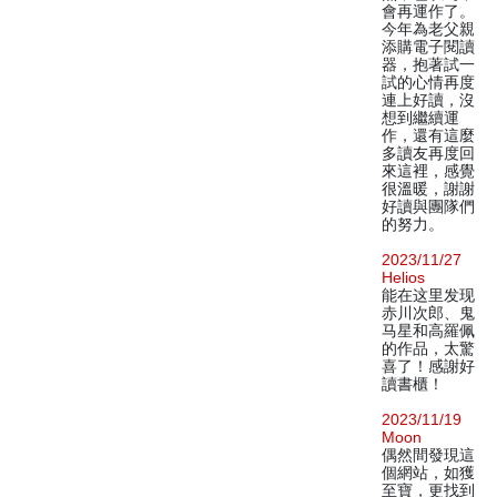
會再運作了。
今年為老父親
添購電子閱讀
器，抱著試一
試的心情再度
連上好讀，沒
想到繼續運
作，還有這麼
多讀友再度回
來這裡，感覺
很溫暖，謝謝
好讀與團隊們
的努力。
2023/11/27
Helios
能在这里发现
赤川次郎、鬼
马星和高羅佩
的作品，太驚
喜了！感謝好
讀書櫃！
2023/11/19
Moon
偶然間發現這
個網站，如獲
至寶，更找到