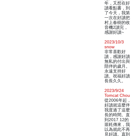
年，又想在好
讀看點書，到
了今天，我第
一次在好讀把
村上春樹的收
音機2讀完，
感謝好讀~
2023/10/3
snow
非常喜歡好
讀，感謝好讀
無私的付出與
陪伴的歲月。
永遠支持好
讀。祝福好讀
長長久久。
2023/9/24
Tomcat Chou
從2006年起，
好讀就這麼伴
我度過了這麼
長的時間。直
到2017.12的
噩耗傳來，我
以為就此不再
見好讀。直到