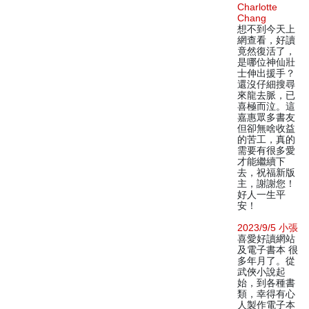
Charlotte
Chang
想不到今天上
網查看，好讀
竟然復活了，
是哪位神仙壯
士伸出援手？
還沒仔細搜尋
來龍去脈，已
喜極而泣。這
嘉惠眾多書友
但卻無啥收益
的苦工，真的
需要有很多愛
才能繼續下
去，祝福新版
主，謝謝您！
好人一生平
安！
2023/9/5 小張
喜愛好讀網站
及電子書本 很
多年月了。從
武俠小說起
始，到各種書
類，幸得有心
人製作電子本