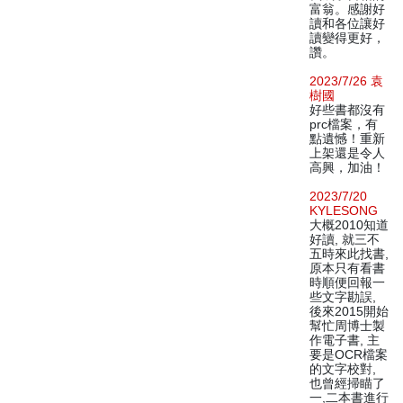
富翁。感謝好
讀和各位讓好
讀變得更好，
讚。
2023/7/26 袁
樹國
好些書都沒有
prc檔案，有
點遺憾！重新
上架還是令人
高興，加油！
2023/7/20
KYLESONG
大概2010知道
好讀, 就三不
五時來此找書,
原本只有看書
時順便回報一
些文字勘誤,
後來2015開始
幫忙周博士製
作電子書, 主
要是OCR檔案
的文字校對,
也曾經掃瞄了
一,二本書進行