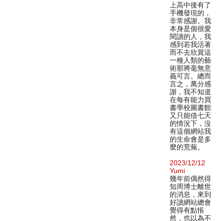
上高中後有了
手機發現的，
非常感謝。我
本身是個很愛
閱讀的人，我
感到若我活著
而不去欣賞這
一種人類的藝
術那將毫無意
義可言。總而
言之，萬分感
謝，我不知道
在每有能力買
書學校圖書館
又只能借七天
的情況下，沒
有這個網站我
的生命會是多
麼的荒蕪。
2023/12/12
Yumi
幾年前偶然得
知周博士離世
的消息，來到
好讀網站總會
覺得有點悵
然，也以為不