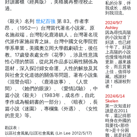
好讀書櫃《經典版》，美格騰再整理校正
私的分享，伴
過。
我成长，感动
到我泪流。
《殺夫》名列
世紀百強
第 83。作者李
2024/9/7
昂，（1952—）台灣當代著名小說家。原
Ashley
因為尋找高陽
名施叔端，台灣彰化鹿港鎮人，台灣著名現
的小說知道了
代派作家施叔青之妹。台灣中國文化學院哲
好讀，也已經
十年了。好讀
學系畢業，美國奧立岡大學戲劇碩士，後任
上高陽的小說
教。17歲發表處女作《花季》，涉及性意識
也慢慢地持續
性心理的禁區，從此其作品多以兩性關係為
更新，越來越
全，而且質量
題材，深入探討婦女命運、人性的解放及其
上佳，值得珍
與社會文化道德的關係等問題。著有小說集
藏。感謝好
《混聲合唱》、《鹿港故事》、《人世
讀！感謝校對
者！
間》、《她們的眼淚》、《愛情試驗》，中
篇小說《殺夫》（1983年，成名作，自此
2024/6/14
Skelen
李作成為暢銷書的一部分）、《暗夜》，長
第一次知道好
篇小說《迷園》，專欄集《外遇》、《女性
讀是在2011
的意見》等。
年，還記得那
時身在外國的
我要找<那些
勘誤表：
年>是十分困
以區社會風氣/以匡社會風氣 (Lin Lee 2012/5/17)
難，就是好讀