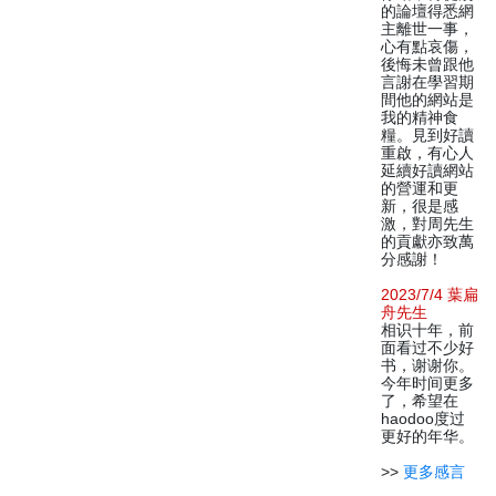
的論壇得悉網
主離世一事，
心有點哀傷，
後悔未曾跟他
言謝在學習期
間他的網站是
我的精神食
糧。見到好讀
重啟，有心人
延續好讀網站
的營運和更
新，很是感
激，對周先生
的貢獻亦致萬
分感謝！
2023/7/4 葉扁
舟先生
相识十年，前
面看过不少好
书，谢谢你。
今年时间更多
了，希望在
haodoo度过
更好的年华。
>>
更多感言