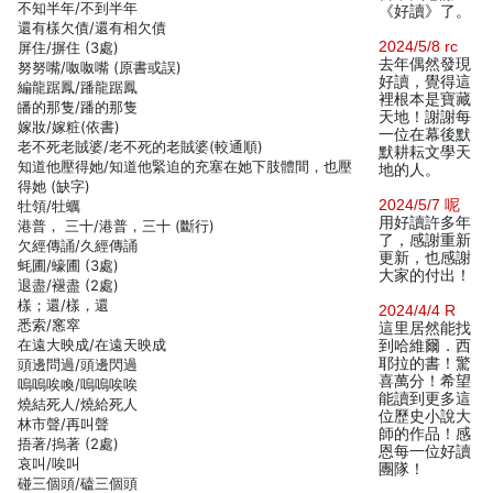
不知半年/不到半年
《好讀》了。
還有樣欠債/還有相欠債
2024/5/8 rc
屏住/摒住 (3處)
去年偶然發現
努努嘴/呶呶嘴 (原書或誤)
好讀，覺得這
編龍踞鳳/蹯龍踞鳳
裡根本是寶藏
皤的那隻/蹯的那隻
天地！謝謝每
嫁妝/嫁粧(依書)
一位在幕後默
老不死老賊婆/老不死的老賊婆(較通順)
默耕耘文學天
知道他壓得她/知道他緊迫的充塞在她下肢體間，也壓
地的人。
得她 (缺字)
2024/5/7 呢
牡領/牡蠣
用好讀許多年
港普， 三十/港普，三十 (斷行)
了，感謝重新
欠經傳誦/久經傳誦
更新，也感謝
蚝圃/蠔圃 (3處)
大家的付出！
退盡/褪盡 (2處)
樣；還/樣，還
2024/4/4 R
悉索/窸窣
這里居然能找
在遠大映成/在遠天映成
到哈維爾．西
耶拉的書！驚
頭邊問過/頭邊閃過
喜萬分！希望
嗚嗚唉喚/嗚嗚唉唉
能讀到更多這
燒結死人/燒給死人
位歷史小說大
林市聲/再叫聲
師的作品！感
捂著/摀著 (2處)
恩每一位好讀
哀叫/唉叫
團隊！
碰三個頭/磕三個頭