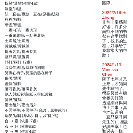
團隊。
摻雜/參雜(依書4處)
洞堂/祠堂
2024/2/19 He
該一直在/應該一直在(原書或誤)
Zhong
稈稈/桿桿
非常非常感谢
暗盡/黯盡
好读，许多外
一團向球/一團肉球
面找不到的书
一番蕃薯籤/一點蕃薯籤
都在这里找到
土埆居/土埆厝
了，找书的过
程，好读给了
黃絨絨/黃毧毧
我非常大的帮
提著各箕/提著畚箕
助！
整只胃/整隻胃
扑打/撲打 (2處)
2024/1/13
叔叔伯糾纏/叔叔怕糾纏
Vanessa
箕踞在椅子/箕踞的盤在椅子
Chen
偎著/煨著
隔了七年才又
盡快/儘快
上來，才知周
先生離開了。
落薄香灰/落滿香灰
很高興曾有機
紙人與紙衣褲/紙人與紙裳褲
會參與好讀，
髮揪/髮鳩
透過網路與周
溜出後外/溜出厝外
博士共事（真
不照甲午/不照甲子(台諺，原書或誤)
也才知道的，
騙笑/騙肖(應為犭肖，以"肖"代)
一直只稱呼周
台 → 臺 (依書17處)
先生的)，感謝
姦 → 奸 (依書9處)
好讀團隊！也
和過去一樣，
支 → 隻 (依書4處)